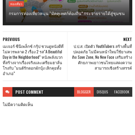
ท่องเที่ยว
กรมการท่องเที่ยวหนุน “มัคคุเทศก์ท้องถิ่น” กระจายรายได้สู่ชุมชน
PREVIOUS
NEXT
เมเจอร์ ซีนีเพล็กซ์ กรุ้ป ชวนดูหนังดีที่
ป.ป.ส. เปิดตัว YouthTubers สร้างพื้นที่
ไม่ควรพลาด 2 เรื่อง 2 รส“A Beautiful
ปลอดภัย ไม่มีคนหน้าใหม่ใช้ยาเสพ
Day in the Neighborhood” หนังพลังบวก
ติด Save Zone, No New Face เสริมสร้าง
ที่สร้างจากเรื่องจริงและเตรียมฮาลั่น
ศักยภาพเยาวชนไทยแสดงความ
โรงกับ “มนต์รักดอกผักบุ้ง เลิกคุยทั้ง
สามารถเชิงสร้างสรรค์
อำเภอ”
POST
COMMENT
BLOGGER
DISQUS
FACEBOOK
ไม่มีความคิดเห็น