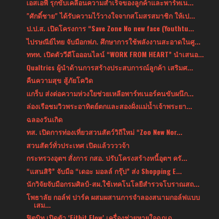
เอสเอพี รุกขับเคลื่อนความสำเร็จของลูกค้าและพาร์ทเน...
"ศักดิ์ชาย" ได้รับความไว้วางใจจากสโมสรสมาชิก ให้เป...
ป.ป.ส. เปิดโครงการ “Save Zone No new face (Youthtu...
ไปรษณีย์ไทย จับมือกฟภ. ศึกษาการใช้พลังงานสะอาดในศู...
ททท. เปิดตัววีดีโอออนไลน์ “WORK FROM HEART” นำเสนอ...
Qualtrics ผู้นำด้านการสร้างประสบการณ์ลูกค้า เสริมศ...
คืนความสุข สู้ภัยโควิด
แกร็บ ส่งต่อความห่วงใยช่วยเหลือพาร์ทเนอร์คนขับผนึก...
ล่องเรือชมวิวพระอาทิตย์ตกและสองฝั่งแม่น้ำเจ้าพระยา...
ฉลองวันเกิด
ทส. เปิดการท่องเที่ยวสวนสัตว์วิถีใหม่ “Zoo New Nor...
สวนสัตว์ทั่วประเทศ เปิดแล้ววววจ้า
กระทรวงอุตฯ สั่งการ กสอ. ปรับโครงสร้างหนี้อุตฯ ครั...
“แสนสิริ” จับมือ “เดอะ มอลล์ กรุ๊ป” ส่ง Shopping E...
นักวิจัยจับมือกรมศิลป์-สผ.ใช้เทคโนโลยีสำรวจโบราณสถ...
โพธาลัย กอล์ฟ ปาร์ค ผสมผสานการจำลองสนามกอล์ฟแบบ
เสม...
ฟิตบิท เปิดตัว ‘Fitbit Flow’ เครื่องช่วยหายใจฉุกเฉ...