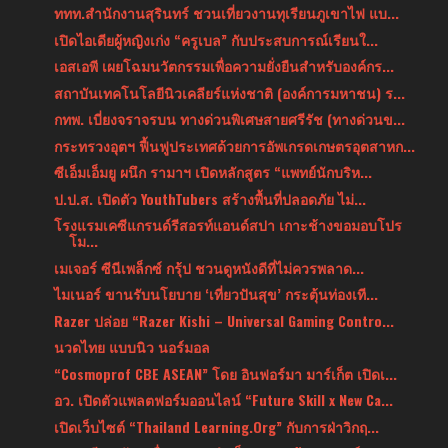
ททท.สำนักงานสุรินทร์ ชวนเที่ยวงานทุเรียนภูเขาไฟ แบ...
เปิดไอเดียผู้หญิงเก่ง “ครูเบล” กับประสบการณ์เรียนใ...
เอสเอพี เผยโฉมนวัตกรรมเพื่อความยั่งยืนสำหรับองค์กร...
สถาบันเทคโนโลยีนิวเคลียร์แห่งชาติ (องค์การมหาชน) ร...
กทพ. เบี่ยงจราจรบน ทางด่วนพิเศษสายศรีรัช (ทางด่วนข...
กระทรวงอุตฯ ฟื้นฟูประเทศด้วยการอัพเกรดเกษตรอุตสาหก...
ซีเอ็มเอ็มยู ผนึก รามาฯ เปิดหลักสูตร “แพทย์นักบริห...
ป.ป.ส. เปิดตัว YouthTubers สร้างพื้นที่ปลอดภัย ไม่...
โรงแรมเคซีแกรนด์รีสอรท์แอนด์สปา เกาะช้างขอมอบโปร
โม...
เมเจอร์ ซีนีเพล็กซ์ กรุ้ป ชวนดูหนังดีที่ไม่ควรพลาด...
ไมเนอร์ ขานรับนโยบาย ‘เที่ยวปันสุข’ กระตุ้นท่องเที...
Razer ปล่อย “Razer Kishi – Universal Gaming Contro...
นวดไทย แบบนิว นอร์มอล
“Cosmoprof CBE ASEAN” โดย อินฟอร์มา มาร์เก็ต เปิดเ...
อว. เปิดตัวแพลตฟอร์มออนไลน์ “Future Skill x New Ca...
เปิดเว็บไซต์ “Thailand Learning.Org” กับการฝ่าวิกฤ...