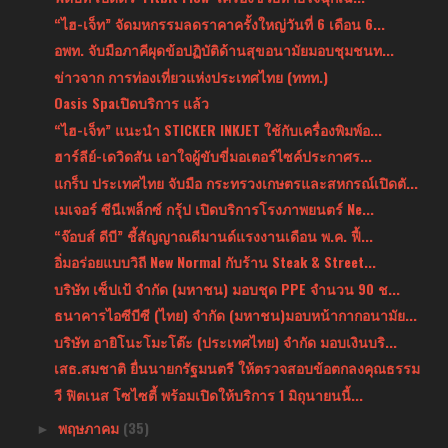
“ไฮ-เจ็ท” จัดมหกรรมลดราคาครั้งใหญ่วันที่ 6 เดือน 6...
อพท. จับมือภาคีผุดข้อปฏิบัติด้านสุขอนามัยมอบชุมชนท...
ข่าวจาก การท่องเที่ยวแห่งประเทศไทย (ททท.)
Oasis Spaเปิดบริการ แล้ว
“ไฮ-เจ็ท” แนะนำ STICKER INKJET ใช้กับเครื่องพิมพ์อ...
ฮาร์ลีย์-เดวิดสัน เอาใจผู้ขับขี่มอเตอร์ไซค์ประกาศร...
แกร็บ ประเทศไทย จับมือ กระทรวงเกษตรและสหกรณ์เปิดตั...
เมเจอร์ ซีนีเพล็กซ์ กรุ้ป เปิดบริการโรงภาพยนตร์ Ne...
“จ๊อบส์ ดีบี” ชี้สัญญาณดีมานด์แรงงานเดือน พ.ค. ฟื้...
อิ่มอร่อยแบบวิถี New Normal กับร้าน Steak & Street...
บริษัท เซ็ปเป้ จำกัด (มหาชน) มอบชุด PPE จำนวน 90 ช...
ธนาคารไอซีบีซี (ไทย) จำกัด (มหาชน)มอบหน้ากากอนามัย...
บริษัท อายิโนะโมะโต๊ะ (ประเทศไทย) จำกัด มอบเงินบริ...
เสธ.สมชาติ ยื่นนายกรัฐมนตรี ให้ตรวจสอบข้อตกลงคุณธรรม
วี ฟิตเนส โซไซตี้ พร้อมเปิดให้บริการ 1 มิถุนายนนี้...
พฤษภาคม
(35)
►