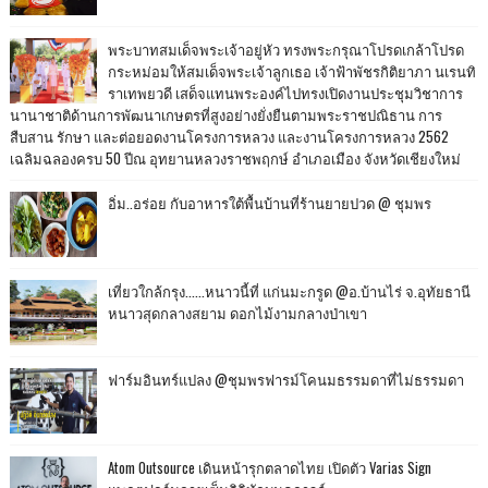
พระบาทสมเด็จพระเจ้าอยู่หัว ทรงพระกรุณาโปรดเกล้าโปรด
กระหม่อมให้สมเด็จพระเจ้าลูกเธอ เจ้าฟ้าพัชรกิติยาภา นเรนทิ
ราเทพยวดี เสด็จแทนพระองค์ไปทรงเปิดงานประชุมวิชาการ
นานาชาติด้านการพัฒนาเกษตรที่สูงอย่างยั่งยืนตามพระราชปณิธาน การ
สืบสาน รักษา และต่อยอดงานโครงการหลวง และงานโครงการหลวง 2562
เฉลิมฉลองครบ 50 ปีณ อุทยานหลวงราชพฤกษ์ อำเภอเมือง จังหวัดเชียงใหม่
อิ่ม..อร่อย กับอาหารใต้พื้นบ้านที่ร้านยายปวด @ ชุมพร
เที่ยวใกล้กรุง......หนาวนี้ที่ แก่นมะกรูด @อ.บ้านไร่ จ.อุทัยธานี
หนาวสุดกลางสยาม ดอกไม้งามกลางป่าเขา
ฟาร์มอินทร์แปลง @ชุมพรฟารม์โคนมธรรมดาที่ไม่ธรรมดา
Atom Outsource เดินหน้ารุกตลาดไทย เปิดตัว Varias Sign