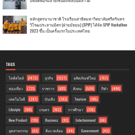
แพลตฟอร์มลายเซ็นดิจิทัลบนคลาวด์
หลักสูตรนานาชาติ โรงเรียนสาธิตมหาวิทยาลัยศรีครินทร
วิโรฒประสานมิตร (ฝ่ายมัธยม) (SPIP) ได้จัด SPIP Hackathon
2023 ขึ้น เป็นครั้งแรกในประเทศไทย
TAGS
ไลฟ์สไตล์
(1472)
ธุรกิจ
(1327)
ผลิตภัณฑ์ใหม่
(767)
ท่องเที่ยว
(721)
ราชการ
(681)
สังคม
(509)
กีฬา
(498)
เทคโนโลยี
(287)
บันเทิง
(283)
Tourism
(195)
Lifestyle
(168)
เกษตร
(162)
การศึกษา
(136)
New Product
(119)
Business
(93)
Entertainment
(66)
อุตสาหกรรม
(63)
สิ่งแวดล้อม
(44)
Government
(42)