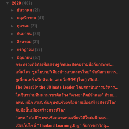
2020
(467)
▼
ธันวาคม
(21)
►
พฤศจิกายน
(41)
►
ตุลาคม
(21)
►
กันยายน
(36)
►
สิงหาคม
(31)
►
กรกฎาคม
(37)
►
มิถุนายน
(57)
▼
กระทรวงดิจิทัลเพื่อเศรษฐกิจและสังคมร่วมมือกับกระทร...
แม็คโคร ชูนโยบาย”เคียงข้างเกษตรกรไทย” จับมือกรมการ...
ยูเนี่ยนเพย์ ผนึกหัวเว่ย และ ไอซีบีซี (ไทย) เปิดตั...
The Boss90: the Ultimate Leader โดยสถาบันการบริหาร...
โตชิบาร่วมทีมนานาชาติสร้าง “ดวงอาทิตย์จำลอง” ด้วยเ...
อพท. ผนึก สศส. ดันชุมชนชิงเครือข่ายเมืองสร้างสรรค์โลก
จับมือปั้นเมืองสร้างสรรค์โลก
“อพท.” ส่ง 81ชุมชนชิงตลาดท่องเที่ยววิถีใหม่ผนึกเคร...
เปิดเว็บไซต์ “Thailand Learning.Org” กับการฝ่าวิกฤ...