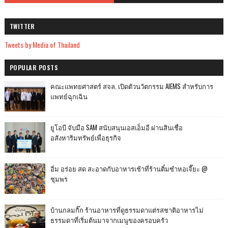
TWITTER
Tweets by Media of Thailand
POPULAR POSTS
คณะแพทยศาสตร์ สจล. เปิดตัวนวัตกรรม AIEMS สำหรับการ
แพทย์ฉุกเฉิน
ยูโอบี จับมือ SAM สนับสนุนเอสเอ็มอี ผ่านสินเชื่อ
อสังหาริมทรัพย์เพื่อธุรกิจ
อิ่ม อร่อย สด สะอาดกับอาหารเช้าที่ร้านติ๋มซำหอเจี๊ยะ @
ชุมพร
บ้านกลมกิ๊ก ร้านอาหารที่ดูธรรมดาแต่รสชาติอาหารไม่
ธรรมดาที่เริ่มต้นมาจากเมนูของครอบครัว