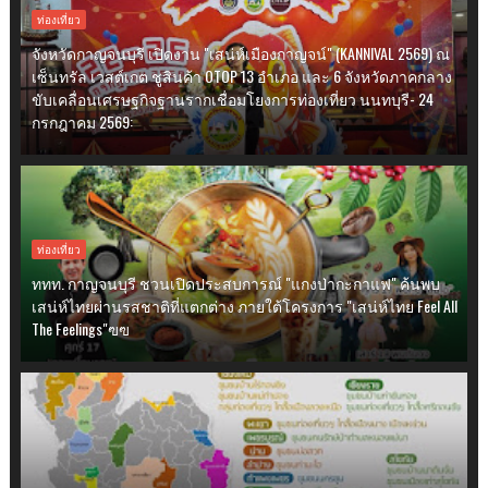
ท่องเที่ยว
จังหวัดกาญจนบุรี เปิดงาน "เสน่ห์เมืองกาญจน์" (KANNIVAL 2569) ณ
เซ็นทรัล เวสต์เกต ชูสินค้า OTOP 13 อำเภอ และ 6 จังหวัดภาคกลาง
ขับเคลื่อนเศรษฐกิจฐานรากเชื่อมโยงการท่องเที่ยว นนทบุรี- 24
กรกฎาคม 2569:
ท่องเที่ยว
ททท. กาญจนบุรี ชวนเปิดประสบการณ์ "แกงป่ากะกาแฟ" ค้นพบ
เสน่ห์ไทยผ่านรสชาติที่แตกต่าง ภายใต้โครงการ "เสน่ห์ไทย Feel All
The Feelings"ฃฃ