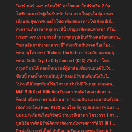
“คาร์ ฟอร์ แคช พร้อมใช้” ส่งโฆษณาใหม่รับเงิน 2 ก้อ...
โตชิบาแนะนำตู้เย็นรับหน้าร้อน สวย ใหญ่จุใจ คุ้มราคา
เตือนภัยสุขภาพของอิ๊วโซดาที่เผยแพร่ทางโซเชียลมีเดี...
สงกรานต์หรรษาหยุดยาวปีนี้ เชิญมาพักผ่อนทำสปา ที่โอ...
นายกฯ-ครม.ร่วมสรงน้ำพระพุทธรูปเป็นสิริมงคลรับสงกรา...
“ทะเลอันดามัน ทะเลกระบี่” ส่งเสริมเส้นทางเชื่อมโยง...
ททท. ชูโครงการ ‘Reborn the Nature’ ร่วมกับ สมาคมธุ...
ททท. จับมือ Crypto City Connext (CCC) เปิดตัว “โคร...
กรุงศรี ออโต้ ตอกย้ำแบรนด์ผู้นำสินเชื่อยานยนต์ในใจ...
ช้อปปี้ ตอกย้ำความเป็นผู้นำคอมเมิร์ซอันดับหนึ่งในใ...
ไปรษณีย์ไทยพร้อมให้บริการทุกวันไม่มีวันหยุด ตลอดเท...
MIA’ Milk Goat Milk ต้อนรับสงกรานต์พร้อมส่งต่อความ...
ท็อปส์ ผนึกความร่วมมือ ธนาคารออมสิน และสมาพันธ์เอส...
เปิดตัวรถใหม่ Hino MY23 ตอบโจทย์ทุกรูปแบบการขนส่ง ...
บมจ.ประกันภัยไทยวิวัฒน์ ร่วมเวทีเสวนา โครงการ 1 ภา...
มูลนิธิธารศิลป์รักษ์จิตรกรจัดงานนิทรรศการ“ART IN T...
อินฟอร์มา มาร์เก็ตส์ จับมือภาครัฐและเอกชน จัดงาน E...