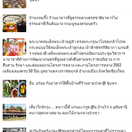
บ้านกลมกิ๊ก ร้านอาหารที่ดูธรรมดาแต่รสชาติอาหารไม่
ธรรมดาที่เริ่มต้นมาจากเมนูของครอบครัว
พระบาทสมเด็จพระเจ้าอยู่หัว ทรงพระกรุณาโปรดเกล้าโปรด
กระหม่อมให้สมเด็จพระเจ้าลูกเธอ เจ้าฟ้าพัชรกิติยาภา นเรนทิ
ราเทพยวดี เสด็จแทนพระองค์ไปทรงเปิดงานประชุมวิชาการ
นานาชาติด้านการพัฒนาเกษตรที่สูงอย่างยั่งยืนตามพระราชปณิธาน การ
สืบสาน รักษา และต่อยอดงานโครงการหลวง และงานโครงการหลวง 2562
เฉลิมฉลองครบ 50 ปีณ อุทยานหลวงราชพฤกษ์ อำเภอเมือง จังหวัดเชียงใหม่
อิ่ม..อร่อย กับอาหารใต้พื้นบ้านที่ร้านยายปวด @ ชุมพร
เที่ยวใกล้กรุง......หนาวนี้ที่ แก่นมะกรูด @อ.บ้านไร่ จ.อุทัยธานี
หนาวสุดกลางสยาม ดอกไม้งามกลางป่าเขา
ฟาร์มอินทร์แปลง @ชุมพรฟารม์โคนมธรรมดาที่ไม่ธรรมดา