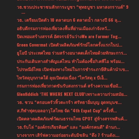
วธ.ชวนประชาชนสักการะบูชา “พุทธบูชา มหาสงกรานต์” 9
...
วธ. เตรียมเปิดตัว 10 ตลาดบก 6 ตลาดน้ำ กลางปี 66 ลุ...
อธิบดีกรมการท่องเที่ยวลงพื้นที่ย่านเมืองเก่าจังหวั...
ปิดเทอมสร้างสรรค์ อัศจรรย์วันว่างWe are Farmer Tog...
Green Covermat เปิดตัวผลิตภัณฑ์รักษ์โลกครั้งแรกในป...
ยูโอบี ประเทศไทย ร่วมสร้างอนาคตเด็กไทยด้วยทักษะการ...
ประกันเดินทางสำคัญแค่ไหน ทำไมต้องซื้อ?เคพีไอ พร้อม...
ไปรษณีย์ไทย เปิดช่องทางใหม่ในการชำระภาษีสินค้านำเข...
ไทวัสดุบุกภาคใต้ ลุยเปิดต่อเนื่อง "ไทวัสดุ x บีเอ็...
กรมการท่องเที่ยวกวดขันรับสงกรานต์ สร้างความเชื่อมั...
Glenfiddich ‘THE WHERE NEXT CLUB’เพราะความร่วมสมัย...
วธ. ชวน “ครอบครัวหิ้วตะกร้า ศรัทธาอิ่มบุญ อุดหนุนช...
ส.กีฬาฟุตบอลอาวุโสไทย จัด "4th Expat Cup" ครั้งที่...
เปิดตลาดผลิตภัณฑ์วัฒนธรรมไทย CPOT สู่ห้างสรรพสินค้...
วธ.รับโล่ “องค์กรเกียรติยศ” และ “องค์กรคนดี” ด้านก...
บางจากฯ เสิร์ฟความอร่อยระดับมิชลิน “ดึง 7 ร้านดังเ...