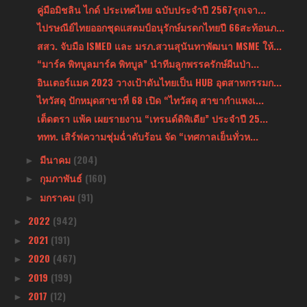
คู่มือมิชลิน ไกด์ ประเทศไทย ฉบับประจำปี 2567รุกเจา...
ไปรษณีย์ไทยออกชุดแสตมป์อนุรักษ์มรดกไทยปี 66สะท้อนภ...
สสว. จับมือ ISMED และ มรภ.สวนสุนันทาพัฒนา MSME ให้...
“มาร์ค พิทบูลมาร์ค พิทบูล” นำทีมลูกพรรครักษ์ผืนป่า...
อินเตอร์แมค 2023 วางเป้าดันไทยเป็น HUB อุตสาหกรรมก...
ไทวัสดุ ปักหมุดสาขาที่ 68 เปิด “ไทวัสดุ สาขากำแพงเ...
เต็ดตรา แพ้ค เผยรายงาน “เทรนด์ดิพิเดีย” ประจำปี 25...
ททท. เสิร์ฟความชุ่มฉ่ำดับร้อน จัด “เทศกาลเย็นทั่วห...
มีนาคม
(204)
►
กุมภาพันธ์
(160)
►
มกราคม
(91)
►
2022
(942)
►
2021
(191)
►
2020
(467)
►
2019
(199)
►
2017
(12)
►