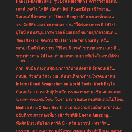
HARLEY-DAVIDSON® รุ่น Low Rider® ST คว้ารางวัลอันท...
เดลล์ เทคโนโลยีส์ เปิดตัว Dell PowerEdge เซิร์ฟเวอ...
วีคเอนด์นี้ห้ามพลาด! “Finch Bangkok” แฮงเอาท์เพลสแ...
วธ. จัดพิธีบวงสรวงเทพยดา งาน “ใต้ร่มพระบารมี 241 ป...
ยูโอบี สนับสนุน เกรท วอลล์ มอเตอร์ ขยายธุรกิจรถยนต...
'NewsMakers’ จัดงาน 'Clutter Sale for Charity’ ครั...
ททท. เปิดตัวโครงการ “วิจิตร 5 ภาค” ชวนชมงาน แสง สี...
ชวนช่างภาพ 241 คน ถ่ายภาพความประทับใจในงานใต้ร่ม
พร...
กกท. จับมือ กองทุนพัฒนาการกีฬาแห่งชาติ จัดคอนเสิร์...
กทปส. ร่วมกับ วิศวะ มธ. ค้นหาเด็กเก่งด้านโทรคมนาคม
International Symposium on World Social Work Dayโด...
กัลเดอร์มา ยกระดับผู้นำนวัตกรรมความงาม เชิญคณะแพทย...
นายกฯ-ครม.ชมโขน-โนรา มรดกวัฒนธรรมที่จับต้องไม่ได้ข...
Medlab Asia & Asia Health ลงนามความร่วมมือกับสมาคม...
อธิบดีกรมการท่องเที่ยว เข้าร่วมพิธีเปิดงาน Amazing...
ทัพศิลปินระดับโลก คาร์ดิ บี - คริส บราวน์ - ทราวิส...
บรรยากาศงานสงกรานต์วัดพระเชตุพน ประจำปี พ.ศ. ๒๕๖๖