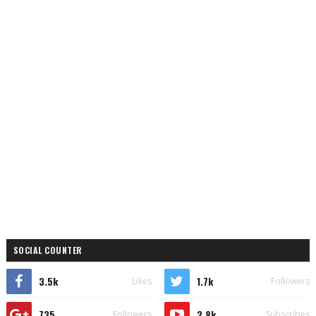
SOCIAL COUNTER
3.5k
1.7k
Likes
Followers
735
2.8k
Followers
Subscribes