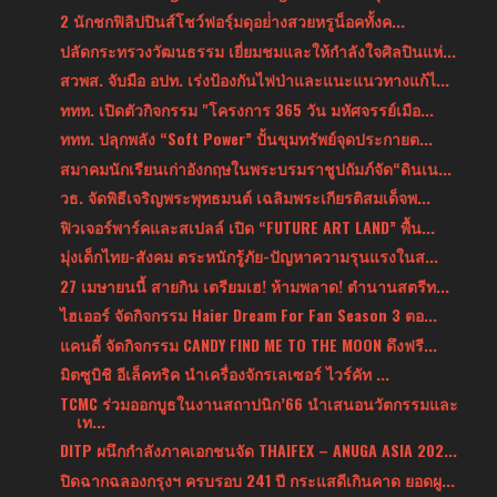
2 นักชกฟิลิปปินส์โชว์ฟอรฺ์มดุอย่่างสวยหรูน็อคทั้งค...
ปลัดกระทรวงวัฒนธรรม เยี่ยมชมและให้กำลังใจศิลปินแห่...
สวพส. จับมือ อปท. เร่งป้องกันไฟป่าและแนะแนวทางแก้ไ...
ททท. เปิดตัวกิจกรรม "โครงการ 365 วัน มหัศจรรย์เมือ...
ททท. ปลุกพลัง “Soft Power” ปั้นขุมทรัพย์จุดประกายต...
สมาคมนักเรียนเก่าอังกฤษในพระบรมราชูปถัมภ์จัด“ดินเน...
วธ. จัดพิธีเจริญพระพุทธมนต์ เฉลิมพระเกียรติสมเด็จพ...
ฟิวเจอร์พาร์คและสเปลล์ เปิด “FUTURE ART LAND” พื้น...
มุ่งเด็กไทย-สังคม ตระหนักรู้ภัย-ปัญหาความรุนแรงในส...
27 เมษายนนี้ สายกิน เตรียมเฮ! ห้ามพลาด! ตำนานสตรีท...
ไฮเออร์ จัดกิจกรรม Haier Dream For Fan Season 3 ตอ...
แคนดี้ จัดกิจกรรม CANDY FIND ME TO THE MOON ดึงฟรี...
มิตซูบิชิ อีเล็คทริค นำเครื่องจักรเลเซอร์ ไวร์คัท ...
TCMC ร่วมออกบูธในงานสถาปนิก’66 นำเสนอนวัตกรรมและ
เท...
DITP ผนึกกำลังภาคเอกชนจัด THAIFEX – ANUGA ASIA 202...
ปิดฉากฉลองกรุงฯ ครบรอบ 241 ปี กระแสดีเกินคาด ยอดผู...