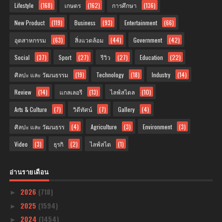
Lifestyle
(168)
เกษตร
(162)
การศึกษา
(136)
New Product
(119)
Business
(93)
Entertainment
(66)
อุตสาหกรรม
(63)
สิ่งแวดล้อม
(44)
Government
(42)
Social
(37)
Sport
(27)
รีวิว
(27)
Education
(22)
ศิลปะ และ วัฒนธรรม
(19)
Technology
(18)
Industry
(14)
Review
(14)
แกลเลอรี
(13)
ไลฟ์สไตล
(10)
Arts & Culture
(7)
วิดีทัศน์
(7)
Gallery
(4)
ศิลปะ และ วัฒนธรร
(4)
Agriculture
(3)
Environment
(3)
Video
(3)
ธุรกิ
(2)
ไลฟ์สไต
(1)
อ่านรายเดือน
2026
(718)
►
2025
(1594)
►
2024
(1454)
►