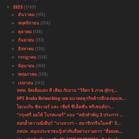
2023
(1749)
▼
ธันวาคม
(165)
►
พฤศจิกายน
(134)
►
ตุลาคม
(130)
►
กันยายน
(151)
►
สิงหาคม
(136)
►
กรกฎาคม
(138)
►
มิถุนายน
(160)
►
พฤษภาคม
(138)
►
เมษายน
(142)
▼
ททท. จัดเต็มแสง สี เสียง กับงาน “วิจิตร 5 ภาค @กรุ...
HPE Aruba Networking เผย อนาคตธุรกิจค้าปลีกลงทุนเพ...
ไฮเนเก้น ซิลเวอร์ และ เชียร์ ซีเล็คชั่น พรีเซนต์ปา...
“กรุงศรี ออโต้ โบรคเกอร์” แนะ “หลักสำคัญ 3 ประการ ...
ตอกย้ำความยั่งยืน!! “บางจากฯ – สมาชิกกรีนไมลส์” ปั...
กทปส. หนุนประชาชนรู้เท่าทันสื่อผ่านรายการ “สื่อยอด...