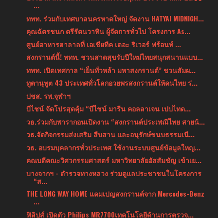
...
ททท. ร่วมกับเทศบาลนครหาดใหญ่ จัดงาน HATYAI MIDNIGH...
คุณฉัตรชนก ตรีรัตนวาทิน ผู้จัดการทั่วไป โครงการ As...
ศูนย์อาหารฮาลาลที่ เอเชียทีค เดอะ ริเวอร์ ฟร้อนท์ ...
สงกรานต์นี้! ททท. ชวนสาดสุขรับปีใหม่ไทยสนุกสนานแบบ...
ททท. เปิดเทศกาล “เย็นทั่วหล้า มหาสงกรานต์” ชวนสัมผ...
ทูตานุทูต 43 ประเทศทั่วโลกอวยพรสงกรานต์ให้คนไทย ร่...
ปชส. รพ.จุฬาฯ
บีไชน์ จัดโปรสุดคุ้ม “บีไชน์ มารีน คอลลาเจน เปปไทด...
วธ.ร่วมกับพารากอนเปิดงาน “สงกรานต์ประเพณีไทย สายน้...
วธ.จัดกิจกรรมส่งเสริม สืบสาน และอนุรักษ์ขนบธรรมเนี...
วธ. อบรมบุคลากรทั่วประเทศ ใช้งานระบบศูนย์ข้อมูลใหญ...
คณบดีคณะวิศวกรรมศาสตร์ มหาวิทยาลัยอัสสัมชัญ เข้าเย...
บางจากฯ - ตำรวจทางหลวง ร่วมดูแลประชาชนในโครงการ
“ส...
THE LONG WAY HOME แคมเปญสงกรานต์จาก Mercedes-Benz
...
ฟิลิปส์ เปิดตัว Philips MR7700เทคโนโลยีด้านการตรวจ...