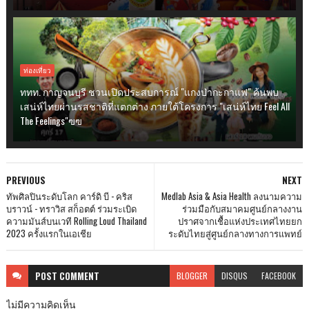
ท่องเที่ยว
ททท. กาญจนบุรี ชวนเปิดประสบการณ์ "แกงป่ากะกาแฟ" ค้นพบ
เสน่ห์ไทยผ่านรสชาติที่แตกต่าง ภายใต้โครงการ "เสน่ห์ไทย Feel All
The Feelings"ฃฃ
PREVIOUS
NEXT
ทัพศิลปินระดับโลก คาร์ดิ บี - คริส
Medlab Asia & Asia Health ลงนามความ
บราวน์ - ทราวิส สก็อตต์ ร่วมระเบิด
ร่วมมือกับสมาคมศูนย์กลางงาน
ความมันส์บนเวที Rolling Loud Thailand
ปราศจากเชื้อแห่งประเทศไทยยก
2023 ครั้งแรกในเอเชีย
ระดับไทยสู่ศูนย์กลางทางการแพทย์
POST
COMMENT
BLOGGER
DISQUS
FACEBOOK
ไม่มีความคิดเห็น