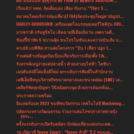
ฝน-มนัสนันท์ ลุยธุรกิจ ME FIRM BY MENUTE ผลิตภัณฑ์...
เริ่มแล้ว! ททท. จัดเต็มแสง เสียง กับงาน “วิจิตร 5 ...
สมาคมไทยบริการท่องเที่ยว(TTAA)จัดประชุมใหญ่สามัญปร...
HARLEY-DAVIDSON® เตรียมเผยโฉมรถมอเตอร์ไซค์รุ่น CVO...
มาเซราติ กรันทูริสโม เฉิดฉายที่เมืองมิลาน เทศกาลดี...
ช้อปปี้นำทัพ 5 ขบวนคุ้ม ขนโปรโมชันและความบันเทิง ม...
คาเธ่ย์ แปซิฟิค สานต่อโครงการ “บิน 1 เที่ยว ปลูก 1...
ร่วมต่อต้านข้อมูลบิดเบือนเกี่ยวกับการเลือกตั้ง Tik...
รังสรรค์เมนูง่ายแค่ปลายนิ้ว ด้วยเตาอบไฟฟ้า โตชิบา
เอปสันส่งอีโค่แท็งค์ใหม่ ยกระดับการพิมพ์ในสำนักงาน
เคพีเอ็มจีหนุนวิสาหกิจขนาดกลางและขนาดย่อม (SME) เส...
เคลียร์ชัดทุกปัญหา วินิจฉัยตรงจุด ด้วยการส่องกล้อง...
ประกาศความพร้อม
อินเตอร์แมค 2023 ขนทัพนวัตกรรม เทคโนโลยี Machining...
ปลัดกระทรวงวัฒนธรรม ร่วมงานสมโภชปราสาทสายรุ้ง
(พระ...
ครั้งแรกกับการเปิดรับสมัคร นักท่องเที่ยวแห่งประเทศ...
วธ.เปิดเวที Young Smart : “Young ทำดี” ปี 2 หนุนเด...