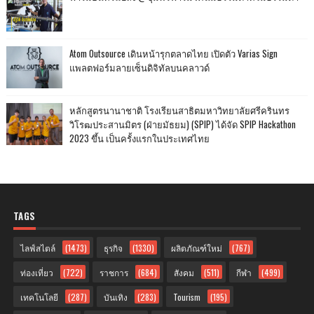
Atom Outsource เดินหน้ารุกตลาดไทย เปิดตัว Varias Sign
แพลตฟอร์มลายเซ็นดิจิทัลบนคลาวด์
หลักสูตรนานาชาติ โรงเรียนสาธิตมหาวิทยาลัยศรีครินทร
วิโรฒประสานมิตร (ฝ่ายมัธยม) (SPIP) ได้จัด SPIP Hackathon
2023 ขึ้น เป็นครั้งแรกในประเทศไทย
TAGS
ไลฟ์สไตล์
(1473)
ธุรกิจ
(1330)
ผลิตภัณฑ์ใหม่
(767)
ท่องเที่ยว
(722)
ราชการ
(684)
สังคม
(511)
กีฬา
(499)
เทคโนโลยี
(287)
บันเทิง
(283)
Tourism
(195)