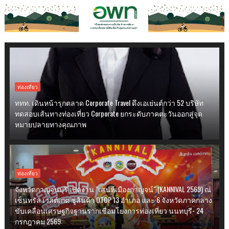
ท่องเที่ยว
ททท. เดินหน้ารุกตลาด Corporate Travel ดึงเอเย่นต์กว่า 52 บริษัท
ทดสอบเส้นทางท่องเที่ยว Corporate ยกระดับภาคตะวันออกสู่จุด
หมายปลายทางคุณภาพ
ท่องเที่ยว
จังหวัดกาญจนบุรี เปิดงาน "เสน่ห์เมืองกาญจน์" (KANNIVAL 2569) ณ
เซ็นทรัล เวสต์เกต ชูสินค้า OTOP 13 อำเภอ และ 6 จังหวัดภาคกลาง
ขับเคลื่อนเศรษฐกิจฐานรากเชื่อมโยงการท่องเที่ยว นนทบุรี- 24
กรกฎาคม 2569: