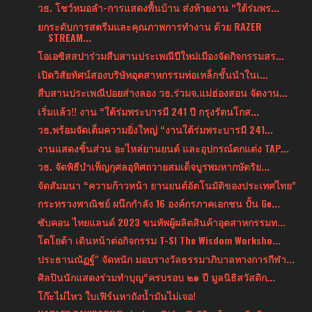
วธ. โชว์หมอลำ-การแสดงพื้นบ้าน ส่งท้ายงาน “ใต้ร่มพร...
ยกระดับการสตรีมและคุณภาพการทำงาน ด้วย RAZER
STREAM...
โอเอซิสสปาร่วมสืบสานประเพณีปีใหม่เมืองจัดกิจกรรมสร...
เปิดวิสัยทัศน์สองบริษัทอุตสาหกรรมท่อเหล็กชั้นนำในเ...
สืบสานประเพณีปอยส่างลอง วธ.ร่วมจ.แม่ฮ่องสอน จัดงาน...
เริ่มแล้ว!! งาน “ใต้ร่มพระบารมี 241 ปี กรุงรัตนโกส...
วธ.พร้อมจัดเต็มความยิ่งใหญ่ “งานใต้ร่มพระบารมี 241...
งานแสดงชิ้นส่วน อะไหล่ยานยนต์ และอุปกรณ์ตกแต่ง TAP...
วธ. จัดพิธีบำเพ็ญกุศลอุทิศถวายสมเด็จบูรพมหากษัตริย...
จัดสัมมนา “ความก้าวหน้า ยานยนต์อัตโนมัติของประเทศไทย”
กระทรวงพาณิชย์ ผนึกกำลัง 16 องค์กรภาคเอกชน ปั้น Ge...
ซับคอน ไทยแลนด์ 2023 ขนทัพผู้ผลิตสินค้าอุตสาหกรรมท...
โตโยต้า เดินหน้าต่อกิจกรรม T-SI The Wisdom Worksho...
ประธานณัฏฐ์" จัดหนัก มอบรางวัลธรรมาภิบาลทางการกีฬา...
ศิลปินนักแสดงร่วมทำบุญ“ครบรอบ ๒๑ ปี มูลนิธิสวัสดิก...
โก๊ะไม่ไหว ใบเฟิร์นหาถังน้ำมันไม่เจอ!