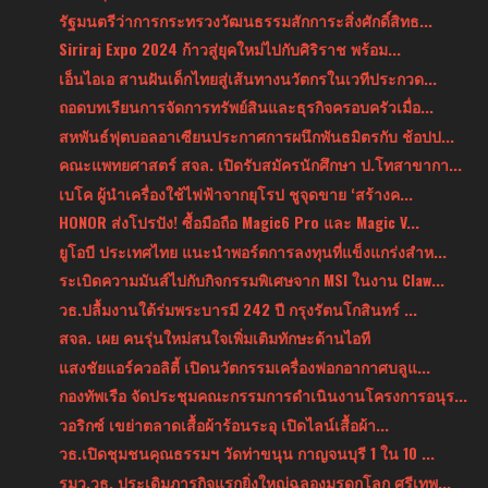
รัฐมนตรีว่าการกระทรวงวัฒนธรรมสักการะสิ่งศักดิ์สิทธ...
Siriraj Expo 2024 ก้าวสู่ยุคใหม่ไปกับศิริราช พร้อม...
เอ็นไอเอ สานฝันเด็กไทยสู่เส้นทางนวัตกรในเวทีประกวด...
ถอดบทเรียนการจัดการทรัพย์สินและธุรกิจครอบครัวเมื่อ...
สหพันธ์ฟุตบอลอาเซียนประกาศการผนึกพันธมิตรกับ ช้อปป...
คณะแพทยศาสตร์ สจล. เปิดรับสมัครนักศึกษา ป.โทสาขากา...
เบโค ผู้นำเครื่องใช้ไฟฟ้าจากยุโรป ชูจุดขาย ‘สร้างค...
HONOR ส่งโปรปัง! ซื้อมือถือ Magic6 Pro และ Magic V...
ยูโอบี ประเทศไทย แนะนำพอร์ตการลงทุนที่แข็งแกร่งสำห...
ระเบิดความมันส์ไปกับกิจกรรมพิเศษจาก MSI ในงาน Claw...
วธ.ปลื้มงานใต้ร่มพระบารมี 242 ปี กรุงรัตนโกสินทร์ ...
สจล. เผย คนรุ่นใหม่สนใจเพิ่มเติมทักษะด้านไอที
แสงชัยแอร์ควอลิตี้ เปิดนวัตกรรมเครื่องฟอกอากาศบลูแ...
กองทัพเรือ จัดประชุมคณะกรรมการดำเนินงานโครงการอนุร...
วอริกซ์ เขย่าตลาดเสื้อผ้าร้อนระอุ เปิดไลน์เสื้อผ้า...
วธ.เปิดชุมชนคุณธรรมฯ วัดท่าขนุน กาญจนบุรี 1 ใน 10 ...
รมว.วธ. ประเดิมภารกิจแรกยิ่งใหญ่ฉลองมรดกโลก ศรีเทพ...