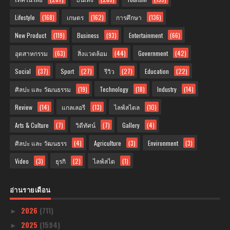
Lifestyle
(168)
เกษตร
(162)
การศึกษา
(136)
New Product
(119)
Business
(93)
Entertainment
(66)
อุตสาหกรรม
(63)
สิ่งแวดล้อม
(44)
Government
(42)
Social
(37)
Sport
(27)
รีวิว
(27)
Education
(22)
ศิลปะ และ วัฒนธรรม
(19)
Technology
(18)
Industry
(14)
Review
(14)
แกลเลอรี
(13)
ไลฟ์สไตล
(10)
Arts & Culture
(7)
วิดีทัศน์
(7)
Gallery
(4)
ศิลปะ และ วัฒนธรร
(4)
Agriculture
(3)
Environment
(3)
Video
(3)
ธุรกิ
(2)
ไลฟ์สไต
(1)
อ่านรายเดือน
2026
(711)
►
2025
(1594)
►