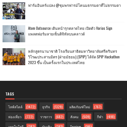
ฟาร์มอินทร์แปลง @ชุมพรฟารม์โคนมธรรมดาที่ไม่ธรรมดา
Atom Outsource เดินหน้ารุกตลาดไทย เปิดตัว Varias Sign
แพลตฟอร์มลายเซ็นดิจิทัลบนคลาวด์
หลักสูตรนานาชาติ โรงเรียนสาธิตมหาวิทยาลัยศรีครินทร
วิโรฒประสานมิตร (ฝ่ายมัธยม) (SPIP) ได้จัด SPIP Hackathon
2023 ขึ้น เป็นครั้งแรกในประเทศไทย
TAGS
ไลฟ์สไตล์
(1472)
ธุรกิจ
(1329)
ผลิตภัณฑ์ใหม่
(767)
ท่องเที่ยว
(722)
ราชการ
(682)
สังคม
(509)
กีฬา
(498)
เทคโนโลยี
(287)
บันเทิง
(283)
Tourism
(195)