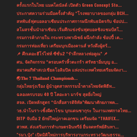
ครั้งแรกในไทย แมคโดนัลด์ เปิดตัว Green Concept Sto...
ประกาศความร่วมมือครั้งสำคัญ “โรงพยาบาลของกลุ่ม BCH...
สหพันธ์ฟุตบอลอาเซียนประกาศการผนึกพันธมิตรกับ ช้อปป...
สโมสรชั้นนำอาเซียน เริ่มศึกแข่งขันฟุตบอลชิงแชมป์สโ...
กรมการค้าภายใน กระทรวงพาณิชย์ ผนึกกำลัง ช้อปปี้ เต...
กรมการท่องเที่ยว เตรียมบุกเมืองคานส์ หวังดึงผู้สร้...
📌 ศึกเดอะฮีโร่ไฟท์ ซีซั่น2 “รำลึกหลวงพ่อคูณ” 📌
ศน. จัดกิจกรรม “ครอบครัวหิ้วตะกร้า ศรัทธาอิ่มบุญ อ...
สมาคมกีฬาสเปเชียลโอลิมปิค แห่งประเทศไทยเตรียมจัดงา...
🌏𝐓𝐡𝐞 𝟕 𝐓𝐡𝐚𝐢𝐥𝐚𝐧𝐝 𝐂𝐡𝐚𝐦𝐩𝐢𝐨𝐧𝐬𝐡...
กลุ่มไทยรุ่งเรือง ผู้นำอุตสาหกรรมน้ำตาลไทยจัดพิธีท...
ฉลองครบรอบ 40 ปี โคอะลา มาร์ช สุดยิ่งใหญ่
สจล. เปิดหลักสูตร “นักสื่อสารดิจิทัล”พัฒนาศักยภาพค...
วธ.นำโนรา-เซิ้งผีตาโขน บุกแดนซากุระ ในงานเทศกาลไทย...
DITP จับมือ 2 ยักษ์ใหญ่ภาคเอกชน เตรียมจัด “THAIFEX...
สวพส. ส่งเสริมการทำเกษตรอินทรีย์ ยื่นจดทรัพย์สินทา...
"รมว.ปุ๋ง” เปิดมิติใหม่การบริหารงานกระทรวงวัฒนธรรม...