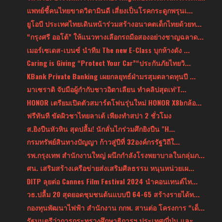
แพทย์ชี้คนไทยขาดวิตามินดี เสี่ยงเป็นโรคกระดูกพรุนเ...
ยูโอบี ประเทศไทยเดินหน้าร่วมสร้างอนาคตเด็กไทยด้วยท...
“กรุงศรี ออโต้” ให้แนวทางเลือกรถมือสองอย่างชาญฉลาด...
เมอร์เซเดส-เบนซ์ นำทีม The new E-Class บุกห้างดัง ...
Caring is Giving “Protect Your Car”“ประกันภัยไทยวิ...
KBank Private Banking เผยกลยุทธ์ฝ่ามรสุมตลาดทุนปี ...
มาเซราติ จับมือผู้กำกับชาวอิตาเลียน ทำคลิปสุดเท่‘T...
HONOR เตรียมเปิดตัวสมาร์ตโฟนรุ่นใหม่ HONOR X8bกล้อ...
ฟรีทันที ขัดผิวชาไทยลาเต้ เพียงทำสปา 2 ชั่วโมง
ส.ยิงปืนหัวหิน สุดปลื้ม! นักลั่นไกร่วมศึกยิงปืน "H...
กรมทรัพย์สินทางปัญญา ก้าวสู่ปีที่ 32องค์กรรัฐวิถีใ...
รพ.กรุงเทพ สำนักงานใหญ่ ผนึกกำลังโรงพยาบาลในกลุ่มภ...
ศน. เสริมสร้างเครือข่ายส่งเสริมศีลธรรม หนุนหน่วยเผ...
DITP ลุยต่อ Cannes Film Festival 2024 นำคอนเทนต์ไท...
วธ.ปลื้ม 20 สุดยอดชุมชนต้นแบบปี 64-65 สร้างรายได้ท...
กองทุนพัฒนาไฟฟ้า สำนักงาน กกพ. สานต่อ โครงการ “เด็...
รัฐมนตรีว่าการกระทรวงศึกษาธิการฯ ประเทศญี่ปุ่น และ...