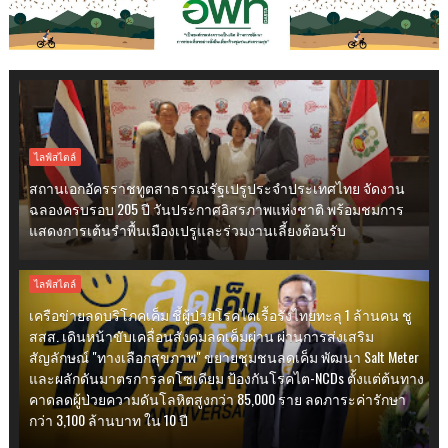
ไลฟ์สไตล์
สถานเอกอัครราชทูตสาธารณรัฐเปรูประจำประเทศไทย จัดงาน
ฉลองครบรอบ 205 ปี วันประกาศอิสรภาพแห่งชาติ พร้อมชมการ
แสดงการเต้นรำพื้นเมืองเปรูและร่วมงานเลี้ยงต้อนรับ
ไลฟ์สไตล์
เครือข่ายลดบริโภคเค็ม ชี้ผู้ป่วยโรคไตเรื้อรังไทยทะลุ 1 ล้านคน ชู
สสส. เดินหน้าขับเคลื่อนสังคมลดเค็มผ่าน ผ่านการส่งเสริม
สัญลักษณ์ "ทางเลือกสุขภาพ" ขยายชุมชนลดเค็ม พัฒนา Salt Meter
และผลักดันมาตรการลดโซเดียม ป้องกันโรคไต-NCDs ตั้งแต่ต้นทาง
คาดลดผู้ป่วยความดันโลหิตสูงกว่า 85,000 ราย ลดภาระค่ารักษา
กว่า 3,100 ล้านบาท ใน 10 ปี