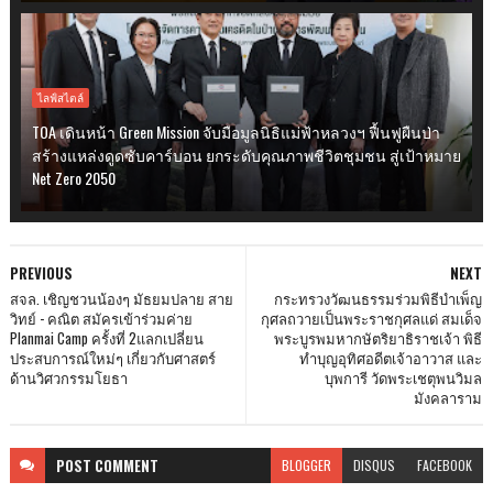
ไลฟ์สไตล์
TOA เดินหน้า Green Mission จับมือมูลนิธิแม่ฟ้าหลวงฯ ฟื้นฟูผืนป่า
สร้างแหล่งดูดซับคาร์บอน ยกระดับคุณภาพชีวิตชุมชน สู่เป้าหมาย
Net Zero 2050
PREVIOUS
NEXT
สจล. เชิญชวนน้องๆ มัธยมปลาย สาย
กระทรวงวัฒนธรรมร่วมพิธีบำเพ็ญ
วิทย์ - คณิต สมัครเข้าร่วมค่าย
กุศลถวายเป็นพระราชกุศลแด่ สมเด็จ
Planmai Camp ครั้งที่ 2แลกเปลี่ยน
พระบูรพมหากษัตริยาธิราชเจ้า พิธี
ประสบการณ์ใหม่ๆ เกี่ยวกับศาสตร์
ทำบุญอุทิศอดีตเจ้าอาวาส และ
ด้านวิศวกรรมโยธา
บุพการี วัดพระเชตุพนวิมล
มังคลาราม
POST
COMMENT
BLOGGER
DISQUS
FACEBOOK