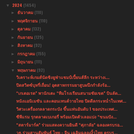
2024
(1454)
▼
ธันวาคม
(110)
►
พฤศจิกายน
(110)
►
ตุลาคม
(132)
►
กันยายน
(125)
►
สิงหาคม
(92)
►
กรกฎาคม
(155)
►
มิถุนายน
(111)
►
พฤษภาคม
(92)
▼
วิเคราะห์เกมส์นัดชิงยูฟ่าแชมป์เปี้ยนส์ลีก ระหว่างเ...
ปิดสวิตซ์บุหรี่เถื่อน! อุตสาหกรรมยาสูบผนึกกำลังร้อ...
“เกเตอเรด” พานักเตะ “ทีมโรงเรียนสนามชัยเขต” บินลัด...
หนังแอนิเมชัน และคอนเทนต์วายไทย ปิดดีลกระหน่ำในเทศ...
วิศวะเครื่องกลลาดกระบัง ขึ้นแท่นอันดับ 1 ของประเทศ...
ซีพีแรม รุกตลาดเบเกอรี่ พร้อมเปิดตัวเลอแปง “ขนมปัง...
“สตาร์มาร์ค” ร่วมแสดงความยินดี “ศุภาลัย” ฉลองครบรอ...
วธ.ร่วมสานสัมพันธ์ ไทย - จีน เฉลิมฉลองงิ้วไทย ครบร...