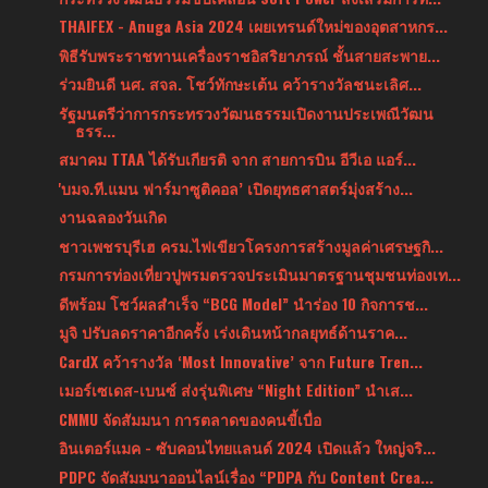
THAIFEX - Anuga Asia 2024 เผยเทรนด์ใหม่ของอุตสาหกร...
พิธีรับพระราชทานเครื่องราชอิสริยาภรณ์ ชั้นสายสะพาย...
ร่วมยินดี นศ. สจล. โชว์ทักษะเต้น คว้ารางวัลชนะเลิศ...
รัฐมนตรีว่าการกระทรวงวัฒนธรรมเปิดงานประเพณีวัฒน
ธรร...
สมาคม TTAA ได้รับเกียรติ จาก สายการบิน อีวีเอ แอร์...
'บมจ.ที.แมน ฟาร์มาซูติคอล’ เปิดยุทธศาสตร์มุ่งสร้าง...
งานฉลองวันเกิด
ชาวเพชรบุรีเฮ ครม.ไฟเขียวโครงการสร้างมูลค่าเศรษฐกิ...
กรมการท่องเที่ยวปูพรมตรวจประเมินมาตรฐานชุมชนท่องเท...
ดีพร้อม โชว์ผลสำเร็จ “BCG Model” นำร่อง 10 กิจการช...
มูจิ ปรับลดราคาอีกครั้ง เร่งเดินหน้ากลยุทธ์ด้านราค...
CardX คว้ารางวัล ‘Most Innovative’ จาก Future Tren...
เมอร์เซเดส-เบนซ์ ส่งรุ่นพิเศษ “Night Edition” นำเส...
CMMU จัดสัมมนา การตลาดของคนขี้เบื่อ
อินเตอร์แมค - ซับคอนไทยแลนด์ 2024 เปิดแล้ว ใหญ่จริ...
PDPC จัดสัมมนาออนไลน์เรื่อง “PDPA กับ Content Crea...