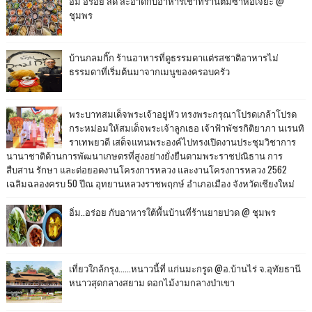
อิ่ม อร่อย สด สะอาดกับอาหารเช้าที่ร้านติ๋มซำหอเจี๊ยะ @
ชุมพร
บ้านกลมกิ๊ก ร้านอาหารที่ดูธรรมดาแต่รสชาติอาหารไม่
ธรรมดาที่เริ่มต้นมาจากเมนูของครอบครัว
พระบาทสมเด็จพระเจ้าอยู่หัว ทรงพระกรุณาโปรดเกล้าโปรด
กระหม่อมให้สมเด็จพระเจ้าลูกเธอ เจ้าฟ้าพัชรกิติยาภา นเรนทิ
ราเทพยวดี เสด็จแทนพระองค์ไปทรงเปิดงานประชุมวิชาการ
นานาชาติด้านการพัฒนาเกษตรที่สูงอย่างยั่งยืนตามพระราชปณิธาน การ
สืบสาน รักษา และต่อยอดงานโครงการหลวง และงานโครงการหลวง 2562
เฉลิมฉลองครบ 50 ปีณ อุทยานหลวงราชพฤกษ์ อำเภอเมือง จังหวัดเชียงใหม่
อิ่ม..อร่อย กับอาหารใต้พื้นบ้านที่ร้านยายปวด @ ชุมพร
เที่ยวใกล้กรุง......หนาวนี้ที่ แก่นมะกรูด @อ.บ้านไร่ จ.อุทัยธานี
หนาวสุดกลางสยาม ดอกไม้งามกลางป่าเขา