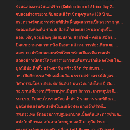
ร่วมฉลองงานวันแอฟริกา (Celebration of Africa Day 2...
จบลงอย่างสวยงามกับคอนเสิร์ตเชิดชูครูเพลง 103 ปี ช...
กระทรวงวัฒนธรรมร่วมพิธีบำเพ็ญกุศลถวายเป็นพระราชกุศ...
ระดมพลังท้องถิ่น ร่วมปกป้องเด็กและเยาวชนจากบุหรี่ไ...
สจล. เชิญชวนน้องๆ มัธยมปลาย สายวิทย์ - คณิต สมัคร...
ปิดฉากงานเทศกาลหนังเมืองคานส์ กรมการท่องเที่ยวเผย ...
สสท. ถก ฝ่าวิกฤตออมทรัพย์ไทย พร้อมเปิดเวทีความเท่า...
แถลงข่าวเปิดตัวโครงการ“เยาวชนสืบสานรักษ์เพลงไทย โด...
มูลนิธิป่อเต็กตึ๊ง สร้างอาชีพ สร้างชีวิต ร่วมกับกร...
วธ. เปิดกิจกรรม “ขับเคลื่อนวัฒนธรรมสร้างสรรค์สัญจร...
วิศวกรรมโยธา สจล. ติดอันดับ 1 มหาวิทยาลัยไทย ปี 25...
วธ.ชวนเที่ยวงาน“วิสาขปุรณมีบูชา สักการะมหาสถูปเจดี...
รมว.วธ. รับมอบโบราณวัตถุ ล้ำค่า 2 รายการ จากพิพิธภ...
มูลนิธิส่งเสริมศิลปาชีพในสมเด็จพระนางเจ้าสิริกิติ์...
รพ.กรุงเทพ จัดอบรมการปฐมพยาบาลเบื้องต้นและการช่วยค...
แข้ง 'สาลิกาดง' เล่นเกม 'แยกลูกบอลสี' มาดูกันว่าจะ...
กระทรวงวัฒนธรรมขับเคลื่อน Soft Power ส่งเสริมการท่...