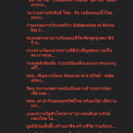
ครบรอ...
วธ.ร่วมสานสัมพันธ์ ไทย - จีน เฉลิมฉลองงิ้วไทย
ครบร...
ร่วมฉลองงานวันแอฟริกา (Celebration of Africa
Day 2...
จบลงอย่างสวยงามกับคอนเสิร์ตเชิดชูครูเพลง 103
ปี ช...
กระทรวงวัฒนธรรมร่วมพิธีบำเพ็ญกุศลถวายเป็น
พระราชกุศ...
ระดมพลังท้องถิ่น ร่วมปกป้องเด็กและเยาวชนจากบุ
หรี่ไ...
สจล. เชิญชวนน้องๆ มัธยมปลาย สายวิทย์ - คณิต
สมัคร...
ปิดฉากงานเทศกาลหนังเมืองคานส์ กรมการท่อง
เที่ยวเผย ...
สสท. ถก ฝ่าวิกฤตออมทรัพย์ไทย พร้อมเปิดเวทีความ
เท่า...
แถลงข่าวเปิดตัวโครงการ“เยาวชนสืบสานรักษ์
เพลงไทย โด...
มูลนิธิป่อเต็กตึ๊ง สร้างอาชีพ สร้างชีวิต ร่วมกับกร...