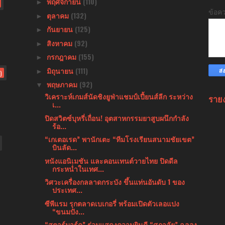
พฤศจิกายน
(110)
►
ข้อค
ตุลาคม
(132)
►
กันยายน
(125)
►
สิงหาคม
(92)
►
กรกฎาคม
(155)
►
มิถุนายน
(111)
►
)
พฤษภาคม
(92)
▼
วิเคราะห์เกมส์นัดชิงยูฟ่าแชมป์เปี้ยนส์ลีก ระหว่าง
ราย
เ...
ปิดสวิตซ์บุหรี่เถื่อน! อุตสาหกรรมยาสูบผนึกกำลัง
ร้อ...
“เกเตอเรด” พานักเตะ “ทีมโรงเรียนสนามชัยเขต”
บินลัด...
หนังแอนิเมชัน และคอนเทนต์วายไทย ปิดดีล
กระหน่ำในเทศ...
วิศวะเครื่องกลลาดกระบัง ขึ้นแท่นอันดับ 1 ของ
ประเทศ...
ซีพีแรม รุกตลาดเบเกอรี่ พร้อมเปิดตัวเลอแปง
“ขนมปัง...
“สตาร์มาร์ค” ร่วมแสดงความยินดี “ศุภาลัย” ฉลอง