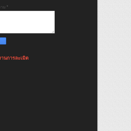
วาม
*
งานการละเมิด