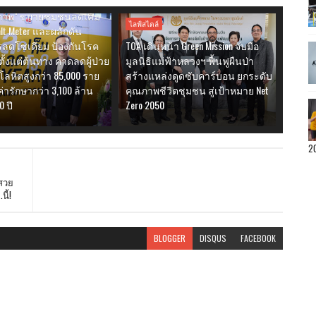
่งเสริมสัญลักษณ์ "ทาง
ขภาพ" ขยายชุมชนลดเค็ม
ไลฟ์สไตล์
lt Meter และผลักดัน
ลดโซเดียม ป้องกันโรค
TOA เดินหน้า Green Mission จับมือ
ตั้งแต่ต้นทาง คาดลดผู้ป่วย
มูลนิธิแม่ฟ้าหลวงฯ ฟื้นฟูผืนป่า
ลหิตสูงกว่า 85,000 ราย
สร้างแหล่งดูดซับคาร์บอน ยกระดับ
ารักษากว่า 3,100 ล้าน
คุณภาพชีวิตชุมชน สู่เป้าหมาย Net
0 ปี
Zero 2050
2
งสวย
ี้!
BLOGGER
DISQUS
FACEBOOK