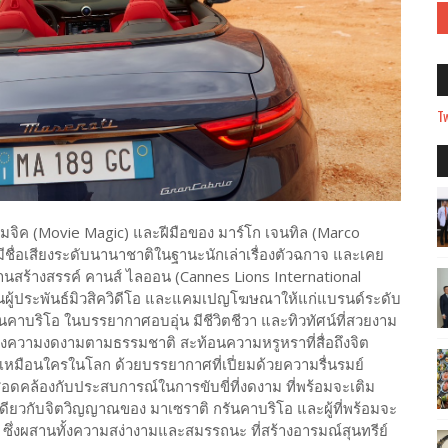
Tw
ี่ แมจิค (Movie Magic) และฝีมือของ มาร์โก เจนทิล (Marco
ีชื่อเสียงระดับนานาชาติในฐานะนักเล่าเรื่องตัวฉกาจ และเคย
นสร้างสรรค์ คานส์ ไลออน (Cannes Lions International
งเป็นผู้ประพันธ์มิวสิควิดีโอ และแคมเปญโฆษณาให้แก่แบรนด์ระดับ
ันคาบริโอ ในบรรยากาศอบอุ่น มีชีวิตชีวา และทิวทัศน์ที่สวยงาม
ังคงความงดงามตามธรรมชาติ สะท้อนความหรูหราที่สื่อถึงจิต
เหมือนใครในโลก ด้วยบรรยากาศที่เปี่ยมด้วยความรื่นรมย์
อดคล้องกับประสบการณ์ในการขับขี่ที่งดงาม ที่พร้อมจะเติม
นเดียวกับจิตวิญญาณของ มาเซราติ กรันคาบริโอ และผู้ที่พร้อมจะ
ซึ่งผสานทั้งความสง่างามและสมรรถนะ ที่สร้างอารมณ์สุนทรีย์