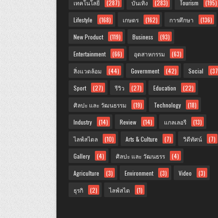
เทคโนโลยี
(287)
บันเทิง
(283)
Tourism
(195)
Lifestyle
(168)
เกษตร
(162)
การศึกษา
(136)
New Product
(119)
Business
(93)
Entertainment
(66)
อุตสาหกรรม
(63)
สิ่งแวดล้อม
(44)
Government
(42)
Social
(37
Sport
(27)
รีวิว
(27)
Education
(22)
ศิลปะ และ วัฒนธรรม
(19)
Technology
(18)
Industry
(14)
Review
(14)
แกลเลอรี
(13)
ไลฟ์สไตล
(10)
Arts & Culture
(7)
วิดีทัศน์
(7)
Gallery
(4)
ศิลปะ และ วัฒนธรร
(4)
Agriculture
(3)
Environment
(3)
Video
(3)
ธุรกิ
(2)
ไลฟ์สไต
(1)