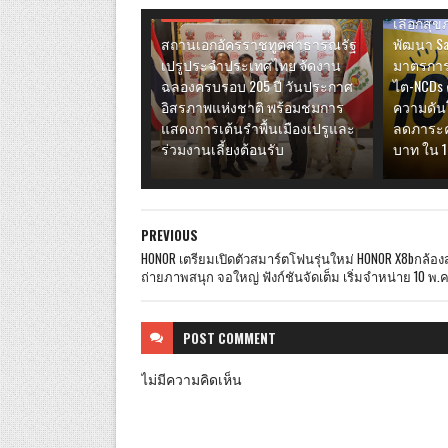
ผ่านการส
ไลฟ์สไตล์
เลือกสุ
สถานเอกอัครราชทูตสาธารณรัฐ
พัฒนา Sa
เปรูประจำประเทศไทย จัดงาน
มาตรการ
ฉลองครบรอบ 205 ปี วันประกาศ
ไต-NCDs 
อิสรภาพแห่งชาติ พร้อมชมการ
ความดันโ
แสดงการเต้นรำพื้นเมืองเปรูและ
ลดภาระค่
ร่วมงานเลี้ยงต้อนรับ
บาท ใน 1
PREVIOUS
HONOR เตรียมเปิดตัวสมาร์ตโฟนรุ่นใหม่ HONOR X8bกล้อ
ถ่ายภาพสนุก จอใหญ่ ฟังก์ชันจัดเต็ม เริ่มจำหน่าย 10 พ.ค.น
POST
COMMENT
ไม่มีความคิดเห็น