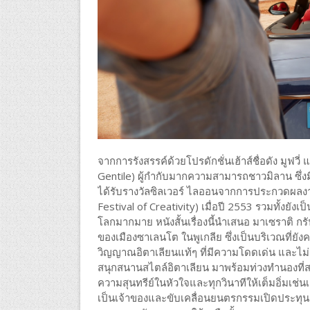
จากการรังสรรค์ด้วยโปรดักชั่นเฮ้าส์ชื่อดัง มูฟว
Gentile) ผู้กำกับมากความสามารถชาวมิลาน ซึ่งม
ได้รับรางวัลซิลเวอร์ ไลออนจากการประกวดผลงา
Festival of Creativity) เมื่อปี 2553 รวมทั้งยั
โลกมากมาย หนังสั้นเรื่องนี้นำเสนอ มาเซราติ กร
ของเมืองซาเลนโต ในพูเกลีย ซึ่งเป็นบริเวณที่ย
วิญญาณอิตาเลียนแท้ๆ ที่มีความโดดเด่น และไม่
สนุกสนานสไตล์อิตาเลียน มาพร้อมท่วงทำนองที่ส
ความสุนทรีย์ในหัวใจและทุกวินาทีให้เต็มอิ่มเช่
เป็นเจ้าของและขับเคลื่อนยนตรกรรมเปิดประทุน 