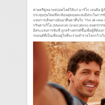
ค่ายตรีศูลฉายสปอตไลต์ให้แก่ มาร์โก เจนทิล ผู้ก
ประทุนรุ่นใหม่ที่สะท้อนสุดยอดแห่งอิสระในการขั
แห่งการเดินทางอันน่าตื่นตาตื่นใจ ‘The all-new
กรันคาบริโอ (Maserati GranCabrio) ยนตรกรรมร
อิสระแห่งการขับขี่ ถูกสร้างสรรค์ขึ้นเพื่อผู้ที่ต
รถยนต์ที่เป็นเพื่อนคู่ใจที่จะร่วมสำรวจโลกกว้างใ