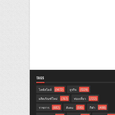
TAGS
ไลฟ์สไตล์
(1472)
ธุรกิจ
(1329)
ผลิตภัณฑ์ใหม่
(767)
ท่องเที่ยว
(722)
ราชการ
(682)
สังคม
(510)
กีฬา
(498)