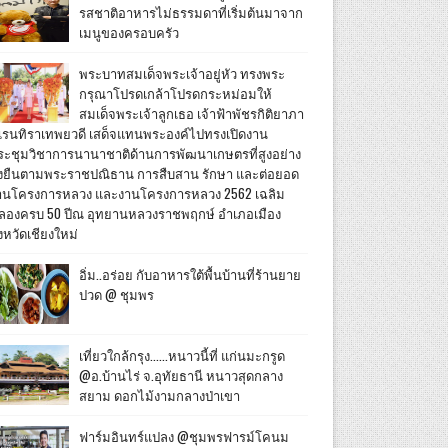
รสชาติอาหารไม่ธรรมดาที่เริ่มต้นมาจาก
เมนูของครอบครัว
พระบาทสมเด็จพระเจ้าอยู่หัว ทรงพระ
กรุณาโปรดเกล้าโปรดกระหม่อมให้
สมเด็จพระเจ้าลูกเธอ เจ้าฟ้าพัชรกิติยาภา
เรนทิราเทพยวดี เสด็จแทนพระองค์ไปทรงเปิดงาน
ระชุมวิชาการนานาชาติด้านการพัฒนาเกษตรที่สูงอย่าง
ั่งยืนตามพระราชปณิธาน การสืบสาน รักษา และต่อยอด
านโครงการหลวง และงานโครงการหลวง 2562 เฉลิม
ลองครบ 50 ปีณ อุทยานหลวงราชพฤกษ์ อำเภอเมือง
งหวัดเชียงใหม่
อิ่ม..อร่อย กับอาหารใต้พื้นบ้านที่ร้านยาย
ปวด @ ชุมพร
เที่ยวใกล้กรุง......หนาวนี้ที่ แก่นมะกรูด
@อ.บ้านไร่ จ.อุทัยธานี หนาวสุดกลาง
สยาม ดอกไม้งามกลางป่าเขา
ฟาร์มอินทร์แปลง @ชุมพรฟารม์โคนม