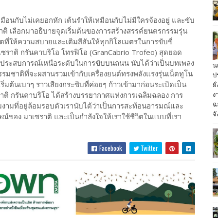
เหมือนกับไม่เคยอกหัก เต้นรำให้เหมือนกับไม่มีใครจ้องอยู่ และขับ
เซราติ เลือกมาอธิบายจุดเริ่มต้นของการสร้างสรรค์ยนตรกรรมรุ่น
์ตที่ให้ความสบายและเติมสีสันให้ทุกกิโลเมตรในการขับขี่
ัว มาเซราติ กรันคาบริโอ โทรฟิโอ (GranCabrio Trofeo) สุดยอด
ึงประสบการณ์เหนือระดับในการขับบนถนน นับได้ว่าเป็นบทเพลง
น
รรมชาติที่จะผสานรวมเข้ากับเครื่องยนต์ทรงพลังแรงรุ่นเน็ตทูโน
ป
ย
ิ่มต้นเบาๆ ราวเสียงกระซิบที่ค่อยๆ ก้าวเข้ามาก่อนระเบิดเป็น
ง
าเซราติ กรันคาบริโอ ได้สร้างบรรยากาศแห่งการเฉลิมฉลอง การ
ฉ
งามที่อยู่ล้อมรอบตัวเรานับได้ว่าเป็นการสะท้อนอารมณ์และ
จั
ณ์ของ มาเซราติ และเป็นกำลังใจให้เราใช้ชีวิตในแบบที่เรา
Facebook
Twitter
ลดบริโภคเค็ม ชี้ผู้ป่วยโรค
งไทยทะลุ 1 ล้านคน ชู สสส.
ขับเคลื่อนสังคมลดเค็มผ่าน