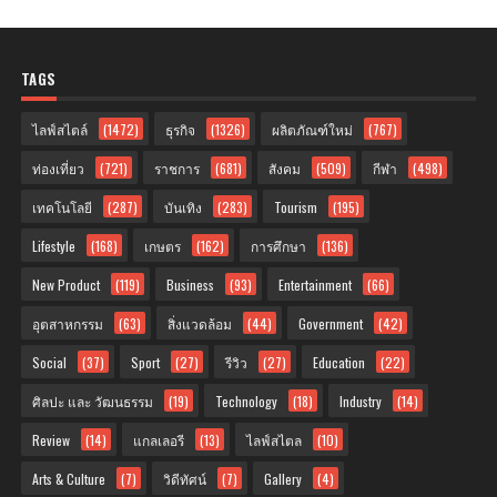
TAGS
ไลฟ์สไตล์
(1472)
ธุรกิจ
(1326)
ผลิตภัณฑ์ใหม่
(767)
ท่องเที่ยว
(721)
ราชการ
(681)
สังคม
(509)
กีฬา
(498)
เทคโนโลยี
(287)
บันเทิง
(283)
Tourism
(195)
Lifestyle
(168)
เกษตร
(162)
การศึกษา
(136)
New Product
(119)
Business
(93)
Entertainment
(66)
อุตสาหกรรม
(63)
สิ่งแวดล้อม
(44)
Government
(42)
Social
(37)
Sport
(27)
รีวิว
(27)
Education
(22)
ศิลปะ และ วัฒนธรรม
(19)
Technology
(18)
Industry
(14)
Review
(14)
แกลเลอรี
(13)
ไลฟ์สไตล
(10)
Arts & Culture
(7)
วิดีทัศน์
(7)
Gallery
(4)