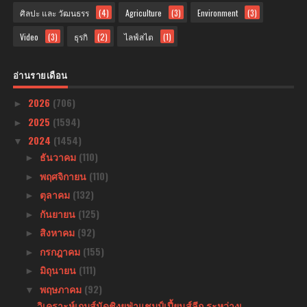
ศิลปะ และ วัฒนธรร
(4)
Agriculture
(3)
Environment
(3)
Video
(3)
ธุรกิ
(2)
ไลฟ์สไต
(1)
อ่านรายเดือน
2026
(706)
►
2025
(1594)
►
2024
(1454)
▼
ธันวาคม
(110)
►
พฤศจิกายน
(110)
►
ตุลาคม
(132)
►
กันยายน
(125)
►
สิงหาคม
(92)
►
กรกฎาคม
(155)
►
มิถุนายน
(111)
►
พฤษภาคม
(92)
▼
วิเคราะห์เกมส์นัดชิงยูฟ่าแชมป์เปี้ยนส์ลีก ระหว่างเ...