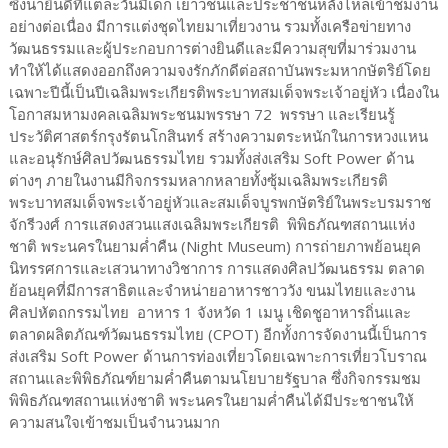
ซึ่งน่ายินดีที่แต่ละวันมีเด็ก เยาวชนและประชาชนหลั่งไหลเข้าชมงาน
อย่างต่อเนื่อง มีการแต่งชุดไทยมาเที่ยวงาน รวมทั้งเครือข่ายทาง
วัฒนธรรมและผู้ประกอบการต่างยินดีและมีความสุขที่มาร่วมงาน
ทำให้ได้แสดงออกถึงความจงรักภักดีต่อสถาบันพระมหากษัตริย์โดย
เฉพาะปีนี้เป็นปีเฉลิมพระเกียรติพระบาทสมเด็จพระเจ้าอยู่หัว เนื่องใน
โอกาสมหามงคลเฉลิมพระชนมพรรษา 72 พรรษา และเรียนรู้
ประวัติศาสตร์กรุงรัตนโกสินทร์ สร้างความตระหนักในการหวงแหน
และอนุรักษ์ศิลปวัฒนธรรมไทย รวมทั้งส่งเสริม Soft Power ด้าน
ต่างๆ ภายในงานมีกิจกรรมหลากหลายทั้งซุ้มเฉลิมพระเกียรติ
พระบาทสมเด็จพระเจ้าอยู่หัวและสมเด็จบูรพกษัตริย์ในพระบรมราช
จักรีวงศ์ การแสดงสวนแสงเฉลิมพระเกียรติ พิพิธภัณฑสถานแห่ง
ชาติ พระนครในยามค่ำคืน (Night Museum) การถ่ายภาพย้อนยุค
นิทรรศการและเสวนาทางวิชาการ การแสดงศิลปวัฒนธรรม ตลาด
ย้อนยุคที่มีการสาธิตและจำหน่ายอาหารชาววัง ขนมไทยและงาน
ศิลปหัตถกรรมไทย อาหาร 1 จังหวัด 1 เมนู เชิดชูอาหารถิ่นและ
ตลาดผลิตภัณฑ์วัฒนธรรมไทย (CPOT) อีกทั้งการจัดงานนี้เป็นการ
ส่งเสริม Soft Power ด้านการท่องเที่ยวโดยเฉพาะการเที่ยวโบราณ
สถานและพิพิธภัณฑ์ยามค่ำคืนตามนโยบายรัฐบาล ซึ่งกิจกรรมชม
พิพิธภัณฑสถานแห่งชาติ พระนครในยามค่ำคืนได้มีประชาชนให้
ความสนใจเข้าชมเป็นจำนวนมาก