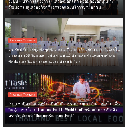
ระบบ – บริหารโครงการ - เครื่องมือดิจิทัล พร้อมต่อยอดทุนทาง
วัฒนธรรมสู่เศรษฐกิจสร้างสรรค์และบริการประชาชน
ศิลปะ และ วัฒนธรรม
วธ. จัดพิธีบำเพ็ญกุศลอุทิศถวายแด่ “เจ้าฟ้าพัชรกิติยาภาฯ” เนื่องใน
วาระครบ 50 วันแห่งการสิ้นพระชนม์ พร้อมสืบสานคุณค่าศาสนา
ศิลปะ และวัฒนธรรมตามรอยพระจริยวัตร
ศิลปะ และ วัฒนธรรม
"รมว.ซาบีดา” แถลงข่าวเปิดตัวกิจกรรมการยกระดับอาหารไทยพื้น
ถิ่นสู่อาหารโลก “Thai Local Food to World Food” พร้อมกับการเปิดตัว
ตราสัญลักษณ์ “Thailand Best Local Food”