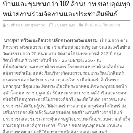
บ้านและชุมชนกว่า 102 ล้านบาท ขอบคุณทุก
หน่วยงานร่วมจัดงานและประชาสัมพันธ์
Suthep Puangmahod
2 years ago
ศิลปะ และ วัฒนธรรม
นางยุพา ทวีวัฒนะกิจบวร ปลัดกระทรวงวัฒนธรรม
เปิดเผยว่า ตาม
ที่กระทรวงวัฒนธรรม (วธ.) ร่วมกับหน่วยงานรัฐ เอกชนและเครือข่าย
วัฒนธรรมกว่า 20 หน่วยงาน จัดงานใต้ร่มพระบารมี 242 ปี กรุง
รัตนโกสินทร์ ระหว่างวันที่ 19 - 25 เมษายน 2567 ณ
พิพิธภัณฑสถานแห่งชาติ พระนคร โรงละครแห่งชาติ หอศิลป์ร่วม
สมัยราชดำเนิน แหล่งเรียนรู้ทางวัฒนธรรมรอบเกาะรัตนโกสินทร์
กรุงเทพฯ และวัดประยุรวงศาวาสวรวิหาร เพื่อน้อมรำลึกในพระ
มหากรุณาธิคุณและเทิดพระเกียรติพระบาทสมเด็จพระพุทธยอดฟ้า
จุฬาโลกมหาราช ปฐมกษัตริย์แห่งพระบรมราชวงศ์จักรีและพระมหา
กษัตริย์ไทยทุกพระองค์ในราชวงศ์จักรีและเพื่อให้เด็ก เยาวชน และ
ประชาชนได้เรียนรู้ประวัติศาสตร์การสถาปนากรุงรัตนโกสินทร์ ส่ง
เสริมการท่องเที่ยวเชิงวัฒนธรรมต่อยอดสร้างงานสร้างรายได้แก่
ประชาชนและชุมชน กระตุ้นเศรษฐกิจประเทศนั้นประสบความสำเร็จ
ตามวัตถุประสงค์ทุกประการ ซึ่งวธ.ขอขอบคุณทุกหน่วยงานและ
สื่อมวลชนทุกแขนงที่ให้ความร่วมมือจัดงานและเผยแพร่