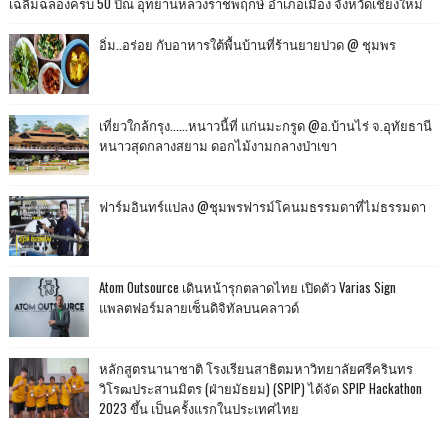
เฉลิมฉลองครบ 50 ปีณ อุทยานหลวงราชพฤกษ์ อำเภอเมือง จังหวัดเชียงใหม่
อิ่ม..อร่อย กับอาหารใต้พื้นบ้านที่ร้านยายปวด @ ชุมพร
เที่ยวใกล้กรุง......หนาวนี้ที่ แก่นมะกรูด @อ.บ้านไร่ จ.อุทัยธานี
หนาวสุดกลางสยาม ดอกไม้งามกลางป่าเขา
ฟาร์มอินทร์แปลง @ชุมพรฟารม์โคนมธรรมดาที่ไม่ธรรมดา
Atom Outsource เดินหน้ารุกตลาดไทย เปิดตัว Varias Sign
แพลตฟอร์มลายเซ็นดิจิทัลบนคลาวด์
หลักสูตรนานาชาติ โรงเรียนสาธิตมหาวิทยาลัยศรีครินทร
วิโรฒประสานมิตร (ฝ่ายมัธยม) (SPIP) ได้จัด SPIP Hackathon
2023 ขึ้น เป็นครั้งแรกในประเทศไทย