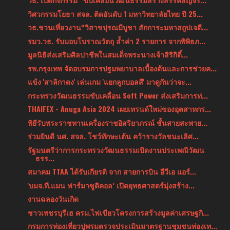
วิศวกรรมโยธา สจล. ติดอันดับ 1 มหาวิทยาลัยไทย ปี 25...
วธ.ชวนเที่ยวงาน“วิสาขปุรณมีบูชา สักการะมหาสถูปเจดี...
รมว.วธ. รับมอบโบราณวัตถุ ล้ำค่า 2 รายการ จากพิพิธภ...
มูลนิธิส่งเสริมศิลปาชีพในสมเด็จพระนางเจ้าสิริกิติ์...
รพ.กรุงเทพ จัดอบรมการปฐมพยาบาลเบื้องต้นและการช่วยค...
แข้ง 'สาลิกาดง' เล่นเกม 'แยกลูกบอลสี' มาดูกันว่าจะ...
กระทรวงวัฒนธรรมขับเคลื่อน Soft Power ส่งเสริมการท่...
THAIFEX - Anuga Asia 2024 เผยเทรนด์ใหม่ของอุตสาหกร...
พิธีรับพระราชทานเครื่องราชอิสริยาภรณ์ ชั้นสายสะพาย...
ร่วมยินดี นศ. สจล. โชว์ทักษะเต้น คว้ารางวัลชนะเลิศ...
รัฐมนตรีว่าการกระทรวงวัฒนธรรมเปิดงานประเพณีวัฒน
ธรร...
สมาคม TTAA ได้รับเกียรติ จาก สายการบิน อีวีเอ แอร์...
'บมจ.ที.แมน ฟาร์มาซูติคอล’ เปิดยุทธศาสตร์มุ่งสร้าง...
งานฉลองวันเกิด
ชาวเพชรบุรีเฮ ครม.ไฟเขียวโครงการสร้างมูลค่าเศรษฐกิ...
กรมการท่องเที่ยวปูพรมตรวจประเมินมาตรฐานชุมชนท่องเท...