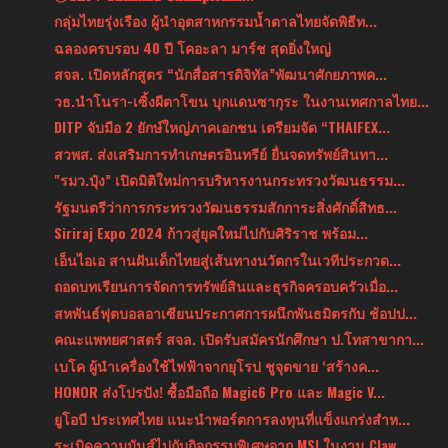
กลุ่มไทยรุ่งเรือง ผู้นำอุตสาหกรรมน้ำตาลไทยจัดพิธีท...
ฉลองครบรอบ 40 ปี โคอะลา มาร์ช สุดยิ่งใหญ่
สจล. เปิดหลักสูตร “นักสื่อสารดิจิทัล”พัฒนาศักยภาพค...
วธ.นำโนรา-เซิ้งผีตาโขน บุกแดนซากุระ ในงานเทศกาลไทย...
DITP จับมือ 2 ยักษ์ใหญ่ภาคเอกชน เตรียมจัด “THAIFEX...
สวพส. ส่งเสริมการทำเกษตรอินทรีย์ ยื่นจดทรัพย์สินทา...
"รมว.ปุ๋ง” เปิดมิติใหม่การบริหารงานกระทรวงวัฒนธรรม...
รัฐมนตรีว่าการกระทรวงวัฒนธรรมสักการะสิ่งศักดิ์สิทธ...
Siriraj Expo 2024 ก้าวสู่ยุคใหม่ไปกับศิริราช พร้อม...
เอ็นไอเอ สานฝันเด็กไทยสู่เส้นทางนวัตกรในเวทีประกวด...
ถอดบทเรียนการจัดการทรัพย์สินและธุรกิจครอบครัวเมื่อ...
สหพันธ์ฟุตบอลอาเซียนประกาศการผนึกพันธมิตรกับ ช้อปป...
คณะแพทยศาสตร์ สจล. เปิดรับสมัครนักศึกษา ป.โทสาขากา...
เบโค ผู้นำเครื่องใช้ไฟฟ้าจากยุโรป ชูจุดขาย ‘สร้างค...
HONOR ส่งโปรปัง! ซื้อมือถือ Magic6 Pro และ Magic V...
ยูโอบี ประเทศไทย แนะนำพอร์ตการลงทุนที่แข็งแกร่งสำห...
ระเบิดความมันส์ไปกับกิจกรรมพิเศษจาก MSI ในงาน Claw...