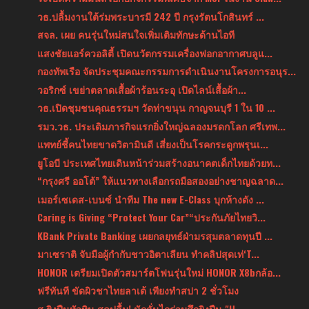
วธ.ปลื้มงานใต้ร่มพระบารมี 242 ปี กรุงรัตนโกสินทร์ ...
สจล. เผย คนรุ่นใหม่สนใจเพิ่มเติมทักษะด้านไอที
แสงชัยแอร์ควอลิตี้ เปิดนวัตกรรมเครื่องฟอกอากาศบลูแ...
กองทัพเรือ จัดประชุมคณะกรรมการดำเนินงานโครงการอนุร...
วอริกซ์ เขย่าตลาดเสื้อผ้าร้อนระอุ เปิดไลน์เสื้อผ้า...
วธ.เปิดชุมชนคุณธรรมฯ วัดท่าขนุน กาญจนบุรี 1 ใน 10 ...
รมว.วธ. ประเดิมภารกิจแรกยิ่งใหญ่ฉลองมรดกโลก ศรีเทพ...
แพทย์ชี้คนไทยขาดวิตามินดี เสี่ยงเป็นโรคกระดูกพรุนเ...
ยูโอบี ประเทศไทยเดินหน้าร่วมสร้างอนาคตเด็กไทยด้วยท...
“กรุงศรี ออโต้” ให้แนวทางเลือกรถมือสองอย่างชาญฉลาด...
เมอร์เซเดส-เบนซ์ นำทีม The new E-Class บุกห้างดัง ...
Caring is Giving “Protect Your Car”“ประกันภัยไทยวิ...
KBank Private Banking เผยกลยุทธ์ฝ่ามรสุมตลาดทุนปี ...
มาเซราติ จับมือผู้กำกับชาวอิตาเลียน ทำคลิปสุดเท่‘T...
HONOR เตรียมเปิดตัวสมาร์ตโฟนรุ่นใหม่ HONOR X8bกล้อ...
ฟรีทันที ขัดผิวชาไทยลาเต้ เพียงทำสปา 2 ชั่วโมง
ส.ยิงปืนหัวหิน สุดปลื้ม! นักลั่นไกร่วมศึกยิงปืน "H...