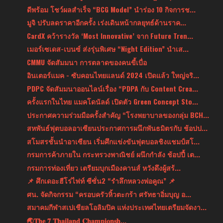
ดีพร้อม โชว์ผลสำเร็จ “BCG Model” นำร่อง 10 กิจการช...
มูจิ ปรับลดราคาอีกครั้ง เร่งเดินหน้ากลยุทธ์ด้านราค...
CardX คว้ารางวัล ‘Most Innovative’ จาก Future Tren...
เมอร์เซเดส-เบนซ์ ส่งรุ่นพิเศษ “Night Edition” นำเส...
CMMU จัดสัมมนา การตลาดของคนขี้เบื่อ
อินเตอร์แมค - ซับคอนไทยแลนด์ 2024 เปิดแล้ว ใหญ่จริ...
PDPC จัดสัมมนาออนไลน์เรื่อง “PDPA กับ Content Crea...
ครั้งแรกในไทย แมคโดนัลด์ เปิดตัว Green Concept Sto...
ประกาศความร่วมมือครั้งสำคัญ “โรงพยาบาลของกลุ่ม BCH...
สหพันธ์ฟุตบอลอาเซียนประกาศการผนึกพันธมิตรกับ ช้อปป...
สโมสรชั้นนำอาเซียน เริ่มศึกแข่งขันฟุตบอลชิงแชมป์สโ...
กรมการค้าภายใน กระทรวงพาณิชย์ ผนึกกำลัง ช้อปปี้ เต...
กรมการท่องเที่ยว เตรียมบุกเมืองคานส์ หวังดึงผู้สร้...
📌 ศึกเดอะฮีโร่ไฟท์ ซีซั่น2 “รำลึกหลวงพ่อคูณ” 📌
ศน. จัดกิจกรรม “ครอบครัวหิ้วตะกร้า ศรัทธาอิ่มบุญ อ...
สมาคมกีฬาสเปเชียลโอลิมปิค แห่งประเทศไทยเตรียมจัดงา...
🌏𝐓𝐡𝐞 𝟕 𝐓𝐡𝐚𝐢𝐥𝐚𝐧𝐝 𝐂𝐡𝐚𝐦𝐩𝐢𝐨𝐧𝐬𝐡...