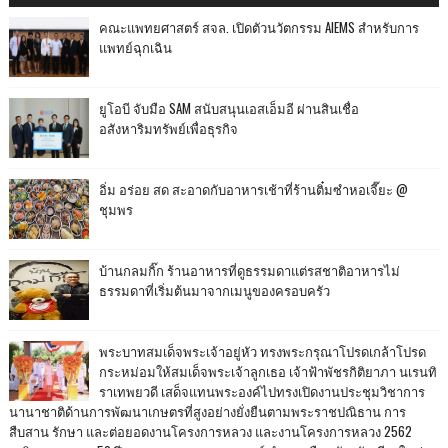
คณะแพทยศาสตร์ สจล. เปิดตัวนวัตกรรม AIEMS สำหรับการ
แพทย์ฉุกเฉิน
ยูโอบี จับมือ SAM สนับสนุนเอสเอ็มอี ผ่านสินเชื่อ
อสังหาริมทรัพย์เพื่อธุรกิจ
อิ่ม อร่อย สด สะอาดกับอาหารเช้าที่ร้านติ๋มซำหอเจี๊ยะ @
ชุมพร
บ้านกลมกิ๊ก ร้านอาหารที่ดูธรรมดาแต่รสชาติอาหารไม่
ธรรมดาที่เริ่มต้นมาจากเมนูของครอบครัว
พระบาทสมเด็จพระเจ้าอยู่หัว ทรงพระกรุณาโปรดเกล้าโปรด
กระหม่อมให้สมเด็จพระเจ้าลูกเธอ เจ้าฟ้าพัชรกิติยาภา นเรนทิ
ราเทพยวดี เสด็จแทนพระองค์ไปทรงเปิดงานประชุมวิชาการ
นานาชาติด้านการพัฒนาเกษตรที่สูงอย่างยั่งยืนตามพระราชปณิธาน การ
สืบสาน รักษา และต่อยอดงานโครงการหลวง และงานโครงการหลวง 2562