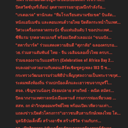
ปิดสวิตซ์บุหรี่เถื่อน! อุตสาหกรรมยาสูบผนึกกำลังร้อ...
“เกเตอเรด” พานักเตะ “ทีมโรงเรียนสนามชัยเขต” บินลัด...
หนังแอนิเมชัน และคอนเทนต์วายไทย ปิดดีลกระหน่ำในเทศ...
วิศวะเครื่องกลลาดกระบัง ขึ้นแท่นอันดับ 1 ของประเทศ...
ซีพีแรม รุกตลาดเบเกอรี่ พร้อมเปิดตัวเลอแปง “ขนมปัง...
“สตาร์มาร์ค” ร่วมแสดงความยินดี “ศุภาลัย” ฉลองครบรอ...
วธ.ร่วมสานสัมพันธ์ ไทย - จีน เฉลิมฉลองงิ้วไทย ครบร...
ร่วมฉลองงานวันแอฟริกา (Celebration of Africa Day 2...
จบลงอย่างสวยงามกับคอนเสิร์ตเชิดชูครูเพลง 103 ปี ช...
กระทรวงวัฒนธรรมร่วมพิธีบำเพ็ญกุศลถวายเป็นพระราชกุศ...
ระดมพลังท้องถิ่น ร่วมปกป้องเด็กและเยาวชนจากบุหรี่ไ...
สจล. เชิญชวนน้องๆ มัธยมปลาย สายวิทย์ - คณิต สมัคร...
ปิดฉากงานเทศกาลหนังเมืองคานส์ กรมการท่องเที่ยวเผย ...
สสท. ถก ฝ่าวิกฤตออมทรัพย์ไทย พร้อมเปิดเวทีความเท่า...
แถลงข่าวเปิดตัวโครงการ“เยาวชนสืบสานรักษ์เพลงไทย โด...
มูลนิธิป่อเต็กตึ๊ง สร้างอาชีพ สร้างชีวิต ร่วมกับกร...
วธ. เปิดกิจกรรม “ขับเคลื่อนวัฒนธรรมสร้างสรรค์สัญจร...