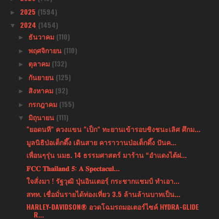
2025
(1594)
►
2024
(1454)
▼
ธันวาคม
(110)
►
พฤศจิกายน
(110)
►
ตุลาคม
(132)
►
กันยายน
(125)
►
สิงหาคม
(92)
►
กรกฎาคม
(155)
►
มิถุนายน
(111)
▼
"ยอดนที" ควงแขน "เป็ก" ทะยานเข้ารอบชิงชนะเลิศ ศึกม...
มูลนิธิป่อเต็กตึ๊ง เดินสาย คาราวานป่อเต็กตึ๊ง ปันค...
เพื่อนๆรุ่น นมธ. 14 ธรรมศาสตร์ มาร้าน “อำแดงไต้ฝ...
𝐅𝐂𝐂 𝐓𝐡𝐚𝐢𝐥𝐚𝐧𝐝 𝟓: 𝐀 𝐒𝐩𝐞𝐜𝐭𝐚𝐜𝐮𝐥...
ใจสั่งมา ! รัฐวุฒิ ปุ่นอินเตอรฺ์ กระชากแชมป์ ทำเอา...
สทท. เชื่อมั่นรายได้ท่องเที่ยว 3.5 ล้านล้านบาทเป็น...
HARLEY-DAVIDSON® อวดโฉมรถมอเตอร์ไซค์ HYDRA-GLIDE
R...