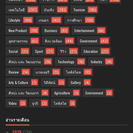
เทคโนโลยี
(287)
บันเทิง
(283)
Tourism
(195)
Lifestyle
(168)
เกษตร
(162)
การศึกษา
(136)
New Product
(119)
Business
(93)
Entertainment
(66)
อุตสาหกรรม
(63)
สิ่งแวดล้อม
(44)
Government
(42)
Social
(37)
Sport
(27)
รีวิว
(27)
Education
(22)
ศิลปะ และ วัฒนธรรม
(19)
Technology
(18)
Industry
(14)
Review
(14)
แกลเลอรี
(13)
ไลฟ์สไตล
(10)
Arts & Culture
(7)
วิดีทัศน์
(7)
Gallery
(4)
ศิลปะ และ วัฒนธรร
(4)
Agriculture
(3)
Environment
(3)
Video
(3)
ธุรกิ
(2)
ไลฟ์สไต
(1)
อ่านรายเดือน
2026
(718)
►