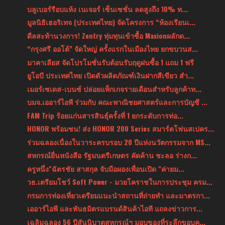
บลูเบอร์รีอบแห้ง เนเจอร์ เซ็นเซชั่น ลดสูงถึง 10% ท...
มูลนิธิเฮอริเทจ (ประเทศไทย) จัดโครงการ “ห้องเรียนเ...
ดีลสะท้านวงการ! Zentry ทุ่มทุนเข้าซื้อ Maxionผลักด...
“กรุงศรี ออโต้” จัดใหญ่ ครั้งแรกในเมืองไทย ยกขบวนส...
มาคาเลียส จัดโปรโมชั่นรับต้อนรับฤดูฝนซื้อ 1 แถม 1 ฟรี
ยูโอบี ประเทศไทย เปิดตัวผลิตภัณฑ์เงินฝากสีเขียว สำ...
เมอร์เซเดส-เบนซ์ ปล่อยแพ็กเกจรายเดือนสำหรับลูกค้าท...
บมจ.เออาร์ไอพี ร่วมกับ คณะพาณิชยศาสตร์และการบัญชี ...
FAM Trip ร้อยแก่นสารสินธุ์ครั้งที่ 1 ยกระดับการท่อ...
HONOR พร้อมชน! ส่ง HONOR 200 Series สมาร์ตโฟนสเปคร...
ร่วมฉลองเนื่องในวาระครบรอบ 20 ปีแห่งนวัตกรรมจาก MS...
สหกรณ์ยื่นหนังสือ รัฐมนตรีเกษตร คัดค้าน ชะลอ ร่างก...
ครูหนึ่ง"ฉัตรชัย สาสกุล จับมือผองเพื่อนเปิด "ค่ายม...
วธ.เตรียมโชว์ Soft Power - มวยโคราชในการประชุม ครม...
กรมการท่องเที่ยวเตรียมแนะนำสถานที่ถ่ายทำ และมาตรกา...
เออาร์ไอพี และพันธมิตรแบรนด์สินค้าไอที แถลงข่าวการ...
เฉลิมฉลอง 56 ปีสันนิบาตสหกรณ์ฯ มอบของที่ระลึกขอบคุ...