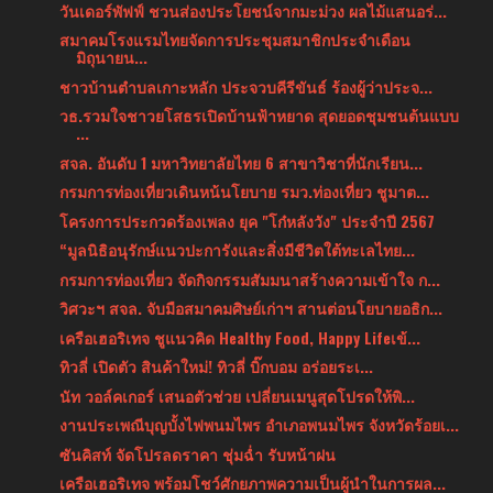
วันเดอร์พัฟฟ์ ชวนส่องประโยชน์จากมะม่วง ผลไม้แสนอร่...
สมาคมโรงแรมไทยจัดการประชุมสมาชิกประจำเดือน
มิถุนายน...
ชาวบ้านตำบลเกาะหลัก ประจวบคีรีขันธ์ ร้องผู้ว่าประจ...
วธ.รวมใจชาวยโสธรเปิดบ้านฟ้าหยาด สุดยอดชุมชนต้นแบบ
...
สจล. อันดับ 1 มหาวิทยาลัยไทย 6 สาขาวิชาที่นักเรียน...
กรมการท่องเที่ยวเดินหน้นโยบาย รมว.ท่องเที่ยว ชูมาต...
โครงการประกวดร้องเพลง ยุค "โก๋หลังวัง" ประจำปี 2567
“มูลนิธิอนุรักษ์แนวปะการังและสิ่งมีชีวิตใต้ทะเลไทย...
กรมการท่องเที่ยว จัดกิจกรรมสัมมนาสร้างความเข้าใจ ก...
วิศวะฯ สจล. จับมือสมาคมศิษย์เก่าฯ สานต่อนโยบายอธิก...
เครือเฮอริเทจ ชูแนวคิด Healthy Food, Happy Lifeเข้...
ทิวลี่ เปิดตัว สินค้าใหม่! ทิวลี่ บิ๊กบอม อร่อยระเ...
นัท วอล์คเกอร์ เสนอตัวช่วย เปลี่ยนเมนูสุดโปรดให้พิ...
งานประเพณีบุญบั้งไฟพนมไพร อำเภอพนมไพร จังหวัดร้อยเ...
ซันคิสท์ จัดโปรลดราคา ชุ่มฉ่ำ รับหน้าฝน
เครือเฮอริเทจ พร้อมโชว์ศักยภาพความเป็นผู้นำในการผล...