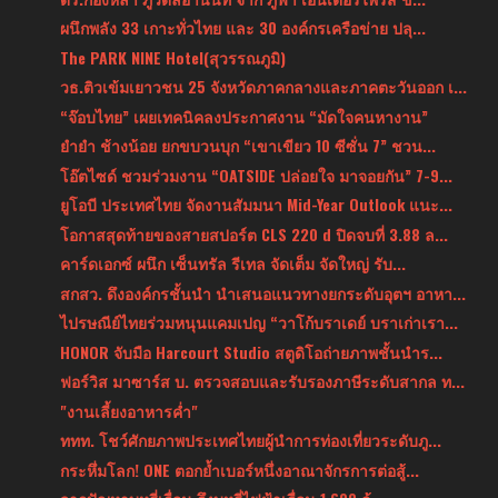
ผนึกพลัง 33 เกาะทั่วไทย และ 30 องค์กรเครือข่าย ปลุ...
The PARK NINE Hotel(สุวรรณภูมิ)
วธ.ติวเข้มเยาวชน 25 จังหวัดภาคกลางและภาคตะวันออก เ...
“จ๊อบไทย” เผยเทคนิคลงประกาศงาน “มัดใจคนหางาน”
ยำยำ ช้างน้อย ยกขบวนบุก “เขาเขียว 10 ซีซั่น 7” ชวน...
โอ๊ตไซด์ ชวมร่วมงาน “OATSIDE ปล่อยใจ มาจอยกัน” 7-9...
ยูโอบี ประเทศไทย จัดงานสัมมนา Mid-Year Outlook แนะ...
โอกาสสุดท้ายของสายสปอร์ต CLS 220 d ปิดจบที่ 3.88 ล...
คาร์ดเอกซ์ ผนึก เซ็นทรัล รีเทล จัดเต็ม จัดใหญ่ รับ...
สกสว. ดึงองค์กรชั้นนำ นำเสนอแนวทางยกระดับอุตฯ อาหา...
ไปรษณีย์ไทยร่วมหนุนแคมเปญ “วาโก้บราเดย์ บราเก่าเรา...
HONOR จับมือ Harcourt Studio สตูดิโอถ่ายภาพชั้นนำร...
ฟอร์วิส มาซาร์ส บ. ตรวจสอบและรับรองภาษีระดับสากล ท...
"งานเลี้ยงอาหารค่ำ"
ททท. โชว์ศักยภาพประเทศไทยผู้นำการท่องเที่ยวระดับภู...
กระหึ่มโลก! ONE ตอกย้ำเบอร์หนึ่งอาณาจักรการต่อสู้...