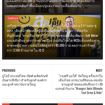
ฉลองครบรอบ 205 ปี วันประกาศอิสรภาพแห่งชาติ พร้อมชมการ
แสดงการเต้นรำพื้นเมืองเปรูและร่วมงานเลี้ยงต้อนรับ
ไลฟ์สไตล์
เครือข่ายลดบริโภคเค็ม ชี้ผู้ป่วยโรคไตเรื้อรังไทยทะลุ 1 ล้านคน ชู
สสส. เดินหน้าขับเคลื่อนสังคมลดเค็มผ่าน ผ่านการส่งเสริม
สัญลักษณ์ "ทางเลือกสุขภาพ" ขยายชุมชนลดเค็ม พัฒนา Salt Meter
และผลักดันมาตรการลดโซเดียม ป้องกันโรคไต-NCDs ตั้งแต่ต้นทาง
คาดลดผู้ป่วยความดันโลหิตสูงกว่า 85,000 ราย ลดภาระค่ารักษา
กว่า 3,100 ล้านบาท ใน 10 ปี
PREVIOUS
NEXT
ยูโอบี ประเทศไทย เปิดตัวผลิตภัณฑ์
“กรุงศรี ออโต้” จัดใหญ่ ครั้งแรกใน
เงินฝากสีเขียว สำหรับลูกค้าองค์กร
เมืองไทย ยกขบวนสี่ล้อและสองล้อ
และลูกค้าสถาบันรายใหญ่
ชวนลูกค้าทดลองขับขี่รถกว่า 30
แบรนด์ กับงาน “Krungsri Auto Ultimate
Test Drive & Ride”