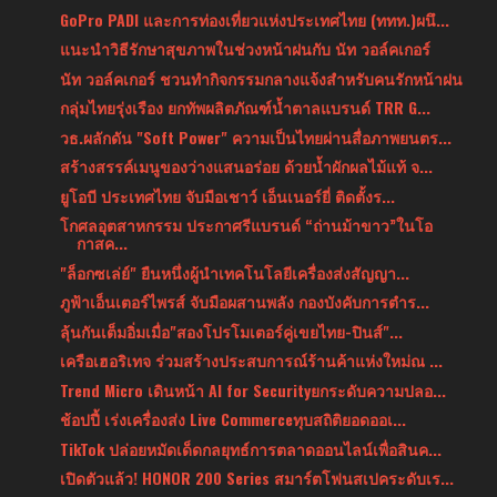
GoPro PADI และการท่องเที่ยวแห่งประเทศไทย (ททท.)ผนึ...
แนะนำวิธีรักษาสุขภาพในช่วงหน้าฝนกับ นัท วอล์คเกอร์
นัท วอล์คเกอร์ ชวนทำกิจกรรมกลางแจ้งสำหรับคนรักหน้าฝน
กลุ่มไทยรุ่งเรือง ยกทัพผลิตภัณฑ์น้ำตาลแบรนด์ TRR G...
วธ.ผลักดัน "Soft Power" ความเป็นไทยผ่านสื่อภาพยนตร...
สร้างสรรค์เมนูของว่างแสนอร่อย ด้วยน้ำผักผลไม้แท้ จ...
ยูโอบี ประเทศไทย จับมือเชาว์ เอ็นเนอร์ยี่ ติดตั้งร...
โกศลอุตสาหกรรม ประกาศรีแบรนด์ “ถ่านม้าขาว”ในโอ
กาสค...
"ล็อกซเล่ย์" ยืนหนึ่งผู้นำเทคโนโลยีเครื่องส่งสัญญา...
ภูฟ้าเอ็นเตอร์ไพรส์ จับมือผสานพลัง กองบังคับการตำร...
ลุ้นกันเต็มอิ่มเมื่อ"สองโปรโมเตอร์คู่เขยไทย-ปินส์"...
เครือเฮอริเทจ ร่วมสร้างประสบการณ์ร้านค้าแห่งใหม่ณ ...
Trend Micro เดินหน้า AI for Securityยกระดับความปลอ...
ช้อปปี้ เร่งเครื่องส่ง Live Commerceทุบสถิติยอดออเ...
TikTok ปล่อยหมัดเด็ดกลยุทธ์การตลาดออนไลน์เพื่อสินค...
เปิดตัวแล้ว! HONOR 200 Series สมาร์ตโฟนสเปคระดับเร...