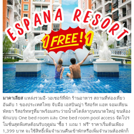
มาคาเลียส
แหล่งรวมอี-วอเชอร์ที่พัก ร้านอาหาร สถานที่ท่องเที่ยว
อันดับ 1 ของประเทศไทย จับมือ เอสปันญ่า รีสอร์ท แอท จอมเทียน
พัทยา รีสอร์ทหรูที่มาพร้อมสระว่ายน้ำสไตล์ลากูนขนาดใหญ่ ขนห้อง
พักแบบ One bed room และ One bed room pool access จัดโปร
โมชั่นสุดพิเศษต้อนรับฤดูฝน “ซื้อ 1 แถม 1 ฟรี” ราคาเริ่มต้นเพียง
1,399 บาท จะใช้สิทธิ์เพิ่มจำนวนคืนเข้าพักหรือเพิ่มจำนวนห้องพักก็