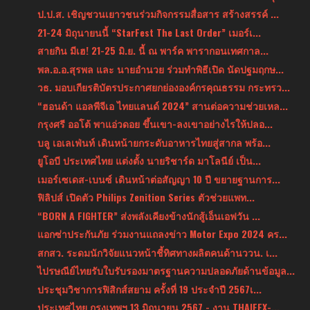
ป.ป.ส. เชิญชวนเยาวชนร่วมกิจกรรมสื่อสาร สร้างสรรค์ ...
21-24 มิถุนายนนี้ “StarFest The Last Order” เมอร์เ...
สายกิน มีเฮ! 21-25 มิ.ย. นี้ ณ พาร์ค พารากอนเทศกาล...
พล.อ.อ.สุรพล และ นายอำนวย ร่วมทำพิธีเปิด นัดปฐมฤกษ...
วธ. มอบเกียรติบัตรประกาศยกย่ององค์กรคุณธรรม กระทรว...
“ฮอนด้า แอลพีจีเอ ไทยแลนด์ 2024” สานต่อความช่วยเหล...
กรุงศรี ออโต้ พาแอ่วดอย ขึ้นเขา-ลงเขาอย่างไรให้ปลอ...
บลู เอเลเฟ่นท์ เดินหน้ายกระดับอาหารไทยสู่สากล พร้อ...
ยูโอบี ประเทศไทย แต่งตั้ง นายริชาร์ด มาโลนีย์ เป็น...
เมอร์เซเดส-เบนซ์ เดินหน้าต่อสัญญา 10 ปี ขยายฐานการ...
ฟิลิปส์ เปิดตัว Philips Zenition Series ตัวช่วยแพท...
“BORN A FIGHTER” ส่งพลังเคียงข้างนักสู้เอ็นเอฟวัน ...
แอกซ่าประกันภัย ร่วมงานแถลงข่าว Motor Expo 2024 คร...
สกสว. ระดมนักวิจัยแนวหน้าชี้ทิศทางผลิตคนด้านววน. เ...
ไปรษณีย์ไทยรับใบรับรองมาตรฐานความปลอดภัยด้านข้อมูล...
ประชุมวิชาการฟิสิกส์สยาม ครั้งที่ 19 ประจำปี 2567เ...
ประเทศไทย กรุงเทพฯ 13 มิถุนายน 2567 - งาน THAIFEX-...