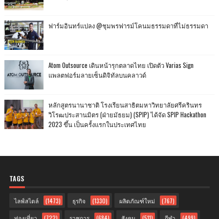
ฟาร์มอินทร์แปลง @ชุมพรฟารม์โคนมธรรมดาที่ไม่ธรรมดา
Atom Outsource เดินหน้ารุกตลาดไทย เปิดตัว Varias Sign
แพลตฟอร์มลายเซ็นดิจิทัลบนคลาวด์
หลักสูตรนานาชาติ โรงเรียนสาธิตมหาวิทยาลัยศรีครินทร
วิโรฒประสานมิตร (ฝ่ายมัธยม) (SPIP) ได้จัด SPIP Hackathon
2023 ขึ้น เป็นครั้งแรกในประเทศไทย
TAGS
ไลฟ์สไตล์
(1473)
ธุรกิจ
(1330)
ผลิตภัณฑ์ใหม่
(767)
ท่องเที่ยว
(722)
ราชการ
(684)
สังคม
(511)
กีฬา
(499)