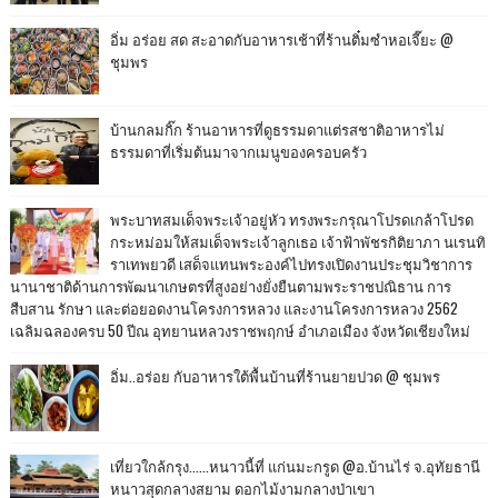
อิ่ม อร่อย สด สะอาดกับอาหารเช้าที่ร้านติ๋มซำหอเจี๊ยะ @
ชุมพร
บ้านกลมกิ๊ก ร้านอาหารที่ดูธรรมดาแต่รสชาติอาหารไม่
ธรรมดาที่เริ่มต้นมาจากเมนูของครอบครัว
พระบาทสมเด็จพระเจ้าอยู่หัว ทรงพระกรุณาโปรดเกล้าโปรด
กระหม่อมให้สมเด็จพระเจ้าลูกเธอ เจ้าฟ้าพัชรกิติยาภา นเรนทิ
ราเทพยวดี เสด็จแทนพระองค์ไปทรงเปิดงานประชุมวิชาการ
นานาชาติด้านการพัฒนาเกษตรที่สูงอย่างยั่งยืนตามพระราชปณิธาน การ
สืบสาน รักษา และต่อยอดงานโครงการหลวง และงานโครงการหลวง 2562
เฉลิมฉลองครบ 50 ปีณ อุทยานหลวงราชพฤกษ์ อำเภอเมือง จังหวัดเชียงใหม่
อิ่ม..อร่อย กับอาหารใต้พื้นบ้านที่ร้านยายปวด @ ชุมพร
เที่ยวใกล้กรุง......หนาวนี้ที่ แก่นมะกรูด @อ.บ้านไร่ จ.อุทัยธานี
หนาวสุดกลางสยาม ดอกไม้งามกลางป่าเขา