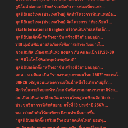
ยูนิโคล่ ต่อยอด UTme! ร่วมมือกับ การท่องเที่ยวแห่ง...
มูลนิธิเฮอริเทจ (ประเทศไทย) จัดทำโครงการทันตแพทย์อ...
มูลนิธิเฮอริเทจ (ประเทศไทย) จัดโครงการ “ห้องเรียนโ...
Skal International Bangkok บริจาคเงินช่วยเหลือเด็ก...
มูลนิธิป่อเต็กตึ๊ง “สร้างอาชีพ สร้างชีวิต” มอบอุปก...
VIGI มุ่งมั่นพัฒนาผลิตภัณฑ์เพื่อการเฝ้าระวังอย่างไ...
ชวนสัมผัส เมืองเสน่ห์แห่ง สงขลา กับ คนละเป็ก EP.29-30
ซาชิมิโอโทโร่พิเศษทุกวันพฤหัสบดี”
มูลนิธิป่อเต็กตึ๊ง “สร้างอาชีพ สร้างชีวิต” มอบอุปก...
สสส.- ม.มหิดล เปิด “รายงานสุขภาพคนไทย 2567” พบเทคโ...
UNHCR เชิญชวนแสดงความเป็นน้ำหนึ่งใจเดียวกับผู้ลี้ภ...
ศึกกำปั้นมวยไทยสะท้านโลก จัดที่สนามมวยนานาชาติรังส...
วธ.เปิดเวทีแลกเปลี่ยนวัฒนธรรมไทยสู่อาเซียนจัด Work...
ประชุมวิชาการฟิสิกส์สยาม ครั้งที่ 19 ประจำปี 2567เ...
พม. เร่งผลักดันให้คนพิการมีงานทำเพิ่มมากขึ้น
“มูลนิธิป่อเต็กตึ๊ง เสริมสร้าง อนาคตเด็กไทย” มอบทุ...
ดร.ก้องหล้า ภูวดลอานนท์ จาก ภูฟ้า เอ็นเตอร์ไพรส์ ข...