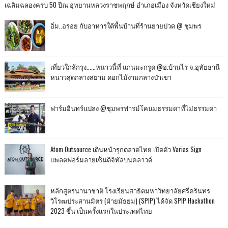
เฉลิมฉลองครบ 50 ปีณ อุทยานหลวงราชพฤกษ์ อำเภอเมือง จังหวัดเชียงใหม่
อิ่ม..อร่อย กับอาหารใต้พื้นบ้านที่ร้านยายปวด @ ชุมพร
เที่ยวใกล้กรุง......หนาวนี้ที่ แก่นมะกรูด @อ.บ้านไร่ จ.อุทัยธานี
หนาวสุดกลางสยาม ดอกไม้งามกลางป่าเขา
ฟาร์มอินทร์แปลง @ชุมพรฟารม์โคนมธรรมดาที่ไม่ธรรมดา
Atom Outsource เดินหน้ารุกตลาดไทย เปิดตัว Varias Sign
แพลตฟอร์มลายเซ็นดิจิทัลบนคลาวด์
หลักสูตรนานาชาติ โรงเรียนสาธิตมหาวิทยาลัยศรีครินทร
วิโรฒประสานมิตร (ฝ่ายมัธยม) (SPIP) ได้จัด SPIP Hackathon
2023 ขึ้น เป็นครั้งแรกในประเทศไทย