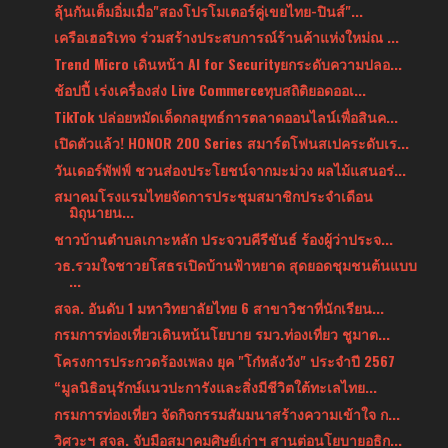
ลุ้นกันเต็มอิ่มเมื่อ"สองโปรโมเตอร์คู่เขยไทย-ปินส์"...
เครือเฮอริเทจ ร่วมสร้างประสบการณ์ร้านค้าแห่งใหม่ณ ...
Trend Micro เดินหน้า AI for Securityยกระดับความปลอ...
ช้อปปี้ เร่งเครื่องส่ง Live Commerceทุบสถิติยอดออเ...
TikTok ปล่อยหมัดเด็ดกลยุทธ์การตลาดออนไลน์เพื่อสินค...
เปิดตัวแล้ว! HONOR 200 Series สมาร์ตโฟนสเปคระดับเร...
วันเดอร์พัฟฟ์ ชวนส่องประโยชน์จากมะม่วง ผลไม้แสนอร่...
สมาคมโรงแรมไทยจัดการประชุมสมาชิกประจำเดือน
มิถุนายน...
ชาวบ้านตำบลเกาะหลัก ประจวบคีรีขันธ์ ร้องผู้ว่าประจ...
วธ.รวมใจชาวยโสธรเปิดบ้านฟ้าหยาด สุดยอดชุมชนต้นแบบ
...
สจล. อันดับ 1 มหาวิทยาลัยไทย 6 สาขาวิชาที่นักเรียน...
กรมการท่องเที่ยวเดินหน้นโยบาย รมว.ท่องเที่ยว ชูมาต...
โครงการประกวดร้องเพลง ยุค "โก๋หลังวัง" ประจำปี 2567
“มูลนิธิอนุรักษ์แนวปะการังและสิ่งมีชีวิตใต้ทะเลไทย...
กรมการท่องเที่ยว จัดกิจกรรมสัมมนาสร้างความเข้าใจ ก...
วิศวะฯ สจล. จับมือสมาคมศิษย์เก่าฯ สานต่อนโยบายอธิก...