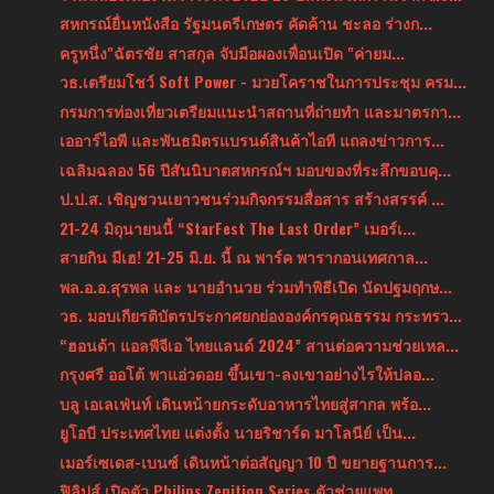
สหกรณ์ยื่นหนังสือ รัฐมนตรีเกษตร คัดค้าน ชะลอ ร่างก...
ครูหนึ่ง"ฉัตรชัย สาสกุล จับมือผองเพื่อนเปิด "ค่ายม...
วธ.เตรียมโชว์ Soft Power - มวยโคราชในการประชุม ครม...
กรมการท่องเที่ยวเตรียมแนะนำสถานที่ถ่ายทำ และมาตรกา...
เออาร์ไอพี และพันธมิตรแบรนด์สินค้าไอที แถลงข่าวการ...
เฉลิมฉลอง 56 ปีสันนิบาตสหกรณ์ฯ มอบของที่ระลึกขอบคุ...
ป.ป.ส. เชิญชวนเยาวชนร่วมกิจกรรมสื่อสาร สร้างสรรค์ ...
21-24 มิถุนายนนี้ “StarFest The Last Order” เมอร์เ...
สายกิน มีเฮ! 21-25 มิ.ย. นี้ ณ พาร์ค พารากอนเทศกาล...
พล.อ.อ.สุรพล และ นายอำนวย ร่วมทำพิธีเปิด นัดปฐมฤกษ...
วธ. มอบเกียรติบัตรประกาศยกย่ององค์กรคุณธรรม กระทรว...
“ฮอนด้า แอลพีจีเอ ไทยแลนด์ 2024” สานต่อความช่วยเหล...
กรุงศรี ออโต้ พาแอ่วดอย ขึ้นเขา-ลงเขาอย่างไรให้ปลอ...
บลู เอเลเฟ่นท์ เดินหน้ายกระดับอาหารไทยสู่สากล พร้อ...
ยูโอบี ประเทศไทย แต่งตั้ง นายริชาร์ด มาโลนีย์ เป็น...
เมอร์เซเดส-เบนซ์ เดินหน้าต่อสัญญา 10 ปี ขยายฐานการ...
ฟิลิปส์ เปิดตัว Philips Zenition Series ตัวช่วยแพท...