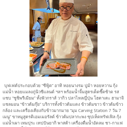
บุฟเฟต์ประกอบด้วย “ซีฟู้ด” อาทิ หอยนางรม ปูม้า หอยหวาน กุ้ง
แม่น้ำ หอยแมลงภู่นิวซีแลนด์ ฯลฯ พร้อมน้ำจิ้มสูตรเด็ดซี๊ดซ้าด รส
แซบ “ซูชิพรีเมียม” ทั้งฟัวกราส์ วากิว ปลาไหลญี่ปุ่น โฮตาเตะ ฮามาจิ
แซลมอน “ข้าวต้มกุ๊ย” บริการทั้งข้าวต้มแดง ข้าวต้มขาว ข้าวต้มข้าว
กล้อง และเครื่องเคียงกับข้าวมากมาย “มุม Carving Station 7 วัน 7
เมนู” ขาหมูสูตรดิเอมเมอรัลด์ ข้าวต้มปลากะพง ซุปเห็ดทรัฟเฟิล กุ้ง
แม่น้ำเผา เทมปุระ เทปปันยากิ พาสต้า เครื่องดื่มน้ำอัดลม ชา-กาแฟ