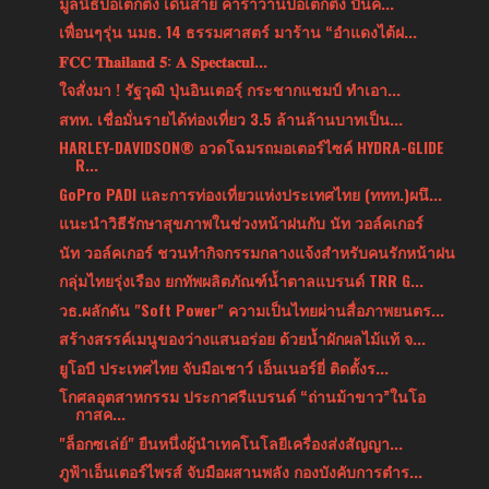
มูลนิธิป่อเต็กตึ๊ง เดินสาย คาราวานป่อเต็กตึ๊ง ปันค...
เพื่อนๆรุ่น นมธ. 14 ธรรมศาสตร์ มาร้าน “อำแดงไต้ฝ...
𝐅𝐂𝐂 𝐓𝐡𝐚𝐢𝐥𝐚𝐧𝐝 𝟓: 𝐀 𝐒𝐩𝐞𝐜𝐭𝐚𝐜𝐮𝐥...
ใจสั่งมา ! รัฐวุฒิ ปุ่นอินเตอรฺ์ กระชากแชมป์ ทำเอา...
สทท. เชื่อมั่นรายได้ท่องเที่ยว 3.5 ล้านล้านบาทเป็น...
HARLEY-DAVIDSON® อวดโฉมรถมอเตอร์ไซค์ HYDRA-GLIDE
R...
GoPro PADI และการท่องเที่ยวแห่งประเทศไทย (ททท.)ผนึ...
แนะนำวิธีรักษาสุขภาพในช่วงหน้าฝนกับ นัท วอล์คเกอร์
นัท วอล์คเกอร์ ชวนทำกิจกรรมกลางแจ้งสำหรับคนรักหน้าฝน
กลุ่มไทยรุ่งเรือง ยกทัพผลิตภัณฑ์น้ำตาลแบรนด์ TRR G...
วธ.ผลักดัน "Soft Power" ความเป็นไทยผ่านสื่อภาพยนตร...
สร้างสรรค์เมนูของว่างแสนอร่อย ด้วยน้ำผักผลไม้แท้ จ...
ยูโอบี ประเทศไทย จับมือเชาว์ เอ็นเนอร์ยี่ ติดตั้งร...
โกศลอุตสาหกรรม ประกาศรีแบรนด์ “ถ่านม้าขาว”ในโอ
กาสค...
"ล็อกซเล่ย์" ยืนหนึ่งผู้นำเทคโนโลยีเครื่องส่งสัญญา...
ภูฟ้าเอ็นเตอร์ไพรส์ จับมือผสานพลัง กองบังคับการตำร...