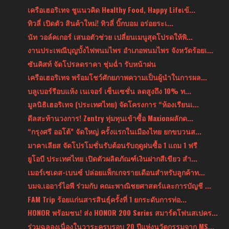
เครือเฮอริเทจ ชูแนวคิด Healthy Food, Happy Lifeเข้...
ทิวลี่ เปิดตัว สินค้าใหม่! ทิวลี่ บิ๊กบอม อร่อยระเ...
นัท วอล์คเกอร์ เสนอตัวช่วย เปลี่ยนเมนูสุดโปรดให้พิ...
งานประเพณีบุญบั้งไฟพนมไพร อำเภอพนมไพร จังหวัดร้อยเ...
ซันคิสท์ จัดโปรลดราคา ชุ่มฉ่ำ รับหน้าฝน
เครือเฮอริเทจ พร้อมโชว์ศักยภาพความเป็นผู้นำในการผล...
บลูเบอร์รีอบแห้ง เนเจอร์ เซ็นเซชั่น ลดสูงถึง 10% ท...
มูลนิธิเฮอริเทจ (ประเทศไทย) จัดโครงการ “ห้องเรียนเ...
ดีลสะท้านวงการ! Zentry ทุ่มทุนเข้าซื้อ Maxionผลักด...
“กรุงศรี ออโต้” จัดใหญ่ ครั้งแรกในเมืองไทย ยกขบวนส...
มาคาเลียส จัดโปรโมชั่นรับต้อนรับฤดูฝนซื้อ 1 แถม 1 ฟรี
ยูโอบี ประเทศไทย เปิดตัวผลิตภัณฑ์เงินฝากสีเขียว สำ...
เมอร์เซเดส-เบนซ์ ปล่อยแพ็กเกจรายเดือนสำหรับลูกค้าท...
บมจ.เออาร์ไอพี ร่วมกับ คณะพาณิชยศาสตร์และการบัญชี ...
FAM Trip ร้อยแก่นสารสินธุ์ครั้งที่ 1 ยกระดับการท่อ...
HONOR พร้อมชน! ส่ง HONOR 200 Series สมาร์ตโฟนสเปคร...
ร่วมฉลองเนื่องในวาระครบรอบ 20 ปีแห่งนวัตกรรมจาก MS...