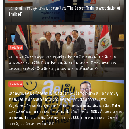
สมาคมฝึกการพูด แห่งประเทศไทย"The Speech Training Association of
Thailand"
ไลฟ์สไตล์
สถานเอกอัครราชทูตสาธารณรัฐเปรูประจำประเทศไทย จัดงาน
ฉลองครบรอบ 205 ปี วันประกาศอิสรภาพแห่งชาติ พร้อมชมการ
แสดงการเต้นรำพื้นเมืองเปรูและร่วมงานเลี้ยงต้อนรับ
ไลฟ์สไตล์
เครือข่ายลดบริโภคเค็ม ชี้ผู้ป่วยโรคไตเรื้อรังไทยทะลุ 1 ล้านคน ชู
สสส. เดินหน้าขับเคลื่อนสังคมลดเค็มผ่าน ผ่านการส่งเสริม
สัญลักษณ์ "ทางเลือกสุขภาพ" ขยายชุมชนลดเค็ม พัฒนา Salt Meter
และผลักดันมาตรการลดโซเดียม ป้องกันโรคไต-NCDs ตั้งแต่ต้นทาง
คาดลดผู้ป่วยความดันโลหิตสูงกว่า 85,000 ราย ลดภาระค่ารักษา
กว่า 3,100 ล้านบาท ใน 10 ปี