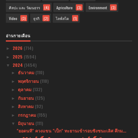
ศิลปะ และ วัฒนธรร
(4)
Agriculture
(3)
Environment
(3)
Video
(3)
ธุรกิ
(2)
ไลฟ์สไต
(1)
อ่านรายเดือน
2026
(714)
►
2025
(1594)
►
2024
(1454)
▼
ธันวาคม
(110)
►
พฤศจิกายน
(110)
►
ตุลาคม
(132)
►
กันยายน
(125)
►
สิงหาคม
(92)
►
กรกฎาคม
(155)
►
มิถุนายน
(111)
▼
"ยอดนที" ควงแขน "เป็ก" ทะยานเข้ารอบชิงชนะเลิศ ศึกม...