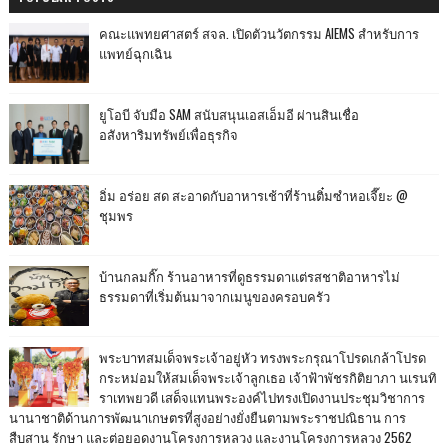
คณะแพทยศาสตร์ สจล. เปิดตัวนวัตกรรม AIEMS สำหรับการ
แพทย์ฉุกเฉิน
ยูโอบี จับมือ SAM สนับสนุนเอสเอ็มอี ผ่านสินเชื่อ
อสังหาริมทรัพย์เพื่อธุรกิจ
อิ่ม อร่อย สด สะอาดกับอาหารเช้าที่ร้านติ๋มซำหอเจี๊ยะ @
ชุมพร
บ้านกลมกิ๊ก ร้านอาหารที่ดูธรรมดาแต่รสชาติอาหารไม่
ธรรมดาที่เริ่มต้นมาจากเมนูของครอบครัว
พระบาทสมเด็จพระเจ้าอยู่หัว ทรงพระกรุณาโปรดเกล้าโปรด
กระหม่อมให้สมเด็จพระเจ้าลูกเธอ เจ้าฟ้าพัชรกิติยาภา นเรนทิ
ราเทพยวดี เสด็จแทนพระองค์ไปทรงเปิดงานประชุมวิชาการ
นานาชาติด้านการพัฒนาเกษตรที่สูงอย่างยั่งยืนตามพระราชปณิธาน การ
สืบสาน รักษา และต่อยอดงานโครงการหลวง และงานโครงการหลวง 2562