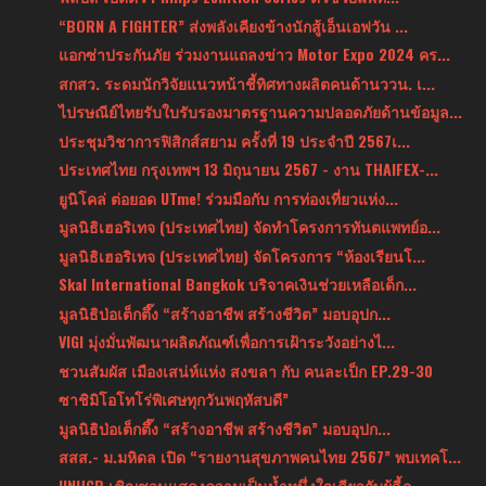
“BORN A FIGHTER” ส่งพลังเคียงข้างนักสู้เอ็นเอฟวัน ...
แอกซ่าประกันภัย ร่วมงานแถลงข่าว Motor Expo 2024 คร...
สกสว. ระดมนักวิจัยแนวหน้าชี้ทิศทางผลิตคนด้านววน. เ...
ไปรษณีย์ไทยรับใบรับรองมาตรฐานความปลอดภัยด้านข้อมูล...
ประชุมวิชาการฟิสิกส์สยาม ครั้งที่ 19 ประจำปี 2567เ...
ประเทศไทย กรุงเทพฯ 13 มิถุนายน 2567 - งาน THAIFEX-...
ยูนิโคล่ ต่อยอด UTme! ร่วมมือกับ การท่องเที่ยวแห่ง...
มูลนิธิเฮอริเทจ (ประเทศไทย) จัดทำโครงการทันตแพทย์อ...
มูลนิธิเฮอริเทจ (ประเทศไทย) จัดโครงการ “ห้องเรียนโ...
Skal International Bangkok บริจาคเงินช่วยเหลือเด็ก...
มูลนิธิป่อเต็กตึ๊ง “สร้างอาชีพ สร้างชีวิต” มอบอุปก...
VIGI มุ่งมั่นพัฒนาผลิตภัณฑ์เพื่อการเฝ้าระวังอย่างไ...
ชวนสัมผัส เมืองเสน่ห์แห่ง สงขลา กับ คนละเป็ก EP.29-30
ซาชิมิโอโทโร่พิเศษทุกวันพฤหัสบดี”
มูลนิธิป่อเต็กตึ๊ง “สร้างอาชีพ สร้างชีวิต” มอบอุปก...
สสส.- ม.มหิดล เปิด “รายงานสุขภาพคนไทย 2567” พบเทคโ...
UNHCR เชิญชวนแสดงความเป็นน้ำหนึ่งใจเดียวกับผู้ลี้ภ...