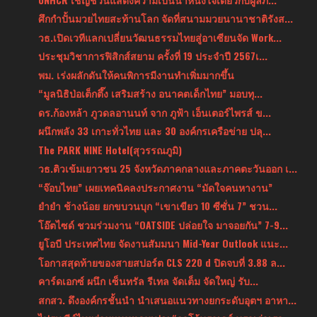
ศึกกำปั้นมวยไทยสะท้านโลก จัดที่สนามมวยนานาชาติรังส...
วธ.เปิดเวทีแลกเปลี่ยนวัฒนธรรมไทยสู่อาเซียนจัด Work...
ประชุมวิชาการฟิสิกส์สยาม ครั้งที่ 19 ประจำปี 2567เ...
พม. เร่งผลักดันให้คนพิการมีงานทำเพิ่มมากขึ้น
“มูลนิธิป่อเต็กตึ๊ง เสริมสร้าง อนาคตเด็กไทย” มอบทุ...
ดร.ก้องหล้า ภูวดลอานนท์ จาก ภูฟ้า เอ็นเตอร์ไพรส์ ข...
ผนึกพลัง 33 เกาะทั่วไทย และ 30 องค์กรเครือข่าย ปลุ...
The PARK NINE Hotel(สุวรรณภูมิ)
วธ.ติวเข้มเยาวชน 25 จังหวัดภาคกลางและภาคตะวันออก เ...
“จ๊อบไทย” เผยเทคนิคลงประกาศงาน “มัดใจคนหางาน”
ยำยำ ช้างน้อย ยกขบวนบุก “เขาเขียว 10 ซีซั่น 7” ชวน...
โอ๊ตไซด์ ชวมร่วมงาน “OATSIDE ปล่อยใจ มาจอยกัน” 7-9...
ยูโอบี ประเทศไทย จัดงานสัมมนา Mid-Year Outlook แนะ...
โอกาสสุดท้ายของสายสปอร์ต CLS 220 d ปิดจบที่ 3.88 ล...
คาร์ดเอกซ์ ผนึก เซ็นทรัล รีเทล จัดเต็ม จัดใหญ่ รับ...
สกสว. ดึงองค์กรชั้นนำ นำเสนอแนวทางยกระดับอุตฯ อาหา...