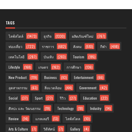
TAGS
ไลฟ์สไตล์
(1473)
ธุรกิจ
(1330)
ผลิตภัณฑ์ใหม่
(767)
ท่องเที่ยว
(722)
ราชการ
(682)
สังคม
(510)
กีฬา
(498)
เทคโนโลยี
(287)
บันเทิง
(283)
Tourism
(195)
Lifestyle
(168)
เกษตร
(162)
การศึกษา
(136)
New Product
(119)
Business
(93)
Entertainment
(66)
อุตสาหกรรม
(63)
สิ่งแวดล้อม
(44)
Government
(42)
Social
(37)
Sport
(27)
รีวิว
(27)
Education
(22)
ศิลปะ และ วัฒนธรรม
(19)
Technology
(18)
Industry
(14)
Review
(14)
แกลเลอรี
(13)
ไลฟ์สไตล
(10)
Arts & Culture
(7)
วิดีทัศน์
(7)
Gallery
(4)