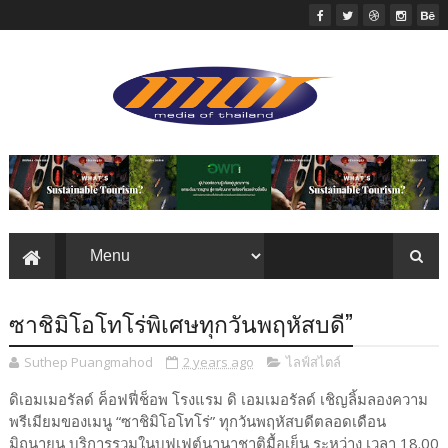
ซาชิมิโอโทโร่พิเศษทุกวันพฤหัสบดี”
Suthep Puangmahod
2 years ago
ไลฟ์สไตล์
ดิเอมเมอรัลด์ ค็อฟฟี่ช็อพ โรงแรม ดิ เอมเมอรัลด์ เชิญลิ้มลองความ
พรีเมียมของเมนู “ซาชิมิโอโทโร่” ทุกวันพฤหัสบดีตลอดเดือน
มิถุนายน บริการรวมในบุฟเฟต์นานาชาติมื้อเย็น ระหว่าง เวลา 18.00