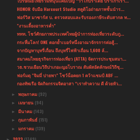
ไปรษณีย์ไทยร่วมหนุนแคมเปญ “วาโก้บราเดย์ บราเก่าเรา...
HONOR จับมือ Harcourt Studio สตูดิโอถ่ายภาพชั้นนำร...
ฟอร์วิส มาซาร์ส บ. ตรวจสอบและรับรองภาษีระดับสากล ท...
"งานเลี้ยงอาหารค่ำ"
ททท. โชว์ศักยภาพประเทศไทยผู้นำการท่องเที่ยวระดับภู...
กระหึ่มโลก! ONE ตอกย้ำเบอร์หนึ่งอาณาจักรการต่อสู้...
จากปัญหาบุหรี่เถื่อน ถึงบุหรี่ไฟฟ้าเถื่อน 1,600 ล้...
สมาคมไทยธุรกิจการท่องเที่ยว (ATTA) จัดการประชุมสมา...
วธ.ชวนเยือนวิถีปาเกอะญอโบราณ สัมผัสอัตลักษณ์วิถีชุ...
ฟอร์มดุ "จิมมี่ ปายพา" โชว์น็อคยก 1 คว้าแชมป์ ABF ...
กองทัพเรือ จัดกิจกรรมจิตอาสา “เราทำความ ดี ด้วยหัว...
พฤษภาคม
(92)
►
เมษายน
(94)
►
มีนาคม
(143)
►
กุมภาพันธ์
(151)
►
มกราคม
(139)
►
2023
(1749)
►