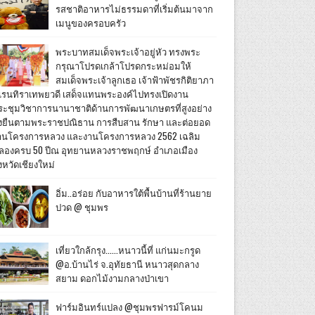
รสชาติอาหารไม่ธรรมดาที่เริ่มต้นมาจาก
เมนูของครอบครัว
พระบาทสมเด็จพระเจ้าอยู่หัว ทรงพระ
กรุณาโปรดเกล้าโปรดกระหม่อมให้
สมเด็จพระเจ้าลูกเธอ เจ้าฟ้าพัชรกิติยาภา
เรนทิราเทพยวดี เสด็จแทนพระองค์ไปทรงเปิดงาน
ระชุมวิชาการนานาชาติด้านการพัฒนาเกษตรที่สูงอย่าง
ั่งยืนตามพระราชปณิธาน การสืบสาน รักษา และต่อยอด
านโครงการหลวง และงานโครงการหลวง 2562 เฉลิม
ลองครบ 50 ปีณ อุทยานหลวงราชพฤกษ์ อำเภอเมือง
งหวัดเชียงใหม่
อิ่ม..อร่อย กับอาหารใต้พื้นบ้านที่ร้านยาย
ปวด @ ชุมพร
เที่ยวใกล้กรุง......หนาวนี้ที่ แก่นมะกรูด
@อ.บ้านไร่ จ.อุทัยธานี หนาวสุดกลาง
สยาม ดอกไม้งามกลางป่าเขา
ฟาร์มอินทร์แปลง @ชุมพรฟารม์โคนม