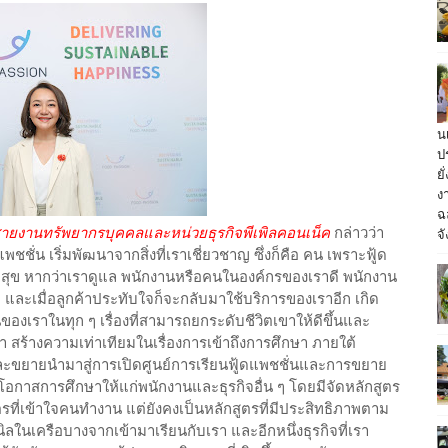
น
ป
ย
ง
ฉ
ารสายงานทรัพยากรบุคคลและหน่วยธุรกิจพีเพิลคอนเน็ค
กล่าวว่า
จั
ชชั่น เริ่มพัฒนาจากสิ่งที่เราเชี่ยวชาญ ซึ่งก็คือ คน เพราะฟู้ด
มสุข หากว่าเราดูแล พนักงานหรือคนในองค์กรของเราดี พนักงาน
 และเมื่อลูกค้าประทับใจก็จะกลับมาใช้บริการของเราอีก เกิด
นของเราในทุก ๆ เรื่องที่สามารถยกระดับชีวิตเขาให้ดีขึ้นและ
เรา สร้างความเท่าเทียมในเรื่องการเข้าถึงการศึกษา ภายใต้
และขยายนำมาสู่การเปิดศูนย์การเรียนฟู้ดแพชชั่นและการขยาย
ยโอกาสการศึกษาให้แก่พนักงานและธุรกิจอื่น ๆ โดยมีจัดหลักสูตร
ี่เข้าใจคนทำงาน แต่ยังคงเป็นหลักสูตรที่มีประสิทธิภาพตาม
ในเครือบางจากเข้ามาเรียนกับเรา และอีกหนึ่งธุรกิจที่เรา