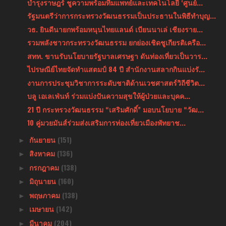
บำรุงราษฎร์ ชูความพร้อมทีมแพทย์และเทคโนโลยี ‘ศูนย์...
รัฐมนตรีว่าการกระทรวงวัฒนธรรมเป็นประธานในพิธีทำบุญ...
วธ. ยินดีนายกพร้อมหนุนไทยแลนด์ เบียนนาเล่ เชียงราย...
รวมพลังชาวกระทรวงวัฒนธรรม ยกย่องเชิดชูเกียรติเครือ...
สทท. ขานรับนโยบายรัฐบาลเศรษฐา ดันท่องเที่ยวเป็นวาร...
ไปรษณีย์ไทยจัดทำแสตมป์ 84 ปี สำนักงานสลากกินแบ่งรั...
งานการประชุมวิชาการระดับชาติด้านเวชศาสตร์วิถีชีวิต...
บลู เอเลเฟ่นท์ ร่วมแบ่งปันความสุขให้ผู้ป่วยและบุคค...
21 ปี กระทรวงวัฒนธรรม “เสริมศักดิ์” มอบนโยบาย “วัฒ...
10 คู่มวยมันส์ร่วมส่งเสริมการท่องเที่ยวเมืองพัทยาช...
กันยายน
(151)
►
สิงหาคม
(136)
►
กรกฎาคม
(138)
►
มิถุนายน
(160)
►
พฤษภาคม
(138)
►
เมษายน
(142)
►
มีนาคม
(204)
►