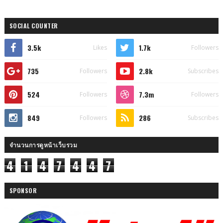
SOCIAL COUNTER
3.5k
1.7k
Likes
Followers
735
2.8k
Followers
Subscribes
524
7.3m
Followers
Followers
849
286
Followers
Subscribes
จำนวนการดูหน้าเว็บรวม
4
1
4
7
4
4
7
SPONSOR