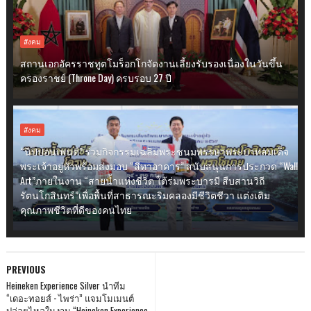
สังคม
สถานเอกอัครราชทูตโมร็อกโกจัดงานเลี้ยงรับรองเนื่องในวันขึ้น
ครองราชย์ (Throne Day) ครบรอบ 27 ปี
สังคม
“นิปปอนเพนต์” ร่วมกิจกรรมเฉลิมพระชนมพรรษาพระบาทสมเด็จ
พระเจ้าอยู่หัวพร้อมส่งมอบ “สีทาอาคาร” สนับสนุนการประกวด “Wall
Art”ภายในงาน “สายน้ำแห่งชีวิต ใต้ร่มพระบารมี สืบสานวิถี
รัตนโกสินทร์”เพื่อพื้นที่สาธารณะริมคลองมีชีวิตชีวา แต่งเติม
คุณภาพชีวิตที่ดีของคนไทย
PREVIOUS
Heineken Experience Silver นำทีม
“เดอะทอยส์ - ไพร่า” แจมโมเมนต์
ปล่อยไหลในงาน “Heineken Experience