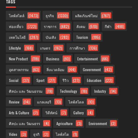
TAGS
ไลฟ์สไตล์
(1473)
ธุรกิจ
(1330)
ผลิตภัณฑ์ใหม่
(767)
ท่องเที่ยว
(722)
ราชการ
(682)
สังคม
(510)
กีฬา
(498)
เทคโนโลยี
(287)
บันเทิง
(283)
Tourism
(195)
Lifestyle
(168)
เกษตร
(162)
การศึกษา
(136)
New Product
(119)
Business
(93)
Entertainment
(66)
อุตสาหกรรม
(63)
สิ่งแวดล้อม
(44)
Government
(42)
Social
(37)
Sport
(27)
รีวิว
(27)
Education
(22)
ศิลปะ และ วัฒนธรรม
(19)
Technology
(18)
Industry
(14)
Review
(14)
แกลเลอรี
(13)
ไลฟ์สไตล
(10)
Arts & Culture
(7)
วิดีทัศน์
(7)
Gallery
(4)
ศิลปะ และ วัฒนธรร
(4)
Agriculture
(3)
Environment
(3)
Video
(3)
ธุรกิ
(2)
ไลฟ์สไต
(1)