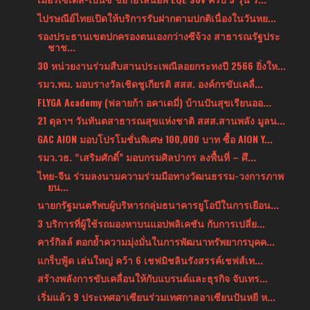
ไปรษณีย์ไทยเปิดให้บริการรับฝากตามปกติเนื่องในวันหย...
รองประธานเขตปกครองตนเองกว่างซีจ้วง สาธารณรัฐประ
ชาช...
30 หน่วยงานร่วมสืบสานประเพณีลอยกระทงปี 2566 ยิ่งให...
รมว.พม. มอบรางวัลเชิดชูเกียรติ สสส. องค์กรขับเคลื่...
FLYGA Academy (ฟลายก้า อคาเดมี่) บ้านปันสุขเรียนออ...
21 ตุลาฯ วันทันตสาธารณสุขแห่งชาติ สสส.สานพลัง มูลน...
GAC AION มอบโปรโมชั่นพิเศษ 100,000 บาท ซื้อ AION Y...
รมว.วธ. “เสริมศักดิ์” มอบกรมศิลปากร ลงพื้นที่ – ศึ...
ไทย-จีน ร่วมลงนามความร่วมมือทางวัฒนธรรม-วงการภาพ
ยน...
นายกรัฐมนตรีพบผู้บริหารกลุ่มธนาคารยูโอบีในการเยือน...
3 บริการที่ผู้ใช้รถมองหาบนแอปพลิเคชัน กับการเปลี่ย...
คาร์กิลล์ ตอกย้ำความมุ่งมั่นในการพัฒนาทรัพยากรบุคค...
แกร็บฟู้ด เล่นใหญ่ คว้า 6 เชฟมิชลินรังสรรค์เชฟส์เท...
สร้างพลังการขับเคลื่อนให้กับแบรนด์และธุรกิจ จับเทร...
เริ่มแล้ว 9 ประเทศอาเซียนร่วมเทศกาลอาเซียนปันหยี ห...