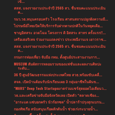
เข้...
สสส. แจงรายงานประจำปี 2565 สว. ชื่นชมคะแนนประเมิน
ค...
รมว.วธ.หนุนครอบครัว โรงเรียน ศาสนสถานปลูกฝังความมี...
ไปรษณีย์ไทยเปิดให้บริการรับฝากตามปกติในวันหยุดเดือ...
ชาญอิสสระ อวดโฉม โครงการ ดิ อิสสระ สาทร ครั้งแรก!!...
เครือเฮอริเทจ ร่วมงานแถลงข่าว ประเพณีงานเจ เยาวราช...
สสส. แจงรายงานประจำปี 2565 สว. ชื่นชมคะแนนประเมิน
ค...
กรมการท่องเที่ยว จับมือ กทม. ตั้งศูนย์ประสานงานการ...
MUSEUM สัมผัสการหลอมรวมของแฟชั่นและผลงานศิลปะ
ระดับ...
36 ปี ศูนย์วัฒนธรรมแห่งประเทศไทย สวธ.พร้อมขับเคลื่...
สจล. เปิดบ้านต้อนรับนักเรียนเผย 3 กลุ่มอาชีพในฝันข...
"MARS" Deep Tech Startupผงาดร่วมแชร์สุดยอดไอเดียนว...
วธ.และเครือข่ายจับมือจังหวัดเลย เปิดตัว “ตลาดเชียง...
"อาระแต แซ่บยกครัว นัวร์ยกซด" น้ำปลาร้าปรุงสุกแบรน...
กองทัพเรือ สนับสนุนเรือผลักดันน้ำ ช่วยเร่งระบายน้ำ...