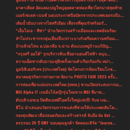
มาคาเลียส อัดแคมเปญใหญ่ลุยตลาดท่องเที่ยวไตรมาสสุดท้าย
เมอร์เซเดส-เบนซ์ มอบประกาศนียบัตรจากประเทศเยอรมนีแ...
เติมน้ำมันบางจากไฮพรีเมียม เพื่อรถที่คุณรักพร้อมรั...
“เอ็นไอเอ - ทีซ่า” นำนวัตกรรมสร้างเมืองและเทคอัจฉริยะ
ทำไมประชากรกลุ่มเสี่ยงจึงเปราะบาง?เตรียมความพร้อมเ...
บ้านห้วยโทน อ.บ่อเกลือ จ.น่าน ต้นแบบหมู่บ้านแก้ปัญ...
“กรุงศรี ออโต้” รุกบริการสินเชื่อยานยนต์ไฟฟ้า หนุน...
ความเผ็ดชากลับมาปะทุอีกครั้งตามคำเรียกร้องกับ หม่า...
มูลนิธิเฮอริเทจ (ประเทศไทย) จัดโครงการห้องเรียนโภช...
สมาคมธุรกิจการถ่ายภาพ จัดงาน PHOTO FAIR 2023 ครั้ง...
การท่องเที่ยวแห่งประเทศไทย (ททท.) ชวนเปิดประสบการณ...
MSI Alpha 17 เกมมิ่งโน้ตบุ๊กรุ่นใหม่จาก MSI ที่มาพ...
ดับบลิวเอชเอ ปิดดีลเอฟดีไอครั้งใหญ่แห่งปี! กับฉางอ...
ฮีโน่ นำเสนอนวัตกรรมการขนส่งที่ช่วยให้ประเทศเติบโต...
กองทุนพัฒนาสื่อปลอดภัยและสร้างสรรค์ จับมือ Go Get ...
ครบรอบ 35 ปี DMT ขอบคุณลูกค้า จัดคอนเสิร์ต “Journe...