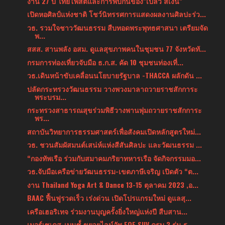
งาน 27 ปี ไทยโพสต์และการพบกันของ"เปลว สีเงิน"
เปิดหอศิลป์แห่งชาติ โชว์นิทรรศการแสดงผลงานศิลปะร่ว...
วธ. รวมใจชาววัฒนธรรม สืบทอดพระพุทธศาสนา เตรียมจัด
พ...
สสส. สานพลัง อสม. ดูแลสุขภาพคนในชุมชน 77 จังหวัดทั...
กรมการท่องเที่ยวจับมือ ธ.ก.ส. คัด 10 ชุมชนท่องเที่...
วธ.เดินหน้าขับเคลื่อนนโยบายรัฐบาล -THACCA ผลักดัน ...
ปลัดกระทรวงวัฒนธรรม วางพวงมาลาถวายราชสักการะ
พระบรม...
กระทรวงสาธารณสุขร่วมพิธีวางพานพุ่มถวายราชสักการะ
พร...
สถาบันวิทยาการธรรมศาสตร์เพื่อสังคมเปิดหลักสูตรใหม่...
วธ. ชวนสัมผัสมนต์เสน่ห์แห่งสีสันศิลปะ และวัฒนธรรม ...
“กองทัพเรือ ร่วมกับสมาคมภริยาทหารเรือ จัดกิจกรรมมอ...
วธ.จับมือเครือข่ายวัฒนธรรม-เขตภาษีเจริญ เปิดตัว “ต...
งาน Thailand Yoga Art & Dance 13-15 ตุลาคม 2023 ,อ...
BAAC ฟื้นฟูรวดเร็ว เร่งด่วน เปิดโปรแกรมใหม่ ดูแลสุ...
เครือเฮอริเทจ ร่วมงานบุญครั้งยิ่งใหญ่แห่งปี สืบสาน...
เมอร์เซเดส-เบนซ์์ ขยายไลน์อัพ EQE SUV ครบ 3 รุ่น ร...