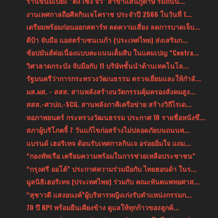
ร้านขนมเปี๊ยะ "ตั้ง เซ่ง จั้ว" สาขาแสนภูดาษ ริมถนน...
งานเทศกาลถือศีลกินเจโคราช ประจำปี 2566 ในวันที่ 1...
เตรียมพร้อมก่อนออกสตาร์ท ลดความเสี่ยง ลดการบาดเจ็บ...
ดีป้า จับมือ แอสตร้าเซนเนก้า (ประเทศไทย) ส่งเสริมก...
ช้อปมันส์ต่อเนื่องแบบคะแนนเต็มสิบ ในแคมเปญ “Centra...
วิศวลาดกระบัง จับมือกับ 11 บริษัทชั้นนำด้านเทคโนโล...
รัฐมนตรีว่าการกระทรวงวัฒนธรรม ตรวจเยี่ยมและให้กำลั...
มส.ผส. - สสส. สานพลังสร้างนวัตกรรมคุ้มครองสังคมสูง...
สสส.-ศวปถ.-SCG. สานพลังภาคีเครือข่าย สร้างวิถีไรเด...
หอภาพยนตร์ กระทรวงวัฒนธรรม ประกาศ 10 รายชื่อหนังขึ...
สภาผู้บริโภคจี้ 7 วันแก้ไขก่อสร้างไม่ปลอดภัยบนถนนพ...
แบรนด์ เฮอริเทจ ต้อนรับเทศกาลกินเจ อร่อยอิ่มใจ แถม...
“กองทัพเรือ เตรียมความพร้อมในการช่วยเหลือประชาชน”
“กรุงศรี ออโต้” ประกาศความร่วมมือกับ ไทยฮอนด้า ในร...
มูลนิธิเฮอริเทจ (ประเทศไทย) ร่วมกับ คณะทันตแพทยศาส...
“สุชาวดี แสงอนงค์”ผู้บริหารหญิงเก่งรับตำแหน่งกรรมก...
70 ปี KPI พร้อมยืนเคียงข้าง ดูแลให้ทุกก้าวของลูกค้...