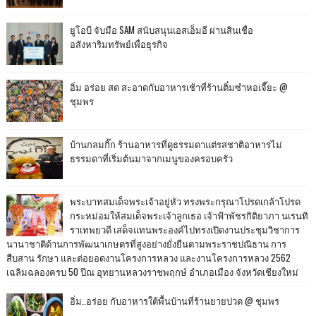
ยูโอบี จับมือ SAM สนับสนุนเอสเอ็มอี ผ่านสินเชื่อ
อสังหาริมทรัพย์เพื่อธุรกิจ
อิ่ม อร่อย สด สะอาดกับอาหารเช้าที่ร้านติ๋มซำหอเจี๊ยะ @
ชุมพร
บ้านกลมกิ๊ก ร้านอาหารที่ดูธรรมดาแต่รสชาติอาหารไม่
ธรรมดาที่เริ่มต้นมาจากเมนูของครอบครัว
พระบาทสมเด็จพระเจ้าอยู่หัว ทรงพระกรุณาโปรดเกล้าโปรด
กระหม่อมให้สมเด็จพระเจ้าลูกเธอ เจ้าฟ้าพัชรกิติยาภา นเรนทิ
ราเทพยวดี เสด็จแทนพระองค์ไปทรงเปิดงานประชุมวิชาการ
นานาชาติด้านการพัฒนาเกษตรที่สูงอย่างยั่งยืนตามพระราชปณิธาน การ
สืบสาน รักษา และต่อยอดงานโครงการหลวง และงานโครงการหลวง 2562
เฉลิมฉลองครบ 50 ปีณ อุทยานหลวงราชพฤกษ์ อำเภอเมือง จังหวัดเชียงใหม่
อิ่ม..อร่อย กับอาหารใต้พื้นบ้านที่ร้านยายปวด @ ชุมพร