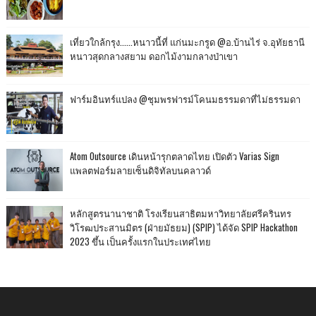
เที่ยวใกล้กรุง......หนาวนี้ที่ แก่นมะกรูด @อ.บ้านไร่ จ.อุทัยธานี
หนาวสุดกลางสยาม ดอกไม้งามกลางป่าเขา
ฟาร์มอินทร์แปลง @ชุมพรฟารม์โคนมธรรมดาที่ไม่ธรรมดา
Atom Outsource เดินหน้ารุกตลาดไทย เปิดตัว Varias Sign
แพลตฟอร์มลายเซ็นดิจิทัลบนคลาวด์
หลักสูตรนานาชาติ โรงเรียนสาธิตมหาวิทยาลัยศรีครินทร
วิโรฒประสานมิตร (ฝ่ายมัธยม) (SPIP) ได้จัด SPIP Hackathon
2023 ขึ้น เป็นครั้งแรกในประเทศไทย