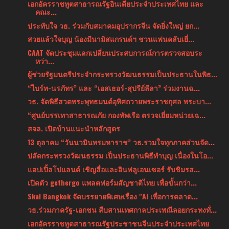
เอกอัครราชทูตสาธารณรัฐอินเดียประจำประเทศไทย และ
คณะ...
ประทับใจ วธ. ร่วมกับสมาคมอุปรากรจีน จัดยิ่งใหญ่ ยก...
สวยแล้วใจบุญ​ น้องมีนามิสแกรนด์​ฯ​ ชวนแฟน​คลับเยี่...
CAAT จัดประชุมแลกเปลี่ยนประสบการณ์การตรวจสอบระ
หว่า...
ผู้ช่วยรัฐมนตรีประจำกระทรวงวัฒนธรรมเป็นประธานในพิธ...
“ไบร์ท-นรภัทร” และ “เอสเธอร์-สุปรีย์ลีลา” ร่วมงานฉ...
วธ. จัดพิธีสวดพระพุทธมนต์อุทิศถวายพระราชกุศล พระบา...
“ศูนย์บรรเทาสาธารณภัย กองทัพเรือ ตรวจเยี่ยมหน่วยเฉ...
สจล. เปิดบ้านแนะนำหลักสูตร
13 ตุลาคม “วันนวมินทรมหาราช” วธ.รวมใจทุกภาคส่วนจัด...
ปลัดกระทรวงวัฒนธรรม เป็นประธานพิธีทำบุญ เนื่องในโอ...
แอปเปิ้ลโปแลนด์ เชิญสื่อและอินฟลูเอนเซอร์ รับชิมรส...
เปิดตัว gethergo แพลตฟอร์มสัญชาติไทย เพื่อขั้นกว่า...
Skal Bangkok จัดบรรยายพิเศษเรื่อง "AI เพื่อการตลาด...
วธ.ร่วมภาครัฐ-เอกชน สืบสานเทศกาลประเพณีลอยกระทงทั่...
เอกอัครราชทูตสาธารณรัฐประชาชนจีนประจำประเทศไทย