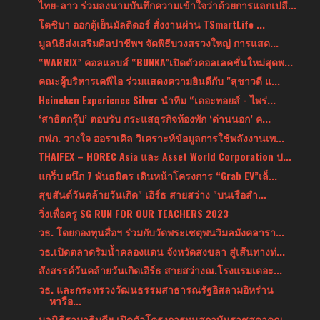
ไทย-ลาว ร่วมลงนามบันทึกความเข้าใจว่าด้วยการแลกเปลี...
โตชิบา ออกตู้เย็นมัลติดอร์ สั่งงานผ่าน TSmartLife ...
มูลนิธิส่งเสริมศิลปาชีพฯ จัดพิธีบวงสรวงใหญ่ การแสด...
“WARRIX” คอลแลบส์ “BUNKA”เปิดตัวคอลเลคชั่นใหม่สุดพ...
คณะผู้บริหารเคพีไอ ร่วมแสดงความยินดีกับ "สุชาวดี แ...
Heineken Experience Silver นำทีม “เดอะทอยส์ - ไพร่...
‘สาธิตกรุ๊ป’ ตอบรับ กระแสธุรกิจห้องพัก ‘ด่านนอก’ ค...
กฟภ. วางใจ ออราเคิล วิเคราะห์ข้อมูลการใช้พลังงานเพ...
THAIFEX – HOREC Asia และ Asset World Corporation ป...
แกร็บ ผนึก 7 พันธมิตร เดินหน้าโครงการ “Grab EV”เล็...
สุขสันต์วันคล้ายวันเกิด" เอิร์ธ สายสว่าง "บนเรือสำ...
วิ่งเพื่อครู​ SG​ RUN​ FOR​ OUR TEACHERS 2023​
วธ. โดยกองทุนสื่อฯ ร่วมกับวัดพระเชตุพนวิมลมังคลารา...
วธ.เปิดตลาดริมน้ำคลองแดน จังหวัดสงขลา สู่เส้นทางท่...
สังสรรค์วันคล้ายวันเกิดเอิร์ธ สายสว่างณ.โรงแรมเดอะ...
วธ. และกระทรวงวัฒนธรรมสาธารณรัฐอิสลามอิหร่าน
หารือ...
มูลนิธิรามาธิบดีฯ เปิดตัวโครงการทุนสถาบันราชสุดาคณ...