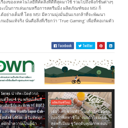
่องของเทคโนโลยีที่คัดสิ่งที่ดีที่สุดมาใช้ รวมไปถึงฟังก์ชั่นต่างๆ
จะเป็นการเล่นเกมหรือการสตรีมมิ่ง ผลิตภัณฑ์ของ MSI ก็
้อย่างเต็มที่ โดย MSI มีความมุ่งมั่นอันแรงกล้าที่จะพัฒนา
นแท้จริง นั่นคือสิ่งที่เรียกว่า 'True Gaming' เพื่อที่คอเกมตัว
Facebook
Twitter
หม่
 พร้อมลุยครึ่งปีหลัง ชู
 Series นำทัพ เปิดตัวรถ
ต์ใหม่ 4 รุ่น พร้อมเติมสี
ผลิตภัณฑ์ใหม่
บดิสนีย์และพิกซาร์ BUZZ
R และ New Honda Super Cub
เฮอริเทจ ชวนทำ "เนยถั่วอัลมอนด์ -
 Limited Edition เสริมทัพทุก
เนยถั่วพิสทาชิโอ" เนยถั่วโฮมเมด
 ตอกย้ำความเป็นผู้นำ
สุดพรีเมียม ชูวัตถุดิบคุณภาพ ตอบ