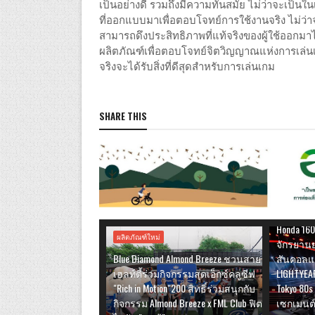
เป็นอย่างดี รวมถึงมีความทันสมัย ไม่ว่าจะเป็นในเรื
ที่ออกแบบมาเพื่อตอบโจทย์การใช้งานจริง ไม่ว่า
สามารถดึงประสิทธิภาพที่แท้จริงของผู้ใช้ออกมาได
ผลิตภัณฑ์เพื่อตอบโจทย์จิตวิญญาณแห่งการเล่นเกมอั
จริงจะได้รับสิ่งที่ดีสุดสำหรับการเล่นเกม
SHARE THIS
ผลิตภัณฑ์ใ
ไทยฮอนด้า
Honda 160
ผลิตภัณฑ์ใหม่
จักรยานยน
Blue Diamond Almond Breeze ชวนสาย
สันคอลแล
เฮลท์ตี้ร่วมกิจกรรมสุดเอ็กซ์คลูซีฟ
LIGHTYEA
"Rich in Motion"200 สิทธิ์ร่วมสนุกกับ
Tokyo 80s
กิจกรรม Almond Breeze x FML Club ฟิต
เซกเมนต์