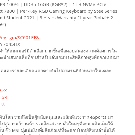
-P3 100% | DDR5 16GB (8GB*2) | 1TB NVMe PCIe
t 7800 | Per-Key RGB Gaming Keyboard by SteelSeries
nd Student 2021 | 3 Years Warranty (1 year Global+ 2
er)
//msi.gm/SC601EF8
zen 7045HX
ให้เกมเมอร์มีตัวเลือกมากขึ้นเพื่อตอบสนองความต้องการใน
และนำเสนอแล็ปท็อปสำหรับเล่นเกมประสิทธิภาพสูงที่ออกแบบมา
ปคและรายละเอียดแตกต่างกันไปตามรุ่นที่จำหน่ายในแต่ละ
GeX
li6R
1tt
ระดับโลก รวมถึงเป็นผู้สนับสนุนและผลักดันวงการ eSports มา
งไปสู่ความก้าวหน้า รวมถึงแสวงหาสิ่งใหม่ๆที่จะมาเติมเต็มให้
ึ่ง MSI มุ่งเน้นไปที่ผลิตภัณฑ์ที่จะตอบโจทย์สิ่งเหล่านั้นได้