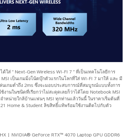
่ ได้ใส่ “ Next-Gen Wireless WI-FI 7 ” ที่เป็นเทคโนโลยีการ
MSI เป็นเกมมิ่งโน้ตบุ๊กตัวแรกในโลกที่ใส่ WI-FI 7 มาให้ และ มี
เล่นเกมต่ำถึง 2ms ซึ่งจะมอบประสบการณ์ที่สมบูรณ์แบบทั้งการ
ู้ใช้งานในชนิดที่เรียกว่าไม่สะดุดเลยก็ว่าได้โดย Notebook MSI
จำหน่ายใกล้บ้านแฟนๆ MSI ทุกท่านแล้ววันนี้ ในราคาเริ่มต้นที่
1 Home & Student ลิขสิทธิ์แท้พร้อมใช้งานติดไปกับตัว
HX | NVIDIA® GeForce RTX™ 4070 Laptop GPU GDDR6