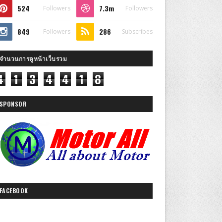
524
7.3m
Followers
Followers
849
286
Followers
Subscribes
จำนวนการดูหน้าเว็บรวม
4
1
3
4
4
1
8
SPONSOR
FACEBOOK