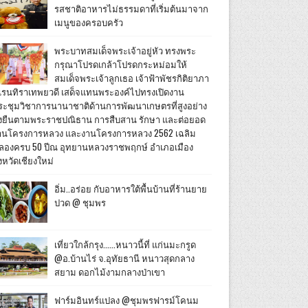
รสชาติอาหารไม่ธรรมดาที่เริ่มต้นมาจาก
เมนูของครอบครัว
พระบาทสมเด็จพระเจ้าอยู่หัว ทรงพระ
กรุณาโปรดเกล้าโปรดกระหม่อมให้
สมเด็จพระเจ้าลูกเธอ เจ้าฟ้าพัชรกิติยาภา
เรนทิราเทพยวดี เสด็จแทนพระองค์ไปทรงเปิดงาน
ระชุมวิชาการนานาชาติด้านการพัฒนาเกษตรที่สูงอย่าง
ั่งยืนตามพระราชปณิธาน การสืบสาน รักษา และต่อยอด
านโครงการหลวง และงานโครงการหลวง 2562 เฉลิม
ลองครบ 50 ปีณ อุทยานหลวงราชพฤกษ์ อำเภอเมือง
งหวัดเชียงใหม่
อิ่ม..อร่อย กับอาหารใต้พื้นบ้านที่ร้านยาย
ปวด @ ชุมพร
เที่ยวใกล้กรุง......หนาวนี้ที่ แก่นมะกรูด
@อ.บ้านไร่ จ.อุทัยธานี หนาวสุดกลาง
สยาม ดอกไม้งามกลางป่าเขา
ฟาร์มอินทร์แปลง @ชุมพรฟารม์โคนม