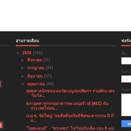
อ่านรายเดือน
ฟอร์ม
2026
(706)
ชื่อ
▼
สิงหาคม
(15)
►
กรกฎาคม
(98)
►
อีเม
มิถุนายน
(121)
►
พฤษภาคม
(90)
▼
ข้อค
พุทธศาสนิกชนแน่นวัดเบญจมบพิตรฯ ร่วมตักบาตร
‘วันวิส...
สภาอุตสาหกรรมอาหารทะเลนอร์เวย์ (NSC) ดัน
ประเทศไทยข...
ป.ป.ช. จัดใหญ่ "ผลลัพธ์ทุจริตลิขิตชะตากรรม ปี 2"
ภ...
)
"ไทยแลนด์" - "พรเพชร" โชว์ฟอร์มเด็ด รอบ 8 คน