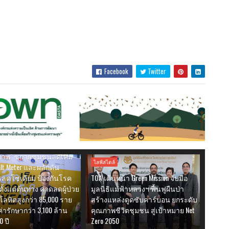
Facebook
Twitter
ลดบริโภคเค็ม ชี้ผู้ป่วยโรค
งไทยทะลุ 1 ล้านคน ชู สสส.
ขับเคลื่อนสังคมลดเค็มผ่าน
่งเสริมสัญลักษณ์ "ทาง
ขภาพ" ขยายชุมชนลดเค็ม
ไลฟ์สไตล์
lt Meter และผลักดัน
ลดโซเดียม ป้องกันโรค
TOA เดินหน้า Green Mission จับมือ
ตั้งแต่ต้นทาง คาดลดผู้ป่วย
มูลนิธิแม่ฟ้าหลวงฯ ฟื้นฟูผืนป่า
ลหิตสูงกว่า 85,000 ราย
สร้างแหล่งดูดซับคาร์บอน ยกระดับ
ารักษากว่า 3,100 ล้าน
คุณภาพชีวิตชุมชน สู่เป้าหมาย Net
0 ปี
Zero 2050