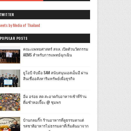
TWITTER
eets by Media of Thailand
POPULAR POSTS
คณะแพทยศาสตร์ สจล. เปิดตัวนวัตกรรม
AIEMS สำหรับการแพทย์ฉุกเฉิน
ยูโอบี จับมือ SAM สนับสนุนเอสเอ็มอี ผ่าน
สินเชื่ออสังหาริมทรัพย์เพื่อธุรกิจ
อิ่ม อร่อย สด สะอาดกับอาหารเช้าที่ร้าน
ติ๋มซำหอเจี๊ยะ @ ชุมพร
บ้านกลมกิ๊ก ร้านอาหารที่ดูธรรมดาแต่
รสชาติอาหารไม่ธรรมดาที่เริ่มต้นมาจาก