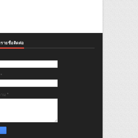
รายชื่อติดต่อ
ล
*
วาม
*