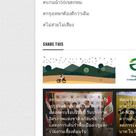
#แกนนำ50เขตกทม.
#กรุงเทพฯต้องดีกว่าเดิม
#ไม่ส่วยไม่เสี่ยง
SHARE THIS
ไลฟ์สไตล์
เครือข่าย
ไตเรื้อรั
เดินหน้า
ผ่านการส
ไลฟ์สไตล์
เลือกสุ
สถานเอกอัครราชทูตสาธารณรัฐ
พัฒนา Sa
เปรูประจำประเทศไทย จัดงาน
มาตรการ
ฉลองครบรอบ 205 ปี วันประกาศ
ไต-NCDs 
อิสรภาพแห่งชาติ พร้อมชมการ
ความดันโ
แสดงการเต้นรำพื้นเมืองเปรูและ
ลดภาระค่
ร่วมงานเลี้ยงต้อนรับ
บาท ใน 1