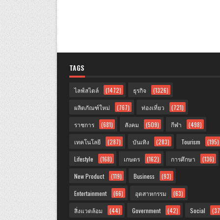
TAGS
ไลฟ์สไตล์
(1472)
ธุรกิจ
(1326)
ผลิตภัณฑ์ใหม่
(767)
ท่องเที่ยว
(721)
ราชการ
(681)
สังคม
(509)
กีฬา
(498)
เทคโนโลยี
(287)
บันเทิง
(283)
Tourism
(195)
Lifestyle
(168)
เกษตร
(162)
การศึกษา
(136)
New Product
(119)
Business
(93)
Entertainment
(66)
อุตสาหกรรม
(63)
สิ่งแวดล้อม
(44)
Government
(42)
Social
(37