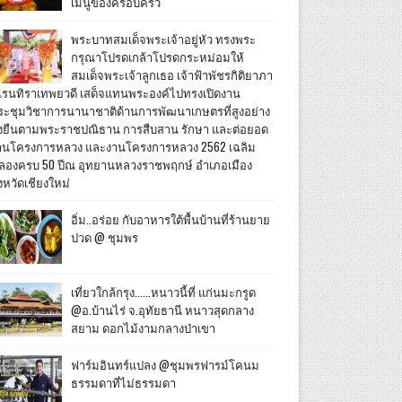
เมนูของครอบครัว
พระบาทสมเด็จพระเจ้าอยู่หัว ทรงพระ
กรุณาโปรดเกล้าโปรดกระหม่อมให้
สมเด็จพระเจ้าลูกเธอ เจ้าฟ้าพัชรกิติยาภา
เรนทิราเทพยวดี เสด็จแทนพระองค์ไปทรงเปิดงาน
ระชุมวิชาการนานาชาติด้านการพัฒนาเกษตรที่สูงอย่าง
ั่งยืนตามพระราชปณิธาน การสืบสาน รักษา และต่อยอด
านโครงการหลวง และงานโครงการหลวง 2562 เฉลิม
ลองครบ 50 ปีณ อุทยานหลวงราชพฤกษ์ อำเภอเมือง
งหวัดเชียงใหม่
อิ่ม..อร่อย กับอาหารใต้พื้นบ้านที่ร้านยาย
ปวด @ ชุมพร
เที่ยวใกล้กรุง......หนาวนี้ที่ แก่นมะกรูด
@อ.บ้านไร่ จ.อุทัยธานี หนาวสุดกลาง
สยาม ดอกไม้งามกลางป่าเขา
ฟาร์มอินทร์แปลง @ชุมพรฟารม์โคนม
ธรรมดาที่ไม่ธรรมดา