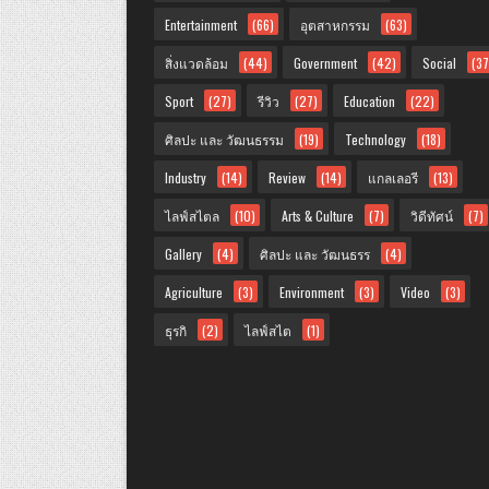
Entertainment
(66)
อุตสาหกรรม
(63)
สิ่งแวดล้อม
(44)
Government
(42)
Social
(37
Sport
(27)
รีวิว
(27)
Education
(22)
ศิลปะ และ วัฒนธรรม
(19)
Technology
(18)
Industry
(14)
Review
(14)
แกลเลอรี
(13)
ไลฟ์สไตล
(10)
Arts & Culture
(7)
วิดีทัศน์
(7)
Gallery
(4)
ศิลปะ และ วัฒนธรร
(4)
Agriculture
(3)
Environment
(3)
Video
(3)
ธุรกิ
(2)
ไลฟ์สไต
(1)