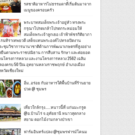
รสชาติอาหารไม่ธรรมดาที่เริ่มต้นมาจาก
เมนูของครอบครัว
พระบาทสมเด็จพระเจ้าอยู่หัว ทรงพระ
กรุณาโปรดเกล้าโปรดกระหม่อมให้
สมเด็จพระเจ้าลูกเธอ เจ้าฟ้าพัชรกิติยาภา
เรนทิราเทพยวดี เสด็จแทนพระองค์ไปทรงเปิดงาน
ระชุมวิชาการนานาชาติด้านการพัฒนาเกษตรที่สูงอย่าง
ั่งยืนตามพระราชปณิธาน การสืบสาน รักษา และต่อยอด
านโครงการหลวง และงานโครงการหลวง 2562 เฉลิม
ลองครบ 50 ปีณ อุทยานหลวงราชพฤกษ์ อำเภอเมือง
งหวัดเชียงใหม่
อิ่ม..อร่อย กับอาหารใต้พื้นบ้านที่ร้านยาย
ปวด @ ชุมพร
เที่ยวใกล้กรุง......หนาวนี้ที่ แก่นมะกรูด
@อ.บ้านไร่ จ.อุทัยธานี หนาวสุดกลาง
สยาม ดอกไม้งามกลางป่าเขา
ฟาร์มอินทร์แปลง @ชุมพรฟารม์โคนม