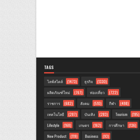
TAGS
ไลฟ์สไตล์
(1473)
ธุรกิจ
(1330)
ผลิตภัณฑ์ใหม่
(767)
ท่องเที่ยว
(722)
ราชการ
(682)
สังคม
(510)
กีฬา
(498)
เทคโนโลยี
(287)
บันเทิง
(283)
Tourism
(195)
Lifestyle
(168)
เกษตร
(162)
การศึกษา
(136)
New Product
(119)
Business
(93)