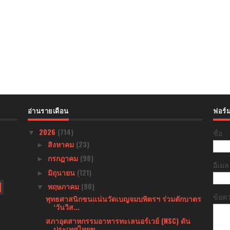
อ่านรายเดือน
ฟอร์ม
2026
(714)
ชื่อ
▼
สิงหาคม
(23)
►
กรกฎาคม
(98)
►
อีเม
มิถุนายน
(121)
►
พฤษภาคม
(90)
▼
ข้อค
พุทธศาสนิกชนแน่นวัดเบญจมบพิตรฯ ร่วมตักบาตร
‘วันวิส...
สภาอุตสาหกรรมอาหารทะเลนอร์เวย์ (NSC) ดัน
ประเทศไทยข...