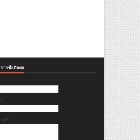
รายชื่อติดต่อ
ล
*
วาม
*