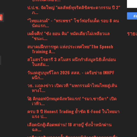
ป.ป.ช. จัดใหญ่ "ผลลัพธ์ทุจริตลิขิตชะตากรรม ปี 2"
ภ...
)
"ไทยแลนด์" - "พรเพชร" โชว์ฟอร์มเด็ด รอบ 8 คน
นัดแรก...
ราย
เผด็จศึก! "ซัง ยอน คิม" หมัดเดียวไม่เหลียวแล
"ชนะเ...
สมาคมฝึกการพูด แห่งประเทศไทย"The Speech
Training A...
สโมสรโรตารี 3 สโมสร ผนึกกำลังมูลนิธิเด็กอ่อน
ในสลัม...
วันงดสูบบุหรี่โลก 2026 สสส. - เครือข่าย INHPF
ผนึก...
วธ. เเถลงข่าว เปิดเวที “มหกรรมผ้าไหมไทยสู่เส้น
ทางโ...
🚀 คิกออฟปักหมุดจังหวัดแรก! “รมว.ซาบีดา” เปิด
เวทีว...
ครบ 9 ปี Honest Trading ย้ำชัด K-Food ในไทยมา
แรง ป...
เลือดนักสู้เดือดพล่าน! 18 สายบู๊ ชั่งน้ำหนักผ่าน
ฉล...