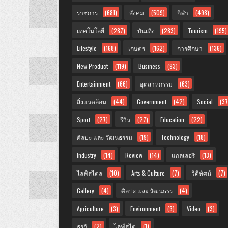
ราชการ
(681)
สังคม
(509)
กีฬา
(498)
เทคโนโลยี
(287)
บันเทิง
(283)
Tourism
(195)
Lifestyle
(168)
เกษตร
(162)
การศึกษา
(136)
New Product
(119)
Business
(93)
Entertainment
(66)
อุตสาหกรรม
(63)
สิ่งแวดล้อม
(44)
Government
(42)
Social
(37
Sport
(27)
รีวิว
(27)
Education
(22)
ศิลปะ และ วัฒนธรรม
(19)
Technology
(18)
Industry
(14)
Review
(14)
แกลเลอรี
(13)
ไลฟ์สไตล
(10)
Arts & Culture
(7)
วิดีทัศน์
(7)
Gallery
(4)
ศิลปะ และ วัฒนธรร
(4)
Agriculture
(3)
Environment
(3)
Video
(3)
ธุรกิ
(2)
ไลฟ์สไต
(1)