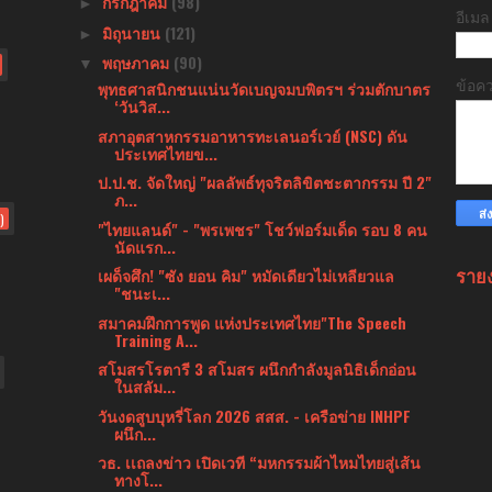
กรกฎาคม
(98)
►
อีเม
มิถุนายน
(121)
►
พฤษภาคม
(90)
▼
ข้อค
พุทธศาสนิกชนแน่นวัดเบญจมบพิตรฯ ร่วมตักบาตร
‘วันวิส...
สภาอุตสาหกรรมอาหารทะเลนอร์เวย์ (NSC) ดัน
ประเทศไทยข...
ป.ป.ช. จัดใหญ่ "ผลลัพธ์ทุจริตลิขิตชะตากรรม ปี 2"
ภ...
)
"ไทยแลนด์" - "พรเพชร" โชว์ฟอร์มเด็ด รอบ 8 คน
นัดแรก...
ราย
เผด็จศึก! "ซัง ยอน คิม" หมัดเดียวไม่เหลียวแล
"ชนะเ...
สมาคมฝึกการพูด แห่งประเทศไทย"The Speech
Training A...
สโมสรโรตารี 3 สโมสร ผนึกกำลังมูลนิธิเด็กอ่อน
ในสลัม...
วันงดสูบบุหรี่โลก 2026 สสส. - เครือข่าย INHPF
ผนึก...
วธ. เเถลงข่าว เปิดเวที “มหกรรมผ้าไหมไทยสู่เส้น
ทางโ...