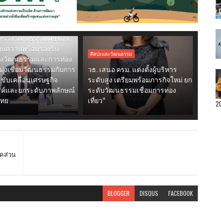
ัฒนธรรม
ทรวงวัฒนธรรมเผย เดิน
ียมความพร้อมรองรับ
ศิลปะและวัฒนธรรม
งวัฒนธรรมและการท่อง
้ำมุ่งเชื่อมวัฒนธรรมกับการ
วธ. เสนอ ครม. แต่งตั้งผู้บริหาร
ว ขับเคลื่อนเศรษฐกิจ
ระดับสูง เตรียมพร้อมภารกิจใหม่ ยก
รค์และยกระดับภาพลักษณ์
ระดับวัฒนธรรมเชื่อมการท่อง
ไทย
เที่ยว”
2
าคส่วน
BLOGGER
DISQUS
FACEBOOK