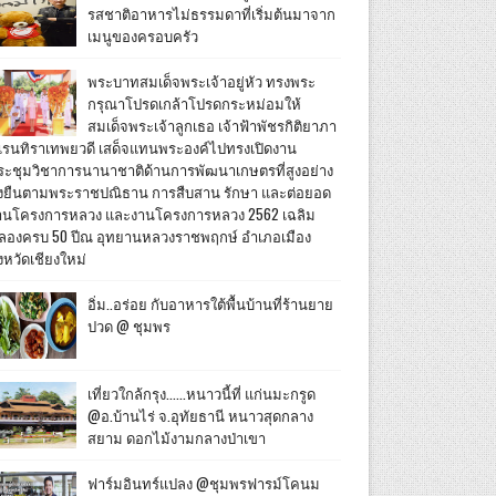
รสชาติอาหารไม่ธรรมดาที่เริ่มต้นมาจาก
เมนูของครอบครัว
พระบาทสมเด็จพระเจ้าอยู่หัว ทรงพระ
กรุณาโปรดเกล้าโปรดกระหม่อมให้
สมเด็จพระเจ้าลูกเธอ เจ้าฟ้าพัชรกิติยาภา
เรนทิราเทพยวดี เสด็จแทนพระองค์ไปทรงเปิดงาน
ระชุมวิชาการนานาชาติด้านการพัฒนาเกษตรที่สูงอย่าง
ั่งยืนตามพระราชปณิธาน การสืบสาน รักษา และต่อยอด
านโครงการหลวง และงานโครงการหลวง 2562 เฉลิม
ลองครบ 50 ปีณ อุทยานหลวงราชพฤกษ์ อำเภอเมือง
งหวัดเชียงใหม่
อิ่ม..อร่อย กับอาหารใต้พื้นบ้านที่ร้านยาย
ปวด @ ชุมพร
เที่ยวใกล้กรุง......หนาวนี้ที่ แก่นมะกรูด
@อ.บ้านไร่ จ.อุทัยธานี หนาวสุดกลาง
สยาม ดอกไม้งามกลางป่าเขา
ฟาร์มอินทร์แปลง @ชุมพรฟารม์โคนม