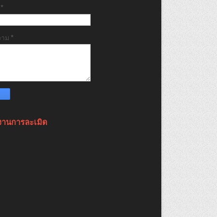
ล
*
วาม
*
งานการละเมิด