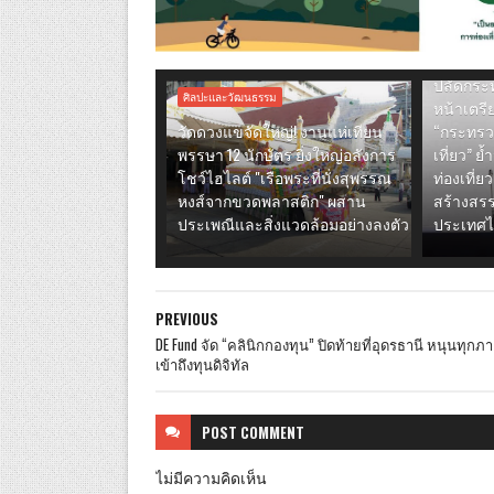
ศิลปะและว
ปลัดกระ
ศิลปะและวัฒนธรรม
หน้าเตร
วัดดวงแขจัดใหญ่! งานแห่เทียน
“กระทรว
พรรษา 12 นักษัตร ยิ่งใหญ่อลังการ
เที่ยว” ย
โชว์ไฮไลต์ "เรือพระที่นั่งสุพรรณ
ท่องเที่ย
หงส์จากขวดพลาสติก" ผสาน
สร้างสร
ประเพณีและสิ่งแวดล้อมอย่างลงตัว
ประเทศ
PREVIOUS
DE Fund จัด “คลินิกกองทุน” ปิดท้ายที่อุดรธานี หนุนทุกภ
เข้าถึงทุนดิจิทัล
POST
COMMENT
ไม่มีความคิดเห็น