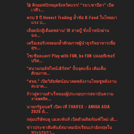
🚀 คิกออฟปักหมุดจังหวัดแรก! “รมว.ซาบีดา” เปิด
เวทีว...
ครบ 9 ปี Honest Trading ย้ำชัด K-Food ในไทยมา
แรง ป...
เลือดนักสู้เดือดพล่าน! 18 สายบู๊ ชั่งน้ำหนักผ่าน
ฉล...
เครือเฮอริเทจตอกย้ำศักยภาพผู้นำธุรกิจอาหารเพื่อ
สุข...
โซเชียลแตก! Play with FUN, be FUN ปล่อยทีเซอร์
ปริศ...
"สนามกอล์ฟไพน์เฮิร์สท” ปั้นจุดแข็ง เติมเต็ม
ศักยภาพ...
“สจล.” เปิดวิสัยทัศน์อนาคตพลังงานไทยชูพลังงาน
สะอาด...
ก้าวสู่ความสำเร็จของผู้ประกอบการสถาบันความ
งามwelln...
นายกรัฐมนตรี เปิดเวที THAIFEX – ANUGA ASIA
2026 ต้...
กลุ่มบริษัทบลู เอเลเฟ่นท์ เปิดตัวผลิตภัณฑ์ใหม่ เดิ...
ข่าวประชาสัมพันธ์สมาคมนักเรียนเก่าอังกฤษใน
พระบรมรา...