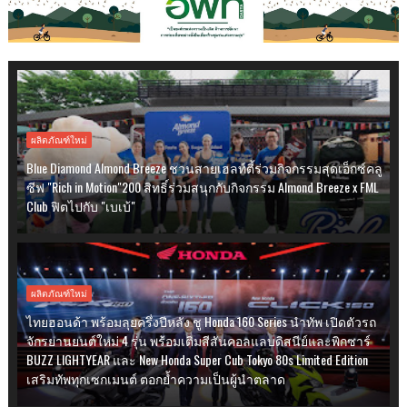
ผลิตภัณฑ์ใหม่
Blue Diamond Almond Breeze ชวนสายเฮลท์ตี้ร่วมกิจกรรมสุดเอ็กซ์คลู
ซีฟ "Rich in Motion"200 สิทธิ์ร่วมสนุกกับกิจกรรม Almond Breeze x FML
Club ฟิตไปกับ "เบเบ้"
ผลิตภัณฑ์ใหม่
ไทยฮอนด้า พร้อมลุยครึ่งปีหลัง ชู Honda 160 Series นำทัพ เปิดตัวรถ
จักรยานยนต์ใหม่ 4 รุ่น พร้อมเติมสีสันคอลแลบดิสนีย์และพิกซาร์
BUZZ LIGHTYEAR และ New Honda Super Cub Tokyo 80s Limited Edition
เสริมทัพทุกเซกเมนต์ ตอกย้ำความเป็นผู้นำตลาด