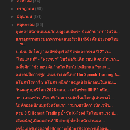
สิงหาคม
(23)
►
กรกฎาคม
(98)
►
มิถุนายน
(121)
►
พฤษภาคม
(90)
▼
พุทธศาสนิกชนแน่นวัดเบญจมบพิตรฯ ร่วมตักบาตร ‘วันวิส...
สภาอุตสาหกรรมอาหารทะเลนอร์เวย์ (NSC) ดันประเทศไทย
ข...
ป.ป.ช. จัดใหญ่ "ผลลัพธ์ทุจริตลิขิตชะตากรรม ปี 2" ภ...
"ไทยแลนด์" - "พรเพชร" โชว์ฟอร์มเด็ด รอบ 8 คนนัดแรก...
เผด็จศึก! "ซัง ยอน คิม" หมัดเดียวไม่เหลียวแล "ชนะเ...
สมาคมฝึกการพูด แห่งประเทศไทย"The Speech Training A...
สโมสรโรตารี 3 สโมสร ผนึกกำลังมูลนิธิเด็กอ่อนในสลัม...
วันงดสูบบุหรี่โลก 2026 สสส. - เครือข่าย INHPF ผนึก...
วธ. เเถลงข่าว เปิดเวที “มหกรรมผ้าไหมไทยสู่เส้นทางโ...
🚀 คิกออฟปักหมุดจังหวัดแรก! “รมว.ซาบีดา” เปิดเวทีว...
ครบ 9 ปี Honest Trading ย้ำชัด K-Food ในไทยมาแรง ป...
เลือดนักสู้เดือดพล่าน! 18 สายบู๊ ชั่งน้ำหนักผ่านฉล...
เครือเฮอริเทจตอกย้ำศักยภาพผู้นำธุรกิจอาหารเพื่อสุข...