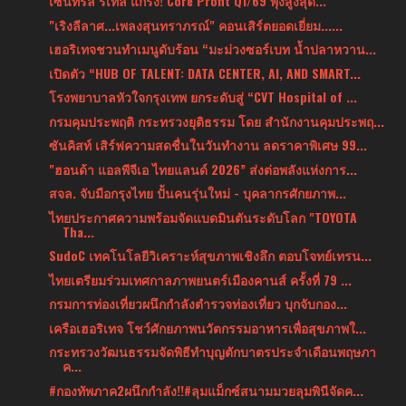
เซ็นทรัล รีเทล แกร่ง! Core Profit Q1/69 พุ่งสูงสุด...
"เริงลีลาศ...เพลงสุนทราภรณ์" คอนเสิร์ตยอดเยี่ยม......
เฮอริเทจชวนทำเมนูดับร้อน “มะม่วงซอร์เบท น้ำปลาหวาน...
เปิดตัว “HUB OF TALENT: DATA CENTER, AI, AND SMART...
โรงพยาบาลหัวใจกรุงเทพ ยกระดับสู่ “CVT Hospital of ...
กรมคุมประพฤติ กระทรวงยุติธรรม โดย สำนักงานคุมประพฤ...
ซันคิสท์ เสิร์ฟความสดชื่นในวันทำงาน ลดราคาพิเศษ 99...
"ฮอนด้า แอลพีจีเอ ไทยแลนด์ 2026” ส่งต่อพลังแห่งการ...
สจล. จับมือกรุงไทย ปั้นคนรุ่นใหม่ - บุคลากรศักยภาพ...
ไทยประกาศความพร้อมจัดแบดมินตันระดับโลก "TOYOTA
Tha...
SudoC เทคโนโลยีวิเคราะห์สุขภาพเชิงลึก ตอบโจทย์เทรน...
ไทยเตรียมร่วมเทศกาลภาพยนตร์เมืองคานส์ ครั้งที่ 79 ...
กรมการท่องเที่ยวผนึกกำลังตำรวจท่องเที่ยว บุกจับกอง...
เครือเฮอริเทจ โชว์ศักยภาพนวัตกรรมอาหารเพื่อสุขภาพใ...
กระทรวงวัฒนธรรมจัดพิธีทำบุญตักบาตรประจำเดือนพฤษภา
ค...
#กองทัพภาค2ผนึกกำลัง!!#ลุมแม็กซ์สนามมวยลุมพินีจัดค...