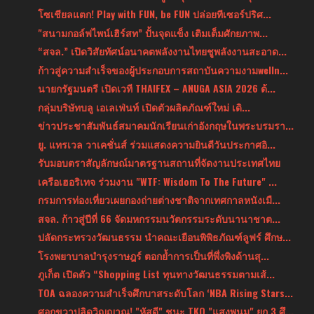
โซเชียลแตก! Play with FUN, be FUN ปล่อยทีเซอร์ปริศ...
"สนามกอล์ฟไพน์เฮิร์สท” ปั้นจุดแข็ง เติมเต็มศักยภาพ...
“สจล.” เปิดวิสัยทัศน์อนาคตพลังงานไทยชูพลังงานสะอาด...
ก้าวสู่ความสำเร็จของผู้ประกอบการสถาบันความงามwelln...
นายกรัฐมนตรี เปิดเวที THAIFEX – ANUGA ASIA 2026 ต้...
กลุ่มบริษัทบลู เอเลเฟ่นท์ เปิดตัวผลิตภัณฑ์ใหม่ เดิ...
ข่าวประชาสัมพันธ์สมาคมนักเรียนเก่าอังกฤษในพระบรมรา...
ยู. แทรเวล วาเคชั่นส์ ร่วมแสดงความยินดีวันประกาศอิ...
รับมอบตราสัญลักษณ์มาตรฐานสถานที่จัดงานประเทศไทย
เครือเฮอริเทจ ร่วมงาน "WTF: Wisdom To The Future" ...
กรมการท่องเที่ยวเผยกองถ่ายต่างชาติจากเทศกาลหนังเมื...
สจล. ก้าวสู่ปีที่ 66 จัดมหกรรมนวัตกรรมระดับนานาชาต...
ปลัดกระทรวงวัฒนธรรม นำคณะเยือนพิพิธภัณฑ์ลูฟร์ ศึกษ...
โรงพยาบาลบำรุงราษฎร์ ตอกย้ำการเป็นที่พึ่งพิงด้านสุ...
ภูเก็ต เปิดตัว “Shopping List ทุนทางวัฒนธรรมตามเส้...
TOA ฉลองความสำเร็จศึกบาสระดับโลก ‘NBA Rising Stars...
ศอกขวาปลิดวิญญาณ! "หัสดี" ชนะ TKO "แสงพนม" ยก 3 ศึ...