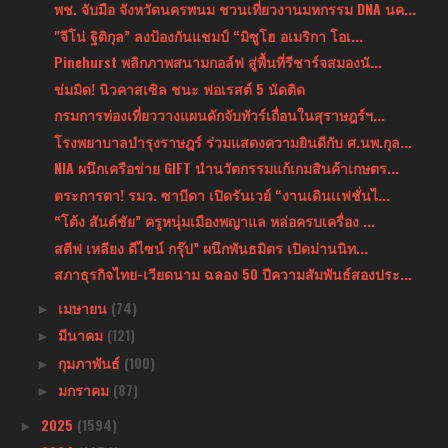
พช. จับมือ จังหวัดนครพนม ชวนเที่ยวงานมหกรรม DNA นค...
"จีโน่ ฐิติกุล” ลงป้องกันแชมป์ “มิซูโฮ อเมริกา โอเ...
Pinehurst พลิกภาพสนามกอล์ฟ สู่พื้นที่รีชาร์จสมองนั...
ข่มมิด! นิวคาสเซิล ชนะ ฟอเรสต์ 5 นัดติด
กรมการท่องเที่ยววางแผนดักจับทัวร์เถื่อนในสุราษฎร์ฯ...
โรงพยาบาลบำรุงราษฎร์ ร่วมแสดงความยินดีกับ ศ.นพ.กุล...
NIA ผนึกเครือข่าย GIFT นำนวัตกรรมแก้เกมสินค้าเกษตร...
ตระการตา! รมว. ซาบีดา เปิดรันเวย์ “งานเดินเเฟชั่นไ...
“โต้ง สันต์ชัย” ครูหนุ่มเมืองพญาแล หล่อครบเครื่อง ...
สตีฟ เหลียง ดีไซน์ กรุ๊ป” ผนึกพันธมิตร เปิดม่านนิท...
สภาธุรกิจไทย-เวียดนาม ฉลอง 50 ปีความสัมพันธ์สองประ...
เมษายน
(74)
►
มีนาคม
(121)
►
กุมภาพันธ์
(100)
►
มกราคม
(87)
►
2025
(1594)
►