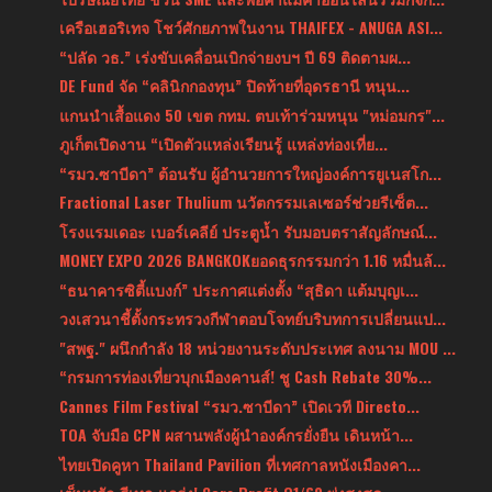
เครือเฮอริเทจ โชว์ศักยภาพในงาน THAIFEX - ANUGA ASI...
“ปลัด วธ.” เร่งขับเคลื่อนเบิกจ่ายงบฯ ปี 69 ติดตามผ...
DE Fund จัด “คลินิกกองทุน” ปิดท้ายที่อุดรธานี หนุน...
แกนนำเสื้อแดง 50 เขต กทม. ตบเท้าร่วมหนุน "หม่อมกร"...
ภูเก็ตเปิดงาน “เปิดตัวแหล่งเรียนรู้ แหล่งท่องเที่ย...
“รมว.ซาบีดา” ต้อนรับ ผู้อำนวยการใหญ่องค์การยูเนสโก...
Fractional Laser Thulium นวัตกรรมเลเซอร์ช่วยรีเซ็ต...
โรงแรมเดอะ เบอร์เคลีย์ ประตูน้ำ รับมอบตราสัญลักษณ์...
MONEY EXPO 2026 BANGKOKยอดธุรกรรมกว่า 1.16 หมื่นล้...
“ธนาคารซิตี้แบงก์” ประกาศแต่งตั้ง “สุธิดา แต้มบุญเ...
วงเสวนาชี้ตั้งกระทรวงกีฬาตอบโจทย์บริบทการเปลี่ยนแป...
"สพฐ." ผนึกกำลัง 18 หน่วยงานระดับประเทศ ลงนาม MOU ...
“กรมการท่องเที่ยวบุกเมืองคานส์! ชู Cash Rebate 30%...
Cannes Film Festival “รมว.ซาบีดา” เปิดเวที Directo...
TOA จับมือ CPN ผสานพลังผู้นำองค์กรยั่งยืน เดินหน้า...
ไทยเปิดคูหา Thailand Pavilion ที่เทศกาลหนังเมืองคา...