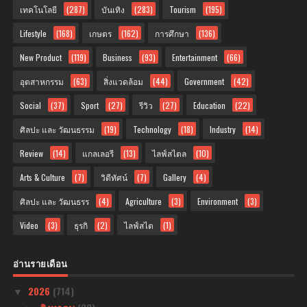
เทคโนโลยี
(287)
บันเทิง
(283)
Tourism
(195)
Lifestyle
(168)
เกษตร
(162)
การศึกษา
(136)
New Product
(119)
Business
(93)
Entertainment
(66)
อุตสาหกรรม
(63)
สิ่งแวดล้อม
(44)
Government
(42)
Social
(37)
Sport
(27)
รีวิว
(27)
Education
(22)
ศิลปะ และ วัฒนธรรม
(19)
Technology
(18)
Industry
(14)
Review
(14)
แกลเลอรี
(13)
ไลฟ์สไตล
(10)
Arts & Culture
(7)
วิดีทัศน์
(7)
Gallery
(4)
ศิลปะ และ วัฒนธรร
(4)
Agriculture
(3)
Environment
(3)
Video
(3)
ธุรกิ
(2)
ไลฟ์สไต
(1)
อ่านรายเดือน
2026
(714)
▼