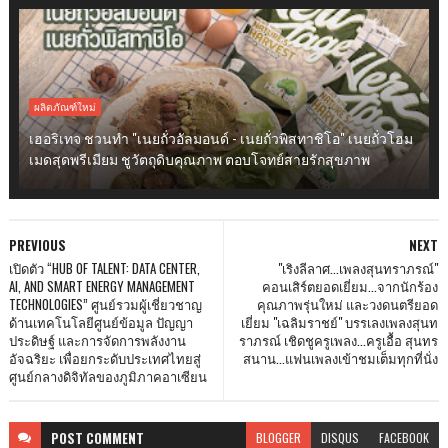
ผลิตภัณฑ์ใหม่
เฮอริเทจ ชวนทำ "เนยถั่วอัลมอนด์ - เนยถั่วพิสทาชิโอ" เนยถั่วโฮม
เมดสุดพรีเมียม ชูวัตถุดิบคุณภาพ ตอบโจทย์สายรักสุขภาพ
PREVIOUS
NEXT
เปิดตัว “HUB OF TALENT: DATA CENTER,
"เริงลีลาศ...เพลงสุนทราภรณ์"
AI, AND SMART ENERGY MANAGEMENT
คอนเสิร์ตยอดเยี่ยม...จากนักร้อง
TECHNOLOGIES” ศูนย์รวมผู้เชี่ยวชาญ
คุณภาพรุ่นใหม่ และวงดนตรียอด
ด้านเทคโนโลยีศูนย์ข้อมูล ปัญญา
เยี่ยม "เฉลิมราชย์" บรรเลงเพลงสุนท
ประดิษฐ์ และการจัดการพลังงาน
ราภรณ์ เชิดชูครูเพลง...ครูเอื้อ สุนทร
อัจฉริยะ เพื่อยกระดับประเทศไทยสู่
สนาน...แฟนเพลงเข้าชมเต็มทุกที่นั่ง
ศูนย์กลางดิจิทัลของภูมิภาคอาเซียน
POST
COMMENT
BLOGGER
DISQUS
FACEBOOK