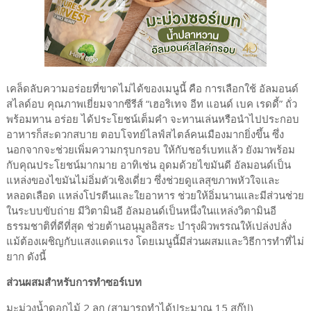
เคล็ดลับความอร่อยที่ขาดไม่ได้ของเมนูนี้ คือ การเลือกใช้ อัลมอนด์
สไลด์อบ คุณภาพเยี่ยมจากซีรีส์ “เฮอริเทจ อีท แอนด์ เบค เรดดี้” ถั่ว
พร้อมทาน อร่อย ได้ประโยชน์เต็มคำ จะทานเล่นหรือนำไปประกอบ
อาหารก็สะดวกสบาย ตอบโจทย์ไลฟ์สไตล์คนเมืองมากยิ่งขึ้น ซึ่ง
นอกจากจะช่วยเพิ่มความกรุบกรอบ ให้กับชอร์เบทแล้ว ยังมาพร้อม
กับคุณประโยชน์มากมาย อาทิเช่น อุดมด้วยไขมันดี อัลมอนด์เป็น
แหล่งของไขมันไม่อิ่มตัวเชิงเดี่ยว ซึ่งช่วยดูแลสุขภาพหัวใจและ
หลอดเลือด แหล่งโปรตีนและใยอาหาร ช่วยให้อิ่มนานและมีส่วนช่วย
ในระบบขับถ่าย มีวิตามินอี อัลมอนด์เป็นหนึ่งในแหล่งวิตามินอี
ธรรมชาติที่ดีที่สุด ช่วยต้านอนุมูลอิสระ บำรุงผิวพรรณให้เปล่งปลั่ง
แม้ต้องเผชิญกับแสงแดดแรง โดยเมนูนี้มีส่วนผสมและวิธีการทำที่ไม่
ยาก ดังนี้
ส่วนผสมสำหรับการทำซอร์เบท
มะม่วงน้ำดอกไม้ 2 ลูก (สามารถทำได้ประมาณ 15 สกู๊ป)