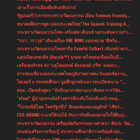
เลาะรั้วการเมืองดีลลับสลับร่าง!
รัฐมนตรีว่าการกระทรวงวัฒนธรรม เยือน Fiminco Founda...
สมาคมฝึกการพูด แห่งประเทศไทย"The Speech Training A...
กระทรวงวัฒนธรรมไทย–ฝรั่งเศส เดินหน้ายกระดับความร่ว...
“รมว. วราวุธ” เดินเครื่อง ONE MIND มอบหมาย ‘ดีพร้อ...
กระทรวงวัฒนธรรมไทยหารือ Comité Colbert เดินหน้าควา...
แอปเปิลแดซเซิล (Dazzle™) รุกตลาดไทยต่อเนื่องเป็นปี...
เครือเฮอริเทจ ส่ง ‘บลูไดมอนด์ อัลมอนด์ บรีซ’ ฉลองว...
การท่องเที่ยวแห่งประเทศไทยภูมิภาคภาคตะวันออกจัดงาน...
ไฮเออร์ x กรมพลศึกษา บูมศึกลูกหนังเยาวชนเปิดสนาม “...
สจล. เปิดหลักสูตร “นักบินอากาศยานเบาพิเศษ การวิจัย...
"xTool” ผู้นำอุปกรณ์สร้างสรรค์ระดับโลกเดินหน้ากลยุ...
“ไปรษณีย์ไทย-ไทยรัฐกรุ๊ป” คิกออฟแคมเปญยักษ์ “เชียร...
ECO-BRAND กาแฟใต้ร่มไม้ กับภารกิจคืนลมหายใจให้ผืนป...
กระทรวงวัฒนธรรม เตรียมจัดกิจกรรมทางศาสนา ศิลปะ วัฒ...
กรมส่งเสริมการเรียนรู้ กระทรวงศึกษาธิการพร้อมด้วยก...
ไปรษณีย์ไทย ชวน SME และพ่อค้าแม่ค้าออนไลน์ร่วมกิจก...