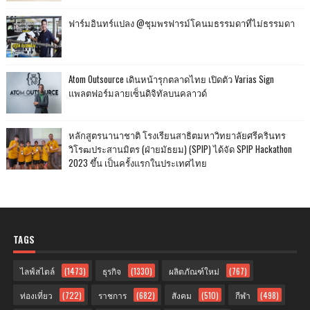
ฟาร์มอินทร์แปลง @ชุมพรฟารม์โคนมธรรมดาที่ไม่ธรรมดา
Atom Outsource เดินหน้ารุกตลาดไทย เปิดตัว Varias Sign
แพลตฟอร์มลายเซ็นดิจิทัลบนคลาวด์
หลักสูตรนานาชาติ โรงเรียนสาธิตมหาวิทยาลัยศรีครินทร
วิโรฒประสานมิตร (ฝ่ายมัธยม) (SPIP) ได้จัด SPIP Hackathon
2023 ขึ้น เป็นครั้งแรกในประเทศไทย
TAGS
ไลฟ์สไตล์
(1473)
ธุรกิจ
(1330)
ผลิตภัณฑ์ใหม่
(767)
ท่องเที่ยว
(722)
ราชการ
(682)
สังคม
(510)
กีฬา
(498)