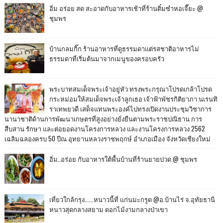
อิ่ม อร่อย สด สะอาดกับอาหารเช้าที่ร้านติ๋มซำหอเจี๊ยะ @
ชุมพร
บ้านกลมกิ๊ก ร้านอาหารที่ดูธรรมดาแต่รสชาติอาหารไม่
ธรรมดาที่เริ่มต้นมาจากเมนูของครอบครัว
พระบาทสมเด็จพระเจ้าอยู่หัว ทรงพระกรุณาโปรดเกล้าโปรด
กระหม่อมให้สมเด็จพระเจ้าลูกเธอ เจ้าฟ้าพัชรกิติยาภา นเรนทิ
ราเทพยวดี เสด็จแทนพระองค์ไปทรงเปิดงานประชุมวิชาการ
นานาชาติด้านการพัฒนาเกษตรที่สูงอย่างยั่งยืนตามพระราชปณิธาน การ
สืบสาน รักษา และต่อยอดงานโครงการหลวง และงานโครงการหลวง 2562
เฉลิมฉลองครบ 50 ปีณ อุทยานหลวงราชพฤกษ์ อำเภอเมือง จังหวัดเชียงใหม่
อิ่ม..อร่อย กับอาหารใต้พื้นบ้านที่ร้านยายปวด @ ชุมพร
เที่ยวใกล้กรุง......หนาวนี้ที่ แก่นมะกรูด @อ.บ้านไร่ จ.อุทัยธานี
หนาวสุดกลางสยาม ดอกไม้งามกลางป่าเขา