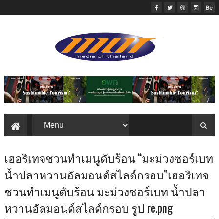
เฮอริเทจชวนทำเมนูดับร้อน “มะม่วงซอร์เบท
น้ำปลาหวานอัลมอนด์สไลด์กรอบ”เฮอริเทจ
ชวนทำเมนูดับร้อน มะม่วงซอร์เบท น้ำปลา
หวานอัลมอนด์สไลด์กรอบ รูป re.png