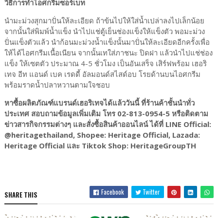
วิธีการทำไอศกรีมซอร์เบท
นำมะม่วงสุกมาปั่นให้ละเอียด ถ้าข้นไปให้ใส่น้ำเปล่าลงไปเล็กน้อย
จากนั้นใส่พิมพ์น้ำแข็ง นำไปแช่ตู้เย็นช่องแข็งให้แข็งตัว พอมะม่วง
ปั่นแข็งตัวแล้ว นำก้อนมะม่วงน้ำแข็งนั้นมาปั่นให้ละเอียดอีกครั้งเพื่อ
ให้ได้ไอศกรีมเนื้อเนียน จากนั้นเทใส่ภาชนะ ปิดฝา แล้วนำไปแช่ช่อง
แข็ง ให้เซตตัว ประมาณ 4-5 ชั่วโมง เป็นอันเสร็จ เสิร์ฟพร้อม เฮอริ
เทจ อีท แอนด์ เบค เรดดี้ อัลมอนด์สไสด์อบ โรยด้านบนไอศกรีม
พร้อมราดน้ำปลาหวานตามใจชอบ
หาซื้อผลิตภัณฑ์แบรนด์เฮอริเทจได้แล้ววันนี้ ที่ร้านค้าชั้นนำทั่ว
ประเทศ สอบถามข้อมูลเพิ่มเติม โทร 02-813-0954-5 หรือติดตาม
ข่าวสารกิจกรรมต่างๆ และสั่งซื้อสินค้าออนไลน์ ได้ที่ LINE Official:
@heritagethailand, Shopee: Heritage Official, Lazada:
Heritage Official และ Tiktok Shop: HeritageGroupTH
Facebook
Twitter
SHARE THIS