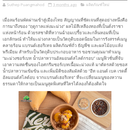
Suthep Puangmahod
3 months ago
ผลิตภัณฑ์ใหม่
เมื่อลมร้อนพัดผ่านเข้าสู่เมืองไทย สัญญาณที่ชัดเจนที่สุดอย่างหนึ่งคือ
การมาถึงของ “ฤดูกาลแห่งมะม่วง” ผลไม้สีเหลืองทองที่เป็นดั่งราชา
แห่งหน้าร้อน ด้วยรสชาติที่หวานฉ่ำอมเปรี้ยวและกลิ่นหอมที่เป็น
เอกลักษณ์ ทำให้มะม่วงกลายเป็นวัตถุดิบยอดนิยมในการรังสรรค์เมนู
คลายร้อน แบรนด์เฮอริเทจ ผลิตภัณฑ์ถั่ว ธัญพืช และผลไม้อบแห้ง
พรีเมียม สำหรับเป็นวัตถุดิบประกอบอาหาร ขอชวนคุณมาทำเมนู
“มะม่วงซอร์เบท น้ำปลาหวานอัลมอนด์สไลด์กรอบ” เมนูฟิวชั่นที่จับ
เอาความสดชื่นของไอศกรีมซอร์เบทเนื้อมะม่วงแท้ มาตัดรสด้วยซอส
น้ำปลาหวานเข้มข้น และเพิ่มมิติของสัมผัสด้วย “อีท แอนด์ เบค เรดดี้
อัลมอนด์สไลด์อบ จากแบรนด์เฮอริเทจ” ที่จะเปลี่ยนเมนูของหวาน
ธรรมดาให้กลายเป็นเมนูสุดพิเศษที่ใครได้ลองก็ต้องติดใจ