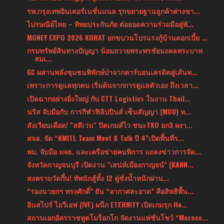
รพ.กรุงเทพอินเตอร์เนชั่นแนล รุกขยายฐานลูกค้าต่างชา...
ไปรษณีย์ไทย – ทิพยประกันภัย ต่อยอดความร่วมมือสู่พั...
MONEY EXPO 2026 KORAT ยกขบวนโปรแรงกู้บ้านดอกเบี้ย ...
กรมทรัพย์สินทางปัญญา น้อมถวายพระพรชัยมงคลพระบาท
สมเ...
GC ผสานพลังชุมชนพิทักษ์ป่าจากคาร์บอนเครดิตสู่เส้นท...
เพราะการดูแลทุกคน เริ่มต้นจากการดูแลตัวเอง ถึงเวลา...
เปิดฉากอย่างยิ่งใหญ่ กับ CTT Logistics ในงาน Thail...
นริส จับมือกับ การกีฬาฟิลิปปินส์ เซ็นสัญญา (MOU) ห...
สังเวียนเดือด! "สตีเว่น" ปิดเกมส์ไว ชนะTKO ยก3 ผงา...
สจล. จัด “KMITL Team Meet & Talk ปี 4”เปิดพื้นที่ร...
พม. จับมือ มจธ. และเครือข่ายคนพิการ แถลงข่าวการจัด...
จังหวัดกาญจนบุรี เปิดงาน "เสน่ห์เมืองกาญจน์" (KANN...
สงครามวัดกึ๋น! ทัพนักสู้ทั้ง 12 คู่ชั่งน้ำหนักผ่าน...
“รองนายกฯ ทรงศักดิ์” ยัน “อากาศสะอาด” คือสิทธิพื้น...
อินสไปร์ ไอวีเอฟ (IVF) ผนึก ETERNITY เปิดเกมรุก He...
สถานเอกอัครราชทูตโมร็อกโก จัดงานแฟชั่นโชว์ “Morocc...