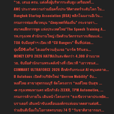
“วธ. เสนอ ครม. แต่งตั้งผู้บริหารระดับสูง เตรียมพร้...
AWC ประกาศความร่วมมือครั้งประวัติศาสตร์ระดับโลก ใน...
Bangkok Startup Association (BSA) พลิกโฉมงานอีเว้น...
กรมการท่องเที่ยวหนุน “มัคคุเทศก์ท้องถิ่น” กระจายรา...
สมาคมฝึกการพูด แห่งประเทศไทย"The Speech Training A...
รพ.กรุงเทพ สำนักงานใหญ่ เปิดตัวนวัตกรรมรากเทียมแห่...
TOA จับมือจุฬาฯ เปิดเวที “CU Rangers” พื้นที่ปล่อย...
จุ่มนี้มีซีเคร็ท! ไฮเออร์ชวนลุ้นเจอ “มาร์ค จิรันธน...
MONEY EXPO 2026 HATYAIเงินสะพัดกว่า 4,300 ล้านบาท
วธ. จับมือสำนักงานพระคลังข้างที่ เปิดเวที “เยาวชนส...
COMMART ULTRAFORCE 2026 คึกคักรับกระแส AI หนุนตลาด...
B Autohaus เปิดตัวบริษัทใหม่ “Borrow Mobility” จับ...
หงส์ไทย สาขาสุพรรณบุรี จัดโครงการ “หงส์ไทย ปันสุข ...
📣 กรุงเทพมหานคร ผนึกกำลัง ZEEKR, TPM Automotive, ...
กรมการค้าภายใน เดินหน้าโครงการ “ธงเขียวราคาประหยัด...
บราเดอร์ เดินหน้าขับเคลื่อนองค์กรแห่งอนาคตสานต่อพั...
ร่วมยินดีเนื่องในโอกาสครบรอบ 74 ปี “วันชาติสาธารณร...