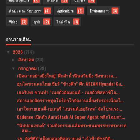
ศิลปะ และ วัฒนธรร
(4)
Agriculture
(3)
Environment
(3)
Video
(3)
ธุรกิ
(2)
ไลฟ์สไต
(1)
อ่านรายเดือน
2026
(714)
▼
สิงหาคม
(23)
►
กรกฎาคม
(98)
▼
เปิดฉากอย่างยิ่งใหญ่! ศึกดำน้ำฟินสวิมมิ่ง ชิงชนะเล...
ฮุนไดชวนคนไทยเชียร์ "ช้างศึก" ศึก ASEAN Hyundai Cu...
เฮอริเทจ ชวนทำ "เนยถั่วอัลมอนด์ - เนยถั่วพิสทาชิโอ...
สถานเอกอัครราชทูตโมร็อกโกจัดงานเลี้ยงรับรองเนื่องใ...
เอาใจสายเฮลตี้-เบเกอรี่ "แบรนด์เฮอริเทจ" จัดโปรแรง...
Cadence เปิดตัว AuraStack AI Super Agent พลิกโฉมกา...
“นิปปอนเพนต์” ร่วมกิจกรรมเฉลิมพระชนมพรรษาพระบาท
สมเ...
วธ. จัดพิธีบำเพ็ญกุศลอุทิศถวายแด่ “เจ้าฟ้าพัชรกิติ...