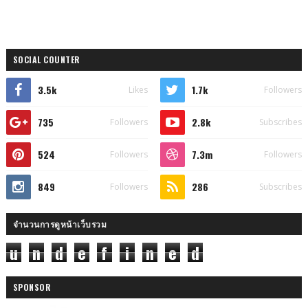
SOCIAL COUNTER
3.5k
1.7k
Likes
Followers
735
2.8k
Followers
Subscribes
524
7.3m
Followers
Followers
849
286
Followers
Subscribes
จำนวนการดูหน้าเว็บรวม
u
n
d
e
f
i
n
e
d
SPONSOR