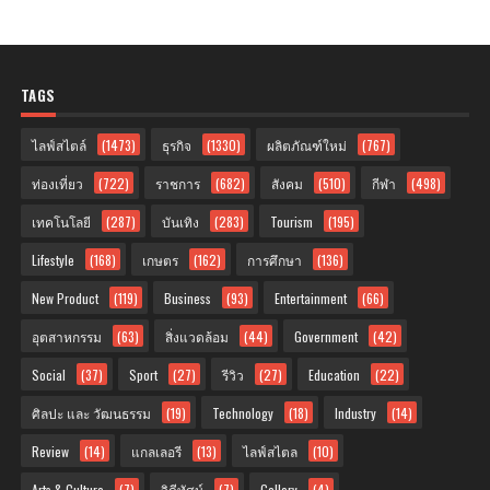
TAGS
ไลฟ์สไตล์
(1473)
ธุรกิจ
(1330)
ผลิตภัณฑ์ใหม่
(767)
ท่องเที่ยว
(722)
ราชการ
(682)
สังคม
(510)
กีฬา
(498)
เทคโนโลยี
(287)
บันเทิง
(283)
Tourism
(195)
Lifestyle
(168)
เกษตร
(162)
การศึกษา
(136)
New Product
(119)
Business
(93)
Entertainment
(66)
อุตสาหกรรม
(63)
สิ่งแวดล้อม
(44)
Government
(42)
Social
(37)
Sport
(27)
รีวิว
(27)
Education
(22)
ศิลปะ และ วัฒนธรรม
(19)
Technology
(18)
Industry
(14)
Review
(14)
แกลเลอรี
(13)
ไลฟ์สไตล
(10)
Arts & Culture
(7)
วิดีทัศน์
(7)
Gallery
(4)