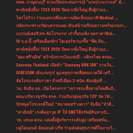
ททท. กาญจนบุรี ชวนเปิดประสบการณ์ "แกงป่ากะกาแฟ" ค้...
พาณิชย์ปลื้ม! TCEX 2026 ปิดฉากยิ่งใหญ่ ดึงผู้ร่วมง...
ไครโอวิวา ร่วมแลกเปลี่ยนความคิดเห็นบนเวที Medical ...
ปลัดกระทรวงวัฒนธรรมเผย เดินหน้าเตรียมความพร้อมรองร...
แบรนด์เฮอริเทจ จัดโปรแรง! เก๋ากี้อบแห้ง ลดราคาพิเศ...
18 ก.ค.นี้ เตรียมล็อกคิว! ไฮเออร์ชวนกรี๊ด “พีค ภีม...
พาณิชย์ปลื้ม! TCEX 2026 ปิดฉากยิ่งใหญ่ ดึงผู้ร่วมง...
"ผยง ศรีวณิช” คว้านักการเงินแห่งปี - กสิกรไทย ครอง...
Saucony Thailand เปิดตัว "Saucony BKK 10K" งานวิ่ง...
GENESENN เดินเกมรุก! ดูแลสุขภาพเพื่อคนภาคใต้ เตรี...
จัดโปรแรงหั่นราคา ถั่วพรีเมียม 3 ชนิด ช้อปคุ้มที่ ...
วธ. จับมือ มธ. เปิดโครงการ “เยาวชนเชื้อสายไทยคืนถิ...
คณะบริหารธุรกิจ สจล. ร่วมกับกลุ่มธุรกิจ TCP จัด TH...
ปักหมุดโปรเจกต์ใหม่! “สมาคมสร้างดาว” จับมือ “จำดี...
"พาณิชย์” เร่งติดอาวุธ IP ให้ SMEใช้ทรัพย์สินทางปั...
วธ. เสนอ ครม. แต่งตั้งผู้บริหารระดับสูง เตรียมพร้อ...
บลูไดมอนด์ อัลมอนด์ บรีซ ร่วมส่งต่อสุขภาพดีในงานวิ...