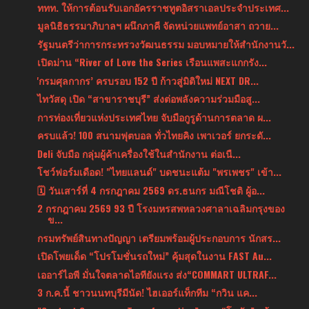
ททท. ให้การต้อนรับเอกอัครราชทูตอิสราเอลประจำประเทศ...
มูลนิธิธรรมาภิบาลฯ ผนึกภาคี จัดหน่วยแพทย์อาสา ถวาย...
รัฐมนตรีว่าการกระทรวงวัฒนธรรม มอบหมายให้สำนักงานวั...
เปิดม่าน “River of Love the Series เรือนแพสะแกกรัง...
'กรมศุลกากร’ ครบรอบ 152 ปี ก้าวสู่มิติใหม่ NEXT DR...
ไทวัสดุ เปิด “สาขาราชบุรี” ส่งต่อพลังความร่วมมือสู...
การท่องเที่ยวแห่งประเทศไทย จับมือกูรูด้านการตลาด ผ...
ครบแล้ว! 100 สนามฟุตบอล ทั่วไทยคิง เพาเวอร์ ยกระดั...
Deli จับมือ กลุ่มผู้ค้าเครื่องใช้ในสำนักงาน ต่อเนื...
โชว์ฟอร์มเดือด! "ไทยแลนด์" บดชนะแต้ม "พรเพชร" เข้า...
🗓 วันเสาร์ที่ 4 กรกฎาคม 2569 ดร.ธนกร มณีโชติ ผู้อ...
2 กรกฎาคม 2569 93 ปี โรงมหรสพหลวงศาลาเฉลิมกรุงของ
ข...
กรมทรัพย์สินทางปัญญา เตรียมพร้อมผู้ประกอบการ นักสร...
เปิดโพยเด็ด “โปรโมชั่นรถใหม่” คุ้มสุดในงาน FAST Au...
เออาร์ไอพี มั่นใจตลาดไอทียังแรง ส่ง“COMMART ULTRAF...
3 ก.ค.นี้ ชาวนนทบุรีมีนัด! ไฮเออร์แท็กทีม “กวิน แค...