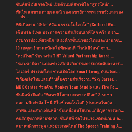
ซันคิสท์ อัปเกรดใหม่ เปิดตัวนมพิสทาชิโอ “สูตรใหม่ก...
พันโท สมชาย กาญจนมณี รองเลขาธิการพระราชวังและรอง
ปร...
พิธีเปิดงาน "สัปดาห์วัฒนธรรมโมร็อกโก" (Cultural We...
เซ็นทรัล รีเทล ประกาศความสำเร็จบนเวทีโลก คว้า 8 รา...
กรมการท่องเที่ยวผนึก 10 องค์กรชั้นนำของไทยและนานาช...
10 เหตุผล ! ชวนหนีฝนไปพักผ่อนที่ "ไพน์เฮิร์สท" จาก...
"หงส์ไทย" รับรางวัล TINT Valued Partnership Award ...
"รมว.ซาบีดา” แถลงข่าวเปิดตัวกิจกรรมการยกระดับอาหาร...
ไฮเออร์ ประเทศไทย ชวนเปิดโลก Smart Living กับนวัตก...
“เวียตเจ็ทไทยแลนด์” ปลื้มความสำเร็จงาน “Sky Career...
MBK Center ร่วมด้วย Monkey Town Studio และ Fire Fo...
ซันคิสท์ เปิดตัว “พิสทาชิโออบ กะเทาะเปลือก” 3 รสชา...
สจล. ผนึกกำลัง โซนี่ ดีไวซ์ เทคโนโลยี (ประเทศไทย)ล...
สวพส.และสวก.เดินหน้าขับเคลื่อนนโยบายแก้ปัญหาการเผา...
คนรักสุขภาพห้ามพลาด! ซันคิสท์ จัดโปรแรงแซงหน้าฝน ล...
สมาคมฝึกการพูด แห่งประเทศไทย"The Speech Training A...