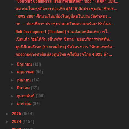
"Content Commerce Transformation” ของ “โลตัส” แย้ม...
สมาคมไทยธุรกิจการท่องเที่ยว(ATTA)จัดประชุมสมาชิกปร...
“RWS 200” ศึกมวยไทยที่ยิ่งใหญ่ที่สุดในประวัติศาสตร...
วธ. – ท่องเที่ยวฯ ประชุมร่วมเตรียมความพร้อมปรับโคร...
Deli Development (Thailand) ร่วมส่งต่อพลังแห่งการใ...
เปิดแล้ว ‘ออโต้วัน เซ็นทรัล ชิดลม’ มอบบริการฟาสต์ฟ...
มูลนิธิเฮอริเทจ (ประเทศไทย) จัดโครงการ “ทันตแพทย์อ...
กองถ่ายต่างชาติแห่ลงทุนไทย ครึ่งปีแรกโกย 4,025 ล้า...
มิถุนายน
(121)
►
พฤษภาคม
(90)
►
เมษายน
(74)
►
มีนาคม
(121)
►
กุมภาพันธ์
(100)
►
มกราคม
(87)
►
2025
(1594)
►
2024
(1454)
►