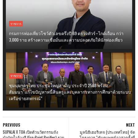
ราชการ
กรมการท่องเที่ยวโชว์ตัวเลขครึ่งปี 69 ตรวจทัวร์–ไกด์เถื่อน กว่า
3,000 ราย สร้างความเชื่อมั่นและความปลอดภัยให้นักท่องเที่ยว
ราชการ
ชุมนุมฯครูไทย ประชุมใหญ่สามัญ ประจำปี 2568 พร้อม
สัมมนา“แก้ไขปัญหาหนี้สินครูและบุคลากรทางการศึกษาด้วยระบบ
เครือข่ายสหกรณ์”
PREVIOUS
NEXT
SUPALAI X TOA เปิดตัวนวัตกรรมถัง
มูลนิธิเฮอริเทจ (ประเทศไทย) จัด
บำบัดน้ำล้างสี (Eco-Paint Purifier) ราย
โครงการ “ทันตแพทย์อาสาครั้งที่