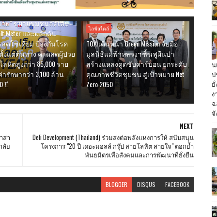
ขับเคลื่อนสังคมลดเค็มผ่าน
่งเสริมสัญลักษณ์ "ทาง
ขภาพ" ขยายชุมชนลดเค็ม
ไลฟ์สไตล์
lt Meter และผลักดัน
ลดโซเดียม ป้องกันโรค
TOA เดินหน้า Green Mission จับมือ
ตั้งแต่ต้นทาง คาดลดผู้ป่วย
มูลนิธิแม่ฟ้าหลวงฯ ฟื้นฟูผืนป่า
ลหิตสูงกว่า 85,000 ราย
สร้างแหล่งดูดซับคาร์บอน ยกระดับ
น
ารักษากว่า 3,100 ล้าน
คุณภาพชีวิตชุมชน สู่เป้าหมาย Net
ป
0 ปี
Zero 2050
ย
ง
ฉ
จั
NEXT
อาสา
Deli Development (Thailand) ร่วมส่งต่อพลังแห่งการให้ สนับสนุน
าลัย
โครงการ "20 ปี เดอะมอลล์ กรุ๊ป สายโลหิต สายใจ" ตอกย้ำ
พันธมิตรเพื่อสังคมและการพัฒนาที่ยั่งยืน
BLOGGER
DISQUS
FACEBOOK