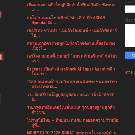
อีเม
เปิดฉากอย่างยิ่งใหญ่! ศึกดำน้ำฟินสวิมมิ่ง ชิงชนะ
เล...
ฮุนไดชวนคนไทยเชียร์ "ช้างศึก" ศึก ASEAN
ข้อค
Hyundai Cu...
เฮอริเทจ ชวนทำ "เนยถั่วอัลมอนด์ - เนยถั่วพิสทาชิ
โอ...
สถานเอกอัครราชทูตโมร็อกโกจัดงานเลี้ยงรับรอง
เนื่องใ...
เอาใจสายเฮลตี้-เบเกอรี่ "แบรนด์เฮอริเทจ" จัดโปร
)
แรง...
Cadence เปิดตัว AuraStack AI Super Agent พลิก
ราย
โฉมกา...
“นิปปอนเพนต์” ร่วมกิจกรรมเฉลิมพระชนมพรรษา
พระบาทสมเ...
วธ. จัดพิธีบำเพ็ญกุศลอุทิศถวายแด่ “เจ้าฟ้าพัชรกิ
ติ...
รพ.กรุงเทพอินเตอร์เนชั่นแนล รุกขยายฐานลูกค้า
ต่างชา...
ไปรษณีย์ไทย – ทิพยประกันภัย ต่อยอดความร่วมมือ
สู่พั...
MONEY EXPO 2026 KORAT ยกขบวนโปรแรงกู้บ้าน