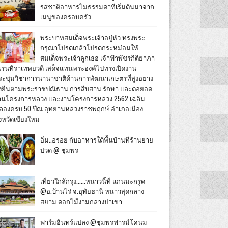
รสชาติอาหารไม่ธรรมดาที่เริ่มต้นมาจาก
เมนูของครอบครัว
พระบาทสมเด็จพระเจ้าอยู่หัว ทรงพระ
กรุณาโปรดเกล้าโปรดกระหม่อมให้
สมเด็จพระเจ้าลูกเธอ เจ้าฟ้าพัชรกิติยาภา
เรนทิราเทพยวดี เสด็จแทนพระองค์ไปทรงเปิดงาน
ระชุมวิชาการนานาชาติด้านการพัฒนาเกษตรที่สูงอย่าง
ั่งยืนตามพระราชปณิธาน การสืบสาน รักษา และต่อยอด
านโครงการหลวง และงานโครงการหลวง 2562 เฉลิม
ลองครบ 50 ปีณ อุทยานหลวงราชพฤกษ์ อำเภอเมือง
งหวัดเชียงใหม่
อิ่ม..อร่อย กับอาหารใต้พื้นบ้านที่ร้านยาย
ปวด @ ชุมพร
เที่ยวใกล้กรุง......หนาวนี้ที่ แก่นมะกรูด
@อ.บ้านไร่ จ.อุทัยธานี หนาวสุดกลาง
สยาม ดอกไม้งามกลางป่าเขา
ฟาร์มอินทร์แปลง @ชุมพรฟารม์โคนม