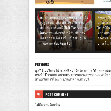
เดินหน้า
ผ่านการส
ไลฟ์สไตล์
เลือกสุ
สถานเอกอัครราชทูตสาธารณรัฐ
พัฒนา Sa
เปรูประจำประเทศไทย จัดงาน
มาตรการ
ฉลองครบรอบ 205 ปี วันประกาศ
ไต-NCDs 
อิสรภาพแห่งชาติ พร้อมชมการ
ความดันโ
แสดงการเต้นรำพื้นเมืองเปรูและ
ลดภาระค่
ร่วมงานเลี้ยงต้อนรับ
บาท ใน 1
PREVIOUS
มูลนิธิเฮอริเทจ (ประเทศไทย) จัดโครงการ “ทันตแพทย์
ครั้งที่ 14”ร่วมกับ หน่วยทันตกรรมพระราชทาน มหาวิทย
ศรีนครินทรวิโรฒ ร.ร.วัดป่าคา จ.สระบุรี
POST
COMMENT
ไม่มีความคิดเห็น