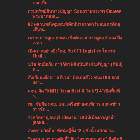
ดอกเบี้ย ...
กรมทรัพย์สินทางปัญญา น้อมถวายพระพรชัยมงคล
พระบาทสมเ...
GC ผสานพลังชุมชนพิทักษ์ป่าจากคาร์บอนเครดิตสู่
เส้นท...
เพราะการดูแลทุกคน เริ่มต้นจากการดูแลตัวเอง ถึง
เวลา...
เปิดฉากอย่างยิ่งใหญ่ กับ CTT Logistics ในงาน
Thail...
นริส จับมือกับ การกีฬาฟิลิปปินส์ เซ็นสัญญา (MOU)
ห...
สังเวียนเดือด! "สตีเว่น" ปิดเกมส์ไว ชนะTKO ยก3
ผงา...
สจล. จัด “KMITL Team Meet & Talk ปี 4”เปิดพื้นที่
ร...
พม. จับมือ มจธ. และเครือข่ายคนพิการ แถลงข่าว
การจัด...
จังหวัดกาญจนบุรี เปิดงาน "เสน่ห์เมืองกาญจน์"
(KANN...
สงครามวัดกึ๋น! ทัพนักสู้ทั้ง 12 คู่ชั่งน้ำหนักผ่าน...
“รองนายกฯ ทรงศักดิ์” ยัน “อากาศสะอาด” คือสิทธิ