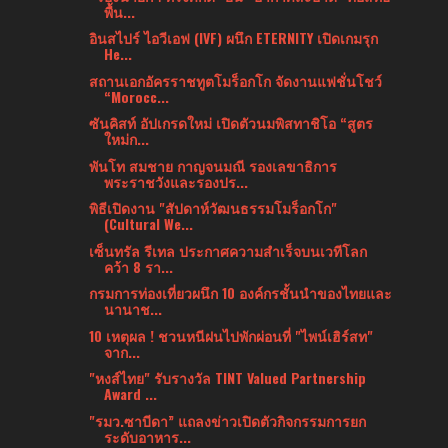
พื้น...
อินสไปร์ ไอวีเอฟ (IVF) ผนึก ETERNITY เปิดเกมรุก
He...
สถานเอกอัครราชทูตโมร็อกโก จัดงานแฟชั่นโชว์
“Morocc...
ซันคิสท์ อัปเกรดใหม่ เปิดตัวนมพิสทาชิโอ “สูตร
ใหม่ก...
พันโท สมชาย กาญจนมณี รองเลขาธิการ
พระราชวังและรองปร...
พิธีเปิดงาน "สัปดาห์วัฒนธรรมโมร็อกโก"
(Cultural We...
เซ็นทรัล รีเทล ประกาศความสำเร็จบนเวทีโลก
คว้า 8 รา...
กรมการท่องเที่ยวผนึก 10 องค์กรชั้นนำของไทยและ
นานาช...
10 เหตุผล ! ชวนหนีฝนไปพักผ่อนที่ "ไพน์เฮิร์สท"
จาก...
"หงส์ไทย" รับรางวัล TINT Valued Partnership
Award ...
"รมว.ซาบีดา” แถลงข่าวเปิดตัวกิจกรรมการยก
ระดับอาหาร...