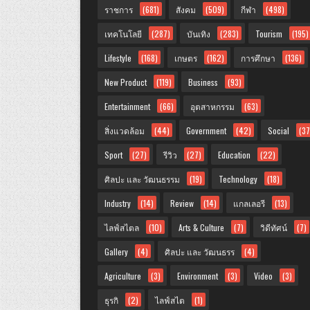
ราชการ
(681)
สังคม
(509)
กีฬา
(498)
เทคโนโลยี
(287)
บันเทิง
(283)
Tourism
(195)
Lifestyle
(168)
เกษตร
(162)
การศึกษา
(136)
New Product
(119)
Business
(93)
Entertainment
(66)
อุตสาหกรรม
(63)
สิ่งแวดล้อม
(44)
Government
(42)
Social
(37
Sport
(27)
รีวิว
(27)
Education
(22)
ศิลปะ และ วัฒนธรรม
(19)
Technology
(18)
Industry
(14)
Review
(14)
แกลเลอรี
(13)
ไลฟ์สไตล
(10)
Arts & Culture
(7)
วิดีทัศน์
(7)
Gallery
(4)
ศิลปะ และ วัฒนธรร
(4)
Agriculture
(3)
Environment
(3)
Video
(3)
ธุรกิ
(2)
ไลฟ์สไต
(1)