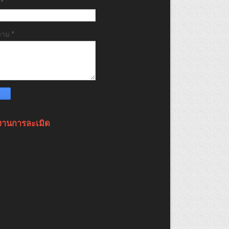
ล
*
วาม
*
งานการละเมิด