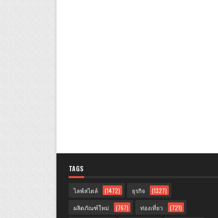
TAGS
ไลฟ์สไตล์
(1472)
ธุรกิจ
(1327)
ผลิตภัณฑ์ใหม่
(767)
ท่องเที่ยว
(721)