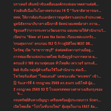
บราเดอร์ เดินหน้าขับเคลื่อนองค์กรแห่งอนาคตสานต่อพั...
ร่วมยินดีเนื่องในโอกาสครบรอบ 74 ปี “วันชาติสาธารณร...
ททท. ให้การต้อนรับเอกอัครราชทูตอิสราเอลประจำประเทศ...
มูลนิธิธรรมาภิบาลฯ ผนึกภาคี จัดหน่วยแพทย์อาสา ถวาย...
รัฐมนตรีว่าการกระทรวงวัฒนธรรม มอบหมายให้สำนักงานวั...
เปิดม่าน “River of Love the Series เรือนแพสะแกกรัง...
'กรมศุลกากร’ ครบรอบ 152 ปี ก้าวสู่มิติใหม่ NEXT DR...
ไทวัสดุ เปิด “สาขาราชบุรี” ส่งต่อพลังความร่วมมือสู...
การท่องเที่ยวแห่งประเทศไทย จับมือกูรูด้านการตลาด ผ...
ครบแล้ว! 100 สนามฟุตบอล ทั่วไทยคิง เพาเวอร์ ยกระดั...
Deli จับมือ กลุ่มผู้ค้าเครื่องใช้ในสำนักงาน ต่อเนื...
โชว์ฟอร์มเดือด! "ไทยแลนด์" บดชนะแต้ม "พรเพชร" เข้า...
🗓 วันเสาร์ที่ 4 กรกฎาคม 2569 ดร.ธนกร มณีโชติ ผู้อ...
2 กรกฎาคม 2569 93 ปี โรงมหรสพหลวงศาลาเฉลิมกรุงของ
ข...
กรมทรัพย์สินทางปัญญา เตรียมพร้อมผู้ประกอบการ นักสร...
เปิดโพยเด็ด “โปรโมชั่นรถใหม่” คุ้มสุดในงาน FAST Au...