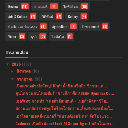
Review
(14)
แกลเลอรี
(13)
ไลฟ์สไตล
(10)
Arts & Culture
(7)
วิดีทัศน์
(7)
Gallery
(4)
ศิลปะ และ วัฒนธรร
(4)
Agriculture
(3)
Environment
(3)
Video
(3)
ธุรกิ
(2)
ไลฟ์สไต
(1)
อ่านรายเดือน
2026
(707)
▼
สิงหาคม
(16)
►
กรกฎาคม
(98)
▼
เปิดฉากอย่างยิ่งใหญ่! ศึกดำน้ำฟินสวิมมิ่ง ชิงชนะเล...
ฮุนไดชวนคนไทยเชียร์ "ช้างศึก" ศึก ASEAN Hyundai Cu...
เฮอริเทจ ชวนทำ "เนยถั่วอัลมอนด์ - เนยถั่วพิสทาชิโอ...
สถานเอกอัครราชทูตโมร็อกโกจัดงานเลี้ยงรับรองเนื่องใ...
เอาใจสายเฮลตี้-เบเกอรี่ "แบรนด์เฮอริเทจ" จัดโปรแรง...
Cadence เปิดตัว AuraStack AI Super Agent พลิกโฉมกา...