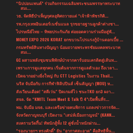
“นิปปอนเพนต์” ร่วมกิจกรรมเฉลิมพระชนมพรรษาพระบาท
สมเ...
วธ. จัดพิธีบำเพ็ญกุศลอุทิศถวายแด่ “เจ้าฟ้าพัชรกิติ...
รพ.กรุงเทพอินเตอร์เนชั่นแนล รุกขยายฐานลูกค้าต่างชา...
ไปรษณีย์ไทย – ทิพยประกันภัย ต่อยอดความร่วมมือสู่พั...
MONEY EXPO 2026 KORAT ยกขบวนโปรแรงกู้บ้านดอกเบี้ย ...
กรมทรัพย์สินทางปัญญา น้อมถวายพระพรชัยมงคลพระบาท
สมเ...
GC ผสานพลังชุมชนพิทักษ์ป่าจากคาร์บอนเครดิตสู่เส้นท...
เพราะการดูแลทุกคน เริ่มต้นจากการดูแลตัวเอง ถึงเวลา...
เปิดฉากอย่างยิ่งใหญ่ กับ CTT Logistics ในงาน Thail...
นริส จับมือกับ การกีฬาฟิลิปปินส์ เซ็นสัญญา (MOU) ห...
สังเวียนเดือด! "สตีเว่น" ปิดเกมส์ไว ชนะTKO ยก3 ผงา...
สจล. จัด “KMITL Team Meet & Talk ปี 4”เปิดพื้นที่ร...
พม. จับมือ มจธ. และเครือข่ายคนพิการ แถลงข่าวการจัด...
จังหวัดกาญจนบุรี เปิดงาน "เสน่ห์เมืองกาญจน์" (KANN...
สงครามวัดกึ๋น! ทัพนักสู้ทั้ง 12 คู่ชั่งน้ำหนักผ่าน...
“รองนายกฯ ทรงศักดิ์” ยัน “อากาศสะอาด” คือสิทธิพื้น...