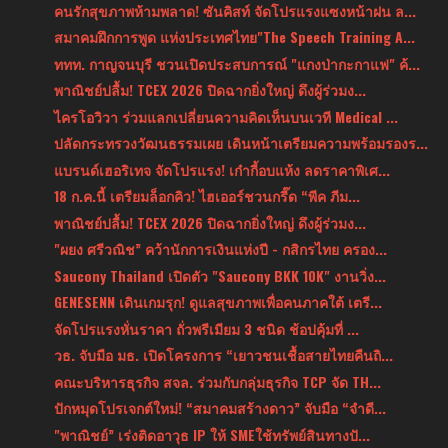
คนรักสุขภาพห้ามพลาด! ซันคิสท์ จัดโปรแรงแซงหน้าฝน ล...
สมาคมฝึกการพูด แห่งประเทศไทย"The Speech Training A...
ททท. กาญจนบุรี ชวนเปิดประสบการณ์ "แกงป่ากะกาแฟ" ค้...
พาณิชย์ปลื้ม! TCEX 2026 ปิดฉากยิ่งใหญ่ ดึงผู้ร่วมง...
ไครโอวิวา ร่วมแลกเปลี่ยนความคิดเห็นบนเวที Medical ...
ปลัดกระทรวงวัฒนธรรมเผย เดินหน้าเตรียมความพร้อมรองร...
แบรนด์เฮอริเทจ จัดโปรแรง! เก๋ากี้อบแห้ง ลดราคาพิเศ...
18 ก.ค.นี้ เตรียมล็อกคิว! ไฮเออร์ชวนกรี๊ด “พีค ภีม...
พาณิชย์ปลื้ม! TCEX 2026 ปิดฉากยิ่งใหญ่ ดึงผู้ร่วมง...
"ผยง ศรีวณิช” คว้านักการเงินแห่งปี - กสิกรไทย ครอง...
Saucony Thailand เปิดตัว "Saucony BKK 10K" งานวิ่ง...
GENESENN เดินเกมรุก! ดูแลสุขภาพเพื่อคนภาคใต้ เตรี...
จัดโปรแรงหั่นราคา ถั่วพรีเมียม 3 ชนิด ช้อปคุ้มที่ ...
วธ. จับมือ มธ. เปิดโครงการ “เยาวชนเชื้อสายไทยคืนถิ...
คณะบริหารธุรกิจ สจล. ร่วมกับกลุ่มธุรกิจ TCP จัด TH...
ปักหมุดโปรเจกต์ใหม่! “สมาคมสร้างดาว” จับมือ “จำดี...
"พาณิชย์” เร่งติดอาวุธ IP ให้ SMEใช้ทรัพย์สินทางปั...