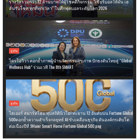
รางวัลรวมกว่า 12 ล้านบาทให้ผู้โชคดีกิจกรรม "เชียร์บอลให้มัน เฮ
ลั่นรับโชค ทุกที่ทุกเวลา" ในศึกฟุตบอลระดับโลก 2026
ธุรกิจ
ไครโอวิวา ตอกย้ำภาพผู้นำนวัตกรรมสุขภาพ ปักธงดันไทยสู่ “Global
Wellness Hub” ร่วมเวที The 8th SMART
ธุรกิจ
ไฮเออร์ สมาร์ทโฮม ทุบสถิตินิวไฮ! ทะยาน 12 อันดับบน Fortune Global
500ตอกย้ำความสำเร็จกลยุทธ์ AI ขับเคลื่อนธุรกิจ ดันองค์กรเติบโต
ต่อเนื่องปีที่ 9Haier Smart Home Fortune Global 500.png