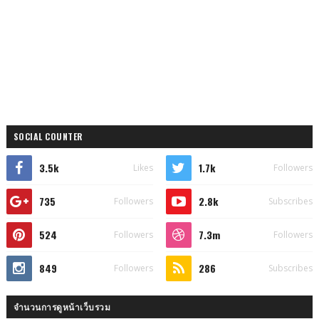
SOCIAL COUNTER
3.5k
1.7k
Likes
Followers
735
2.8k
Followers
Subscribes
524
7.3m
Followers
Followers
849
286
Followers
Subscribes
จำนวนการดูหน้าเว็บรวม