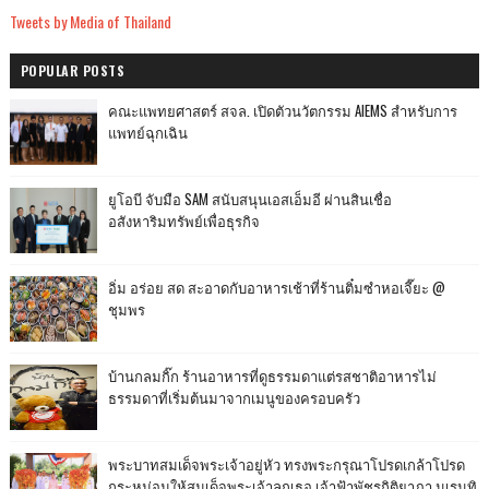
Tweets by Media of Thailand
POPULAR POSTS
คณะแพทยศาสตร์ สจล. เปิดตัวนวัตกรรม AIEMS สำหรับการ
แพทย์ฉุกเฉิน
ยูโอบี จับมือ SAM สนับสนุนเอสเอ็มอี ผ่านสินเชื่อ
อสังหาริมทรัพย์เพื่อธุรกิจ
อิ่ม อร่อย สด สะอาดกับอาหารเช้าที่ร้านติ๋มซำหอเจี๊ยะ @
ชุมพร
บ้านกลมกิ๊ก ร้านอาหารที่ดูธรรมดาแต่รสชาติอาหารไม่
ธรรมดาที่เริ่มต้นมาจากเมนูของครอบครัว
พระบาทสมเด็จพระเจ้าอยู่หัว ทรงพระกรุณาโปรดเกล้าโปรด
กระหม่อมให้สมเด็จพระเจ้าลูกเธอ เจ้าฟ้าพัชรกิติยาภา นเรนทิ