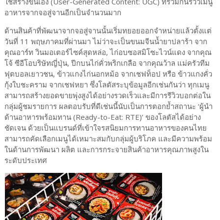
ใช้สร้างขึ้นเอง (User-Generated Content: UGC) ที่ร่วมกันรีวิวเมนู
อาหารจากจอสู่จานอีกเป็นจำนวนมาก
ด้านสินค้าที่พัฒนาจากจอสู่จานนั้นเริ่มทยอยออกจำหน่ายแล้วตั้งแต่
วันที่ 11 พฤษภาคมที่ผ่านมา ไม่ว่าจะเป็นขนมจีนน้ำยาปลาร้า จาก
คุณอาร์ท วินมอเตอร์ไซค์สุดหล่อ, ไก่อบซอสมิโซะไวน์แดง จากคุณ
โจ้ ซีอีโอบริษัทญี่ปุ่น, ปีกบนไก่คั่วพริกเกลือ จากคุณว้าล แม่ครัวทีม
ฟุตบอลเยาวชน, ข้าวแกงไก่นอกหม้อ จากเชฟท็อป หรือ ข้าวแกงคั่ว
กุ้งใบชะคราม จากเชฟหยา ซึ่งโลตัสระบุข้อมูลอีกเช่นกันว่า ทุกเมนู
สามารถสร้างยอดขายพุ่งสูงได้อย่างรวดเร็วและมีการรีวิวบอกต่อใน
กลุ่มผู้ชมรายการ ผลตอบรับที่ดีเช่นนี้นับเป็นการตอกย้ำสถานะ ‘ผู้นำ
ด้านอาหารพร้อมทาน (Ready-to-Eat: RTE)’ ของโลตัสได้อย่าง
ชัดเจน ด้วยเป็นแบรนด์ที่เข้าใจรสนิยมการทานอาหารของคนไทย
สามารถคัดเลือกเมนูได้เหมาะสมกับกลุ่มผู้บริโภค และมีความพร้อม
ในด้านการพัฒนา ผลิต และการกระจายสินค้าอาหารคุณภาพสูงใน
ระดับประเทศ