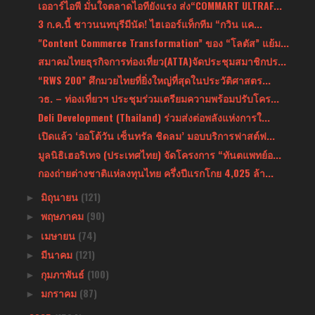
เออาร์ไอพี มั่นใจตลาดไอทียังแรง ส่ง“COMMART ULTRAF...
3 ก.ค.นี้ ชาวนนทบุรีมีนัด! ไฮเออร์แท็กทีม “กวิน แค...
"Content Commerce Transformation” ของ “โลตัส” แย้ม...
สมาคมไทยธุรกิจการท่องเที่ยว(ATTA)จัดประชุมสมาชิกปร...
“RWS 200” ศึกมวยไทยที่ยิ่งใหญ่ที่สุดในประวัติศาสตร...
วธ. – ท่องเที่ยวฯ ประชุมร่วมเตรียมความพร้อมปรับโคร...
Deli Development (Thailand) ร่วมส่งต่อพลังแห่งการใ...
เปิดแล้ว ‘ออโต้วัน เซ็นทรัล ชิดลม’ มอบบริการฟาสต์ฟ...
มูลนิธิเฮอริเทจ (ประเทศไทย) จัดโครงการ “ทันตแพทย์อ...
กองถ่ายต่างชาติแห่ลงทุนไทย ครึ่งปีแรกโกย 4,025 ล้า...
มิถุนายน
(121)
►
พฤษภาคม
(90)
►
เมษายน
(74)
►
มีนาคม
(121)
►
กุมภาพันธ์
(100)
►
มกราคม
(87)
►