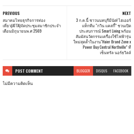
PREVIOUS
NEXT
สมาคมไทยธุรกิจการท่อง
3 ก.ค.นี้ ชาวนนทบุรีมีนัด! ไฮเออร์
เที่ยว(ATTA)จัดประชุมสมาชิกประจำ
แท็กทีม “กวิน แคสกี้” ชวนเปิด
เดือนมิถุนายนพ.ศ 2569
ประสบการณ์ Smart Living พร้อม
สัมผัสนวัตกรรมเครื่องใช้ไฟฟ้ารุ่น
ใหม่สุดล้ำในงาน“Haier Brand Zone x
Power Buy Central Northville” ที่
เซ็นทรัล นอร์ธวิลล์
POST
COMMENT
BLOGGER
DISQUS
FACEBOOK
ไม่มีความคิดเห็น