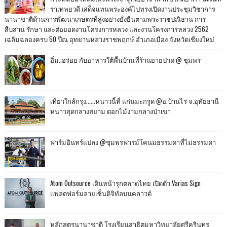
ราเทพยวดี เสด็จแทนพระองค์ไปทรงเปิดงานประชุมวิชาการ
นานาชาติด้านการพัฒนาเกษตรที่สูงอย่างยั่งยืนตามพระราชปณิธาน การ
สืบสาน รักษา และต่อยอดงานโครงการหลวง และงานโครงการหลวง 2562
เฉลิมฉลองครบ 50 ปีณ อุทยานหลวงราชพฤกษ์ อำเภอเมือง จังหวัดเชียงใหม่
อิ่ม..อร่อย กับอาหารใต้พื้นบ้านที่ร้านยายปวด @ ชุมพร
เที่ยวใกล้กรุง......หนาวนี้ที่ แก่นมะกรูด @อ.บ้านไร่ จ.อุทัยธานี
หนาวสุดกลางสยาม ดอกไม้งามกลางป่าเขา
ฟาร์มอินทร์แปลง @ชุมพรฟารม์โคนมธรรมดาที่ไม่ธรรมดา
Atom Outsource เดินหน้ารุกตลาดไทย เปิดตัว Varias Sign
แพลตฟอร์มลายเซ็นดิจิทัลบนคลาวด์
หลักสูตรนานาชาติ โรงเรียนสาธิตมหาวิทยาลัยศรีครินทร