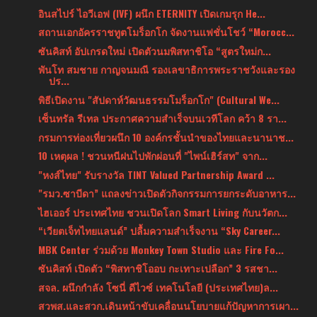
อินสไปร์ ไอวีเอฟ (IVF) ผนึก ETERNITY เปิดเกมรุก He...
สถานเอกอัครราชทูตโมร็อกโก จัดงานแฟชั่นโชว์ “Morocc...
ซันคิสท์ อัปเกรดใหม่ เปิดตัวนมพิสทาชิโอ “สูตรใหม่ก...
พันโท สมชาย กาญจนมณี รองเลขาธิการพระราชวังและรอง
ปร...
พิธีเปิดงาน "สัปดาห์วัฒนธรรมโมร็อกโก" (Cultural We...
เซ็นทรัล รีเทล ประกาศความสำเร็จบนเวทีโลก คว้า 8 รา...
กรมการท่องเที่ยวผนึก 10 องค์กรชั้นนำของไทยและนานาช...
10 เหตุผล ! ชวนหนีฝนไปพักผ่อนที่ "ไพน์เฮิร์สท" จาก...
"หงส์ไทย" รับรางวัล TINT Valued Partnership Award ...
"รมว.ซาบีดา” แถลงข่าวเปิดตัวกิจกรรมการยกระดับอาหาร...
ไฮเออร์ ประเทศไทย ชวนเปิดโลก Smart Living กับนวัตก...
“เวียตเจ็ทไทยแลนด์” ปลื้มความสำเร็จงาน “Sky Career...
MBK Center ร่วมด้วย Monkey Town Studio และ Fire Fo...
ซันคิสท์ เปิดตัว “พิสทาชิโออบ กะเทาะเปลือก” 3 รสชา...
สจล. ผนึกกำลัง โซนี่ ดีไวซ์ เทคโนโลยี (ประเทศไทย)ล...
สวพส.และสวก.เดินหน้าขับเคลื่อนนโยบายแก้ปัญหาการเผา...