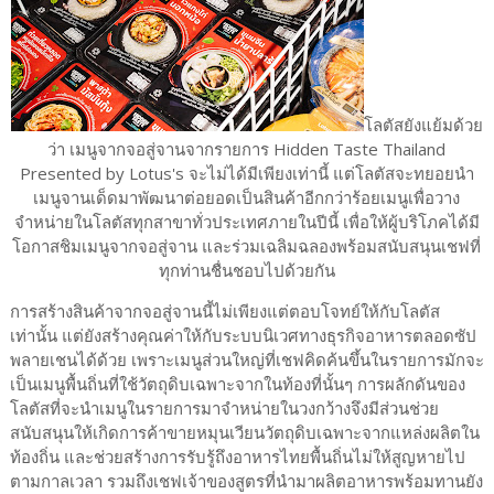
โลตัสยังแย้มด้วย
ว่า เมนูจากจอสู่จานจากรายการ Hidden Taste Thailand
Presented by Lotus's จะไม่ได้มีเพียงเท่านี้ แต่โลตัสจะทยอยนำ
เมนูจานเด็ดมาพัฒนาต่อยอดเป็นสินค้าอีกกว่าร้อยเมนูเพื่อวาง
จำหน่ายในโลตัสทุกสาขาทั่วประเทศภายในปีนี้ เพื่อให้ผู้บริโภคได้มี
โอกาสชิมเมนูจากจอสู่จาน และร่วมเฉลิมฉลองพร้อมสนับสนุนเชฟที่
ทุกท่านชื่นชอบไปด้วยกัน
การสร้างสินค้าจากจอสู่จานนี้ไม่เพียงแต่ตอบโจทย์ให้กับโลตัส
เท่านั้น แต่ยังสร้างคุณค่าให้กับระบบนิเวศทางธุรกิจอาหารตลอดซัป
พลายเชนได้ด้วย เพราะเมนูส่วนใหญ่ที่เชฟคิดค้นขึ้นในรายการมักจะ
เป็นเมนูพื้นถิ่นที่ใช้วัตถุดิบเฉพาะจากในท้องที่นั้นๆ การผลักดันของ
โลตัสที่จะนำเมนูในรายการมาจำหน่ายในวงกว้างจึงมีส่วนช่วย
สนับสนุนให้เกิดการค้าขายหมุนเวียนวัตถุดิบเฉพาะจากแหล่งผลิตใน
ท้องถิ่น และช่วยสร้างการรับรู้ถึงอาหารไทยพื้นถิ่นไม่ให้สูญหายไป
ตามกาลเวลา รวมถึงเชฟเจ้าของสูตรที่นำมาผลิตอาหารพร้อมทานยัง