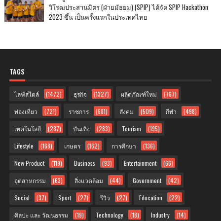
วิโรฒประสานมิตร (ฝ่ายมัธยม) (SPIP) ได้จัด SPIP Hackathon
2023 ขึ้น เป็นครั้งแรกในประเทศไทย
TAGS
ไลฟ์สไตล์
(1472)
ธุรกิจ
(1327)
ผลิตภัณฑ์ใหม่
(767)
ท่องเที่ยว
(721)
ราชการ
(681)
สังคม
(509)
กีฬา
(498)
เทคโนโลยี
(287)
บันเทิง
(283)
Tourism
(195)
Lifestyle
(168)
เกษตร
(162)
การศึกษา
(136)
New Product
(119)
Business
(93)
Entertainment
(66)
อุตสาหกรรม
(63)
สิ่งแวดล้อม
(44)
Government
(42)
Social
(37)
Sport
(27)
รีวิว
(27)
Education
(22)
ศิลปะ และ วัฒนธรรม
(19)
Technology
(18)
Industry
(14)