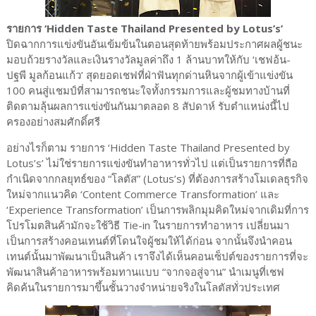
รายการ ‘Hidden Taste Thailand Presented by Lotus’s’
ปิดฉากการแข่งขันอันเข้มข้นในตอนสุดท้ายพร้อมประกาศผลผู้ชนะ
มอบถ้วยรางวัลและเงินรางวัลมูลค่าถึง 1 ล้านบาทให้กับ ‘เชฟอ้น-
ปฐพี มูลก้อนแก้ว’ สุดยอดเชฟที่ฝ่าฟันทุกด่านหินจากผู้เข้าแข่งขัน
100 คนสู่แชมป์ที่สามารถชนะใจทั้งกรรมการและผู้ชมทางบ้านที่
ติดตามลุ้นผลการแข่งขันกันมาตลอด 8 สัปดาห์ รับตำแหน่งนี้ไป
ครองอย่างสมศักดิ์ศรี
อย่างไรก็ตาม รายการ ‘Hidden Taste Thailand Presented by
Lotus’s’ ไม่ใช่รายการแข่งขันทำอาหารทั่วไป แต่เป็นรายการที่ถือ
กำเนิดจากกลยุทธ์ของ “โลตัส” (Lotus’s) ที่ต้องการสร้างโมเดลธุรกิจ
ใหม่จากแนวคิด ‘Content Commerce Transformation’ และ
‘Experience Transformation’ เป็นการพลิกมุมคิดใหม่จากเดิมที่การ
โปรโมตสินค้ามักจะใช้วิธี Tie-in ในรายการทำอาหาร เปลี่ยนมา
เป็นการสร้างคอนเทนต์ที่โดนใจผู้ชมให้ได้ก่อน จากนั้นจึงนำคอน
เทนต์นั้นมาพัฒนาเป็นสินค้า เราจึงได้เห็นคอนเซ็ปต์ของรายการที่จะ
พัฒนาสินค้าอาหารพร้อมทานแบบ “จากจอสู่จาน” นำเมนูที่เชฟ
คิดค้นในรายการมาขึ้นชั้นวางจำหน่ายจริงในโลตัสทั่วประเทศ