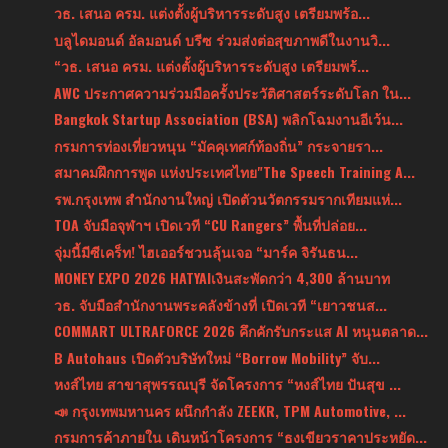
วธ. เสนอ ครม. แต่งตั้งผู้บริหารระดับสูง เตรียมพร้อ...
บลูไดมอนด์ อัลมอนด์ บรีซ ร่วมส่งต่อสุขภาพดีในงานวิ...
“วธ. เสนอ ครม. แต่งตั้งผู้บริหารระดับสูง เตรียมพร้...
AWC ประกาศความร่วมมือครั้งประวัติศาสตร์ระดับโลก ใน...
Bangkok Startup Association (BSA) พลิกโฉมงานอีเว้น...
กรมการท่องเที่ยวหนุน “มัคคุเทศก์ท้องถิ่น” กระจายรา...
สมาคมฝึกการพูด แห่งประเทศไทย"The Speech Training A...
รพ.กรุงเทพ สำนักงานใหญ่ เปิดตัวนวัตกรรมรากเทียมแห่...
TOA จับมือจุฬาฯ เปิดเวที “CU Rangers” พื้นที่ปล่อย...
จุ่มนี้มีซีเคร็ท! ไฮเออร์ชวนลุ้นเจอ “มาร์ค จิรันธน...
MONEY EXPO 2026 HATYAIเงินสะพัดกว่า 4,300 ล้านบาท
วธ. จับมือสำนักงานพระคลังข้างที่ เปิดเวที “เยาวชนส...
COMMART ULTRAFORCE 2026 คึกคักรับกระแส AI หนุนตลาด...
B Autohaus เปิดตัวบริษัทใหม่ “Borrow Mobility” จับ...
หงส์ไทย สาขาสุพรรณบุรี จัดโครงการ “หงส์ไทย ปันสุข ...
📣 กรุงเทพมหานคร ผนึกกำลัง ZEEKR, TPM Automotive, ...
กรมการค้าภายใน เดินหน้าโครงการ “ธงเขียวราคาประหยัด...