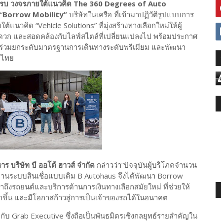
ยนต์ครบ วงจรภายใต้แนวคิด The 360 Degrees of Auto
“
Borrow Mobility”
บริษัทในเครือ ที่เข้ามาปฏิวัติรูปแบบการ
นวคิด “Vehicle Solutions” ที่มุ่งสร้างทางเลือกใหม่ให้ผู้
สะดวก และสอดคล้องกับไลฟ์สไตล์ที่เปลี่ยนแปลงไป พร้อมประกาศ
ื่อร่วมยกระดับมาตรฐานการเดินทางระดับพรีเมียม และพัฒนา
ศไทย
าร บริษัท บี ออโต้ ฮาวส์ จำกัด
กล่าวว่า“ปัจจุบันผู้บริโภคจำนวน
ผ่านระบบสินเชื่อแบบเดิม B Autohaus จึงได้พัฒนา Borrow
้าถึงรถยนต์และบริการด้านการเงินทางเลือกสมัยใหม่ ที่ช่วยให้
ากขึ้น และมีโอกาสก้าวสู่การเป็นเจ้าของรถได้ในอนาคต
อกับ Grab Executive ซึ่งถือเป็นพันธมิตรเชิงกลยุทธ์รายสำคัญใน