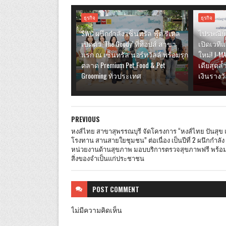
ธุรกิจ
ธุรกิจ
SWC ผนึกกำลัง เซ็นทรัล ฟู้ด รีเทล
ไปรษณีย
เปิดตัว ‘The Goody’ ที่ท็อปส์ สาขา
เปิดเวที
แรก ณ เซ็นทรัล นอร์ทวิลล์ พร้อมรุก
ใหม่! J-M
ตลาด Premium Pet Food & Pet
เดียสุดล
Grooming ทั่วประเทศ
เงินรางว
PREVIOUS
หงส์ไทย สาขาสุพรรณบุรี จัดโครงการ “หงส์ไทย ปันสุข
โรงทาน สานสายใยชุมชน” ต่อเนื่อง เป็นปีที่ 2 ผนึกกำลัง
หน่วยงานด้านสุขภาพ มอบบริการตรวจสุขภาพฟรี พร้อ
สิ่งของจำเป็นแก่ประชาชน
POST
COMMENT
ไม่มีความคิดเห็น