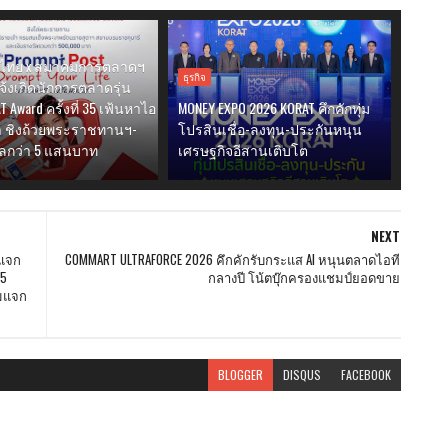
์ไทย x สมาคมการตลาดฯ
ธุรกิจ
แจ้งเกิดนักการตลาดรุ่น
AT Award ครั้งที่ 35 เฟ้นหาไอ
MONEY EXPO 2026 KORAT คึกคักทุ่ม
้ำ ชิงถ้วยพระราชทานฯ-
โปรสินเชื่อ-ลงทุน-ประกันหนุน
ัลกว่า 5 แสนบาท
เศรษฐกิจอีสานเติบโต
NEXT
 แจก
COMMART ULTRAFORCE 2026 คึกคักรับกระแส AI หนุนตลาดไอที
 5
กลางปี โน้ตบุ๊กครองแชมป์ยอดขาย
มแจก
BLOGGER
DISQUS
FACEBOOK