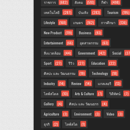
ราชการ
(682)
สังคม
(510)
กีฬา
(498)
เทคโนโลยี
(287)
บันเทิง
(283)
Tourism
(195)
Lifestyle
(168)
เกษตร
(162)
การศึกษา
(136)
New Product
(119)
Business
(93)
Entertainment
(66)
อุตสาหกรรม
(63)
สิ่งแวดล้อม
(44)
Government
(42)
Social
(37
Sport
(27)
รีวิว
(27)
Education
(22)
ศิลปะ และ วัฒนธรรม
(19)
Technology
(18)
Industry
(14)
Review
(14)
แกลเลอรี
(13)
ไลฟ์สไตล
(10)
Arts & Culture
(7)
วิดีทัศน์
(7)
Gallery
(4)
ศิลปะ และ วัฒนธรร
(4)
Agriculture
(3)
Environment
(3)
Video
(3)
ธุรกิ
(2)
ไลฟ์สไต
(1)