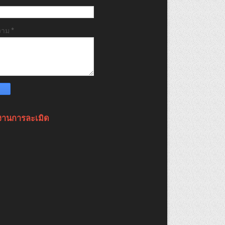
วาม
*
งานการละเมิด