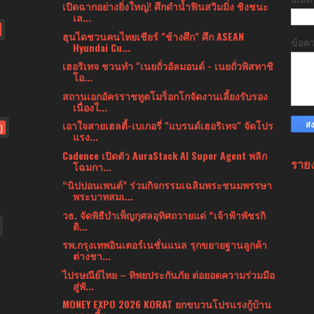
เปิดฉากอย่างยิ่งใหญ่! ศึกดำน้ำฟินสวิมมิ่ง ชิงชนะ
เล...
ฮุนไดชวนคนไทยเชียร์ "ช้างศึก" ศึก ASEAN
ข้อค
Hyundai Cu...
เฮอริเทจ ชวนทำ "เนยถั่วอัลมอนด์ - เนยถั่วพิสทาชิ
โอ...
สถานเอกอัครราชทูตโมร็อกโกจัดงานเลี้ยงรับรอง
เนื่องใ...
เอาใจสายเฮลตี้-เบเกอรี่ "แบรนด์เฮอริเทจ" จัดโปร
)
แรง...
Cadence เปิดตัว AuraStack AI Super Agent พลิก
ราย
โฉมกา...
“นิปปอนเพนต์” ร่วมกิจกรรมเฉลิมพระชนมพรรษา
พระบาทสมเ...
วธ. จัดพิธีบำเพ็ญกุศลอุทิศถวายแด่ “เจ้าฟ้าพัชรกิ
ติ...
รพ.กรุงเทพอินเตอร์เนชั่นแนล รุกขยายฐานลูกค้า
ต่างชา...
ไปรษณีย์ไทย – ทิพยประกันภัย ต่อยอดความร่วมมือ
สู่พั...
MONEY EXPO 2026 KORAT ยกขบวนโปรแรงกู้บ้าน