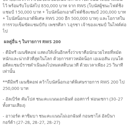
ไว้ พร้อมรับโบนัสไป 850,000 บาท จาก RWS (โบนัสผู้ชนะไฟต์ชิง
แชมป์ 150,000 บาท + โบนัสน็อกเอาต์ไฟต์ชิงแชมป์ 200,000 บาท
+ โบนัสน็อกเอาต์พิเศษ RWS 200 อีก 500,000 บาท) และโอกาสใน
การรวบเข็มขัดแชมป์กับ เพชรศิลา ว.อุรชา เจ้าของแชมป์ ในไฟต์ต่อ
ไป
ผลคู่อื่น ๆ ในรายการ RWS 200
- ดีมิทรี เมนชิคอฟ แสดงให้เห็นอีกครั้งว่าเขาคือนักมวยไทยที่หมัด
หนักและน่ากลัวที่สุดในโลก ด้วยการสาวหมัดน็อก เอเมอสัน เบนโต
อดีตแชมป์ราชดำเนินลงไปหมดสติบนเวที ด้วยเวลาเพียง 25 วินาที
เท่านั้น
**ดีมิทรี เมนชิคอฟ คว้าโบนัสน็อกเอาต์พิเศษรายการ RWS 200 ไป
250,000 บาท
- อัลเบิร์ต คัมโปส ชนะคะแนนเอกฉันท์ ออสการ์ ฟอนเซกา (30-27
ทั้งสามเสียง)
- อาวอร์ด คาซิมบา ชนะคะแนนไม่เอกฉันท์ กอนซาโล่ อัลบินา
กอร์ต้า (27-28, 28-27, 28-27)