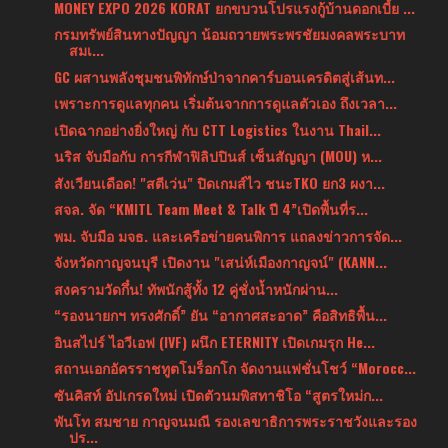
MONEY EXPO 2026 KORAT ยกขบวนโปรแรงกู้บ้านดอกเบี้ย ...
กรมทรัพย์สินทางปัญญา น้อมถวายพระพรชัยมงคลพระบาท
สมเ...
GC ผสานพลังชุมชนพิทักษ์ป่าจากคาร์บอนเครดิตสู่เส้นท...
เพราะการดูแลทุกคน เริ่มต้นจากการดูแลตัวเอง ถึงเวลา...
เปิดฉากอย่างยิ่งใหญ่ กับ CTT Logistics ในงาน Thail...
นริส จับมือกับ การกีฬาฟิลิปปินส์ เซ็นสัญญา (MOU) ห...
สังเวียนเดือด! "สตีเว่น" ปิดเกมส์ไว ชนะTKO ยก3 ผงา...
สจล. จัด “KMITL Team Meet & Talk ปี 4”เปิดพื้นที่ร...
พม. จับมือ มจธ. และเครือข่ายคนพิการ แถลงข่าวการจัด...
จังหวัดกาญจนบุรี เปิดงาน "เสน่ห์เมืองกาญจน์" (KANN...
สงครามวัดกึ๋น! ทัพนักสู้ทั้ง 12 คู่ชั่งน้ำหนักผ่าน...
“รองนายกฯ ทรงศักดิ์” ยัน “อากาศสะอาด” คือสิทธิพื้น...
อินสไปร์ ไอวีเอฟ (IVF) ผนึก ETERNITY เปิดเกมรุก He...
สถานเอกอัครราชทูตโมร็อกโก จัดงานแฟชั่นโชว์ “Morocc...
ซันคิสท์ อัปเกรดใหม่ เปิดตัวนมพิสทาชิโอ “สูตรใหม่ก...
พันโท สมชาย กาญจนมณี รองเลขาธิการพระราชวังและรอง
ปร...