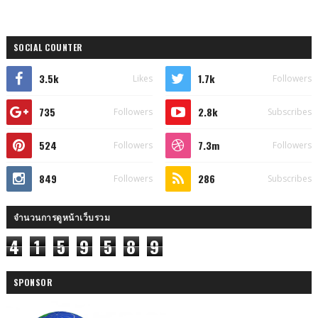
SOCIAL COUNTER
3.5k
1.7k
Likes
Followers
735
2.8k
Followers
Subscribes
524
7.3m
Followers
Followers
849
286
Followers
Subscribes
จำนวนการดูหน้าเว็บรวม
4
1
5
9
5
8
9
SPONSOR