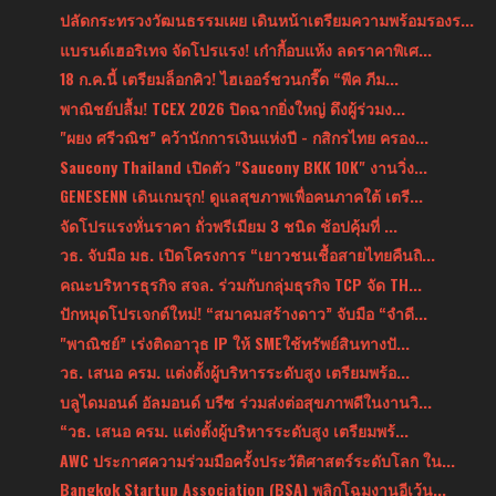
ปลัดกระทรวงวัฒนธรรมเผย เดินหน้าเตรียมความพร้อมรองร...
แบรนด์เฮอริเทจ จัดโปรแรง! เก๋ากี้อบแห้ง ลดราคาพิเศ...
18 ก.ค.นี้ เตรียมล็อกคิว! ไฮเออร์ชวนกรี๊ด “พีค ภีม...
พาณิชย์ปลื้ม! TCEX 2026 ปิดฉากยิ่งใหญ่ ดึงผู้ร่วมง...
"ผยง ศรีวณิช” คว้านักการเงินแห่งปี - กสิกรไทย ครอง...
Saucony Thailand เปิดตัว "Saucony BKK 10K" งานวิ่ง...
GENESENN เดินเกมรุก! ดูแลสุขภาพเพื่อคนภาคใต้ เตรี...
จัดโปรแรงหั่นราคา ถั่วพรีเมียม 3 ชนิด ช้อปคุ้มที่ ...
วธ. จับมือ มธ. เปิดโครงการ “เยาวชนเชื้อสายไทยคืนถิ...
คณะบริหารธุรกิจ สจล. ร่วมกับกลุ่มธุรกิจ TCP จัด TH...
ปักหมุดโปรเจกต์ใหม่! “สมาคมสร้างดาว” จับมือ “จำดี...
"พาณิชย์” เร่งติดอาวุธ IP ให้ SMEใช้ทรัพย์สินทางปั...
วธ. เสนอ ครม. แต่งตั้งผู้บริหารระดับสูง เตรียมพร้อ...
บลูไดมอนด์ อัลมอนด์ บรีซ ร่วมส่งต่อสุขภาพดีในงานวิ...
“วธ. เสนอ ครม. แต่งตั้งผู้บริหารระดับสูง เตรียมพร้...
AWC ประกาศความร่วมมือครั้งประวัติศาสตร์ระดับโลก ใน...
Bangkok Startup Association (BSA) พลิกโฉมงานอีเว้น...