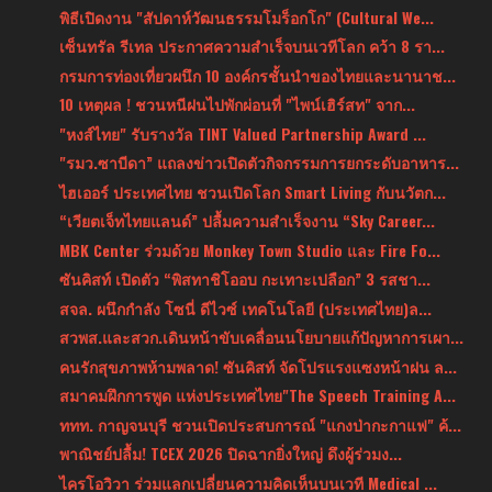
พิธีเปิดงาน "สัปดาห์วัฒนธรรมโมร็อกโก" (Cultural We...
เซ็นทรัล รีเทล ประกาศความสำเร็จบนเวทีโลก คว้า 8 รา...
กรมการท่องเที่ยวผนึก 10 องค์กรชั้นนำของไทยและนานาช...
10 เหตุผล ! ชวนหนีฝนไปพักผ่อนที่ "ไพน์เฮิร์สท" จาก...
"หงส์ไทย" รับรางวัล TINT Valued Partnership Award ...
"รมว.ซาบีดา” แถลงข่าวเปิดตัวกิจกรรมการยกระดับอาหาร...
ไฮเออร์ ประเทศไทย ชวนเปิดโลก Smart Living กับนวัตก...
“เวียตเจ็ทไทยแลนด์” ปลื้มความสำเร็จงาน “Sky Career...
MBK Center ร่วมด้วย Monkey Town Studio และ Fire Fo...
ซันคิสท์ เปิดตัว “พิสทาชิโออบ กะเทาะเปลือก” 3 รสชา...
สจล. ผนึกกำลัง โซนี่ ดีไวซ์ เทคโนโลยี (ประเทศไทย)ล...
สวพส.และสวก.เดินหน้าขับเคลื่อนนโยบายแก้ปัญหาการเผา...
คนรักสุขภาพห้ามพลาด! ซันคิสท์ จัดโปรแรงแซงหน้าฝน ล...
สมาคมฝึกการพูด แห่งประเทศไทย"The Speech Training A...
ททท. กาญจนบุรี ชวนเปิดประสบการณ์ "แกงป่ากะกาแฟ" ค้...
พาณิชย์ปลื้ม! TCEX 2026 ปิดฉากยิ่งใหญ่ ดึงผู้ร่วมง...
ไครโอวิวา ร่วมแลกเปลี่ยนความคิดเห็นบนเวที Medical ...