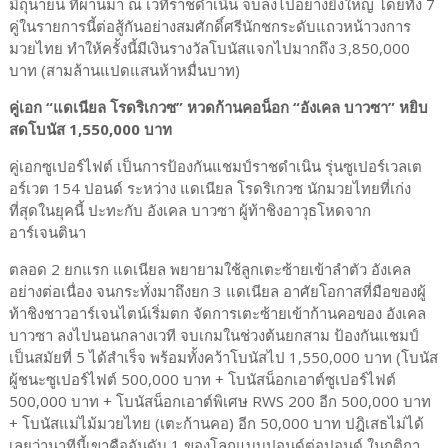
มิถุนายน ที่ผ่านมา ณ เวทีราชดำเนิน จบลงไปอย่างยิ่งใหญ่ โดยทั้ง 7
คู่ในรายการนี้ต่อสู้กันอย่างสมศักดิ์ศรีนักชกระดับแถวหน้าวงการ
มวยไทย ทำให้ครั้งนี้มีเงินรางวัลโบนัสแจกไปมากถึง 3,850,000
บาท (สามล้านแปดแสนห้าหมื่นบาท)
คู่เอก “แดเนียล โรดริเกวซ” หวดก้านคอน็อก “อังเคล บาวซา” หยิบ
สดโบนัส 1,550,000 บาท
คู่เอกซูเปอร์ไฟต์ เป็นการป้องกันแชมป์ราชดำเนิน รุ่นซูเปอร์เวลเต
อร์เวต 154 ปอนด์ ระหว่าง แดเนียล โรดริเกวซ นักมวยไทยที่เก่ง
ที่สุดในยุคนี้ ปะทะกับ อังเคล บาวซา ผู้ท้าชิงอาวุธโหดจาก
อาร์เจนตินา
ตลอด 2 ยกแรก แดเนียล พยายามใช้ลูกเตะซ้ายเข้าลำตัว อังเคล
อย่างต่อเนื่อง จนกระทั่งมาถึงยก 3 แดเนียล อาศัยโอกาสที่มือของผู้
ท้าชิงชาวอาร์เจนไตน์เริ่มตก จัดการเตะซ้ายเข้าก้านคอของ อังเคล
บาวซา ลงไปนอนกลางเวที จบเกมในช่วงต้นยกสาม ป้องกันแชมป์
เป็นสมัยที่ 5 ได้สำเร็จ พร้อมทั้งคว้าโบนัสไป 1,550,000 บาท (โบนัส
ผู้ชนะซูเปอร์ไฟต์ 500,000 บาท + โบนัสน็อกเอาต์ซูเปอร์ไฟต์
500,000 บาท + โบนัสน็อกเอาต์พิเศษ RWS 200 อีก 500,000 บาท
+ โบนัสแม่ไม้มวยไทย (เตะก้านคอ) อีก 50,000 บาท ปฎิเสธไม่ได้
เลยว่านาทีนี้เขาคืออันดับ 1 ของโลกแบบปอนด์ต่อปอนด์ ในกติกา