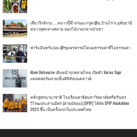
เที่ยวใกล้กรุง......หนาวนี้ที่ แก่นมะกรูด @อ.บ้านไร่ จ.อุทัยธานี
หนาวสุดกลางสยาม ดอกไม้งามกลางป่าเขา
ฟาร์มอินทร์แปลง @ชุมพรฟารม์โคนมธรรมดาที่ไม่ธรรมดา
Atom Outsource เดินหน้ารุกตลาดไทย เปิดตัว Varias Sign
แพลตฟอร์มลายเซ็นดิจิทัลบนคลาวด์
หลักสูตรนานาชาติ โรงเรียนสาธิตมหาวิทยาลัยศรีครินทร
วิโรฒประสานมิตร (ฝ่ายมัธยม) (SPIP) ได้จัด SPIP Hackathon
2023 ขึ้น เป็นครั้งแรกในประเทศไทย