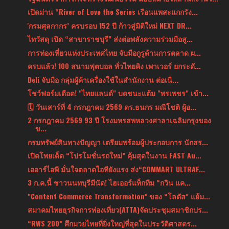
เปิดม่าน “River of Love the Series เรือนแพสะแกกรัง...
'กรมศุลกากร’ ครบรอบ 152 ปี ก้าวสู่มิติใหม่ NEXT DR...
ไทวัสดุ เปิด “สาขาราชบุรี” ส่งต่อพลังความร่วมมือสู...
การท่องเที่ยวแห่งประเทศไทย จับมือกูรูด้านการตลาด ผ...
ครบแล้ว! 100 สนามฟุตบอล ทั่วไทยคิง เพาเวอร์ ยกระดั...
Deli จับมือ กลุ่มผู้ค้าเครื่องใช้ในสำนักงาน ต่อเนื...
โชว์ฟอร์มเดือด! "ไทยแลนด์" บดชนะแต้ม "พรเพชร" เข้า...
🗓 วันเสาร์ที่ 4 กรกฎาคม 2569 ดร.ธนกร มณีโชติ ผู้อ...
2 กรกฎาคม 2569 93 ปี โรงมหรสพหลวงศาลาเฉลิมกรุงของ
ข...
กรมทรัพย์สินทางปัญญา เตรียมพร้อมผู้ประกอบการ นักสร...
เปิดโพยเด็ด “โปรโมชั่นรถใหม่” คุ้มสุดในงาน FAST Au...
เออาร์ไอพี มั่นใจตลาดไอทียังแรง ส่ง“COMMART ULTRAF...
3 ก.ค.นี้ ชาวนนทบุรีมีนัด! ไฮเออร์แท็กทีม “กวิน แค...
"Content Commerce Transformation” ของ “โลตัส” แย้ม...
สมาคมไทยธุรกิจการท่องเที่ยว(ATTA)จัดประชุมสมาชิกปร...
“RWS 200” ศึกมวยไทยที่ยิ่งใหญ่ที่สุดในประวัติศาสตร...