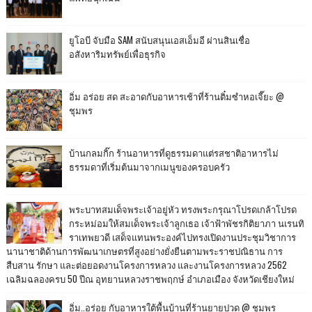
ยูโอบี จับมือ SAM สนับสนุนเอสเอ็มอี ผ่านสินเชื่อ
อสังหาริมทรัพย์เพื่อธุรกิจ
อิ่ม อร่อย สด สะอาดกับอาหารเช้าที่ร้านติ๋มซำหอเจี๊ยะ @
ชุมพร
บ้านกลมกิ๊ก ร้านอาหารที่ดูธรรมดาแต่รสชาติอาหารไม่
ธรรมดาที่เริ่มต้นมาจากเมนูของครอบครัว
พระบาทสมเด็จพระเจ้าอยู่หัว ทรงพระกรุณาโปรดเกล้าโปรด
กระหม่อมให้สมเด็จพระเจ้าลูกเธอ เจ้าฟ้าพัชรกิติยาภา นเรนทิ
ราเทพยวดี เสด็จแทนพระองค์ไปทรงเปิดงานประชุมวิชาการ
นานาชาติด้านการพัฒนาเกษตรที่สูงอย่างยั่งยืนตามพระราชปณิธาน การ
สืบสาน รักษา และต่อยอดงานโครงการหลวง และงานโครงการหลวง 2562
เฉลิมฉลองครบ 50 ปีณ อุทยานหลวงราชพฤกษ์ อำเภอเมือง จังหวัดเชียงใหม่
อิ่ม..อร่อย กับอาหารใต้พื้นบ้านที่ร้านยายปวด @ ชุมพร