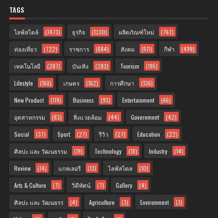
TAGS
ไลฟ์สไตล์
(1473)
ธุรกิจ
(1330)
ผลิตภัณฑ์ใหม่
(767)
ท่องเที่ยว
(722)
ราชการ
(684)
สังคม
(511)
กีฬา
(499)
เทคโนโลยี
(287)
บันเทิง
(283)
Tourism
(195)
Lifestyle
(168)
เกษตร
(162)
การศึกษา
(136)
New Product
(119)
Business
(93)
Entertainment
(66)
อุตสาหกรรม
(63)
สิ่งแวดล้อม
(44)
Government
(42)
Social
(37)
Sport
(27)
รีวิว
(27)
Education
(22)
ศิลปะ และ วัฒนธรรม
(19)
Technology
(18)
Industry
(14)
Review
(14)
แกลเลอรี
(13)
ไลฟ์สไตล
(10)
Arts & Culture
(7)
วิดีทัศน์
(7)
Gallery
(4)
ศิลปะ และ วัฒนธรร
(4)
Agriculture
(3)
Environment
(3)