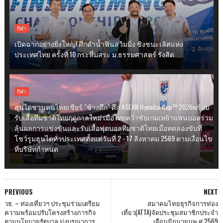
กีฬา
เปิดฉากอย่างยิ่งใหญ่! ศึกดำน้ำฟินสวิมมิ่ง ชิงชนะเลิศแห่ง
ประเทศไทย ครั้งที่ 10 กระหึ่มสระ ม.ธรรมศาสตร์ รังสิต
กีฬา
ฮุนไดชวนคนไทยเชียร์ "ช้างศึก" ศึก ASEAN Hyundai Cup™ 2026พร้อม
รับเสื้อทีมชาติไทยฤดูกาลใหม่ เมื่อไทยคว้าชัยเกมเหย้าแฟนบอลร่วม
ลุ้นผลการแข่งขันและรับเสื้อฟุตบอลทีมชาติไทยเมื่อทดลองขับที่
โชว์รูมฮุนไดทั่วประเทศตั้งแต่วันที่ 2 - 17 สิงหาคม 2569 ตามเงื่อนไข
ที่บริษัทกำหนด
PREVIOUS
NEXT
วธ. – ท่องเที่ยวฯ ประชุมร่วมเตรียม
สมาคมไทยธุรกิจการท่อง
ความพร้อมปรับโครงสร้างภารกิจ
เที่ยว(ATTA)จัดประชุมสมาชิกประจำ
ตามนโยบายรัฐบาล มุ่งบูรณาการ
เดือนมิถุนายนพ.ศ 2569