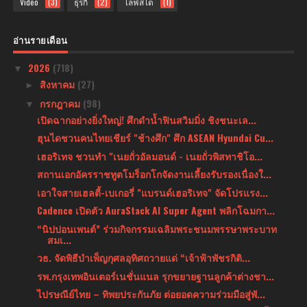
Video
(3)
ธุรกิ
(2)
ไลฟ์สไต
(1)
อ่านรายเดือน
2026
(718)
▼
สิงหาคม
(27)
►
กรกฎาคม
(98)
▼
เปิดฉากอย่างยิ่งใหญ่! ศึกดำน้ำฟินสวิมมิ่ง ชิงชนะเล...
ฮุนไดชวนคนไทยเชียร์ "ช้างศึก" ศึก ASEAN Hyundai Cu...
เฮอริเทจ ชวนทำ "เนยถั่วอัลมอนด์ - เนยถั่วพิสทาชิโอ...
สถานเอกอัครราชทูตโมร็อกโกจัดงานเลี้ยงรับรองเนื่องใ...
เอาใจสายเฮลตี้-เบเกอรี่ "แบรนด์เฮอริเทจ" จัดโปรแรง...
Cadence เปิดตัว AuraStack AI Super Agent พลิกโฉมกา...
“นิปปอนเพนต์” ร่วมกิจกรรมเฉลิมพระชนมพรรษาพระบาท
สมเ...
วธ. จัดพิธีบำเพ็ญกุศลอุทิศถวายแด่ “เจ้าฟ้าพัชรกิติ...
รพ.กรุงเทพอินเตอร์เนชั่นแนล รุกขยายฐานลูกค้าต่างชา...
ไปรษณีย์ไทย – ทิพยประกันภัย ต่อยอดความร่วมมือสู่พั...