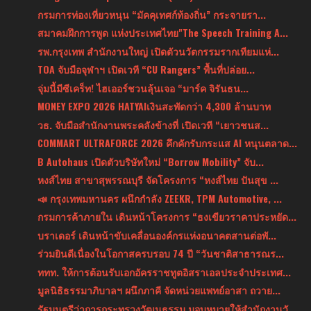
กรมการท่องเที่ยวหนุน “มัคคุเทศก์ท้องถิ่น” กระจายรา...
สมาคมฝึกการพูด แห่งประเทศไทย"The Speech Training A...
รพ.กรุงเทพ สำนักงานใหญ่ เปิดตัวนวัตกรรมรากเทียมแห่...
TOA จับมือจุฬาฯ เปิดเวที “CU Rangers” พื้นที่ปล่อย...
จุ่มนี้มีซีเคร็ท! ไฮเออร์ชวนลุ้นเจอ “มาร์ค จิรันธน...
MONEY EXPO 2026 HATYAIเงินสะพัดกว่า 4,300 ล้านบาท
วธ. จับมือสำนักงานพระคลังข้างที่ เปิดเวที “เยาวชนส...
COMMART ULTRAFORCE 2026 คึกคักรับกระแส AI หนุนตลาด...
B Autohaus เปิดตัวบริษัทใหม่ “Borrow Mobility” จับ...
หงส์ไทย สาขาสุพรรณบุรี จัดโครงการ “หงส์ไทย ปันสุข ...
📣 กรุงเทพมหานคร ผนึกกำลัง ZEEKR, TPM Automotive, ...
กรมการค้าภายใน เดินหน้าโครงการ “ธงเขียวราคาประหยัด...
บราเดอร์ เดินหน้าขับเคลื่อนองค์กรแห่งอนาคตสานต่อพั...
ร่วมยินดีเนื่องในโอกาสครบรอบ 74 ปี “วันชาติสาธารณร...
ททท. ให้การต้อนรับเอกอัครราชทูตอิสราเอลประจำประเทศ...
มูลนิธิธรรมาภิบาลฯ ผนึกภาคี จัดหน่วยแพทย์อาสา ถวาย...
รัฐมนตรีว่าการกระทรวงวัฒนธรรม มอบหมายให้สำนักงานวั...