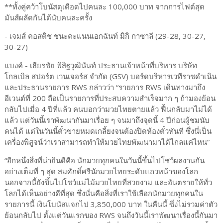
**ทั้งคู่คว้าโบนัสดุเดือดไปคนละ 100,000 บาท จากการไฟต์สุด
มันส์ผลัดกันได้นับคนละครั้ง
- เจมส์ คอสติช ชนะคะแนนเอกฉันท์ มิกิ กาซาลี (29-28, 30-27,
30-27)
แบงค์ - เธียรชัย พิสิฐวุฒินันท์ ประธานเจ้าหน้าที่บริหาร บริษัท
โกลเบิล สปอร์ต เวนเจอร์ส จำกัด (GSV) บอร์ดบริหารเวทีราชดำเนิน
และประธานรายการ RWS กล่าวว่า “รายการ RWS เดินทางมาถึง
อีเวนต์ที่ 200 ถือเป็นรายการที่ประสบความสำเร็จมาก ๆ ถ้ามองย้อน
กลับไปเมื่อ 4 ปีที่แล้ว คนบอกว่ามวยไทยตายแล้ว ฟื้นกลับมาไม่ได้
แล้ว แต่วันนี้เราพัฒนากันมาเรื่อย ๆ จนมาถึงจุดนี้ 4 ปีก่อนผู้ชมนับ
คนได้ แต่ในวันนี้ตั๋วขายหมดเกลี้ยงจนต้องปิดห้องตั๋วทันที ซึ่งนี่เป็น
เครื่องพิสูจน์ว่าเราสามารถทำให้มวยไทยพัฒนามาได้ไกลแค่ไหน”
“อีกหนึ่งสิ่งที่น่ายินดีคือ นักมวยทุกคนในวันนี้ขึ้นไปโชว์ผลงานกัน
อย่างเต็มที่ ๆ สุด สมศักดิ์ศรีนักมวยไทยระดับแถวหน้าของโลก
นอกจากนี้ยังขึ้นไปโชว์แม่ไม้มวยไทยที่สวยงาม และอันตรายให้ทั่ว
โลกได้เห็นอย่างดีที่สุด ซึ่งนั่นคือสิ่งที่เราใช้เลือกนักมวยทุกคนใน
รายการนี้ เงินโบนัสแจกไป 3,850,000 บาท ในคืนนี้ ซึ่งไม่รวมค่าตัว
ย้อนกลับไป ตั้งแต่วันแรกของ RWS จนถึงวันนี้เราพัฒนาเรื่องนี้กันมา