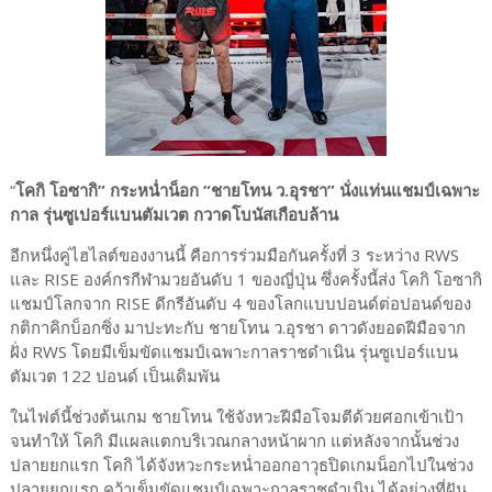
“
โคกิ โอซากิ” กระหน่ำน็อก “ชายโทน ว.อุรชา” นั่งแท่นแชมป์เฉพาะ
กาล รุ่นซูเปอร์แบนตัมเวต กวาดโบนัสเกือบล้าน
อีกหนึ่งคู่ไฮไลต์ของงานนี้ คือการร่วมมือกันครั้งที่ 3 ระหว่าง RWS
และ RISE องค์กรกีฬามวยอันดับ 1 ของญี่ปุ่น ซึ่งครั้งนี้ส่ง โคกิ โอซากิ
แชมป์โลกจาก RISE ดีกรีอันดับ 4 ของโลกแบบปอนด์ต่อปอนด์ของ
กติกาคิกบ็อกซิ่ง มาปะทะกับ ชายโทน ว.อุรชา ดาวดังยอดฝีมือจาก
ฝั่ง RWS โดยมีเข็มขัดแชมป์เฉพาะกาลราชดำเนิน รุ่นซูเปอร์แบน
ตัมเวต 122 ปอนด์ เป็นเดิมพัน
ในไฟต์นี้ช่วงต้นเกม ชายโทน ใช้จังหวะฝีมือโจมตีด้วยศอกเข้าเป้า
จนทำให้ โคกิ มีแผลแตกบริเวณกลางหน้าผาก แต่หลังจากนั้นช่วง
ปลายยกแรก โคกิ ได้จังหวะกระหน่ำออกอาวุธปิดเกมน็อกไปในช่วง
ปลายยกแรก คว้าเข็มขัดแชมป์เฉพาะกาลราชดำเนิน ได้อย่างที่ฝัน