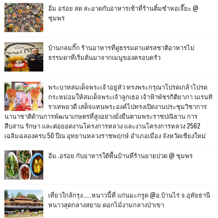
อิ่ม อร่อย สด สะอาดกับอาหารเช้าที่ร้านติ๋มซำหอเจี๊ยะ @
ชุมพร
บ้านกลมกิ๊ก ร้านอาหารที่ดูธรรมดาแต่รสชาติอาหารไม่
ธรรมดาที่เริ่มต้นมาจากเมนูของครอบครัว
พระบาทสมเด็จพระเจ้าอยู่หัว ทรงพระกรุณาโปรดเกล้าโปรด
กระหม่อมให้สมเด็จพระเจ้าลูกเธอ เจ้าฟ้าพัชรกิติยาภา นเรนทิ
ราเทพยวดี เสด็จแทนพระองค์ไปทรงเปิดงานประชุมวิชาการ
นานาชาติด้านการพัฒนาเกษตรที่สูงอย่างยั่งยืนตามพระราชปณิธาน การ
สืบสาน รักษา และต่อยอดงานโครงการหลวง และงานโครงการหลวง 2562
เฉลิมฉลองครบ 50 ปีณ อุทยานหลวงราชพฤกษ์ อำเภอเมือง จังหวัดเชียงใหม่
อิ่ม..อร่อย กับอาหารใต้พื้นบ้านที่ร้านยายปวด @ ชุมพร
เที่ยวใกล้กรุง......หนาวนี้ที่ แก่นมะกรูด @อ.บ้านไร่ จ.อุทัยธานี
หนาวสุดกลางสยาม ดอกไม้งามกลางป่าเขา