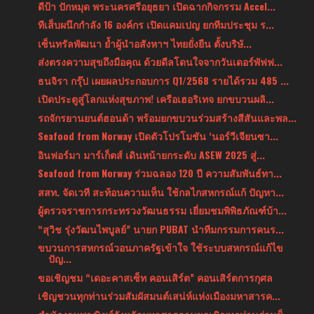
ดีป้า ปักหมุด พระนครศรีอยุธยา เปิดฉากกิจกรรม Accel...
ทีเส็บผนึกกำลัง 16 องค์กร เปิดแคมเปญ ยกทีมประชุม ร...
เซ็นทรัลพัฒนา ย้ำผู้นำอสังหาฯ ไทยยั่งยืน ตั้งบริษั...
ส่งตรงความสุขถึงมือคุณ ด้วยดีลโดนใจจากวันเดอร์พัฟฟ...
ธนจิรา กรุ๊ป เผยผลประกอบการ Q1/2568 รายได้รวม 485 ...
เปิดประตูสู่โลกแห่งสุขภาพ! เครือเฮอริเทจ ยกขบวนผลิ...
รถจักรยานยนต์ฮอนด้า พร้อมยกขบวนร่วมสร้างสีสันและพล...
Seafood from Norway เปิดตัวโปรโมชัน ‘นอร์วีเจียนซา...
อินฟอร์มา มาร์เก็ตส์ เดินหน้ายกระดับ ASEW 2025 สู่...
Seafood from Norway ร่วมฉลอง 120 ปี ความสัมพันธ์ทา...
สสท. จัดเวที สะท้อนความเห็น ใช้กลไกสหกรณ์แก้ ปัญหา...
ผู้ตรวจราชการกระทรวงวัฒนธรรม เยี่ยมชมพิพิธภัณฑ์บ้า...
“สุวิช รุ่งวัฒนไพบูลย์” นายก PUBAT นำทีมกรรมการคนร...
ขบวนการสหกรณ์วอนภาครัฐเข้าใจ ใช้ระบบสหกรณ์แก้ไข
ปัญ...
ขอเชิญชม “เดอะคาสเซ็ท คอนเสิร์ต” คอนเสิร์ตการกุศล
เชิญชวนทุกท่านร่วมสัมผัสมนต์เสน่ห์แห่งเมืองมหาสารค...