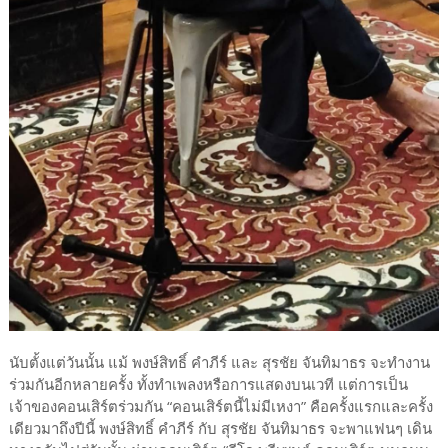
นับตั้งแต่วันนั้น แม้ พงษ์สิทธิ์ คำภีร์ และ สุรชัย จันทิมาธร จะทำงาน
ร่วมกันอีกหลายครั้ง ทั้งทำเพลงหรือการแสดงบนเวที แต่การเป็น
เจ้าของคอนเสิร์ตร่วมกัน “คอนเสิร์ตนี้ไม่มีเหงา” คือครั้งแรกและครั้ง
เดียวมาถึงปีนี้ พงษ์สิทธิ์ คำภีร์ กับ สุรชัย จันทิมาธร จะพาแฟนๆ เดิน