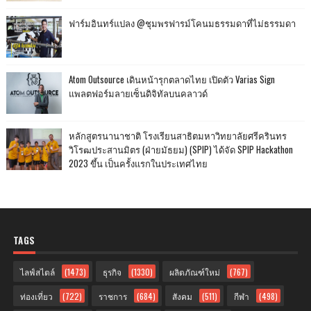
ฟาร์มอินทร์แปลง @ชุมพรฟารม์โคนมธรรมดาที่ไม่ธรรมดา
Atom Outsource เดินหน้ารุกตลาดไทย เปิดตัว Varias Sign
แพลตฟอร์มลายเซ็นดิจิทัลบนคลาวด์
หลักสูตรนานาชาติ โรงเรียนสาธิตมหาวิทยาลัยศรีครินทร
วิโรฒประสานมิตร (ฝ่ายมัธยม) (SPIP) ได้จัด SPIP Hackathon
2023 ขึ้น เป็นครั้งแรกในประเทศไทย
TAGS
ไลฟ์สไตล์
(1473)
ธุรกิจ
(1330)
ผลิตภัณฑ์ใหม่
(767)
ท่องเที่ยว
(722)
ราชการ
(684)
สังคม
(511)
กีฬา
(498)