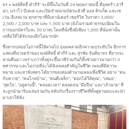
ธร x พงษ์สิทธิ์ คำภีร์” จะมีขึ้นในวันที่ 24 พฤษภาคมนี้ ที่อุลตร้า อารี
น่า, บราโว่ บีเคเค และเปิดจำหน่ายบัตรแล้วที่ ออล ทิกเก็ต และเซ
เว่น-อีเลฟเว่น ทุกสาขาที่มีเคาน์เตอร์ เซอร์วิส ในราคา 3,000/
2,500 / 2,000 บาท และ 1,500 บาท (ยังไม่รวมค่าธรรมเนียมใน
การออกบัตรใบละ 30 บาท) โดยที่นั่งซึ่งมีเพียง 1,000 ที่นั่งเท่านั้น
เหลือให้ได้จับจองอีกไม่มากนัก
ซึ่งหากปล่อยโอกาสนี้ให้ผ่านไป ย่อมพลาดอีกความประทับใจ อีกการ
แสดงที่น่าจดจำของ พงษ์สิทธิ์ คำภีร์ และ สุรชัย จันทิมาธร ที่ยากจะ
หวนคืนมา เพราะกว่าทั้งคู่จะขึ้นเวทีร่วมกันก็ทิ้งช่วงยาวนานกว่า 3
ทศวรรษ และไม่ง่ายที่จะได้ฟังเพลงสำคัญในชีวิต เพลงที่มีความ
หมาย และหาฟังสดๆ ได้ยากของสองตำนานเพลงเพื่อชีวิต อย่าง "คน
กับควาย”, “คนไกลบ้าน", “คนตีเหล็ก", “ดอกไม้ให้คุณ”, “เสมอ”,
“สุดใจ”, “อยู่ตรงนี้”, “ตลอดเวลา” ตลอดจน “มือปืน” และ“เจ้านาย” ที่
จะถูกนำมาร้องเล่นร่วมกัน สลับกับเรื่องราวชีวิตที่ทั้งคู่ผ่านพบและนำ
มาเล่าให้ฟัง