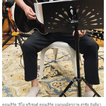
คอนเสิร์ต “ลีโอ พรีเซนต์ คอนเสิร์ต บนถนนมิตรภาพ สุรชัย จันทิมา