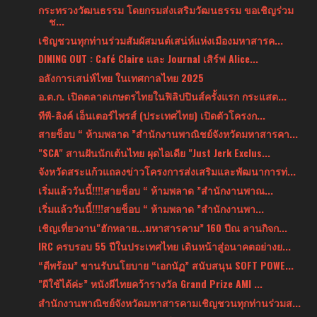
กระทรวงวัฒนธรรม โดยกรมส่งเสริมวัฒนธรรม ขอเชิญร่วม
ช...
เชิญชวนทุกท่านร่วมสัมผัสมนต์เสน่ห์แห่งเมืองมหาสารค...
DINING OUT : Café Claire และ Journal เสิร์ฟ Alice...
อลังการเสน่ห์ไทย ในเทศกาลไทย 2025
อ.ต.ก. เปิดตลาดเกษตรไทยในฟิลิปปินส์ครั้งแรก กระแสต...
ทีพี-ลิงค์ เอ็นเตอร์ไพรส์ (ประเทศไทย) เปิดตัวโครงก...
สายช็อบ “ ห้ามพลาด ”สำนักงานพาณิชย์จังหวัดมหาสารคา...
"SCA" สานฝันนักเต้นไทย ผุดไอเดีย "Just Jerk Exclus...
จังหวัดสระแก้วแถลงข่าวโครงการส่งเสริมและพัฒนาการท่...
เริ่มแล้ววันนี้!!!!สายช็อบ “ ห้ามพลาด ”สำนักงานพาณ...
เริ่มแล้ววันนี้!!!!สายช็อบ “ ห้ามพลาด ”สำนักงานพา...
เชิญเที่ยวงาน"ฮักหลาย...มหาสารคาม” 160 ปีณ ลานกิจก...
IRC ครบรอบ 55 ปีในประเทศไทย เดินหน้าสู่อนาคตอย่างย...
“ดีพร้อม” ขานรับนโยบาย “เอกนัฏ” สนับสนุน SOFT POWE...
"ผีใช้ได้ค่ะ” หนังผีไทยคว้ารางวัล Grand Prize AMI ...
สำนักงานพาณิชย์จังหวัดมหาสารคามเชิญชวนทุกท่านร่วมส...