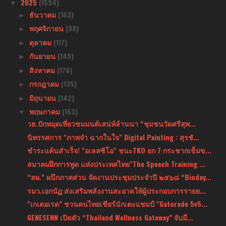
2025
(1594)
▼
ธันวาคม
(103)
►
พฤศจิกายน
(98)
►
ตุลาคม
(117)
►
กันยายน
(149)
►
สิงหาคม
(176)
►
กรกฎาคม
(135)
►
มิถุนายน
(142)
►
พฤษภาคม
(163)
▼
วธ.ปักหมุดเที่ยวชมมนต์เสน่ห์ล้านนา “ชุมชนวัดศรีสุพ...
นิทรรศการ "ภาพจำ ฉากในใจ" Digital Painting : สุรชั...
ชำระแค้นสำเร็จ! "อเลสซิโอ" ชนะTKO ยก 7 กระชากเข็มข...
สมาคมฝึกการพูด แห่งประเทศไทย"The Speech Training ...
“สผ.” ผนึกภาคส่วน จัดงานประชุมประจำปี ๒๕๖๘ “Bioday...
รมว.เอกนัฏ ส่งเสริมพลังงานสะอาดให้ผู้ประกอบการรายย...
"เกเตอเรด” ชวนคนไทยเชียร์นักเตะแชมป์ "Gatorade 5v5...
GENESENN เปิดตัว “Thailand Wellness Gateway” จับมื...