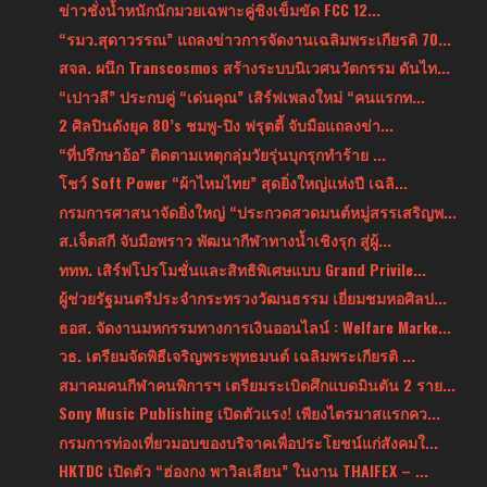
ข่าวชั่งน้ำหนักนักมวยเฉพาะคู่ชิงเข็มขัด FCC 12...
“รมว.สุดาวรรณ” แถลงข่าวการจัดงานเฉลิมพระเกียรติ 70...
สจล. ผนึก Transcosmos สร้างระบบนิเวศนวัตกรรม ดันไท...
“เปาวลี” ประกบคู่ “เด่นคุณ” เสิร์ฟเพลงใหม่ “คนแรกท...
2 ศิลปินดังยุค 80’s ชมพู-ปิง ฟรุตตี้ จับมือแถลงข่า...
“ที่ปรึกษาอ้อ” ติดตามเหตุกลุ่มวัยรุ่นบุกรุกทำร้าย ...
โชว์ Soft Power “ผ้าไหมไทย” สุดยิ่งใหญ่แห่งปี เฉลิ...
กรมการศาสนาจัดยิ่งใหญ่ “ประกวดสวดมนต์หมู่สรรเสริญพ...
ส.เจ็ตสกี จับมือพราว พัฒนากีฬาทางน้ำเชิงรุก สู่ผู้...
ททท. เสิร์ฟโปรโมชั่นและสิทธิพิเศษแบบ Grand Privile...
ผู้ช่วยรัฐมนตรีประจำกระทรวงวัฒนธรรม เยี่ยมชมหอศิลป...
ธอส. จัดงานมหกรรมทางการเงินออนไลน์ : Welfare Marke...
วธ. เตรียมจัดพิธีเจริญพระพุทธมนต์ เฉลิมพระเกียรติ ...
สมาคมคนกีฬาคนพิการฯ เตรียมระเบิดศึกแบดมินตัน 2 ราย...
Sony Music Publishing เปิดตัวแรง! เพียงไตรมาสแรกคว...
กรมการท่องเที่ยวมอบของบริจาคเพื่อประโยชน์แก่สังคมใ...
HKTDC เปิดตัว “ฮ่องกง พาวิลเลียน” ในงาน THAIFEX – ...