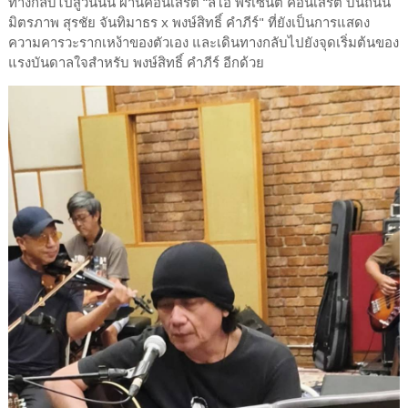
ทางกลับไปสู่วันนั้น ผ่านคอนเสิร์ต “ลีโอ พรีเซนต์ คอนเสิร์ต บนถนน
มิตรภาพ สุรชัย จันทิมาธร x พงษ์สิทธิ์ คำภีร์" ที่ยังเป็นการแสดง
ความคารวะรากเหง้าของตัวเอง และเดินทางกลับไปยังจุดเริ่มต้นของ
แรงบันดาลใจสำหรับ พงษ์สิทธิ์ คำภีร์ อีกด้วย