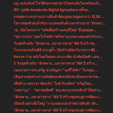
บลู เอเลเฟ่นท์ โชว์ศักยภาพอาหารไทยระดับโลกพร้อมเปิ...
ดีป้า ลุยจัด Accelerate Digital Agriculture ครั้งท...
กรมศุลกากรปราบปรามสินค้าผิดกฎหมายมูลค่ากว่า 12.56 ...
โอกาสสุดท้ายแล้วกับงานแสดงสินค้าและจำหน่าย “ฮักหลา...
วธ. เปิดโครงการ “ผลิตสื่อสร้างเสน่ห์ไทย” ดึงสุดยอด...
“สุดาวรรณ” เผยเว็บไซต์ราชกิจจานุเบกษาเผยแพร่ปรับปร...
วันสุดท้ายกับ “ฮักหลาย...มหาสารคาม” 160 ปี สร้างชุ...
โรงแรมเบอร์เคลีย์ ประตูน้ำ เปิดบ้านต้อนรับวงการ MI...
4พรรค ร่วม พลังไทยใหม่ดร.ประกาศิต นำทัพเปิดตัว เดช...
2 วันสุดท้ายกับ “ฮักหลาย...มหาสารคาม” 160 ปี สร้าง...
รองนายกฯ ประเสริฐ ห่วงปัญหา “บุหรี่ไฟฟ้า” ในกลุ่มเ...
เชิญชวนทุกท่านร่วมสัมผัสมนต์เสน่ห์แห่งเมืองมหาสารค...
เสี่ยช้าง-เดชาธร ต้อนรับ“ ไมค์ ภิรมย์พร” ขวัญใจค...
"แคมารูน" - "พลายพยัคฆ์" ชนะคะแนนเอกฉันท์ ได้อย่าง...
“ฮักหลาย...มหาสารคาม” 160 ปี สร้างชุมชนสู่การพัฒนา...
เปิดแล้วอย่างยิ่งใหญ่ “งานแสดงและจำหน่ายสินค้า ฮัก...
"ฮักหลาย...มหาสารคาม” 160 ปี สร้างชุมชนสู่การพัฒนา...