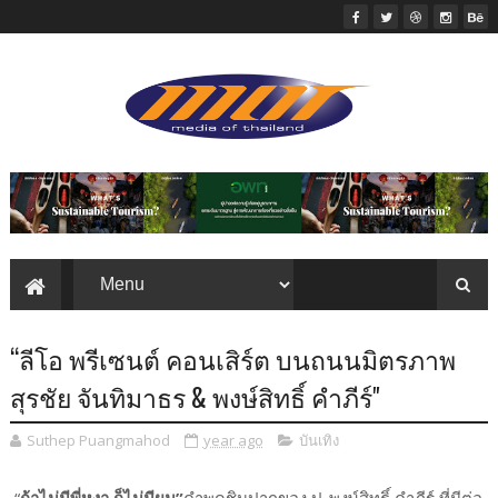
“ลีโอ พรีเซนต์ คอนเสิร์ต บนถนนมิตรภาพ
สุรชัย จันทิมาธร & พงษ์สิทธิ์ คำภีร์"
Suthep Puangmahod
year ago
บันเทิง
“
ถ้าไม่มีพี่หงา ก็ไม่มีผม”
คำพูดชินปากของ ปู-พงษ์สิทธิ์ คำภีร์ ที่มีต่อ