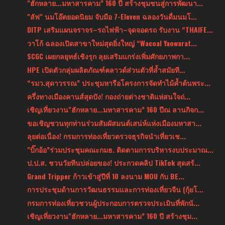
"ฮักหลาย...มหาสารคาม” 160 ปี สร้างชุมชนสู่การพัฒนา...
"ลัฟ" นมโอ๊ตยอดนิยม จับมือ 7-Eleven ฉลองวันดื่มนมโ...
DITP เสริมแผนจราจร–รถไฟฟ้า–จุดจอดรถ รับงาน “THAIFE...
วาโก้ ฉลองเปิดสาขาใหม่สุดยิ่งใหญ่ “Wacoal Yaowarat...
SCGC เผยกลยุทธ์เชิงรุก ลุยเสริมแกร่งเพิ่มศักยภาพกา...
HPE เปิดตัวกลุ่มผลิตภัณฑ์คลาวด์ส่วนตัวที่ล้ำสมัยที...
“รมว.สุดาวรรณ” ประชุมหารือโครงการจัดทำไม้ค้ำต้นพระ...
ครึ่งทางเมืองคานส์สุดปัง! กองถ่ายต่างชาติแห่สนใจถ่...
เชิญเที่ยวงาน"ฮักหลาย...มหาสารคาม” 160 ปีณ ลานกิจก...
ขอเชิญชวนทุกท่านร่วมสัมผัสมนต์เสน่ห์แห่งเมืองมหาสา...
ลุยต่อเนื่อง! กรมการท่องเที่ยวตรวจธุรกิจนำเที่ยวเช...
"บิ๊กอ้อ”ร่วมประชุมคณะกมธ. ติดตามการบริหารงบประมาณ...
ป.ป.ส. ชวนวัยทีนปล่อยของ! ประกวดคลิป TikTok สุดสร้...
Grand Tripper ก้าวเข้าสู่ปีที่ 10 ลงนาม MOU กับ BE...
การประชุมด้านการวัฒนธรรมและการท่องเที่ยวจีน (กุ้ยโ...
กรมการท่องเที่ยวชวนผู้ประกอบการตรวจประเมินที่พักนั...
เชิญเที่ยวงาน"ฮักหลาย...มหาสารคาม” 160 ปี สร้างชุม...