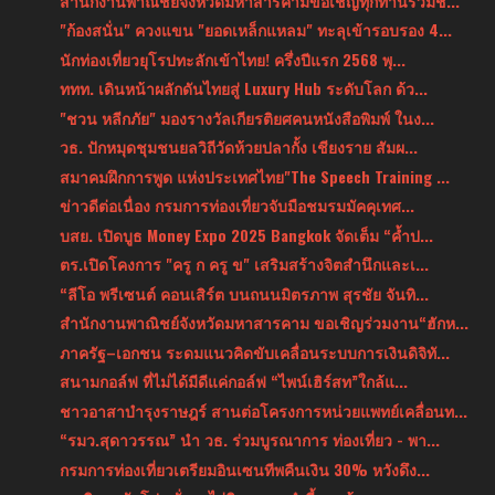
สำนักงานพาณิชย์จังหวัดมหาสารคามขอเชิญทุกท่านร่วมช็...
"ก้องสนั่น" ควงแขน "ยอดเหล็กแหลม" ทะลุเข้ารอบรอง 4...
นักท่องเที่ยวยุโรปทะลักเข้าไทย! ครึ่งปีแรก 2568 พุ...
ททท. เดินหน้าผลักดันไทยสู่ Luxury Hub ระดับโลก ด้ว...
"ชวน หลีกภัย" มองรางวัลเกียรติยศคนหนังสือพิมพ์ ในง...
วธ. ปักหมุดชุมชนยลวิถีวัดห้วยปลากั้ง เชียงราย สัมผ...
สมาคมฝึกการพูด แห่งประเทศไทย"The Speech Training ...
ข่าวดีต่อเนื่อง กรมการท่องเที่ยวจับมือชมรมมัคคุเทศ...
บสย. เปิดบูธ Money Expo 2025 Bangkok จัดเต็ม “ค้ำป...
ตร.เปิดโคงการ "ครู ก ครู ข" เสริมสร้างจิตสำนึกและเ...
“ลีโอ พรีเซนต์ คอนเสิร์ต บนถนนมิตรภาพ สุรชัย จันทิ...
สำนักงานพาณิชย์จังหวัดมหาสารคาม ขอเชิญร่วมงาน“ฮักห...
ภาครัฐ–เอกชน ระดมแนวคิดขับเคลื่อนระบบการเงินดิจิทั...
สนามกอล์ฟ ที่ไม่ได้มีดีแค่กอล์ฟ “ไพน์เฮิร์สท”ใกล้แ...
ชาวอาสาบำรุงราษฎร์ สานต่อโครงการหน่วยแพทย์เคลื่อนท...
“รมว.สุดาวรรณ” นำ วธ. ร่วมบูรณาการ ท่องเที่ยว - พา...
กรมการท่องเที่ยวเตรียมอินเซนทีพคืนเงิน 30% หวังดึง...