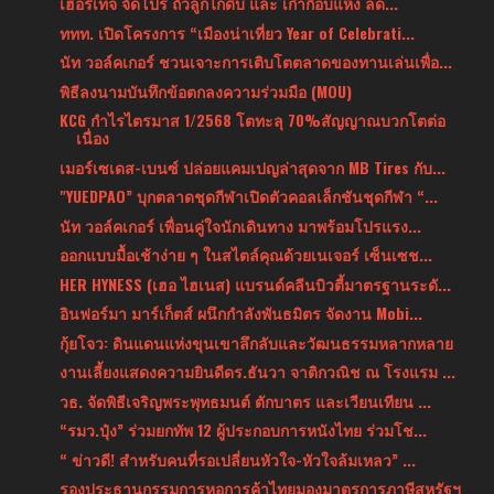
เฮอริเทจ จัดโปร ถั่วลูกไก่ดิบ และ เก๋ากี้อบแห้ง ลด...
ททท. เปิดโครงการ “เมืองน่าเที่ยว Year of Celebrati...
นัท วอล์คเกอร์ ชวนเจาะการเติบโตตลาดของทานเล่นเพื่อ...
พิธีลงนามบันทึกข้อตกลงความร่วมมือ (MOU)
KCG กำไรไตรมาส 1/2568 โตทะลุ 70%สัญญาณบวกโตต่อ
เนื่อง
เมอร์เซเดส-เบนซ์ ปล่อยแคมเปญล่าสุดจาก MB Tires กับ...
"YUEDPAO” บุกตลาดชุดกีฬาเปิดตัวคอลเล็กชันชุดกีฬา “...
นัท วอล์คเกอร์ เพื่อนคู่ใจนักเดินทาง มาพร้อมโปรแรง...
ออกแบบมื้อเช้าง่าย ๆ ในสไตล์คุณด้วยเนเจอร์ เซ็นเซช...
HER HYNESS (เฮอ ไฮเนส) แบรนด์คลีนบิวตี้มาตรฐานระดั...
อินฟอร์มา มาร์เก็ตส์ ผนึกกำลังพันธมิตร จัดงาน Mobi...
กุ้ยโจว: ดินแดนแห่งขุนเขาลึกลับและวัฒนธรรมหลากหลาย
งานเลี้ยงแสดงความยินดีดร.ธันวา จาติกวณิช ณ โรงแรม ...
วธ. จัดพิธีเจริญพระพุทธมนต์ ตักบาตร และเวียนเทียน ...
“รมว.ปุ๋ง” ร่วมยกทัพ 12 ผู้ประกอบการหนังไทย ร่วมโช...
“ ข่าวดี! สำหรับคนที่รอเปลี่ยนหัวใจ-หัวใจล้มเหลว” ...
รองประธานกรรมการหอการค้าไทยมองมาตรการภาษีสหรัฐฯ