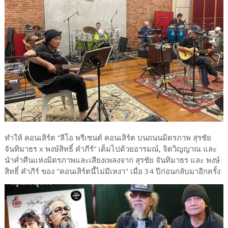
ทำให้ คอนเสิร์ต “ลีโอ พรีเซนต์ คอนเสิร์ต บนถนนมิตรภาพ สุรชัย
จันทิมาธร x พงษ์สิทธิ์ คำภีร์” เต็มไปด้วยอารมณ์, จิตวิญญาณ และ
นำค่ำคืนแห่งมิตรภาพและเสียงเพลงจาก สุรชัย จันทิมาธร และ พงษ์
สิทธิ์ คำภีร์ ของ "คอนเสิร์ตนี้ไม่มีเหงา" เมื่อ 34 ปีก่อนกลับมาอีกครั้ง