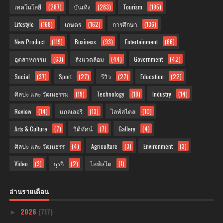
เทคโนโลยี
(287)
บันเทิง
(283)
Tourism
(195)
Lifestyle
(168)
เกษตร
(162)
การศึกษา
(136)
New Product
(119)
Business
(93)
Entertainment
(66)
อุตสาหกรรม
(63)
สิ่งแวดล้อม
(44)
Government
(42)
Social
(37)
Sport
(27)
รีวิว
(27)
Education
(22)
ศิลปะ และ วัฒนธรรม
(19)
Technology
(18)
Industry
(14)
Review
(14)
แกลเลอรี
(13)
ไลฟ์สไตล
(10)
Arts & Culture
(7)
วิดีทัศน์
(7)
Gallery
(4)
ศิลปะ และ วัฒนธรร
(4)
Agriculture
(3)
Environment
(3)
Video
(3)
ธุรกิ
(2)
ไลฟ์สไต
(1)
อ่านรายเดือน
2026
(717)
►