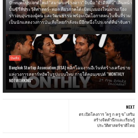
ปักหมุดโปรเจกต์ใหม่! “สมาคมสร้างดาว” จับมือ “จำดีฟิล์ม” เดินหน้า
ปั้นซีรีส์ประวัติศาสตร์- ท่องเที่ยวภาคใต้ เปิดมุมมองใหม่ผ่านเรื่อง
ราวอบอุ่นของผู้คน และวัฒนธรรม พร้อมเปิดโอกาสคนในพื้นที่ร่วม
เป็นนักแสดงวงการบันเทิงไทยกำลังจะมีอีกหนึ่งโปรเจกต์ที่น่าจับตา
บันเทิง
Bangkok Startup Association (BSA) พลิกโฉมงานอีเว้นท์สร้างเครือข่าย
แห่งวงการสตาร์ทอัพในรูปแบบใหม่ ภายใต้คอนเซปต์ “MONTHLY
NØTWORKING”
NEXT
ตร.เปิดโคงการ "ครู ก ครู ข" เสริม
สร้างจิตสำนึกและเรียนรู้
ประวัติศาสตร์ชาติไทย