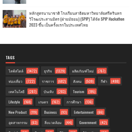
หลักสูตรนานาชาติ โรงเรียนสาธิตมหาวิทยาลัยศรีครินทร
วิโรฒประสานมิตร (ฝ่ายมัธยม) (SPIP) ได้จัด SPIP Hackathon
2023 ขึ้น เป็นครั้งแรกในประเทศไทย
TAGS
ไลฟ์สไตล์
(1472)
ธุรกิจ
(1329)
ผลิตภัณฑ์ใหม่
(767)
ท่องเที่ยว
(722)
ราชการ
(682)
สังคม
(509)
กีฬา
(498)
เทคโนโลยี
(287)
บันเทิง
(283)
Tourism
(195)
Lifestyle
(168)
เกษตร
(162)
การศึกษา
(136)
New Product
(119)
Business
(93)
Entertainment
(66)
อุตสาหกรรม
(63)
สิ่งแวดล้อม
(44)
Government
(42)