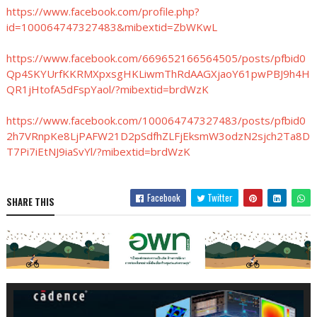
https://www.facebook.com/profile.php?
id=100064747327483&mibextid=ZbWKwL
https://www.facebook.com/669652166564505/posts/pfbid0
Qp4SKYUrfKKRMXpxsgHKLiwmThRdAAGXjaoY61pwPBJ9h4H
QR1jHtofA5dFspYaol/?mibextid=brdWzK
https://www.facebook.com/100064747327483/posts/pfbid0
2h7VRnpKe8LjPAFW21D2pSdfhZLFjEksmW3odzN2sjch2Ta8D
T7Pi7iEtNJ9iaSvYl/?mibextid=brdWzK
Facebook
Twitter
SHARE THIS