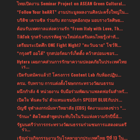
ไทยเปิดงาน Seminar Project on ASEAN Green Cultural...
“Follow Your heART” งานประมูลผลงานศิลปะครั้งใหญ่ใน...
บริติช เคานซิล ร่วมกับ สถานทูตอังกฤษ มอบรางวัลศิษย...
ต้อนรับเทศกาลแห่งความรัก “From Italy with Love, Th...
TikTok รุกสร้างบรรทัดฐานใหม่ส่งเสริมคนไทยรู้เท่าทั...
เตรียมระเบิดศึก ONE Fight Night7 "ตะวันฉาย" โชว์ฟิ...
“กรุงศรี ออโต้” รุกสปอร์ตมาร์เก็ตติ้ง คว้าสปอนเซอร...
Hytera เผยภาคส่วนการรักษาความปลอดภัยในประเทศไทย
เร...
เปิดรับสมัครแล้ว!! โครงการ Content Lab กับห้องปฏิบ...
ครม. รับทราบ การแต่งตั้งโฆษกกระทรวงวัฒนธรรม
ผนึกกำลัง 4 หน่วยงาน จับมือร่วมพัฒนาแพลตฟอร์มสำหรั...
เปิดใจ 'ต้นตะวัน' ตัวแทนแชมป์เก่า SPEEDY BLUEกับปร...
บัญชี จุฬาลงกรณ์มหาวิทยาลัย (CBS) จัดงานแถลงข่าว “...
"รักนะ” ติดโพลคำพูดประทับใจในวันแห่งความรักปีนี้อั...
รัฐมนตรีว่าการกระทรวงวัฒนธรรมร่วมชมการแสดงดนตรี
ร่ว...
เชิญร่วมกิจกรรมงานวันโรคหายากประเทศไทย ปีที่ 13 ใน...