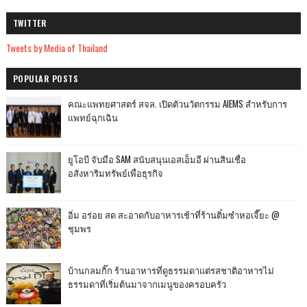
TWITTER
Tweets by Media of Thailand
POPULAR POSTS
คณะแพทยศาสตร์ สจล. เปิดตัวนวัตกรรม AIEMS สำหรับการ
แพทย์ฉุกเฉิน
ยูโอบี จับมือ SAM สนับสนุนเอสเอ็มอี ผ่านสินเชื่อ
อสังหาริมทรัพย์เพื่อธุรกิจ
อิ่ม อร่อย สด สะอาดกับอาหารเช้าที่ร้านติ๋มซำหอเจี๊ยะ @
ชุมพร
บ้านกลมกิ๊ก ร้านอาหารที่ดูธรรมดาแต่รสชาติอาหารไม่
ธรรมดาที่เริ่มต้นมาจากเมนูของครอบครัว