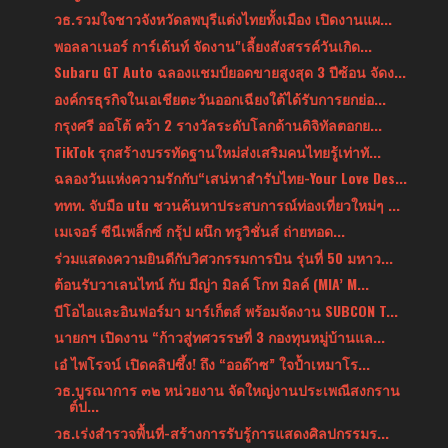
วธ.รวมใจชาวจังหวัดลพบุรีแต่งไทยทั้งเมือง เปิดงานแผ...
พอลลาเนอร์ การ์เด้นท์ จัดงาน"เลี้ยงสังสรรค์วันเกิด...
Subaru GT Auto ฉลองแชมป์ยอดขายสูงสุด 3 ปีซ้อน จัดง...
องค์กรธุรกิจในเอเชียตะวันออกเฉียงใต้ได้รับการยกย่อ...
กรุงศรี ออโต้ คว้า 2 รางวัลระดับโลกด้านดิจิทัลตอกย...
TikTok รุกสร้างบรรทัดฐานใหม่ส่งเสริมคนไทยรู้เท่าทั...
ฉลองวันแห่งความรักกับ“เสน่หาสำรับไทย-Your Love Des...
ททท. จับมือ utu ชวนค้นหาประสบการณ์ท่องเที่ยวใหม่ๆ ...
เมเจอร์ ซีนีเพล็กซ์ กรุ้ป ผนึก ทรูวิชั่นส์ ถ่ายทอด...
ร่วมแสดงความยินดีกับวิศวกรรมการบิน รุ่นที่ 50 มหาว...
ต้อนรับวาเลนไทน์ กับ มีญ่า มิลค์ โกท มิลค์ (MIA’ M...
บีโอไอและอินฟอร์มา มาร์เก็ตส์ พร้อมจัดงาน SUBCON T...
นายกฯ เปิดงาน “ก้าวสู่ทศวรรษที่ 3 กองทุนหมู่บ้านแล...
เอ๋ ไพโรจน์ เปิดคลิปซึ้ง! ถึง “ออด๊าซ” ใจป้ำเหมาโร...
วธ.บูรณาการ ๓๒ หน่วยงาน จัดใหญ่งานประเพณีสงกราน
ต์ป...
วธ.เร่งสำรวจพื้นที่-สร้างการรับรู้การแสดงศิลปกรรมร...