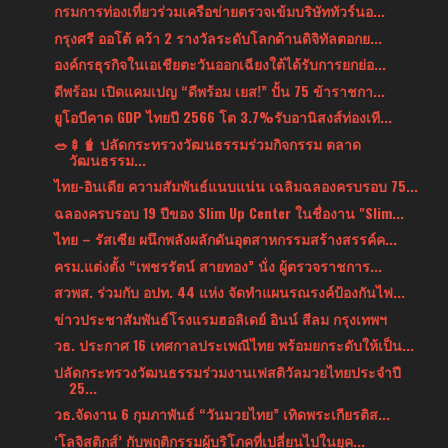
กรมการท่องเที่ยวร่วมเครือข่ายตรวจเข้มบริษัททัวร์นอ...
กรุงศรี ออโต้ คว้า 2 รางวัลระดับโลกด้านดิจิทัลตอกย...
องค์กรธุรกิจในเอเชียตะวันออกเฉียงใต้ได้รับการยกย่อ...
ดีพร้อม เปิดแคมเปญ “ดีพร้อม เยส!” ปั้น 75 ข้าราชกา...
ยูโอบีคาด GDP ไทยปี 2566 โต 3.7%รับอานิสงส์ท่องเที...
🥗🍢🧋 ปลัดกระทรวงวัฒนธรรมร่วมกิจกรรม ตลาด
วัฒนธรรม...
ไทย-อินเดีย ความสัมพันธ์แนบแน่น เฉลิมฉลองครบรอบ 75...
ฉลองครบรอบ 19 ปีของ Slim Up Center ในชื่องาน "Slim...
ไทย – รัสเซีย ผนึกพลังผลักดันอุตสาหกรรมสร้างสรรค์ค...
ครม.แต่งตั้ง “เพชรรัตน์ สายทอง” นั่ง ผู้ตรวจราชการ...
สวพส. ร่วมกับ อปท. 44 แห่ง จัดทำแผนรณรงค์ป้องกันไฟ...
ข่าวประชาสัมพันธ์โรงแรมฮอลิเดย์ อินน์ สีลม กรุงเทพฯ
วธ. ประกาศ 16 เทศกาลประเพณีไทย พร้อมยกระดับให้เป็น...
ปลัดกระทรวงวัฒนธรรมร่วมงานเฟสติวัลมวยไทยประจำปี
25...
วธ.จัดงาน 6 กุมภาพันธ์ “วันมวยไทย” เทิดพระเกียรติส...
‘โลจิสติกส์’ กับพฤติกรรมผู้บริโภคที่เปลี่ยนไปในยุค...