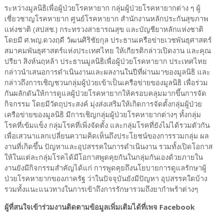
ระหว่างมูลนิธิเพื่อผู้ป่วยโรคหายาก กลุ่มผู้ป่วยโรคหายากต่าง ๆ ผู้
เชี่ยวชาญโรคหายาก ศูนย์โรคหายาก สำนักงานหลักประกันสุขภาพ
แห่งชาติ (สปสช.) กระทรวงสาธารณสุข และบัญชียาหลักแห่งชาติ
โดยมี ศ.พญ.ดวงฤดี วัฒนศิริชัยกุล ประธานเครือข่ายเวชพันธุศาสตร์
สมาคมพันธุศาสตร์แห่งประเทศไทย ให้เกียรติกล่าวเปิดงาน และคุณ
ปรียา สิงห์นฤหล้า ประธานมูลนิธิเพื่อผู้ป่วยโรคหายาก ประเทศไทย
กล่าวนำเสนอการดำเนินงานและผลงานในปีที่ผ่านมาของมูลนิธิ และ
กล่าวถึงการเชิญชวนกลุ่มผู้ป่วยเข้าเป็นเครือข่ายของมูลนิธิ เพื่อร่วม
กันผลักดันให้การดูแลผู้ป่วยโรคหายากให้ครอบคลุมมากขึ้นการจัด
กิจกรรม โดยมีวัตถุประสงค์ มุ่งส่งเสริมให้เกิดการจัดตั้งกลุ่มผู้ป่วย
เครือข่ายของมูลนิธิ มีการเชิญกลุ่มผู้ป่วยโรคหายากต่างๆ ทั้งกลุ่ม
โรคที่เข้มแข็ง กลุ่มโรคที่เพิ่งจัดตั้ง และกลุ่มโรคที่ยังไม่ได้รวมตัวกัน
เพื่อเสวนาแลกเปลี่ยนความคิดเห็นถึงประโยชน์ของการรวมกลุ่ม ผล
งานที่เกิดขึ้น ปัญหาและอุปสรรคในการดำเนินงาน รวมทั้งเปิดโอกาส
ให้ในแต่ละกลุ่มโรคได้มีโอกาสพูดคุยกันในกลุ่มกันเองด้วยภายใน
งานยังมีกิจกรรมสำคัญได้แก่ การพูดคุยถึงนโยบายการดูแลรักษาผู้
ป่วยโรคหายากของภาครัฐ ว่าในปัจจุบันยังมีปัญหา อุปสรรคใดบ้าง
รวมทั้งแนะแนวทางในการเข้าถึงการรักษารวมถึงยากำพร้าต่างๆ
ผู้ที่สนใจเข้าร่วมงานติดตามข้อมูลเพิ่มเติมได้ที่เพจ Facebook