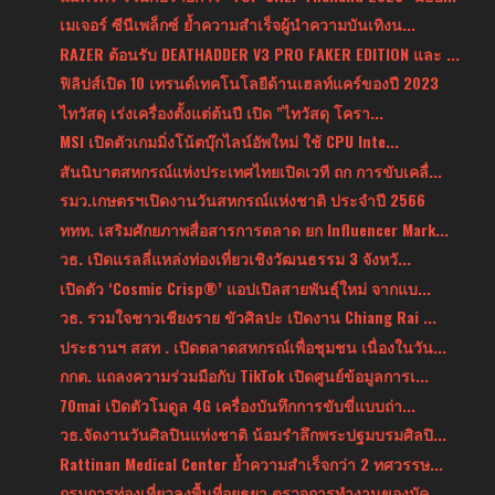
เมเจอร์ ซีนีเพล็กซ์ ย้ำความสำเร็จผู้นำความบันเทิงน...
RAZER ต้อนรับ DEATHADDER V3 PRO FAKER EDITION และ ...
ฟิลิปส์เปิด 10 เทรนด์เทคโนโลยีด้านเฮลท์แคร์ของปี 2023
ไทวัสดุ เร่งเครื่องตั้งแต่ต้นปี เปิด "ไทวัสดุ โครา...
MSI เปิดตัวเกมมิ่งโน้ตบุ๊กไลน์อัพใหม่ ใช้ CPU Inte...
สันนิบาตสหกรณ์แห่งประเทศไทยเปิดเวที ถก การขับเคลื่...
รมว.เกษตรฯเปิดงานวันสหกรณ์แห่งชาติ ประจำปี 2566
ททท. เสริมศักยภาพสื่อสารการตลาด ยก Influencer Mark...
วธ. เปิดแรลลี่แหล่งท่องเที่ยวเชิงวัฒนธรรม 3 จังหวั...
เปิดตัว ‘Cosmic Crisp®’ แอปเปิลสายพันธุ์ใหม่ จากแบ...
วธ. รวมใจชาวเชียงราย ขัวศิลปะ เปิดงาน Chiang Rai ...
ประธานฯ สสท . เปิดตลาดสหกรณ์เพื่อชุมชน เนื่องในวัน...
กกต. แถลงความร่วมมือกับ TikTok เปิดศูนย์ข้อมูลการเ...
70mai เปิดตัวโมดูล 4G เครื่องบันทึกการขับขี่แบบถ่า...
วธ.จัดงานวันศิลปินแห่งชาติ น้อมรำลึกพระปฐมบรมศิลปิ...
Rattinan Medical Center ย้ำความสำเร็จกว่า 2 ทศวรรษ...
กรมการท่องเที่ยวลงพื้นที่อยุธยา ตรวจการทำงานของมัค...