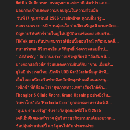
Netflix จับมือ ททท. กรมอุทยานแห่งชาติ สัตว์ป่า และ...
มอบกระเช้าแสดงความขอบคุณในความร่วมมือ
วันที่ 17 กุมภาพันธ์ 2566 นายอิทธิพล คุณปลื้ม รัฐ...
หอธรรมพระบารมี ชวนผู้สนใจ ร่วมฝึกเจริญสติ ตามหลักส...
ปัญหาบริษัททัวร์รายใหญ่ไม่ปฏิบัติตามข้อตกลงกับบริษ...
TikTok ยกระดับประสบการณ์ช้อปปิ้งออนไลน์ พร้อมปลดล็...
ทนายรัชพล ศิริสาครยื่นเสรีพิสุทธิ์เร่งตรวจสอบฮั้วป...
“ อัสสัมชัญ ” จัดงานประกาศเชิดชูเกียรติ “อัสสัมชนิ...
บางกอกแอร์เวย์ส ร่วมแสดงความยินดีกับ “ชาย เอี่ยมสิ...
ยูโอบี ประเทศไทย เปิดตัว UOB Car2Cashเพื่อลูกค้าที...
เอ็นไอเอ ผนึกเครือข่ายจังหวัดพัทลุงขับเคลื่อนเศรษฐ...
“เซ็กซ์” ที่ดีคืออะไร?“สุขภาพทางเพศ” เรื่องใกล้ตัว...
Thonglor S Clinic จัดงาน Grand Opening อย่างยิ่งให...
‘เบทาโกร’ ส่ง ‘Perfecta Care’ บุกตลาดอาหารสัตว์เลี...
“สุเมธ งานเจริญ” รับรางวัลสุดยอดซีอีโอ ปี 2565
เคพีเอ็มจีเผยผลสำรวจ ผู้บริหารธุรกิจยานยนต์มองบวกด...
ช้อปคุ้มผ่านช้อปปี้ แชร์สูตรไม่ลับ ทำตามง่าย