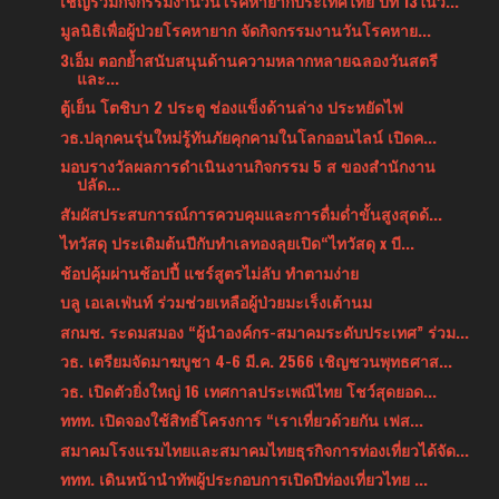
เชิญร่วมกิจกรรมงานวันโรคหายากประเทศไทย ปีที่ 13ในว...
มูลนิธิเพื่อผู้ป่วยโรคหายาก จัดกิจกรรมงานวันโรคหาย...
3เอ็ม ตอกย้ำสนับสนุนด้านความหลากหลายฉลองวันสตรี
และ...
ตู้เย็น โตชิบา 2 ประตู ช่องแข็งด้านล่าง ประหยัดไฟ
วธ.ปลุกคนรุ่นใหม่รู้ทันภัยคุกคามในโลกออนไลน์ เปิดค...
มอบรางวัลผลการดำเนินงานกิจกรรม 5 ส ของสำนักงาน
ปลัด...
สัมผัสประสบการณ์การควบคุมและการดื่มด่ำขั้นสูงสุดด้...
ไทวัสดุ ประเดิมต้นปีกับทำเลทองลุยเปิด“ไทวัสดุ x บี...
ช้อปคุ้มผ่านช้อปปี้ แชร์สูตรไม่ลับ ทำตามง่าย
บลู เอเลเฟ่นท์ ร่วมช่วยเหลือผู้ป่วยมะเร็งเต้านม
สกมช. ระดมสมอง “ผู้นำองค์กร-สมาคมระดับประเทศ” ร่วม...
วธ. เตรียมจัดมาฆบูชา 4-6 มี.ค. 2566 เชิญชวนพุทธศาส...
วธ. เปิดตัวยิ่งใหญ่ 16 เทศกาลประเพณีไทย โชว์สุดยอด...
ททท. เปิดจองใช้สิทธิ์โครงการ “เราเที่ยวด้วยกัน เฟส...
สมาคมโรงแรมไทยและสมาคมไทยธุรกิจการท่องเที่ยวได้จัด...
ททท. เดินหน้านำทัพผู้ประกอบการเปิดปีท่องเที่ยวไทย ...