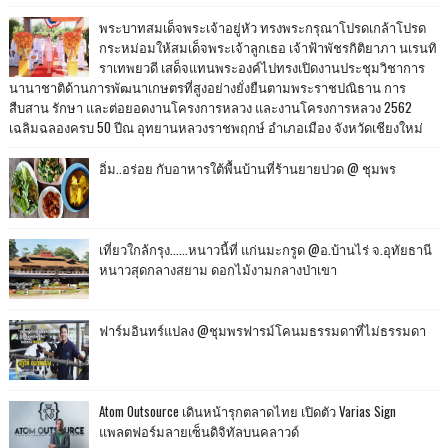
พระบาทสมเด็จพระเจ้าอยู่หัว ทรงพระกรุณาโปรดเกล้าโปรด
กระหม่อมให้สมเด็จพระเจ้าลูกเธอ เจ้าฟ้าพัชรกิติยาภา นเรนทิ
ราเทพยวดี เสด็จแทนพระองค์ไปทรงเปิดงานประชุมวิชาการ
นานาชาติด้านการพัฒนาเกษตรที่สูงอย่างยั่งยืนตามพระราชปณิธาน การ
สืบสาน รักษา และต่อยอดงานโครงการหลวง และงานโครงการหลวง 2562
เฉลิมฉลองครบ 50 ปีณ อุทยานหลวงราชพฤกษ์ อำเภอเมือง จังหวัดเชียงใหม่
อิ่ม..อร่อย กับอาหารใต้พื้นบ้านที่ร้านยายปวด @ ชุมพร
เที่ยวใกล้กรุง......หนาวนี้ที่ แก่นมะกรูด @อ.บ้านไร่ จ.อุทัยธานี
หนาวสุดกลางสยาม ดอกไม้งามกลางป่าเขา
ฟาร์มอินทร์แปลง @ชุมพรฟารม์โคนมธรรมดาที่ไม่ธรรมดา
Atom Outsource เดินหน้ารุกตลาดไทย เปิดตัว Varias Sign
แพลตฟอร์มลายเซ็นดิจิทัลบนคลาวด์