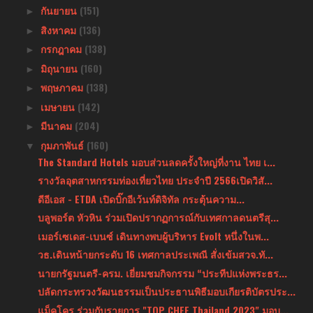
กันยายน
(151)
►
สิงหาคม
(136)
►
กรกฎาคม
(138)
►
มิถุนายน
(160)
►
พฤษภาคม
(138)
►
เมษายน
(142)
►
มีนาคม
(204)
►
กุมภาพันธ์
(160)
▼
The Standard Hotels มอบส่วนลดครั้งใหญ่ที่งาน ไทย เ...
รางวัลอุตสาหกรรมท่องเที่ยวไทย ประจำปี 2566เปิดวิสั...
ดีอีเอส - ETDA เปิดบิ๊กอีเว้นท์ดิจิทัล กระตุ้นความ...
บลูพอร์ต หัวหิน ร่วมเปิดปรากฏการณ์กับเทศกาลดนตรีสุ...
เมอร์เซเดส-เบนซ์ เดินทางพบผู้บริหาร Evolt หนึ่งในพ...
วธ.เดินหน้ายกระดับ 16 เทศกาลประเพณี สั่งเข้มสวจ.ทั...
นายกรัฐมนตรี-ครม. เยี่ยมชมกิจกรรม “ประทีปแห่งพระธร...
ปลัดกระทรวงวัฒนธรรมเป็นประธานพิธีมอบเกียรติบัตรประ...
แม็คโคร ร่วมกับรายการ "TOP CHEF Thailand 2023" มอบ...