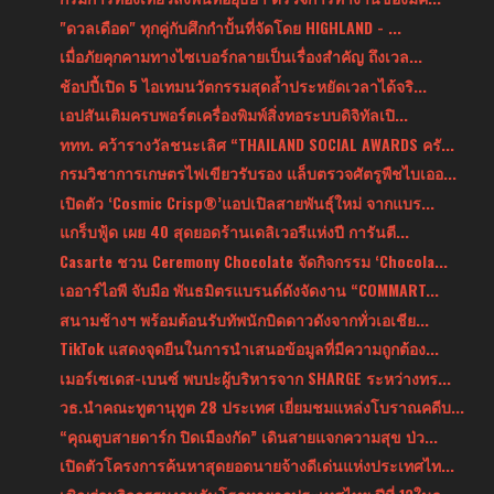
"ดวลเดือด" ทุกคู่กับศึกกำปั้นที่จัดโดย HIGHLAND - ...
เมื่อภัยคุกคามทางไซเบอร์กลายเป็นเรื่องสำคัญ ถึงเวล...
ช้อปปี้เปิด 5 ไอเทมนวัตกรรมสุดล้ำประหยัดเวลาได้จริ...
เอปสันเติมครบพอร์ตเครื่องพิมพ์สิ่งทอระบบดิจิทัลเปิ...
ททท. คว้ารางวัลชนะเลิศ “THAILAND SOCIAL AWARDS ครั...
กรมวิชาการเกษตรไฟเขียวรับรอง แล็บตรวจศัตรูพืชไบเออ...
เปิดตัว ‘Cosmic Crisp®’แอปเปิลสายพันธุ์ใหม่ จากแบร...
แกร็บฟู้ด เผย 40 สุดยอดร้านเดลิเวอรีแห่งปี การันตี...
Casarte ชวน Ceremony Chocolate จัดกิจกรรม ‘Chocola...
เออาร์ไอพี จับมือ พันธมิตรแบรนด์ดังจัดงาน “COMMART...
สนามช้างฯ พร้อมต้อนรับทัพนักบิดดาวดังจากทั่วเอเชีย...
TikTok แสดงจุดยืนในการนำเสนอข้อมูลที่มีความถูกต้อง...
เมอร์เซเดส-เบนซ์ พบปะผู้บริหารจาก SHARGE ระหว่างทร...
วธ.นำคณะทูตานุทูต 28 ประเทศ เยี่ยมชมแหล่งโบราณคดีบ...
“คุณตูบสายดาร์ก ปิดเมืองกัด” เดินสายแจกความสุข ป่ว...
เปิดตัวโครงการค้นหาสุดยอดนายจ้างดีเด่นแห่งประเทศไท...