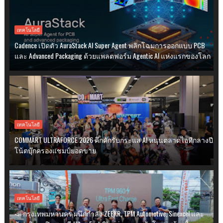
เทคโนโลยี
Cadence เปิดตัว AuraStack AI Super Agent พลิกโฉมการออกแบบ PCB
และ Advanced Packaging ด้วยแพลตฟอร์ม Agentic AI แห่งแรกของโลก
เทคโนโลยี
COMMART ULTRAFORCE 2026 คึกคักรับกระแส AI หนุนตลาดไอทีกลางปี
โน้ตบุ๊กครองแชมป์ยอดขาย
เทคโนโลยี
📣 กรุงเทพมหานคร ผนึกกำลัง ZEEKR, TPM Automotive, Sinexcel และ