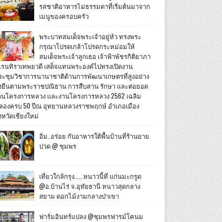
รสชาติอาหารไม่ธรรมดาที่เริ่มต้นมาจาก
เมนูของครอบครัว
พระบาทสมเด็จพระเจ้าอยู่หัว ทรงพระ
กรุณาโปรดเกล้าโปรดกระหม่อมให้
สมเด็จพระเจ้าลูกเธอ เจ้าฟ้าพัชรกิติยาภา
เรนทิราเทพยวดี เสด็จแทนพระองค์ไปทรงเปิดงาน
ระชุมวิชาการนานาชาติด้านการพัฒนาเกษตรที่สูงอย่าง
ั่งยืนตามพระราชปณิธาน การสืบสาน รักษา และต่อยอด
านโครงการหลวง และงานโครงการหลวง 2562 เฉลิม
ลองครบ 50 ปีณ อุทยานหลวงราชพฤกษ์ อำเภอเมือง
งหวัดเชียงใหม่
อิ่ม..อร่อย กับอาหารใต้พื้นบ้านที่ร้านยาย
ปวด @ ชุมพร
เที่ยวใกล้กรุง......หนาวนี้ที่ แก่นมะกรูด
@อ.บ้านไร่ จ.อุทัยธานี หนาวสุดกลาง
สยาม ดอกไม้งามกลางป่าเขา
ฟาร์มอินทร์แปลง @ชุมพรฟารม์โคนม