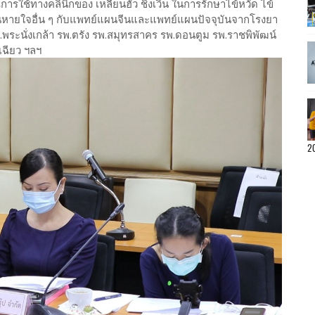
ารใช้ทางคลินิกของ เหลียนฮัว ชิงเวิน ในการรักษาไข้หวัด ไข้
นหายใจอื่น ๆ กับแพทย์แผนจีนและแพทย์แผนปัจจุบันจากโรงยา
.พระนั่งเกล้า รพ.ตรัง รพ.สมุทรสาคร รพ.ดอนตูม รพ.ราชพิพัฒน์
เฉียว ฯลฯ
2