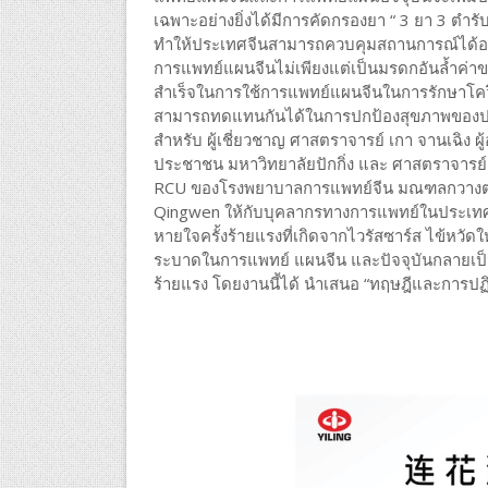
เฉพาะอย่างยิ่งได้มีการคัดกรองยา “ 3 ยา 3 ตำรั
ทำให้ประเทศจีนสามารถควบคุมสถานการณ์ได้อย
การแพทย์แผนจีนไม่เพียงแต่เป็นมรดกอันล้ำค่าข
สำเร็จในการใช้การแพทย์แผนจีนในการรักษาโควิด-19
สามารถทดแทนกันได้ในการปกป้องสุขภาพของประ
สำหรับ ผู้เชี่ยวชาญ ศาสตราจารย์ เกา จานเฉิ
ประชาชน มหาวิทยาลัยปักกิ่ง และ ศาสตราจารย์ต
RCU ของโรงพยาบาลการแพทย์จีน มณฑลกวางตง แ
Qingwen ให้กับบุคลากรทางการแพทย์ในประเทศไท
หายใจครั้งร้ายแรงที่เกิดจากไวรัสซาร์ส ไข้หวั
ระบาดในการแพทย์ แผนจีน และปัจจุบันกลายเป็
ร้ายแรง โดยงานนี้ได้ นำเสนอ “ทฤษฎีและการปฏ