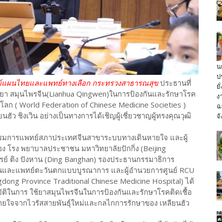
น
ป
พทย์แผนไทยและแพทย์ทางเลือก กระทรวงสาธารณสุข
ประธานที่
ย
้ยา สมุนไพรจีน(Lianhua Qingwen)ในการป้องกันและรักษาโรค
ง
โลก ( World Federation of Chinese Medicine Societies )
ฉ
จั
ลียนฮัว ชิงเวิน อย่างเป็นทางการได้เชิญผู้เชี่ยวชาญผู้ทรงคุณวุฒิ
รรมการแพทย์สภาประเทศจีนสาขาระบบทางเดินหายใจ และผู้
โรง พยาบาลประชาชน มหาวิทยาลัยปักกิ่ง (Beijing
รย์ ติง ปังหาน (Ding Banghan) รองประธานกรรมาธิการ
และแพทย์ตะวันตกแบบบูรณาการ และผู้อำนวยการศูนย์ RCU
g Province Traditional Chinese Medicine Hospital) ได้
ติในการ ใช้ยาสมุนไพรจีนในการป้องกันและรักษาโรคติดเชื้อ
ายใจจากไวรัสสายพันธุ์ใหม่และกลไกการรักษาของ เหลียนฮัว