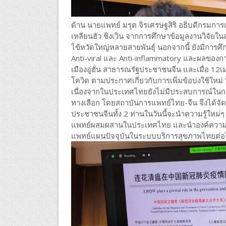
ด้าน นายแพทย์ มรุต จิรเศรษฐสิริ อธิบดีกรมก
เหลียนฮัว ชิงเวิน จากการศึกษาข้อมูลงานวิจัย
ไข้หวัดใหญ่หลายสายพันธุ์ นอกจากนี้ ยังมีการศึ
Anti-viral และ Anti-inflammatory และผลของการ
เมืองอู่ฮั่น สาธารณรัฐประชาชนจีน และเมื่อ 12เ
โควิด ตามประกาศเกี่ยวกับการเพิ่มข้อบ่งใช้ให
เนื่องจากในประเทศไทยยังไม่มีประสบการณ์ในก
ทางเลือก โดยสถาบันการแพทย์ไทย-จีน จึงได้จั
ประชาชนจีนทั้ง 2 ท่านในวันนี้จะนำความรู้ใหม่
แพทย์ผสมผสานในประเทศไทย และนำองค์ความรู้ท
แพทย์แผนปัจจุบันในระบบบริการสุขภาพไทยต่