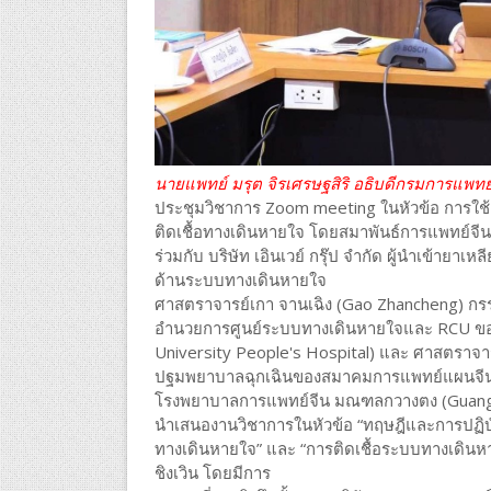
นายแพทย์ มรุต จิรเศรษฐสิริ อธิบดีกรมการแ
ประชุมวิชาการ Zoom meeting ในหัวข้อ การใช
ติดเชื้อทางเดินหายใจ โดยสมาพันธ์การแพทย์จีน
ร่วมกับ บริษัท เอินเวย์ กรุ๊ป จำกัด ผู้นำเข้ายาเห
ด้านระบบทางเดินหายใจ
ศาสตราจารย์เกา จานเฉิง (Gao Zhancheng) ก
อำนวยการศูนย์ระบบทางเดินหายใจและ RCU ของ 
University People's Hospital) และ ศาสตราจา
ปฐมพยาบาลฉุกเฉินของสมาคมการแพทย์แผนจีน
โรงพยาบาลการแพทย์จีน มณฑลกวางตง (Guangdon
นำเสนองานวิชาการในหัวข้อ “ทฤษฎีและการปฏิบั
ทางเดินหายใจ” และ “การติดเชื้อระบบทางเดินห
ชิงเวิน โดยมีการ