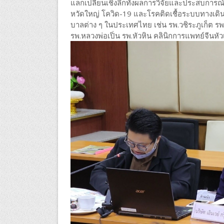
แลกเปลี่ยนเชิงลึกทั้งผลการวิจัยและประสบการณ์ก
หวัดใหญ่ โควิด-19 และโรคติดเชื้อระบบทางเดิ
บาลต่าง ๆ ในประเทศไทย เช่น รพ.วชิระภูเก็ต รพ
รพ.หลวงพ่อเปิ่น รพ.หัวหิน คลินิกการแพทย์จีนหัว