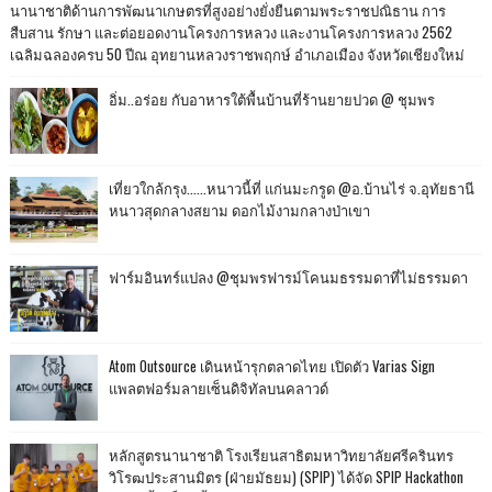
นานาชาติด้านการพัฒนาเกษตรที่สูงอย่างยั่งยืนตามพระราชปณิธาน การ
สืบสาน รักษา และต่อยอดงานโครงการหลวง และงานโครงการหลวง 2562
เฉลิมฉลองครบ 50 ปีณ อุทยานหลวงราชพฤกษ์ อำเภอเมือง จังหวัดเชียงใหม่
อิ่ม..อร่อย กับอาหารใต้พื้นบ้านที่ร้านยายปวด @ ชุมพร
เที่ยวใกล้กรุง......หนาวนี้ที่ แก่นมะกรูด @อ.บ้านไร่ จ.อุทัยธานี
หนาวสุดกลางสยาม ดอกไม้งามกลางป่าเขา
ฟาร์มอินทร์แปลง @ชุมพรฟารม์โคนมธรรมดาที่ไม่ธรรมดา
Atom Outsource เดินหน้ารุกตลาดไทย เปิดตัว Varias Sign
แพลตฟอร์มลายเซ็นดิจิทัลบนคลาวด์
หลักสูตรนานาชาติ โรงเรียนสาธิตมหาวิทยาลัยศรีครินทร
วิโรฒประสานมิตร (ฝ่ายมัธยม) (SPIP) ได้จัด SPIP Hackathon