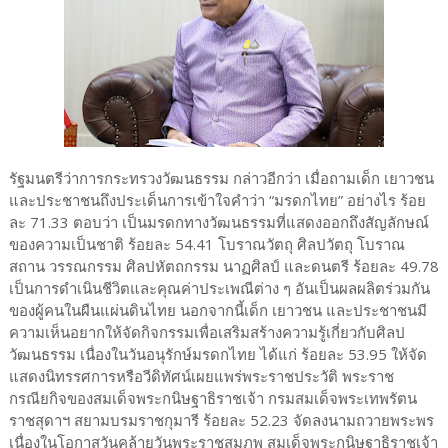
รัฐมนตรีว่าการกระทรวงวัฒนธรรม กล่าวอีกว่า เมื่อถามเด็ก เยาวชน
และประชาชนถึงประเด็นการเข้าใจคำว่า “มรดกไทย” อย่างไร ร้อย
ละ 71.33 ตอบว่า เป็นมรดกทางวัฒนธรรมที่แสดงออกถึงสัญลักษณ์
ของความเป็นชาติ ร้อยละ 54.41 โบราณวัตถุ ศิลปวัตถุ โบราณ
สถาน วรรณกรรม ศิลปหัตถกรรม นาฏศิลป์ และดนตรี ร้อยละ 49.78
เป็นการดำเนินชีวิตและคุณค่าประเพณีต่าง ๆ อันเป็นผลผลิตร่วมกัน
ของผู้คนในผืนแผ่นดินไทย นอกจากนี้เด็ก เยาวชน และประชาชนมี
ความเห็นอยากให้จัดกิจกรรมเพื่อเสริมสร้างความรู้เกี่ยวกับศิลป
วัฒนธรรม เนื่องในวันอนุรักษ์มรดกไทย ได้แก่ ร้อยละ 53.95 ให้จัด
แสดงนิทรรศการหรือวีดิทัศน์เผยแพร่พระราชประวัติ พระราช
กรณียกิจของสมเด็จพระกนิษฐาธิราชเจ้า กรมสมเด็จพระเทพรัตน
ราชสุดาฯ สยามบรมราชกุมารี ร้อยละ 52.23 จัดลงนามถวายพระพร
เนื่องในโอกาสวันคล้ายวันพระราชสมภพ สมเด็จพระกนิษฐาธิราชเจ้า