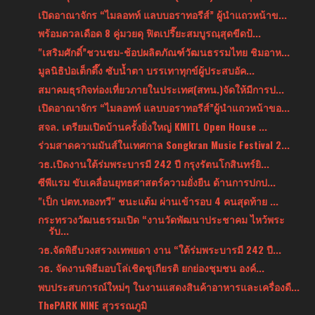
เปิดอาณาจักร “ไมลอทท์ แลบบอราทอรีส์” ผู้นำแถวหน้าข...
พร้อมดวลเดือด 8 คู่มวยดุ ฟิตเปรี๊ยะสมบูรณฺสุดขีดป้...
"เสริมศักดิ์”ชวนชม-ช้อปผลิตภัณฑ์วัฒนธรรมไทย ชิมอาห...
มูลนิธิป่อเต็กตึ๊ง ซับน้ำตา บรรเทาทุกข์ผู้ประสบอัค...
สมาคมธุรกิจท่องเที่ยวภายในประเทศ(สทน.)จัดให้มีการป...
เปิดอาณาจักร “ไมลอทท์ แลบบอราทอรีส์”ผู้นำแถวหน้าขอ...
สจล. เตรียมเปิดบ้านครั้งยิ่งใหญ่ KMITL Open House ...
ร่วมสาดความมันส์ในเทศกาล Songkran Music Festival 2...
วธ.เปิดงานใต้ร่มพระบารมี 242 ปี กรุงรัตนโกสินทร์ยิ...
ซีพีแรม ขับเคลื่อนยุทธศาสตร์ความยั่งยืน ด้านการปกป...
"เป็ก ปตท.ทองทวี" ชนะแต้ม ผ่านเข้ารอบ 4 คนสุดท้าย ...
กระทรวงวัฒนธรรมเปิด “งานวัดพัฒนาประชาคม ไหว้พระ
รับ...
วธ.จัดพิธีบวงสรวงเทพยดา งาน “ใต้ร่มพระบารมี 242 ปี...
วธ. จัดงานพิธีมอบโล่เชิดชูเกียรติ ยกย่องชุมชน องค์...
พบประสบการณ์ใหม่ๆ ในงานแสดงสินค้าอาหารและเครื่องดื...
ThePARK NINE สุวรรณภูมิ