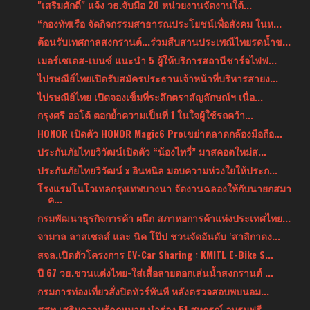
"เสริมศักดิ์" แจ้ง วธ.จับมือ 20 หน่วยงานจัดงานใต้...
“กองทัพเรือ จัดกิจกรรมสาธารณประโยชน์เพื่อสังคม ในห...
ต้อนรับเทศกาลสงกรานต์...ร่วมสืบสานประเพณีไทยรดน้ำข...
เมอร์เซเดส-เบนซ์ แนะนำ 5 ผู้ให้บริการสถานีชาร์จไฟฟ...
ไปรษณีย์ไทยเปิดรับสมัครประธานเจ้าหน้าที่บริหารสายง...
ไปรษณีย์ไทย เปิดจองเข็มที่ระลึกตราสัญลักษณ์ฯ เนื่อ...
กรุงศรี ออโต้ ตอกย้ำความเป็นที่ 1 ในใจผู้ใช้รถคว้า...
HONOR เปิดตัว HONOR Magic6 Proเขย่าตลาดกล้องมือถือ...
ประกันภัยไทยวิวัฒน์เปิดตัว “น้องไทวี่” มาสคอตใหม่ส...
ประกันภัยไทยวิวัฒน์ x อินทนิล มอบความห่วงใยให้ประก...
โรงแรมโนโวเทลกรุงเทพบางนา จัดงานฉลองให้กับนายกสมา
ค...
กรมพัฒนาธุรกิจการค้า ผนึก สภาหอการค้าแห่งประเทศไทย...
จามาล ลาสเซลส์ และ นิค โป๊ป ชวนจัดอันดับ ‘สาลิกาดง...
สจล.เปิดตัวโครงการ EV-Car Sharing : KMITL E-Bike S...
ปี 67 วธ.ชวนแต่งไทย-ใส่เสื้อลายดอกเล่นน้ำสงกรานต์ ...
กรมการท่องเที่ยวสั่งปิดทัวร์ทันที หลังตรวจสอบพบนอม...
สสท.เสริมความรู้กฎหมาย นำร่อง 51 สหกรณ์ อบรมฟรี