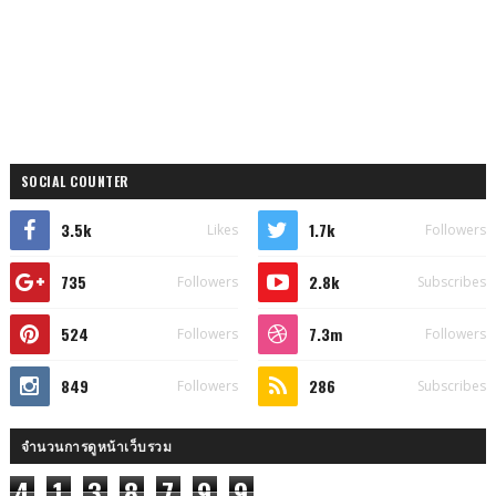
SOCIAL COUNTER
3.5k
1.7k
Likes
Followers
735
2.8k
Followers
Subscribes
524
7.3m
Followers
Followers
849
286
Followers
Subscribes
จำนวนการดูหน้าเว็บรวม
4
1
3
8
7
9
9