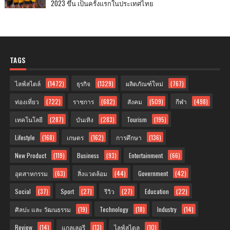
2023 ขึ้น เป็นครั้งแรกในประเทศไทย
TAGS
ไลฟ์สไตล์
(1472)
ธุรกิจ
(1329)
ผลิตภัณฑ์ใหม่
(767)
ท่องเที่ยว
(722)
ราชการ
(682)
สังคม
(509)
กีฬา
(498)
เทคโนโลยี
(287)
บันเทิง
(283)
Tourism
(195)
Lifestyle
(168)
เกษตร
(162)
การศึกษา
(136)
New Product
(119)
Business
(93)
Entertainment
(66)
อุตสาหกรรม
(63)
สิ่งแวดล้อม
(44)
Government
(42)
Social
(37)
Sport
(27)
รีวิว
(27)
Education
(22)
ศิลปะ และ วัฒนธรรม
(19)
Technology
(18)
Industry
(14)
Review
(14)
แกลเลอรี
(13)
ไลฟ์สไตล
(10)