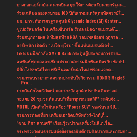
บางกอกแอร์เวย์ส-สนามบินสมุย ให้การต้อนรับนายกรัฐมน...
ร่วมเฉลิมฉลองครบรอบ 100 ปีกับเวทมนตร์สุดมหัศจรรย์ใ...
มช. ยกระดับมาตรฐานศูนย์ Glycemic Index (GI) Center...
ซูเปอร์สปอร์ต ในเครือเซ็นทรัล รีเทล เปิดฉากแบรนด์ไ...
ร่วมสนุกทายผล 8 ทีมสุดท้าย NBA รอบเพลย์ออฟ ฤดูกาล ...
อาร์เซลิก เปิดตัว “เบโค ยุโรป” ขึ้นแท่นแบรนด์เครื่...
TikTok ผนึกกำลัง SME D Bank กระตุ้นผู้ประกอบการราย...
สหพันธ์ฟุตบอลอาเซียนประกาศการผนึกพันธมิตรกับ ช้อปป...
พี่บิ๊ก ไปรษณีย์ไทย พรีเซ็นเตอร์หน้าใหม่ พร้อมแจกค...
รวมภาพบรรยากาศความประทับใจกิจกรรม HONOR Magic6
Pro...
ประกันภัยไทยวิวัฒน์ มอบรางวัลลูกค้าประกันเดินทางต่...
วธ.เผย 20 ชุมชนต้นแบบ“เที่ยวชุมชน ยลวิถี” ระดับจัง...
MOTUL เปิดตัวน้ำมันเครื่อง “Power SUV” รองรับรถ SU...
กรมการท่องเที่ยว เตรียมเอาผิดบริษัททัวร์-ไกด์เุถื่...
"ซาย ภิสา สวนศรี" เรียนรู้ระบำกะเหรี่ยงในลิเกเรื่อ...
กระทรวงวัฒนธรรมแต่งตั้งรองอธิบดีกรมศิลปากรและกรมกา...