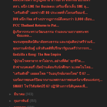
สสว. ผนึก LINE for Business เสริมเขี้ยวเล็บ SME ลุ...
"เสริมศักดิ์" เผยข่าวดี! 80 ประเทศทั่วโลกเตรียมเข้...
DV8 ผนึก Flex สร้างปรากฎการณ์ดึงคนกว่า 3,000 เยือน...
𝐅𝐂𝐂 𝐓𝐡𝐚𝐢𝐥𝐚𝐧𝐝 𝐑𝐞𝐭𝐮𝐫𝐧𝐬 𝐭𝐨 𝐏𝐚𝐭...
ผู้บริหารกระทรวงวัฒนธรรม ร่วมลงนามถวายพระพร
ชัยมงคล...
ชมรมพุทธศิลป์ศิมาลัยทรงธรรม และกลุ่มศิลปาศรีร่วมจั...
คุณกานต์กนิษฐ์ แห้วสันตติที่ปรึกษารัฐมนตรีว่าการกร...
Godzilla x Kong: The New Empire
"ผู้ป่วยโรคหายาก หาไม่ยาก..อย่างที่คิด’ ทุกชีวิต....
ยัวซ่าแบตเตอรี่ เปิดบ้านต้อนรับนักศึกษา ม.เทคโนโลย...
"เสริมศักดิ์” เผยผลโพล “วันอนุรักษ์มรดกไทย” ปี 67 ...
บอร์ดภาพยนตร์ปิดฉากงานเทศกาลภาพยนตร์อาเซียนแห่งกรุ...
SMART โชว์วิสัยทัศน์ปี 67 ปฏิวัติวงการนิติบุคคลเพื...
มีนาคม
(143)
►
กุมภาพันธ์
(151)
►
มกราคม
(139)