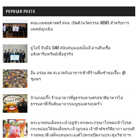
POPULAR POSTS
คณะแพทยศาสตร์ สจล. เปิดตัวนวัตกรรม AIEMS สำหรับการ
แพทย์ฉุกเฉิน
ยูโอบี จับมือ SAM สนับสนุนเอสเอ็มอี ผ่านสินเชื่อ
อสังหาริมทรัพย์เพื่อธุรกิจ
อิ่ม อร่อย สด สะอาดกับอาหารเช้าที่ร้านติ๋มซำหอเจี๊ยะ @
ชุมพร
บ้านกลมกิ๊ก ร้านอาหารที่ดูธรรมดาแต่รสชาติอาหารไม่
ธรรมดาที่เริ่มต้นมาจากเมนูของครอบครัว
พระบาทสมเด็จพระเจ้าอยู่หัว ทรงพระกรุณาโปรดเกล้าโปรด
กระหม่อมให้สมเด็จพระเจ้าลูกเธอ เจ้าฟ้าพัชรกิติยาภา นเรนทิ
ราเทพยวดี เสด็จแทนพระองค์ไปทรงเปิดงานประชุมวิชาการ