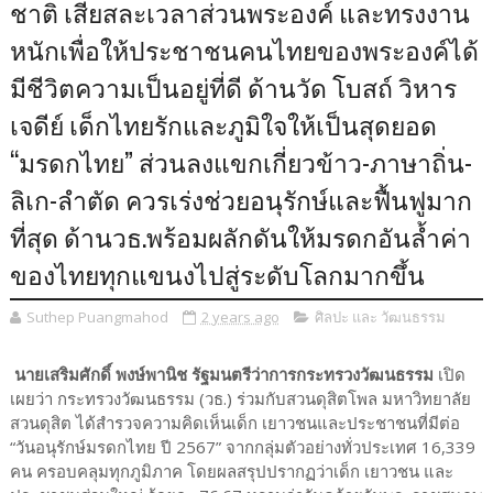
ชาติ เสียสละเวลาส่วนพระองค์ และทรงงาน
หนักเพื่อให้ประชาชนคนไทยของพระองค์ได้
มีชีวิตความเป็นอยู่ที่ดี ด้านวัด โบสถ์ วิหาร
เจดีย์ เด็กไทยรักและภูมิใจให้เป็นสุดยอด
“มรดกไทย” ส่วนลงแขกเกี่ยวข้าว-ภาษาถิ่น-
ลิเก-ลำตัด ควรเร่งช่วยอนุรักษ์และฟื้นฟูมาก
ที่สุด ด้านวธ.พร้อมผลักดันให้มรดกอันล้ำค่า
ของไทยทุกแขนงไปสู่ระดับโลกมากขึ้น
Suthep Puangmahod
2 years ago
ศิลปะ และ วัฒนธรรม
นายเสริมศักดิ์ พงษ์พานิช รัฐมนตรีว่าการกระทรวงวัฒนธรรม
เปิด
เผยว่า กระทรวงวัฒนธรรม (วธ.) ร่วมกับสวนดุสิตโพล มหาวิทยาลัย
สวนดุสิต ได้สำรวจความคิดเห็นเด็ก เยาวชนและประชาชนที่มีต่อ
“วันอนุรักษ์มรดกไทย ปี 2567” จากกลุ่มตัวอย่างทั่วประเทศ 16,339
คน ครอบคลุมทุกภูมิภาค โดยผลสรุปปรากฏว่าเด็ก เยาวชน และ