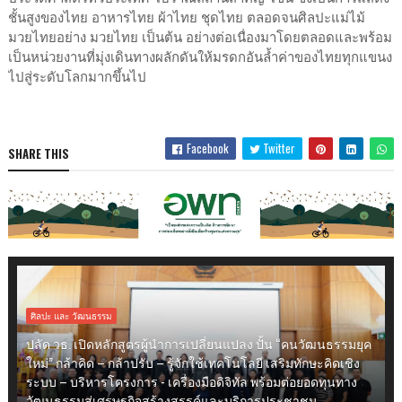
ชั้นสูงของไทย อาหารไทย ผ้าไทย ชุดไทย ตลอดจนศิลปะแม่ไม้
มวยไทยอย่าง มวยไทย เป็นต้น อย่างต่อเนื่องมาโดยตลอดและพร้อม
เป็นหน่วยงานที่มุ่งเดินทางผลักดันให้มรดกอันล้ำค่าของไทยทุกแขนง
ไปสู่ระดับโลกมากขึ้นไป
Facebook
Twitter
SHARE THIS
ศิลปะ และ วัฒนธรรม
ปลัด วธ. เปิดหลักสูตรผู้นำการเปลี่ยนแปลง ปั้น “คนวัฒนธรรมยุค
ใหม่” กล้าคิด – กล้าปรับ – รู้จักใช้เทคโนโลยี เสริมทักษะคิดเชิง
ระบบ – บริหารโครงการ - เครื่องมือดิจิทัล พร้อมต่อยอดทุนทาง
วัฒนธรรมสู่เศรษฐกิจสร้างสรรค์และบริการประชาชน