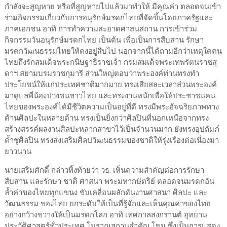
กำลังจะสูญหาย หรือที่สูญหายไปแล้วมาทำให้ มีคุณค่า ตลอดจนเข้า
ร่วมกิจกรรมเกี่ยวกับการอนุรักษ์มรดกไทยที่จัดขึ้นโดยภาครัฐและ
ภาคเอกชน อาทิ การทำความสะอาดศาสนสถาน การเข้าร่วม
กิจกรรมวันอนุรักษ์มรดกไทย เป็นต้น เพื่อเป็นการสืบสาน รักษา
มรดกวัฒนธรรมไทยให้คงอยู่สืบไป นอกจากนี้ได้ถามอีกว่าเหตุใดคน
ไทยถึงรักสมเด็จพระกนิษฐาธิราชเจ้า กรมสมเด็จพระเทพรัตนราชสุ
ดาฯ สยามบรมราชกุมารี ส่วนใหญ่ตอบว่าพระองค์ท่านทรงทำ
ประโยชน์ให้แก่ประเทศชาติมากมาย ทรงเสียสละเวลาส่วนพระองค์
มาดูแลพี่น้องปวงชนชาวไทย และทรงงานหนักเพื่อให้ประชาชนคน
ไทยของพระองค์ได้มีชีวิตความเป็นอยู่ที่ดี ทรงมีพระอัจฉริยภาพทาง
ด้านศิลปะในหลายด้าน ทรงเป็นยิ่งกว่าศิลปินที่นอกเหนือจากทรง
สร้างสรรค์ผลงานศิลปะหลากสาขาไว้เป็นจำนวนมาก ยังทรงอุปถัมภ์
ค้ำชูศิลปิน ทรงส่งเสริมศิลปวัฒนธรรมของชาติให้รุ่งเรืองต่อเนื่องมา
ยาวนาน
นายเสริมศักดิ์ กล่าวทิ้งท้ายว่า วธ. เห็นความสำคัญต่อการรักษา
สืบสาน และรักษา ชาติ ศาสนา พระมหากษัตริย์ ตลอดจนมรดกอัน
ล้ำค่าของไทยทุกแขนง ขับเคลื่อนผลักดันงานศาสนา ศิลปะ และ
วัฒนธรรม ของไทย ยกระดับให้เป็นที่รู้จักและเห็นคุณค่าของไทย
อย่างกว้างขวางให้เป็นมรดกโลก อาทิ เทศกาลสงกรานต์ อุทยาน
ประวัติศาสตร์ทั่วประเทศ โบราณสถานสำคัญ โขน ซึ่งเป็นการแสดง