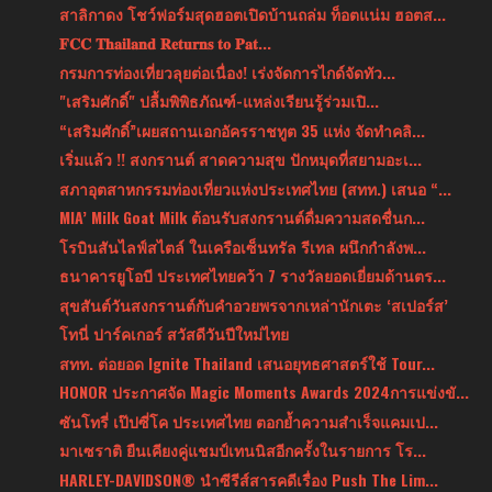
สาลิกาดง โชว์ฟอร์มสุดฮอตเปิดบ้านถล่ม ท็อตแน่ม ฮอตส...
𝐅𝐂𝐂 𝐓𝐡𝐚𝐢𝐥𝐚𝐧𝐝 𝐑𝐞𝐭𝐮𝐫𝐧𝐬 𝐭𝐨 𝐏𝐚𝐭...
กรมการท่องเที่ยวลุยต่อเนื่อง! เร่งจัดการไกด์จัดทัว...
"เสริมศักดิ์" ปลื้มพิพิธภัณฑ์-แหล่งเรียนรู้ร่วมเปิ...
“เสริมศักดิ์”เผยสถานเอกอัครราชทูต 35 แห่ง จัดทำคลิ...
เริ่มแล้ว !! สงกรานต์ สาดความสุข ปักหมุดที่สยามอะเ...
สภาอุตสาหกรรมท่องเที่ยวแห่งประเทศไทย (สทท.) เสนอ “...
MIA’ Milk Goat Milk ต้อนรับสงกรานต์ดื่มความสดชื่นก...
โรบินสันไลฟ์สไตล์ ในเครือเซ็นทรัล รีเทล ผนึกกำลังพ...
ธนาคารยูโอบี ประเทศไทยคว้า 7 รางวัลยอดเยี่ยมด้านตร...
สุขสันต์วันสงกรานต์กับคำอวยพรจากเหล่านักเตะ ‘สเปอร์ส’
โทนี่ ปาร์คเกอร์ สวัสดีวันปีใหม่ไทย
สทท. ต่อยอด Ignite Thailand เสนอยุทธศาสตร์ใช้ Tour...
HONOR ประกาศจัด Magic Moments Awards 2024การแข่งขั...
ซันโทรี่ เป๊ปซี่โค ประเทศไทย ตอกย้ำความสำเร็จแคมเป...
มาเซราติ ยืนเคียงคู่แชมป์เทนนิสอีกครั้งในรายการ โร...
HARLEY-DAVIDSON® นำซีรีส์สารคดีเรื่อง Push The Lim...