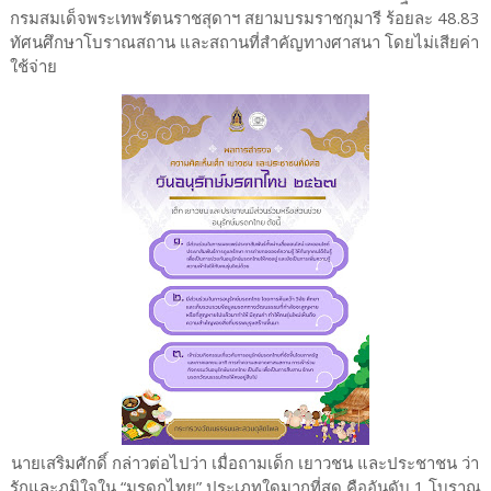
กรมสมเด็จพระเทพรัตนราชสุดาฯ สยามบรมราชกุมารี ร้อยละ 48.83
ทัศนศึกษาโบราณสถาน และสถานที่สำคัญทางศาสนา โดยไม่เสียค่า
ใช้จ่าย
นายเสริมศักดิ์ กล่าวต่อไปว่า เมื่อถามเด็ก เยาวชน และประชาชน ว่า
รักและภูมิใจใน “มรดกไทย” ประเภทใดมากที่สุด คืออันดับ 1 โบราณ