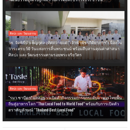
ศิลปะ และ วัฒนธรรม
วธ. จัดพิธีบำเพ็ญกุศลอุทิศถวายแด่ “เจ้าฟ้าพัชรกิติยาภาฯ” เนื่องใน
วาระครบ 50 วันแห่งการสิ้นพระชนม์ พร้อมสืบสานคุณค่าศาสนา
ศิลปะ และวัฒนธรรมตามรอยพระจริยวัตร
ศิลปะ และ วัฒนธรรม
"รมว.ซาบีดา” แถลงข่าวเปิดตัวกิจกรรมการยกระดับอาหารไทยพื้น
ถิ่นสู่อาหารโลก “Thai Local Food to World Food” พร้อมกับการเปิดตัว
ตราสัญลักษณ์ “Thailand Best Local Food”