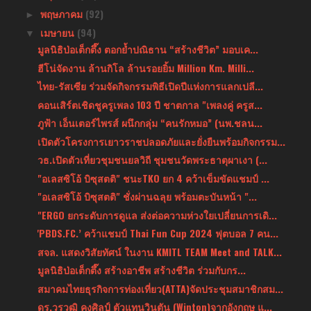
พฤษภาคม
(92)
►
เมษายน
(94)
▼
มูลนิธิป่อเต็กตึ๊ง ตอกย้ำปณิธาน “สร้างชีวิต” มอบเค...
ฮีโน่จัดงาน ล้านกิโล ล้านรอยยิ้ม Million Km. Milli...
ไทย-รัสเซีย ร่วมจัดกิจกรรมพิธีเปิดปีแห่งการแลกเปลี...
คอนเสิร์ตเชิดชูครูเพลง 103 ปี ชาตกาล "เพลงคู่ ครูส...
ภูฟ้า เอ็นเตอร์ไพรส์ ผนึกกลุ่ม “คนรักหมอ” (นพ.ชลน...
เปิดตัวโครงการเยาวราชปลอดภัยและยั่งยืนพร้อมกิจกรรม...
วธ.เปิดตัวเที่ยวชุมชนยลวิถี ชุมชนวัดพระธาตุผาเงา (...
"อเลสซิโอ้ บิซุสตติ" ชนะTKO ยก 4 คว้าเข็มขัดแชมป์ ...
"อเลสซิโอ้ บิซุสตติ" ชั่งผ่านฉลุย พร้อมตะบันหน้า "...
"ERGO ยกระดับการดูแล ส่งต่อความห่วงใยเปลี่ยนการเดิ...
'PBDS.FC.’ คว้าแชมป์ Thai Fun Cup 2024 ฟุตบอล 7 คน...
สจล. แสดงวิสัยทัศน์ ในงาน KMITL TEAM Meet and TALK...
มูลนิธิป่อเต็กตึ๊ง สร้างอาชีพ สร้างชีวิต ร่วมกับกร...
สมาคมไทยธุรกิจการท่องเที่ยว(ATTA)จัดประชุมสมาชิกสม...
ดร.วรวุฒิ คงศิลป์ ตัวแทนวินตัน (Winton)จากอังกฤษ แ...