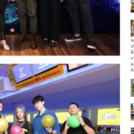
น
ป
ย
ง
ฉ
จั