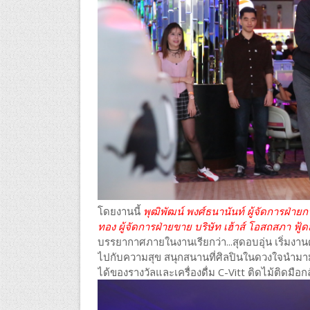
โดยงานนี้
พุฒิพัฒน์ พงศ์ธนานันท์ ผู้จัดการฝ่ายก
ทอง ผู้จัดการฝ่ายขาย บริษัท เฮ้าส์ โอสถสภา ฟู้ด
บรรยากาศภายในงานเรียกว่า...สุดอบอุ่น เริ่มงาน
ไปกับความสุข สนุกสนานที่ศิลปินในดวงใจนำมามอ
ได้ของรางวัลและเครื่องดื่ม C-Vitt ติดไม้ติดมือ