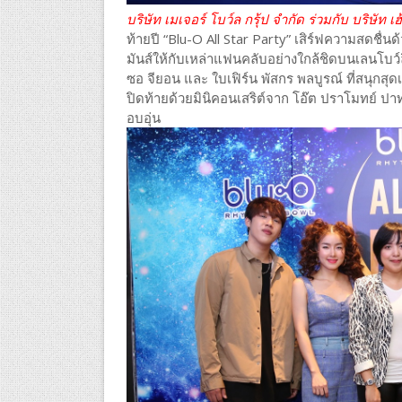
บริษัท เมเจอร์ โบว์ล กรุ้ป จำกัด ร่วมกับ บริษัท เฮ้
ท้ายปี “Blu-O All Star Party” เสิร์ฟความสดชื
มันส์ให้กับเหล่าแฟนคลับอย่างใกล้ชิดบนเลนโบว์ล
ซอ จียอน และ ใบเฟิร์น พัสกร พลบูรณ์ ที่สนุกสุด
ปิดท้ายด้วยมินิคอนเสริต์จาก โอ๊ต ปราโมทย์ ปา
อบอุ่น