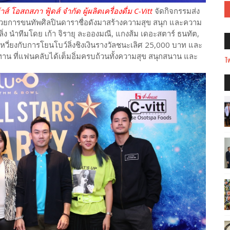
าส์ โอสถสภา ฟู้ดส์ จำกัด ผู้ผลิตเครื่องดื่ม C-Vitt
จัดกิจกรรมส่ง
่นด้วยการขนทัพศิลปินดาราชื่อดังมาสร้างความสุข สนุก และความ
ิ่ง นำทีมโดย เก้า จิรายุ ละอองมณี, แกงส้ม เดอะสตาร์ ธนทัต,
เหวี่ยงกับการโยนโบว์ลิ่งชิงเงินรางวัลชนะเลิศ 25,000 บาท และ
ทาน ที่แฟนคลับได้เต็มอิ่มครบถ้วนทั้งความสุข สนุกสนาน และ
Tw