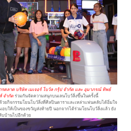
ารตลาด บริษัท เมเจอร์ โบว์ล กรุ้ป จำกัด และ อุมาภรณ์ ทิพย์
ส์ จำกัด
ร่วมกันจัดความสนุกบนเลนโบว์ลิ่งขึ้นในครั้งนี้
ด้วยกิจกรรมโยนโบว์ลิ่งที่ศิลปินดาราและเหล่าแฟนคลับได้อิ่มใจ
บให้เป็นของขวัญส่งท้ายปี นอกจากได้ร่วมโยนโบว์ลิ่งแล้ว ยัง
กลับบ้านไปอีกด้วย