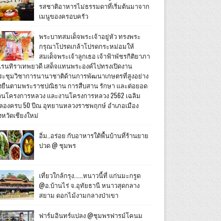
รสชาติอาหารไม่ธรรมดาที่เริ่มต้นมาจาก
เมนูของครอบครัว
พระบาทสมเด็จพระเจ้าอยู่หัว ทรงพระ
กรุณาโปรดเกล้าโปรดกระหม่อมให้
สมเด็จพระเจ้าลูกเธอ เจ้าฟ้าพัชรกิติยาภา
เรนทิราเทพยวดี เสด็จแทนพระองค์ไปทรงเปิดงาน
ระชุมวิชาการนานาชาติด้านการพัฒนาเกษตรที่สูงอย่าง
ั่งยืนตามพระราชปณิธาน การสืบสาน รักษา และต่อยอด
านโครงการหลวง และงานโครงการหลวง 2562 เฉลิม
ลองครบ 50 ปีณ อุทยานหลวงราชพฤกษ์ อำเภอเมือง
งหวัดเชียงใหม่
อิ่ม..อร่อย กับอาหารใต้พื้นบ้านที่ร้านยาย
ปวด @ ชุมพร
เที่ยวใกล้กรุง......หนาวนี้ที่ แก่นมะกรูด
@อ.บ้านไร่ จ.อุทัยธานี หนาวสุดกลาง
สยาม ดอกไม้งามกลางป่าเขา
ฟาร์มอินทร์แปลง @ชุมพรฟารม์โคนม