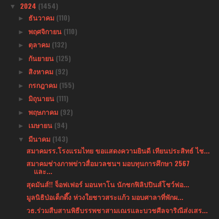
2024
(1454)
▼
ธันวาคม
(110)
►
พฤศจิกายน
(110)
►
ตุลาคม
(132)
►
กันยายน
(125)
►
สิงหาคม
(92)
►
กรกฎาคม
(155)
►
มิถุนายน
(111)
►
พฤษภาคม
(92)
►
เมษายน
(94)
►
มีนาคม
(143)
▼
สมาคมรร.โรงแรมไทย ขอแสดงความยินดี เทียนประสิทธ์ ไช...
สมาคมช่างภาพข่าวสื่อมวลชนฯ มอบทุนการศึกษา 2567
และ...
สุดมันส์!! จ็อฟเฟอร์ มอนทาโน นักชกฟิลิปปินส์โชว์ฟอ...
มูลนิธิป่อเต็กตึ๊ง ห่วงใยชาวสระแก้ว มอบศาลาที่พักผ...
วธ.ร่วมสืบสานพิธีบรรพชาสามเณรและบวชศีลจาริณีส่งเสร...