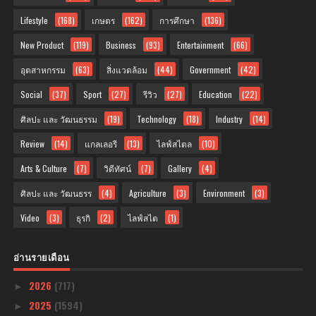
Lifestyle
(168)
เกษตร
(162)
การศึกษา
(136)
New Product
(119)
Business
(93)
Entertainment
(66)
อุตสาหกรรม
(63)
สิ่งแวดล้อม
(44)
Government
(42)
Social
(37)
Sport
(27)
รีวิว
(27)
Education
(22)
ศิลปะ และ วัฒนธรรม
(19)
Technology
(18)
Industry
(14)
Review
(14)
แกลเลอรี
(13)
ไลฟ์สไตล
(10)
Arts & Culture
(7)
วิดีทัศน์
(7)
Gallery
(4)
ศิลปะ และ วัฒนธรร
(4)
Agriculture
(3)
Environment
(3)
Video
(3)
ธุรกิ
(2)
ไลฟ์สไต
(1)
อ่านรายเดือน
2026
(717)
►
2025
(1594)
►