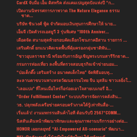
CardX จับมือ เอ็ม ดิสทริค ส่งแคมเปญสุดปังแห่งปี “ก...
เปิดงานนิทรรศการภาพวาด The Nature Elegance ธรรม
ชาต...
บริษัท ชินวงศ์ ฟู้ด จำกัดมอบเงินทุนการศึกษาให้ นาย...
เอ็มจี เปิดตัวรถเอสยูวี 3 รุ่นพิเศษ “100th Anniver...
เดือดจัด สนามสุดท้ายรอบคัดเลือกโซนภาคอีสาน รายการ ...
เสริมศักดิ์ ยกแนวคิดเขตพื้นที่คุ้มครองกลุ่มชาติพัน...
“ชาวอุบลราชธานี พร้อมรับการอัญเชิญพระบรมสารีริกธาต...
กรมการท่องเที่ยว ลงพื้นที่ตรวจสอบธุรกิจเข้าข่ายนอม...
“ป่อเต็กตึ๊ง เสริมสร้าง อนาคตเด็กไทย” จัดพิธีมอบทุ...
ละลานตาขบวนพาเหรดวัฒนธรรมไทย จีน มุสลิม ชาวเลยิ่งใ...
"เลอแปง” ที่ไหนเมื่อไหร่ก็อร่อยเอาใจสายเบเกอรี่ อิ...
“Order Fulfillment Center” ระบบบริหารจัดการคลังสิน...
วธ. ปลุกพลังเครือข่ายครอบครัวภาคใต้รู้เท่าทันสื่อ-...
เริ่มแล้ว! งานมหกรรมสินค้าไอที ต้อนรับปี 2567“COMM...
นิสสันเดินหน้าพัฒนาทักษะและคุณภาพงานบริการอย่างต่อ...
HONOR เผยกลยุทธ์ “AI-Empowered All-scenario” พัฒนา...
MSI เปิดตัวเกมมิ่งโน้ตบุ๊กไลน์อัพใหม่ ใช้ พร้อมเข้...