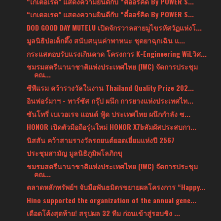
“เกเตอเรด” แสดงความยินดีกับ “ตี๋ออร์คิด By POWER S...
“เกเตอเรด” แสดงความยินดีกับ “ตี๋ออร์คิด By POWER S...
DOD GOOD DAY MUTELU เปิดจักรวาลสายมูไขรหัสวัฏแห่งโ...
มูลนิธิป่อเต็กตึ๊ง สนับสนุนค่าพาหนะ ชุดยาฉุกเฉิน แ...
กระแสตอบรับแรงเกินคาด โครงการ K-Engineering WiLวิศ...
ชมรมสตรีนานาชาติแห่งประเทศไทย (IWC) จัดการประชุม
คณ...
ซีพีแรม คว้ารางวัลในงาน Thailand Quality Prize 202...
อินฟอร์มาฯ - ทาร์ซัส กรุ๊ป ผนึก การยางแห่งประเทศไท...
ซันโทรี่ เบเวอเรจ แอนด์ ฟู้ด ประเทศไทย ผนึกกำลัง ซ...
HONOR เปิดตัวมือถือรุ่นใหม่ HONOR X7bสัมผัสประสบกา...
นิสสัน คว้าสามรางวัลรถยนต์ยอดเยี่ยมแห่งปี 2567
ประชุมสามัญ มูลนิธิภูมิพโลภิกขุ
ชมรมสตรีนานาชาติแห่งประเทศไทย (IWC) จัดการประชุม
คณ...
ตลาดหลักทรัพย์ฯ จับมือพันธมิตรขยายผลโครงการ “Happy...
Hino supported the organization of the annual gene...
เดือดโค้งสุดท้าย! สรุปผล 32 ทีม ก่อนเข้าสู่รอบชิง ...