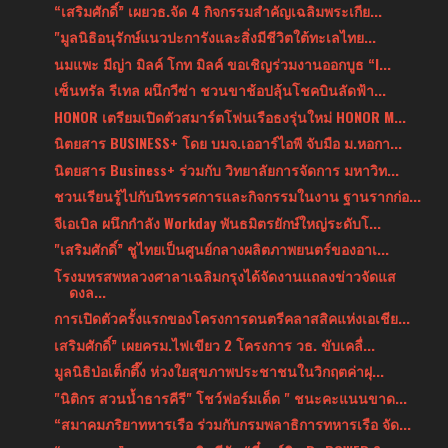
“เสริมศักดิ์” เผยวธ.จัด 4 กิจกรรมสำคัญเฉลิมพระเกีย...
"มูลนิธิอนุรักษ์แนวปะการังและสิ่งมีชีวิตใต้ทะเลไทย...
นมแพะ มีญ่า มิลค์ โกท มิลค์ ขอเชิญร่วมงานออกบูธ “I...
เซ็นทรัล รีเทล ผนึกวีซ่า ชวนขาช้อปลุ้นโชคบินลัดฟ้า...
HONOR เตรียมเปิดตัวสมาร์ตโฟนเรือธงรุ่นใหม่ HONOR M...
นิตยสาร BUSINESS+ โดย บมจ.เออาร์ไอพี จับมือ ม.หอกา...
นิตยสาร Business+ ร่วมกับ วิทยาลัยการจัดการ มหาวิท...
ชวนเรียนรู้ไปกับนิทรรศการและกิจกรรมในงาน ฐานรากก่อ...
จีเอเบิล ผนึกกำลัง Workday พันธมิตรยักษ์ใหญ่ระดับโ...
"เสริมศักดิ์” ชูไทยเป็นศูนย์กลางผลิตภาพยนตร์ของอาเ...
โรงมหรสพหลวงศาลาเฉลิมกรุงได้จัดงานแถลงข่าวจัดแส
ดงล...
การเปิดตัวครั้งแรกของโครงการดนตรีคลาสสิคแห่งเอเชีย...
เสริมศักดิ์” เผยครม.ไฟเขียว 2 โครงการ วธ. ขับเคลื่...
มูลนิธิป่อเต็กตึ๊ง ห่วงใยสุขภาพประชาชนในวิกฤตค่าฝุ...
"นิติกร สวนน้ำธารคีรี" โชว์ฟอร์มเด็ด " ชนะคะแนนขาด...
“สมาคมภริยาทหารเรือ ร่วมกับกรมพลาธิการทหารเรือ จัด...