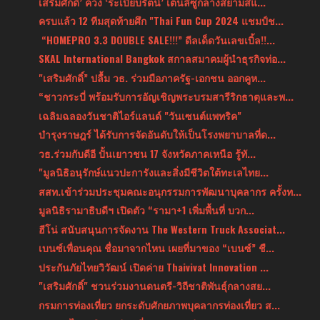
เสริมศักดิ์’ ควง ‘ระเบียบรัตน์’ เต้นลีซูกลางสยามสแ...
ครบแล้ว 12 ทีมสุดท้ายศึก "Thai Fun Cup 2024 แชมป์ช...
“HOMEPRO 3.3 DOUBLE SALE!!!” ดีลเด็ดวันเลขเบิ้ล!!...
SKAL International Bangkok สกาลสมาคมผู้นำธุรกิจท่อ...
"เสริมศักดิ์” ปลื้ม วธ. ร่วมมือภาครัฐ-เอกชน ออกคูห...
“ชาวกระบี่ พร้อมรับการอัญเชิญพระบรมสารีริกธาตุและพ...
เฉลิมฉลองวันชาติไอร์แลนด์ "วันเซนต์แพทริค"
บำรุงราษฎร์ ได้รับการจัดอันดับให้เป็นโรงพยาบาลที่ด...
วธ.ร่วมกับดีอี ปั้นเยาวชน 17 จังหวัดภาคเหนือ รู้ทั...
"มูลนิธิอนุรักษ์แนวปะการังและสิ่งมีชีวิตใต้ทะเลไทย...
สสท.เข้าร่วมประชุมคณะอนุกรรมการพัฒนาบุคลากร ครั้งท...
มูลนิธิรามาธิบดีฯ เปิดตัว “รามา+1 เพิ่มพื้นที่ บวก...
ฮีโน่ สนับสนุนการจัดงาน The Western Truck Associat...
เบนซ์เพื่อนคุณ ชื่อมาจากไหน เผยที่มาของ “เบนซ์” ชื...
ประกันภัยไทยวิวัฒน์ เปิดค่าย Thaivivat Innovation ...
"เสริมศักดิ์" ชวนร่วมงานดนตรี-วิถีชาติพันธุ์กลางสย...
กรมการท่องเที่ยว ยกระดับศักยภาพบุคลากรท่องเที่ยว ส...