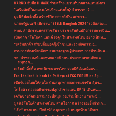
WARRIX จับมือ HIMAXX ร่วมสร้างแบรนด์บุกตลาดแดนมังกร
"เสริมศักดิ์”เผยครม.ไฟเขียวแต่งตั้งผู้บริหารวธ. 2 ...
มูลนิธิป่อเต็กตึ๊ง สร้างชีวิต อย่างยั่งยืน แก่ชาว...
นายกรัฐมนตรี เปิดงาน “STYLE Bangkok 2024” เวทีแสดง...
ททท. สำนักงานนครราชสีมา ประชาสัมพันธ์กิจกรรมการบิน...
เปิดฉาก “โอโมดา แอนด์ เจคู” ในประเทศไทย อย่างเป็นท...
“เสริมศักดิ์”เสริมปลื้มยอดผู้เข้าชมและร่วมกิจกรรมง...
กรมการท่องเที่ยวจัดอบรมมาตรฐานผู้ประกอบการด้านสินค...
วธ. นำพระสงฆ์และพุทธศาสนิกชน ประกอบศาสนกิจแด
นพุทธภ...
เสริมศักดิ์ปลื้ม ศาสนิกชนชาวไทย ร่วมพิธีส่งเสด็จพร...
Fcc Thailand is back to Pattaya at FCC FORUM on Ap...
เชียร์บอลไทยให้สุดใจ ร่วมสนุกทายผลการแข่งขัน ลุ้นร...
โตโยต้า ต่อยอดกิจกรรมปลูกป่าชายเลน ปีที่ 17 เดินหน...
เครือข่ายวัฒนธรรมกระบี่หนุน วธ.ร่วมฟื้นงาน “กระบี่...
มูลนิธิโตโยต้าประเทศไทย สานโอกาส สร้างรอยยิ้มผ่านก...
"เป็ก" ควงแขน "ใจสิงห์" ฉลุยรอบ 8 คนสุดท้าย "ศึกมว...