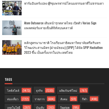
ฟาร์มอินทร์แปลง @ชุมพรฟารม์โคนมธรรมดาที่ไม่ธรรมดา
Atom Outsource เดินหน้ารุกตลาดไทย เปิดตัว Varias Sign
แพลตฟอร์มลายเซ็นดิจิทัลบนคลาวด์
หลักสูตรนานาชาติ โรงเรียนสาธิตมหาวิทยาลัยศรีครินทร
วิโรฒประสานมิตร (ฝ่ายมัธยม) (SPIP) ได้จัด SPIP Hackathon
2023 ขึ้น เป็นครั้งแรกในประเทศไทย
TAGS
ไลฟ์สไตล์
(1473)
ธุรกิจ
(1330)
ผลิตภัณฑ์ใหม่
(767)
ท่องเที่ยว
(722)
ราชการ
(684)
สังคม
(511)
กีฬา
(498)
เทคโนโลยี
(287)
บันเทิง
(283)
Tourism
(195)