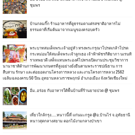
ชุมพร
บ้านกลมกิ๊ก ร้านอาหารที่ดูธรรมดาแต่รสชาติอาหารไม่
ธรรมดาที่เริ่มต้นมาจากเมนูของครอบครัว
พระบาทสมเด็จพระเจ้าอยู่หัว ทรงพระกรุณาโปรดเกล้าโปรด
กระหม่อมให้สมเด็จพระเจ้าลูกเธอ เจ้าฟ้าพัชรกิติยาภา นเรนทิ
ราเทพยวดี เสด็จแทนพระองค์ไปทรงเปิดงานประชุมวิชาการ
นานาชาติด้านการพัฒนาเกษตรที่สูงอย่างยั่งยืนตามพระราชปณิธาน การ
สืบสาน รักษา และต่อยอดงานโครงการหลวง และงานโครงการหลวง 2562
เฉลิมฉลองครบ 50 ปีณ อุทยานหลวงราชพฤกษ์ อำเภอเมือง จังหวัดเชียงใหม่
อิ่ม..อร่อย กับอาหารใต้พื้นบ้านที่ร้านยายปวด @ ชุมพร
เที่ยวใกล้กรุง......หนาวนี้ที่ แก่นมะกรูด @อ.บ้านไร่ จ.อุทัยธานี
หนาวสุดกลางสยาม ดอกไม้งามกลางป่าเขา