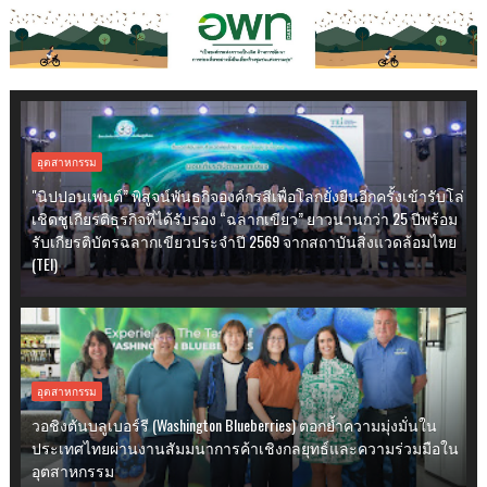
อุตสาหกรรม
"นิปปอนเพนต์” พิสูจน์พันธกิจองค์กรสีเพื่อโลกยั่งยืนอีกครั้งเข้ารับโล่
เชิดชูเกียรติธุรกิจที่ได้รับรอง “ฉลากเขียว” ยาวนานกว่า 25 ปีพร้อม
รับเกียรติบัตรฉลากเขียวประจำปี 2569 จากสถาบันสิ่งแวดล้อมไทย
(TEI)
อุตสาหกรรม
วอชิงตันบลูเบอร์รี (Washington Blueberries) ตอกย้ำความมุ่งมั่นใน
ประเทศไทยผ่านงานสัมมนาการค้าเชิงกลยุทธ์และความร่วมมือใน
อุตสาหกรรม