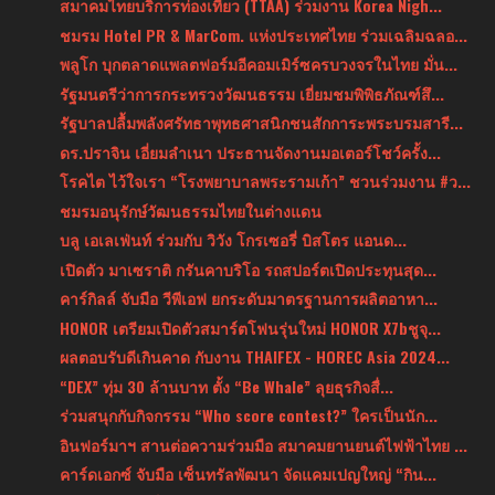
สมาคมไทยบริการท่องเที่ยว (TTAA) ร่วมงาน Korea Nigh...
ชมรม Hotel PR & MarCom. แห่งประเทศไทย ร่วมเฉลิมฉลอ...
พลูโก บุกตลาดแพลตฟอร์มอีคอมเมิร์ซครบวงจรในไทย มั่น...
รัฐมนตรีว่าการกระทรวงวัฒนธรรม เยี่ยมชมพิพิธภัณฑ์สึ...
รัฐบาลปลื้มพลังศรัทธาพุทธศาสนิกชนสักการะพระบรมสารี...
ดร.ปราจิน เอี่ยมลำเนา ประธานจัดงานมอเตอร์โชว์ครั้ง...
โรคไต ไว้ใจเรา “โรงพยาบาลพระรามเก้า” ชวนร่วมงาน #ว...
ชมรมอนุรักษ์วัฒนธรรมไทยในต่างแดน
บลู เอเลเฟ่นท์ ร่วมกับ วิวัง โกรเซอรี่ บิสโตร แอนด...
เปิดตัว มาเซราติ กรันคาบริโอ รถสปอร์ตเปิดประทุนสุด...
คาร์กิลล์ จับมือ วีพีเอฟ ยกระดับมาตรฐานการผลิตอาหา...
HONOR เตรียมเปิดตัวสมาร์ตโฟนรุ่นใหม่ HONOR X7bชูจุ...
ผลตอบรับดีเกินคาด กับงาน THAIFEX - HOREC Asia 2024...
“DEX” ทุ่ม 30 ล้านบาท ตั้ง “Be Whale” ลุยธุรกิจสื่...
ร่วมสนุกกับกิจกรรม “Who score contest?” ใครเป็นนัก...
อินฟอร์มาฯ สานต่อความร่วมมือ สมาคมยานยนต์ไฟฟ้าไทย ...
คาร์ดเอกซ์ จับมือ เซ็นทรัลพัฒนา จัดแคมเปญใหญ่ “กิน...