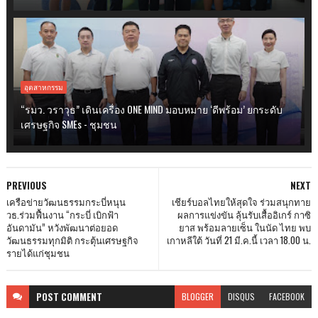
อุตสาหกรรม
“รมว. วราวุธ” เดินเครื่อง ONE MIND มอบหมาย ‘ดีพร้อม’ ยกระดับ
เศรษฐกิจ SMEs - ชุมชน
PREVIOUS
NEXT
เครือข่ายวัฒนธรรมกระบี่หนุน
เชียร์บอลไทยให้สุดใจ ร่วมสนุกทาย
วธ.ร่วมฟื้นงาน “กระบี่ เบิกฟ้า
ผลการแข่งขัน ลุ้นรับเสื้ออิเกร์ กาซิ
อันดามัน” หวังพัฒนาต่อยอด
ยาส พร้อมลายเซ็น ในนัด ไทย พบ
วัฒนธรรมทุกมิติ กระตุ้นเศรษฐกิจ
เกาหลีใต้ วันที่ 21 มี.ค.นี้ เวลา 18.00 น.
รายได้แก่ชุมชน
POST
COMMENT
BLOGGER
DISQUS
FACEBOOK