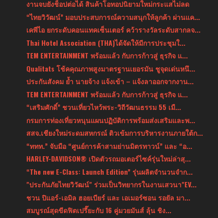
งานจบยังช็อปต่อได้ สินค้าโอทอปนิยามใหม่กระแสไม่ลด
“ไทยวิวัฒน์” มอบประสบการณ์ความสนุกให้ลูกค้า ผ่านแค...
เคพีไอ ยกระดับคอนแทคเซ็นเตอร์ คว้ารางวัลระดับสากลจ...
Thai Hotel Association (THA)ได้จัดให้มีการประชุมใ...
TEM ENTERTAINMENT พร้อมแล้ว กับการก้าวสู่ ธุรกิจ แ...
Qualitats โช้คคุณภาพสูงมาตรฐานเยอรมัน ชูจุดเด่นหนึ...
ประกันสังคม ย้ำ นายจ้าง แจ้งเข้า – แจ้งลาออกจากงาน...
TEM ENTERTAINMENT พร้อมแล้ว กับการก้าวสู่ ธุรกิจ แ...
“เสริมศักดิ์” ชวนเที่ยวไหว้พระ-วิถีวัฒนธรรม 55 เมื...
กรมการท่องเที่ยวหนุนแผนปฏิบัติการพร้อมส่งเสริมและพ...
สสจ.เชียงใหม่ระดมสหกรณ์ ติวเข้มการบริหารงานภายใต้ก...
“ททท.” จับมือ “ศูนย์การค้าสามย่านมิตรทาวน์” และ “อ...
HARLEY-DAVIDSON® เปิดตัวรถมอเตอร์ไซค์รุ่นใหม่ล่าสุ...
“The new E-Class: Launch Edition” รุ่นผลิตจำนวนจำก...
"ประกันภัยไทยวิวัฒน์" ร่วมเป็นวิทยากรในงานเสวนา"EV...
ชวน ปิแอร์-เอมิล ฮอยเบียร์ และ เอเมอร์ซอน รอยัล มา...
สมบูรณ์สุดขีดฟิตเปรี๊ยะกับ 16 คู่มวยมันส์ ลุ้น ชิง...