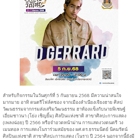
สำหรับกิจกรรมในวันศุกร์ที่ 5 กันยายน 2568 มีความน่าสนใจ
มากมาย อาทิ ดนตรีโฟล์คซอง จากเมืองลำเนียงเจียงฮาย ศิลป
วัฒนธรรมจากกรมส่งเสริมวัฒนธรรม ฮาท้องแข็งกับนายพิเชษฐ์
เอี่ยมชาวนา (โย่ง เชิญยิ้ม) ศิลปินแห่งชาติ สาขาศิลปะการแสดง
(เพลงฉ่อย) ปี 2566 หรือจำอวดหน้าม่าน การแสดงวงดนตรี วง
เมนทอล การแสดงโนราร่วมสมัยของ ผศ.ดร.ธรรมนิตย์ นิคมรัตน์
ศิลปินแห่งชาติ สาขาศิลปะการแสดง (โนรา) ปี 2564 นอกจากนี้ยังมี