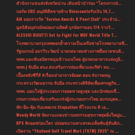
สำนักงานขนส่งจังหวัดน่าน เดินหน้านำร่อง “โครงการส่...
บอร์ด CRC อนุมัติดีลขายห้าง Rinascenteรับเงิน 14,7...
AIA มอบรางวัล "Service Awards & Pearl Club" ประจำป...
มูลนิธิอนุสรณ์หม่อมงามจิตต์ บุรฉัตรฯมอบ 174 รางวั...
ALESSIO BISUTTI Set to Fight for WBF World Title T...
โรงพยาบาลกรุงเทพตอกย้ำความเป็นเครือข่ายโรงพยาบาลที...
รัฐณกรณ์ อมรวีระวัฒน์ นายกสมาคมช่างภาพสื่อมวลชนดิ...
ททท.และพันธมิตรหนุนข้าวแกงไทย สู่มรดกอาหารแห่งภูมิ...
ททท.) จับมือ สนง.ส่งเสริมการท่องเที่ยวและกีฬา ทบ. ...
เบื้องหลังซีรี่ส์ #เรื่องเล่าอาจารย์ยอด ตอน #มารผจญ
กระทรวงวัฒนธรรม จับมือ กระทรวงดิจิทัลเพื่อเศรษฐกิจ...
ททท. มอบโล่ผู้ประกอบการยอดขายสูงสุด และนักท่องเที่...
กรมการท่องเที่ยวเสริมแกร่งผู้ประกอบการไทย อบรมบุคล...
พัก-อิ่ม-คุ้ม กับแพคเกจ Staycation ที่โรงแรม ดิ เอ...
Woody World จัดงานแถลงข่าวมหกรรมสุขภาพสุดยิ่งใหญ่แ...
KPS คิกออฟก่อนใคร ปล่อยขบวนพาเหรดเมล็ดพันธุ์สันติภ...
เปิดงาน “Thailand Golf Travel Mart (TGTM) 2025” ณ ...