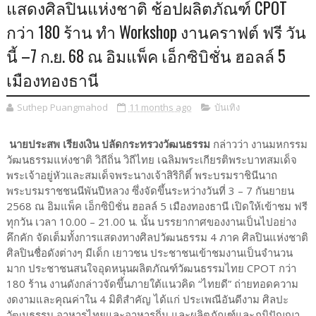
แสดงศิลปินแห่งชาติ ช้อปผลิตภัณฑ์ CPOT
กว่า 180 ร้าน ทำ Workshop งานคราฟต์ ฟรี วัน
นี้ –7 ก.ย. 68 ณ อิมแพ็ค เอ็กซิบิชั่น ฮอลล์ 5
เมืองทองธานี
Suthep Puangmahod
11 months ago
บันเทิง
นายประสพ เรียงเงิน ปลัดกระทรวงวัฒนธรรม
กล่าวว่า งานมหกรรม
วัฒนธรรมแห่งชาติ วิถีถิ่น วิถีไทย เฉลิมพระเกียรติพระบาทสมเด็จ
พระเจ้าอยู่หัวและสมเด็จพระนางเจ้าสิริกิติ์ พระบรมราชินีนาถ
พระบรมราชชนนีพันปีหลวง ซึ่งจัดขึ้นระหว่างวันที่ 3 – 7 กันยายน
2568 ณ อิมแพ็ค เอ็กซิบิชั่น ฮอลล์ 5 เมืองทองธานี เปิดให้เข้าชม ฟรี
ทุกวัน เวลา 10.00 – 21.00 น. นั้น บรรยากาศของงานเป็นไปอย่าง
คึกคัก จัดเต็มทั้งการแสดงทางศิลปวัฒนธรรม 4 ภาค ศิลปินแห่งชาติ
ศิลปินชื่อดังต่างๆ มีเด็ก เยาวชน ประชาชนเข้าชมงานเป็นจำนวน
มาก ประชาชนสนใจอุดหนุนผลิตภัณฑ์วัฒนธรรมไทย CPOT กว่า
180 ร้าน งานดังกล่าวจัดขึ้นภายใต้แนวคิด “ไทยดี” ถ่ายทอดความ
งดงามและคุณค่าใน 4 มิติสำคัญ ได้แก่ ประเพณีอันดีงาม ศิลปะ
วัฒนธรรม อาหารไทยและอาหารถิ่น และผลิตภัณฑ์และภูมิปัญญา