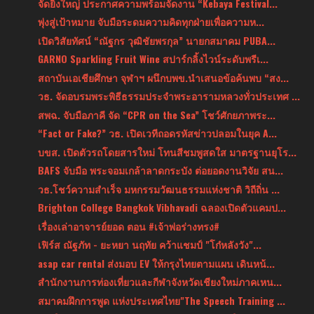
จัดยิ่งใหญ่ ประกาศความพร้อมจัดงาน “Kebaya Festival...
พุ่งสู่เป้าหมาย จับมือระดมความคิดทุกฝ่ายเพื่อความห...
เปิดวิสัยทัศน์ “ณัฐกร วุฒิชัยพรกุล” นายกสมาคม PUBA...
GARNO Sparkling Fruit Wine สปาร์กลิ้งไวน์ระดับพรีเ...
สถาบันเอเชียศึกษา จุฬาฯ ผนึกบพข.นำเสนอข้อค้นพบ “สง...
วธ. จัดอบรมพระพิธีธรรมประจำพระอารามหลวงทั่วประเทศ ...
สพฉ. จับมือภาคี จัด “CPR on the Sea” โชว์ศักยภาพระ...
“Fact or Fake?” วธ. เปิดเวทีถอดรหัสข่าวปลอมในยุค A...
บขส. เปิดตัวรถโดยสารใหม่ โทนสีชมพูสดใส มาตรฐานยุโร...
BAFS จับมือ พระจอมเกล้าลาดกระบัง ต่อยอดงานวิจัย สน...
วธ.โชว์ความสำเร็จ มหกรรมวัฒนธรรมแห่งชาติ วิถีถิ่น ...
Brighton College Bangkok Vibhavadi ฉลองเปิดตัวแคมป...
เรื่องเล่าอาจารย์ยอด ตอน #เจ้าพ่อร่างทรง#
เฟิร์ส ณัฐภัท - ยะหยา นฤทัย คว้าแชมป์ "โก๋หลังวัง"...
asap car rental ส่งมอบ EV ให้กรุงไทยตามแผน เดินหน้...
สำนักงานการท่องเที่ยวและกีฬาจังหวัดเชียงใหม่ภาคเหน...
สมาคมฝึกการพูด แห่งประเทศไทย"The Speech Training ...