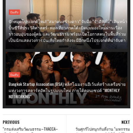
บันเทิง
ปักหมุดโปรเจกต์ใหม่! “สมาคมสร้างดาว” จับมือ “จำดีฟิล์ม” เดินหน้า
ปั้นซีรีส์ประวัติศาสตร์- ท่องเที่ยวภาคใต้ เปิดมุมมองใหม่ผ่านเรื่อง
ราวอบอุ่นของผู้คน และวัฒนธรรม พร้อมเปิดโอกาสคนในพื้นที่ร่วม
เป็นนักแสดงวงการบันเทิงไทยกำลังจะมีอีกหนึ่งโปรเจกต์ที่น่าจับตา
บันเทิง
Bangkok Startup Association (BSA) พลิกโฉมงานอีเว้นท์สร้างเครือข่าย
แห่งวงการสตาร์ทอัพในรูปแบบใหม่ ภายใต้คอนเซปต์ “MONTHLY
NØTWORKING”
PREVIOUS
NEXT
“กรมส่งเสริมวัฒนธรรม–THACCA–
วันศุกร์ไปสนุกกันที่งาน “มหกรรม