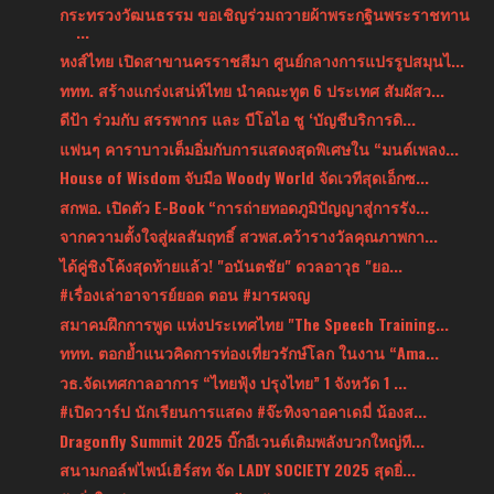
กระทรวงวัฒนธรรม ขอเชิญร่วมถวายผ้าพระกฐินพระราชทาน
...
หงส์ไทย เปิดสาขานครราชสีมา ศูนย์กลางการแปรรูปสมุนไ...
ททท. สร้างแกร่งเสน่ห์ไทย นำคณะทูต 6 ประเทศ สัมผัสว...
ดีป้า ร่วมกับ สรรพากร และ บีโอไอ ชู ‘บัญชีบริการดิ...
แฟนๆ คาราบาวเต็มอิ่มกับการแสดงสุดพิเศษใน “มนต์เพลง...
House of Wisdom จับมือ Woody World จัดเวทีสุดเอ็กซ...
สกพอ. เปิดตัว E-Book “การถ่ายทอดภูมิปัญญาสู่การรัง...
จากความตั้งใจสู่ผลสัมฤทธิ์ สวพส.คว้ารางวัลคุณภาพกา...
ได้คู่ชิงโค้งสุดท้ายแล้ว! "อนันตชัย" ดวลอาวุธ "ยอ...
#เรื่องเล่าอาจารย์ยอด ตอน #มารผจญ
สมาคมฝึกการพูด แห่งประเทศไทย "The Speech Training...
ททท. ตอกย้ำแนวคิดการท่องเที่ยวรักษ์โลก ในงาน “Ama...
วธ.จัดเทศกาลอาการ “ไทยฟุ้ง ปรุงไทย” 1 จังหวัด 1 ...
#เปิดวาร์ป นักเรียนการแสดง #จ๊ะทิงจาอคาเดมี่ น้องส...
Dragonfly Summit 2025 บิ๊กอีเวนต์เติมพลังบวกใหญ่ที...
สนามกอล์ฟไพน์เฮิร์สท จัด LADY SOCIETY 2025 สุดยิ่...