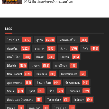
2023 ขึ้น เป็นครั้งแรกในประเทศไทย
TAGS
ไลฟ์สไตล์
(1472)
ธุรกิจ
(1329)
ผลิตภัณฑ์ใหม่
(767)
ท่องเที่ยว
(722)
ราชการ
(682)
สังคม
(510)
กีฬา
(498)
เทคโนโลยี
(287)
บันเทิง
(283)
Tourism
(195)
Lifestyle
(168)
เกษตร
(162)
การศึกษา
(136)
New Product
(119)
Business
(93)
Entertainment
(66)
อุตสาหกรรม
(63)
สิ่งแวดล้อม
(44)
Government
(42)
Social
(37)
Sport
(27)
รีวิว
(27)
Education
(22)
ศิลปะ และ วัฒนธรรม
(19)
Technology
(18)
Industry
(14)
Review
(14)
แกลเลอรี
(13)
ไลฟ์สไตล
(10)