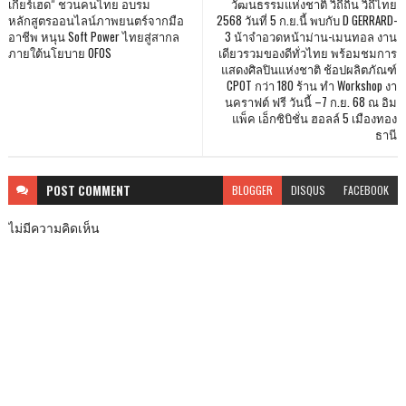
เกียร์เฮด” ชวนคนไทย อบรม
วัฒนธรรมแห่งชาติ วิถีถิ่น วิถีไทย
หลักสูตรออนไลน์ภาพยนตร์จากมือ
2568 วันที่ 5 ก.ย.นี้ พบกับ D GERRARD-
อาชีพ หนุน Soft Power ไทยสู่สากล
3 น้าจำอวดหน้าม่าน-เมนทอล งาน
ภายใต้นโยบาย OFOS
เดียวรวมของดีทั่วไทย พร้อมชมการ
แสดงศิลปินแห่งชาติ ช้อปผลิตภัณฑ์
CPOT กว่า 180 ร้าน ทำ Workshop งา
นคราฟต์ ฟรี วันนี้ –7 ก.ย. 68 ณ อิม
แพ็ค เอ็กซิบิชั่น ฮอลล์ 5 เมืองทอง
ธานี
POST
COMMENT
BLOGGER
DISQUS
FACEBOOK
ไม่มีความคิดเห็น