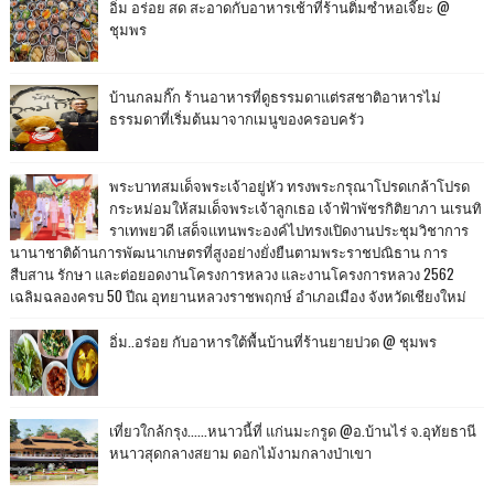
อิ่ม อร่อย สด สะอาดกับอาหารเช้าที่ร้านติ๋มซำหอเจี๊ยะ @
ชุมพร
บ้านกลมกิ๊ก ร้านอาหารที่ดูธรรมดาแต่รสชาติอาหารไม่
ธรรมดาที่เริ่มต้นมาจากเมนูของครอบครัว
พระบาทสมเด็จพระเจ้าอยู่หัว ทรงพระกรุณาโปรดเกล้าโปรด
กระหม่อมให้สมเด็จพระเจ้าลูกเธอ เจ้าฟ้าพัชรกิติยาภา นเรนทิ
ราเทพยวดี เสด็จแทนพระองค์ไปทรงเปิดงานประชุมวิชาการ
นานาชาติด้านการพัฒนาเกษตรที่สูงอย่างยั่งยืนตามพระราชปณิธาน การ
สืบสาน รักษา และต่อยอดงานโครงการหลวง และงานโครงการหลวง 2562
เฉลิมฉลองครบ 50 ปีณ อุทยานหลวงราชพฤกษ์ อำเภอเมือง จังหวัดเชียงใหม่
อิ่ม..อร่อย กับอาหารใต้พื้นบ้านที่ร้านยายปวด @ ชุมพร
เที่ยวใกล้กรุง......หนาวนี้ที่ แก่นมะกรูด @อ.บ้านไร่ จ.อุทัยธานี
หนาวสุดกลางสยาม ดอกไม้งามกลางป่าเขา