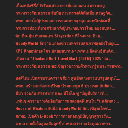
เบื้องหลังซีรี่ส์ #เรื่องเล่าอาจารย์ยอด ตอน #มารผจญ
กระทรวงวัฒนธรรม จับมือ กระทรวงดิจิทัลเพื่อเศรษฐกิจ...
ททท. มอบโล่ผู้ประกอบการยอดขายสูงสุด และนักท่องเที่...
กรมการท่องเที่ยวเสริมแกร่งผู้ประกอบการไทย อบรมบุคล...
พัก-อิ่ม-คุ้ม กับแพคเกจ Staycation ที่โรงแรม ดิ เอ...
Woody World จัดงานแถลงข่าวมหกรรมสุขภาพสุดยิ่งใหญ่แ...
KPS คิกออฟก่อนใคร ปล่อยขบวนพาเหรดเมล็ดพันธุ์สันติภ...
เปิดงาน “Thailand Golf Travel Mart (TGTM) 2025” ณ ...
กระทรวงวัฒนธรรม ขอเชิญร่วมถวายผ้าพระกฐินพระราชทาน
...
หงส์ไทย เปิดสาขานครราชสีมา ศูนย์กลางการแปรรูปสมุนไ...
ททท. สร้างแกร่งเสน่ห์ไทย นำคณะทูต 6 ประเทศ สัมผัสว...
ดีป้า ร่วมกับ สรรพากร และ บีโอไอ ชู ‘บัญชีบริการดิ...
แฟนๆ คาราบาวเต็มอิ่มกับการแสดงสุดพิเศษใน “มนต์เพลง...
House of Wisdom จับมือ Woody World จัดเวทีสุดเอ็กซ...
สกพอ. เปิดตัว E-Book “การถ่ายทอดภูมิปัญญาสู่การรัง...
จากความตั้งใจสู่ผลสัมฤทธิ์ สวพส.คว้ารางวัลคุณภาพกา...