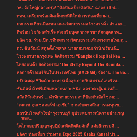
วธ. จัดใหญ่กลางกรุง! “ศิลปินสร้างศิลปิน” ฉลอง 70 พ...
ททท. เตรียมพร้อมจัดเต็มทุกมิติใหม่การท่องเที่ยวผ่า...
มหกรรมเที่ยวเมืองชล ถนนวัฒนธรรมสร้างสรรค์ : อำเภอเ...
ดีพร้อม โชว์ผลสำเร็จ ส่งเสริมบุคลากรสาขาหัตถอุตสาห...
ปลัด วธ. ร่วมเปิดเวทีมหกรรมวัฒนธรรมเส้นทางสายไหมตุ...
ดร. ชินวัฒน์ สกุลตั้งไพศาล นายกสมาคมเก่านักเรียนอั...
โรงพยาบาลกรุงเทพ จัดกิจกรรม “Bangkok Hospital New ...
ไทยฮอนด้า จัดกิจกรรม ‘The 3Fifty Beyond The Bounda...
หอการค้าอเมริกันในประเทศไทย (AMCHAM) จัดงาน The Go...
ปรับสมดุลชีวิตด้วยอาหารเพื่อสุขภาพกับแบรนด์เฮอริเท...
ซันคิสท์ ถั่วพรีเมียมหลากหลายชนิด ลดราคาสู้ฝน เหลื...
สวัสดีวันจันทร์ … คำทักทายธรรมดาที่ป้องกันอัลไซเมอ...
“เมสเซ่ ดุสเซลดอร์ฟ เอเชีย” ชวนจับตาคลื่นการลงทุนข...
สถาบันโรคหัวใจบำรุงราษฎร์ ชูประสบการณ์ความชำนาญ
ของ...
โตไกมอบปริญญาดุษฎีบัณฑิตกิตติมศักดิ์ แด่อธิการบดี ...
ปลัดฯ ท่องเที่ยว ร่วมงาน Expo 2025 Osaka Kansai ปร...