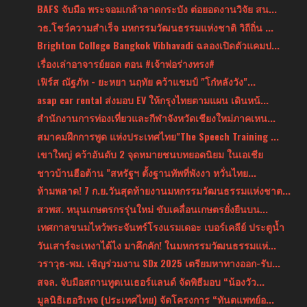
BAFS จับมือ พระจอมเกล้าลาดกระบัง ต่อยอดงานวิจัย สน...
วธ.โชว์ความสำเร็จ มหกรรมวัฒนธรรมแห่งชาติ วิถีถิ่น ...
Brighton College Bangkok Vibhavadi ฉลองเปิดตัวแคมป...
เรื่องเล่าอาจารย์ยอด ตอน #เจ้าพ่อร่างทรง#
เฟิร์ส ณัฐภัท - ยะหยา นฤทัย คว้าแชมป์ "โก๋หลังวัง"...
asap car rental ส่งมอบ EV ให้กรุงไทยตามแผน เดินหน้...
สำนักงานการท่องเที่ยวและกีฬาจังหวัดเชียงใหม่ภาคเหน...
สมาคมฝึกการพูด แห่งประเทศไทย"The Speech Training ...
เขาใหญ่ คว้าอันดับ 2 จุดหมายชนบทยอดนิยม ในเอเชีย
ชาวบ้านฮือต้าน "สหรัฐฯ ตั้งฐานทัพที่พังงา หวั่นไทย...
ห้ามพลาด! 7 ก.ย.วันสุดท้ายงานมหกรรมวัฒนธรรมแห่งชาต...
สวพส. หนุนเกษตรกรรุ่นใหม่ ขับเคลื่อนเกษตรยั่งยืนบน...
เทศกาลขนมไหว้พระจันทร์โรงแรมเดอะ เบอร์เคลีย์ ประตูน้ำ
วันเสาร์จะเหงาได้ไง มาคึกคัก! ในมหกรรมวัฒนธรรมแห่...
วราวุธ-พม. เชิญร่วมงาน SDx 2025 เตรียมหาทางออก-รับ...
สจล. จับมือสถานทูตเนเธอร์แลนด์ จัดพิธีมอบ “น้องวัว...
มูลนิธิเฮอริเทจ (ประเทศไทย) จัดโครงการ “ทันตแพทย์อ...