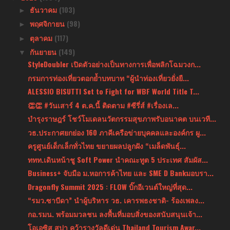
ธันวาคม
(103)
►
พฤศจิกายน
(98)
►
ตุลาคม
(117)
►
กันยายน
(149)
▼
StyleDoubler เปิดตัวอย่างเป็นทางการเพื่อพลิกโฉมวงก...
กรมการท่องเที่ยวตอกย้ำบทบาท “ผู้นำท่องเที่ยวยั่งยื...
ALESSIO BISUTTI Set to Fight for WBF World Title T...
👏👏 #วันเสาร์ 4 ต.ค.นี้ ติดตาม #ซีรี่ส์ #เรื่องเล...
บำรุงราษฎร์ โชว์โมเดลนวัตกรรมสุขภาพรับอนาคต บนเวที...
วธ.ประกาศยกย่อง 160 ภาคีเครือข่ายบุคคลและองค์กร ผู...
ครูศูนย์เด็กเล็กทั่วไทย ขยายผลปลูกฝัง “เมล็ดพันธุ์...
ททท.เดินหน้าชู Soft Power นำคณะทูต 5 ประเทศ สัมผัส...
Business+ จับมือ ม.หอการค้าไทย และ SME D Bankมอบรา...
Dragonfly Summit 2025 : FLOW บิ๊กอีเวนต์ใหญ่ที่สุด...
“รมว.ซาบีดา” นำผู้บริหาร วธ. เคารพธงชาติ- ร้องเพลง...
กอ.รมน. พร้อมมวลชน ลงพื้นที่มอบสิ่งของสนับสนุนเจ้า...
โอเอซิส สปา คว้ารางวัลดีเด่น Thailand Tourism Awar...