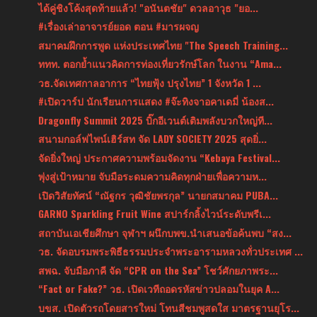
ได้คู่ชิงโค้งสุดท้ายแล้ว! "อนันตชัย" ดวลอาวุธ "ยอ...
#เรื่องเล่าอาจารย์ยอด ตอน #มารผจญ
สมาคมฝึกการพูด แห่งประเทศไทย "The Speech Training...
ททท. ตอกย้ำแนวคิดการท่องเที่ยวรักษ์โลก ในงาน “Ama...
วธ.จัดเทศกาลอาการ “ไทยฟุ้ง ปรุงไทย” 1 จังหวัด 1 ...
#เปิดวาร์ป นักเรียนการแสดง #จ๊ะทิงจาอคาเดมี่ น้องส...
Dragonfly Summit 2025 บิ๊กอีเวนต์เติมพลังบวกใหญ่ที...
สนามกอล์ฟไพน์เฮิร์สท จัด LADY SOCIETY 2025 สุดยิ่...
จัดยิ่งใหญ่ ประกาศความพร้อมจัดงาน “Kebaya Festival...
พุ่งสู่เป้าหมาย จับมือระดมความคิดทุกฝ่ายเพื่อความห...
เปิดวิสัยทัศน์ “ณัฐกร วุฒิชัยพรกุล” นายกสมาคม PUBA...
GARNO Sparkling Fruit Wine สปาร์กลิ้งไวน์ระดับพรีเ...
สถาบันเอเชียศึกษา จุฬาฯ ผนึกบพข.นำเสนอข้อค้นพบ “สง...
วธ. จัดอบรมพระพิธีธรรมประจำพระอารามหลวงทั่วประเทศ ...
สพฉ. จับมือภาคี จัด “CPR on the Sea” โชว์ศักยภาพระ...
“Fact or Fake?” วธ. เปิดเวทีถอดรหัสข่าวปลอมในยุค A...
บขส. เปิดตัวรถโดยสารใหม่ โทนสีชมพูสดใส มาตรฐานยุโร...