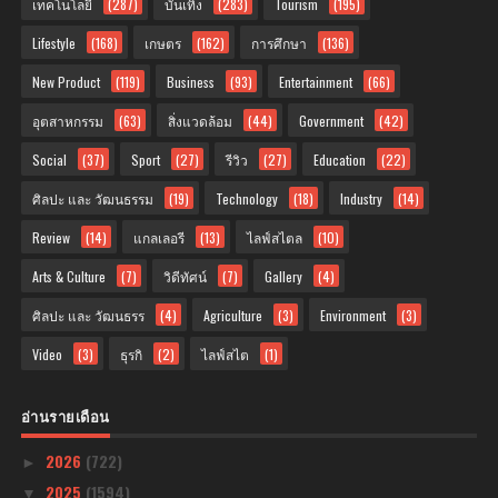
เทคโนโลยี
(287)
บันเทิง
(283)
Tourism
(195)
Lifestyle
(168)
เกษตร
(162)
การศึกษา
(136)
New Product
(119)
Business
(93)
Entertainment
(66)
อุตสาหกรรม
(63)
สิ่งแวดล้อม
(44)
Government
(42)
Social
(37)
Sport
(27)
รีวิว
(27)
Education
(22)
ศิลปะ และ วัฒนธรรม
(19)
Technology
(18)
Industry
(14)
Review
(14)
แกลเลอรี
(13)
ไลฟ์สไตล
(10)
Arts & Culture
(7)
วิดีทัศน์
(7)
Gallery
(4)
ศิลปะ และ วัฒนธรร
(4)
Agriculture
(3)
Environment
(3)
Video
(3)
ธุรกิ
(2)
ไลฟ์สไต
(1)
อ่านรายเดือน
2026
(722)
►
2025
(1594)
▼