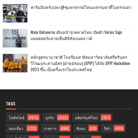
ฟาร์มอินทร์แปลง @ชุมพรฟารม์โคนมธรรมดาที่ไม่ธรรมดา
Atom Outsource เดินหน้ารุกตลาดไทย เปิดตัว Varias Sign
แพลตฟอร์มลายเซ็นดิจิทัลบนคลาวด์
หลักสูตรนานาชาติ โรงเรียนสาธิตมหาวิทยาลัยศรีครินทร
วิโรฒประสานมิตร (ฝ่ายมัธยม) (SPIP) ได้จัด SPIP Hackathon
2023 ขึ้น เป็นครั้งแรกในประเทศไทย
TAGS
ไลฟ์สไตล์
(1473)
ธุรกิจ
(1332)
ผลิตภัณฑ์ใหม่
(767)
ท่องเที่ยว
(722)
ราชการ
(684)
สังคม
(511)
กีฬา
(499)