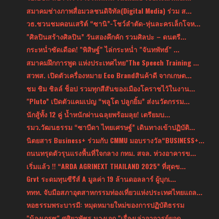
สมาคมช่างภาพสื่อมวลชนดิจิทัล(Digital Media) ร่วม ส...
วธ.ชวนชมคอนเสริต์ “ซานิ”-โชว์ลำตัด-หุ่นละครเล็กโจห...
"ศิลปินสร้างศิลปิน” วันสองคึกคัก รวมศิลปะ – ดนตรี...
กระหน่ำซัดเดือด! "พิสิษฐ์" ไล่กระหน่ำ "จันทพัทธ์" ...
สมาคมฝึกการพูด แห่งประเทศไทย"The Speech Training ...
สวพส. เปิดตัวเครื่องหมาย Eco Brandสินค้าดี จากเกษต...
ชม ชิม ชิลล์ ช็อป รวมทุกสีสันของเมืองโคราชไว้ในงาน...
"Pluto” เปิดตัวแคมเปญ “พลูโต ปลูกยิ้ม” ส่งนวัตกรรม...
นักสู้ทั้ง 12 คู่ น้ำหนักผ่านฉลุยพร้อมลุย! เตรียมบ...
รมว.วัฒนธรรม “ซาบีดา ไทยเศรษฐ์” เดินทางเข้าปฏิบัติ...
นิตยสาร Business+ ร่วมกับ CMMU มอบรางวัล“BUSINESS+...
ถนนทรุดตัวรุนแรงพื้นที่ใจกลาง กทม. สจล. ห่วงอาคารข...
เริ่มแล้ว !! “ARDA AGRINEXT THAILAND 2025” ที่สุดข...
Grvt ระดมทุนซีรีส์ A มูลค่า 19 ล้านดอลลาร์ ผู้บุกเ...
ททท. จับมือสภาอุตสาหกรรมท่องเที่ยวแห่งประเทศไทยแถล...
หอธรรมพระบารมี: หมุดหมายใหม่ของการปฏิบัติธรรม
"น้องเกรซ" ศศิยาพัชร นางเอก "เรื่องเล่าอาจารย์ยอด ...