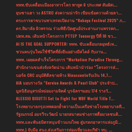
ททท.ขับเคลื่อนเมืองอาหารโลก พาทูต 6 ประเทศ สัมผัสเ...
ยุนซานฮา วง ASTRO ส่งความน่ารัก เขียนข้อความด้วยลา...
ตระการตาขบวนพาเหรดเปิดงาน “Kebaya Festival 2025” ภ...
ดร.หิมาลัย ผิวพรรณ ร่วมพิธีเปิดศูนย์ประสานงานพรรคก...
ปตท.สผ. เดินหน้าโครงการ PTTEP Teenergy ปีที่ 10 ชว...
AI IS THE GOAL SUPPORTER: ททท. ขับเคลื่อนกลยุทธ์เท...
ชวนคนรุ่นใหม่ใช้ชีวิตที่ยั่งยืนอย่างมีสไตล์ กับงาน...
ททท. เผยผลสำเร็จโครงการ “Workation Paradise Throug...
สำนักงานขนส่งจังหวัดน่าน เดินหน้านำร่อง “โครงการส่...
บอร์ด CRC อนุมัติดีลขายห้าง Rinascenteรับเงิน 14,7...
AIA มอบรางวัล "Service Awards & Pearl Club" ประจำป...
มูลนิธิอนุสรณ์หม่อมงามจิตต์ บุรฉัตรฯมอบ 174 รางวั...
ALESSIO BISUTTI Set to Fight for WBF World Title T...
โรงพยาบาลกรุงเทพตอกย้ำความเป็นเครือข่ายโรงพยาบาลที...
รัฐณกรณ์ อมรวีระวัฒน์ นายกสมาคมช่างภาพสื่อมวลชนดิ...
ททท.และพันธมิตรหนุนข้าวแกงไทย สู่มรดกอาหารแห่งภูมิ...
ททท.) จับมือ สนง.ส่งเสริมการท่องเที่ยวและกีฬา ทบ. ...