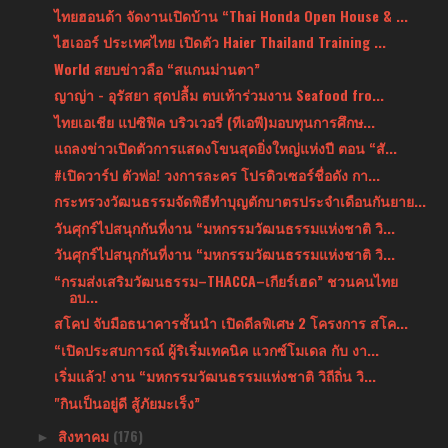
ไทยฮอนด้า จัดงานเปิดบ้าน “Thai Honda Open House & ...
ไฮเออร์ ประเทศไทย เปิดตัว Haier Thailand Training ...
World สยบข่าวลือ “สแกนม่านตา”
ญาญ่า - อุรัสยา สุดปลื้ม ตบเท้าร่วมงาน Seafood fro...
ไทยเอเชีย แปซิฟิค บริวเวอรี่ (ทีเอพี)มอบทุนการศึกษ...
แถลงข่าวเปิดตัวการแสดงโขนสุดยิ่งใหญ่แห่งปี ตอน “สั...
#เปิดวาร์ป ตัวพ่อ! วงการละคร โปรดิวเซอร์ชื่อดัง กา...
กระทรวงวัฒนธรรมจัดพิธีทำบุญตักบาตรประจำเดือนกันยาย...
วันศุกร์ไปสนุกกันที่งาน “มหกรรมวัฒนธรรมแห่งชาติ วิ...
วันศุกร์ไปสนุกกันที่งาน “มหกรรมวัฒนธรรมแห่งชาติ วิ...
“กรมส่งเสริมวัฒนธรรม–THACCA–เกียร์เฮด” ชวนคนไทย
อบ...
สโคป จับมือธนาคารชั้นนำ เปิดดีลพิเศษ 2 โครงการ สโค...
“เปิดประสบการณ์ ผู้ริเริ่มเทคนิค แวกซ์โมเดล กับ งา...
เริ่มแล้ว! งาน “มหกรรมวัฒนธรรมแห่งชาติ วิถีถิ่น วิ...
"กินเป็นอยู่ดี สู้ภัยมะเร็ง”
สิงหาคม
(176)
►