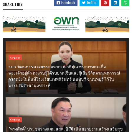
Facebook
Twitter
SHARE THIS
ราชการ
รมว.วัฒนธรรม เผยพระมหากรุณาธิคุณ พระบาทสมเด็จ
พระเจ้าอยู่หัว ทรงรับผู้ได้รับบาดเจ็บและผู้เสียชีวิตจากเหตุการณ์
กราดยิงในพื้นที่โรงเรียนเทพศิรินทร์ นนทบุรี จ.นนทบุรี ไว้ใน
พระบรมราชานุเคราะห์
ราชการ
"ทรงศักดิ์” ประชุมร่างแผน สสส. ปี 70 เน้นขยายงานสร้างเสริมสุข