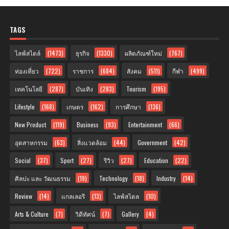
TAGS
ไลฟ์สไตล์
(1473)
ธุรกิจ
(1330)
ผลิตภัณฑ์ใหม่
(767)
ท่องเที่ยว
(722)
ราชการ
(684)
สังคม
(511)
กีฬา
(499)
เทคโนโลยี
(287)
บันเทิง
(283)
Tourism
(195)
Lifestyle
(168)
เกษตร
(162)
การศึกษา
(136)
New Product
(119)
Business
(93)
Entertainment
(66)
อุตสาหกรรม
(63)
สิ่งแวดล้อม
(44)
Government
(42)
Social
(37)
Sport
(27)
รีวิว
(27)
Education
(22)
ศิลปะ และ วัฒนธรรม
(19)
Technology
(18)
Industry
(14)
Review
(14)
แกลเลอรี
(13)
ไลฟ์สไตล
(10)
Arts & Culture
(7)
วิดีทัศน์
(7)
Gallery
(4)