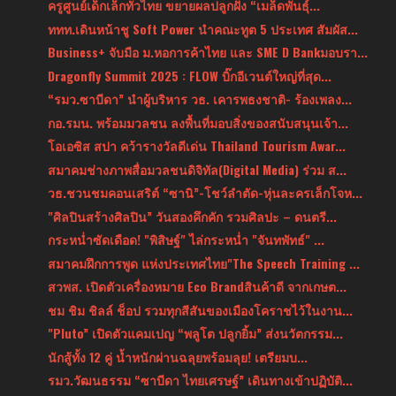
ครูศูนย์เด็กเล็กทั่วไทย ขยายผลปลูกฝัง “เมล็ดพันธุ์...
ททท.เดินหน้าชู Soft Power นำคณะทูต 5 ประเทศ สัมผัส...
Business+ จับมือ ม.หอการค้าไทย และ SME D Bankมอบรา...
Dragonfly Summit 2025 : FLOW บิ๊กอีเวนต์ใหญ่ที่สุด...
“รมว.ซาบีดา” นำผู้บริหาร วธ. เคารพธงชาติ- ร้องเพลง...
กอ.รมน. พร้อมมวลชน ลงพื้นที่มอบสิ่งของสนับสนุนเจ้า...
โอเอซิส สปา คว้ารางวัลดีเด่น Thailand Tourism Awar...
สมาคมช่างภาพสื่อมวลชนดิจิทัล(Digital Media) ร่วม ส...
วธ.ชวนชมคอนเสริต์ “ซานิ”-โชว์ลำตัด-หุ่นละครเล็กโจห...
"ศิลปินสร้างศิลปิน” วันสองคึกคัก รวมศิลปะ – ดนตรี...
กระหน่ำซัดเดือด! "พิสิษฐ์" ไล่กระหน่ำ "จันทพัทธ์" ...
สมาคมฝึกการพูด แห่งประเทศไทย"The Speech Training ...
สวพส. เปิดตัวเครื่องหมาย Eco Brandสินค้าดี จากเกษต...
ชม ชิม ชิลล์ ช็อป รวมทุกสีสันของเมืองโคราชไว้ในงาน...
"Pluto” เปิดตัวแคมเปญ “พลูโต ปลูกยิ้ม” ส่งนวัตกรรม...
นักสู้ทั้ง 12 คู่ น้ำหนักผ่านฉลุยพร้อมลุย! เตรียมบ...
รมว.วัฒนธรรม “ซาบีดา ไทยเศรษฐ์” เดินทางเข้าปฏิบัติ...