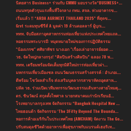
นิตยสาร Business+ ร่วมกับ CMMU มอบรางวัล“BUSINESS+...
ถนนทรุดตัวรุนแรงพื้นที่ใจกลาง กทม. สจล. ห่วงอาคารข...
เริ่มแล้ว !! “ARDA AGRINEXT THAILAND 2025” ที่สุดข...
Grvt ระดมทุนซีรีส์ A มูลค่า 19 ล้านดอลลาร์ ผู้บุกเ...
ททท. จับมือสภาอุตสาหกรรมท่องเที่ยวแห่งประเทศไทยแถล...
หอธรรมพระบารมี: หมุดหมายใหม่ของการปฏิบัติธรรม
"น้องเกรซ" ศศิยาพัชร นางเอก "เรื่องเล่าอาจารย์ยอด ...
วธ. จัดใหญ่กลางกรุง! “ศิลปินสร้างศิลปิน” ฉลอง 70 พ...
ททท. เตรียมพร้อมจัดเต็มทุกมิติใหม่การท่องเที่ยวผ่า...
มหกรรมเที่ยวเมืองชล ถนนวัฒนธรรมสร้างสรรค์ : อำเภอเ...
ดีพร้อม โชว์ผลสำเร็จ ส่งเสริมบุคลากรสาขาหัตถอุตสาห...
ปลัด วธ. ร่วมเปิดเวทีมหกรรมวัฒนธรรมเส้นทางสายไหมตุ...
ดร. ชินวัฒน์ สกุลตั้งไพศาล นายกสมาคมเก่านักเรียนอั...
โรงพยาบาลกรุงเทพ จัดกิจกรรม “Bangkok Hospital New ...
ไทยฮอนด้า จัดกิจกรรม ‘The 3Fifty Beyond The Bounda...
หอการค้าอเมริกันในประเทศไทย (AMCHAM) จัดงาน The Go...
ปรับสมดุลชีวิตด้วยอาหารเพื่อสุขภาพกับแบรนด์เฮอริเท...