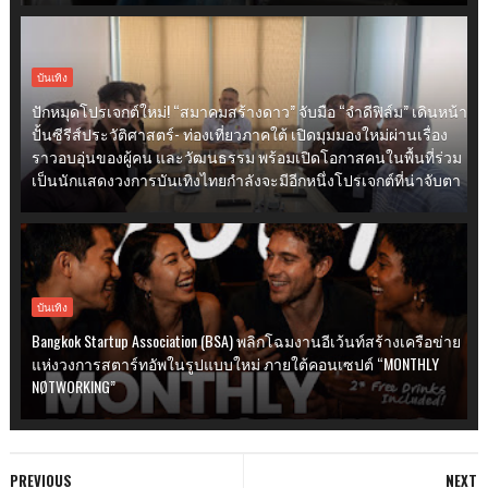
บันเทิง
ปักหมุดโปรเจกต์ใหม่! “สมาคมสร้างดาว” จับมือ “จำดีฟิล์ม” เดินหน้า
ปั้นซีรีส์ประวัติศาสตร์- ท่องเที่ยวภาคใต้ เปิดมุมมองใหม่ผ่านเรื่อง
ราวอบอุ่นของผู้คน และวัฒนธรรม พร้อมเปิดโอกาสคนในพื้นที่ร่วม
เป็นนักแสดงวงการบันเทิงไทยกำลังจะมีอีกหนึ่งโปรเจกต์ที่น่าจับตา
บันเทิง
Bangkok Startup Association (BSA) พลิกโฉมงานอีเว้นท์สร้างเครือข่าย
แห่งวงการสตาร์ทอัพในรูปแบบใหม่ ภายใต้คอนเซปต์ “MONTHLY
NØTWORKING”
PREVIOUS
NEXT