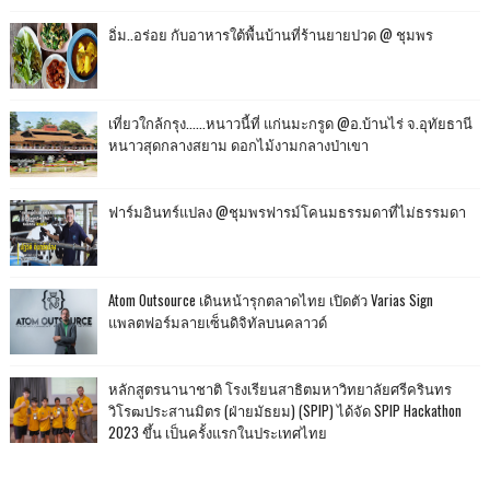
อิ่ม..อร่อย กับอาหารใต้พื้นบ้านที่ร้านยายปวด @ ชุมพร
เที่ยวใกล้กรุง......หนาวนี้ที่ แก่นมะกรูด @อ.บ้านไร่ จ.อุทัยธานี
หนาวสุดกลางสยาม ดอกไม้งามกลางป่าเขา
ฟาร์มอินทร์แปลง @ชุมพรฟารม์โคนมธรรมดาที่ไม่ธรรมดา
Atom Outsource เดินหน้ารุกตลาดไทย เปิดตัว Varias Sign
แพลตฟอร์มลายเซ็นดิจิทัลบนคลาวด์
หลักสูตรนานาชาติ โรงเรียนสาธิตมหาวิทยาลัยศรีครินทร
วิโรฒประสานมิตร (ฝ่ายมัธยม) (SPIP) ได้จัด SPIP Hackathon
2023 ขึ้น เป็นครั้งแรกในประเทศไทย