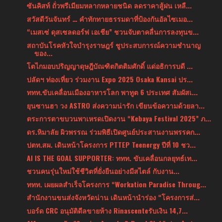
ซันคิสท์ ถั่วพรีเมียมหลากหลายชนิด ลดราคาสู้ฝน เหลื...
สวัสดีวันจันทร์ … คำทักทายธรรมดาที่ป้องกันอัลไซเมอ...
“เมสเซ่ ดุสเซลดอร์ฟ เอเชีย” ชวนจับตาคลื่นการลงทุนข...
สถาบันโรคหัวใจบำรุงราษฎร์ ชูประสบการณ์ความชำนาญ
ของ...
โตไกมอบปริญญาดุษฎีบัณฑิตกิตติมศักดิ์ แด่อธิการบดี ...
ปลัดฯ ท่องเที่ยว ร่วมงาน Expo 2025 Osaka Kansai ปร...
ททท.ขับเคลื่อนเมืองอาหารโลก พาทูต 6 ประเทศ สัมผัสเ...
ยุนซานฮา วง ASTRO ส่งความน่ารัก เขียนข้อความด้วยลา...
ตระการตาขบวนพาเหรดเปิดงาน “Kebaya Festival 2025” ภ...
ดร.หิมาลัย ผิวพรรณ ร่วมพิธีเปิดศูนย์ประสานงานพรรคก...
ปตท.สผ. เดินหน้าโครงการ PTTEP Teenergy ปีที่ 10 ชว...
AI IS THE GOAL SUPPORTER: ททท. ขับเคลื่อนกลยุทธ์เท...
ชวนคนรุ่นใหม่ใช้ชีวิตที่ยั่งยืนอย่างมีสไตล์ กับงาน...
ททท. เผยผลสำเร็จโครงการ “Workation Paradise Throug...
สำนักงานขนส่งจังหวัดน่าน เดินหน้านำร่อง “โครงการส่...
บอร์ด CRC อนุมัติดีลขายห้าง Rinascenteรับเงิน 14,7...