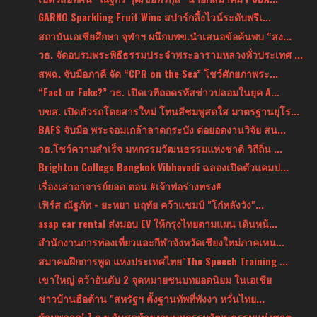
GARNO Sparkling Fruit Wine สปาร์กลิ้งไวน์ระดับพรีเ...
สถาบันเอเชียศึกษา จุฬาฯ ผนึกบพข.นำเสนอข้อค้นพบ “สง...
วธ. จัดอบรมพระพิธีธรรมประจำพระอารามหลวงทั่วประเทศ ...
สพฉ. จับมือภาคี จัด “CPR on the Sea” โชว์ศักยภาพระ...
“Fact or Fake?” วธ. เปิดเวทีถอดรหัสข่าวปลอมในยุค A...
บขส. เปิดตัวรถโดยสารใหม่ โทนสีชมพูสดใส มาตรฐานยุโร...
BAFS จับมือ พระจอมเกล้าลาดกระบัง ต่อยอดงานวิจัย สน...
วธ.โชว์ความสำเร็จ มหกรรมวัฒนธรรมแห่งชาติ วิถีถิ่น ...
Brighton College Bangkok Vibhavadi ฉลองเปิดตัวแคมป...
เรื่องเล่าอาจารย์ยอด ตอน #เจ้าพ่อร่างทรง#
เฟิร์ส ณัฐภัท - ยะหยา นฤทัย คว้าแชมป์ "โก๋หลังวัง"...
asap car rental ส่งมอบ EV ให้กรุงไทยตามแผน เดินหน้...
สำนักงานการท่องเที่ยวและกีฬาจังหวัดเชียงใหม่ภาคเหน...
สมาคมฝึกการพูด แห่งประเทศไทย"The Speech Training ...
เขาใหญ่ คว้าอันดับ 2 จุดหมายชนบทยอดนิยม ในเอเชีย
ชาวบ้านฮือต้าน "สหรัฐฯ ตั้งฐานทัพที่พังงา หวั่นไทย...
ห้ามพลาด! 7 ก.ย.วันสุดท้ายงานมหกรรมวัฒนธรรมแห่งชาต...