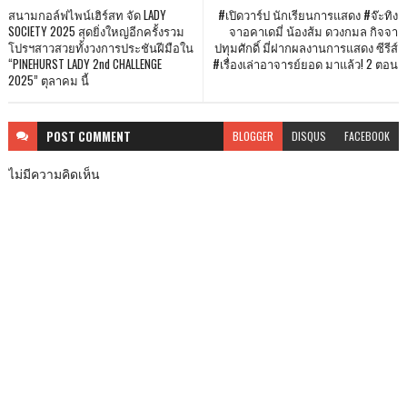
สนามกอล์ฟไพน์เฮิร์สท จัด LADY
#เปิดวาร์ป นักเรียนการแสดง #จ๊ะทิง
SOCIETY 2025 สุดยิ่งใหญ่อีกครั้งรวม
จาอคาเดมี่ น้องส้ม ดวงกมล กิจจา
โปรฯสาวสวยทั้งวงการประชันฝีมือใน
ปทุมศักดิ์ มี่ฝากผลงานการแสดง ซีรีส์
“PINEHURST LADY 2nd CHALLENGE
#เรื่องเล่าอาจารย์ยอด มาแล้ว! 2 ตอน
2025” ตุลาคม นี้
POST
COMMENT
BLOGGER
DISQUS
FACEBOOK
ไม่มีความคิดเห็น