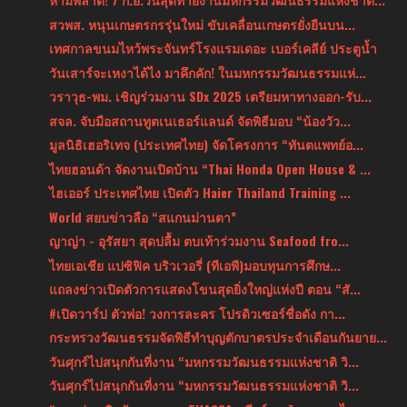
สวพส. หนุนเกษตรกรรุ่นใหม่ ขับเคลื่อนเกษตรยั่งยืนบน...
เทศกาลขนมไหว้พระจันทร์โรงแรมเดอะ เบอร์เคลีย์ ประตูน้ำ
วันเสาร์จะเหงาได้ไง มาคึกคัก! ในมหกรรมวัฒนธรรมแห่...
วราวุธ-พม. เชิญร่วมงาน SDx 2025 เตรียมหาทางออก-รับ...
สจล. จับมือสถานทูตเนเธอร์แลนด์ จัดพิธีมอบ “น้องวัว...
มูลนิธิเฮอริเทจ (ประเทศไทย) จัดโครงการ “ทันตแพทย์อ...
ไทยฮอนด้า จัดงานเปิดบ้าน “Thai Honda Open House & ...
ไฮเออร์ ประเทศไทย เปิดตัว Haier Thailand Training ...
World สยบข่าวลือ “สแกนม่านตา”
ญาญ่า - อุรัสยา สุดปลื้ม ตบเท้าร่วมงาน Seafood fro...
ไทยเอเชีย แปซิฟิค บริวเวอรี่ (ทีเอพี)มอบทุนการศึกษ...
แถลงข่าวเปิดตัวการแสดงโขนสุดยิ่งใหญ่แห่งปี ตอน “สั...
#เปิดวาร์ป ตัวพ่อ! วงการละคร โปรดิวเซอร์ชื่อดัง กา...
กระทรวงวัฒนธรรมจัดพิธีทำบุญตักบาตรประจำเดือนกันยาย...
วันศุกร์ไปสนุกกันที่งาน “มหกรรมวัฒนธรรมแห่งชาติ วิ...
วันศุกร์ไปสนุกกันที่งาน “มหกรรมวัฒนธรรมแห่งชาติ วิ...