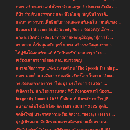
ททท. สร้างแกร่งเสน่ห์ไทย นำคณะทูต 6 ประเทศ สัมผัสว...
ดีป้า ร่วมกับ สรรพากร และ บีโอไอ ชู ‘บัญชีบริการดิ...
แฟนๆ คาราบาวเต็มอิ่มกับการแสดงสุดพิเศษใน “มนต์เพลง...
House of Wisdom จับมือ Woody World จัดเวทีสุดเอ็กซ...
สกพอ. เปิดตัว E-Book “การถ่ายทอดภูมิปัญญาสู่การรัง...
จากความตั้งใจสู่ผลสัมฤทธิ์ สวพส.คว้ารางวัลคุณภาพกา...
ได้คู่ชิงโค้งสุดท้ายแล้ว! "อนันตชัย" ดวลอาวุธ "ยอ...
#เรื่องเล่าอาจารย์ยอด ตอน #มารผจญ
สมาคมฝึกการพูด แห่งประเทศไทย "The Speech Training...
ททท. ตอกย้ำแนวคิดการท่องเที่ยวรักษ์โลก ในงาน “Ama...
วธ.จัดเทศกาลอาการ “ไทยฟุ้ง ปรุงไทย” 1 จังหวัด 1 ...
#เปิดวาร์ป นักเรียนการแสดง #จ๊ะทิงจาอคาเดมี่ น้องส...
Dragonfly Summit 2025 บิ๊กอีเวนต์เติมพลังบวกใหญ่ที...
สนามกอล์ฟไพน์เฮิร์สท จัด LADY SOCIETY 2025 สุดยิ่...
จัดยิ่งใหญ่ ประกาศความพร้อมจัดงาน “Kebaya Festival...
พุ่งสู่เป้าหมาย จับมือระดมความคิดทุกฝ่ายเพื่อความห...
เปิดวิสัยทัศน์ “ณัฐกร วุฒิชัยพรกุล” นายกสมาคม PUBA...