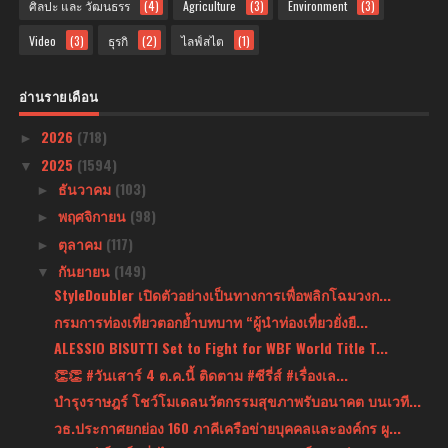
ศิลปะ และ วัฒนธรร
(4)
Agriculture
(3)
Environment
(3)
Video
(3)
ธุรกิ
(2)
ไลฟ์สไต
(1)
อ่านรายเดือน
2026
(718)
►
2025
(1594)
▼
ธันวาคม
(103)
►
พฤศจิกายน
(98)
►
ตุลาคม
(117)
►
กันยายน
(149)
▼
StyleDoubler เปิดตัวอย่างเป็นทางการเพื่อพลิกโฉมวงก...
กรมการท่องเที่ยวตอกย้ำบทบาท “ผู้นำท่องเที่ยวยั่งยื...
ALESSIO BISUTTI Set to Fight for WBF World Title T...
👏👏 #วันเสาร์ 4 ต.ค.นี้ ติดตาม #ซีรี่ส์ #เรื่องเล...
บำรุงราษฎร์ โชว์โมเดลนวัตกรรมสุขภาพรับอนาคต บนเวที...
วธ.ประกาศยกย่อง 160 ภาคีเครือข่ายบุคคลและองค์กร ผู...