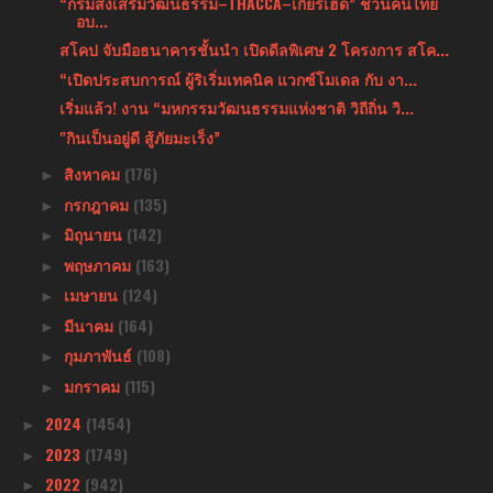
“กรมส่งเสริมวัฒนธรรม–THACCA–เกียร์เฮด” ชวนคนไทย
อบ...
สโคป จับมือธนาคารชั้นนำ เปิดดีลพิเศษ 2 โครงการ สโค...
“เปิดประสบการณ์ ผู้ริเริ่มเทคนิค แวกซ์โมเดล กับ งา...
เริ่มแล้ว! งาน “มหกรรมวัฒนธรรมแห่งชาติ วิถีถิ่น วิ...
"กินเป็นอยู่ดี สู้ภัยมะเร็ง”
สิงหาคม
(176)
►
กรกฎาคม
(135)
►
มิถุนายน
(142)
►
พฤษภาคม
(163)
►
เมษายน
(124)
►
มีนาคม
(164)
►
กุมภาพันธ์
(108)
►
มกราคม
(115)
►
2024
(1454)
►
2023
(1749)
►
2022
(942)
►