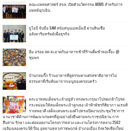
คณะแพทยศาสตร์ สจล. เปิดตัวนวัตกรรม AIEMS สำหรับการ
แพทย์ฉุกเฉิน
ยูโอบี จับมือ SAM สนับสนุนเอสเอ็มอี ผ่านสินเชื่อ
อสังหาริมทรัพย์เพื่อธุรกิจ
อิ่ม อร่อย สด สะอาดกับอาหารเช้าที่ร้านติ๋มซำหอเจี๊ยะ @
ชุมพร
บ้านกลมกิ๊ก ร้านอาหารที่ดูธรรมดาแต่รสชาติอาหารไม่
ธรรมดาที่เริ่มต้นมาจากเมนูของครอบครัว
พระบาทสมเด็จพระเจ้าอยู่หัว ทรงพระกรุณาโปรดเกล้าโปรด
กระหม่อมให้สมเด็จพระเจ้าลูกเธอ เจ้าฟ้าพัชรกิติยาภา นเรนทิ
ราเทพยวดี เสด็จแทนพระองค์ไปทรงเปิดงานประชุมวิชาการ
นานาชาติด้านการพัฒนาเกษตรที่สูงอย่างยั่งยืนตามพระราชปณิธาน การ
สืบสาน รักษา และต่อยอดงานโครงการหลวง และงานโครงการหลวง 2562
เฉลิมฉลองครบ 50 ปีณ อุทยานหลวงราชพฤกษ์ อำเภอเมือง จังหวัดเชียงใหม่