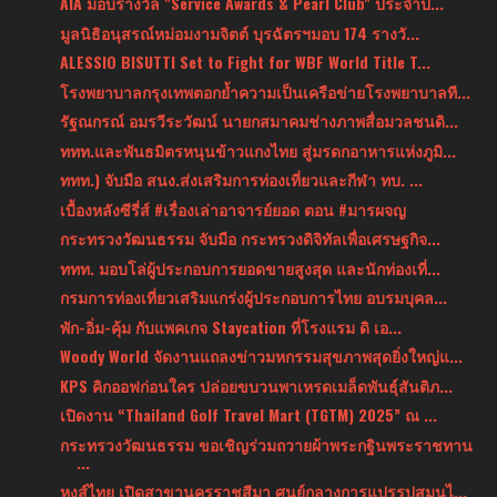
AIA มอบรางวัล "Service Awards & Pearl Club" ประจำป...
มูลนิธิอนุสรณ์หม่อมงามจิตต์ บุรฉัตรฯมอบ 174 รางวั...
ALESSIO BISUTTI Set to Fight for WBF World Title T...
โรงพยาบาลกรุงเทพตอกย้ำความเป็นเครือข่ายโรงพยาบาลที...
รัฐณกรณ์ อมรวีระวัฒน์ นายกสมาคมช่างภาพสื่อมวลชนดิ...
ททท.และพันธมิตรหนุนข้าวแกงไทย สู่มรดกอาหารแห่งภูมิ...
ททท.) จับมือ สนง.ส่งเสริมการท่องเที่ยวและกีฬา ทบ. ...
เบื้องหลังซีรี่ส์ #เรื่องเล่าอาจารย์ยอด ตอน #มารผจญ
กระทรวงวัฒนธรรม จับมือ กระทรวงดิจิทัลเพื่อเศรษฐกิจ...
ททท. มอบโล่ผู้ประกอบการยอดขายสูงสุด และนักท่องเที่...
กรมการท่องเที่ยวเสริมแกร่งผู้ประกอบการไทย อบรมบุคล...
พัก-อิ่ม-คุ้ม กับแพคเกจ Staycation ที่โรงแรม ดิ เอ...
Woody World จัดงานแถลงข่าวมหกรรมสุขภาพสุดยิ่งใหญ่แ...
KPS คิกออฟก่อนใคร ปล่อยขบวนพาเหรดเมล็ดพันธุ์สันติภ...
เปิดงาน “Thailand Golf Travel Mart (TGTM) 2025” ณ ...
กระทรวงวัฒนธรรม ขอเชิญร่วมถวายผ้าพระกฐินพระราชทาน
...
หงส์ไทย เปิดสาขานครราชสีมา ศูนย์กลางการแปรรูปสมุนไ...