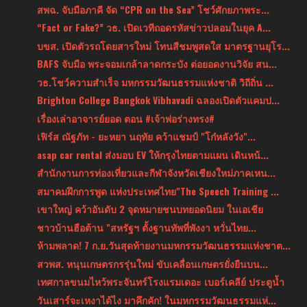
สพฉ. จับมือภาคี จัด “CPR on the Sea” โชว์ศักยภาพระ...
“Fact or Fake?” วธ. เปิดเวทีถอดรหัสข่าวปลอมในยุค A...
บขส. เปิดตัวรถโดยสารใหม่ โทนสีชมพูสดใส มาตรฐานยุโร...
BAFS จับมือ พระจอมเกล้าลาดกระบัง ต่อยอดงานวิจัย สน...
วธ.โชว์ความสำเร็จ มหกรรมวัฒนธรรมแห่งชาติ วิถีถิ่น ...
Brighton College Bangkok Vibhavadi ฉลองเปิดตัวแคมป...
เรื่องเล่าอาจารย์ยอด ตอน #เจ้าพ่อร่างทรง#
เฟิร์ส ณัฐภัท - ยะหยา นฤทัย คว้าแชมป์ "โก๋หลังวัง"...
asap car rental ส่งมอบ EV ให้กรุงไทยตามแผน เดินหน้...
สำนักงานการท่องเที่ยวและกีฬาจังหวัดเชียงใหม่ภาคเหน...
สมาคมฝึกการพูด แห่งประเทศไทย"The Speech Training ...
เขาใหญ่ คว้าอันดับ 2 จุดหมายชนบทยอดนิยม ในเอเชีย
ชาวบ้านฮือต้าน "สหรัฐฯ ตั้งฐานทัพที่พังงา หวั่นไทย...
ห้ามพลาด! 7 ก.ย.วันสุดท้ายงานมหกรรมวัฒนธรรมแห่งชาต...
สวพส. หนุนเกษตรกรรุ่นใหม่ ขับเคลื่อนเกษตรยั่งยืนบน...
เทศกาลขนมไหว้พระจันทร์โรงแรมเดอะ เบอร์เคลีย์ ประตูน้ำ
วันเสาร์จะเหงาได้ไง มาคึกคัก! ในมหกรรมวัฒนธรรมแห่...