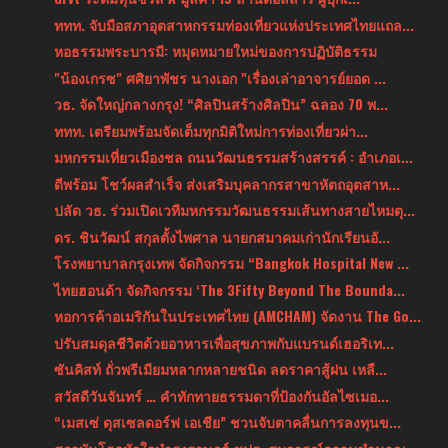
ททท. จับมือสภาอุตสาหกรรมท่องเที่ยวแห่งประเทศไทยแถล...
หอธรรมพระบารมี: หมุดหมายใหม่ของการปฏิบัติธรรม
"น้องเกรซ" ศศิยาพัชร นางเอก "เรื่องเล่าอาจารย์ยอด ...
วธ. จัดใหญ่กลางกรุง! “ศิลปินสร้างศิลปิน” ฉลอง 70 พ...
ททท. เตรียมพร้อมจัดเต็มทุกมิติใหม่การท่องเที่ยวผ่า...
มหกรรมเที่ยวเมืองชล ถนนวัฒนธรรมสร้างสรรค์ : อำเภอเ...
ดีพร้อม โชว์ผลสำเร็จ ส่งเสริมบุคลากรสาขาหัตถอุตสาห...
ปลัด วธ. ร่วมเปิดเวทีมหกรรมวัฒนธรรมเส้นทางสายไหมตุ...
ดร. ชินวัฒน์ สกุลตั้งไพศาล นายกสมาคมเก่านักเรียนอั...
โรงพยาบาลกรุงเทพ จัดกิจกรรม “Bangkok Hospital New ...
ไทยฮอนด้า จัดกิจกรรม ‘The 3Fifty Beyond The Bounda...
หอการค้าอเมริกันในประเทศไทย (AMCHAM) จัดงาน The Go...
ปรับสมดุลชีวิตด้วยอาหารเพื่อสุขภาพกับแบรนด์เฮอริเท...
ซันคิสท์ ถั่วพรีเมียมหลากหลายชนิด ลดราคาสู้ฝน เหลื...
สวัสดีวันจันทร์ … คำทักทายธรรมดาที่ป้องกันอัลไซเมอ...
“เมสเซ่ ดุสเซลดอร์ฟ เอเชีย” ชวนจับตาคลื่นการลงทุนข...