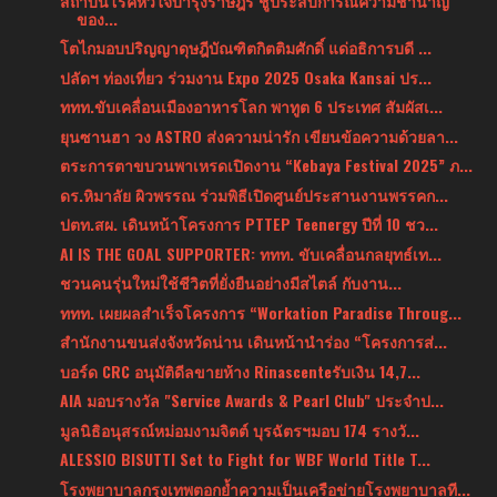
สถาบันโรคหัวใจบำรุงราษฎร์ ชูประสบการณ์ความชำนาญ
ของ...
โตไกมอบปริญญาดุษฎีบัณฑิตกิตติมศักดิ์ แด่อธิการบดี ...
ปลัดฯ ท่องเที่ยว ร่วมงาน Expo 2025 Osaka Kansai ปร...
ททท.ขับเคลื่อนเมืองอาหารโลก พาทูต 6 ประเทศ สัมผัสเ...
ยุนซานฮา วง ASTRO ส่งความน่ารัก เขียนข้อความด้วยลา...
ตระการตาขบวนพาเหรดเปิดงาน “Kebaya Festival 2025” ภ...
ดร.หิมาลัย ผิวพรรณ ร่วมพิธีเปิดศูนย์ประสานงานพรรคก...
ปตท.สผ. เดินหน้าโครงการ PTTEP Teenergy ปีที่ 10 ชว...
AI IS THE GOAL SUPPORTER: ททท. ขับเคลื่อนกลยุทธ์เท...
ชวนคนรุ่นใหม่ใช้ชีวิตที่ยั่งยืนอย่างมีสไตล์ กับงาน...
ททท. เผยผลสำเร็จโครงการ “Workation Paradise Throug...
สำนักงานขนส่งจังหวัดน่าน เดินหน้านำร่อง “โครงการส่...
บอร์ด CRC อนุมัติดีลขายห้าง Rinascenteรับเงิน 14,7...
AIA มอบรางวัล "Service Awards & Pearl Club" ประจำป...
มูลนิธิอนุสรณ์หม่อมงามจิตต์ บุรฉัตรฯมอบ 174 รางวั...
ALESSIO BISUTTI Set to Fight for WBF World Title T...
โรงพยาบาลกรุงเทพตอกย้ำความเป็นเครือข่ายโรงพยาบาลที...