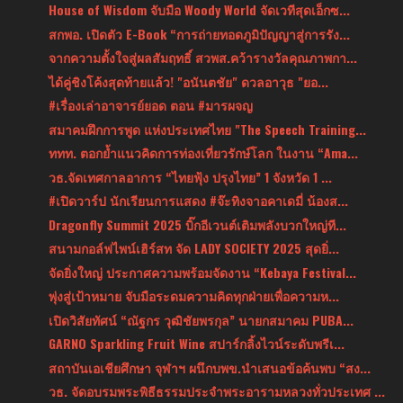
House of Wisdom จับมือ Woody World จัดเวทีสุดเอ็กซ...
สกพอ. เปิดตัว E-Book “การถ่ายทอดภูมิปัญญาสู่การรัง...
จากความตั้งใจสู่ผลสัมฤทธิ์ สวพส.คว้ารางวัลคุณภาพกา...
ได้คู่ชิงโค้งสุดท้ายแล้ว! "อนันตชัย" ดวลอาวุธ "ยอ...
#เรื่องเล่าอาจารย์ยอด ตอน #มารผจญ
สมาคมฝึกการพูด แห่งประเทศไทย "The Speech Training...
ททท. ตอกย้ำแนวคิดการท่องเที่ยวรักษ์โลก ในงาน “Ama...
วธ.จัดเทศกาลอาการ “ไทยฟุ้ง ปรุงไทย” 1 จังหวัด 1 ...
#เปิดวาร์ป นักเรียนการแสดง #จ๊ะทิงจาอคาเดมี่ น้องส...
Dragonfly Summit 2025 บิ๊กอีเวนต์เติมพลังบวกใหญ่ที...
สนามกอล์ฟไพน์เฮิร์สท จัด LADY SOCIETY 2025 สุดยิ่...
จัดยิ่งใหญ่ ประกาศความพร้อมจัดงาน “Kebaya Festival...
พุ่งสู่เป้าหมาย จับมือระดมความคิดทุกฝ่ายเพื่อความห...
เปิดวิสัยทัศน์ “ณัฐกร วุฒิชัยพรกุล” นายกสมาคม PUBA...
GARNO Sparkling Fruit Wine สปาร์กลิ้งไวน์ระดับพรีเ...
สถาบันเอเชียศึกษา จุฬาฯ ผนึกบพข.นำเสนอข้อค้นพบ “สง...
วธ. จัดอบรมพระพิธีธรรมประจำพระอารามหลวงทั่วประเทศ ...