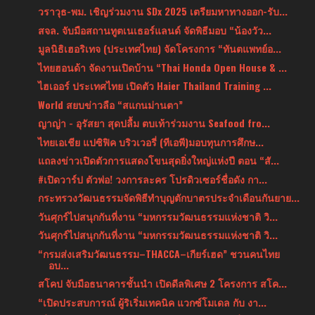
วราวุธ-พม. เชิญร่วมงาน SDx 2025 เตรียมหาทางออก-รับ...
สจล. จับมือสถานทูตเนเธอร์แลนด์ จัดพิธีมอบ “น้องวัว...
มูลนิธิเฮอริเทจ (ประเทศไทย) จัดโครงการ “ทันตแพทย์อ...
ไทยฮอนด้า จัดงานเปิดบ้าน “Thai Honda Open House & ...
ไฮเออร์ ประเทศไทย เปิดตัว Haier Thailand Training ...
World สยบข่าวลือ “สแกนม่านตา”
ญาญ่า - อุรัสยา สุดปลื้ม ตบเท้าร่วมงาน Seafood fro...
ไทยเอเชีย แปซิฟิค บริวเวอรี่ (ทีเอพี)มอบทุนการศึกษ...
แถลงข่าวเปิดตัวการแสดงโขนสุดยิ่งใหญ่แห่งปี ตอน “สั...
#เปิดวาร์ป ตัวพ่อ! วงการละคร โปรดิวเซอร์ชื่อดัง กา...
กระทรวงวัฒนธรรมจัดพิธีทำบุญตักบาตรประจำเดือนกันยาย...
วันศุกร์ไปสนุกกันที่งาน “มหกรรมวัฒนธรรมแห่งชาติ วิ...
วันศุกร์ไปสนุกกันที่งาน “มหกรรมวัฒนธรรมแห่งชาติ วิ...
“กรมส่งเสริมวัฒนธรรม–THACCA–เกียร์เฮด” ชวนคนไทย
อบ...
สโคป จับมือธนาคารชั้นนำ เปิดดีลพิเศษ 2 โครงการ สโค...
“เปิดประสบการณ์ ผู้ริเริ่มเทคนิค แวกซ์โมเดล กับ งา...