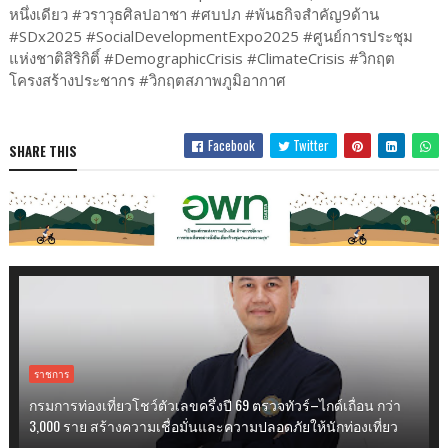
หนึ่งเดียว #วราวุธศิลปอาชา #ศบปภ #พันธกิจสำคัญ9ด้าน
#SDx2025 #SocialDevelopmentExpo2025 #ศูนย์การประชุม
แห่งชาติสิริกิติ์ #DemographicCrisis #ClimateCrisis #วิกฤต
โครงสร้างประชากร #วิกฤตสภาพภูมิอากาศ
Facebook
Twitter
SHARE THIS
ราชการ
กรมการท่องเที่ยวโชว์ตัวเลขครึ่งปี 69 ตรวจทัวร์–ไกด์เถื่อน กว่า
3,000 ราย สร้างความเชื่อมั่นและความปลอดภัยให้นักท่องเที่ยว