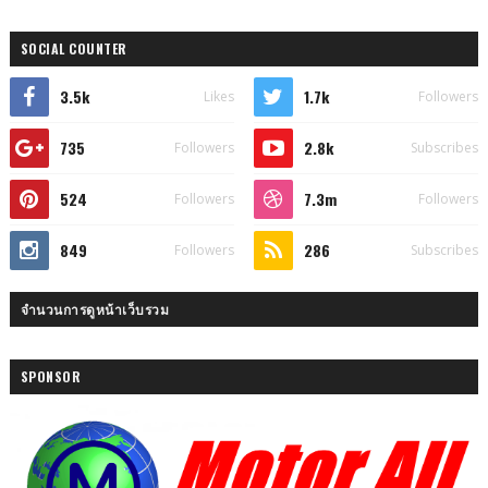
SOCIAL COUNTER
3.5k
1.7k
Likes
Followers
735
2.8k
Followers
Subscribes
524
7.3m
Followers
Followers
849
286
Followers
Subscribes
จำนวนการดูหน้าเว็บรวม
SPONSOR