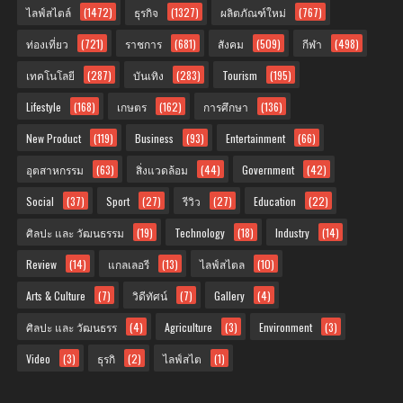
ไลฟ์สไตล์
(1472)
ธุรกิจ
(1327)
ผลิตภัณฑ์ใหม่
(767)
ท่องเที่ยว
(721)
ราชการ
(681)
สังคม
(509)
กีฬา
(498)
เทคโนโลยี
(287)
บันเทิง
(283)
Tourism
(195)
Lifestyle
(168)
เกษตร
(162)
การศึกษา
(136)
New Product
(119)
Business
(93)
Entertainment
(66)
อุตสาหกรรม
(63)
สิ่งแวดล้อม
(44)
Government
(42)
Social
(37)
Sport
(27)
รีวิว
(27)
Education
(22)
ศิลปะ และ วัฒนธรรม
(19)
Technology
(18)
Industry
(14)
Review
(14)
แกลเลอรี
(13)
ไลฟ์สไตล
(10)
Arts & Culture
(7)
วิดีทัศน์
(7)
Gallery
(4)
ศิลปะ และ วัฒนธรร
(4)
Agriculture
(3)
Environment
(3)
Video
(3)
ธุรกิ
(2)
ไลฟ์สไต
(1)