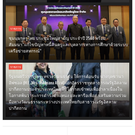
ราชการ
ชุมนุมฯครูไทย ประชุมใหญ่สามัญ ประจำปี 2568 พร้อม
สัมมนา“แก้ไขปัญหาหนี้สินครูและบุคลากรทางการศึกษาด้วยระบบ
เครือข่ายสหกรณ์”
ราชการ
รัฐมนตรีว่าการกระทรวงวัฒนธรรม ให้การต้อนรับ นางรุคซานา
อัฟซอล (H.E. Mrs. Rukhsana Afzal) เอกอัครราชทูตสาธารณรัฐอิสลาม
ปากีสถานประจำประเทศไทย ในโอกาสเข้าพบเพื่ออำลาเนื่องใน
โอกาสพ้นวาระการดำรงตำแหน่ง และหารือเพื่อส่งเสริมความร่วม
มือทางวัฒนธรรมระหว่างประเทศไทยกับสาธารณรัฐอิสลาม
ปากีสถาน