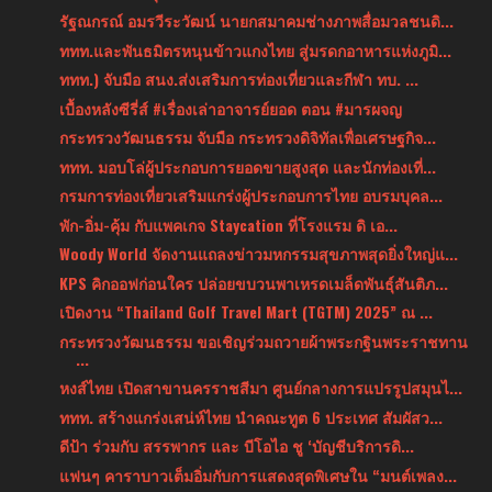
รัฐณกรณ์ อมรวีระวัฒน์ นายกสมาคมช่างภาพสื่อมวลชนดิ...
ททท.และพันธมิตรหนุนข้าวแกงไทย สู่มรดกอาหารแห่งภูมิ...
ททท.) จับมือ สนง.ส่งเสริมการท่องเที่ยวและกีฬา ทบ. ...
เบื้องหลังซีรี่ส์ #เรื่องเล่าอาจารย์ยอด ตอน #มารผจญ
กระทรวงวัฒนธรรม จับมือ กระทรวงดิจิทัลเพื่อเศรษฐกิจ...
ททท. มอบโล่ผู้ประกอบการยอดขายสูงสุด และนักท่องเที่...
กรมการท่องเที่ยวเสริมแกร่งผู้ประกอบการไทย อบรมบุคล...
พัก-อิ่ม-คุ้ม กับแพคเกจ Staycation ที่โรงแรม ดิ เอ...
Woody World จัดงานแถลงข่าวมหกรรมสุขภาพสุดยิ่งใหญ่แ...
KPS คิกออฟก่อนใคร ปล่อยขบวนพาเหรดเมล็ดพันธุ์สันติภ...
เปิดงาน “Thailand Golf Travel Mart (TGTM) 2025” ณ ...
กระทรวงวัฒนธรรม ขอเชิญร่วมถวายผ้าพระกฐินพระราชทาน
...
หงส์ไทย เปิดสาขานครราชสีมา ศูนย์กลางการแปรรูปสมุนไ...
ททท. สร้างแกร่งเสน่ห์ไทย นำคณะทูต 6 ประเทศ สัมผัสว...
ดีป้า ร่วมกับ สรรพากร และ บีโอไอ ชู ‘บัญชีบริการดิ...
แฟนๆ คาราบาวเต็มอิ่มกับการแสดงสุดพิเศษใน “มนต์เพลง...