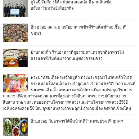
ยูโอบี จับมือ SAM สนับสนุนเอสเอ็มอี ผ่านสินเชื่อ
อสังหาริมทรัพย์เพื่อธุรกิจ
อิ่ม อร่อย สด สะอาดกับอาหารเช้าที่ร้านติ๋มซำหอเจี๊ยะ @
ชุมพร
บ้านกลมกิ๊ก ร้านอาหารที่ดูธรรมดาแต่รสชาติอาหารไม่
ธรรมดาที่เริ่มต้นมาจากเมนูของครอบครัว
พระบาทสมเด็จพระเจ้าอยู่หัว ทรงพระกรุณาโปรดเกล้าโปรด
กระหม่อมให้สมเด็จพระเจ้าลูกเธอ เจ้าฟ้าพัชรกิติยาภา นเรนทิ
ราเทพยวดี เสด็จแทนพระองค์ไปทรงเปิดงานประชุมวิชาการ
นานาชาติด้านการพัฒนาเกษตรที่สูงอย่างยั่งยืนตามพระราชปณิธาน การ
สืบสาน รักษา และต่อยอดงานโครงการหลวง และงานโครงการหลวง 2562
เฉลิมฉลองครบ 50 ปีณ อุทยานหลวงราชพฤกษ์ อำเภอเมือง จังหวัดเชียงใหม่
อิ่ม..อร่อย กับอาหารใต้พื้นบ้านที่ร้านยายปวด @ ชุมพร