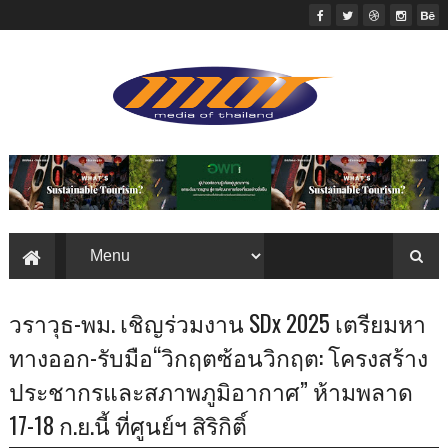
วราวุธ-พม. เชิญร่วมงาน SDx 2025 เตรียมหา
ทางออก-รับมือ“วิกฤตซ้อนวิกฤต: โครงสร้าง
ประชากรและสภาพภูมิอากาศ” ห้ามพลาด
17-18 ก.ย.นี้ ที่ศูนย์ฯ สิริกิติ์