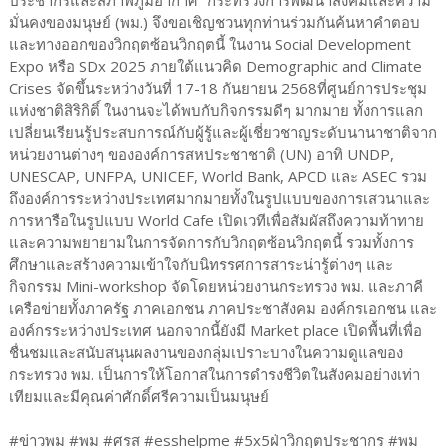
มั่นคงของมนุษย์ (พม.) จึงขอเชิญชวนทุกท่านร่วมกันค้นหาคำตอบ
และทางออกของวิกฤตซ้อนวิกฤตนี้ ในงาน Social Development
Expo หรือ SDx 2025 ภายใต้แนวคิด Demographic and Climate
Crises จัดขึ้นระหว่างวันที่ 17-18 กันยายน 2568ที่ศูนย์การประชุม
แห่งชาติสิริกิติ์ ในงานจะได้พบกับกิจกรรมดีๆ มากมาย ทั้งการแลก
เปลี่ยนเรียนรู้ประสบการณ์กับผู้รู้และผู้เชี่ยวชาญระดับนานาชาติจาก
หน่วยงานต่างๆ ขององค์การสหประชาชาติ (UN) อาทิ UNDP,
UNESCAP, UNFPA, UNICEF, World Bank, APCD และ ASEC รวม
ถึงองค์การระหว่างประเทศมากมายทั้งในรูปแบบของการเสวนาและ
การหารือในรูปแบบ World Cafe เปิดเวทีเพื่อสัมผัสถึงความท้าทาย
และความพยายามในการจัดการกับวิกฤตซ้อนวิกฤตนี้ รวมทั้งการ
ศึกษาและสร้างความเข้าใจกับนิทรรศการสาระน่ารู้ต่างๆ และ
กิจกรรม Mini-workshop จัดโดยหน่วยงานกระทรวง พม. และภาคี
เครือข่ายทั้งภาครัฐ ภาคเอกชน ภาคประชาสังคม องค์กรเอกชน และ
องค์กรระหว่างประเทศ นอกจากนี้ยังมี Market place เปิดพื้นที่เพื่อ
ชื่นชมและสนับสนุนผลงานของกลุ่มเปราะบางในความดูแลของ
กระทรวง พม. เป็นการให้โอกาสในการดำรงชีวิตในสังคมอย่างเท่า
เทียมและมีคุณค่าศักดิ์ศรีความเป็นมนุษย์
#ข่าวพม #พม #ศรส #esshelpme #5x5ฝ่าวิกฤตประชากร #พม