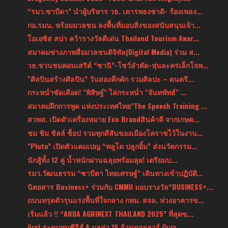
“รมว.ซาบีดา” นำผู้บริหาร วธ. เคารพธงชาติ- ร้องเพลง...
กอ.รมน. พร้อมมวลชน ลงพื้นที่มอบสิ่งของสนับสนุนเจ้า...
โอเอซิส สปา คว้ารางวัลดีเด่น Thailand Tourism Awar...
สมาคมช่างภาพสื่อมวลชนดิจิทัล(Digital Media) ร่วม ส...
วธ.ชวนชมคอนเสริต์ “ซานิ”-โชว์ลำตัด-หุ่นละครเล็กโจห...
"ศิลปินสร้างศิลปิน” วันสองคึกคัก รวมศิลปะ – ดนตรี...
กระหน่ำซัดเดือด! "พิสิษฐ์" ไล่กระหน่ำ "จันทพัทธ์" ...
สมาคมฝึกการพูด แห่งประเทศไทย"The Speech Training ...
สวพส. เปิดตัวเครื่องหมาย Eco Brandสินค้าดี จากเกษต...
ชม ชิม ชิลล์ ช็อป รวมทุกสีสันของเมืองโคราชไว้ในงาน...
"Pluto” เปิดตัวแคมเปญ “พลูโต ปลูกยิ้ม” ส่งนวัตกรรม...
นักสู้ทั้ง 12 คู่ น้ำหนักผ่านฉลุยพร้อมลุย! เตรียมบ...
รมว.วัฒนธรรม “ซาบีดา ไทยเศรษฐ์” เดินทางเข้าปฏิบัติ...
นิตยสาร Business+ ร่วมกับ CMMU มอบรางวัล“BUSINESS+...
ถนนทรุดตัวรุนแรงพื้นที่ใจกลาง กทม. สจล. ห่วงอาคารข...
เริ่มแล้ว !! “ARDA AGRINEXT THAILAND 2025” ที่สุดข...
Grvt ระดมทุนซีรีส์ A มูลค่า 19 ล้านดอลลาร์ ผู้บุกเ...