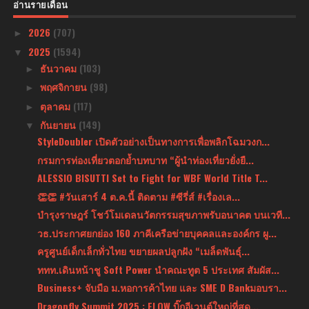
อ่านรายเดือน
2026
(707)
►
2025
(1594)
▼
ธันวาคม
(103)
►
พฤศจิกายน
(98)
►
ตุลาคม
(117)
►
กันยายน
(149)
▼
StyleDoubler เปิดตัวอย่างเป็นทางการเพื่อพลิกโฉมวงก...
กรมการท่องเที่ยวตอกย้ำบทบาท “ผู้นำท่องเที่ยวยั่งยื...
ALESSIO BISUTTI Set to Fight for WBF World Title T...
👏👏 #วันเสาร์ 4 ต.ค.นี้ ติดตาม #ซีรี่ส์ #เรื่องเล...
บำรุงราษฎร์ โชว์โมเดลนวัตกรรมสุขภาพรับอนาคต บนเวที...
วธ.ประกาศยกย่อง 160 ภาคีเครือข่ายบุคคลและองค์กร ผู...
ครูศูนย์เด็กเล็กทั่วไทย ขยายผลปลูกฝัง “เมล็ดพันธุ์...
ททท.เดินหน้าชู Soft Power นำคณะทูต 5 ประเทศ สัมผัส...
Business+ จับมือ ม.หอการค้าไทย และ SME D Bankมอบรา...
Dragonfly Summit 2025 : FLOW บิ๊กอีเวนต์ใหญ่ที่สุด...