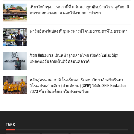
เที่ยวใกล้กรุง......หนาวนี้ที่ แก่นมะกรูด @อ.บ้านไร่ จ.อุทัยธานี
หนาวสุดกลางสยาม ดอกไม้งามกลางป่าเขา
ฟาร์มอินทร์แปลง @ชุมพรฟารม์โคนมธรรมดาที่ไม่ธรรมดา
Atom Outsource เดินหน้ารุกตลาดไทย เปิดตัว Varias Sign
แพลตฟอร์มลายเซ็นดิจิทัลบนคลาวด์
หลักสูตรนานาชาติ โรงเรียนสาธิตมหาวิทยาลัยศรีครินทร
วิโรฒประสานมิตร (ฝ่ายมัธยม) (SPIP) ได้จัด SPIP Hackathon
2023 ขึ้น เป็นครั้งแรกในประเทศไทย
TAGS