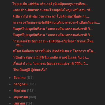
ไทยเอเชีย แปซิฟิค บริวเวอรี่ (ทีเอพี)มอบทุนการศึกษ...
แถลงข่าวเปิดตัวการแสดงโขนสุดยิ่งใหญ่แห่งปี ตอน “สั...
#เปิดวาร์ป ตัวพ่อ! วงการละคร โปรดิวเซอร์ชื่อดัง กา...
กระทรวงวัฒนธรรมจัดพิธีทำบุญตักบาตรประจำเดือนกันยาย...
วันศุกร์ไปสนุกกันที่งาน “มหกรรมวัฒนธรรมแห่งชาติ วิ...
วันศุกร์ไปสนุกกันที่งาน “มหกรรมวัฒนธรรมแห่งชาติ วิ...
“กรมส่งเสริมวัฒนธรรม–THACCA–เกียร์เฮด” ชวนคนไทย
อบ...
สโคป จับมือธนาคารชั้นนำ เปิดดีลพิเศษ 2 โครงการ สโค...
“เปิดประสบการณ์ ผู้ริเริ่มเทคนิค แวกซ์โมเดล กับ งา...
เริ่มแล้ว! งาน “มหกรรมวัฒนธรรมแห่งชาติ วิถีถิ่น วิ...
"กินเป็นอยู่ดี สู้ภัยมะเร็ง”
สิงหาคม
(176)
►
กรกฎาคม
(135)
►
มิถุนายน
(142)
►
พฤษภาคม
(163)
►
เมษายน
(124)
►