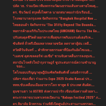
ปลัด วธ. ร่วมเปิดเวทีมหกรรมวัฒนธรรมเส้นทางสายไหมตุ...
ดร. ชินวัฒน์ สกุลตั้งไพศาล นายกสมาคมเก่านักเรียนอั...
โรงพยาบาลกรุงเทพ จัดกิจกรรม “Bangkok Hospital New ...
ไทยฮอนด้า จัดกิจกรรม ‘The 3Fifty Beyond The Bounda...
หอการค้าอเมริกันในประเทศไทย (AMCHAM) จัดงาน The Go...
ปรับสมดุลชีวิตด้วยอาหารเพื่อสุขภาพกับแบรนด์เฮอริเท...
ซันคิสท์ ถั่วพรีเมียมหลากหลายชนิด ลดราคาสู้ฝน เหลื...
สวัสดีวันจันทร์ … คำทักทายธรรมดาที่ป้องกันอัลไซเมอ...
“เมสเซ่ ดุสเซลดอร์ฟ เอเชีย” ชวนจับตาคลื่นการลงทุนข...
สถาบันโรคหัวใจบำรุงราษฎร์ ชูประสบการณ์ความชำนาญ
ของ...
โตไกมอบปริญญาดุษฎีบัณฑิตกิตติมศักดิ์ แด่อธิการบดี ...
ปลัดฯ ท่องเที่ยว ร่วมงาน Expo 2025 Osaka Kansai ปร...
ททท.ขับเคลื่อนเมืองอาหารโลก พาทูต 6 ประเทศ สัมผัสเ...
ยุนซานฮา วง ASTRO ส่งความน่ารัก เขียนข้อความด้วยลา...
ตระการตาขบวนพาเหรดเปิดงาน “Kebaya Festival 2025” ภ...
ดร.หิมาลัย ผิวพรรณ ร่วมพิธีเปิดศูนย์ประสานงานพรรคก...