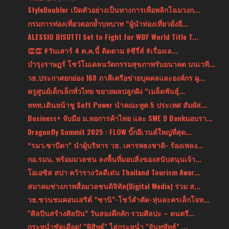
StyleDoubler เปิดตัวอย่างเป็นทางการเพื่อพลิกโฉมวงก...
กรมการท่องเที่ยวตอกย้ำบทบาท “ผู้นำท่องเที่ยวยั่งยื...
ALESSIO BISUTTI Set to Fight for WBF World Title T...
👏👏 #วันเสาร์ 4 ต.ค.นี้ ติดตาม #ซีรี่ส์ #เรื่องเล...
บำรุงราษฎร์ โชว์โมเดลนวัตกรรมสุขภาพรับอนาคต บนเวที...
วธ.ประกาศยกย่อง 160 ภาคีเครือข่ายบุคคลและองค์กร ผู...
ครูศูนย์เด็กเล็กทั่วไทย ขยายผลปลูกฝัง “เมล็ดพันธุ์...
ททท.เดินหน้าชู Soft Power นำคณะทูต 5 ประเทศ สัมผัส...
Business+ จับมือ ม.หอการค้าไทย และ SME D Bankมอบรา...
Dragonfly Summit 2025 : FLOW บิ๊กอีเวนต์ใหญ่ที่สุด...
“รมว.ซาบีดา” นำผู้บริหาร วธ. เคารพธงชาติ- ร้องเพลง...
กอ.รมน. พร้อมมวลชน ลงพื้นที่มอบสิ่งของสนับสนุนเจ้า...
โอเอซิส สปา คว้ารางวัลดีเด่น Thailand Tourism Awar...
สมาคมช่างภาพสื่อมวลชนดิจิทัล(Digital Media) ร่วม ส...
วธ.ชวนชมคอนเสริต์ “ซานิ”-โชว์ลำตัด-หุ่นละครเล็กโจห...
"ศิลปินสร้างศิลปิน” วันสองคึกคัก รวมศิลปะ – ดนตรี...
กระหน่ำซัดเดือด! "พิสิษฐ์" ไล่กระหน่ำ "จันทพัทธ์" ...