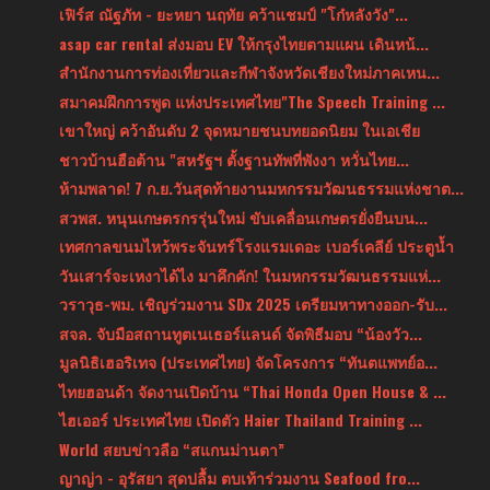
เฟิร์ส ณัฐภัท - ยะหยา นฤทัย คว้าแชมป์ "โก๋หลังวัง"...
asap car rental ส่งมอบ EV ให้กรุงไทยตามแผน เดินหน้...
สำนักงานการท่องเที่ยวและกีฬาจังหวัดเชียงใหม่ภาคเหน...
สมาคมฝึกการพูด แห่งประเทศไทย"The Speech Training ...
เขาใหญ่ คว้าอันดับ 2 จุดหมายชนบทยอดนิยม ในเอเชีย
ชาวบ้านฮือต้าน "สหรัฐฯ ตั้งฐานทัพที่พังงา หวั่นไทย...
ห้ามพลาด! 7 ก.ย.วันสุดท้ายงานมหกรรมวัฒนธรรมแห่งชาต...
สวพส. หนุนเกษตรกรรุ่นใหม่ ขับเคลื่อนเกษตรยั่งยืนบน...
เทศกาลขนมไหว้พระจันทร์โรงแรมเดอะ เบอร์เคลีย์ ประตูน้ำ
วันเสาร์จะเหงาได้ไง มาคึกคัก! ในมหกรรมวัฒนธรรมแห่...
วราวุธ-พม. เชิญร่วมงาน SDx 2025 เตรียมหาทางออก-รับ...
สจล. จับมือสถานทูตเนเธอร์แลนด์ จัดพิธีมอบ “น้องวัว...
มูลนิธิเฮอริเทจ (ประเทศไทย) จัดโครงการ “ทันตแพทย์อ...
ไทยฮอนด้า จัดงานเปิดบ้าน “Thai Honda Open House & ...
ไฮเออร์ ประเทศไทย เปิดตัว Haier Thailand Training ...
World สยบข่าวลือ “สแกนม่านตา”
ญาญ่า - อุรัสยา สุดปลื้ม ตบเท้าร่วมงาน Seafood fro...