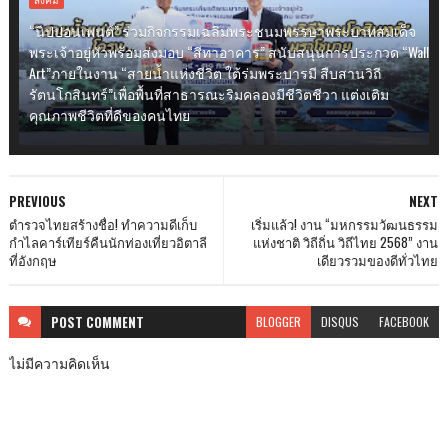
“นิปปอนเพนต์” ร่วมกิจกรรมเฉลิมพระชนมพรรษาพระบาทสมเด็จ
พระเจ้าอยู่หัวพร้อมส่งมอบ “สีทาอาคาร” สนับสนุนการประกวด “Wall
Art”ภายในงาน “สายน้ำแห่งชีวิต ใต้ร่มพระบารมี สืบสานวิถี
รัตนโกสินทร์”เพื่อพื้นที่สาธารณะริมคลองมีชีวิตชีวา แต่งเติม
คุณภาพชีวิตที่ดีของคนไทย
PREVIOUS
NEXT
ตำรวจไทยสร้างชื่อ! ทำความดีเก็บ
เริ่มแล้ว! งาน “มหกรรมวัฒนธรรม
กำไลคาร์เทียร์คืนนักท่องเที่ยวอิตาลี
แห่งชาติ วิถีถิ่น วิถีไทย 2568” งาน
ที่อังกฤษ
เดียวรวมของดีทั่วไทย
POST
COMMENT
BLOGGER
DISQUS
FACEBOOK
ไม่มีความคิดเห็น