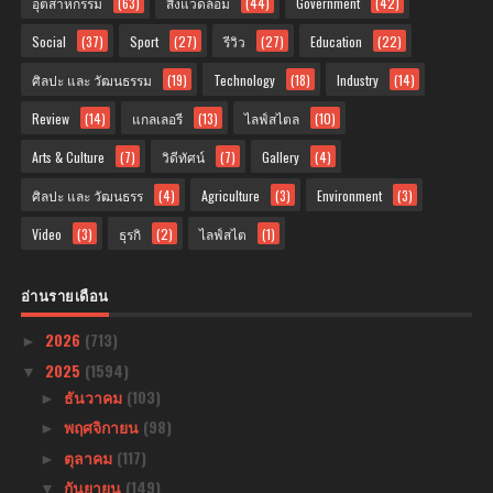
อุตสาหกรรม
(63)
สิ่งแวดล้อม
(44)
Government
(42)
Social
(37)
Sport
(27)
รีวิว
(27)
Education
(22)
ศิลปะ และ วัฒนธรรม
(19)
Technology
(18)
Industry
(14)
Review
(14)
แกลเลอรี
(13)
ไลฟ์สไตล
(10)
Arts & Culture
(7)
วิดีทัศน์
(7)
Gallery
(4)
ศิลปะ และ วัฒนธรร
(4)
Agriculture
(3)
Environment
(3)
Video
(3)
ธุรกิ
(2)
ไลฟ์สไต
(1)
อ่านรายเดือน
2026
(713)
►
2025
(1594)
▼
ธันวาคม
(103)
►
พฤศจิกายน
(98)
►
ตุลาคม
(117)
►
กันยายน
(149)
▼