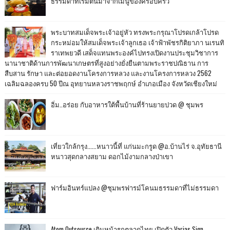
ธรรมดาที่เริ่มต้นมาจากเมนูของครอบครัว
พระบาทสมเด็จพระเจ้าอยู่หัว ทรงพระกรุณาโปรดเกล้าโปรด
กระหม่อมให้สมเด็จพระเจ้าลูกเธอ เจ้าฟ้าพัชรกิติยาภา นเรนทิ
ราเทพยวดี เสด็จแทนพระองค์ไปทรงเปิดงานประชุมวิชาการ
นานาชาติด้านการพัฒนาเกษตรที่สูงอย่างยั่งยืนตามพระราชปณิธาน การ
สืบสาน รักษา และต่อยอดงานโครงการหลวง และงานโครงการหลวง 2562
เฉลิมฉลองครบ 50 ปีณ อุทยานหลวงราชพฤกษ์ อำเภอเมือง จังหวัดเชียงใหม่
อิ่ม..อร่อย กับอาหารใต้พื้นบ้านที่ร้านยายปวด @ ชุมพร
เที่ยวใกล้กรุง......หนาวนี้ที่ แก่นมะกรูด @อ.บ้านไร่ จ.อุทัยธานี
หนาวสุดกลางสยาม ดอกไม้งามกลางป่าเขา
ฟาร์มอินทร์แปลง @ชุมพรฟารม์โคนมธรรมดาที่ไม่ธรรมดา
Atom Outsource เดินหน้ารุกตลาดไทย เปิดตัว Varias Sign