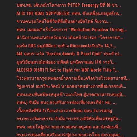
ปตท.สผ. เดินหน้าโครงการ PTTEP Teenergy ปีที่ 10 ชว...
AI IS THE GOAL SUPPORTER: ททท. ขับเคลื่อนกลยุทธ์เท...
ชวนคนรุ่นใหม่ใช้ชีวิตที่ยั่งยืนอย่างมีสไตล์ กับงาน...
ททท. เผยผลสำเร็จโครงการ “Workation Paradise Throug...
สำนักงานขนส่งจังหวัดน่าน เดินหน้านำร่อง “โครงการส่...
บอร์ด CRC อนุมัติดีลขายห้าง Rinascenteรับเงิน 14,7...
AIA มอบรางวัล "Service Awards & Pearl Club" ประจำป...
มูลนิธิอนุสรณ์หม่อมงามจิตต์ บุรฉัตรฯมอบ 174 รางวั...
ALESSIO BISUTTI Set to Fight for WBF World Title T...
โรงพยาบาลกรุงเทพตอกย้ำความเป็นเครือข่ายโรงพยาบาลที...
รัฐณกรณ์ อมรวีระวัฒน์ นายกสมาคมช่างภาพสื่อมวลชนดิ...
ททท.และพันธมิตรหนุนข้าวแกงไทย สู่มรดกอาหารแห่งภูมิ...
ททท.) จับมือ สนง.ส่งเสริมการท่องเที่ยวและกีฬา ทบ. ...
เบื้องหลังซีรี่ส์ #เรื่องเล่าอาจารย์ยอด ตอน #มารผจญ
กระทรวงวัฒนธรรม จับมือ กระทรวงดิจิทัลเพื่อเศรษฐกิจ...
ททท. มอบโล่ผู้ประกอบการยอดขายสูงสุด และนักท่องเที่...
กรมการท่องเที่ยวเสริมแกร่งผู้ประกอบการไทย อบรมบุคล...