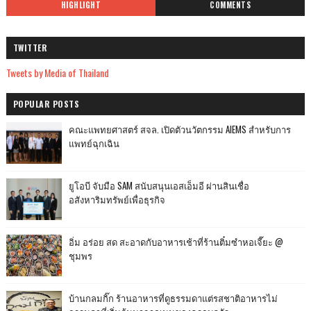
HIGHLIGHT
COMMENTS
TWITTER
Tweets by Media of Thailand
POPULAR POSTS
คณะแพทยศาสตร์ สจล. เปิดตัวนวัตกรรม AIEMS สำหรับการ
แพทย์ฉุกเฉิน
ยูโอบี จับมือ SAM สนับสนุนเอสเอ็มอี ผ่านสินเชื่อ
อสังหาริมทรัพย์เพื่อธุรกิจ
อิ่ม อร่อย สด สะอาดกับอาหารเช้าที่ร้านติ๋มซำหอเจี๊ยะ @
ชุมพร
บ้านกลมกิ๊ก ร้านอาหารที่ดูธรรมดาแต่รสชาติอาหารไม่