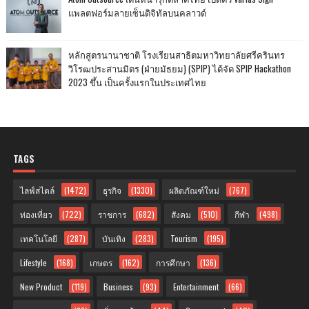
แพลตฟอร์มลายเซ็นดิจิทัลบนคลาวด์
หลักสูตรนานาชาติ โรงเรียนสาธิตมหาวิทยาลัยศรีครินทร
วิโรฒประสานมิตร (ฝ่ายมัธยม) (SPIP) ได้จัด SPIP Hackathon
2023 ขึ้น เป็นครั้งแรกในประเทศไทย
TAGS
ไลฟ์สไตล์
(1472)
ธุรกิจ
(1330)
ผลิตภัณฑ์ใหม่
(767)
ท่องเที่ยว
(722)
ราชการ
(682)
สังคม
(510)
กีฬา
(498)
เทคโนโลยี
(287)
บันเทิง
(283)
Tourism
(195)
Lifestyle
(168)
เกษตร
(162)
การศึกษา
(136)
New Product
(119)
Business
(93)
Entertainment
(66)