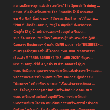
สมาคมฝึกการพูด แห่งประเทศไทย"The Speech Training ...
สวพส. เปิดตัวเครื่องหมาย Eco Brandสินค้าดี จากเกษต...
ชม ชิม ชิลล์ ช็อป รวมทุกสีสันของเมืองโคราชไว้ในงาน...
"Pluto” เปิดตัวแคมเปญ “พลูโต ปลูกยิ้ม” ส่งนวัตกรรม...
นักสู้ทั้ง 12 คู่ น้ำหนักผ่านฉลุยพร้อมลุย! เตรียมบ...
รมว.วัฒนธรรม “ซาบีดา ไทยเศรษฐ์” เดินทางเข้าปฏิบัติ...
นิตยสาร Business+ ร่วมกับ CMMU มอบรางวัล“BUSINESS+...
ถนนทรุดตัวรุนแรงพื้นที่ใจกลาง กทม. สจล. ห่วงอาคารข...
เริ่มแล้ว !! “ARDA AGRINEXT THAILAND 2025” ที่สุดข...
Grvt ระดมทุนซีรีส์ A มูลค่า 19 ล้านดอลลาร์ ผู้บุกเ...
ททท. จับมือสภาอุตสาหกรรมท่องเที่ยวแห่งประเทศไทยแถล...
หอธรรมพระบารมี: หมุดหมายใหม่ของการปฏิบัติธรรม
"น้องเกรซ" ศศิยาพัชร นางเอก "เรื่องเล่าอาจารย์ยอด ...
วธ. จัดใหญ่กลางกรุง! “ศิลปินสร้างศิลปิน” ฉลอง 70 พ...
ททท. เตรียมพร้อมจัดเต็มทุกมิติใหม่การท่องเที่ยวผ่า...
มหกรรมเที่ยวเมืองชล ถนนวัฒนธรรมสร้างสรรค์ : อำเภอเ...
ดีพร้อม โชว์ผลสำเร็จ ส่งเสริมบุคลากรสาขาหัตถอุตสาห...