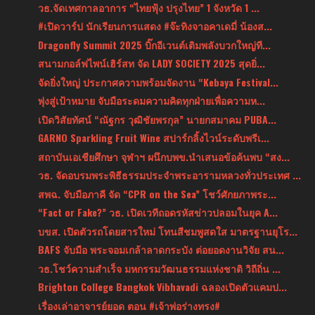
วธ.จัดเทศกาลอาการ “ไทยฟุ้ง ปรุงไทย” 1 จังหวัด 1 ...
#เปิดวาร์ป นักเรียนการแสดง #จ๊ะทิงจาอคาเดมี่ น้องส...
Dragonfly Summit 2025 บิ๊กอีเวนต์เติมพลังบวกใหญ่ที...
สนามกอล์ฟไพน์เฮิร์สท จัด LADY SOCIETY 2025 สุดยิ่...
จัดยิ่งใหญ่ ประกาศความพร้อมจัดงาน “Kebaya Festival...
พุ่งสู่เป้าหมาย จับมือระดมความคิดทุกฝ่ายเพื่อความห...
เปิดวิสัยทัศน์ “ณัฐกร วุฒิชัยพรกุล” นายกสมาคม PUBA...
GARNO Sparkling Fruit Wine สปาร์กลิ้งไวน์ระดับพรีเ...
สถาบันเอเชียศึกษา จุฬาฯ ผนึกบพข.นำเสนอข้อค้นพบ “สง...
วธ. จัดอบรมพระพิธีธรรมประจำพระอารามหลวงทั่วประเทศ ...
สพฉ. จับมือภาคี จัด “CPR on the Sea” โชว์ศักยภาพระ...
“Fact or Fake?” วธ. เปิดเวทีถอดรหัสข่าวปลอมในยุค A...
บขส. เปิดตัวรถโดยสารใหม่ โทนสีชมพูสดใส มาตรฐานยุโร...
BAFS จับมือ พระจอมเกล้าลาดกระบัง ต่อยอดงานวิจัย สน...
วธ.โชว์ความสำเร็จ มหกรรมวัฒนธรรมแห่งชาติ วิถีถิ่น ...
Brighton College Bangkok Vibhavadi ฉลองเปิดตัวแคมป...
เรื่องเล่าอาจารย์ยอด ตอน #เจ้าพ่อร่างทรง#