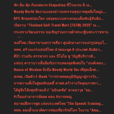
พัก-อิ่ม-คุ้ม กับแพคเกจ Staycation ที่โรงแรม ดิ เอ...
Woody World จัดงานแถลงข่าวมหกรรมสุขภาพสุดยิ่งใหญ่แ...
KPS คิกออฟก่อนใคร ปล่อยขบวนพาเหรดเมล็ดพันธุ์สันติภ...
เปิดงาน “Thailand Golf Travel Mart (TGTM) 2025” ณ ...
กระทรวงวัฒนธรรม ขอเชิญร่วมถวายผ้าพระกฐินพระราชทาน
...
หงส์ไทย เปิดสาขานครราชสีมา ศูนย์กลางการแปรรูปสมุนไ...
ททท. สร้างแกร่งเสน่ห์ไทย นำคณะทูต 6 ประเทศ สัมผัสว...
ดีป้า ร่วมกับ สรรพากร และ บีโอไอ ชู ‘บัญชีบริการดิ...
แฟนๆ คาราบาวเต็มอิ่มกับการแสดงสุดพิเศษใน “มนต์เพลง...
House of Wisdom จับมือ Woody World จัดเวทีสุดเอ็กซ...
สกพอ. เปิดตัว E-Book “การถ่ายทอดภูมิปัญญาสู่การรัง...
จากความตั้งใจสู่ผลสัมฤทธิ์ สวพส.คว้ารางวัลคุณภาพกา...
ได้คู่ชิงโค้งสุดท้ายแล้ว! "อนันตชัย" ดวลอาวุธ "ยอ...
#เรื่องเล่าอาจารย์ยอด ตอน #มารผจญ
สมาคมฝึกการพูด แห่งประเทศไทย "The Speech Training...
ททท. ตอกย้ำแนวคิดการท่องเที่ยวรักษ์โลก ในงาน “Ama...