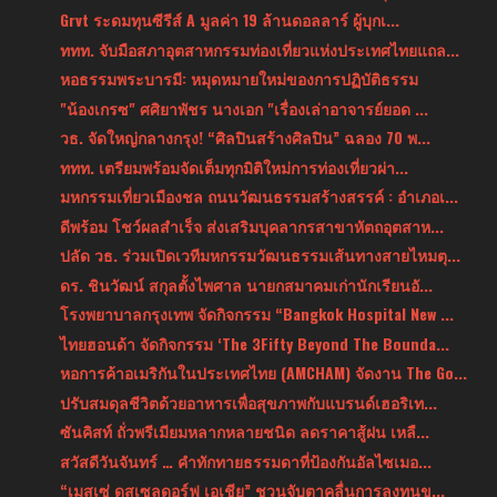
Grvt ระดมทุนซีรีส์ A มูลค่า 19 ล้านดอลลาร์ ผู้บุกเ...
ททท. จับมือสภาอุตสาหกรรมท่องเที่ยวแห่งประเทศไทยแถล...
หอธรรมพระบารมี: หมุดหมายใหม่ของการปฏิบัติธรรม
"น้องเกรซ" ศศิยาพัชร นางเอก "เรื่องเล่าอาจารย์ยอด ...
วธ. จัดใหญ่กลางกรุง! “ศิลปินสร้างศิลปิน” ฉลอง 70 พ...
ททท. เตรียมพร้อมจัดเต็มทุกมิติใหม่การท่องเที่ยวผ่า...
มหกรรมเที่ยวเมืองชล ถนนวัฒนธรรมสร้างสรรค์ : อำเภอเ...
ดีพร้อม โชว์ผลสำเร็จ ส่งเสริมบุคลากรสาขาหัตถอุตสาห...
ปลัด วธ. ร่วมเปิดเวทีมหกรรมวัฒนธรรมเส้นทางสายไหมตุ...
ดร. ชินวัฒน์ สกุลตั้งไพศาล นายกสมาคมเก่านักเรียนอั...
โรงพยาบาลกรุงเทพ จัดกิจกรรม “Bangkok Hospital New ...
ไทยฮอนด้า จัดกิจกรรม ‘The 3Fifty Beyond The Bounda...
หอการค้าอเมริกันในประเทศไทย (AMCHAM) จัดงาน The Go...
ปรับสมดุลชีวิตด้วยอาหารเพื่อสุขภาพกับแบรนด์เฮอริเท...
ซันคิสท์ ถั่วพรีเมียมหลากหลายชนิด ลดราคาสู้ฝน เหลื...
สวัสดีวันจันทร์ … คำทักทายธรรมดาที่ป้องกันอัลไซเมอ...
“เมสเซ่ ดุสเซลดอร์ฟ เอเชีย” ชวนจับตาคลื่นการลงทุนข...