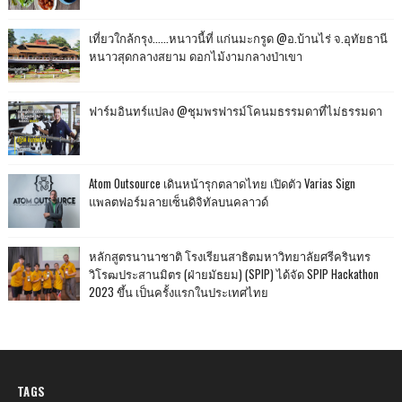
เที่ยวใกล้กรุง......หนาวนี้ที่ แก่นมะกรูด @อ.บ้านไร่ จ.อุทัยธานี
หนาวสุดกลางสยาม ดอกไม้งามกลางป่าเขา
ฟาร์มอินทร์แปลง @ชุมพรฟารม์โคนมธรรมดาที่ไม่ธรรมดา
Atom Outsource เดินหน้ารุกตลาดไทย เปิดตัว Varias Sign
แพลตฟอร์มลายเซ็นดิจิทัลบนคลาวด์
หลักสูตรนานาชาติ โรงเรียนสาธิตมหาวิทยาลัยศรีครินทร
วิโรฒประสานมิตร (ฝ่ายมัธยม) (SPIP) ได้จัด SPIP Hackathon
2023 ขึ้น เป็นครั้งแรกในประเทศไทย
TAGS