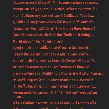
วันเสาร์จะเหงาได้ไง มาคึกคัก! ในมหกรรมวัฒนธรรมแห่...
วราวุธ-พม. เชิญร่วมงาน SDx 2025 เตรียมหาทางออก-รับ...
สจล. จับมือสถานทูตเนเธอร์แลนด์ จัดพิธีมอบ “น้องวัว...
มูลนิธิเฮอริเทจ (ประเทศไทย) จัดโครงการ “ทันตแพทย์อ...
ไทยฮอนด้า จัดงานเปิดบ้าน “Thai Honda Open House & ...
ไฮเออร์ ประเทศไทย เปิดตัว Haier Thailand Training ...
World สยบข่าวลือ “สแกนม่านตา”
ญาญ่า - อุรัสยา สุดปลื้ม ตบเท้าร่วมงาน Seafood fro...
ไทยเอเชีย แปซิฟิค บริวเวอรี่ (ทีเอพี)มอบทุนการศึกษ...
แถลงข่าวเปิดตัวการแสดงโขนสุดยิ่งใหญ่แห่งปี ตอน “สั...
#เปิดวาร์ป ตัวพ่อ! วงการละคร โปรดิวเซอร์ชื่อดัง กา...
กระทรวงวัฒนธรรมจัดพิธีทำบุญตักบาตรประจำเดือนกันยาย...
วันศุกร์ไปสนุกกันที่งาน “มหกรรมวัฒนธรรมแห่งชาติ วิ...
วันศุกร์ไปสนุกกันที่งาน “มหกรรมวัฒนธรรมแห่งชาติ วิ...
“กรมส่งเสริมวัฒนธรรม–THACCA–เกียร์เฮด” ชวนคนไทย
อบ...
สโคป จับมือธนาคารชั้นนำ เปิดดีลพิเศษ 2 โครงการ สโค...