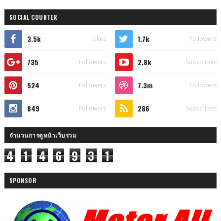
SOCIAL COUNTER
3.5k
1.7k
Likes
Followers
735
2.8k
Followers
Subscribes
524
7.3m
Followers
Followers
849
286
Followers
Subscribes
จำนวนการดูหน้าเว็บรวม
4
1
4
6
9
3
1
SPONSOR