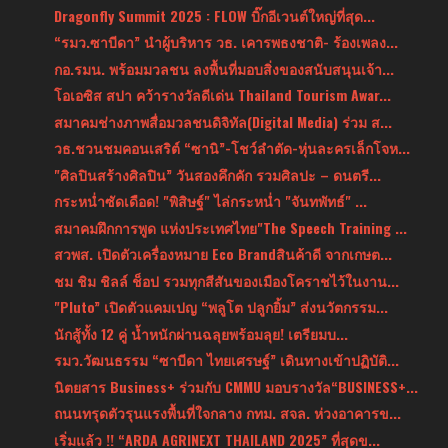
Dragonfly Summit 2025 : FLOW บิ๊กอีเวนต์ใหญ่ที่สุด...
“รมว.ซาบีดา” นำผู้บริหาร วธ. เคารพธงชาติ- ร้องเพลง...
กอ.รมน. พร้อมมวลชน ลงพื้นที่มอบสิ่งของสนับสนุนเจ้า...
โอเอซิส สปา คว้ารางวัลดีเด่น Thailand Tourism Awar...
สมาคมช่างภาพสื่อมวลชนดิจิทัล(Digital Media) ร่วม ส...
วธ.ชวนชมคอนเสริต์ “ซานิ”-โชว์ลำตัด-หุ่นละครเล็กโจห...
"ศิลปินสร้างศิลปิน” วันสองคึกคัก รวมศิลปะ – ดนตรี...
กระหน่ำซัดเดือด! "พิสิษฐ์" ไล่กระหน่ำ "จันทพัทธ์" ...
สมาคมฝึกการพูด แห่งประเทศไทย"The Speech Training ...
สวพส. เปิดตัวเครื่องหมาย Eco Brandสินค้าดี จากเกษต...
ชม ชิม ชิลล์ ช็อป รวมทุกสีสันของเมืองโคราชไว้ในงาน...
"Pluto” เปิดตัวแคมเปญ “พลูโต ปลูกยิ้ม” ส่งนวัตกรรม...
นักสู้ทั้ง 12 คู่ น้ำหนักผ่านฉลุยพร้อมลุย! เตรียมบ...
รมว.วัฒนธรรม “ซาบีดา ไทยเศรษฐ์” เดินทางเข้าปฏิบัติ...
นิตยสาร Business+ ร่วมกับ CMMU มอบรางวัล“BUSINESS+...
ถนนทรุดตัวรุนแรงพื้นที่ใจกลาง กทม. สจล. ห่วงอาคารข...
เริ่มแล้ว !! “ARDA AGRINEXT THAILAND 2025” ที่สุดข...