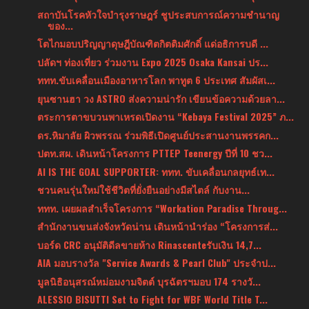
สถาบันโรคหัวใจบำรุงราษฎร์ ชูประสบการณ์ความชำนาญ
ของ...
โตไกมอบปริญญาดุษฎีบัณฑิตกิตติมศักดิ์ แด่อธิการบดี ...
ปลัดฯ ท่องเที่ยว ร่วมงาน Expo 2025 Osaka Kansai ปร...
ททท.ขับเคลื่อนเมืองอาหารโลก พาทูต 6 ประเทศ สัมผัสเ...
ยุนซานฮา วง ASTRO ส่งความน่ารัก เขียนข้อความด้วยลา...
ตระการตาขบวนพาเหรดเปิดงาน “Kebaya Festival 2025” ภ...
ดร.หิมาลัย ผิวพรรณ ร่วมพิธีเปิดศูนย์ประสานงานพรรคก...
ปตท.สผ. เดินหน้าโครงการ PTTEP Teenergy ปีที่ 10 ชว...
AI IS THE GOAL SUPPORTER: ททท. ขับเคลื่อนกลยุทธ์เท...
ชวนคนรุ่นใหม่ใช้ชีวิตที่ยั่งยืนอย่างมีสไตล์ กับงาน...
ททท. เผยผลสำเร็จโครงการ “Workation Paradise Throug...
สำนักงานขนส่งจังหวัดน่าน เดินหน้านำร่อง “โครงการส่...
บอร์ด CRC อนุมัติดีลขายห้าง Rinascenteรับเงิน 14,7...
AIA มอบรางวัล "Service Awards & Pearl Club" ประจำป...
มูลนิธิอนุสรณ์หม่อมงามจิตต์ บุรฉัตรฯมอบ 174 รางวั...
ALESSIO BISUTTI Set to Fight for WBF World Title T...