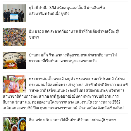
ยูโอบี จับมือ SAM สนับสนุนเอสเอ็มอี ผ่านสินเชื่อ
อสังหาริมทรัพย์เพื่อธุรกิจ
อิ่ม อร่อย สด สะอาดกับอาหารเช้าที่ร้านติ๋มซำหอเจี๊ยะ @
ชุมพร
บ้านกลมกิ๊ก ร้านอาหารที่ดูธรรมดาแต่รสชาติอาหารไม่
ธรรมดาที่เริ่มต้นมาจากเมนูของครอบครัว
พระบาทสมเด็จพระเจ้าอยู่หัว ทรงพระกรุณาโปรดเกล้าโปรด
กระหม่อมให้สมเด็จพระเจ้าลูกเธอ เจ้าฟ้าพัชรกิติยาภา นเรนทิ
ราเทพยวดี เสด็จแทนพระองค์ไปทรงเปิดงานประชุมวิชาการ
นานาชาติด้านการพัฒนาเกษตรที่สูงอย่างยั่งยืนตามพระราชปณิธาน การ
สืบสาน รักษา และต่อยอดงานโครงการหลวง และงานโครงการหลวง 2562
เฉลิมฉลองครบ 50 ปีณ อุทยานหลวงราชพฤกษ์ อำเภอเมือง จังหวัดเชียงใหม่
อิ่ม..อร่อย กับอาหารใต้พื้นบ้านที่ร้านยายปวด @ ชุมพร