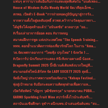
แฟนๆ คาราบาวเต็มอิ่มกับการแสดงสุดพิเศษใน “มนต์เพลง...
House of Wisdom จับมือ Woody World จัดเวทีสุดเอ็กซ...
สกพอ. เปิดตัว E-Book “การถ่ายทอดภูมิปัญญาสู่การรัง...
จากความตั้งใจสู่ผลสัมฤทธิ์ สวพส.คว้ารางวัลคุณภาพกา...
ได้คู่ชิงโค้งสุดท้ายแล้ว! "อนันตชัย" ดวลอาวุธ "ยอ...
#เรื่องเล่าอาจารย์ยอด ตอน #มารผจญ
สมาคมฝึกการพูด แห่งประเทศไทย "The Speech Training...
ททท. ตอกย้ำแนวคิดการท่องเที่ยวรักษ์โลก ในงาน “Ama...
วธ.จัดเทศกาลอาการ “ไทยฟุ้ง ปรุงไทย” 1 จังหวัด 1 ...
#เปิดวาร์ป นักเรียนการแสดง #จ๊ะทิงจาอคาเดมี่ น้องส...
Dragonfly Summit 2025 บิ๊กอีเวนต์เติมพลังบวกใหญ่ที...
สนามกอล์ฟไพน์เฮิร์สท จัด LADY SOCIETY 2025 สุดยิ่...
จัดยิ่งใหญ่ ประกาศความพร้อมจัดงาน “Kebaya Festival...
พุ่งสู่เป้าหมาย จับมือระดมความคิดทุกฝ่ายเพื่อความห...
เปิดวิสัยทัศน์ “ณัฐกร วุฒิชัยพรกุล” นายกสมาคม PUBA...
GARNO Sparkling Fruit Wine สปาร์กลิ้งไวน์ระดับพรีเ...
สถาบันเอเชียศึกษา จุฬาฯ ผนึกบพข.นำเสนอข้อค้นพบ “สง...