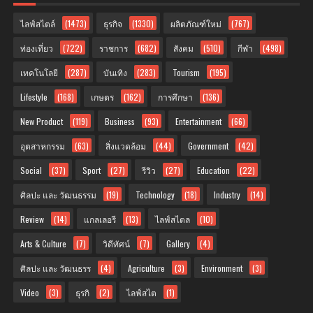
ไลฟ์สไตล์
(1473)
ธุรกิจ
(1330)
ผลิตภัณฑ์ใหม่
(767)
ท่องเที่ยว
(722)
ราชการ
(682)
สังคม
(510)
กีฬา
(498)
เทคโนโลยี
(287)
บันเทิง
(283)
Tourism
(195)
Lifestyle
(168)
เกษตร
(162)
การศึกษา
(136)
New Product
(119)
Business
(93)
Entertainment
(66)
อุตสาหกรรม
(63)
สิ่งแวดล้อม
(44)
Government
(42)
Social
(37)
Sport
(27)
รีวิว
(27)
Education
(22)
ศิลปะ และ วัฒนธรรม
(19)
Technology
(18)
Industry
(14)
Review
(14)
แกลเลอรี
(13)
ไลฟ์สไตล
(10)
Arts & Culture
(7)
วิดีทัศน์
(7)
Gallery
(4)
ศิลปะ และ วัฒนธรร
(4)
Agriculture
(3)
Environment
(3)
Video
(3)
ธุรกิ
(2)
ไลฟ์สไต
(1)