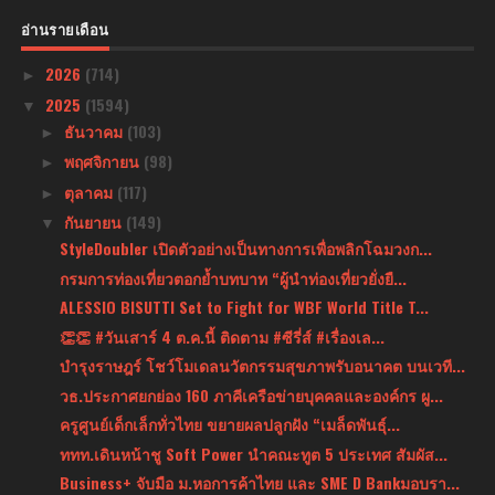
อ่านรายเดือน
2026
(714)
►
2025
(1594)
▼
ธันวาคม
(103)
►
พฤศจิกายน
(98)
►
ตุลาคม
(117)
►
กันยายน
(149)
▼
StyleDoubler เปิดตัวอย่างเป็นทางการเพื่อพลิกโฉมวงก...
กรมการท่องเที่ยวตอกย้ำบทบาท “ผู้นำท่องเที่ยวยั่งยื...
ALESSIO BISUTTI Set to Fight for WBF World Title T...
👏👏 #วันเสาร์ 4 ต.ค.นี้ ติดตาม #ซีรี่ส์ #เรื่องเล...
บำรุงราษฎร์ โชว์โมเดลนวัตกรรมสุขภาพรับอนาคต บนเวที...
วธ.ประกาศยกย่อง 160 ภาคีเครือข่ายบุคคลและองค์กร ผู...
ครูศูนย์เด็กเล็กทั่วไทย ขยายผลปลูกฝัง “เมล็ดพันธุ์...
ททท.เดินหน้าชู Soft Power นำคณะทูต 5 ประเทศ สัมผัส...
Business+ จับมือ ม.หอการค้าไทย และ SME D Bankมอบรา...