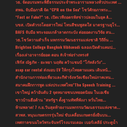
วธ. จัดอบรมพระพิธีธรรมประจำพระอารามหลวงทั่วประเทศ ...
สพฉ. จับมือภาคี จัด “CPR on the Sea” โชว์ศักยภาพระ...
“Fact or Fake?” วธ. เปิดเวทีถอดรหัสข่าวปลอมในยุค A...
บขส. เปิดตัวรถโดยสารใหม่ โทนสีชมพูสดใส มาตรฐานยุโร...
BAFS จับมือ พระจอมเกล้าลาดกระบัง ต่อยอดงานวิจัย สน...
วธ.โชว์ความสำเร็จ มหกรรมวัฒนธรรมแห่งชาติ วิถีถิ่น ...
Brighton College Bangkok Vibhavadi ฉลองเปิดตัวแคมป...
เรื่องเล่าอาจารย์ยอด ตอน #เจ้าพ่อร่างทรง#
เฟิร์ส ณัฐภัท - ยะหยา นฤทัย คว้าแชมป์ "โก๋หลังวัง"...
asap car rental ส่งมอบ EV ให้กรุงไทยตามแผน เดินหน้...
สำนักงานการท่องเที่ยวและกีฬาจังหวัดเชียงใหม่ภาคเหน...
สมาคมฝึกการพูด แห่งประเทศไทย"The Speech Training ...
เขาใหญ่ คว้าอันดับ 2 จุดหมายชนบทยอดนิยม ในเอเชีย
ชาวบ้านฮือต้าน "สหรัฐฯ ตั้งฐานทัพที่พังงา หวั่นไทย...
ห้ามพลาด! 7 ก.ย.วันสุดท้ายงานมหกรรมวัฒนธรรมแห่งชาต...
สวพส. หนุนเกษตรกรรุ่นใหม่ ขับเคลื่อนเกษตรยั่งยืนบน...
เทศกาลขนมไหว้พระจันทร์โรงแรมเดอะ เบอร์เคลีย์ ประตูน้ำ