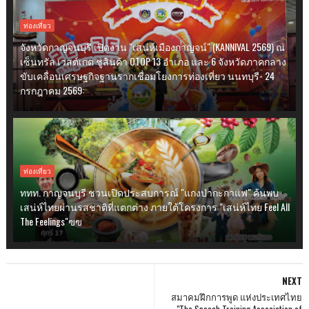
ท่องเที่ยว
จังหวัดกาญจนบุรี เปิดงาน "เสน่ห์เมืองกาญจน์" (KANNIVAL 2569) ณ
เซ็นทรัล เวสต์เกต ชูสินค้า OTOP 13 อำเภอ และ 6 จังหวัดภาคกลาง
ขับเคลื่อนเศรษฐกิจฐานรากเชื่อมโยงการท่องเที่ยว นนทบุรี- 24
กรกฎาคม 2569:
ท่องเที่ยว
ททท. กาญจนบุรี ชวนเปิดประสบการณ์ "แกงป่ากะกาแฟ" ค้นพบ
เสน่ห์ไทยผ่านรสชาติที่แตกต่าง ภายใต้โครงการ "เสน่ห์ไทย Feel All
The Feelings"ฃฃ
NEXT
สมาคมฝึกการพูด แห่งประเทศไทย
"The Speech Training Association of