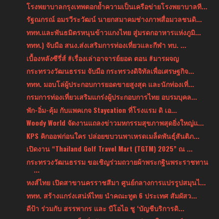
โรงพยาบาลกรุงเทพตอกย้ำความเป็นเครือข่ายโรงพยาบาลที...
รัฐณกรณ์ อมรวีระวัฒน์ นายกสมาคมช่างภาพสื่อมวลชนดิ...
ททท.และพันธมิตรหนุนข้าวแกงไทย สู่มรดกอาหารแห่งภูมิ...
ททท.) จับมือ สนง.ส่งเสริมการท่องเที่ยวและกีฬา ทบ. ...
เบื้องหลังซีรี่ส์ #เรื่องเล่าอาจารย์ยอด ตอน #มารผจญ
กระทรวงวัฒนธรรม จับมือ กระทรวงดิจิทัลเพื่อเศรษฐกิจ...
ททท. มอบโล่ผู้ประกอบการยอดขายสูงสุด และนักท่องเที่...
กรมการท่องเที่ยวเสริมแกร่งผู้ประกอบการไทย อบรมบุคล...
พัก-อิ่ม-คุ้ม กับแพคเกจ Staycation ที่โรงแรม ดิ เอ...
Woody World จัดงานแถลงข่าวมหกรรมสุขภาพสุดยิ่งใหญ่แ...
KPS คิกออฟก่อนใคร ปล่อยขบวนพาเหรดเมล็ดพันธุ์สันติภ...
เปิดงาน “Thailand Golf Travel Mart (TGTM) 2025” ณ ...
กระทรวงวัฒนธรรม ขอเชิญร่วมถวายผ้าพระกฐินพระราชทาน
...
หงส์ไทย เปิดสาขานครราชสีมา ศูนย์กลางการแปรรูปสมุนไ...
ททท. สร้างแกร่งเสน่ห์ไทย นำคณะทูต 6 ประเทศ สัมผัสว...
ดีป้า ร่วมกับ สรรพากร และ บีโอไอ ชู ‘บัญชีบริการดิ...