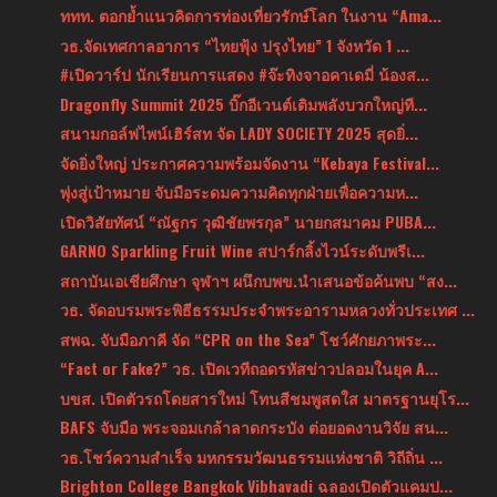
ททท. ตอกย้ำแนวคิดการท่องเที่ยวรักษ์โลก ในงาน “Ama...
วธ.จัดเทศกาลอาการ “ไทยฟุ้ง ปรุงไทย” 1 จังหวัด 1 ...
#เปิดวาร์ป นักเรียนการแสดง #จ๊ะทิงจาอคาเดมี่ น้องส...
Dragonfly Summit 2025 บิ๊กอีเวนต์เติมพลังบวกใหญ่ที...
สนามกอล์ฟไพน์เฮิร์สท จัด LADY SOCIETY 2025 สุดยิ่...
จัดยิ่งใหญ่ ประกาศความพร้อมจัดงาน “Kebaya Festival...
พุ่งสู่เป้าหมาย จับมือระดมความคิดทุกฝ่ายเพื่อความห...
เปิดวิสัยทัศน์ “ณัฐกร วุฒิชัยพรกุล” นายกสมาคม PUBA...
GARNO Sparkling Fruit Wine สปาร์กลิ้งไวน์ระดับพรีเ...
สถาบันเอเชียศึกษา จุฬาฯ ผนึกบพข.นำเสนอข้อค้นพบ “สง...
วธ. จัดอบรมพระพิธีธรรมประจำพระอารามหลวงทั่วประเทศ ...
สพฉ. จับมือภาคี จัด “CPR on the Sea” โชว์ศักยภาพระ...
“Fact or Fake?” วธ. เปิดเวทีถอดรหัสข่าวปลอมในยุค A...
บขส. เปิดตัวรถโดยสารใหม่ โทนสีชมพูสดใส มาตรฐานยุโร...
BAFS จับมือ พระจอมเกล้าลาดกระบัง ต่อยอดงานวิจัย สน...
วธ.โชว์ความสำเร็จ มหกรรมวัฒนธรรมแห่งชาติ วิถีถิ่น ...
Brighton College Bangkok Vibhavadi ฉลองเปิดตัวแคมป...