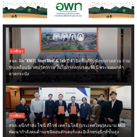
การศึกษา
สจล. จัด “KMITL Team Meet & Talk ปี 4”เปิดพื้นที่รับฟังทุกภาคส่วน ร่วม
ขับเคลื่อนนิเวศนวัตกรรม ในโอกาสครบรอบ 66 ปี พระจอมเกล้า
ลาดกระบัง
การศึกษา
สจล. ผนึกกำลัง โซนี่ ดีไวซ์ เทคโนโลยี (ประเทศไทย)ลงนาม MOU
พัฒนากำลังคนด้านเซมิคอนดักเตอร์และอิเล็กทรอนิกส์ขั้นสูง