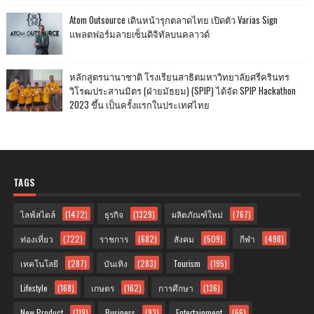
Atom Outsource เดินหน้ารุกตลาดไทย เปิดตัว Varias Sign
แพลตฟอร์มลายเซ็นดิจิทัลบนคลาวด์
หลักสูตรนานาชาติ โรงเรียนสาธิตมหาวิทยาลัยศรีครินทร
วิโรฒประสานมิตร (ฝ่ายมัธยม) (SPIP) ได้จัด SPIP Hackathon
2023 ขึ้น เป็นครั้งแรกในประเทศไทย
TAGS
ไลฟ์สไตล์
(1472)
ธุรกิจ
(1329)
ผลิตภัณฑ์ใหม่
(767)
ท่องเที่ยว
(722)
ราชการ
(682)
สังคม
(509)
กีฬา
(498)
เทคโนโลยี
(287)
บันเทิง
(283)
Tourism
(195)
Lifestyle
(168)
เกษตร
(162)
การศึกษา
(136)
New Product
(119)
Business
(93)
Entertainment
(66)