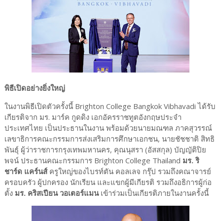
พิธีเปิดอย่างยิ่งใหญ่
ในงานพิธีเปิดตัวครั้งนี้ Brighton College Bangkok Vibhavadi ได้รับ
เกียรติจาก มร. มาร์ค กูดดิง เอกอัครราชทูตอังกฤษประจำ
ประเทศไทย เป็นประธานในงาน พร้อมด้วยนายมณฑล ภาคสุวรรณ์
เลขาธิการคณะกรรมการส่งเสริมการศึกษาเอกชน, นายชัชชาติ สิทธิ
พันธุ์ ผู้ว่าราชการกรุงเทพมหานคร, คุณนุสรา (อัสสกุล) บัญญัติปิย
พจน์ ประธานคณะกรรมการ Brighton College Thailand
มร. ริ
ชาร์ด แคร์นส์
ครูใหญ่ของไบรท์ตัน คอลเลจ กรุ๊ป รวมถึงคณาจารย์
ครอบครัว ผู้ปกครอง นักเรียน และแขกผู้มีเกียรติ รวมถึงอธิการผู้ก่อ
ตั้ง
มร. คริสเปียน วอเตอร์แมน
เข้าร่วมเป็นเกียรติภายในงานครั้งนี้