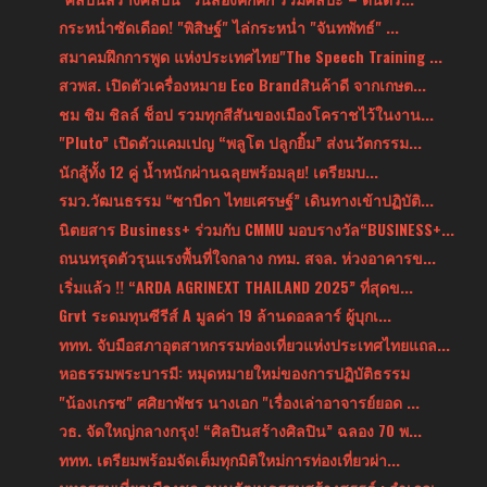
กระหน่ำซัดเดือด! "พิสิษฐ์" ไล่กระหน่ำ "จันทพัทธ์" ...
สมาคมฝึกการพูด แห่งประเทศไทย"The Speech Training ...
สวพส. เปิดตัวเครื่องหมาย Eco Brandสินค้าดี จากเกษต...
ชม ชิม ชิลล์ ช็อป รวมทุกสีสันของเมืองโคราชไว้ในงาน...
"Pluto” เปิดตัวแคมเปญ “พลูโต ปลูกยิ้ม” ส่งนวัตกรรม...
นักสู้ทั้ง 12 คู่ น้ำหนักผ่านฉลุยพร้อมลุย! เตรียมบ...
รมว.วัฒนธรรม “ซาบีดา ไทยเศรษฐ์” เดินทางเข้าปฏิบัติ...
นิตยสาร Business+ ร่วมกับ CMMU มอบรางวัล“BUSINESS+...
ถนนทรุดตัวรุนแรงพื้นที่ใจกลาง กทม. สจล. ห่วงอาคารข...
เริ่มแล้ว !! “ARDA AGRINEXT THAILAND 2025” ที่สุดข...
Grvt ระดมทุนซีรีส์ A มูลค่า 19 ล้านดอลลาร์ ผู้บุกเ...
ททท. จับมือสภาอุตสาหกรรมท่องเที่ยวแห่งประเทศไทยแถล...
หอธรรมพระบารมี: หมุดหมายใหม่ของการปฏิบัติธรรม
"น้องเกรซ" ศศิยาพัชร นางเอก "เรื่องเล่าอาจารย์ยอด ...
วธ. จัดใหญ่กลางกรุง! “ศิลปินสร้างศิลปิน” ฉลอง 70 พ...
ททท. เตรียมพร้อมจัดเต็มทุกมิติใหม่การท่องเที่ยวผ่า...