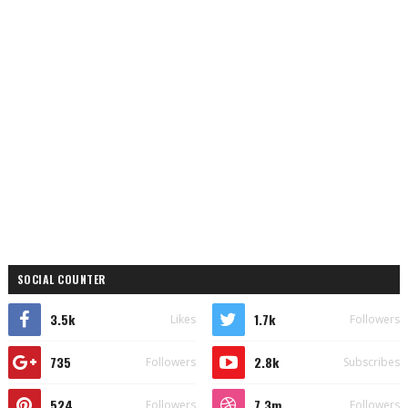
SOCIAL COUNTER
3.5k
1.7k
Likes
Followers
735
2.8k
Followers
Subscribes
524
7.3m
Followers
Followers