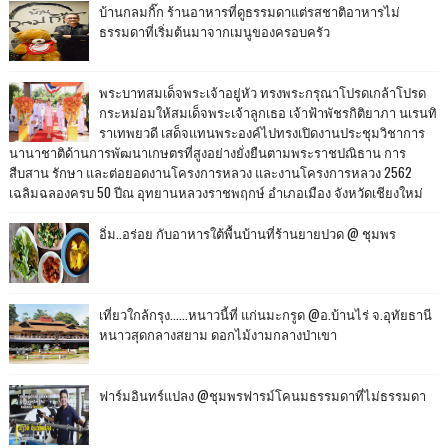
บ้านกลมกิ๊ก ร้านอาหารที่ดูธรรมดาแต่รสชาติอาหารไม่
ธรรมดาที่เริ่มต้นมาจากเมนูของครอบครัว
พระบาทสมเด็จพระเจ้าอยู่หัว ทรงพระกรุณาโปรดเกล้าโปรด
กระหม่อมให้สมเด็จพระเจ้าลูกเธอ เจ้าฟ้าพัชรกิติยาภา นเรนทิ
ราเทพยวดี เสด็จแทนพระองค์ไปทรงเปิดงานประชุมวิชาการ
นานาชาติด้านการพัฒนาเกษตรที่สูงอย่างยั่งยืนตามพระราชปณิธาน การ
สืบสาน รักษา และต่อยอดงานโครงการหลวง และงานโครงการหลวง 2562
เฉลิมฉลองครบ 50 ปีณ อุทยานหลวงราชพฤกษ์ อำเภอเมือง จังหวัดเชียงใหม่
อิ่ม..อร่อย กับอาหารใต้พื้นบ้านที่ร้านยายปวด @ ชุมพร
เที่ยวใกล้กรุง......หนาวนี้ที่ แก่นมะกรูด @อ.บ้านไร่ จ.อุทัยธานี
หนาวสุดกลางสยาม ดอกไม้งามกลางป่าเขา
ฟาร์มอินทร์แปลง @ชุมพรฟารม์โคนมธรรมดาที่ไม่ธรรมดา