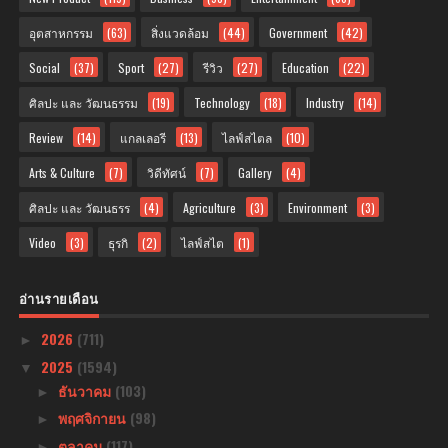
อุตสาหกรรม
(63)
สิ่งแวดล้อม
(44)
Government
(42)
Social
(37)
Sport
(27)
รีวิว
(27)
Education
(22)
ศิลปะ และ วัฒนธรรม
(19)
Technology
(18)
Industry
(14)
Review
(14)
แกลเลอรี
(13)
ไลฟ์สไตล
(10)
Arts & Culture
(7)
วิดีทัศน์
(7)
Gallery
(4)
ศิลปะ และ วัฒนธรร
(4)
Agriculture
(3)
Environment
(3)
Video
(3)
ธุรกิ
(2)
ไลฟ์สไต
(1)
อ่านรายเดือน
2026
(711)
►
2025
(1594)
▼
ธันวาคม
(103)
►
พฤศจิกายน
(98)
►
ตุลาคม
(117)
►