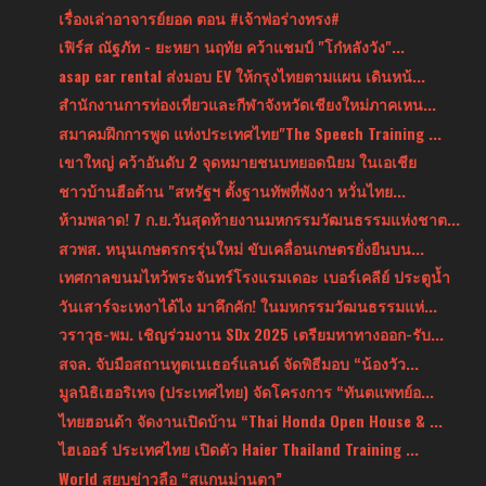
เรื่องเล่าอาจารย์ยอด ตอน #เจ้าพ่อร่างทรง#
เฟิร์ส ณัฐภัท - ยะหยา นฤทัย คว้าแชมป์ "โก๋หลังวัง"...
asap car rental ส่งมอบ EV ให้กรุงไทยตามแผน เดินหน้...
สำนักงานการท่องเที่ยวและกีฬาจังหวัดเชียงใหม่ภาคเหน...
สมาคมฝึกการพูด แห่งประเทศไทย"The Speech Training ...
เขาใหญ่ คว้าอันดับ 2 จุดหมายชนบทยอดนิยม ในเอเชีย
ชาวบ้านฮือต้าน "สหรัฐฯ ตั้งฐานทัพที่พังงา หวั่นไทย...
ห้ามพลาด! 7 ก.ย.วันสุดท้ายงานมหกรรมวัฒนธรรมแห่งชาต...
สวพส. หนุนเกษตรกรรุ่นใหม่ ขับเคลื่อนเกษตรยั่งยืนบน...
เทศกาลขนมไหว้พระจันทร์โรงแรมเดอะ เบอร์เคลีย์ ประตูน้ำ
วันเสาร์จะเหงาได้ไง มาคึกคัก! ในมหกรรมวัฒนธรรมแห่...
วราวุธ-พม. เชิญร่วมงาน SDx 2025 เตรียมหาทางออก-รับ...
สจล. จับมือสถานทูตเนเธอร์แลนด์ จัดพิธีมอบ “น้องวัว...
มูลนิธิเฮอริเทจ (ประเทศไทย) จัดโครงการ “ทันตแพทย์อ...
ไทยฮอนด้า จัดงานเปิดบ้าน “Thai Honda Open House & ...
ไฮเออร์ ประเทศไทย เปิดตัว Haier Thailand Training ...
World สยบข่าวลือ “สแกนม่านตา”