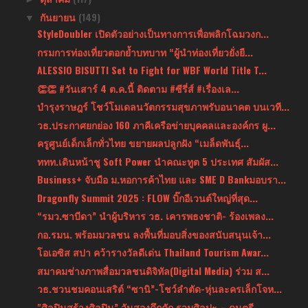
กันยายน
(149)
▼
StyleDoubler เปิดตัวอย่างเป็นทางการเพื่อพลิกโฉมวงก...
กรมการท่องเที่ยวตอกย้ำบทบาท “ผู้นำท่องเที่ยวยั่งยื...
ALESSIO BISUTTI Set to Fight for WBF World Title T...
👏👏 #วันเสาร์ 4 ต.ค.นี้ ติดตาม #ซีรี่ส์ #เรื่องเล...
บำรุงราษฎร์ โชว์โมเดลนวัตกรรมสุขภาพรับอนาคต บนเวที...
วธ.ประกาศยกย่อง 160 ภาคีเครือข่ายบุคคลและองค์กร ผู...
ครูศูนย์เด็กเล็กทั่วไทย ขยายผลปลูกฝัง “เมล็ดพันธุ์...
ททท.เดินหน้าชู Soft Power นำคณะทูต 5 ประเทศ สัมผัส...
Business+ จับมือ ม.หอการค้าไทย และ SME D Bankมอบรา...
Dragonfly Summit 2025 : FLOW บิ๊กอีเวนต์ใหญ่ที่สุด...
“รมว.ซาบีดา” นำผู้บริหาร วธ. เคารพธงชาติ- ร้องเพลง...
กอ.รมน. พร้อมมวลชน ลงพื้นที่มอบสิ่งของสนับสนุนเจ้า...
โอเอซิส สปา คว้ารางวัลดีเด่น Thailand Tourism Awar...
สมาคมช่างภาพสื่อมวลชนดิจิทัล(Digital Media) ร่วม ส...
วธ.ชวนชมคอนเสริต์ “ซานิ”-โชว์ลำตัด-หุ่นละครเล็กโจห...
"ศิลปินสร้างศิลปิน” วันสองคึกคัก รวมศิลปะ – ดนตรี...