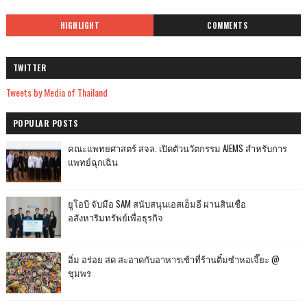
HIGHLIGHT
COMMENTS
TWITTER
Tweets by Media of Thailand
POPULAR POSTS
คณะแพทยศาสตร์ สจล. เปิดตัวนวัตกรรม AIEMS สำหรับการ
แพทย์ฉุกเฉิน
ยูโอบี จับมือ SAM สนับสนุนเอสเอ็มอี ผ่านสินเชื่อ
อสังหาริมทรัพย์เพื่อธุรกิจ
อิ่ม อร่อย สด สะอาดกับอาหารเช้าที่ร้านติ๋มซำหอเจี๊ยะ @
ชุมพร