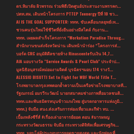
ดร.หิมาลัย ผิวพรรณ ร่วมพิธีเปิดศูนย์ประสานงานพรรคก...
ปตท.สผ. เดินหน้าโครงการ PTTEP Teenergy ปีที่ 10 ชว...
AI IS THE GOAL SUPPORTER: ททท. ขับเคลื่อนกลยุทธ์เท...
ชวนคนรุ่นใหม่ใช้ชีวิตที่ยั่งยืนอย่างมีสไตล์ กับงาน...
ททท. เผยผลสำเร็จโครงการ “Workation Paradise Throug...
สำนักงานขนส่งจังหวัดน่าน เดินหน้านำร่อง “โครงการส่...
บอร์ด CRC อนุมัติดีลขายห้าง Rinascenteรับเงิน 14,7...
AIA มอบรางวัล "Service Awards & Pearl Club" ประจำป...
มูลนิธิอนุสรณ์หม่อมงามจิตต์ บุรฉัตรฯมอบ 174 รางวั...
ALESSIO BISUTTI Set to Fight for WBF World Title T...
โรงพยาบาลกรุงเทพตอกย้ำความเป็นเครือข่ายโรงพยาบาลที...
รัฐณกรณ์ อมรวีระวัฒน์ นายกสมาคมช่างภาพสื่อมวลชนดิ...
ททท.และพันธมิตรหนุนข้าวแกงไทย สู่มรดกอาหารแห่งภูมิ...
ททท.) จับมือ สนง.ส่งเสริมการท่องเที่ยวและกีฬา ทบ. ...
เบื้องหลังซีรี่ส์ #เรื่องเล่าอาจารย์ยอด ตอน #มารผจญ
กระทรวงวัฒนธรรม จับมือ กระทรวงดิจิทัลเพื่อเศรษฐกิจ...
ททท. มอบโล่ผู้ประกอบการยอดขายสูงสุด และนักท่องเที่...