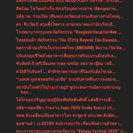
มหกรรมเที่ยวเมืองชล ถนนวัฒนธรรมสร้างสรรค์ : อำเภอเ...
ดีพร้อม โชว์ผลสำเร็จ ส่งเสริมบุคลากรสาขาหัตถอุตสาห...
ปลัด วธ. ร่วมเปิดเวทีมหกรรมวัฒนธรรมเส้นทางสายไหมตุ...
ดร. ชินวัฒน์ สกุลตั้งไพศาล นายกสมาคมเก่านักเรียนอั...
โรงพยาบาลกรุงเทพ จัดกิจกรรม “Bangkok Hospital New ...
ไทยฮอนด้า จัดกิจกรรม ‘The 3Fifty Beyond The Bounda...
หอการค้าอเมริกันในประเทศไทย (AMCHAM) จัดงาน The Go...
ปรับสมดุลชีวิตด้วยอาหารเพื่อสุขภาพกับแบรนด์เฮอริเท...
ซันคิสท์ ถั่วพรีเมียมหลากหลายชนิด ลดราคาสู้ฝน เหลื...
สวัสดีวันจันทร์ … คำทักทายธรรมดาที่ป้องกันอัลไซเมอ...
“เมสเซ่ ดุสเซลดอร์ฟ เอเชีย” ชวนจับตาคลื่นการลงทุนข...
สถาบันโรคหัวใจบำรุงราษฎร์ ชูประสบการณ์ความชำนาญ
ของ...
โตไกมอบปริญญาดุษฎีบัณฑิตกิตติมศักดิ์ แด่อธิการบดี ...
ปลัดฯ ท่องเที่ยว ร่วมงาน Expo 2025 Osaka Kansai ปร...
ททท.ขับเคลื่อนเมืองอาหารโลก พาทูต 6 ประเทศ สัมผัสเ...
ยุนซานฮา วง ASTRO ส่งความน่ารัก เขียนข้อความด้วยลา...
ตระการตาขบวนพาเหรดเปิดงาน “Kebaya Festival 2025” ภ...