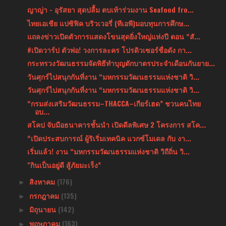
ญาญ่า - อุรัสยา สุดปลื้ม ตบเท้าร่วมงาน Seafood fro...
ไทยเอเชีย แปซิฟิค บริวเวอรี่ (ทีเอพี)มอบทุนการศึกษ...
แถลงข่าวเปิดตัวการแสดงโขนสุดยิ่งใหญ่แห่งปี ตอน “สั...
#เปิดวาร์ป ตัวพ่อ! วงการละคร โปรดิวเซอร์ชื่อดัง กา...
กระทรวงวัฒนธรรมจัดพิธีทำบุญตักบาตรประจำเดือนกันยาย...
วันศุกร์ไปสนุกกันที่งาน “มหกรรมวัฒนธรรมแห่งชาติ วิ...
วันศุกร์ไปสนุกกันที่งาน “มหกรรมวัฒนธรรมแห่งชาติ วิ...
“กรมส่งเสริมวัฒนธรรม–THACCA–เกียร์เฮด” ชวนคนไทย
อบ...
สโคป จับมือธนาคารชั้นนำ เปิดดีลพิเศษ 2 โครงการ สโค...
“เปิดประสบการณ์ ผู้ริเริ่มเทคนิค แวกซ์โมเดล กับ งา...
เริ่มแล้ว! งาน “มหกรรมวัฒนธรรมแห่งชาติ วิถีถิ่น วิ...
"กินเป็นอยู่ดี สู้ภัยมะเร็ง”
สิงหาคม
(176)
►
กรกฎาคม
(135)
►
มิถุนายน
(142)
►
พฤษภาคม
(163)
►