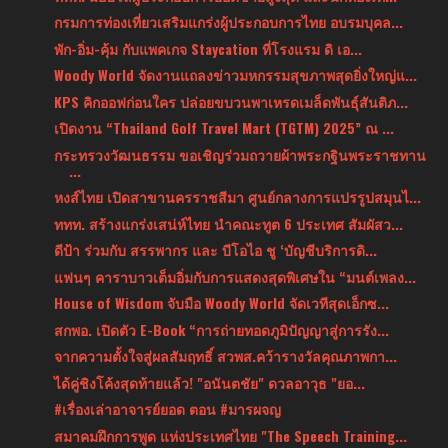
กรมการท่องเที่ยวเสริมแกร่งผู้ประกอบการไทย อบรมบุคล...
พัก-อิ่ม-คุ้ม กับแพคเกจ Staycation ที่โรงแรม ดิ เอ...
Woody World จัดงานแถลงข่าวมหกรรมสุขภาพสุดยิ่งใหญ่แ...
KPS คิกออฟก่อนใคร ปล่อยขบวนพาเหรดเมล็ดพันธุ์สันติภ...
เปิดงาน “Thailand Golf Travel Mart (TGTM) 2025” ณ ...
กระทรวงวัฒนธรรม ขอเชิญร่วมถวายผ้าพระกฐินพระราชทาน
...
หงส์ไทย เปิดสาขานครราชสีมา ศูนย์กลางการแปรรูปสมุนไ...
ททท. สร้างแกร่งเสน่ห์ไทย นำคณะทูต 6 ประเทศ สัมผัสว...
ดีป้า ร่วมกับ สรรพากร และ บีโอไอ ชู ‘บัญชีบริการดิ...
แฟนๆ คาราบาวเต็มอิ่มกับการแสดงสุดพิเศษใน “มนต์เพลง...
House of Wisdom จับมือ Woody World จัดเวทีสุดเอ็กซ...
สกพอ. เปิดตัว E-Book “การถ่ายทอดภูมิปัญญาสู่การรัง...
จากความตั้งใจสู่ผลสัมฤทธิ์ สวพส.คว้ารางวัลคุณภาพกา...
ได้คู่ชิงโค้งสุดท้ายแล้ว! "อนันตชัย" ดวลอาวุธ "ยอ...
#เรื่องเล่าอาจารย์ยอด ตอน #มารผจญ
สมาคมฝึกการพูด แห่งประเทศไทย "The Speech Training...