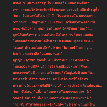
สวพส. หนุนเกษตรกรรุ่นใหม่ ขับเคลื่อนเกษตรยั่งยืนบน...
เทศกาลขนมไหว้พระจันทร์โรงแรมเดอะ เบอร์เคลีย์ ประตูน้ำ
วันเสาร์จะเหงาได้ไง มาคึกคัก! ในมหกรรมวัฒนธรรมแห่...
วราวุธ-พม. เชิญร่วมงาน SDx 2025 เตรียมหาทางออก-รับ...
สจล. จับมือสถานทูตเนเธอร์แลนด์ จัดพิธีมอบ “น้องวัว...
มูลนิธิเฮอริเทจ (ประเทศไทย) จัดโครงการ “ทันตแพทย์อ...
ไทยฮอนด้า จัดงานเปิดบ้าน “Thai Honda Open House & ...
ไฮเออร์ ประเทศไทย เปิดตัว Haier Thailand Training ...
World สยบข่าวลือ “สแกนม่านตา”
ญาญ่า - อุรัสยา สุดปลื้ม ตบเท้าร่วมงาน Seafood fro...
ไทยเอเชีย แปซิฟิค บริวเวอรี่ (ทีเอพี)มอบทุนการศึกษ...
แถลงข่าวเปิดตัวการแสดงโขนสุดยิ่งใหญ่แห่งปี ตอน “สั...
#เปิดวาร์ป ตัวพ่อ! วงการละคร โปรดิวเซอร์ชื่อดัง กา...
กระทรวงวัฒนธรรมจัดพิธีทำบุญตักบาตรประจำเดือนกันยาย...
วันศุกร์ไปสนุกกันที่งาน “มหกรรมวัฒนธรรมแห่งชาติ วิ...
วันศุกร์ไปสนุกกันที่งาน “มหกรรมวัฒนธรรมแห่งชาติ วิ...
“กรมส่งเสริมวัฒนธรรม–THACCA–เกียร์เฮด” ชวนคนไทย