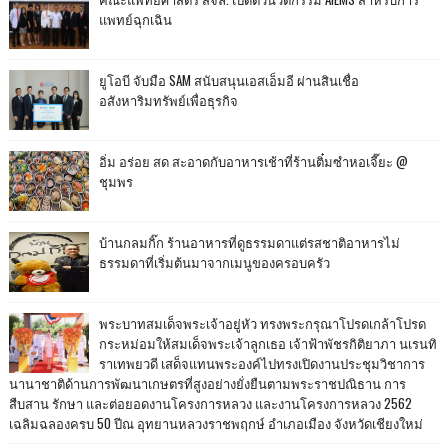
แพทย์ฉุกเฉิน
ยูโอบี จับมือ SAM สนับสนุนเอสเอ็มอี ผ่านสินเชื่อ
อสังหาริมทรัพย์เพื่อธุรกิจ
อิ่ม อร่อย สด สะอาดกับอาหารเช้าที่ร้านติ๋มซำหอเจี๊ยะ @
ชุมพร
บ้านกลมกิ๊ก ร้านอาหารที่ดูธรรมดาแต่รสชาติอาหารไม่
ธรรมดาที่เริ่มต้นมาจากเมนูของครอบครัว
พระบาทสมเด็จพระเจ้าอยู่หัว ทรงพระกรุณาโปรดเกล้าโปรด
กระหม่อมให้สมเด็จพระเจ้าลูกเธอ เจ้าฟ้าพัชรกิติยาภา นเรนทิ
ราเทพยวดี เสด็จแทนพระองค์ไปทรงเปิดงานประชุมวิชาการ
นานาชาติด้านการพัฒนาเกษตรที่สูงอย่างยั่งยืนตามพระราชปณิธาน การ
สืบสาน รักษา และต่อยอดงานโครงการหลวง และงานโครงการหลวง 2562
เฉลิมฉลองครบ 50 ปีณ อุทยานหลวงราชพฤกษ์ อำเภอเมือง จังหวัดเชียงใหม่