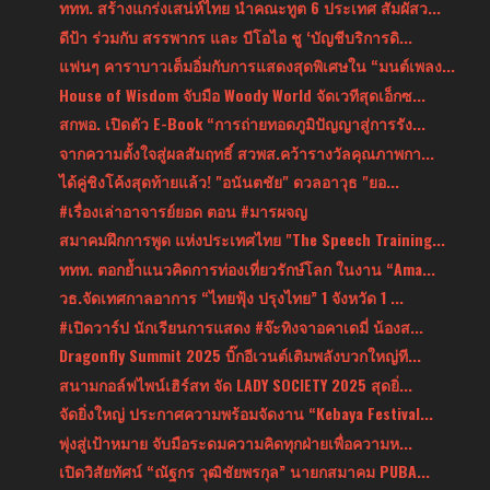
ททท. สร้างแกร่งเสน่ห์ไทย นำคณะทูต 6 ประเทศ สัมผัสว...
ดีป้า ร่วมกับ สรรพากร และ บีโอไอ ชู ‘บัญชีบริการดิ...
แฟนๆ คาราบาวเต็มอิ่มกับการแสดงสุดพิเศษใน “มนต์เพลง...
House of Wisdom จับมือ Woody World จัดเวทีสุดเอ็กซ...
สกพอ. เปิดตัว E-Book “การถ่ายทอดภูมิปัญญาสู่การรัง...
จากความตั้งใจสู่ผลสัมฤทธิ์ สวพส.คว้ารางวัลคุณภาพกา...
ได้คู่ชิงโค้งสุดท้ายแล้ว! "อนันตชัย" ดวลอาวุธ "ยอ...
#เรื่องเล่าอาจารย์ยอด ตอน #มารผจญ
สมาคมฝึกการพูด แห่งประเทศไทย "The Speech Training...
ททท. ตอกย้ำแนวคิดการท่องเที่ยวรักษ์โลก ในงาน “Ama...
วธ.จัดเทศกาลอาการ “ไทยฟุ้ง ปรุงไทย” 1 จังหวัด 1 ...
#เปิดวาร์ป นักเรียนการแสดง #จ๊ะทิงจาอคาเดมี่ น้องส...
Dragonfly Summit 2025 บิ๊กอีเวนต์เติมพลังบวกใหญ่ที...
สนามกอล์ฟไพน์เฮิร์สท จัด LADY SOCIETY 2025 สุดยิ่...
จัดยิ่งใหญ่ ประกาศความพร้อมจัดงาน “Kebaya Festival...
พุ่งสู่เป้าหมาย จับมือระดมความคิดทุกฝ่ายเพื่อความห...
เปิดวิสัยทัศน์ “ณัฐกร วุฒิชัยพรกุล” นายกสมาคม PUBA...