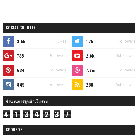
SOCIAL COUNTER
3.5k
1.7k
Likes
Followers
735
2.8k
Followers
Subscribes
524
7.3m
Followers
Followers
849
286
Followers
Subscribes
จำนวนการดูหน้าเว็บรวม
4
1
3
4
2
3
7
SPONSOR