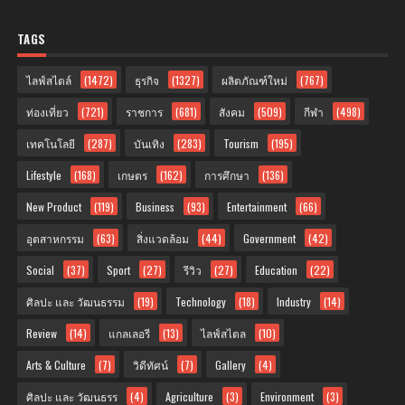
TAGS
ไลฟ์สไตล์
(1472)
ธุรกิจ
(1327)
ผลิตภัณฑ์ใหม่
(767)
ท่องเที่ยว
(721)
ราชการ
(681)
สังคม
(509)
กีฬา
(498)
เทคโนโลยี
(287)
บันเทิง
(283)
Tourism
(195)
Lifestyle
(168)
เกษตร
(162)
การศึกษา
(136)
New Product
(119)
Business
(93)
Entertainment
(66)
อุตสาหกรรม
(63)
สิ่งแวดล้อม
(44)
Government
(42)
Social
(37)
Sport
(27)
รีวิว
(27)
Education
(22)
ศิลปะ และ วัฒนธรรม
(19)
Technology
(18)
Industry
(14)
Review
(14)
แกลเลอรี
(13)
ไลฟ์สไตล
(10)
Arts & Culture
(7)
วิดีทัศน์
(7)
Gallery
(4)
ศิลปะ และ วัฒนธรร
(4)
Agriculture
(3)
Environment
(3)