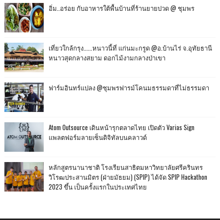
อิ่ม..อร่อย กับอาหารใต้พื้นบ้านที่ร้านยายปวด @ ชุมพร
เที่ยวใกล้กรุง......หนาวนี้ที่ แก่นมะกรูด @อ.บ้านไร่ จ.อุทัยธานี
หนาวสุดกลางสยาม ดอกไม้งามกลางป่าเขา
ฟาร์มอินทร์แปลง @ชุมพรฟารม์โคนมธรรมดาที่ไม่ธรรมดา
Atom Outsource เดินหน้ารุกตลาดไทย เปิดตัว Varias Sign
แพลตฟอร์มลายเซ็นดิจิทัลบนคลาวด์
หลักสูตรนานาชาติ โรงเรียนสาธิตมหาวิทยาลัยศรีครินทร
วิโรฒประสานมิตร (ฝ่ายมัธยม) (SPIP) ได้จัด SPIP Hackathon
2023 ขึ้น เป็นครั้งแรกในประเทศไทย