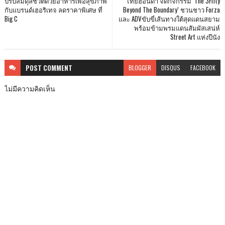
ปรับสมดุลชีวิตด้วยอาหารเพื่อสุขภาพ
ไทยฮอนด้า จัดกิจกรรม ‘The 3Fifty
กับแบรนด์เฮอริเทจ ลดราคาพิเศษ ที่
Beyond The Boundary’ ชวนชาว Forza
Big C
และ ADVขับขี่เส้นทางใต้สุดแดนสยาม
พร้อมข้ามพรมแดนสัมผัสเสน่ห์
Street Art แห่งปีนัง
POST
COMMENT
BLOGGER
DISQUS
FACEBOOK
ไม่มีความคิดเห็น