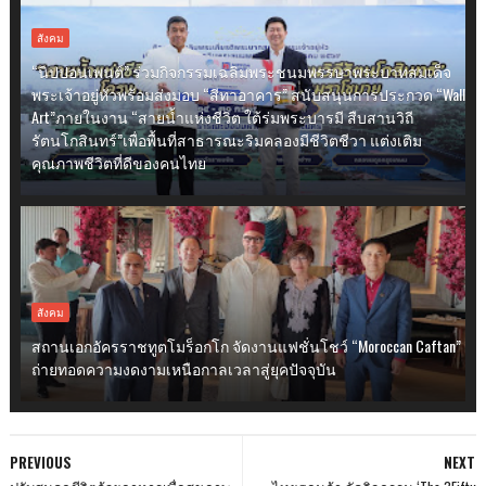
สังคม
“นิปปอนเพนต์” ร่วมกิจกรรมเฉลิมพระชนมพรรษาพระบาทสมเด็จ
พระเจ้าอยู่หัวพร้อมส่งมอบ “สีทาอาคาร” สนับสนุนการประกวด “Wall
Art”ภายในงาน “สายน้ำแห่งชีวิต ใต้ร่มพระบารมี สืบสานวิถี
รัตนโกสินทร์”เพื่อพื้นที่สาธารณะริมคลองมีชีวิตชีวา แต่งเติม
คุณภาพชีวิตที่ดีของคนไทย
สังคม
สถานเอกอัครราชทูตโมร็อกโก จัดงานแฟชั่นโชว์ “Moroccan Caftan”
ถ่ายทอดความงดงามเหนือกาลเวลาสู่ยุคปัจจุบัน
PREVIOUS
NEXT