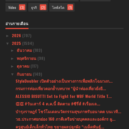
Video
(3)
ธุรกิ
(2)
ไลฟ์สไต
(1)
อ่านรายเดือน
2026
(707)
►
2025
(1594)
▼
ธันวาคม
(103)
►
พฤศจิกายน
(98)
►
ตุลาคม
(117)
►
กันยายน
(149)
▼
StyleDoubler เปิดตัวอย่างเป็นทางการเพื่อพลิกโฉมวงก...
กรมการท่องเที่ยวตอกย้ำบทบาท “ผู้นำท่องเที่ยวยั่งยื...
ALESSIO BISUTTI Set to Fight for WBF World Title T...
👏👏 #วันเสาร์ 4 ต.ค.นี้ ติดตาม #ซีรี่ส์ #เรื่องเล...
บำรุงราษฎร์ โชว์โมเดลนวัตกรรมสุขภาพรับอนาคต บนเวที...
วธ.ประกาศยกย่อง 160 ภาคีเครือข่ายบุคคลและองค์กร ผู...
ครูศูนย์เด็กเล็กทั่วไทย ขยายผลปลูกฝัง “เมล็ดพันธุ์...