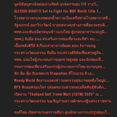
มูลนิธิอนุสรณ์หม่อมงามจิตต์ บุรฉัตรฯมอบ 174 รางวั...
ALESSIO BISUTTI Set to Fight for WBF World Title T...
โรงพยาบาลกรุงเทพตอกย้ำความเป็นเครือข่ายโรงพยาบาลที...
รัฐณกรณ์ อมรวีระวัฒน์ นายกสมาคมช่างภาพสื่อมวลชนดิ...
ททท.และพันธมิตรหนุนข้าวแกงไทย สู่มรดกอาหารแห่งภูมิ...
ททท.) จับมือ สนง.ส่งเสริมการท่องเที่ยวและกีฬา ทบ. ...
เบื้องหลังซีรี่ส์ #เรื่องเล่าอาจารย์ยอด ตอน #มารผจญ
กระทรวงวัฒนธรรม จับมือ กระทรวงดิจิทัลเพื่อเศรษฐกิจ...
ททท. มอบโล่ผู้ประกอบการยอดขายสูงสุด และนักท่องเที่...
กรมการท่องเที่ยวเสริมแกร่งผู้ประกอบการไทย อบรมบุคล...
พัก-อิ่ม-คุ้ม กับแพคเกจ Staycation ที่โรงแรม ดิ เอ...
Woody World จัดงานแถลงข่าวมหกรรมสุขภาพสุดยิ่งใหญ่แ...
KPS คิกออฟก่อนใคร ปล่อยขบวนพาเหรดเมล็ดพันธุ์สันติภ...
เปิดงาน “Thailand Golf Travel Mart (TGTM) 2025” ณ ...
กระทรวงวัฒนธรรม ขอเชิญร่วมถวายผ้าพระกฐินพระราชทาน
...
หงส์ไทย เปิดสาขานครราชสีมา ศูนย์กลางการแปรรูปสมุนไ...