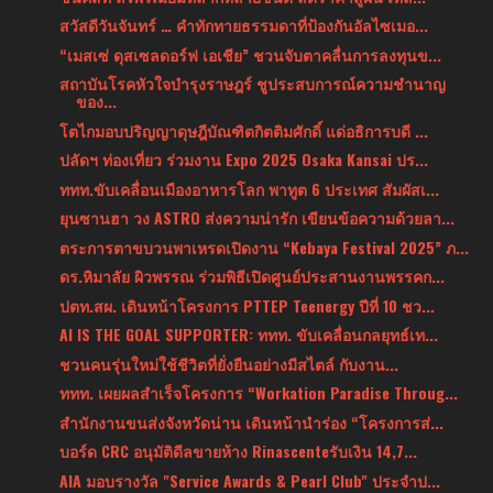
สวัสดีวันจันทร์ … คำทักทายธรรมดาที่ป้องกันอัลไซเมอ...
“เมสเซ่ ดุสเซลดอร์ฟ เอเชีย” ชวนจับตาคลื่นการลงทุนข...
สถาบันโรคหัวใจบำรุงราษฎร์ ชูประสบการณ์ความชำนาญ
ของ...
โตไกมอบปริญญาดุษฎีบัณฑิตกิตติมศักดิ์ แด่อธิการบดี ...
ปลัดฯ ท่องเที่ยว ร่วมงาน Expo 2025 Osaka Kansai ปร...
ททท.ขับเคลื่อนเมืองอาหารโลก พาทูต 6 ประเทศ สัมผัสเ...
ยุนซานฮา วง ASTRO ส่งความน่ารัก เขียนข้อความด้วยลา...
ตระการตาขบวนพาเหรดเปิดงาน “Kebaya Festival 2025” ภ...
ดร.หิมาลัย ผิวพรรณ ร่วมพิธีเปิดศูนย์ประสานงานพรรคก...
ปตท.สผ. เดินหน้าโครงการ PTTEP Teenergy ปีที่ 10 ชว...
AI IS THE GOAL SUPPORTER: ททท. ขับเคลื่อนกลยุทธ์เท...
ชวนคนรุ่นใหม่ใช้ชีวิตที่ยั่งยืนอย่างมีสไตล์ กับงาน...
ททท. เผยผลสำเร็จโครงการ “Workation Paradise Throug...
สำนักงานขนส่งจังหวัดน่าน เดินหน้านำร่อง “โครงการส่...
บอร์ด CRC อนุมัติดีลขายห้าง Rinascenteรับเงิน 14,7...
AIA มอบรางวัล "Service Awards & Pearl Club" ประจำป...