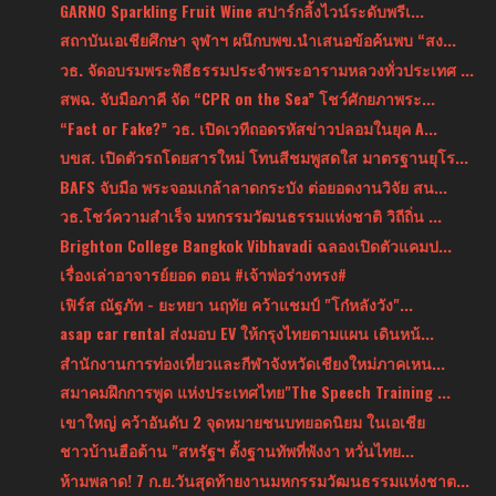
GARNO Sparkling Fruit Wine สปาร์กลิ้งไวน์ระดับพรีเ...
สถาบันเอเชียศึกษา จุฬาฯ ผนึกบพข.นำเสนอข้อค้นพบ “สง...
วธ. จัดอบรมพระพิธีธรรมประจำพระอารามหลวงทั่วประเทศ ...
สพฉ. จับมือภาคี จัด “CPR on the Sea” โชว์ศักยภาพระ...
“Fact or Fake?” วธ. เปิดเวทีถอดรหัสข่าวปลอมในยุค A...
บขส. เปิดตัวรถโดยสารใหม่ โทนสีชมพูสดใส มาตรฐานยุโร...
BAFS จับมือ พระจอมเกล้าลาดกระบัง ต่อยอดงานวิจัย สน...
วธ.โชว์ความสำเร็จ มหกรรมวัฒนธรรมแห่งชาติ วิถีถิ่น ...
Brighton College Bangkok Vibhavadi ฉลองเปิดตัวแคมป...
เรื่องเล่าอาจารย์ยอด ตอน #เจ้าพ่อร่างทรง#
เฟิร์ส ณัฐภัท - ยะหยา นฤทัย คว้าแชมป์ "โก๋หลังวัง"...
asap car rental ส่งมอบ EV ให้กรุงไทยตามแผน เดินหน้...
สำนักงานการท่องเที่ยวและกีฬาจังหวัดเชียงใหม่ภาคเหน...
สมาคมฝึกการพูด แห่งประเทศไทย"The Speech Training ...
เขาใหญ่ คว้าอันดับ 2 จุดหมายชนบทยอดนิยม ในเอเชีย
ชาวบ้านฮือต้าน "สหรัฐฯ ตั้งฐานทัพที่พังงา หวั่นไทย...
ห้ามพลาด! 7 ก.ย.วันสุดท้ายงานมหกรรมวัฒนธรรมแห่งชาต...