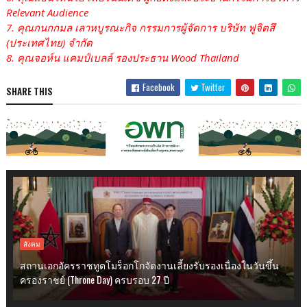
Relevant Audience
7. คุณกนกกมล เลาหบูรณะกิจ กรรมการผู้จัดการ บริษัท ฟูจิตสึ
(ประเทศไทย) จำกัด
8. คุณจอห์น แคมป์เบลล์ รองประธาน Wood Thailand
Facebook
Twitter
SHARE THIS
สังคม
สถานเอกอัครราชทูตโมร็อกโกจัดงานเลี้ยงรับรองเนื่องในวันขึ้น
ครองราชย์ (Throne Day) ครบรอบ 27 ปี