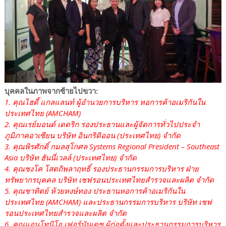
บุคคลในภาพจากซ้ายไปขวา:
1. คุณไฮดี้ แกลแลนท์ ผู้อำนวยการบริหาร หอการค้าอเมริกันใน
ประเทศไทย (AMCHAM)
2. คุณเรย์มอนด์ เดดริก รองประธานและผู้จัดการทั่วไปประจำ
ภูมิภาคอาเซียน บริษัท อินกริดิออน (ประเทศไทย) จำกัด
3. คุณพิรศักดิ์ กมลสุโกศล Systems Regional President – Southeast
Asia บริษัท ฮันนี่เวลล์ (ประเทศไทย) จำกัด
4. คุณชงโค โสตถิพลาฤทธิ์ รองประธานกรรมการบริหาร ฝ่าย
ทรัพยากรบุคคล บริษัท เชฟรอนประเทศไทยสำรวจและผลิต จำกัด
5. คุณชาทิตย์ ห้วยหงษ์ทอง ประธานหอการค้าอเมริกันใน
ประเทศไทย (AMCHAM) และประธานกรรมการบริหาร บริษัท เชฟ
รอนประเทศไทยสำรวจและผลิต จำกัด
6. คุณแอนโทนิโอ เฟอร์นันเดซ ผู้ก่อตั้งและประธานกรรมการบริหาร