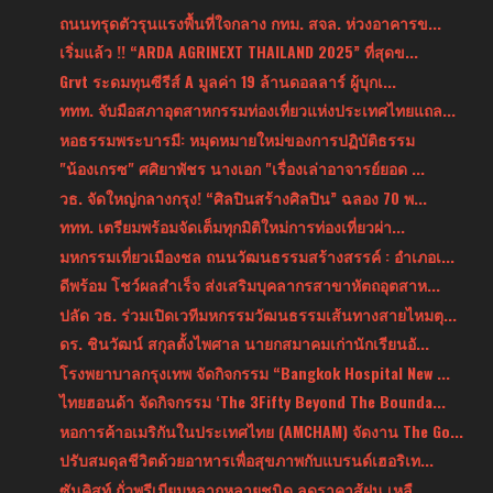
ถนนทรุดตัวรุนแรงพื้นที่ใจกลาง กทม. สจล. ห่วงอาคารข...
เริ่มแล้ว !! “ARDA AGRINEXT THAILAND 2025” ที่สุดข...
Grvt ระดมทุนซีรีส์ A มูลค่า 19 ล้านดอลลาร์ ผู้บุกเ...
ททท. จับมือสภาอุตสาหกรรมท่องเที่ยวแห่งประเทศไทยแถล...
หอธรรมพระบารมี: หมุดหมายใหม่ของการปฏิบัติธรรม
"น้องเกรซ" ศศิยาพัชร นางเอก "เรื่องเล่าอาจารย์ยอด ...
วธ. จัดใหญ่กลางกรุง! “ศิลปินสร้างศิลปิน” ฉลอง 70 พ...
ททท. เตรียมพร้อมจัดเต็มทุกมิติใหม่การท่องเที่ยวผ่า...
มหกรรมเที่ยวเมืองชล ถนนวัฒนธรรมสร้างสรรค์ : อำเภอเ...
ดีพร้อม โชว์ผลสำเร็จ ส่งเสริมบุคลากรสาขาหัตถอุตสาห...
ปลัด วธ. ร่วมเปิดเวทีมหกรรมวัฒนธรรมเส้นทางสายไหมตุ...
ดร. ชินวัฒน์ สกุลตั้งไพศาล นายกสมาคมเก่านักเรียนอั...
โรงพยาบาลกรุงเทพ จัดกิจกรรม “Bangkok Hospital New ...
ไทยฮอนด้า จัดกิจกรรม ‘The 3Fifty Beyond The Bounda...
หอการค้าอเมริกันในประเทศไทย (AMCHAM) จัดงาน The Go...
ปรับสมดุลชีวิตด้วยอาหารเพื่อสุขภาพกับแบรนด์เฮอริเท...
ซันคิสท์ ถั่วพรีเมียมหลากหลายชนิด ลดราคาสู้ฝน เหลื...