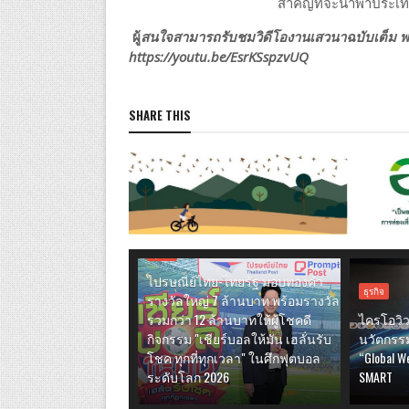
สำคัญที่จะนำพาประเทศไ
ผู้
สนใจสามารถรับชมวิดีโองานเสวนาฉบับเต็ม พร้อม
https://youtu.be/EsrKSspzvUQ
SHARE THIS
ธุรกิจ
ไปรษณีย์ไทย-ไทยรัฐ มอบทองคำ
ธุรกิจ
รางวัลใหญ่ 7 ล้านบาท พร้อมรางวัล
รวมกว่า 12 ล้านบาทให้ผู้โชคดี
ไครโอวิว
กิจกรรม "เชียร์บอลให้มัน เฮลั่นรับ
นวัตกรรม
โชค ทุกที่ทุกเวลา" ในศึกฟุตบอล
“Global W
ระดับโลก 2026
SMART