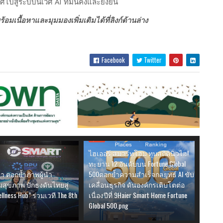
ปสู่ระบบนิเวศ AI ที่มั่นคงและยั่งยืน
เนื้อหาและมุมมองเพิ่มเติมได้ที่ลิงก์ด้านล่าง
Facebook
Twitter
ธุรกิจ
ไฮเออร์ สมาร์ทโฮม ทุบสถิตินิวไฮ!
ทะยาน 12 อันดับบน Fortune Global
า ตอกย้ำภาพผู้นำ
500ตอกย้ำความสำเร็จกลยุทธ์ AI ขับ
สุขภาพ ปักธงดันไทยสู่
เคลื่อนธุรกิจ ดันองค์กรเติบโตต่อ
ellness Hub” ร่วมเวที The 8th
เนื่องปีที่ 9Haier Smart Home Fortune
Global 500.png