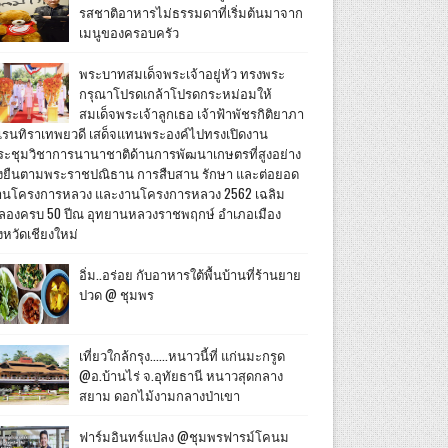
รสชาติอาหารไม่ธรรมดาที่เริ่มต้นมาจาก
เมนูของครอบครัว
พระบาทสมเด็จพระเจ้าอยู่หัว ทรงพระ
กรุณาโปรดเกล้าโปรดกระหม่อมให้
สมเด็จพระเจ้าลูกเธอ เจ้าฟ้าพัชรกิติยาภา
เรนทิราเทพยวดี เสด็จแทนพระองค์ไปทรงเปิดงาน
ระชุมวิชาการนานาชาติด้านการพัฒนาเกษตรที่สูงอย่าง
ั่งยืนตามพระราชปณิธาน การสืบสาน รักษา และต่อยอด
านโครงการหลวง และงานโครงการหลวง 2562 เฉลิม
ลองครบ 50 ปีณ อุทยานหลวงราชพฤกษ์ อำเภอเมือง
งหวัดเชียงใหม่
อิ่ม..อร่อย กับอาหารใต้พื้นบ้านที่ร้านยาย
ปวด @ ชุมพร
เที่ยวใกล้กรุง......หนาวนี้ที่ แก่นมะกรูด
@อ.บ้านไร่ จ.อุทัยธานี หนาวสุดกลาง
สยาม ดอกไม้งามกลางป่าเขา
ฟาร์มอินทร์แปลง @ชุมพรฟารม์โคนม