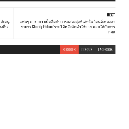
NEXT
ค์เมนู
แฟนๆ คาราบาวเต็มอิ่มกับการแสดงสุดพิเศษใน “มนต์เพลงคา
งถิ่น
ราบาว Charity Edition”รายได้หลังหักค่าใช้จ่าย มอบให้กับการ
กุศล
BLOGGER
DISQUS
FACEBOOK