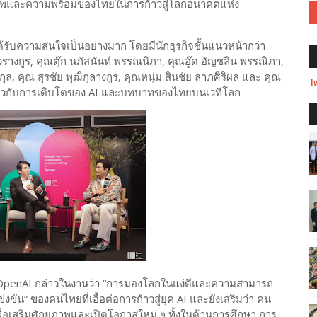
ักยภาพและความพร้อมของไทยในการก้าวสู่โลกอนาคตแห่ง
รับความสนใจเป็นอย่างมาก โดยมีนักธุรกิจชั้นแนวหน้ากว่า
างกูร, คุณตุ๊ก นภัสนันท์ พรรณนิภา, คุณอู๊ด อัญชลิน พรรณิภา,
ิกุล, คุณ สุรชัย พุฒิกุลางกูร, คุณหนุ่ม สินชัย ลาภศิริผล และ คุณ
Tw
งเกี่ยวกับการเติบโตของ AI และบทบาทของไทยบนเวทีโลก
ง OpenAI กล่าวในงานว่า “การมองโลกในแง่ดีและความสามารถ
ขัน” ของคนไทยที่เอื้อต่อการก้าวสู่ยุค AI และยังเสริมว่า คน
เพื่อเสริมศักยภาพและเปิดโอกาสใหม่ ๆ ทั้งในด้านการศึกษา การ