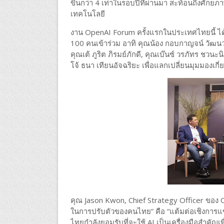
ขึ้นกว่า 4 เท่าในรอบปีที่ผ่านมา สะท้อนถึงศ
เทคโนโลยี
งาน OpenAI Forum ครั้งแรกในประเทศไทยนี้ ได้
100 คนเข้าร่วม อาทิ คุณน้อง กอบกาญจน์ วัฒนวร
คุณเต้ ภูริต ภิรมย์ภักดี, คุณเบ๊นซ์ วรภัทร ชวนะน
โจ้ ธนา เทียนอัจฉริยะ เพื่อแลกเปลี่ยนมุมมอ
คุณ Jason Kwon, Chief Strategy Officer ขอ
ในการปรับตัวของคนไทย” คือ “แต้มต่อเชิงการแข่ง
ไทยกำลังยอมรับที่จะใช้ AI เป็นเครื่องมือสำคัญ