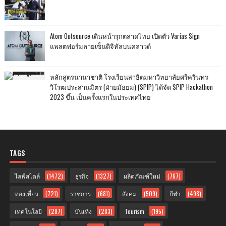
Atom Outsource เดินหน้ารุกตลาดไทย เปิดตัว Varias Sign
แพลตฟอร์มลายเซ็นดิจิทัลบนคลาวด์
หลักสูตรนานาชาติ โรงเรียนสาธิตมหาวิทยาลัยศรีครินทร
วิโรฒประสานมิตร (ฝ่ายมัธยม) (SPIP) ได้จัด SPIP Hackathon
2023 ขึ้น เป็นครั้งแรกในประเทศไทย
TAGS
ไลฟ์สไตล์
(1472)
ธุรกิจ
(1327)
ผลิตภัณฑ์ใหม่
(767)
ท่องเที่ยว
(721)
ราชการ
(681)
สังคม
(509)
กีฬา
(498)
เทคโนโลยี
(287)
บันเทิง
(283)
Tourism
(195)