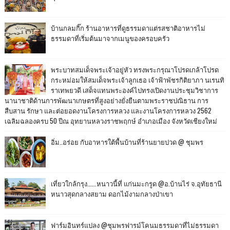
บ้านกลมกิ๊ก ร้านอาหารที่ดูธรรมดาแต่รสชาติอาหารไม่
ธรรมดาที่เริ่มต้นมาจากเมนูของครอบครัว
พระบาทสมเด็จพระเจ้าอยู่หัว ทรงพระกรุณาโปรดเกล้าโปรด
กระหม่อมให้สมเด็จพระเจ้าลูกเธอ เจ้าฟ้าพัชรกิติยาภา นเรนทิ
ราเทพยวดี เสด็จแทนพระองค์ไปทรงเปิดงานประชุมวิชาการ
นานาชาติด้านการพัฒนาเกษตรที่สูงอย่างยั่งยืนตามพระราชปณิธาน การ
สืบสาน รักษา และต่อยอดงานโครงการหลวง และงานโครงการหลวง 2562
เฉลิมฉลองครบ 50 ปีณ อุทยานหลวงราชพฤกษ์ อำเภอเมือง จังหวัดเชียงใหม่
อิ่ม..อร่อย กับอาหารใต้พื้นบ้านที่ร้านยายปวด @ ชุมพร
เที่ยวใกล้กรุง......หนาวนี้ที่ แก่นมะกรูด @อ.บ้านไร่ จ.อุทัยธานี
หนาวสุดกลางสยาม ดอกไม้งามกลางป่าเขา
ฟาร์มอินทร์แปลง @ชุมพรฟารม์โคนมธรรมดาที่ไม่ธรรมดา