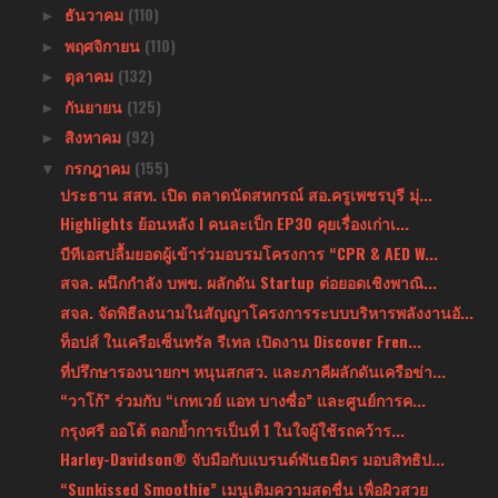
ธันวาคม
(110)
►
พฤศจิกายน
(110)
►
ตุลาคม
(132)
►
กันยายน
(125)
►
สิงหาคม
(92)
►
กรกฎาคม
(155)
▼
ประธาน สสท. เปิด ตลาดนัดสหกรณ์ สอ.ครูเพชรบุรี มุ่...
Highlights ย้อนหลัง l คนละเป็ก EP30 คุยเรื่องเก่าเ...
บีทีเอสปลื้มยอดผู้เข้าร่วมอบรมโครงการ “CPR & AED W...
สจล. ผนึกกำลัง บพข. ผลักดัน Startup ต่อยอดเชิงพาณิ...
สจล. จัดพิธีลงนามในสัญญาโครงการระบบบริหารพลังงานอั...
ท็อปส์ ในเครือเซ็นทรัล รีเทล เปิดงาน Discover Fren...
ที่ปรึกษารองนายกฯ หนุนสกสว. และภาคีผลักดันเครือข่า...
“วาโก้” ร่วมกับ “เกทเวย์ แอท บางซื่อ” และศูนย์การค...
กรุงศรี ออโต้ ตอกย้ำการเป็นที่ 1 ในใจผู้ใช้รถคว้าร...
Harley-Davidson® จับมือกับแบรนด์พันธมิตร มอบสิทธิป...
“Sunkissed Smoothie” เมนูเติมความสดชื่น เพื่อผิวสวย