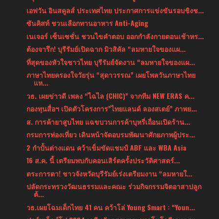
เอฟวัน อินสคูลส์ ประเทศไทย ประกาศการแข่งขันรอบชิงช...
ซันคิสท์ ชวนเลือกทานอาหาร Anti-Aging
เนเจอร์ เซ็นเซชั่น ชวนไขคำตอบ ออกกำลังกายตอนเช้าหร...
ต้องจารึก! บุรีรัมย์เปิดฉาก มิวสิคัล “ลมหายใจของแผ...
ที่สุดของหัวใจชาวไทย บุรีรัมย์จัดงาน “ลมหายใจของแผ...
ภาษาไทยครองใจวัยรุ่น “สุดาวรรณ” เผยโพลวันภาษาไทย
แห...
วธ. เผยข่าวดี เพลง “ไฉไล (CHIC)” จากทีม NEW ERAS ค...
กองทุนสื่อฯ เปิดตัวโครงการ”ไทยแลนด์ ลองสเตย์” ภาพย...
ส. การค้ายาสูบไทย แฉขบวนการค้าบุหรี่เถื่อนเปิดร้าน...
กรมการท่องเที่ยว เดินหน้าจัดอบรมพัฒนาศักยภาพผู้ประ...
2 กำปั้นต่างแดน คว้าเข็มขัดแชมป์ ABF และ WBA Asia
16 ส.ค. นี้ เตรียมพบกับคอนเสิร์ตครั้งประวัติศาสตร์...
ตระการตา! ชาวจังหวัดบุรีรัมย์เร่งเตรียมงาน “ลมหายใ...
ปลัดกระทรวงวัฒนธรรมและคณะ ร่วมกิจกรรมจิตอาสาปลูก
ต้...
วธ.เผยโฉมเด็กไทย 41 คน คว้าโล่ Young Smart : “Youn...