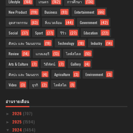
Lifestyle
(168)
เกษตร
(162)
การศึกษา
(136)
New Product
(119)
Business
(93)
Entertainment
(66)
อุตสาหกรรม
(63)
สิ่งแวดล้อม
(44)
Government
(42)
Social
(37)
Sport
(27)
รีวิว
(27)
Education
(22)
ศิลปะ และ วัฒนธรรม
(19)
Technology
(18)
Industry
(14)
Review
(14)
แกลเลอรี
(13)
ไลฟ์สไตล
(10)
Arts & Culture
(7)
วิดีทัศน์
(7)
Gallery
(4)
ศิลปะ และ วัฒนธรร
(4)
Agriculture
(3)
Environment
(3)
Video
(3)
ธุรกิ
(2)
ไลฟ์สไต
(1)
อ่านรายเดือน
2026
(707)
►
2025
(1594)
►
2024
(1454)
▼