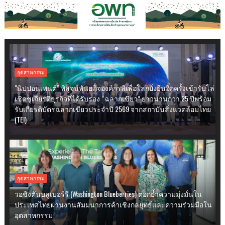
อุตสาหกรรม
"นิปปอนเพนต์” พิสูจน์พันธกิจองค์กรสีเพื่อโลกยั่งยืนอีกครั้งเข้ารับโล่
เชิดชูเกียรติธุรกิจที่ได้รับรอง “ฉลากเขียว” ยาวนานกว่า 25 ปีพร้อม
รับเกียรติบัตรฉลากเขียวประจำปี 2569 จากสถาบันสิ่งแวดล้อมไทย
(TEI)
อุตสาหกรรม
วอชิงตันบลูเบอร์รี (Washington Blueberries) ตอกย้ำความมุ่งมั่นใน
ประเทศไทยผ่านงานสัมมนาการค้าเชิงกลยุทธ์และความร่วมมือใน
อุตสาหกรรม