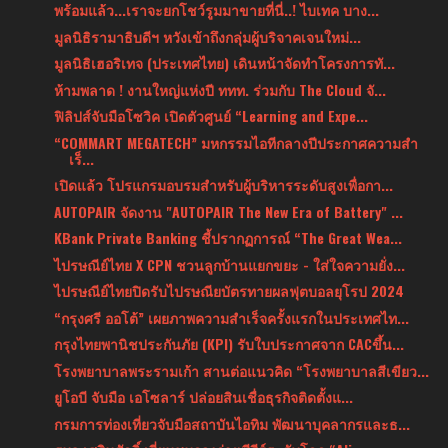
พร้อมแล้ว...เราจะยกโชว์รูมมาขายที่นี่..! ไบเทค บาง...
มูลนิธิรามาธิบดีฯ หวังเข้าถึงกลุ่มผู้บริจาคเจนใหม่...
มูลนิธิเฮอริเทจ (ประเทศไทย) เดินหน้าจัดทำโครงการทั...
ห้ามพลาด ! งานใหญ่แห่งปี ททท. ร่วมกับ The Cloud จั...
ฟิลิปส์จับมือโซวิค เปิดตัวศูนย์ “Learning and Expe...
“COMMART MEGATECH” มหกรรมไอทีกลางปีประกาศความสำ
เร็...
เปิดแล้ว โปรแกรมอบรมสำหรับผู้บริหารระดับสูงเพื่อกา...
AUTOPAIR จัดงาน "AUTOPAIR The New Era of Battery" ...
KBank Private Banking ชี้ปรากฏการณ์ “The Great Wea...
ไปรษณีย์ไทย X CPN ชวนลูกบ้านแยกขยะ - ใส่ใจความยั่ง...
ไปรษณีย์ไทยปิดรับไปรษณียบัตรทายผลฟุตบอลยุโรป 2024
“กรุงศรี ออโต้” เผยภาพความสำเร็จครั้งแรกในประเทศไท...
กรุงไทยพานิชประกันภัย (KPI) รับใบประกาศจาก CACขึ้น...
โรงพยาบาลพระรามเก้า สานต่อแนวคิด “โรงพยาบาลสีเขียว...
ยูโอบี จับมือ เอโซลาร์ ปล่อยสินเชื่อธุรกิจติดตั้งแ...
กรมการท่องเที่ยวจับมือสถาบันไอทิม พัฒนาบุคลากรและธ...