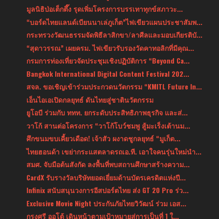
มูลนิธิป่อเต็กตึ๊ง รุดเพิ่มโครงการบรรเทาทุกข์สภาวะ...
“บอร์ดไทยแลนด์เบียนนาเล่ภูเก็ต”ไฟเขียวแผนประชาสัมพ...
กระทรวงวัฒนธรรมจัดพิธีลาสิกขา/ลาศีลและมอบเกียรติบั...
“สุดาวรรณ” เผยครม. ไฟเขียวรับรองวัดคาทอลิกที่มีคุณ...
กรมการท่องเที่ยวจัดประชุมเชิงปฏิบัติการ “Beyond Ca...
Bangkok International Digital Content Festival 202...
สจล. ขอเชิญเข้าร่วมประกวดนวัตกรรม “KMITL Future In...
เอ็นไอเอเปิดกลยุทธ์ ดันไทยสู่ชาตินวัตกรรม
ยูโอบี ร่วมกับ ททท. ยกระดับประสิทธิภาพธุรกิจ และส่...
วาโก้ สานต่อโครงการ “วาโก้โบว์ชมพู สู้มะเร็งเต้านม...
ศึกขนมขบเคี้ยวเดือด! เจ้าสัว ผงาดชูกลยุทธ์ “มูเก็ต...
ไทยฮอนด้า เขย่ากระแสตลาดรถเอ.ที. เอาใจคนรุ่นใหม่นำ...
สมศ. จับมือต้นสังกัด ลงพื้นที่พบสถานศึกษาสร้างความ...
CardX รับรางวัลบริษัทยอดเยี่ยมด้านบัตรเครดิตแห่งปี...
Infinix สนับสนุนวงการอีสปอร์ตไทย ส่ง GT 20 Pro ร่ว...
Exclusive Movie Night ประกันภัยไทยวิวัฒน์ ร่วม เอส...
กรุงศรี ออโต้ เดินหน้าตามเป้าหมายสู่การเป็นที่ 1 ใ...