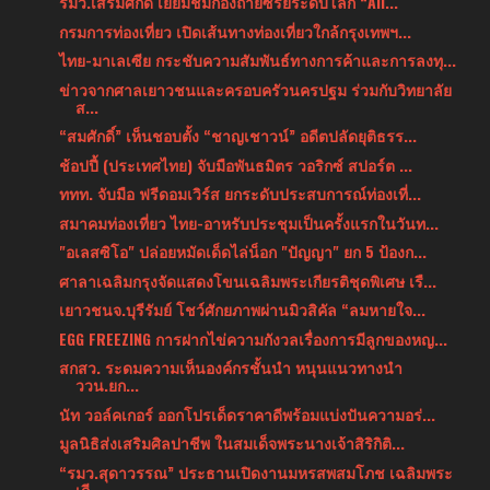
รมว.เสริมศักดิ์ เยี่ยมชมกองถ่ายซีรีย์ระดับโลก “Ali...
กรมการท่องเที่ยว เปิดเส้นทางท่องเที่ยวใกล้กรุงเทพฯ...
ไทย-มาเลเซีย กระชับความสัมพันธ์ทางการค้าและการลงทุ...
ข่าวจากศาลเยาวชนและครอบครัวนครปฐม ร่วมกับวิทยาลัย
ส...
“สมศักดิ์” เห็นชอบตั้ง “ชาญเชาวน์” อดีตปลัดยุติธรร...
ช้อปปี้ (ประเทศไทย) จับมือพันธมิตร วอริกซ์ สปอร์ต ...
ททท. จับมือ ฟรีดอมเวิร์ส ยกระดับประสบการณ์ท่องเที่...
สมาคมท่องเที่ยว ไทย-อาหรับประชุมเป็นครั้งแรกในวันท...
"อเลสซิโอ" ปล่อยหมัดเด็ดไล่น็อก "ปัญญา" ยก 5 ป้องก...
ศาลาเฉลิมกรุงจัดแสดงโขนเฉลิมพระเกียรติชุดพิเศษ เรื...
เยาวชนจ.บุรีรัมย์ โชว์ศักยภาพผ่านมิวสิคัล “ลมหายใจ...
EGG FREEZING การฝากไข่ความกังวลเรื่องการมีลูกของหญ...
สกสว. ระดมความเห็นองค์กรชั้นนำ หนุนแนวทางนำ
ววน.ยก...
นัท วอล์คเกอร์ ออกโปรเด็ดราคาดีพร้อมแบ่งปันความอร่...
มูลนิธิส่งเสริมศิลปาชีพ ในสมเด็จพระนางเจ้าสิริกิติ...
“รมว.สุดาวรรณ” ประธานเปิดงานมหรสพสมโภช เฉลิมพระ
เกี...