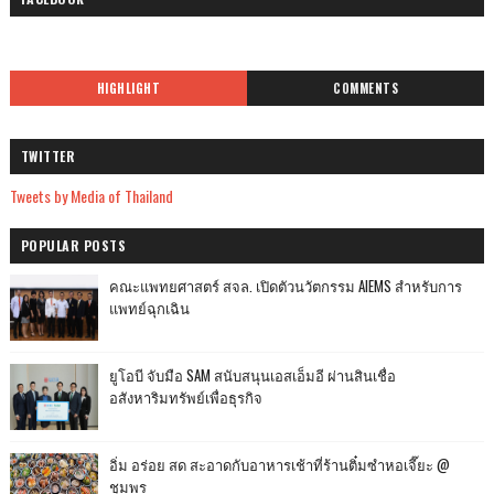
HIGHLIGHT
COMMENTS
TWITTER
Tweets by Media of Thailand
POPULAR POSTS
คณะแพทยศาสตร์ สจล. เปิดตัวนวัตกรรม AIEMS สำหรับการ
แพทย์ฉุกเฉิน
ยูโอบี จับมือ SAM สนับสนุนเอสเอ็มอี ผ่านสินเชื่อ
อสังหาริมทรัพย์เพื่อธุรกิจ
อิ่ม อร่อย สด สะอาดกับอาหารเช้าที่ร้านติ๋มซำหอเจี๊ยะ @
ชุมพร