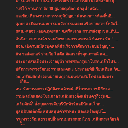
ฟาร์มเอ็กซ์โป 2024 เวทีนวัตกรรมและเทคโนโลยีเกษตรยุ...
"บริโก้ ซานติก" จัด 19 คู่มวยดุเดือด นักสู้น้ำหนัก...
ขอเชิญเที่ยวงาน มหกรรมภูมิปัญญานันทนาการท้องถิ่นอี...
ศุภมาส เปิดงานมหกรรมนวัตกรรมและเครือข่ายสตาร์ทอัพไ...
สสส.-สอจร.-อบต.กุดเสลา จ.ศรีสะเกษ สานพลังชุมชนแก้ป...
สันนิบาตสหกรณ์ฯ ร่วมกับขบวนการสหกรณ์ จัดงาน วัน “ ...
สจล. เปิดรับสมัครบุคคลที่สำเร็จการศึกษาระดับปริญญา...
นัท วอล์คเกอร์ ร่วมกับ โลตัส คัดสรรถั่วคุณภาพดี ลด...
พระบาทสมเด็จพระเจ้าอยู่หัว ทรงพระกรุณาโปรดเกล้าโปร...
ปลัดกระทรวงวัฒนธรรมและคณะ ประกอบพิธีเวียนเทียน กิจ...
วธ.เตรียมจัดทำจดหมายเหตุงานมหรสพสมโภช เฉลิมพระ
เกีย...
ศน. จัดอบรมการปฏิบัติงานเจ้าหน้าที่ในพระราชพิธีทรง...
รวมพลนักแสดงโขนศาลาเฉลิมกรุงตั้งแต่รุ่นครูถึงรุ่นศ...
เสริมศักดิ์” สั่งลุยตรวจจับบริษัททัวร์นอมินีและไกด...
มูลนิธิป่อเต็กตึ๊ง สนับสนุนค่าพาหนะ และเครื่องอุปโ...
กระทรวงวัฒนธรรมปลื้มงานมหรสพสมโภช เฉลิมพระเกียรติ
ใ...