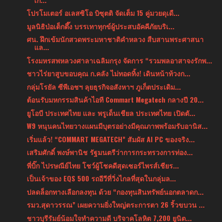
โปรโมเตอร์ อเลสซิโอ บิซุตติ จัดเต็ม 15 คู่มวยดุเดื...
มูลนิธิป่อเต็กตึ๊ง บรรเทาทุกข์ผู้ประสบอัคคีภัยบริเ...
ศน. ฝึกเข้มนักสวดพระมหาชาติคำหลวง สืบสานพระศาสนา
แล...
โรงมหรสพหลวงศาลาเฉลิมกรุง จัดการ “รวมพลอาสาจงรักพ...
ชาวไร่ยาสูบขอบคุณ ก.คลัง ไม่ทอดทิ้ง! เดินหน้าท้วงก...
กลุ่มโรยัล ซีพีเอชฯ ลุยธุรกิจอสังหาฯ ภูเก็ตประเดิม...
ต้อนรับมหกรรมสินค้าไอที Commart Megatech กลางปี 20...
ยูโอบี ประเทศไทย และ พรูเด็นเชียล ประเทศไทย เปิดตั...
W9 หนุนคนไทยวางแผนมีบุตรอย่างมีคุณภาพพร้อมรับอานิส...
เริ่มแล้ว! “COMMART MEGATECH” สัมผัส AI PC ของจริง...
เสริมศักดิ์ พงษ์พานิช รัฐมนตรีว่าการกระทรวงการท่อง...
พี่บิ๊ก ไปรษณีย์ไทย โชว์ผู้โชคดีสุดเซอร์ไพรส์เชียร...
เป็นเจ้าของ EQS 500 รถอีวีที่วิ่งไกลที่สุดในกลุ่มล...
ปลดล็อกทางเลือกลงทุน ด้วย “กองทุนสินทรัพย์นอกตลาดก...
รมว.สุดาวรรณ” เผยความยิ่งใหญ่ตระการตา 26 ริ้วขบวน ...
ชาวบุรีรัมย์น้อมใจทำความดี บริจาคโลหิต 7,200 ยูนิต...