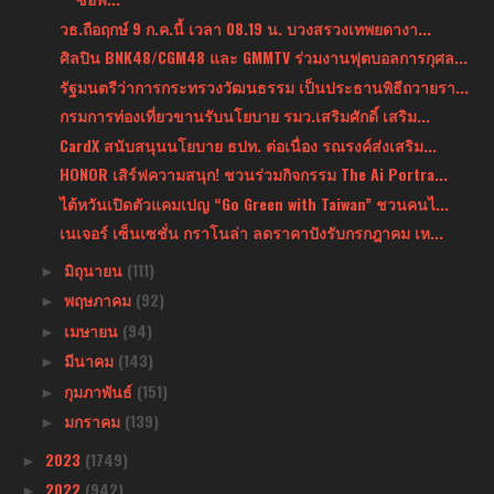
วธ.ถือฤกษ์ 9 ก.ค.นี้ เวลา 08.19 น. บวงสรวงเทพยดางา...
ศิลปิน BNK48/CGM48 และ GMMTV ร่วมงานฟุตบอลการกุศล...
รัฐมนตรีว่าการกระทรวงวัฒนธรรม เป็นประธานพิธีถวายรา...
กรมการท่องเที่ยวขานรับนโยบาย รมว.เสริมศักดิ์ เสริม...
CardX สนับสนุนนโยบาย ธปท. ต่อเนื่อง รณรงค์ส่งเสริม...
HONOR เสิร์ฟความสนุก! ชวนร่วมกิจกรรม The Ai Portra...
ไต้หวันเปิดตัวแคมเปญ “Go Green with Taiwan” ชวนคนไ...
เนเจอร์ เซ็นเซชั่น กราโนล่า ลดราคาปังรับกรกฎาคม เห...
มิถุนายน
(111)
►
พฤษภาคม
(92)
►
เมษายน
(94)
►
มีนาคม
(143)
►
กุมภาพันธ์
(151)
►
มกราคม
(139)
►
2023
(1749)
►
2022
(942)
►