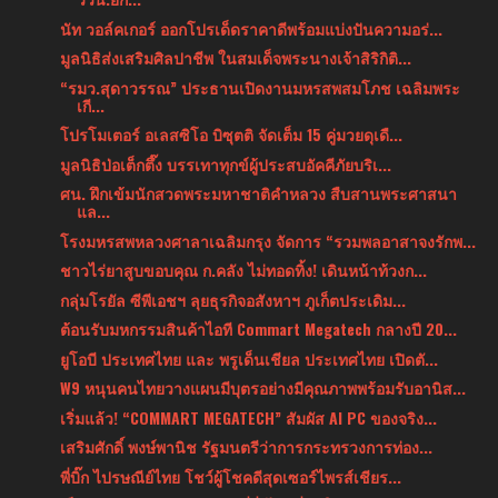
นัท วอล์คเกอร์ ออกโปรเด็ดราคาดีพร้อมแบ่งปันความอร่...
มูลนิธิส่งเสริมศิลปาชีพ ในสมเด็จพระนางเจ้าสิริกิติ...
“รมว.สุดาวรรณ” ประธานเปิดงานมหรสพสมโภช เฉลิมพระ
เกี...
โปรโมเตอร์ อเลสซิโอ บิซุตติ จัดเต็ม 15 คู่มวยดุเดื...
มูลนิธิป่อเต็กตึ๊ง บรรเทาทุกข์ผู้ประสบอัคคีภัยบริเ...
ศน. ฝึกเข้มนักสวดพระมหาชาติคำหลวง สืบสานพระศาสนา
แล...
โรงมหรสพหลวงศาลาเฉลิมกรุง จัดการ “รวมพลอาสาจงรักพ...
ชาวไร่ยาสูบขอบคุณ ก.คลัง ไม่ทอดทิ้ง! เดินหน้าท้วงก...
กลุ่มโรยัล ซีพีเอชฯ ลุยธุรกิจอสังหาฯ ภูเก็ตประเดิม...
ต้อนรับมหกรรมสินค้าไอที Commart Megatech กลางปี 20...
ยูโอบี ประเทศไทย และ พรูเด็นเชียล ประเทศไทย เปิดตั...
W9 หนุนคนไทยวางแผนมีบุตรอย่างมีคุณภาพพร้อมรับอานิส...
เริ่มแล้ว! “COMMART MEGATECH” สัมผัส AI PC ของจริง...
เสริมศักดิ์ พงษ์พานิช รัฐมนตรีว่าการกระทรวงการท่อง...
พี่บิ๊ก ไปรษณีย์ไทย โชว์ผู้โชคดีสุดเซอร์ไพรส์เชียร...