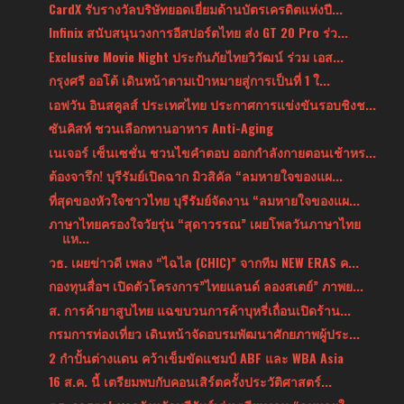
CardX รับรางวัลบริษัทยอดเยี่ยมด้านบัตรเครดิตแห่งปี...
Infinix สนับสนุนวงการอีสปอร์ตไทย ส่ง GT 20 Pro ร่ว...
Exclusive Movie Night ประกันภัยไทยวิวัฒน์ ร่วม เอส...
กรุงศรี ออโต้ เดินหน้าตามเป้าหมายสู่การเป็นที่ 1 ใ...
เอฟวัน อินสคูลส์ ประเทศไทย ประกาศการแข่งขันรอบชิงช...
ซันคิสท์ ชวนเลือกทานอาหาร Anti-Aging
เนเจอร์ เซ็นเซชั่น ชวนไขคำตอบ ออกกำลังกายตอนเช้าหร...
ต้องจารึก! บุรีรัมย์เปิดฉาก มิวสิคัล “ลมหายใจของแผ...
ที่สุดของหัวใจชาวไทย บุรีรัมย์จัดงาน “ลมหายใจของแผ...
ภาษาไทยครองใจวัยรุ่น “สุดาวรรณ” เผยโพลวันภาษาไทย
แห...
วธ. เผยข่าวดี เพลง “ไฉไล (CHIC)” จากทีม NEW ERAS ค...
กองทุนสื่อฯ เปิดตัวโครงการ”ไทยแลนด์ ลองสเตย์” ภาพย...
ส. การค้ายาสูบไทย แฉขบวนการค้าบุหรี่เถื่อนเปิดร้าน...
กรมการท่องเที่ยว เดินหน้าจัดอบรมพัฒนาศักยภาพผู้ประ...
2 กำปั้นต่างแดน คว้าเข็มขัดแชมป์ ABF และ WBA Asia
16 ส.ค. นี้ เตรียมพบกับคอนเสิร์ตครั้งประวัติศาสตร์...