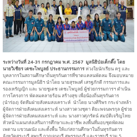
ระหว่างวันที่ 24-31 กรกฎาคม พ.ศ. 2567 มูลนิธิป่อเต็กตึ๊ง โดย
นายวิเชียร เตชะไพบูลย์ ประธานกรรมการ
ห่วงใยนักเรียน ครู และ
บุคลากรในสถานศึกษาถิ่นทุรกันดารที่ขาดแคลนพัดลม จึงมอบหมาย
คณะกรรมการมูลนิธิฯ นำโดย นายสุรพงศ์ เสรฐภักดี กรรมการและ
รองเหรัญญิก และ นายชูเดช เตชะไพบูลย์ ผู้ช่วยกรรมการฯ ดำเนิน
การโครงการ พัดลมคลายร้อน สร้างสุข เพื่อน้องถิ่นทุรกันดาร
(นำร่อง) จัดทีมฝ่ายสังคมสงเคราะห์ นำโดย นางศิริพร กระจ่างหล้า
ผู้จัดการฝ่ายสังคมสงเคราะห์ นางสาวดวงชุตา ติยะพจนพรกุล ผู้ช่วย
ผู้จัดการฝ่ายสังคมสงเคราะห์ และ นางสาวศุภรัตน์ สมบัติเจริญไทย
หัวหน้าแผนกส่งเสริมการศึกษาและอาชีพ ลงพื้นที่มอบชุดพัดลม
เพดาน แขวนผนัง และตั้งพื้น ให้แก่สถานศึกษาในถิ่นทุรกันดาร
จังหวัดสระบุรี ลพบุรี กาญจนบุรี สุพรรณบุรี และราชบุรี รวม 5