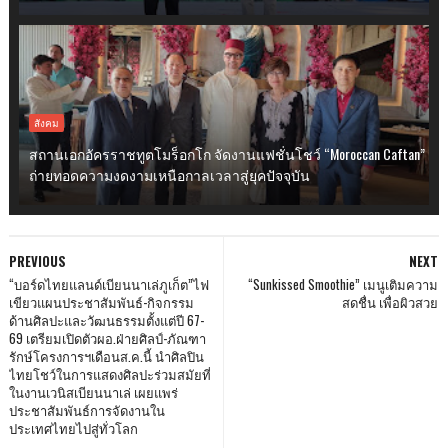
สังคม
สถานเอกอัครราชทูตโมร็อกโก จัดงานแฟชั่นโชว์ “Moroccan Caftan”
ถ่ายทอดความงดงามเหนือกาลเวลาสู่ยุคปัจจุบัน
PREVIOUS
NEXT
“บอร์ดไทยแลนด์เบียนนาเล่ภูเก็ต”ไฟ
“Sunkissed Smoothie” เมนูเติมความ
เขียวแผนประชาสัมพันธ์-กิจกรรม
สดชื่น เพื่อผิวสวย
ด้านศิลปะและวัฒนธรรมตั้งแต่ปี 67-
69 เตรียมเปิดตัวผอ.ฝ่ายศิลป์-ภัณฑา
รักษ์โครงการฯเดือนส.ค.นี้ นำศิลปิน
ไทยโชว์ในการแสดงศิลปะร่วมสมัยที่
ในงานเวนิสเบียนนาเล่ เผยแพร่
ประชาสัมพันธ์การจัดงานใน
ประเทศไทยไปสู่ทั่วโลก