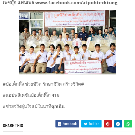
เฟซบุ๊ก แฟนเพจ www.facebook.com/atpohtecktung
#ป่อเต็กตึ๊ง ช่วยชีวิต รักษาชีวิต สร้างชีวิต#
#แอปพลิเคชันป่อเต็กตึ๊ง1418
#ช่วยจริงอุ่นใจแม้ในนาทีฉุกเฉิน
Facebook
Twitter
SHARE THIS