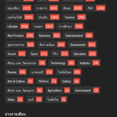
ท่องเที่ยว
(721)
ราชการ
(681)
สังคม
(509)
กีฬา
(498)
เทคโนโลยี
(287)
บันเทิง
(283)
Tourism
(195)
Lifestyle
(168)
เกษตร
(162)
การศึกษา
(136)
New Product
(119)
Business
(93)
Entertainment
(66)
อุตสาหกรรม
(63)
สิ่งแวดล้อม
(44)
Government
(42)
Social
(37)
Sport
(27)
รีวิว
(27)
Education
(22)
ศิลปะ และ วัฒนธรรม
(19)
Technology
(18)
Industry
(14)
Review
(14)
แกลเลอรี
(13)
ไลฟ์สไตล
(10)
Arts & Culture
(7)
วิดีทัศน์
(7)
Gallery
(4)
ศิลปะ และ วัฒนธรร
(4)
Agriculture
(3)
Environment
(3)
Video
(3)
ธุรกิ
(2)
ไลฟ์สไต
(1)
อ่านรายเดือน