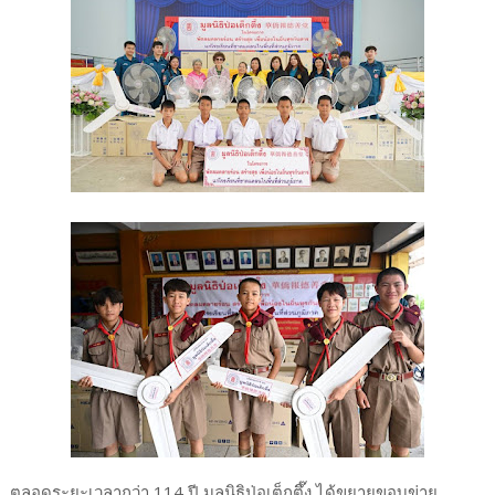
ตลอดระยะเวลากว่า 114 ปี มูลนิธิป่อเต็กตึ๊ง ได้ขยายขอบข่าย