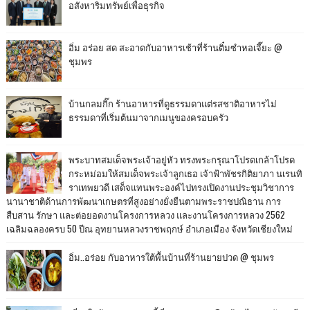
อสังหาริมทรัพย์เพื่อธุรกิจ
อิ่ม อร่อย สด สะอาดกับอาหารเช้าที่ร้านติ๋มซำหอเจี๊ยะ @
ชุมพร
บ้านกลมกิ๊ก ร้านอาหารที่ดูธรรมดาแต่รสชาติอาหารไม่
ธรรมดาที่เริ่มต้นมาจากเมนูของครอบครัว
พระบาทสมเด็จพระเจ้าอยู่หัว ทรงพระกรุณาโปรดเกล้าโปรด
กระหม่อมให้สมเด็จพระเจ้าลูกเธอ เจ้าฟ้าพัชรกิติยาภา นเรนทิ
ราเทพยวดี เสด็จแทนพระองค์ไปทรงเปิดงานประชุมวิชาการ
นานาชาติด้านการพัฒนาเกษตรที่สูงอย่างยั่งยืนตามพระราชปณิธาน การ
สืบสาน รักษา และต่อยอดงานโครงการหลวง และงานโครงการหลวง 2562
เฉลิมฉลองครบ 50 ปีณ อุทยานหลวงราชพฤกษ์ อำเภอเมือง จังหวัดเชียงใหม่
อิ่ม..อร่อย กับอาหารใต้พื้นบ้านที่ร้านยายปวด @ ชุมพร