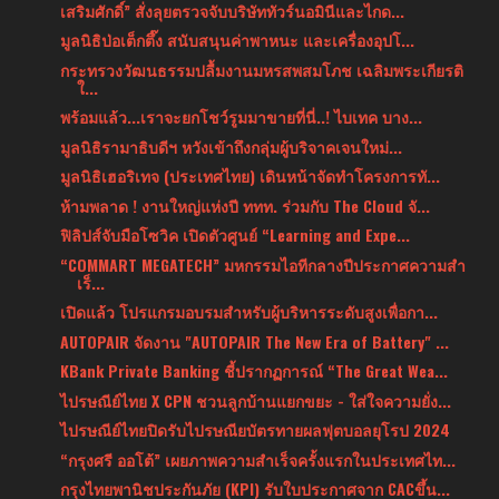
เสริมศักดิ์” สั่งลุยตรวจจับบริษัททัวร์นอมินีและไกด...
มูลนิธิป่อเต็กตึ๊ง สนับสนุนค่าพาหนะ และเครื่องอุปโ...
กระทรวงวัฒนธรรมปลื้มงานมหรสพสมโภช เฉลิมพระเกียรติ
ใ...
พร้อมแล้ว...เราจะยกโชว์รูมมาขายที่นี่..! ไบเทค บาง...
มูลนิธิรามาธิบดีฯ หวังเข้าถึงกลุ่มผู้บริจาคเจนใหม่...
มูลนิธิเฮอริเทจ (ประเทศไทย) เดินหน้าจัดทำโครงการทั...
ห้ามพลาด ! งานใหญ่แห่งปี ททท. ร่วมกับ The Cloud จั...
ฟิลิปส์จับมือโซวิค เปิดตัวศูนย์ “Learning and Expe...
“COMMART MEGATECH” มหกรรมไอทีกลางปีประกาศความสำ
เร็...
เปิดแล้ว โปรแกรมอบรมสำหรับผู้บริหารระดับสูงเพื่อกา...
AUTOPAIR จัดงาน "AUTOPAIR The New Era of Battery" ...
KBank Private Banking ชี้ปรากฏการณ์ “The Great Wea...
ไปรษณีย์ไทย X CPN ชวนลูกบ้านแยกขยะ - ใส่ใจความยั่ง...
ไปรษณีย์ไทยปิดรับไปรษณียบัตรทายผลฟุตบอลยุโรป 2024
“กรุงศรี ออโต้” เผยภาพความสำเร็จครั้งแรกในประเทศไท...
กรุงไทยพานิชประกันภัย (KPI) รับใบประกาศจาก CACขึ้น...