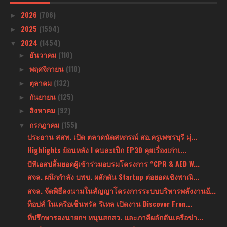
2026
(706)
►
2025
(1594)
►
2024
(1454)
▼
ธันวาคม
(110)
►
พฤศจิกายน
(110)
►
ตุลาคม
(132)
►
กันยายน
(125)
►
สิงหาคม
(92)
►
กรกฎาคม
(155)
▼
ประธาน สสท. เปิด ตลาดนัดสหกรณ์ สอ.ครูเพชรบุรี มุ่...
Highlights ย้อนหลัง l คนละเป็ก EP30 คุยเรื่องเก่าเ...
บีทีเอสปลื้มยอดผู้เข้าร่วมอบรมโครงการ “CPR & AED W...
สจล. ผนึกกำลัง บพข. ผลักดัน Startup ต่อยอดเชิงพาณิ...
สจล. จัดพิธีลงนามในสัญญาโครงการระบบบริหารพลังงานอั...
ท็อปส์ ในเครือเซ็นทรัล รีเทล เปิดงาน Discover Fren...
ที่ปรึกษารองนายกฯ หนุนสกสว. และภาคีผลักดันเครือข่า...