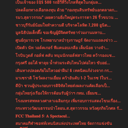
เป็นเจ้าของ EQS 500 รถอีวีที่วิ่งไกลที่สุดในกลุ่มล...
ปลดล็อกทางเลือกลงทุน ด้วย “กองทุนสินทรัพย์นอกตลาดก...
รมว.สุดาวรรณ” เผยความยิ่งใหญ่ตระการตา 26 ริ้วขบวน ...
ชาวบุรีรัมย์น้อมใจทำความดี บริจาคโลหิต 7,200 ยูนิต...
มูลนิธิป่อเต็กตึ๊ง ขอเชิญผู้มีจิตศรัทธาร่วมงานมหาบ...
ศูนย์กุมารเวช โรงพยาบาลบำรุงราษฎร์ จัดงานแถลงข่าว ...
เปิดตัว นัท วอล์คเกอร์ พีแคนอบเกลือ เค็มน้อย วางจำ...
โรบินวูดส์ กอล์ฟ คลับ หนุนนักกอล์ฟสาวไทย คว้ารองแช...
กรุงศรี ออโต้ พาลุย น้ำท่วมระดับไหนไปต่อไหว ขับอย่...
เดินทางปลอดภัยไม่ไหวอย่าฝืน! 6 เทคนิคแก้ง่วงจาก กร...
มาเซราติ โชว์ผลงานเยี่ยม คว้าอันดับ 1-2 ในเรซ 1ในร...
ดีป้า ชวนผู้ประกอบการดิจิทัลไทยส่งผลงานคัดเลือกเป็...
กลุ่มไทยรุ่งเรืองให้การต้อนรับผู้ว่าฯ กทม. เยี่ยมช...
โรงมหรสพหลวงศาลาเฉลิมกรุง เพิ่มรอบการแสดงโขนเรื่อง...
กระทรวงวัฒนธรรมนำโดยน.ส.สุดาวรรณ หวังศุภกิจโกศล รั...
𝐅𝐂𝐂 𝐓𝐡𝐚𝐢𝐥𝐚𝐧𝐝 𝟓: 𝐀 𝐒𝐩𝐞𝐜𝐭𝐚𝐜𝐮𝐥...
สมาคมกีฬาซอฟท์เทนนิสแห่งประเทศไทย จัดการแข่งขัน
ซอฟ...