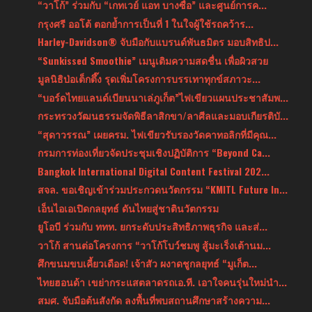
“วาโก้” ร่วมกับ “เกทเวย์ แอท บางซื่อ” และศูนย์การค...
กรุงศรี ออโต้ ตอกย้ำการเป็นที่ 1 ในใจผู้ใช้รถคว้าร...
Harley-Davidson® จับมือกับแบรนด์พันธมิตร มอบสิทธิป...
“Sunkissed Smoothie” เมนูเติมความสดชื่น เพื่อผิวสวย
มูลนิธิป่อเต็กตึ๊ง รุดเพิ่มโครงการบรรเทาทุกข์สภาวะ...
“บอร์ดไทยแลนด์เบียนนาเล่ภูเก็ต”ไฟเขียวแผนประชาสัมพ...
กระทรวงวัฒนธรรมจัดพิธีลาสิกขา/ลาศีลและมอบเกียรติบั...
“สุดาวรรณ” เผยครม. ไฟเขียวรับรองวัดคาทอลิกที่มีคุณ...
กรมการท่องเที่ยวจัดประชุมเชิงปฏิบัติการ “Beyond Ca...
Bangkok International Digital Content Festival 202...
สจล. ขอเชิญเข้าร่วมประกวดนวัตกรรม “KMITL Future In...
เอ็นไอเอเปิดกลยุทธ์ ดันไทยสู่ชาตินวัตกรรม
ยูโอบี ร่วมกับ ททท. ยกระดับประสิทธิภาพธุรกิจ และส่...
วาโก้ สานต่อโครงการ “วาโก้โบว์ชมพู สู้มะเร็งเต้านม...
ศึกขนมขบเคี้ยวเดือด! เจ้าสัว ผงาดชูกลยุทธ์ “มูเก็ต...
ไทยฮอนด้า เขย่ากระแสตลาดรถเอ.ที. เอาใจคนรุ่นใหม่นำ...
สมศ. จับมือต้นสังกัด ลงพื้นที่พบสถานศึกษาสร้างความ...