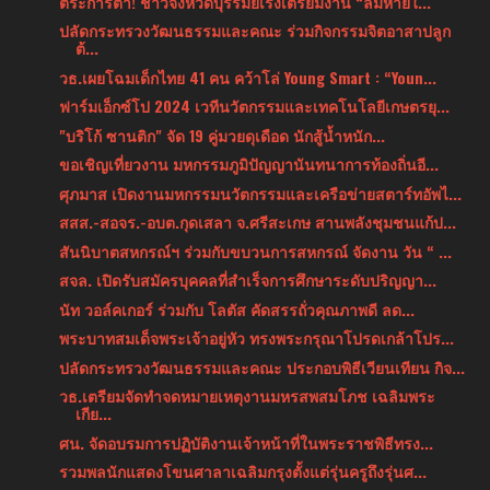
ตระการตา! ชาวจังหวัดบุรีรัมย์เร่งเตรียมงาน “ลมหายใ...
ปลัดกระทรวงวัฒนธรรมและคณะ ร่วมกิจกรรมจิตอาสาปลูก
ต้...
วธ.เผยโฉมเด็กไทย 41 คน คว้าโล่ Young Smart : “Youn...
ฟาร์มเอ็กซ์โป 2024 เวทีนวัตกรรมและเทคโนโลยีเกษตรยุ...
"บริโก้ ซานติก" จัด 19 คู่มวยดุเดือด นักสู้น้ำหนัก...
ขอเชิญเที่ยวงาน มหกรรมภูมิปัญญานันทนาการท้องถิ่นอี...
ศุภมาส เปิดงานมหกรรมนวัตกรรมและเครือข่ายสตาร์ทอัพไ...
สสส.-สอจร.-อบต.กุดเสลา จ.ศรีสะเกษ สานพลังชุมชนแก้ป...
สันนิบาตสหกรณ์ฯ ร่วมกับขบวนการสหกรณ์ จัดงาน วัน “ ...
สจล. เปิดรับสมัครบุคคลที่สำเร็จการศึกษาระดับปริญญา...
นัท วอล์คเกอร์ ร่วมกับ โลตัส คัดสรรถั่วคุณภาพดี ลด...
พระบาทสมเด็จพระเจ้าอยู่หัว ทรงพระกรุณาโปรดเกล้าโปร...
ปลัดกระทรวงวัฒนธรรมและคณะ ประกอบพิธีเวียนเทียน กิจ...
วธ.เตรียมจัดทำจดหมายเหตุงานมหรสพสมโภช เฉลิมพระ
เกีย...
ศน. จัดอบรมการปฏิบัติงานเจ้าหน้าที่ในพระราชพิธีทรง...
รวมพลนักแสดงโขนศาลาเฉลิมกรุงตั้งแต่รุ่นครูถึงรุ่นศ...