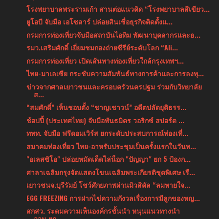
โรงพยาบาลพระรามเก้า สานต่อแนวคิด “โรงพยาบาลสีเขียว...
ยูโอบี จับมือ เอโซลาร์ ปล่อยสินเชื่อธุรกิจติดตั้งแ...
กรมการท่องเที่ยวจับมือสถาบันไอทิม พัฒนาบุคลากรและธ...
รมว.เสริมศักดิ์ เยี่ยมชมกองถ่ายซีรีย์ระดับโลก “Ali...
กรมการท่องเที่ยว เปิดเส้นทางท่องเที่ยวใกล้กรุงเทพฯ...
ไทย-มาเลเซีย กระชับความสัมพันธ์ทางการค้าและการลงทุ...
ข่าวจากศาลเยาวชนและครอบครัวนครปฐม ร่วมกับวิทยาลัย
ส...
“สมศักดิ์” เห็นชอบตั้ง “ชาญเชาวน์” อดีตปลัดยุติธรร...
ช้อปปี้ (ประเทศไทย) จับมือพันธมิตร วอริกซ์ สปอร์ต ...
ททท. จับมือ ฟรีดอมเวิร์ส ยกระดับประสบการณ์ท่องเที่...
สมาคมท่องเที่ยว ไทย-อาหรับประชุมเป็นครั้งแรกในวันท...
"อเลสซิโอ" ปล่อยหมัดเด็ดไล่น็อก "ปัญญา" ยก 5 ป้องก...
ศาลาเฉลิมกรุงจัดแสดงโขนเฉลิมพระเกียรติชุดพิเศษ เรื...
เยาวชนจ.บุรีรัมย์ โชว์ศักยภาพผ่านมิวสิคัล “ลมหายใจ...
EGG FREEZING การฝากไข่ความกังวลเรื่องการมีลูกของหญ...
สกสว. ระดมความเห็นองค์กรชั้นนำ หนุนแนวทางนำ
ววน.ยก...