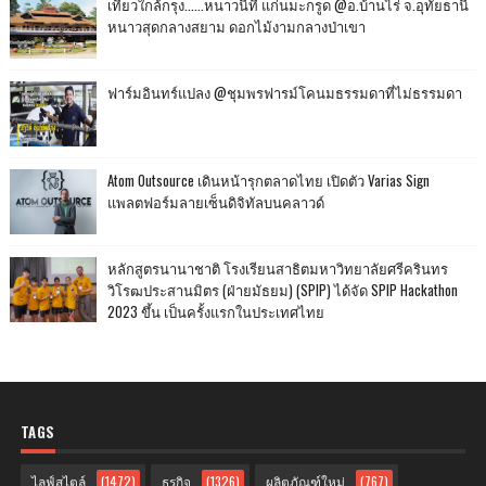
เที่ยวใกล้กรุง......หนาวนี้ที่ แก่นมะกรูด @อ.บ้านไร่ จ.อุทัยธานี
หนาวสุดกลางสยาม ดอกไม้งามกลางป่าเขา
ฟาร์มอินทร์แปลง @ชุมพรฟารม์โคนมธรรมดาที่ไม่ธรรมดา
Atom Outsource เดินหน้ารุกตลาดไทย เปิดตัว Varias Sign
แพลตฟอร์มลายเซ็นดิจิทัลบนคลาวด์
หลักสูตรนานาชาติ โรงเรียนสาธิตมหาวิทยาลัยศรีครินทร
วิโรฒประสานมิตร (ฝ่ายมัธยม) (SPIP) ได้จัด SPIP Hackathon
2023 ขึ้น เป็นครั้งแรกในประเทศไทย
TAGS
ไลฟ์สไตล์
(1472)
ธุรกิจ
(1326)
ผลิตภัณฑ์ใหม่
(767)