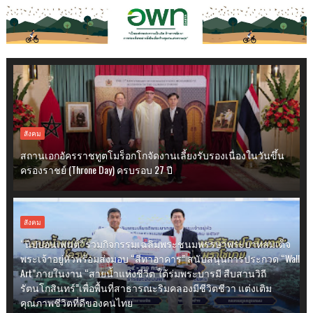
สังคม
สถานเอกอัครราชทูตโมร็อกโกจัดงานเลี้ยงรับรองเนื่องในวันขึ้น
ครองราชย์ (Throne Day) ครบรอบ 27 ปี
สังคม
“นิปปอนเพนต์” ร่วมกิจกรรมเฉลิมพระชนมพรรษาพระบาทสมเด็จ
พระเจ้าอยู่หัวพร้อมส่งมอบ “สีทาอาคาร” สนับสนุนการประกวด “Wall
Art”ภายในงาน “สายน้ำแห่งชีวิต ใต้ร่มพระบารมี สืบสานวิถี
รัตนโกสินทร์”เพื่อพื้นที่สาธารณะริมคลองมีชีวิตชีวา แต่งเติม
คุณภาพชีวิตที่ดีของคนไทย