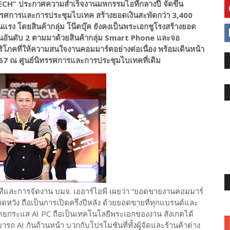
CH” ประกาศความสำเร็จงานมหกรรมไอทีกลางปี จัดขึ้น
ทรรศการและการประชุมไบเทค สร้างยอดเงินสะพัดกว่า 3,400
รง โดยสินค้ากลุ่ม โน๊ตบุ๊ค ยังคงเป็นพระเอกชูโรงสร้างยอด
อันดับ 2 ตามมาด้วยสินค้ากลุ่ม Smart Phone และจอ
บริโภคที่ให้ความสนใจงานคอมมาร์ตอย่างต่อเนื่อง พร้อมเดินหน้า
. 67 ณ ศูนย์นิทรรศการและการประชุมไบเทคที่เดิม
ีทีและการจัดงาน บมจ. เออาร์ไอพี เผยว่า “ยอดขายงานคอมมาร์
ดหวัง ถือเป็นการเปิดครึ่งปีหลัง ด้วยยอดขายที่ทุกแบรนด์และ
 โดยกระแส AI PC ถือเป็นเทคโนโลยีพระเอกของงาน สังเกตได้
ารถ AI กันถ้วนหน้า บวกกับโปรโมชันที่ทั้งผู้จัดและร้านค้าต่าง