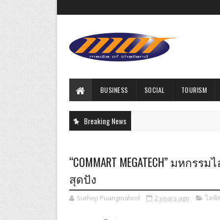
BUSINESS
SOCIAL
TOURISM
Breaking News
“COMMART MEGATECH” มหกรรมไ
สุดปัง
Suthep Puangmahod
2 years ago
ไลฟ์