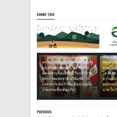
SHARE THIS
ไลฟ์สไตล์
เครือข่าย
ไตเรื้อรั
เดินหน้า
ผ่านการส
ไลฟ์สไตล์
เลือกสุ
สถานเอกอัครราชทูตสาธารณรัฐ
พัฒนา Sa
เปรูประจำประเทศไทย จัดงาน
มาตรการ
ฉลองครบรอบ 205 ปี วันประกาศ
ไต-NCDs 
อิสรภาพแห่งชาติ พร้อมชมการ
ความดันโ
แสดงการเต้นรำพื้นเมืองเปรูและ
ลดภาระค่
ร่วมงานเลี้ยงต้อนรับ
บาท ใน 1
PREVIOUS