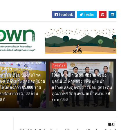
Facebook
Twitter
ลดบริโภคเค็ม ชี้ผู้ป่วยโรค
งไทยทะลุ 1 ล้านคน ชู สสส.
ขับเคลื่อนสังคมลดเค็มผ่าน
่งเสริมสัญลักษณ์ "ทาง
ขภาพ" ขยายชุมชนลดเค็ม
ไลฟ์สไตล์
lt Meter และผลักดัน
ลดโซเดียม ป้องกันโรค
TOA เดินหน้า Green Mission จับมือ
ตั้งแต่ต้นทาง คาดลดผู้ป่วย
มูลนิธิแม่ฟ้าหลวงฯ ฟื้นฟูผืนป่า
ลหิตสูงกว่า 85,000 ราย
สร้างแหล่งดูดซับคาร์บอน ยกระดับ
ารักษากว่า 3,100 ล้าน
คุณภาพชีวิตชุมชน สู่เป้าหมาย Net
0 ปี
Zero 2050
NEXT