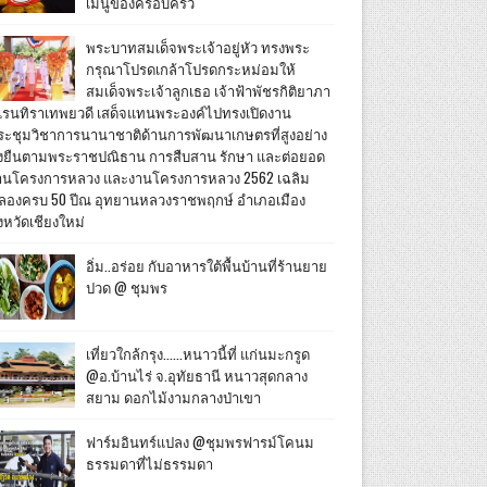
เมนูของครอบครัว
พระบาทสมเด็จพระเจ้าอยู่หัว ทรงพระ
กรุณาโปรดเกล้าโปรดกระหม่อมให้
สมเด็จพระเจ้าลูกเธอ เจ้าฟ้าพัชรกิติยาภา
เรนทิราเทพยวดี เสด็จแทนพระองค์ไปทรงเปิดงาน
ระชุมวิชาการนานาชาติด้านการพัฒนาเกษตรที่สูงอย่าง
ั่งยืนตามพระราชปณิธาน การสืบสาน รักษา และต่อยอด
านโครงการหลวง และงานโครงการหลวง 2562 เฉลิม
ลองครบ 50 ปีณ อุทยานหลวงราชพฤกษ์ อำเภอเมือง
งหวัดเชียงใหม่
อิ่ม..อร่อย กับอาหารใต้พื้นบ้านที่ร้านยาย
ปวด @ ชุมพร
เที่ยวใกล้กรุง......หนาวนี้ที่ แก่นมะกรูด
@อ.บ้านไร่ จ.อุทัยธานี หนาวสุดกลาง
สยาม ดอกไม้งามกลางป่าเขา
ฟาร์มอินทร์แปลง @ชุมพรฟารม์โคนม
ธรรมดาที่ไม่ธรรมดา