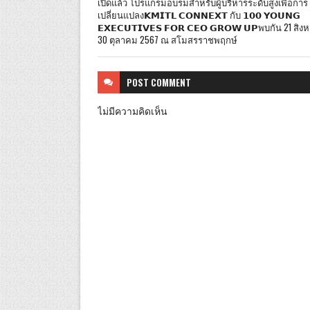
เปิดแล้ว โปรแกรมอบรมสำหรับผู้บริหารระดับสูงเพื่อการ
เปลี่ยนแปลง𝗞𝗠𝗜𝗧𝗟 𝗖𝗢𝗡𝗡𝗘𝗫𝗧 กับ 𝟭𝟬𝟬 𝗬𝗢𝗨𝗡𝗚
𝗘𝗫𝗘𝗖𝗨𝗧𝗜𝗩𝗘𝗦 𝗙𝗢𝗥 𝗖𝗘𝗢 𝗚𝗥𝗢𝗪 𝗨𝗣พบกัน 21 สิง
30 ตุลาคม 2567 ณ สโมสรราชพฤกษ์
POST
COMMENT
ไม่มีความคิดเห็น