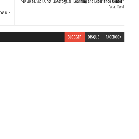
ฟิลิปส์จับมือโซวิค เปิดตัวศูนย์ “Learning and Experience Center”
โฉมใหม่
หาคม -
BLOGGER
DISQUS
FACEBOOK