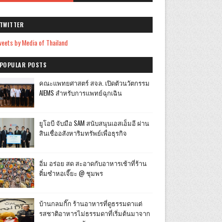
TWITTER
eets by Media of Thailand
POPULAR POSTS
คณะแพทยศาสตร์ สจล. เปิดตัวนวัตกรรม
AIEMS สำหรับการแพทย์ฉุกเฉิน
ยูโอบี จับมือ SAM สนับสนุนเอสเอ็มอี ผ่าน
สินเชื่ออสังหาริมทรัพย์เพื่อธุรกิจ
อิ่ม อร่อย สด สะอาดกับอาหารเช้าที่ร้าน
ติ๋มซำหอเจี๊ยะ @ ชุมพร
บ้านกลมกิ๊ก ร้านอาหารที่ดูธรรมดาแต่
รสชาติอาหารไม่ธรรมดาที่เริ่มต้นมาจาก