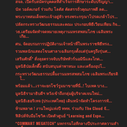
สจล. เปิดรับสมัครบุคคลที่สำเร็จการศึกษาระดับปริญญา...
นัท วอล์คเกอร์ ร่วมกับ โลตัส คัดสรรถั่วคุณภาพดี ลด...
พระบาทสมเด็จพระเจ้าอยู่หัว ทรงพระกรุณาโปรดเกล้าโปร...
ปลัดกระทรวงวัฒนธรรมและคณะ ประกอบพิธีเวียนเทียน กิจ...
วธ.เตรียมจัดทำจดหมายเหตุงานมหรสพสมโภช เฉลิมพระ
เกีย...
ศน. จัดอบรมการปฏิบัติงานเจ้าหน้าที่ในพระราชพิธีทรง...
รวมพลนักแสดงโขนศาลาเฉลิมกรุงตั้งแต่รุ่นครูถึงรุ่นศ...
เสริมศักดิ์” สั่งลุยตรวจจับบริษัททัวร์นอมินีและไกด...
มูลนิธิป่อเต็กตึ๊ง สนับสนุนค่าพาหนะ และเครื่องอุปโ...
กระทรวงวัฒนธรรมปลื้มงานมหรสพสมโภช เฉลิมพระเกียรติ
ใ...
พร้อมแล้ว...เราจะยกโชว์รูมมาขายที่นี่..! ไบเทค บาง...
มูลนิธิรามาธิบดีฯ หวังเข้าถึงกลุ่มผู้บริจาคเจนใหม่...
มูลนิธิเฮอริเทจ (ประเทศไทย) เดินหน้าจัดทำโครงการทั...
ห้ามพลาด ! งานใหญ่แห่งปี ททท. ร่วมกับ The Cloud จั...
ฟิลิปส์จับมือโซวิค เปิดตัวศูนย์ “Learning and Expe...
“COMMART MEGATECH” มหกรรมไอทีกลางปีประกาศความสำ