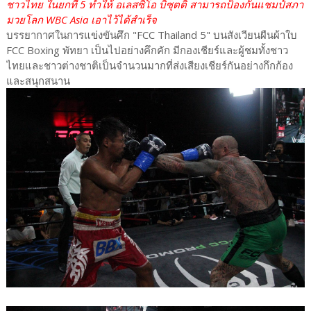
ชาวไทย ในยกที่ 5 ทำให้ อเลสซิโอ บิซุตติ สามารถป้องกันแชมป์สภา
มวยโลก WBC Asia เอาไว้ได้สำเร็จ
บรรยากาศในการแข่งขันศึก "FCC Thailand 5" บนสังเวียนผืนผ้าใบ
FCC Boxing พัทยา เป็นไปอย่างคึกคัก มีกองเชียร์และผู้ชมทั้งชาว
ไทยและชาวต่างชาติเป็นจำนวนมากที่ส่งเสียงเชียร์กันอย่างกึกก้อง
และสนุกสนาน