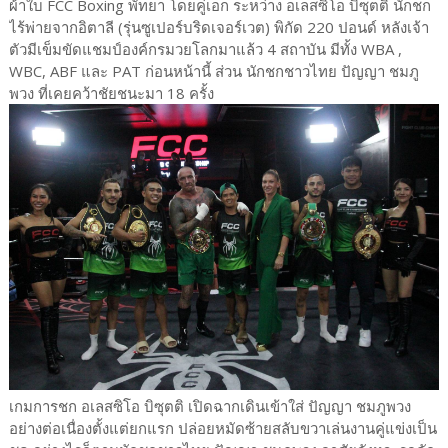
ผ้าใบ FCC Boxing พัทยา โดยคู่เอก ระหว่าง อเลสซิโอ บิซุตติ นักชก
ไร้พ่ายจากอิตาลี (รุ่นซูเปอร์บริดเจอร์เวต) พิกัด 220 ปอนด์ หลังเจ้า
ตัวมีเข็มขัดแชมป์องค์กรมวยโลกมาแล้ว 4 สถาบัน มีทั้ง WBA ,
WBC, ABF และ PAT ก่อนหน้านี้ ส่วน นักชกชาวไทย ปัญญา ชมภู
พวง ที่เคยคว้าชัยชนะมา 18 ครั้ง
เกมการชก อเลสซิโอ บิซุตติ เปิดฉากเดินเข้าใส่ ปัญญา ชมภูพวง
อย่างต่อเนื่องตั้งแต่ยกแรก ปล่อยหมัดซ้ายสลับขวาเล่นงานคู่แข่งเป็น