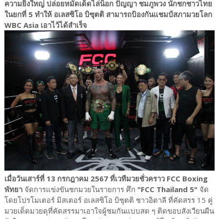
ความยิ่งใหญ่ ปล่อยหมัดเด็ดไล่น็อก ปัญญา ชมภูพวง นักชกชาวไทย
ในยกที่ 5 ทำให้ อเลสซิโอ บิซุตติ สามารถป้องกันแชมป์สภามวยโลก
WBC Asia เอาไว้ได้สำเร็จ
เมื่อวันเสาร์ที่ 13 กรกฎาคม 2567 ที่เวทีมวยชั่วคราว FCC Boxing
พัทยา
จัดการแข่งขันชกมวยในรายการ ศึก
"FCC Thailand 5"
จัด
โดยโปรโมเตอร์ มิสเตอร์ อเลสซิโอ บิซุตติ ชาวอิตาลี ที่คัดสรร 15 คู่
มวยเด็ดมวยดุที่คัดสรรมาเอาใจผู้ชมกันแบบสด ๆ ติดขอบสังเวียนผืน