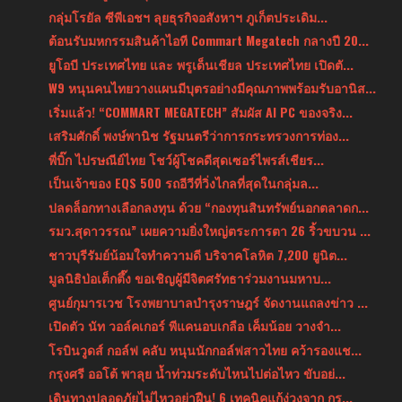
กลุ่มโรยัล ซีพีเอชฯ ลุยธุรกิจอสังหาฯ ภูเก็ตประเดิม...
ต้อนรับมหกรรมสินค้าไอที Commart Megatech กลางปี 20...
ยูโอบี ประเทศไทย และ พรูเด็นเชียล ประเทศไทย เปิดตั...
W9 หนุนคนไทยวางแผนมีบุตรอย่างมีคุณภาพพร้อมรับอานิส...
เริ่มแล้ว! “COMMART MEGATECH” สัมผัส AI PC ของจริง...
เสริมศักดิ์ พงษ์พานิช รัฐมนตรีว่าการกระทรวงการท่อง...
พี่บิ๊ก ไปรษณีย์ไทย โชว์ผู้โชคดีสุดเซอร์ไพรส์เชียร...
เป็นเจ้าของ EQS 500 รถอีวีที่วิ่งไกลที่สุดในกลุ่มล...
ปลดล็อกทางเลือกลงทุน ด้วย “กองทุนสินทรัพย์นอกตลาดก...
รมว.สุดาวรรณ” เผยความยิ่งใหญ่ตระการตา 26 ริ้วขบวน ...
ชาวบุรีรัมย์น้อมใจทำความดี บริจาคโลหิต 7,200 ยูนิต...
มูลนิธิป่อเต็กตึ๊ง ขอเชิญผู้มีจิตศรัทธาร่วมงานมหาบ...
ศูนย์กุมารเวช โรงพยาบาลบำรุงราษฎร์ จัดงานแถลงข่าว ...
เปิดตัว นัท วอล์คเกอร์ พีแคนอบเกลือ เค็มน้อย วางจำ...
โรบินวูดส์ กอล์ฟ คลับ หนุนนักกอล์ฟสาวไทย คว้ารองแช...
กรุงศรี ออโต้ พาลุย น้ำท่วมระดับไหนไปต่อไหว ขับอย่...
เดินทางปลอดภัยไม่ไหวอย่าฝืน! 6 เทคนิคแก้ง่วงจาก กร...