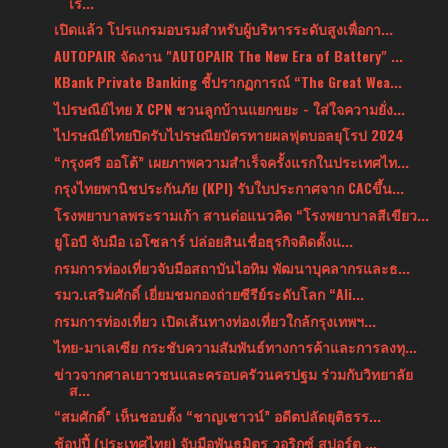
เร็...
เปิดแล้ว โปรแกรมอบรมสำหรับผู้บริหารระดับสูงเพื่อกา...
AUTOPAIR จัดงาน "AUTOPAIR The New Era of Battery" ...
KBank Private Banking ชี้ปรากฏการณ์ “The Great Wea...
ไปรษณีย์ไทย X CPN ชวนลูกบ้านแยกขยะ - ใส่ใจความยั่ง...
ไปรษณีย์ไทยปิดรับไปรษณียบัตรทายผลฟุตบอลยุโรป 2024
“กรุงศรี ออโต้” เผยภาพความสำเร็จครั้งแรกในประเทศไท...
กรุงไทยพานิชประกันภัย (KPI) รับใบประกาศจาก CACขึ้น...
โรงพยาบาลพระรามเก้า สานต่อแนวคิด “โรงพยาบาลสีเขียว...
ยูโอบี จับมือ เอโซลาร์ ปล่อยสินเชื่อธุรกิจติดตั้งแ...
กรมการท่องเที่ยวจับมือสถาบันไอทิม พัฒนาบุคลากรและธ...
รมว.เสริมศักดิ์ เยี่ยมชมกองถ่ายซีรีย์ระดับโลก “Ali...
กรมการท่องเที่ยว เปิดเส้นทางท่องเที่ยวใกล้กรุงเทพฯ...
ไทย-มาเลเซีย กระชับความสัมพันธ์ทางการค้าและการลงทุ...
ข่าวจากศาลเยาวชนและครอบครัวนครปฐม ร่วมกับวิทยาลัย
ส...
“สมศักดิ์” เห็นชอบตั้ง “ชาญเชาวน์” อดีตปลัดยุติธรร...
ช้อปปี้ (ประเทศไทย) จับมือพันธมิตร วอริกซ์ สปอร์ต ...