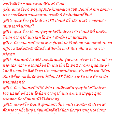
จากไนจีเรีบ ชนะคะแนน นิรันดร์ บัวนก
คู่ที่9. อุ่นเครื่อง 6 ยกรุ่นซุปเปอร์มิดเดิลเวท 168 ปอนด์ ฟานิค อตันกา
น่า จากฝรั่งเศส ชนะคะแนน ประจักษ์ สิงห์มนัสศักดิ์ยิมส์
คู่ที่10. อุ่นเครื่อง รุ่นไลท์เวท 135 ปอนด์ นิโคลัส มางจิ จากเคนย่า
เสมอ เอกวี แก้วมณี
คู่ที่11. อุ่นเครื่อง 10 ยก รุ่นซุปเปอร์ไลท์เวท 140 ปอนด์ อีฟี่ เดอริน
โคนก จากตุรกี ชนะทีเคโอ ยก 4 ศักดิ์ดา มานพชัยยิม
คู่ที่12. ป้องกันแชมป์ WBA Asia รุ่นซุปเปอร์ไลท์เวท 140 ปอนด์ 10 ยก
ปฎิภาน สิงห์มนัสศักดิ์ยิมส์ แพ้ทีเคโอ ยก 3 อิบราฮิม ชาบาล จาก
ฝรั่งเศส
คู่ที่13. ชิงแชมป์ว่าง ABF คอนติเนลตัน รุ่นเวลเตอร์เวท 147 ปอนด์ วา
หริด เอล คีฮาล จากมอล็อคโก ชนะทีเคโอ ยก 2 ณภัทร ปุ่นอินเตอร์
โดยมี นายนริส สิงห์วังชา ประธานสหพันธ์มวยแห่งเอเชีย ABF ได้รับ
เกียรติขึ้นคาดเข็มขัดแชมป์เปี้ยน ABF ให้กับ วาหริด เอล คีฮาล นัก
จากมอล็อคโก
คุ่ที่14. ป้องกันแชมป์ WBC Asia คอนติเนลตัน รุ่นซุปเปอร์ไลท์เวท
140 ปอนด์ อีจี้ อริน โคน็อค จากตุรกี ชนะคะแนน ปัญญา อุทก
ขาดลอย ป้องกันแชมป์ไว้ได้สวยหรู
คู่ที่15. อเลสซิโอ บิซุตติ สุดยอดกำปั้นจากประเทศอิตาลี ประกาศ
ศักดาความยิ่งใหญ่ ปล่อยหมัดเด็ดไล่น็อก ปัญญา ชมภูพวง นักชก