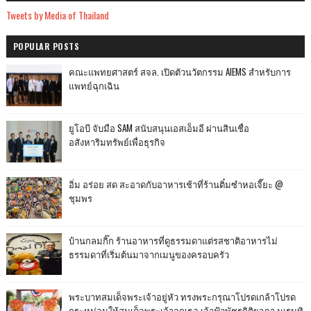
Tweets by Media of Thailand
POPULAR POSTS
คณะแพทยศาสตร์ สจล. เปิดตัวนวัตกรรม AIEMS สำหรับการ
แพทย์ฉุกเฉิน
ยูโอบี จับมือ SAM สนับสนุนเอสเอ็มอี ผ่านสินเชื่อ
อสังหาริมทรัพย์เพื่อธุรกิจ
อิ่ม อร่อย สด สะอาดกับอาหารเช้าที่ร้านติ๋มซำหอเจี๊ยะ @
ชุมพร
บ้านกลมกิ๊ก ร้านอาหารที่ดูธรรมดาแต่รสชาติอาหารไม่
ธรรมดาที่เริ่มต้นมาจากเมนูของครอบครัว
พระบาทสมเด็จพระเจ้าอยู่หัว ทรงพระกรุณาโปรดเกล้าโปรด
กระหม่อมให้สมเด็จพระเจ้าลูกเธอ เจ้าฟ้าพัชรกิติยาภา นเรนทิ