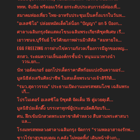
ททท. จับมือ ฟรีดอมเวิร์ส ยกระดับประสบการณ์ท่องเที่...
สมาคมท่องเที่ยว ไทย-อาหรับประชุมเป็นครั้งแรกในวันท...
"อเลสซิโอ" ปล่อยหมัดเด็ดไล่น็อก "ปัญญา" ยก 5 ป้องก...
ศาลาเฉลิมกรุงจัดแสดงโขนเฉลิมพระเกียรติชุดพิเศษ เรื...
เยาวชนจ.บุรีรัมย์ โชว์ศักยภาพผ่านมิวสิคัล “ลมหายใจ...
EGG FREEZING การฝากไข่ความกังวลเรื่องการมีลูกของหญ...
สกสว. ระดมความเห็นองค์กรชั้นนำ หนุนแนวทางนำ
ววน.ยก...
นัท วอล์คเกอร์ ออกโปรเด็ดราคาดีพร้อมแบ่งปันความอร่...
มูลนิธิส่งเสริมศิลปาชีพ ในสมเด็จพระนางเจ้าสิริกิติ...
“รมว.สุดาวรรณ” ประธานเปิดงานมหรสพสมโภช เฉลิมพระ
เกี...
โปรโมเตอร์ อเลสซิโอ บิซุตติ จัดเต็ม 15 คู่มวยดุเดื...
มูลนิธิป่อเต็กตึ๊ง บรรเทาทุกข์ผู้ประสบอัคคีภัยบริเ...
ศน. ฝึกเข้มนักสวดพระมหาชาติคำหลวง สืบสานพระศาสนา
แล...
โรงมหรสพหลวงศาลาเฉลิมกรุง จัดการ “รวมพลอาสาจงรักพ...
ชาวไร่ยาสูบขอบคุณ ก.คลัง ไม่ทอดทิ้ง! เดินหน้าท้วงก...