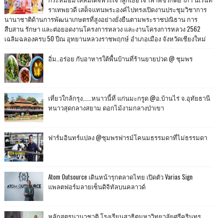
ราเทพยวดี เสด็จแทนพระองค์ไปทรงเปิดงานประชุมวิชาการ
นานาชาติด้านการพัฒนาเกษตรที่สูงอย่างยั่งยืนตามพระราชปณิธาน การ
สืบสาน รักษา และต่อยอดงานโครงการหลวง และงานโครงการหลวง 2562
เฉลิมฉลองครบ 50 ปีณ อุทยานหลวงราชพฤกษ์ อำเภอเมือง จังหวัดเชียงใหม่
อิ่ม..อร่อย กับอาหารใต้พื้นบ้านที่ร้านยายปวด @ ชุมพร
เที่ยวใกล้กรุง......หนาวนี้ที่ แก่นมะกรูด @อ.บ้านไร่ จ.อุทัยธานี
หนาวสุดกลางสยาม ดอกไม้งามกลางป่าเขา
ฟาร์มอินทร์แปลง @ชุมพรฟารม์โคนมธรรมดาที่ไม่ธรรมดา
Atom Outsource เดินหน้ารุกตลาดไทย เปิดตัว Varias Sign
แพลตฟอร์มลายเซ็นดิจิทัลบนคลาวด์
หลักสูตรนานาชาติ โรงเรียนสาธิตมหาวิทยาลัยศรีครินทร