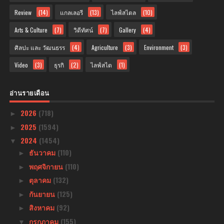
Review
(14)
แกลเลอรี
(13)
ไลฟ์สไตล
(10)
Arts & Culture
(7)
วิดีทัศน์
(7)
Gallery
(4)
ศิลปะ และ วัฒนธรร
(4)
Agriculture
(3)
Environment
(3)
Video
(3)
ธุรกิ
(2)
ไลฟ์สไต
(1)
อ่านรายเดือน
2026
(718)
►
2025
(1594)
►
2024
(1454)
▼
ธันวาคม
(110)
►
พฤศจิกายน
(110)
►
ตุลาคม
(132)
►
กันยายน
(125)
►
สิงหาคม
(92)
►
กรกฎาคม
(155)
▼