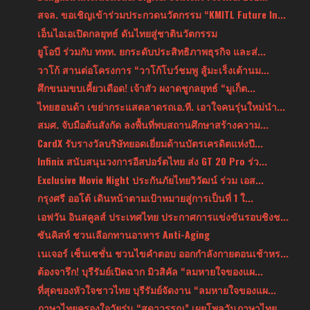
สจล. ขอเชิญเข้าร่วมประกวดนวัตกรรม “KMITL Future In...
เอ็นไอเอเปิดกลยุทธ์ ดันไทยสู่ชาตินวัตกรรม
ยูโอบี ร่วมกับ ททท. ยกระดับประสิทธิภาพธุรกิจ และส่...
วาโก้ สานต่อโครงการ “วาโก้โบว์ชมพู สู้มะเร็งเต้านม...
ศึกขนมขบเคี้ยวเดือด! เจ้าสัว ผงาดชูกลยุทธ์ “มูเก็ต...
ไทยฮอนด้า เขย่ากระแสตลาดรถเอ.ที. เอาใจคนรุ่นใหม่นำ...
สมศ. จับมือต้นสังกัด ลงพื้นที่พบสถานศึกษาสร้างความ...
CardX รับรางวัลบริษัทยอดเยี่ยมด้านบัตรเครดิตแห่งปี...
Infinix สนับสนุนวงการอีสปอร์ตไทย ส่ง GT 20 Pro ร่ว...
Exclusive Movie Night ประกันภัยไทยวิวัฒน์ ร่วม เอส...
กรุงศรี ออโต้ เดินหน้าตามเป้าหมายสู่การเป็นที่ 1 ใ...
เอฟวัน อินสคูลส์ ประเทศไทย ประกาศการแข่งขันรอบชิงช...
ซันคิสท์ ชวนเลือกทานอาหาร Anti-Aging
เนเจอร์ เซ็นเซชั่น ชวนไขคำตอบ ออกกำลังกายตอนเช้าหร...
ต้องจารึก! บุรีรัมย์เปิดฉาก มิวสิคัล “ลมหายใจของแผ...
ที่สุดของหัวใจชาวไทย บุรีรัมย์จัดงาน “ลมหายใจของแผ...
ภาษาไทยครองใจวัยรุ่น “สุดาวรรณ” เผยโพลวันภาษาไทย