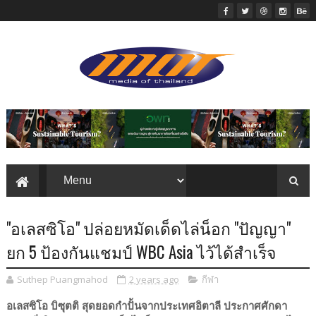
"อเลสซิโอ" ปล่อยหมัดเด็ดไล่น็อก "ปัญญา"
ยก 5 ป้องกันแชมป์ WBC Asia ไว้ได้สำเร็จ
Suthep Puangmahod
2 years ago
กีฬา
อเลสซิโอ บิซุตติ สุดยอดกำปั้นจากประเทศอิตาลี ประกาศศักดา