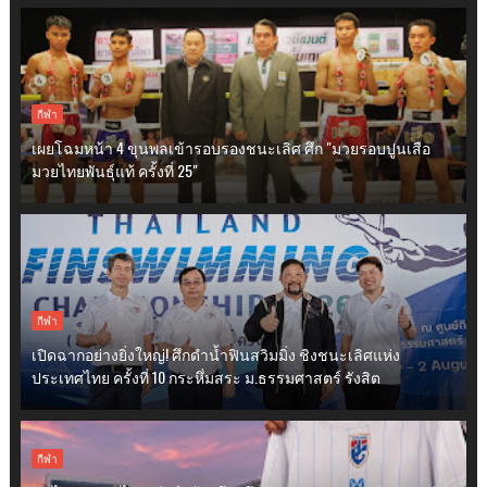
กีฬา
เผยโฉมหน้า 4 ขุนพลเข้ารอบรองชนะเลิศ ศึก "มวยรอบปูนเสือ
มวยไทยพันธุ์แท้ ครั้งที่ 25"
กีฬา
เปิดฉากอย่างยิ่งใหญ่! ศึกดำน้ำฟินสวิมมิ่ง ชิงชนะเลิศแห่ง
ประเทศไทย ครั้งที่ 10 กระหึ่มสระ ม.ธรรมศาสตร์ รังสิต
กีฬา