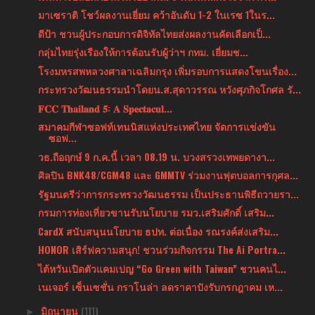
มาเซราติ โชว์ผลงานเยี่ยม คว้าอันดับ 1-2 ในเรซ 1ในร...
ดีป้า ชวนผู้ประกอบการดิจิทัลไทยส่งผลงานคัดเลือกเป็...
กลุ่มไทยรุ่งเรืองให้การต้อนรับผู้ว่าฯ กทม. เยี่ยมช...
โรงมหรสพหลวงศาลาเฉลิมกรุง เพิ่มรอบการแสดงโขนเรื่อง...
กระทรวงวัฒนธรรมนำโดยน.ส.สุดาวรรณ หวังศุภกิจโกศล รั...
𝐅𝐂𝐂 𝐓𝐡𝐚𝐢𝐥𝐚𝐧𝐝 𝟓: 𝐀 𝐒𝐩𝐞𝐜𝐭𝐚𝐜𝐮𝐥...
สมาคมกีฬาซอฟท์เทนนิสแห่งประเทศไทย จัดการแข่งขัน
ซอฟ...
วธ.ถือฤกษ์ 9 ก.ค.นี้ เวลา 08.19 น. บวงสรวงเทพยดางา...
ศิลปิน BNK48/CGM48 และ GMMTV ร่วมงานฟุตบอลการกุศล...
รัฐมนตรีว่าการกระทรวงวัฒนธรรม เป็นประธานพิธีถวายรา...
กรมการท่องเที่ยวขานรับนโยบาย รมว.เสริมศักดิ์ เสริม...
CardX สนับสนุนนโยบาย ธปท. ต่อเนื่อง รณรงค์ส่งเสริม...
HONOR เสิร์ฟความสนุก! ชวนร่วมกิจกรรม The Ai Portra...
ไต้หวันเปิดตัวแคมเปญ “Go Green with Taiwan” ชวนคนไ...
เนเจอร์ เซ็นเซชั่น กราโนล่า ลดราคาปังรับกรกฎาคม เห...
มิถุนายน
(111)
►