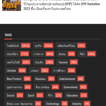
วิโรฒประสานมิตร (ฝ่ายมัธยม) (SPIP) ได้จัด SPIP Hackathon
2023 ขึ้น เป็นครั้งแรกในประเทศไทย
TAGS
ไลฟ์สไตล์
(1473)
ธุรกิจ
(1330)
ผลิตภัณฑ์ใหม่
(767)
ท่องเที่ยว
(722)
ราชการ
(684)
สังคม
(511)
กีฬา
(499)
เทคโนโลยี
(287)
บันเทิง
(283)
Tourism
(195)
Lifestyle
(168)
เกษตร
(162)
การศึกษา
(136)
New Product
(119)
Business
(93)
Entertainment
(66)
อุตสาหกรรม
(63)
สิ่งแวดล้อม
(44)
Government
(42)
Social
(37)
Sport
(27)
รีวิว
(27)
Education
(22)
ศิลปะ และ วัฒนธรรม
(19)
Technology
(18)
Industry
(14)