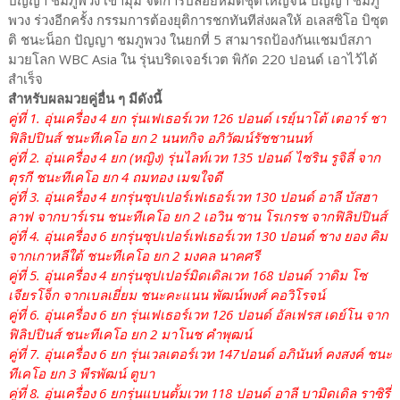
ปัญญา ชมภูพวง เข้ามุม จัดการปล่อยหมัดชุดใหญ่จน ปัญญา ชมภู
พวง ร่วงอีกครั้ง กรรมการต้องยุติการชกทันทีส่งผลให้ อเลสซิโอ บิซุต
ติ ชนะน็อก ปัญญา ชมภูพวง ในยกที่ 5 สามารถป้องกันแชมป์สภา
มวยโลก WBC Asia ใน รุ่นบริดเจอร์เวต พิกัด 220 ปอนด์ เอาไว้ได้
สำเร็จ
สำหรับผลมวยคู่อื่น ๆ มีดังนี้
คู่ที่ 1. อุ่นเครื่อง 4 ยก รุ่นเฟเธอร์เวท 126 ปอนด์ เรยฺ์นาโต้ เตอาร์ ชา
ฟิลิปปินส์ ชนะทีเคโอ ยก 2 นนทกิจ อภิวัฒน์รัชชานนท์
คู่ที่ 2. อุ่นเครื่อง 4 ยก (หญิง) รุ่นไลท์เวท 135 ปอนด์ ไซริน รูจิลี่ จาก
ตุรกี ชนะทีเคโอ ยก 4 ถมทอง เมฆใจดี
คู่ที่ 3. อุ่นเครื่อง 4 ยกรุ่นซุปเปอร์เฟเธอร์เวท 130 ปอนด์ อาลี บัสฮา
ลาฟ จากบาร์เรน ชนะทีเคโอ ยก 2 เอวิน ซาน โรเกรช จากฟิลิปปินส์
คู่ที่ 4. อุ่นเครื่อง 6 ยกรุ่นซุปเปอร์เฟเธอร์เวท 130 ปอนด์ ชาง ยอง คิม
จากเกาหลีใต้ ชนะทีเคโอ ยก 2 มงคล นาคศรี
คู่ที่ 5. อุ่นเครื่อง 4 ยกรุ่นซุปเปอร์มิดเดิลเวท 168 ปอนด์ วาดิม โซ
เจียรโจ็ก จากเบลเยี่ยม ชนะคะแนน พัฒน์พงศ์ คอวิโรจน์
คู่ที่ 6. อุ่นเครื่อง 6 ยก รุ่นเฟเธอร์เวท 126 ปอนด์ อัลเฟรส เดย์โน จาก
ฟิลิปปินส์ ชนะทีเคโอ ยก 2 มาโนช คำพุฒน์
คู่ที่ 7. อุ่นเครื่อง 6 ยก รุ่นเวลเตอร์เวท 147ปอนด์ อภินันท์ คงสงค์ ชนะ
ทีเคโอ ยก 3 พีรพัฒน์ ตูบา
คู่ที่ 8. อุ่นเครื่อง 6 ยกรุ่นแบนตั้มเวท 118 ปอนด์ อาลี บามิดเดิล ราซิรี่