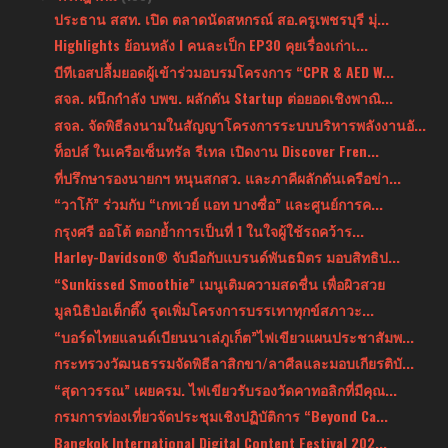
ประธาน สสท. เปิด ตลาดนัดสหกรณ์ สอ.ครูเพชรบุรี มุ่...
Highlights ย้อนหลัง l คนละเป็ก EP30 คุยเรื่องเก่าเ...
บีทีเอสปลื้มยอดผู้เข้าร่วมอบรมโครงการ “CPR & AED W...
สจล. ผนึกกำลัง บพข. ผลักดัน Startup ต่อยอดเชิงพาณิ...
สจล. จัดพิธีลงนามในสัญญาโครงการระบบบริหารพลังงานอั...
ท็อปส์ ในเครือเซ็นทรัล รีเทล เปิดงาน Discover Fren...
ที่ปรึกษารองนายกฯ หนุนสกสว. และภาคีผลักดันเครือข่า...
“วาโก้” ร่วมกับ “เกทเวย์ แอท บางซื่อ” และศูนย์การค...
กรุงศรี ออโต้ ตอกย้ำการเป็นที่ 1 ในใจผู้ใช้รถคว้าร...
Harley-Davidson® จับมือกับแบรนด์พันธมิตร มอบสิทธิป...
“Sunkissed Smoothie” เมนูเติมความสดชื่น เพื่อผิวสวย
มูลนิธิป่อเต็กตึ๊ง รุดเพิ่มโครงการบรรเทาทุกข์สภาวะ...
“บอร์ดไทยแลนด์เบียนนาเล่ภูเก็ต”ไฟเขียวแผนประชาสัมพ...
กระทรวงวัฒนธรรมจัดพิธีลาสิกขา/ลาศีลและมอบเกียรติบั...
“สุดาวรรณ” เผยครม. ไฟเขียวรับรองวัดคาทอลิกที่มีคุณ...
กรมการท่องเที่ยวจัดประชุมเชิงปฏิบัติการ “Beyond Ca...
Bangkok International Digital Content Festival 202...