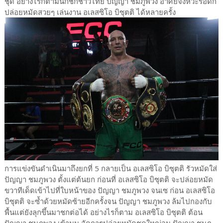
ชุด อย่างไรก็ตามนักชกชาวไทย ปัญญา ชมภูพวง อาศัยจังหวะรอดัก
ปล่อยหมัดสวยๆ เล่นงาน อเลสซิโอ บิซุตติ ได้หลายครั้ง
การแข่งขันดำเนินมาถึงยกที่ 5 กลายเป็น อเลสซิโอ บิซุตติ รัวหมัดใส่
ปัญญา ชมภูพวง ตั้งแต่ต้นยก ก่อนที่ อเลสซิโอ บิซุตติ จะปล่อยหมัด
ขวาทีเด็ดเข้าไปที่ใบหน้าของ ปัญญา ชมภูพวง จนเซ ก่อน อเลสซิโอ
บิซุตติ จะซ้ำด้วยหมัดซ้ายอีกครั้งจน ปัญญา ชมภูพวง ล้มไปกองกับ
พื้นแต่ยังลุกขึ้นมาชกต่อได้ อย่างไรก็ตาม อเลสซิโอ บิซุตติ ต้อน