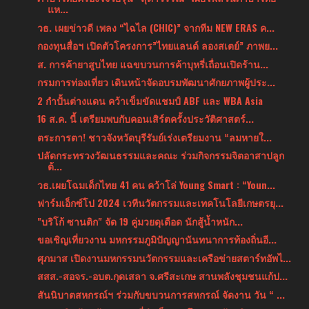
แห...
วธ. เผยข่าวดี เพลง “ไฉไล (CHIC)” จากทีม NEW ERAS ค...
กองทุนสื่อฯ เปิดตัวโครงการ”ไทยแลนด์ ลองสเตย์” ภาพย...
ส. การค้ายาสูบไทย แฉขบวนการค้าบุหรี่เถื่อนเปิดร้าน...
กรมการท่องเที่ยว เดินหน้าจัดอบรมพัฒนาศักยภาพผู้ประ...
2 กำปั้นต่างแดน คว้าเข็มขัดแชมป์ ABF และ WBA Asia
16 ส.ค. นี้ เตรียมพบกับคอนเสิร์ตครั้งประวัติศาสตร์...
ตระการตา! ชาวจังหวัดบุรีรัมย์เร่งเตรียมงาน “ลมหายใ...
ปลัดกระทรวงวัฒนธรรมและคณะ ร่วมกิจกรรมจิตอาสาปลูก
ต้...
วธ.เผยโฉมเด็กไทย 41 คน คว้าโล่ Young Smart : “Youn...
ฟาร์มเอ็กซ์โป 2024 เวทีนวัตกรรมและเทคโนโลยีเกษตรยุ...
"บริโก้ ซานติก" จัด 19 คู่มวยดุเดือด นักสู้น้ำหนัก...
ขอเชิญเที่ยวงาน มหกรรมภูมิปัญญานันทนาการท้องถิ่นอี...
ศุภมาส เปิดงานมหกรรมนวัตกรรมและเครือข่ายสตาร์ทอัพไ...
สสส.-สอจร.-อบต.กุดเสลา จ.ศรีสะเกษ สานพลังชุมชนแก้ป...
สันนิบาตสหกรณ์ฯ ร่วมกับขบวนการสหกรณ์ จัดงาน วัน “ ...