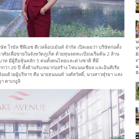
น
ษัท โรยัล ซีพีเอช ดีเวลล็อปเม้นท์ จำกัด เปิดเผยว่า บริษัทก่อตั้ง
ป
ู่อาศัยเพื่อขายในจังหวัดภูเก็ต ด้วยทุนจดทะเบียนเริ่มต้น 2 ล้าน
ย
ง
าท มีผู้ถือหุ้นหลัก 5 คนทั้งคนไทยและต่างชาติ ที่มี
ฉ
ว่า 20 ปี ทั้งด้านรับเหมาก่อสร้าง ไฟแนนเชียล และอินทีเรีย
จั
 พร้อมด้วยผู้บริหาร คือ นายธนนนท์ วงศ์สวัสดิ์, นางสาวฬุรยา แสง
า ตาเกอูจิ