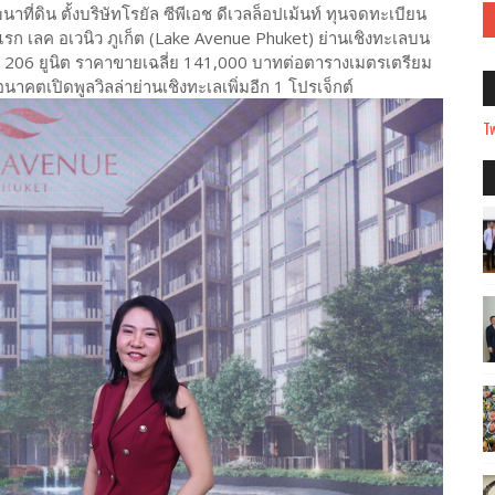
ฒนาที่ดิน ตั้งบริษัทโรยัล ซีพีเอช ดีเวลล็อปเม้นท์ ทุนจดทะเบียน
 เลค อเวนิว ภูเก็ต (Lake Avenue Phuket) ย่านเชิงทะเลบน
นวน 206 ยูนิต ราคาขายเฉลี่ย 141,000 บาทต่อตารางเมตรเตรียม
าคตเปิดพูลวิลล่าย่านเชิงทะเลเพิ่มอีก 1 โปรเจ็กต์
Tw