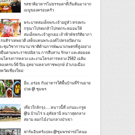
รสชาติอาหารไม่ธรรมดาที่เริ่มต้นมาจาก
เมนูของครอบครัว
พระบาทสมเด็จพระเจ้าอยู่หัว ทรงพระ
กรุณาโปรดเกล้าโปรดกระหม่อมให้
สมเด็จพระเจ้าลูกเธอ เจ้าฟ้าพัชรกิติยาภา
เรนทิราเทพยวดี เสด็จแทนพระองค์ไปทรงเปิดงาน
ระชุมวิชาการนานาชาติด้านการพัฒนาเกษตรที่สูงอย่าง
ั่งยืนตามพระราชปณิธาน การสืบสาน รักษา และต่อยอด
านโครงการหลวง และงานโครงการหลวง 2562 เฉลิม
ลองครบ 50 ปีณ อุทยานหลวงราชพฤกษ์ อำเภอเมือง
งหวัดเชียงใหม่
อิ่ม..อร่อย กับอาหารใต้พื้นบ้านที่ร้านยาย
ปวด @ ชุมพร
เที่ยวใกล้กรุง......หนาวนี้ที่ แก่นมะกรูด
@อ.บ้านไร่ จ.อุทัยธานี หนาวสุดกลาง
สยาม ดอกไม้งามกลางป่าเขา
ฟาร์มอินทร์แปลง @ชุมพรฟารม์โคนม