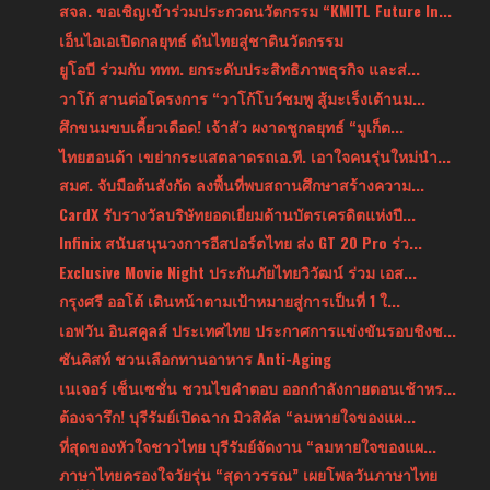
สจล. ขอเชิญเข้าร่วมประกวดนวัตกรรม “KMITL Future In...
เอ็นไอเอเปิดกลยุทธ์ ดันไทยสู่ชาตินวัตกรรม
ยูโอบี ร่วมกับ ททท. ยกระดับประสิทธิภาพธุรกิจ และส่...
วาโก้ สานต่อโครงการ “วาโก้โบว์ชมพู สู้มะเร็งเต้านม...
ศึกขนมขบเคี้ยวเดือด! เจ้าสัว ผงาดชูกลยุทธ์ “มูเก็ต...
ไทยฮอนด้า เขย่ากระแสตลาดรถเอ.ที. เอาใจคนรุ่นใหม่นำ...
สมศ. จับมือต้นสังกัด ลงพื้นที่พบสถานศึกษาสร้างความ...
CardX รับรางวัลบริษัทยอดเยี่ยมด้านบัตรเครดิตแห่งปี...
Infinix สนับสนุนวงการอีสปอร์ตไทย ส่ง GT 20 Pro ร่ว...
Exclusive Movie Night ประกันภัยไทยวิวัฒน์ ร่วม เอส...
กรุงศรี ออโต้ เดินหน้าตามเป้าหมายสู่การเป็นที่ 1 ใ...
เอฟวัน อินสคูลส์ ประเทศไทย ประกาศการแข่งขันรอบชิงช...
ซันคิสท์ ชวนเลือกทานอาหาร Anti-Aging
เนเจอร์ เซ็นเซชั่น ชวนไขคำตอบ ออกกำลังกายตอนเช้าหร...
ต้องจารึก! บุรีรัมย์เปิดฉาก มิวสิคัล “ลมหายใจของแผ...
ที่สุดของหัวใจชาวไทย บุรีรัมย์จัดงาน “ลมหายใจของแผ...
ภาษาไทยครองใจวัยรุ่น “สุดาวรรณ” เผยโพลวันภาษาไทย