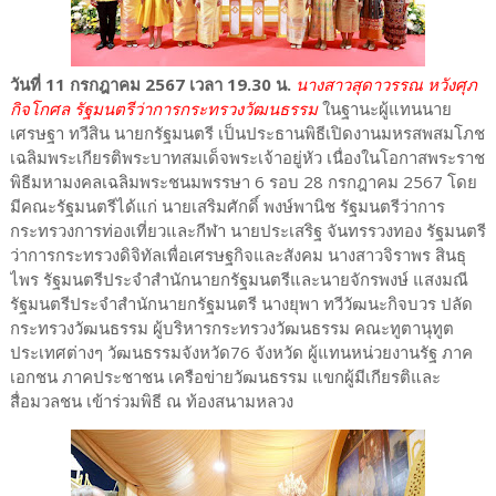
วันที่ 11 กรกฎาคม 2567 เวลา 19.30 น.
นางสาวสุดาวรรณ หวังศุภ
กิจโกศล รัฐมนตรีว่าการกระทรวงวัฒนธรรม
ในฐานะผู้แทนนาย
เศรษฐา ทวีสิน นายกรัฐมนตรี เป็นประธานพิธีเปิดงานมหรสพสมโภช
เฉลิมพระเกียรติพระบาทสมเด็จพระเจ้าอยู่หัว เนื่องในโอกาสพระราช
พิธีมหามงคลเฉลิมพระชนมพรรษา 6 รอบ 28 กรกฎาคม 2567 โดย
มีคณะรัฐมนตรีได้แก่ นายเสริมศักดิ์ พงษ์พานิช รัฐมนตรีว่าการ
กระทรวงการท่องเที่ยวและกีฬา นายประเสริฐ จันทรรวงทอง รัฐมนตรี
ว่าการกระทรวงดิจิทัลเพื่อเศรษฐกิจและสังคม นางสาวจิราพร สินธุ
ไพร รัฐมนตรีประจำสำนักนายกรัฐมนตรีและนายจักรพงษ์ แสงมณี
รัฐมนตรีประจำสำนักนายกรัฐมนตรี นางยุพา ทวีวัฒนะกิจบวร ปลัด
กระทรวงวัฒนธรรม ผู้บริหารกระทรวงวัฒนธรรม คณะทูตานุทูต
ประเทศต่างๆ วัฒนธรรมจังหวัด76 จังหวัด ผู้แทนหน่วยงานรัฐ ภาค
เอกชน ภาคประชาชน เครือข่ายวัฒนธรรม แขกผู้มีเกียรติและ
สื่อมวลชน เข้าร่วมพิธี ณ ท้องสนามหลวง