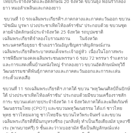
ไทยประจำจังหวัดและอัตลักษณ์ 20 จังหวัด ขบวนธุง ฟ้อนรำกลอง
ยาว หมอลำเพลินและกลองยาว
ขบวนที่ 10 รถเฉลิมพระเกียรติฯ ภาคกลางและภาคตะวันออก ขบวน
“มัชฌิม บูรพา ปวงประชาเทิดไท้องค์ราชัน” ประกอบด้วย ขบวนชุด
ลายผ้าอัตลักษณ์ประจำจังหวัด 25 จังหวัด รถบุปผชาติ
เฉลิมพระเกียรติจำลองโบราณสถาน ในจังหวัด
พระนครศรีอยุธยา ช้างเอราวัณอัญเชิญตราสัญลักษณ์งาน
เฉลิมพระเกียรติพระบาทสมเด็จพระเจ้าอยู่หัว เนื่องในโอกาสพระ
ราชพิธีมหามงคลเฉลิมพระชนมพรรษา 6 รอบ 72 พรรษา รำแตรวง
และการแสดงพื้นบ้านหนังใหญ่ รำกลองยาว ขบวนอัตลักษณ์พหุวิถี
วัฒนธรรมชาติพันธุ์ภาคกลางและภาคตะวันออกและการละเล่น
กระตั้วแทงเสือ
ขบวนที่ 11 รถเฉลิมพระเกียรติฯ ภาคใต้ ขบวน “พหุวัฒนศิลป์ถิ่นปักษ์
ใต้ ปวงประชาเทิดไท้องค์ราชัน” ประกอบด้วยมีขบวนเครื่องราชสัก
การะ ขบวนแต่งกายประจำจังหวัด 14 จังหวัดภาคใต้และผลิตภัณฑ์
วัฒนธรรมไทย (CPOT) และขบวนพหุวัฒนธรรม ได้แก่ ชาวไทย
พุทธ ชาวไทยมลายู ชาวไทยจีน ขบวนไหว้พระจันทร์ และขบวน
เฉลิมพระเกียรติที่มีนกบุหรงซีรอ (นกสิงห์) ทำเป็นเรือเตียงมัส บุหงาซี
เระ (พานบายศรี) 9 ชั้นและว่าวเบอฮามัส ซึ่งเป็นสัญลักษณ์แห่ง