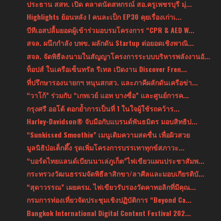
ประธาน สสท. เปิด ตลาดนัดสหกรณ์ สอ.ครูเพชรบุรี มุ่...
Highlights ย้อนหลัง l คนละเป็ก EP30 คุยเรื่องเก่าเ...
บีทีเอสปลื้มยอดผู้เข้าร่วมอบรมโครงการ “CPR & AED W...
สจล. ผนึกกำลัง บพข. ผลักดัน Startup ต่อยอดเชิงพาณิ...
สจล. จัดพิธีลงนามในสัญญาโครงการระบบบริหารพลังงานอั...
ท็อปส์ ในเครือเซ็นทรัล รีเทล เปิดงาน Discover Fren...
ที่ปรึกษารองนายกฯ หนุนสกสว. และภาคีผลักดันเครือข่า...
“วาโก้” ร่วมกับ “เกทเวย์ แอท บางซื่อ” และศูนย์การค...
กรุงศรี ออโต้ ตอกย้ำการเป็นที่ 1 ในใจผู้ใช้รถคว้าร...
Harley-Davidson® จับมือกับแบรนด์พันธมิตร มอบสิทธิป...
“Sunkissed Smoothie” เมนูเติมความสดชื่น เพื่อผิวสวย
มูลนิธิป่อเต็กตึ๊ง รุดเพิ่มโครงการบรรเทาทุกข์สภาวะ...
“บอร์ดไทยแลนด์เบียนนาเล่ภูเก็ต”ไฟเขียวแผนประชาสัมพ...
กระทรวงวัฒนธรรมจัดพิธีลาสิกขา/ลาศีลและมอบเกียรติบั...
“สุดาวรรณ” เผยครม. ไฟเขียวรับรองวัดคาทอลิกที่มีคุณ...
กรมการท่องเที่ยวจัดประชุมเชิงปฏิบัติการ “Beyond Ca...
Bangkok International Digital Content Festival 202...