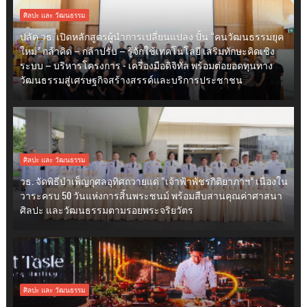
ศิลปะ และ วัฒนธรรม
ปลัด วธ. เปิดหลักสูตรผู้นำการเปลี่ยนแปลง ปั้น “คนวัฒนธรรมยุค
ใหม่” กล้าคิด – กล้าปรับ – รู้จักใช้เทคโนโลยี เสริมทักษะคิดเชิง
ระบบ – บริหารโครงการ - เครื่องมือดิจิทัล พร้อมต่อยอดทุนทาง
วัฒนธรรมสู่เศรษฐกิจสร้างสรรค์และบริการประชาชน
ศิลปะ และ วัฒนธรรม
วธ. จัดพิธีบำเพ็ญกุศลอุทิศถวายแด่ “เจ้าฟ้าพัชรกิติยาภาฯ” เนื่องใน
วาระครบ 50 วันแห่งการสิ้นพระชนม์ พร้อมสืบสานคุณค่าศาสนา
ศิลปะ และวัฒนธรรมตามรอยพระจริยวัตร
ศิลปะ และ วัฒนธรรม