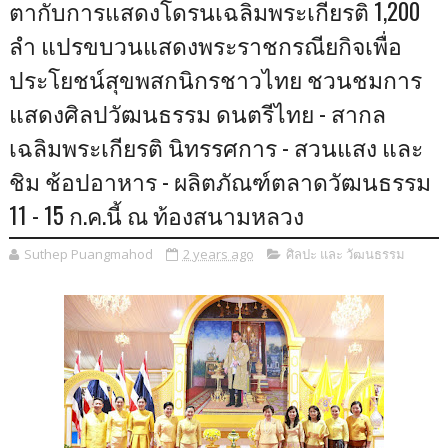
ตากับการแสดงโดรนเฉลิมพระเกียรติ 1,200
ลำ แปรขบวนแสดงพระราชกรณียกิจเพื่อ
ประโยชน์สุขพสกนิกรชาวไทย ชวนชมการ
แสดงศิลปวัฒนธรรม ดนตรีไทย - สากล
เฉลิมพระเกียรติ นิทรรศการ - สวนแสง และ
ชิม ช้อปอาหาร - ผลิตภัณฑ์ตลาดวัฒนธรรม
11 - 15 ก.ค.นี้ ณ ท้องสนามหลวง
Suthep Puangmahod
2 years ago
ศิลปะ และ วัฒนธรรม