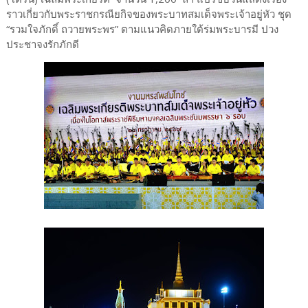
ราวเกี่ยวกับพระราชกรณียกิจของพระบาทสมเด็จพระเจ้าอยู่หัว ชุด
“รวมใจภักดิ์ ถวายพระพร” ตามแนวคิดภายใต้ร่มพระบารมี ปวง
ประชาจงรักภักดี