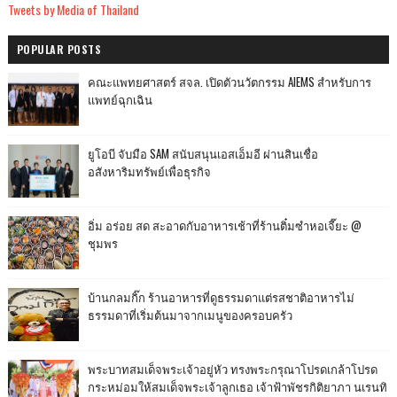
Tweets by Media of Thailand
POPULAR POSTS
คณะแพทยศาสตร์ สจล. เปิดตัวนวัตกรรม AIEMS สำหรับการ
แพทย์ฉุกเฉิน
ยูโอบี จับมือ SAM สนับสนุนเอสเอ็มอี ผ่านสินเชื่อ
อสังหาริมทรัพย์เพื่อธุรกิจ
อิ่ม อร่อย สด สะอาดกับอาหารเช้าที่ร้านติ๋มซำหอเจี๊ยะ @
ชุมพร
บ้านกลมกิ๊ก ร้านอาหารที่ดูธรรมดาแต่รสชาติอาหารไม่
ธรรมดาที่เริ่มต้นมาจากเมนูของครอบครัว
พระบาทสมเด็จพระเจ้าอยู่หัว ทรงพระกรุณาโปรดเกล้าโปรด
กระหม่อมให้สมเด็จพระเจ้าลูกเธอ เจ้าฟ้าพัชรกิติยาภา นเรนทิ