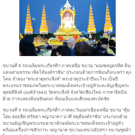
ขบวนที่ 8 รถเฉลิมพระเกียรติฯ ภาคเหนือ ขบวน “มณฑลอุดรทิศ ดิน
แดนสามธรรม เทิดไท้องค์ราชัน” ประกอบด้วยการฟ้อนกิงกะหร่า ตุง
โคม จำลอง “พระธาตุพระสิงห์” พระธาตุประจำปีมะโรง เป็นปี
พระบรมราชสมภพในพระบาทสมเด็จพระเจ้าอยู่หัวและอัญเชิญพระ
พุทธสิหิงค์ (องค์จำลอง) วัดพระสิงห์ จังหวัดเชียงใหม่ การสาธิตปั่น
ฝ้าย การแสดงฟ้อนขันดอก ฟ้อนเล็บและตีกลองสะบัดชัย
ขบวนที่ 9 รถเฉลิมพระเกียรติฯ ภาคตะวันออกเฉียงเหนือ ขบวน “ตุ้ม
โฮม ฮอยฮีต ศรัทธา พญานาคา นาคี สดุดีองค์ราชัน” ประกอบด้วย
ขบวนอัญเชิญพระบรมฉายาลักษณ์พระบาทสมเด็จพระเจ้าอยู่หัว
พร้อมเครื่องราชสักการะ พญานาค ขบวนแห่นางอัปสรา ขบวนชุดผ้า