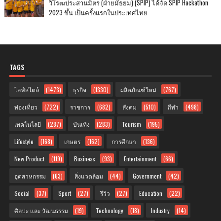
วิโรฒประสานมิตร (ฝ่ายมัธยม) (SPIP) ได้จัด SPIP Hackathon
2023 ขึ้น เป็นครั้งแรกในประเทศไทย
TAGS
ไลฟ์สไตล์
(1473)
ธุรกิจ
(1330)
ผลิตภัณฑ์ใหม่
(767)
ท่องเที่ยว
(722)
ราชการ
(682)
สังคม
(510)
กีฬา
(498)
เทคโนโลยี
(287)
บันเทิง
(283)
Tourism
(195)
Lifestyle
(168)
เกษตร
(162)
การศึกษา
(136)
New Product
(119)
Business
(93)
Entertainment
(66)
อุตสาหกรรม
(63)
สิ่งแวดล้อม
(44)
Government
(42)
Social
(37)
Sport
(27)
รีวิว
(27)
Education
(22)
ศิลปะ และ วัฒนธรรม
(19)
Technology
(18)
Industry
(14)