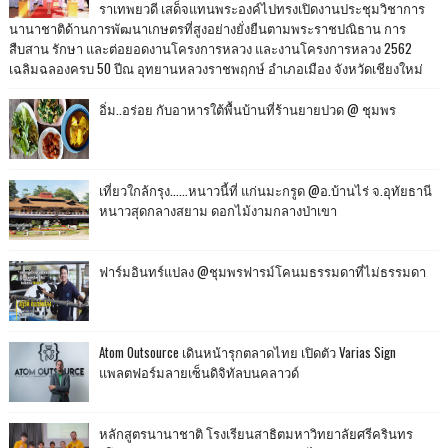
ราเทพยวดี เสด็จแทนพระองค์ไปทรงเปิดงานประชุมวิชาการ
นานาชาติด้านการพัฒนาเกษตรที่สูงอย่างยั่งยืนตามพระราชปณิธาน การ
สืบสาน รักษา และต่อยอดงานโครงการหลวง และงานโครงการหลวง 2562
เฉลิมฉลองครบ 50 ปีณ อุทยานหลวงราชพฤกษ์ อำเภอเมือง จังหวัดเชียงใหม่
อิ่ม..อร่อย กับอาหารใต้พื้นบ้านที่ร้านยายปวด @ ชุมพร
เที่ยวใกล้กรุง......หนาวนี้ที่ แก่นมะกรูด @อ.บ้านไร่ จ.อุทัยธานี
หนาวสุดกลางสยาม ดอกไม้งามกลางป่าเขา
ฟาร์มอินทร์แปลง @ชุมพรฟารม์โคนมธรรมดาที่ไม่ธรรมดา
Atom Outsource เดินหน้ารุกตลาดไทย เปิดตัว Varias Sign
แพลตฟอร์มลายเซ็นดิจิทัลบนคลาวด์
หลักสูตรนานาชาติ โรงเรียนสาธิตมหาวิทยาลัยศรีครินทร