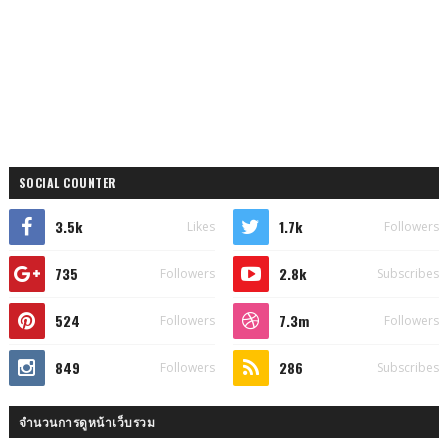
SOCIAL COUNTER
3.5k
1.7k
Likes
Followers
735
2.8k
Followers
Subscribes
524
7.3m
Followers
Followers
849
286
Followers
Subscribes
จำนวนการดูหน้าเว็บรวม