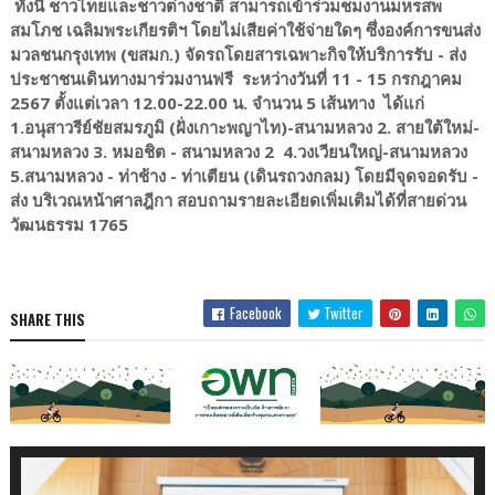
ทั้งนี้ ชาวไทยและชาวต่างชาติ สามารถเข้าร่วมชมงานมหรสพ
สมโภช เฉลิมพระเกียรติฯ โดยไม่เสียค่าใช้จ่ายใดๆ ซึ่งองค์การขนส่ง
มวลชนกรุงเทพ (ขสมก.) จัดรถโดยสารเฉพาะกิจให้บริการรับ - ส่ง
ประชาชนเดินทางมาร่วมงานฟรี ระหว่างวันที่ 11 - 15 กรกฎาคม
2567 ตั้งแต่เวลา 12.00-22.00 น. จำนวน 5 เส้นทาง ได้แก่
1.อนุสาวรีย์ชัยสมรภูมิ (ฝั่งเกาะพญาไท)-สนามหลวง 2. สายใต้ใหม่-
สนามหลวง 3. หมอชิต - สนามหลวง 2 4.วงเวียนใหญ่-สนามหลวง
5.สนามหลวง - ท่าช้าง - ท่าเตียน (เดินรถวงกลม) โดยมีจุดจอดรับ -
ส่ง บริเวณหน้าศาลฎีกา สอบถามรายละเอียดเพิ่มเติมได้ที่สายด่วน
วัฒนธรรม 1765
Facebook
Twitter
SHARE THIS