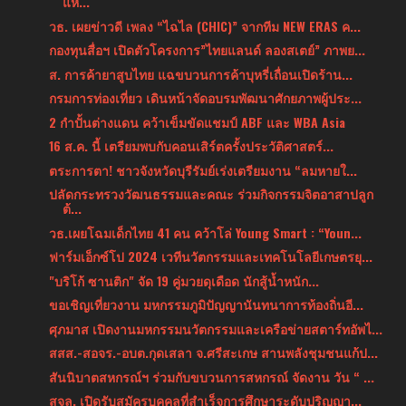
แห...
วธ. เผยข่าวดี เพลง “ไฉไล (CHIC)” จากทีม NEW ERAS ค...
กองทุนสื่อฯ เปิดตัวโครงการ”ไทยแลนด์ ลองสเตย์” ภาพย...
ส. การค้ายาสูบไทย แฉขบวนการค้าบุหรี่เถื่อนเปิดร้าน...
กรมการท่องเที่ยว เดินหน้าจัดอบรมพัฒนาศักยภาพผู้ประ...
2 กำปั้นต่างแดน คว้าเข็มขัดแชมป์ ABF และ WBA Asia
16 ส.ค. นี้ เตรียมพบกับคอนเสิร์ตครั้งประวัติศาสตร์...
ตระการตา! ชาวจังหวัดบุรีรัมย์เร่งเตรียมงาน “ลมหายใ...
ปลัดกระทรวงวัฒนธรรมและคณะ ร่วมกิจกรรมจิตอาสาปลูก
ต้...
วธ.เผยโฉมเด็กไทย 41 คน คว้าโล่ Young Smart : “Youn...
ฟาร์มเอ็กซ์โป 2024 เวทีนวัตกรรมและเทคโนโลยีเกษตรยุ...
"บริโก้ ซานติก" จัด 19 คู่มวยดุเดือด นักสู้น้ำหนัก...
ขอเชิญเที่ยวงาน มหกรรมภูมิปัญญานันทนาการท้องถิ่นอี...
ศุภมาส เปิดงานมหกรรมนวัตกรรมและเครือข่ายสตาร์ทอัพไ...
สสส.-สอจร.-อบต.กุดเสลา จ.ศรีสะเกษ สานพลังชุมชนแก้ป...
สันนิบาตสหกรณ์ฯ ร่วมกับขบวนการสหกรณ์ จัดงาน วัน “ ...
สจล. เปิดรับสมัครบุคคลที่สำเร็จการศึกษาระดับปริญญา...