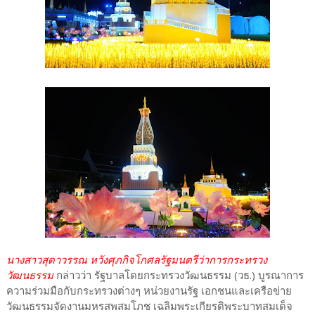
นางสาวสุดาวรรณ หวังศุภกิจโกศลรัฐมนตรีว่าการกระทรวง
วัฒนธรรม
กล่าวว่า รัฐบาลโดยกระทรวงวัฒนธรรม (วธ.) บูรณาการ
ความร่วมมือกับกระทรวงต่างๆ หน่วยงานรัฐ เอกชนและเครือข่าย
วัฒนธรรมจัดงานมหรสพสมโภช เฉลิมพระเกียรติพระบาทสมเด็จ