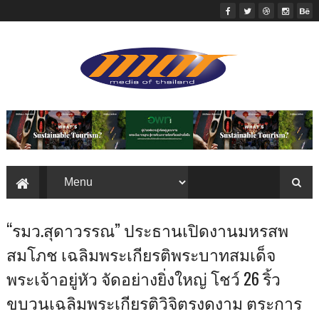
“รมว.สุดาวรรณ” ประธานเปิดงานมหรสพ
สมโภช เฉลิมพระเกียรติพระบาทสมเด็จ
พระเจ้าอยู่หัว จัดอย่างยิ่งใหญ่ โชว์ 26 ริ้ว
ขบวนเฉลิมพระเกียรติวิจิตรงดงาม ตระการ