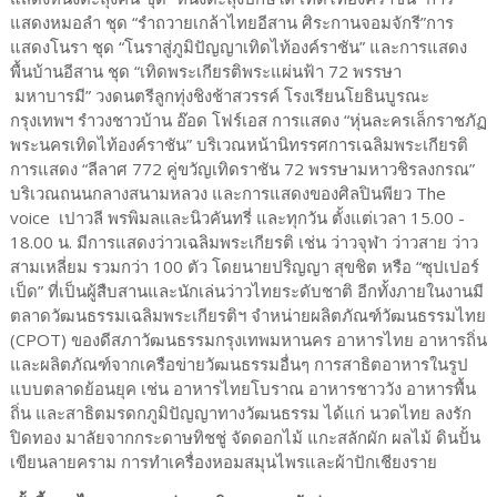
แสดงหมอลำ ชุด “รำถวายเกล้าไทยอีสาน ศิระกานจอมจักรี”การ
แสดงโนรา ชุด “โนราสู่ภูมิปัญญาเทิดไท้องค์ราชัน” และการแสดง
พื้นบ้านอีสาน ชุด “เทิดพระเกียรติพระแผ่นฟ้า 72 พรรษา
มหาบารมี” วงดนตรีลูกทุ่งชิงช้าสวรรค์ โรงเรียนโยธินบูรณะ
กรุงเทพฯ รำวงชาวบ้าน อ๊อด โฟร์เอส การแสดง “หุ่นละครเล็กราชภัฏ
พระนครเทิดไท้องค์ราชัน” บริเวณหน้านิทรรศการเฉลิมพระเกียรติ
การแสดง “ลีลาศ 772 คู่ขวัญเทิดราชัน 72 พรรษามหาวชิรลงกรณ”
บริเวณถนนกลางสนามหลวง และการแสดงของศิลปินพียว The
voice เปาวลี พรพิมลและนิวคันทรี่ และทุกวัน ตั้งแต่เวลา 15.00 -
18.00 น. มีการแสดงว่าวเฉลิมพระเกียรติ เช่น ว่าวจุฬา ว่าวสาย ว่าว
สามเหลี่ยม รวมกว่า 100 ตัว โดยนายปริญญา สุขชิต หรือ “ซุปเปอร์
เป็ด” ที่เป็นผู้สืบสานและนักเล่นว่าวไทยระดับชาติ อีกทั้งภายในงานมี
ตลาดวัฒนธรรมเฉลิมพระเกียรติฯ จำหน่ายผลิตภัณฑ์วัฒนธรรมไทย
(CPOT) ของดีสภาวัฒนธรรมกรุงเทพมหานคร อาหารไทย อาหารถิ่น
และผลิตภัณฑ์จากเครือข่ายวัฒนธรรมอื่นๆ การสาธิตอาหารในรูป
แบบตลาดย้อนยุค เช่น อาหารไทยโบราณ อาหารชาววัง อาหารพื้น
ถิ่น และสาธิตมรดกภูมิปัญญาทางวัฒนธรรม ได้แก่ นวดไทย ลงรัก
ปิดทอง มาลัยจากกระดาษทิชชู่ จัดดอกไม้ แกะสลักผัก ผลไม้ ดินปั้น
เขียนลายคราม การทำเครื่องหอมสมุนไพรและผ้าปักเชียงราย