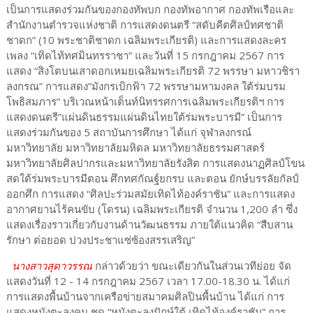
เป็นการแสดงร่วมกันของกองทัพบก กองทัพอากาศ กองทัพเรือและ
สำนักงานตำรวจแห่งชาติ การแสดงดนตรี “สดับคีตศิลป์ทศชาติ
ชาดก” (10 พระชาติชาดก เฉลิมพระเกียรติ) และการแสดงละคร
เพลง “เทิดไท้ทศมินทรราชา” และวันที่ 15 กรกฎาคม 2567 การ
แสดง “สิงโตบนเสาดอกเหมยเฉลิมพระเกียรติ 72 พรรษา มหาวชิรา
ลงกรณ” การแสดง”มังกรเบิกฟ้า 72 พรรษามหามงคล ใต้ร่มบรม
โพธิสมภาร” บริเวณหน้าเต็นท์นิทรรศการเฉลิมพระเกียรติฯ การ
แสดงดนตรี”แผ่นดินธรรมแผ่นดินไทยใต้ร่มพระบารมี” เป็นการ
แสดงร่วมกันของ 5 สถาบันการศึกษา ได้แก่ จุฬาลงกรณ์
มหาวิทยาลัย มหาวิทยาลัยมหิดล มหาวิทยาลัยธรรมศาสตร์
มหาวิทยาลัยศิลปากรและมหาวิทยาลัยรังสิต การแสดงนาฏศิลป์โขน
สดใต้ร่มพระบารมีตอน ศึกทศกัณฐ์ยกรบ และตอน ยักษ์บรรลัยกัลป์
ออกศึก การแสดง “ศิลปะร่วมสมัยเทิดไท้องค์ราชัน” และการแสดง
อากาศยานไร้คนขับ (โดรน) เฉลิมพระเกียรติ จำนวน 1,200 ลำ ซึ่ง
แสดงเรื่องราวเกี่ยวกับงานด้านวัฒนธรรม ภายใต้แนวคิด “สืบสาน
รักษา ต่อยอด ปวงประชาแซ่ซ้องสรรเสริญ”
นางสาวสุดาวรรณ
กล่าวด้วยว่า ขณะเดียวกันในส่วนเวทีย่อย จัด
แสดงวันที่ 12 - 14 กรกฎาคม 2567 เวลา 17.00-18.30 น. ได้แก่
การแสดงพื้นบ้านจากเครือข่ายสมาคมศิลปินพื้นบ้าน ได้แก่ การ
แสดงหนังตะลุงคน ชุด “หนังตะลุงปักษ์ใต้ เทิดไท้องค์ราชัน” การ