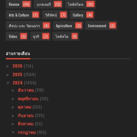
Review
(14)
แกลเลอรี
(13)
ไลฟ์สไตล
(10)
Arts & Culture
(7)
วิดีทัศน์
(7)
Gallery
(4)
ศิลปะ และ วัฒนธรร
(4)
Agriculture
(3)
Environment
(3)
Video
(3)
ธุรกิ
(2)
ไลฟ์สไต
(1)
อ่านรายเดือน
2026
(714)
►
2025
(1594)
►
2024
(1454)
▼
ธันวาคม
(110)
►
พฤศจิกายน
(110)
►
ตุลาคม
(132)
►
กันยายน
(125)
►
สิงหาคม
(92)
►
กรกฎาคม
(155)
▼