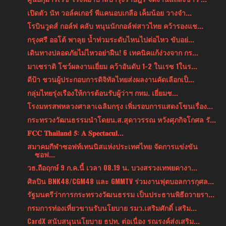
เปิดตัว นัท วอล์คเกอร์ พีแคนอบเกลือ เค็มน้อย วางจำ...
โรบินวูดส์ กอล์ฟ คลับ หนุนนักกอล์ฟสาวไทย คว้ารองแช...
กรุงศรี ออโต้ พาลุย น้ำท่วมระดับไหนไปต่อไหว ขับอย่...
เดินทางปลอดภัยไม่ไหวอย่าฝืน! 6 เทคนิคแก้ง่วงจาก กร...
มาเซราติ โชว์ผลงานเยี่ยม คว้าอันดับ 1-2 ในเรซ 1ในร...
ดีป้า ชวนผู้ประกอบการดิจิทัลไทยส่งผลงานคัดเลือกเป็...
กลุ่มไทยรุ่งเรืองให้การต้อนรับผู้ว่าฯ กทม. เยี่ยมช...
โรงมหรสพหลวงศาลาเฉลิมกรุง เพิ่มรอบการแสดงโขนเรื่อง...
กระทรวงวัฒนธรรมนำโดยน.ส.สุดาวรรณ หวังศุภกิจโกศล รั...
𝐅𝐂𝐂 𝐓𝐡𝐚𝐢𝐥𝐚𝐧𝐝 𝟓: 𝐀 𝐒𝐩𝐞𝐜𝐭𝐚𝐜𝐮𝐥...
สมาคมกีฬาซอฟท์เทนนิสแห่งประเทศไทย จัดการแข่งขัน
ซอฟ...
วธ.ถือฤกษ์ 9 ก.ค.นี้ เวลา 08.19 น. บวงสรวงเทพยดางา...
ศิลปิน BNK48/CGM48 และ GMMTV ร่วมงานฟุตบอลการกุศล...
รัฐมนตรีว่าการกระทรวงวัฒนธรรม เป็นประธานพิธีถวายรา...
กรมการท่องเที่ยวขานรับนโยบาย รมว.เสริมศักดิ์ เสริม...
CardX สนับสนุนนโยบาย ธปท. ต่อเนื่อง รณรงค์ส่งเสริม...