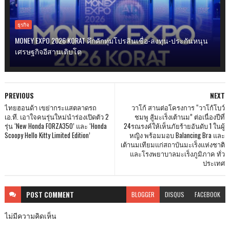
ธุรกิจ
MONEY EXPO 2026 KORAT คึกคักทุ่มโปรสินเชื่อ-ลงทุน-ประกันหนุน
เศรษฐกิจอีสานเติบโต
PREVIOUS
NEXT
ไทยฮอนด้า เขย่ากระแสตลาดรถ
วาโก้ สานต่อโครงการ “วาโก้โบว์
เอ.ที. เอาใจคนรุ่นใหม่นำร่องเปิดตัว 2
ชมพู สู้มะเร็งเต้านม” ต่อเนื่องปีที่
รุ่น ‘New Honda FORZA350’ และ ‘Honda
24รณรงค์ให้เห็นภัยร้ายอันดับ 1 ในผู้
Scoopy Hello Kitty Limited Edition’
หญิง พร้อมมอบ Balancing Bra และ
เต้านมเทียมแก่สถาบันมะเร็งแห่งชาติ
และโรงพยาบาลมะเร็งภูมิภาค ทั่ว
ประเทศ
POST
COMMENT
BLOGGER
DISQUS
FACEBOOK
ไม่มีความคิดเห็น