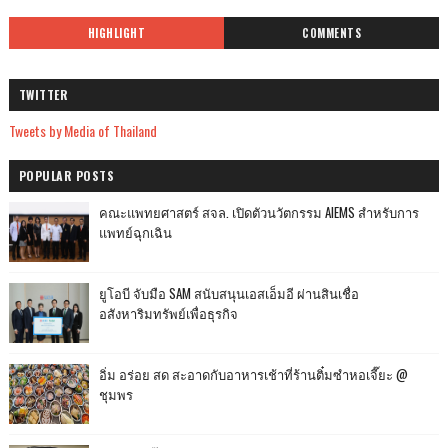
HIGHLIGHT
COMMENTS
TWITTER
Tweets by Media of Thailand
POPULAR POSTS
คณะแพทยศาสตร์ สจล. เปิดตัวนวัตกรรม AIEMS สำหรับการ
แพทย์ฉุกเฉิน
ยูโอบี จับมือ SAM สนับสนุนเอสเอ็มอี ผ่านสินเชื่อ
อสังหาริมทรัพย์เพื่อธุรกิจ
อิ่ม อร่อย สด สะอาดกับอาหารเช้าที่ร้านติ๋มซำหอเจี๊ยะ @
ชุมพร