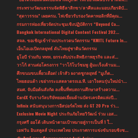
กระทรวงวัฒนธรรมจัดพิธีลาสิกขา/ลาศีลและมอบเกียรติบั...
“สุดาวรรณ” เผยครม. ไฟเขียวรับรองวัดคาทอลิกที่มีคุณ...
กรมการท่องเที่ยวจัดประชุมเชิงปฏิบัติการ “Beyond Ca...
Bangkok International Digital Content Festival 202...
สจล. ขอเชิญเข้าร่วมประกวดนวัตกรรม “KMITL Future In...
เอ็นไอเอเปิดกลยุทธ์ ดันไทยสู่ชาตินวัตกรรม
ยูโอบี ร่วมกับ ททท. ยกระดับประสิทธิภาพธุรกิจ และส่...
วาโก้ สานต่อโครงการ “วาโก้โบว์ชมพู สู้มะเร็งเต้านม...
ศึกขนมขบเคี้ยวเดือด! เจ้าสัว ผงาดชูกลยุทธ์ “มูเก็ต...
ไทยฮอนด้า เขย่ากระแสตลาดรถเอ.ที. เอาใจคนรุ่นใหม่นำ...
สมศ. จับมือต้นสังกัด ลงพื้นที่พบสถานศึกษาสร้างความ...
CardX รับรางวัลบริษัทยอดเยี่ยมด้านบัตรเครดิตแห่งปี...
Infinix สนับสนุนวงการอีสปอร์ตไทย ส่ง GT 20 Pro ร่ว...
Exclusive Movie Night ประกันภัยไทยวิวัฒน์ ร่วม เอส...
กรุงศรี ออโต้ เดินหน้าตามเป้าหมายสู่การเป็นที่ 1 ใ...
เอฟวัน อินสคูลส์ ประเทศไทย ประกาศการแข่งขันรอบชิงช...