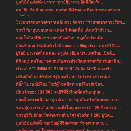
มูลนิธิป่อเต็กตึ๊ง บรรเทาทุกข์ผู้ประสบอัคคีภัยบริเ...
ศน. ฝึกเข้มนักสวดพระมหาชาติคำหลวง สืบสานพระศาสนา
แล...
โรงมหรสพหลวงศาลาเฉลิมกรุง จัดการ “รวมพลอาสาจงรักพ...
ชาวไร่ยาสูบขอบคุณ ก.คลัง ไม่ทอดทิ้ง! เดินหน้าท้วงก...
กลุ่มโรยัล ซีพีเอชฯ ลุยธุรกิจอสังหาฯ ภูเก็ตประเดิม...
ต้อนรับมหกรรมสินค้าไอที Commart Megatech กลางปี 20...
ยูโอบี ประเทศไทย และ พรูเด็นเชียล ประเทศไทย เปิดตั...
W9 หนุนคนไทยวางแผนมีบุตรอย่างมีคุณภาพพร้อมรับอานิส...
เริ่มแล้ว! “COMMART MEGATECH” สัมผัส AI PC ของจริง...
เสริมศักดิ์ พงษ์พานิช รัฐมนตรีว่าการกระทรวงการท่อง...
พี่บิ๊ก ไปรษณีย์ไทย โชว์ผู้โชคดีสุดเซอร์ไพรส์เชียร...
เป็นเจ้าของ EQS 500 รถอีวีที่วิ่งไกลที่สุดในกลุ่มล...
ปลดล็อกทางเลือกลงทุน ด้วย “กองทุนสินทรัพย์นอกตลาดก...
รมว.สุดาวรรณ” เผยความยิ่งใหญ่ตระการตา 26 ริ้วขบวน ...
ชาวบุรีรัมย์น้อมใจทำความดี บริจาคโลหิต 7,200 ยูนิต...
มูลนิธิป่อเต็กตึ๊ง ขอเชิญผู้มีจิตศรัทธาร่วมงานมหาบ...
ศูนย์กุมารเวช โรงพยาบาลบำรุงราษฎร์ จัดงานแถลงข่าว ...