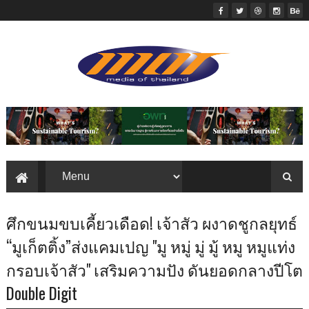
ศึกขนมขบเคี้ยวเดือด! เจ้าสัว ผงาดชูกลยุทธ์
“มูเก็ตติ้ง”ส่งแคมเปญ "มู หมู่ มู่ มู้ หมู หมูแท่ง
กรอบเจ้าสัว" เสริมความปัง ดันยอดกลางปีโต
Double Digit