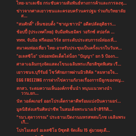
ไทย-มาเลเซีย กระชับความสัมพันธ์ทางการค้าและการลงทุ...
ข่าวจากศาลเยาวชนและครอบครัวนครปฐม ร่วมกับวิทยาลัย
ส...
“สมศักดิ์” เห็นชอบตั้ง “ชาญเชาวน์” อดีตปลัดยุติธรร...
ช้อปปี้ (ประเทศไทย) จับมือพันธมิตร วอริกซ์ สปอร์ต ...
ททท. จับมือ ฟรีดอมเวิร์ส ยกระดับประสบการณ์ท่องเที่...
สมาคมท่องเที่ยว ไทย-อาหรับประชุมเป็นครั้งแรกในวันท...
"อเลสซิโอ" ปล่อยหมัดเด็ดไล่น็อก "ปัญญา" ยก 5 ป้องก...
ศาลาเฉลิมกรุงจัดแสดงโขนเฉลิมพระเกียรติชุดพิเศษ เรื...
เยาวชนจ.บุรีรัมย์ โชว์ศักยภาพผ่านมิวสิคัล “ลมหายใจ...
EGG FREEZING การฝากไข่ความกังวลเรื่องการมีลูกของหญ...
สกสว. ระดมความเห็นองค์กรชั้นนำ หนุนแนวทางนำ
ววน.ยก...
นัท วอล์คเกอร์ ออกโปรเด็ดราคาดีพร้อมแบ่งปันความอร่...
มูลนิธิส่งเสริมศิลปาชีพ ในสมเด็จพระนางเจ้าสิริกิติ...
“รมว.สุดาวรรณ” ประธานเปิดงานมหรสพสมโภช เฉลิมพระ
เกี...
โปรโมเตอร์ อเลสซิโอ บิซุตติ จัดเต็ม 15 คู่มวยดุเดื...