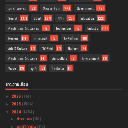
อุตสาหกรรม
(63)
สิ่งแวดล้อม
(44)
Government
(42)
Social
(37)
Sport
(27)
รีวิว
(27)
Education
(22)
ศิลปะ และ วัฒนธรรม
(19)
Technology
(18)
Industry
(14)
Review
(14)
แกลเลอรี
(13)
ไลฟ์สไตล
(10)
Arts & Culture
(7)
วิดีทัศน์
(7)
Gallery
(4)
ศิลปะ และ วัฒนธรร
(4)
Agriculture
(3)
Environment
(3)
Video
(3)
ธุรกิ
(2)
ไลฟ์สไต
(1)
อ่านรายเดือน
2026
(714)
►
2025
(1594)
►
2024
(1454)
▼
ธันวาคม
(110)
►
พฤศจิกายน
(110)
►