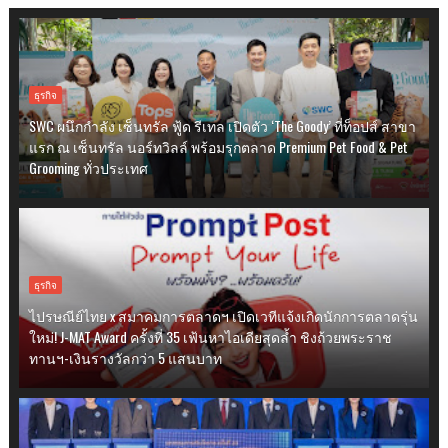
ธุรกิจ
SWC ผนึกกำลัง เซ็นทรัล ฟู้ด รีเทล เปิดตัว ‘The Goody’ ที่ท็อปส์ สาขา
แรก ณ เซ็นทรัล นอร์ทวิลล์ พร้อมรุกตลาด Premium Pet Food & Pet
Grooming ทั่วประเทศ
ธุรกิจ
ไปรษณีย์ไทย x สมาคมการตลาดฯ เปิดเวทีแจ้งเกิดนักการตลาดรุ่น
ใหม่! J-MAT Award ครั้งที่ 35 เฟ้นหาไอเดียสุดล้ำ ชิงถ้วยพระราช
ทานฯ-เงินรางวัลกว่า 5 แสนบาท