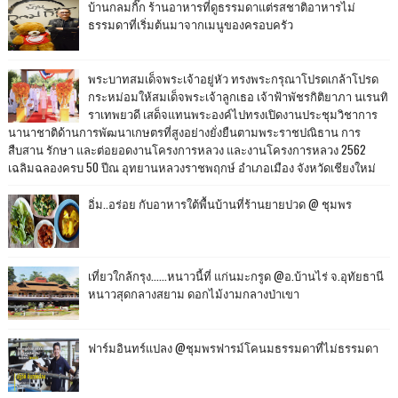
บ้านกลมกิ๊ก ร้านอาหารที่ดูธรรมดาแต่รสชาติอาหารไม่
ธรรมดาที่เริ่มต้นมาจากเมนูของครอบครัว
พระบาทสมเด็จพระเจ้าอยู่หัว ทรงพระกรุณาโปรดเกล้าโปรด
กระหม่อมให้สมเด็จพระเจ้าลูกเธอ เจ้าฟ้าพัชรกิติยาภา นเรนทิ
ราเทพยวดี เสด็จแทนพระองค์ไปทรงเปิดงานประชุมวิชาการ
นานาชาติด้านการพัฒนาเกษตรที่สูงอย่างยั่งยืนตามพระราชปณิธาน การ
สืบสาน รักษา และต่อยอดงานโครงการหลวง และงานโครงการหลวง 2562
เฉลิมฉลองครบ 50 ปีณ อุทยานหลวงราชพฤกษ์ อำเภอเมือง จังหวัดเชียงใหม่
อิ่ม..อร่อย กับอาหารใต้พื้นบ้านที่ร้านยายปวด @ ชุมพร
เที่ยวใกล้กรุง......หนาวนี้ที่ แก่นมะกรูด @อ.บ้านไร่ จ.อุทัยธานี
หนาวสุดกลางสยาม ดอกไม้งามกลางป่าเขา
ฟาร์มอินทร์แปลง @ชุมพรฟารม์โคนมธรรมดาที่ไม่ธรรมดา