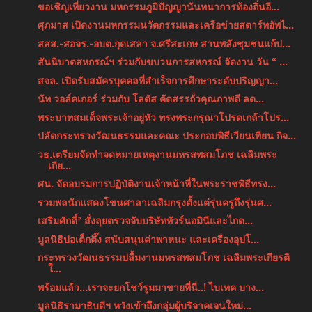
ขอเชิญเที่ยวงาน มหกรรมภูมิปัญญานันทนาการท้องถิ่นอี...
ศุภมาส เปิดงานมหกรรมนวัตกรรมและเครือข่ายสตาร์ทอัพไ...
สสส.-สอจร.-อบต.กุดเสลา จ.ศรีสะเกษ สานพลังชุมชนแก้ป...
สันนิบาตสหกรณ์ฯ ร่วมกับขบวนการสหกรณ์ จัดงาน วัน “ ...
สจล. เปิดรับสมัครบุคคลที่สำเร็จการศึกษาระดับปริญญา...
นัท วอล์คเกอร์ ร่วมกับ โลตัส คัดสรรถั่วคุณภาพดี ลด...
พระบาทสมเด็จพระเจ้าอยู่หัว ทรงพระกรุณาโปรดเกล้าโปร...
ปลัดกระทรวงวัฒนธรรมและคณะ ประกอบพิธีเวียนเทียน กิจ...
วธ.เตรียมจัดทำจดหมายเหตุงานมหรสพสมโภช เฉลิมพระ
เกีย...
ศน. จัดอบรมการปฏิบัติงานเจ้าหน้าที่ในพระราชพิธีทรง...
รวมพลนักแสดงโขนศาลาเฉลิมกรุงตั้งแต่รุ่นครูถึงรุ่นศ...
เสริมศักดิ์” สั่งลุยตรวจจับบริษัททัวร์นอมินีและไกด...
มูลนิธิป่อเต็กตึ๊ง สนับสนุนค่าพาหนะ และเครื่องอุปโ...
กระทรวงวัฒนธรรมปลื้มงานมหรสพสมโภช เฉลิมพระเกียรติ
ใ...
พร้อมแล้ว...เราจะยกโชว์รูมมาขายที่นี่..! ไบเทค บาง...
มูลนิธิรามาธิบดีฯ หวังเข้าถึงกลุ่มผู้บริจาคเจนใหม่...