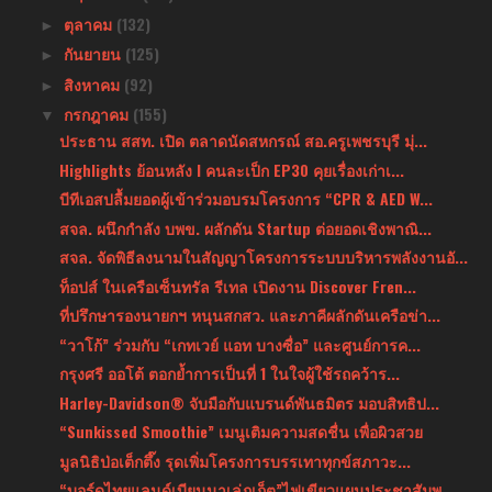
ตุลาคม
(132)
►
กันยายน
(125)
►
สิงหาคม
(92)
►
กรกฎาคม
(155)
▼
ประธาน สสท. เปิด ตลาดนัดสหกรณ์ สอ.ครูเพชรบุรี มุ่...
Highlights ย้อนหลัง l คนละเป็ก EP30 คุยเรื่องเก่าเ...
บีทีเอสปลื้มยอดผู้เข้าร่วมอบรมโครงการ “CPR & AED W...
สจล. ผนึกกำลัง บพข. ผลักดัน Startup ต่อยอดเชิงพาณิ...
สจล. จัดพิธีลงนามในสัญญาโครงการระบบบริหารพลังงานอั...
ท็อปส์ ในเครือเซ็นทรัล รีเทล เปิดงาน Discover Fren...
ที่ปรึกษารองนายกฯ หนุนสกสว. และภาคีผลักดันเครือข่า...
“วาโก้” ร่วมกับ “เกทเวย์ แอท บางซื่อ” และศูนย์การค...
กรุงศรี ออโต้ ตอกย้ำการเป็นที่ 1 ในใจผู้ใช้รถคว้าร...
Harley-Davidson® จับมือกับแบรนด์พันธมิตร มอบสิทธิป...
“Sunkissed Smoothie” เมนูเติมความสดชื่น เพื่อผิวสวย
มูลนิธิป่อเต็กตึ๊ง รุดเพิ่มโครงการบรรเทาทุกข์สภาวะ...
“บอร์ดไทยแลนด์เบียนนาเล่ภูเก็ต”ไฟเขียวแผนประชาสัมพ...