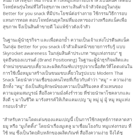
โจทย์คนรุ่นใหม่ที่ใส่ใจสุขภาพ เพราะสินค้าเจ้าสัวจัดอยู่ในกลุ่ม
Better for you snack ที่มีประโยชน์ต่อร่างกาย ใช้กรรมวิธีการอบ
แทนการทอด ตอบโจทย์คนยุคใหม่ที่มองหาของว่างหรือสแน็คเพื่อ
สุขภาพ จึงเป็นสินค้าขายดี ไม่แพ้ข้าวตังเจ้าสัว
ในฐานะผู้นำธุรกิจฯ และเพื่อตอกย้ำ ความเป็นเจ้าแห่งโปรตีนสแน็ค
ในกลุ่ม Better for you snack เจ้าสัวเดินหน้าขยายการรับรู้ แบบ
Skyrocket awareness ในกลุ่มสินค้าประเภท “หมูแท่งกรอบ” ชู
จุดยืนของแบรนด์ (Brand Positioning) ในฐานะผู้นำธุรกิจผลิตและ
จำหน่ายขนมขบเคี้ยวและผลิตภัณฑ์แปรรูปจากเนื้อสัตว์ที่โดดเด่นใน
การใช้เนื้อหมูมาสร้างเป็นขนมขบเคี้ยวในรูปแบบ Modern Thai
Snack โดยนำความเชื่อของคนไทยที่เกี่ยวกับคำว่า "หมู" = ความง่าย
อีกทั้ง "หมู" ยังเป็นสัญลักษณ์ของความเป็นสิริมงคล ตัวแทนของ
ความอุดมสมบูรณ์ สื่อถึงความมั่งคั่งร่ำรวย ที่ช่วยนำพาโชคลาภและ
สิ่งดี ๆ มาในชีวิต มารังสรรค์ให้เกิดแคมเปญ “มู หมู่ มู่ มู้ หมู หมูแท่ง
กรอบเจ้าสัว”
“สำหรับความโดดเด่นของแคมเปญนี้ เป็นการใช้กลยุทธ์การตลาดสา
ยมู หรือ “มูเก็ตติ้ง” โดยนำเรื่องมูเตลู มาเชื่อมโยงกับ หมูแท่งกรอบ ที่
ใช้ หมู ซึ่งเป็นวัตถุดิบหลักของผลิตภัณฑ์ สื่อถึงความง่าย จึงได้ชู