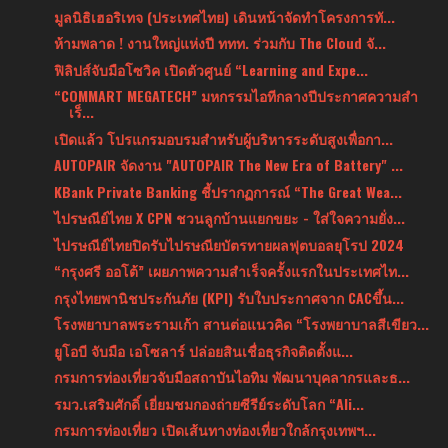
มูลนิธิเฮอริเทจ (ประเทศไทย) เดินหน้าจัดทำโครงการทั...
ห้ามพลาด ! งานใหญ่แห่งปี ททท. ร่วมกับ The Cloud จั...
ฟิลิปส์จับมือโซวิค เปิดตัวศูนย์ “Learning and Expe...
“COMMART MEGATECH” มหกรรมไอทีกลางปีประกาศความสำ
เร็...
เปิดแล้ว โปรแกรมอบรมสำหรับผู้บริหารระดับสูงเพื่อกา...
AUTOPAIR จัดงาน "AUTOPAIR The New Era of Battery" ...
KBank Private Banking ชี้ปรากฏการณ์ “The Great Wea...
ไปรษณีย์ไทย X CPN ชวนลูกบ้านแยกขยะ - ใส่ใจความยั่ง...
ไปรษณีย์ไทยปิดรับไปรษณียบัตรทายผลฟุตบอลยุโรป 2024
“กรุงศรี ออโต้” เผยภาพความสำเร็จครั้งแรกในประเทศไท...
กรุงไทยพานิชประกันภัย (KPI) รับใบประกาศจาก CACขึ้น...
โรงพยาบาลพระรามเก้า สานต่อแนวคิด “โรงพยาบาลสีเขียว...
ยูโอบี จับมือ เอโซลาร์ ปล่อยสินเชื่อธุรกิจติดตั้งแ...
กรมการท่องเที่ยวจับมือสถาบันไอทิม พัฒนาบุคลากรและธ...
รมว.เสริมศักดิ์ เยี่ยมชมกองถ่ายซีรีย์ระดับโลก “Ali...
กรมการท่องเที่ยว เปิดเส้นทางท่องเที่ยวใกล้กรุงเทพฯ...