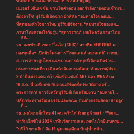
ซันคิสท์ ชวนเลือกทานอาหาร Anti-Aging
เนเจอร์ เซ็นเซชั่น ชวนไขคำตอบ ออกกำลังกายตอนเช้าหร...
ต้องจารึก! บุรีรัมย์เปิดฉาก มิวสิคัล “ลมหายใจของแผ...
ที่สุดของหัวใจชาวไทย บุรีรัมย์จัดงาน “ลมหายใจของแผ...
ภาษาไทยครองใจวัยรุ่น “สุดาวรรณ” เผยโพลวันภาษาไทย
แห...
วธ. เผยข่าวดี เพลง “ไฉไล (CHIC)” จากทีม NEW ERAS ค...
กองทุนสื่อฯ เปิดตัวโครงการ”ไทยแลนด์ ลองสเตย์” ภาพย...
ส. การค้ายาสูบไทย แฉขบวนการค้าบุหรี่เถื่อนเปิดร้าน...
กรมการท่องเที่ยว เดินหน้าจัดอบรมพัฒนาศักยภาพผู้ประ...
2 กำปั้นต่างแดน คว้าเข็มขัดแชมป์ ABF และ WBA Asia
16 ส.ค. นี้ เตรียมพบกับคอนเสิร์ตครั้งประวัติศาสตร์...
ตระการตา! ชาวจังหวัดบุรีรัมย์เร่งเตรียมงาน “ลมหายใ...
ปลัดกระทรวงวัฒนธรรมและคณะ ร่วมกิจกรรมจิตอาสาปลูก
ต้...
วธ.เผยโฉมเด็กไทย 41 คน คว้าโล่ Young Smart : “Youn...
ฟาร์มเอ็กซ์โป 2024 เวทีนวัตกรรมและเทคโนโลยีเกษตรยุ...
"บริโก้ ซานติก" จัด 19 คู่มวยดุเดือด นักสู้น้ำหนัก...