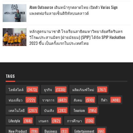
Atom Outsource เดินหน้ารุกตลาดไทย เปิดตัว Varias Sign
แพลตฟอร์มลายเซ็นดิจิทัลบนคลาวด์
หลักสูตรนานาชาติ โรงเรียนสาธิตมหาวิทยาลัยศรีครินทร
วิโรฒประสานมิตร (ฝ่ายมัธยม) (SPIP) ได้จัด SPIP Hackathon
2023 ขึ้น เป็นครั้งแรกในประเทศไทย
TAGS
ไลฟ์สไตล์
(1473)
ธุรกิจ
(1330)
ผลิตภัณฑ์ใหม่
(767)
ท่องเที่ยว
(722)
ราชการ
(682)
สังคม
(510)
กีฬา
(498)
เทคโนโลยี
(287)
บันเทิง
(283)
Tourism
(195)
Lifestyle
(168)
เกษตร
(162)
การศึกษา
(136)
New Product
(119)
Business
(93)
Entertainment
(66)