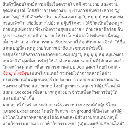
สินค้านี้ตอบโจทย์ความเชื่อเรื่องความโชคดี ความง่าย และความ
อุดมสมบูรณ์ โดยสร้างการจดจำง่าย ๆ ผ่านการเล่นคำระหว่าง "มู"
และ "หมู" ซึ่งมีเสียงพ้องกัน จนเป็นแคมเปญ “มู หมู่ มู่ มู้ หมู หมูแท่ง
กรอบเจ้าสัว” เพื่อสื่อสารไปยังกลุ่มผู้บริโภคว่า ให้ชีวิตเป็นเรื่องหมู ๆ
ด้วยหมูแท่งกรอบ ที่จะเพิ่มความสุขแบบง่าย ๆ ด้วยรสชาติอร่อย ลีน
รูปร่างและสุขภาพดี ทานง่าย ให้ประโยชน์จากโปรตีนของเนื้อหมู
เต็ม ๆ คำ สะดวกในการพกพารับประทานได้ทุกที่ทุกเวลา จึงทำให้ชื่อ
แคมเปญนี้สะดุดหู ง่ายกับการเข้าถึงและชวนจดจำยิ่งขึ้น
กลยุทธ์การสื่อสารการตลาดของแคมเปญ "มู หมู่ มู่ มู้ หมู หมูแท่งกร
อบเจ้าสัว" มุ่งเพิ่มการรับรู้ให้เจ้าสัวหมูแท่งกรอบเป็นที่รู้จักและจดจำ
ในวงกว้าง ผ่านการสื่อสารการตลาดแบบ 360 องศา โดยมี เจมส์ -
จิรายุ ตั้งศรีสุข
เป็นพรีเซนเตอร์ รวมทั้งยังทำการตลาดในต่าง
ประเทศผ่านอินฟลูเอนเซอร์ (Influencer) ตลอดจนการตลาดผ่าน
ช่องทาง offline และ online โดยมี gimmick สนุก ๆ ให้ผู้บริโภคได้
แสกน QR code เพื่อสามารถดูดวงประจำวันเพื่อสร้างการรับรู้ให้
แบรนด์มากยิ่งขึ้น
นอกจากนี้ ยังสร้างประสบการณ์ร่วมระหว่างแบรนด์กับผู้บริโภค
(Brand Experience) โดยจัดกิจกรรม on ground ที่เปิดโอกาสให้ผู้
บริโภคในหลากหลายกลุ่มได้ลิ้มลองและมีส่วนร่วมกับแคมเปญนี้
ผ่านกิจกรรมมากมาย อาทิ “กิจกรรมเขย่า (ห)มูแท่งเซียมซีออนไลน์”