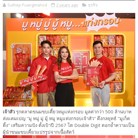
Suthep Puangmahod
2 years ago
ธุรกิจ
เจ้าสัว
รุกตลาดขนมขบเคี้ยวหมูแท่งกรอบ มูลค่ากว่า 500 ล้านบาท
ส่งแคมเปญ "มู หมู่ มู่ มู้ หมู หมูแท่งกรอบเจ้าสัว" ดึงกลยุทธ์ "มูเก็ต
ติ้ง" เสริมความปัง ตั้งเป้าปี 2567 โต Double Digit ตอกย้ำความเป็น
ผู้นำขนมขบเคี้ยวแปรรูปจากเนื้อสัตว์