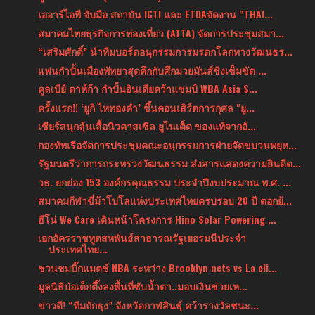
เออาร์ไอพี จับมือ สถาบัน ICTI และ ETDAจัดงาน “THAI...
สมาคมไทยธุรกิจการท่องเที่ยว (ATTA) จัดการประชุมสมา...
“เสริมศักดิ์” นำทีมบอร์ดอนุกรรมการมรดกโลกทางวัฒนธร...
แฟนกำปั้นเมืองพัทยาสุดคึกกับศึกมวยมันส์ชิงเข็มขัด ...
คูลเบีย์ ดาห์ก้า กำปั้นอินเดียคว้าแชมป์ WBA Asia S...
ครั้งแรก!! ‘ยูกิ ไหทองคำ’ ขึ้นคอนเสิร์ตการกุศล "ยู...
เชียร์สนุกลุ้นเสื้อนิวคาสเซิล ยูไนเต็ด ของแท้จากอั...
กองทัพเรือจัดการประชุมคณะอนุกรรมการฝ่ายจัดขบวนพยุห...
รัฐมนตรีว่าการกระทรวงวัฒนธรรม ส่งสารแสดงความยินดีต...
วธ. ยกย่อง 153 องค์กรคุณธรรม ประจำปีงบประมาณ พ.ศ. ...
สมาคมกีฬาขี่ม้าโปโลแห่งประเทศไทยครบรอบ 20 ปี ตอกย้...
ฮีโน่ We Care เดินหน้าโครงการ Hino Solar Powering ...
เอกอัครราชทูตสหพันธ์สาธารณรัฐเยอรมนีประจำ
ประเทศไทย...
ชวนชมบิ๊กแมตช์ NBA ระหว่าง Brooklyn nets vs La cli...
มูลนิธิป่อเต็กตึ๊งลงพื้นที่ซับน้ำตา..มอบเงินช่วยเห...
ข่าวดี! “ทีมถักธุง” จังหวัดกาฬสินธุ์ คว้ารางวัลชนะ...