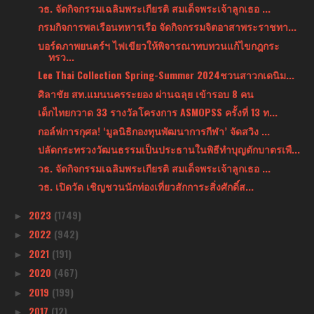
วธ. จัดกิจกรรมเฉลิมพระเกียรติ สมเด็จพระเจ้าลูกเธอ ...
กรมกิจการพลเรือนทหารเรือ จัดกิจกรรมจิตอาสาพระราชทา...
บอร์ดภาพยนตร์ฯ ไฟเขียวให้พิจารณาทบทวนแก้ไขกฎกระ
ทรว...
Lee Thai Collection Spring-Summer 2024ชวนสาวกเดนิม...
ศิลาชัย สท.แมนนครระยอง ผ่านฉลุย เข้ารอบ 8 คน
เด็กไทยกวาด 33 รางวัลโครงการ ASMOPSS ครั้งที่ 13 ท...
กอล์ฟการกุศล! ‘มูลนิธิกองทุนพัฒนาการกีฬา’ จัดสวิง ...
ปลัดกระทรวงวัฒนธรรมเป็นประธานในพิธีทำบุญตักบาตรเพื...
วธ. จัดกิจกรรมเฉลิมพระเกียรติ สมเด็จพระเจ้าลูกเธอ ...
วธ. เปิดวัด เชิญชวนนักท่องเที่ยวสักการะสิ่งศักดิ์ส...
2023
(1749)
►
2022
(942)
►
2021
(191)
►
2020
(467)
►
2019
(199)
►
2017
(12)
►