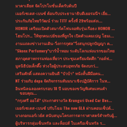
มาคาเลียส จัดโปรโมชั่นเด็ดรับต้นปี
เมอร์เซเดส-เบนซ์ ต้อนรับประธานาธิบดีเยอรมนีฯ เยี่ย...
ประกันภัยไทยวิวัฒน์ ร่วม TITF ครั้งที่ 29พร้อมส่งเ...
HONOR เตรียมเปิดตัวสมาร์ตโฟนจอพับรุ่นเรือธง HONOR ...
โฮมโปร… ให้ทุกคนเปย์ของที่ถูกใจ เปิดตัวแคมเปญ โฮมเ...
งานแถลงข่าวงานเดิน-วิ่งการกุศล"วิ่งสนุกปลูกปัญญา ค...
"Skonx Perfumery”บาร์น้ำหอม ระดับโลกแห่งแรกของไทย
สภาอุตสาหกรรมท่องเที่ยวฯ ประชุมเตรียมจัดศึก "กอล์ฟ...
มูลนิธิป่อเต็กตึ๊ง ห่วงใยผู้ประสบอุทกภัย จัดงบกว่...
เสริมศักดิ์ แสดงความยินดี “บัวบ้า” หนังสั้นฝีมือคน...
NT ร่วมกับ depa จัดกิจกรรมสัมมนาเชิงปฏิบัติการ ในห...
อินทนิลฉลองครบรอบ 18 ปี มอบของขวัญพิเศษแทนคำ
ขอบคุณ...
“กรุงศรี ออโต้” ประกาศรางวัล Krungsri Used Car Bes...
เมอร์เซเดส-เบนซ์ ปรับโฉม The new GLA ผ่านคอนเซ็ปต์...
บางกอกแอร์เวย์ส สนับสนุนโครงการดาราศาสตร์สำหรับผู้...
ผู้บริหารกลุ่มเซ็นทรัล และท็อปส์ ในเครือเซ็นทรัล ร...