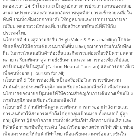
ตลอดเวลา 24 ชั่วโมง และเป็นศูนย์กลางการประสานงานของหน่วย
งานต่างประเทศและสถานเอกอัครราชทูตที่สามารถเข้าช่วยเหลือใน
ทันที รวมทั้งเข้มงวดการบังคับใช้กฎหมายและปราบปรามการเอา
เปรียบ หลอกลวงนักท่องเที่ยว เพื่อสร้างภาพลักษณ์ที่ดีให้กับ
ประเทศไทย
นโยบายที่ 4 มุ่งสู่ความยั่งยืน (High Value & Sustainability) โดยจะ
ขับเคลื่อนให้มีความชัดเจนมากยิ่งขึ้น และบูรณาการร่วมกันกับท้อง
ถิ่น ในการนำเสนอสินค้าท้องถิ่นและกิจกรรมท่องเที่ยวที่มีความหลาก
หลาย เตรียมพัฒนาสู่ความยั่งยืนตามแนวทางการท่องเที่ยวที่ปล่อย
คาร์บอนสุทธิเป็นศูนย์ (Carbon Neutral Tourism) และการท่องเที่ยว
เพื่อคนทั้งมวล (Tourism for All)
นโยบายที่ 5 ใช้การท่องเที่ยวเป็นเครื่องมือในการกระชับความ
สัมพันธ์ของประเทศในภูมิภาคเอเชียตะวันออกเฉียงใต้ เพื่อสานต่อ
นโยบายของนายกรัฐมนตรีที่ให้ความสำคัญกับการเดินทางเชื่อมโยง
ภายในภูมิภาคเอเชียตะวันออกเฉียงใต้
นโยบายที่ 6 ด้านกีฬาพื้นฐาน เร่งพัฒนาการการออกกำลังกายและ
การเล่นกีฬาให้สามารถเข้าถึงได้ทุกกลุ่มเป้าหมาย ทั้งคนปกติ ผู้สูง
อายุ ผู้พิการ ผู้ด้อยโอกาส รวมทั้งส่งเสริมกีฬาเพื่อความเป็นเลิศ และ
กีฬาเพื่อการอาชีพที่ทุกระดับ โดยนำวิทยาศาสตร์การกีฬาเข้ามาช่วย
เพิ่มสมรรถนะให้กับนักกีฬาไทย เพื่อเตรียมความพร้อมแข่งขันใน