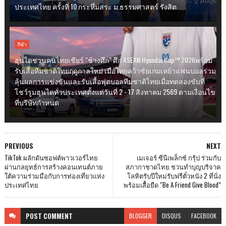
ประเทศไทย ครั้งที่ 10 กระหึ่มสระ ม.ธรรมศาสตร์ รังสิต
กีฬา
ฮุนไดชวนคนไทยเชียร์ "ช้างศึก" ศึก ASEAN Hyundai Cup™ 2026พร้อม
รับเสื้อทีมชาติไทยฤดูกาลใหม่ เมื่อไทยคว้าชัยเกมเหย้าแฟนบอลร่วม
ลุ้นผลการแข่งขันและรับเสื้อฟุตบอลทีมชาติไทยเมื่อทดลองขับที่
โชว์รูมฮุนไดทั่วประเทศตั้งแต่วันที่ 2 - 17 สิงหาคม 2569 ตามเงื่อนไข
ที่บริษัทกำหนด
PREVIOUS
NEXT
TikTok ผลักดันซอฟต์พาวเวอร์ไทย
เมเจอร์ ซีนีเพล็กซ์ กรุ้ป ร่วมกับ
ผ่านกลยุทธ์การสร้างคอนเทนต์ภาย
สภากาชาดไทย ชวนทำบุญบริจาค
ใต้ความร่วมมือกับการท่องเที่ยวแห่ง
โลหิตรับปีใหม่รับฟรีตั๋วหนัง 2 ที่นั่ง
ประเทศไทย
พร้อมเสื้อยืด “Be A Friend Give Blood”
POST
COMMENT
BLOGGER
DISQUS
FACEBOOK