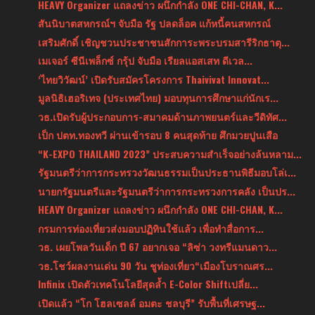
HEAVY Organizer แถลงข่าว ผนึกกำลัง ONE CHI-CHAN, K...
สันนิบาตสหกรณ์ฯ จับมือ รัฐ ปลดล็อค แก้หนี้คนสหกรณ์
เสริมศักดิ์ เชิญชวนประชาชนสักการะพระบรมสารีริกธาตุ...
เมเจอร์ ซีนีเพล็กซ์ กรุ้ป จับมือ เรียลแอสเสท ดีเวล...
‘ไทยวิวัฒน์’ เปิดรับสมัครโครงการ Thaivivat Innovat...
มูลนิธิเฮอริเทจ (ประเทศไทย) มอบทุนการศึกษาแก่นักเร...
วธ.เปิดรับผู้ประกอบการ-สมาคมด้านภาพยนตร์และวีดิทัศ...
เป็ก ปตท.ทองทวี ผ่านเข้ารอบ 8 คนสุดท้าย ศึกมวยปูนเสือ
“K-EXPO THAILAND 2023” ประสบความสำเร็จอย่างล้นหลาม...
รัฐมนตรีว่าการกระทรวงวัฒนธรรมเป็นประธานพิธีมอบโล่เ...
นายกรัฐมนตรีและรัฐมนตรีว่าการกระทรวงการคลัง เป็นปร...
HEAVY Organizer แถลงข่าว ผนึกกำลัง ONE CHI-CHAN, K...
กรมการท่องเที่ยวส่งมอบปฏิทินใช้แล้ว เพื่อทำสื่อการ...
วธ. เผยโพลวันเด็ก ปี 67 อยากเจอ “ลิซ่า วงทรีแมนดาว...
วธ.โชว์ผลงานเด่น 90 วัน ชูท่องเที่ยว“เมืองโบราณศร...
Infinix เปิดตัวเทคโนโลยีสุดล้ำ E-Color Shiftเปลี่ย...
เปิดแล้ว “โก โฮลเซลล์ อมตะ ชลบุรี” รับพื้นที่เศรษฐ...