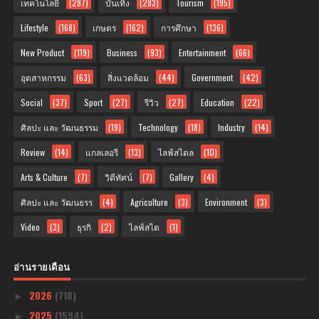
เทคโนโลยี
(287)
บันเทิง
(283)
Tourism
(195)
Lifestyle
(168)
เกษตร
(162)
การศึกษา
(136)
New Product
(119)
Business
(93)
Entertainment
(66)
อุตสาหกรรม
(63)
สิ่งแวดล้อม
(44)
Government
(42)
Social
(37)
Sport
(27)
รีวิว
(27)
Education
(22)
ศิลปะ และ วัฒนธรรม
(19)
Technology
(18)
Industry
(14)
Review
(14)
แกลเลอรี
(13)
ไลฟ์สไตล
(10)
Arts & Culture
(7)
วิดีทัศน์
(7)
Gallery
(4)
ศิลปะ และ วัฒนธรร
(4)
Agriculture
(3)
Environment
(3)
Video
(3)
ธุรกิ
(2)
ไลฟ์สไต
(1)
อ่านรายเดือน
2026
(718)
►
2025
(1594)
►