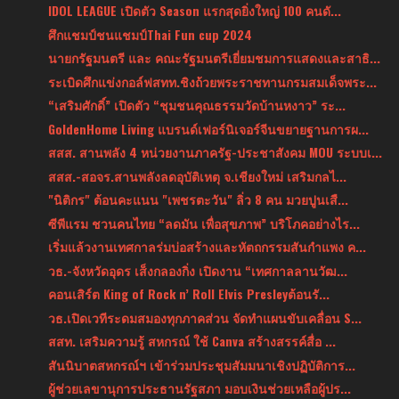
IDOL LEAGUE เปิดตัว Season แรกสุดยิ่งใหญ่ 100 คนดั...
ศึกแชมป์ชนแชมป์Thai Fun cup 2024
นายกรัฐมนตรี และ คณะรัฐมนตรีเยี่ยมชมการแสดงและสาธิ...
ระเบิดศึกแข่งกอล์ฟสทท.ชิงถ้วยพระราชทานกรมสมเด็จพระ...
“เสริมศักดิ์” เปิดตัว “ชุมชนคุณธรรมวัดบ้านหงาว” ระ...
GoldenHome Living แบรนด์เฟอร์นิเจอร์จีนขยายฐานการผ...
สสส. สานพลัง 4 หน่วยงานภาครัฐ-ประชาสังคม MOU ระบบเ...
สสส.-สอจร.สานพลังลดอุบัติเหตุ จ.เชียงใหม่ เสริมกลไ...
"นิติกร" ต้อนคะแนน "เพชรตะวัน" ลิ่ว 8 คน มวยปูนเสื...
ซีพีแรม ชวนคนไทย “ลดมัน เพื่อสุขภาพ” บริโภคอย่างไร...
เริ่มแล้วงานเทศกาลร่มบ่อสร้างและหัตถกรรมสันกำแพง ค...
วธ.-จังหวัดอุดร เส็งกลองกิ่ง เปิดงาน “เทศกาลลานวัฒ...
คอนเสิร์ต King of Rock n’ Roll Elvis Presleyต้อนรั...
วธ.เปิดเวทีระดมสมองทุกภาคส่วน จัดทำแผนขับเคลื่อน S...
สสท. เสริมความรู้ สหกรณ์ ใช้ Canva สร้างสรรค์สื่อ ...
สันนิบาตสหกรณ์ฯ เข้าร่วมประชุมสัมมนาเชิงปฏิบัติการ...
ผู้ช่วยเลขานุการประธานรัฐสภา มอบเงินช่วยเหลือผู้ปร...