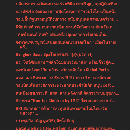
ปลัดกระทรวงวัฒนธรรม ร่วมพิธีถวายปริญญาดุษฎีบัณฑิตก...
กองทัพเรือ จัดแถลงข่าวเปิดโครงการ “รวมใจไทยเป็นหนึ...
วธ.ปลื้มรัฐบาลอนุมัติงบกลาง สนับสนุนคนภาพยนตร์ร่วม...
พิพิธภัณฑ์การเกษตรฯสุดอินเทรนด์จัดกิจกรรมต้อนรับเด...
“คิดซ์ แอนด์ คิทซ์” เดินเครื่องลุยตลาดการ์ดเกมเต็ม...
จังหวัดเพชรบูรณ์เสนอแผนพัฒนามรดกโลก “เมืองโบราณ
ศรี...
Bangkok Oasis Spaโอเอซิสสปา(สุขุมวิท 31)
อว. โชว์ศักยภาพ “พลิกโฉมมหาวิทยาลัย” พร้อมก้าวสู่ค...
เคาน์เตอร์เซอร์วิส คว้ารางวัลระดับโลก Global Perfo...
สจล. เผย ทิศทางการบริหาร ปี ’67 การบริหารองค์กรอย่...
วธ.เปิดเส้นทางสักการะพระธาตุประจำปีเกิด หนุน soft ...
คนเมืองสุขภาวะดี! สสส. สานพลังภาคี จัดการระบบสุขภา...
กิจกรรม “Run for Children by TMC” วิ่งรอบเยาวราช 2...
BRI สมาคมการค้าการลงทุนเส้นทางสายไหมไทย-จีน
แสวงหา...
ประชุมวิสามัญ มูลนิธิภูมิพโลภิกขุ
มูลนิธิเฮอริเทจ (ประเทศไทย) ร่วมกับหน่วยทันตกรรมเค...