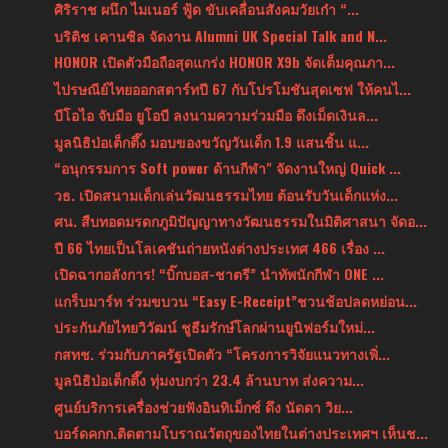
ศิริราช ผนึก ไมเนอร์ ฟู้ด ขับเคลื่อนสังคมวัยเก๋า “...
บริติช เคานซิล จัดงาน Alumni UK Special Talk and N...
HONOR เปิดตัวมือถือสุดแกร่ง HONOR X9b จัดเต็มคุณภา...
ไปรษณีย์ไทยออกสตาร์ทปี 67 กับโปรโมชันสุดเซฟ ให้คนไ...
บีโอไอ จับมือ ยูโอบี ลงนามความร่วมมือ ดึงเม็ดเงินล...
มูลนิธิป่อเต็กตึ๊ง มอบของขวัญวันเด็ก 1.9 แสนชิ้น แ...
“อนุกรรมการ Soft power ด้านกีฬา" จัดงานใหญ่ Quick ...
วธ. เปิดสนามเด็กเล่นวัฒนธรรมไทย ต้อนรับวันเด็กแห่ง...
ศน. สืบทอดมรดกภูมิปัญญาทางวัฒนธรรมในมิติศาสนา จัดอ...
ปี 66 ไทยเป็นโลเคชันถ่ายหนังต่างประเทศ 466 เรื่อง ...
เปิดฉากอลังการ! “บิ๊กบอส-ชาตรี” นำทัพนักกีฬา ONE ...
แกร็บมาร์ท ร่วมขบวน “Easy E-Receipt”ชวนช้อปลดหย่อน...
ประกันภัยไทยวิวัฒน์ ชูธีมรักษ์โลกผ่านยูนิฟอร์มใหม่...
กสทช. ร่วมกับภาครัฐเปิดตัว “โครงการวิจัยแนวทางเพิ่...
มูลนิธิป่อเต็กตึ๊ง ทุ่มงบกว่า 23.4 ล้านบาท ส่งความ...
ศูนย์บริการเครื่องช่วยฟังอินทิเม็กซ์ ดึง นัดดา วิย...
บอร์ดคกก.ติดตามโบราณวัตถุของไทยในต่างประเทศฯ เห็นช...