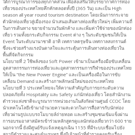
ใต้การบูรณาการของทุกภาคส่วน เพื่อส่งเสริมให้บรรยากาศการท่อง
เที่ยวของประเทศไทยคึกคักตลอดทั้งปี (365 วัน) และเป็น High
season all year round tourism destination โดยเน้นการกระจาย
ตัวนักท่องเที่ยวสู่เมืองรอง นำเสนอเส้นทางท่องเที่ยวใหม่ๆ เพิ่มความถี่
ในการเดินทาง ขยายจำนวนวันพักค้าง และเพิ่มค่าใช้จ่ายของนักท่อง
เที่ยว รวมทั้งยกระดับกิจกรรม Event ต่าง ๆ ในระดับชุมชนให้เป็น
Event ในระดับนานาชาติ อาทิ เทศกาลตรุษจีน เทศกาลสงกรานต์
ซึ่งจะช่วยสร้างแรงบันดาลใจและกระตุ้นการเดินทางท่องเที่ยวใน
พื้นที่จัดกิจกรรม
นโยบายที่ 2 ใช้พลังของ Soft Power เข้ามาเป็นเครื่องมือขับเคลื่อน
อุตสาหกรรมการท่องเที่ยวและอุตสาหกรรมการกีฬาของประเทศไทย
ให้เป็น “the New Power Engine” และเป็นเครื่องมือในการขับ
เคลื่อน Demand และสร้างภาพลักษณ์ใหม่ของประเทศไทย
นโยบายที่ 3 ประเทศไทยจะให้ความสำคัญกับการยกระดับความ
ปลอดภัยทั้ง Hospitality และ Safety แก่นักท่องเที่ยว โดยสำนักงาน
ตำรวจแห่งชาติจะบูรณาการหน่วยงานในสังกัดผ่านศูนย์ CCOC โดย
นำเทคโนโลยีเข้ามาอำนวยความสะดวกในการสื่อสารกับนักท่อง
เที่ยวผ่านรูปแบบรถโมบายล์ถ่ายทอด และสร้างชุมชนเข้มแข็งผ่าน
การอบรมอาสาสมัครเข้าร่วมหลักสูตรดูแลนักท่องเที่ยวกว่า 600 ราย
นอกจากนี้ ยังมีศูนย์รับแจ้งเหตุฉุกเฉิน 1155 ที่มีระบบเชื่อมไปยัง
สถานีตำรวจและศูนย์นเรนทร ซึ่งมีเจ้าหน้าที่ตำรวจคอยรับเรื่อง