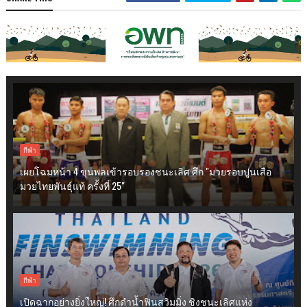
กีฬา
เผยโฉมหน้า 4 ขุนพลเข้ารอบรองชนะเลิศ ศึก "มวยรอบปูนเสือ
มวยไทยพันธุ์แท้ ครั้งที่ 25"
กีฬา
เปิดฉากอย่างยิ่งใหญ่! ศึกดำน้ำฟินสวิมมิ่ง ชิงชนะเลิศแห่ง