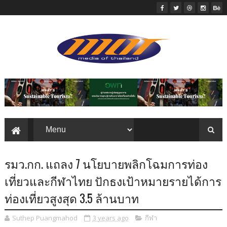
รมว.กก. แถลง 7 นโยบายพลิกโฉมการท่อง
เที่ยวและกีฬาไทย ปักธงเป้าหมายรายได้การ
ท่องเที่ยวสูงสุด 3.5 ล้านบาท
Suthep Puangmahod
3 years ago
กีฬา