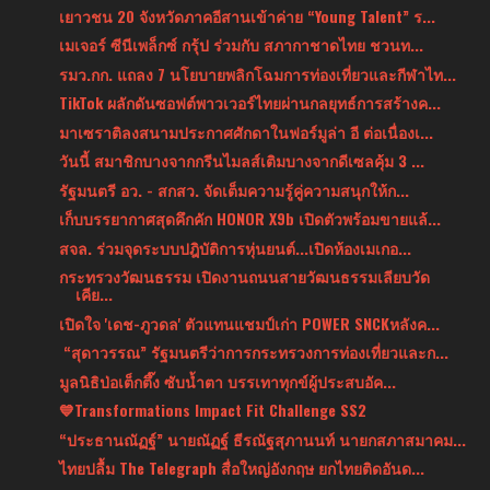
เยาวชน 20 จังหวัดภาคอีสานเข้าค่าย “Young Talent” ร...
เมเจอร์ ซีนีเพล็กซ์ กรุ้ป ร่วมกับ สภากาชาดไทย ชวนท...
รมว.กก. แถลง 7 นโยบายพลิกโฉมการท่องเที่ยวและกีฬาไท...
TikTok ผลักดันซอฟต์พาวเวอร์ไทยผ่านกลยุทธ์การสร้างค...
มาเซราติลงสนามประกาศศักดาในฟอร์มูล่า อี ต่อเนื่องเ...
วันนี้ สมาชิกบางจากกรีนไมลส์เติมบางจากดีเซลคุ้ม 3 ...
รัฐมนตรี อว. - สกสว. จัดเต็มความรู้คู่ความสนุกให้ก...
เก็บบรรยากาศสุดคึกคัก HONOR X9b เปิดตัวพร้อมขายแล้...
สจล. ร่วมจุดระบบปฎิบัติการหุ่นยนต์...เปิดห้องเมเกอ...
กระทรวงวัฒนธรรม เปิดงานถนนสายวัฒนธรรมเลียบวัด
เคีย...
เปิดใจ 'เดช-ภูวดล' ตัวแทนแชมป์เก่า POWER SNCKหลังค...
“สุดาวรรณ” รัฐมนตรีว่าการกระทรวงการท่องเที่ยวและก...
มูลนิธิป่อเต็กตึ๊ง ซับน้ำตา บรรเทาทุกข์ผู้ประสบอัค...
💙Transformations Impact Fit Challenge SS2
“ประธานณัฏฐ์” นายณัฏฐ์ ธีรณัฐสุภานนท์ นายกสภาสมาคม...
ไทยปลื้ม The Telegraph สื่อใหญ่อังกฤษ ยกไทยติดอันด...