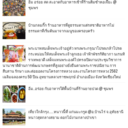
อิ่ม อร่อย สด สะอาดกับอาหารเช้าที่ร้านติ๋มซำหอเจี๊ยะ @
ชุมพร
บ้านกลมกิ๊ก ร้านอาหารที่ดูธรรมดาแต่รสชาติอาหารไม่
ธรรมดาที่เริ่มต้นมาจากเมนูของครอบครัว
พระบาทสมเด็จพระเจ้าอยู่หัว ทรงพระกรุณาโปรดเกล้าโปรด
กระหม่อมให้สมเด็จพระเจ้าลูกเธอ เจ้าฟ้าพัชรกิติยาภา นเรนทิ
ราเทพยวดี เสด็จแทนพระองค์ไปทรงเปิดงานประชุมวิชาการ
นานาชาติด้านการพัฒนาเกษตรที่สูงอย่างยั่งยืนตามพระราชปณิธาน การ
สืบสาน รักษา และต่อยอดงานโครงการหลวง และงานโครงการหลวง 2562
เฉลิมฉลองครบ 50 ปีณ อุทยานหลวงราชพฤกษ์ อำเภอเมือง จังหวัดเชียงใหม่
อิ่ม..อร่อย กับอาหารใต้พื้นบ้านที่ร้านยายปวด @ ชุมพร
เที่ยวใกล้กรุง......หนาวนี้ที่ แก่นมะกรูด @อ.บ้านไร่ จ.อุทัยธานี
หนาวสุดกลางสยาม ดอกไม้งามกลางป่าเขา