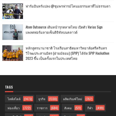
ฟาร์มอินทร์แปลง @ชุมพรฟารม์โคนมธรรมดาที่ไม่ธรรมดา
Atom Outsource เดินหน้ารุกตลาดไทย เปิดตัว Varias Sign
แพลตฟอร์มลายเซ็นดิจิทัลบนคลาวด์
หลักสูตรนานาชาติ โรงเรียนสาธิตมหาวิทยาลัยศรีครินทร
วิโรฒประสานมิตร (ฝ่ายมัธยม) (SPIP) ได้จัด SPIP Hackathon
2023 ขึ้น เป็นครั้งแรกในประเทศไทย
TAGS
ไลฟ์สไตล์
(1473)
ธุรกิจ
(1330)
ผลิตภัณฑ์ใหม่
(767)
ท่องเที่ยว
(722)
ราชการ
(684)
สังคม
(511)
กีฬา
(499)