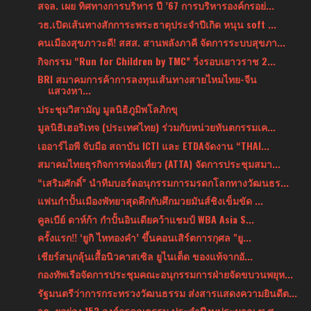
สจล. เผย ทิศทางการบริหาร ปี ’67 การบริหารองค์กรอย่...
วธ.เปิดเส้นทางสักการะพระธาตุประจำปีเกิด หนุน soft ...
คนเมืองสุขภาวะดี! สสส. สานพลังภาคี จัดการระบบสุขภา...
กิจกรรม “Run for Children by TMC” วิ่งรอบเยาวราช 2...
BRI สมาคมการค้าการลงทุนเส้นทางสายไหมไทย-จีน
แสวงหา...
ประชุมวิสามัญ มูลนิธิภูมิพโลภิกขุ
มูลนิธิเฮอริเทจ (ประเทศไทย) ร่วมกับหน่วยทันตกรรมเค...
เออาร์ไอพี จับมือ สถาบัน ICTI และ ETDAจัดงาน “THAI...
สมาคมไทยธุรกิจการท่องเที่ยว (ATTA) จัดการประชุมสมา...
“เสริมศักดิ์” นำทีมบอร์ดอนุกรรมการมรดกโลกทางวัฒนธร...
แฟนกำปั้นเมืองพัทยาสุดคึกกับศึกมวยมันส์ชิงเข็มขัด ...
คูลเบีย์ ดาห์ก้า กำปั้นอินเดียคว้าแชมป์ WBA Asia S...
ครั้งแรก!! ‘ยูกิ ไหทองคำ’ ขึ้นคอนเสิร์ตการกุศล "ยู...
เชียร์สนุกลุ้นเสื้อนิวคาสเซิล ยูไนเต็ด ของแท้จากอั...
กองทัพเรือจัดการประชุมคณะอนุกรรมการฝ่ายจัดขบวนพยุห...
รัฐมนตรีว่าการกระทรวงวัฒนธรรม ส่งสารแสดงความยินดีต...
วธ. ยกย่อง 153 องค์กรคุณธรรม ประจำปีงบประมาณ พ.ศ. ...