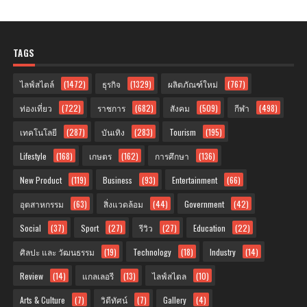
TAGS
ไลฟ์สไตล์
(1472)
ธุรกิจ
(1329)
ผลิตภัณฑ์ใหม่
(767)
ท่องเที่ยว
(722)
ราชการ
(682)
สังคม
(509)
กีฬา
(498)
เทคโนโลยี
(287)
บันเทิง
(283)
Tourism
(195)
Lifestyle
(168)
เกษตร
(162)
การศึกษา
(136)
New Product
(119)
Business
(93)
Entertainment
(66)
อุตสาหกรรม
(63)
สิ่งแวดล้อม
(44)
Government
(42)
Social
(37)
Sport
(27)
รีวิว
(27)
Education
(22)
ศิลปะ และ วัฒนธรรม
(19)
Technology
(18)
Industry
(14)
Review
(14)
แกลเลอรี
(13)
ไลฟ์สไตล
(10)
Arts & Culture
(7)
วิดีทัศน์
(7)
Gallery
(4)