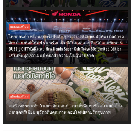
ผลิตภัณฑ์ใหม่
ไทยฮอนด้า พร้อมลุยครึ่งปีหลัง ชู Honda 160 Series นำทัพ เปิดตัวรถ
จักรยานยนต์ใหม่ 4 รุ่น พร้อมเติมสีสันคอลแลบดิสนีย์และพิกซาร์
BUZZ LIGHTYEAR และ New Honda Super Cub Tokyo 80s Limited Edition
เสริมทัพทุกเซกเมนต์ ตอกย้ำความเป็นผู้นำตลาด
ผลิตภัณฑ์ใหม่
เฮอริเทจ ชวนทำ "เนยถั่วอัลมอนด์ - เนยถั่วพิสทาชิโอ" เนยถั่วโฮม
เมดสุดพรีเมียม ชูวัตถุดิบคุณภาพ ตอบโจทย์สายรักสุขภาพ