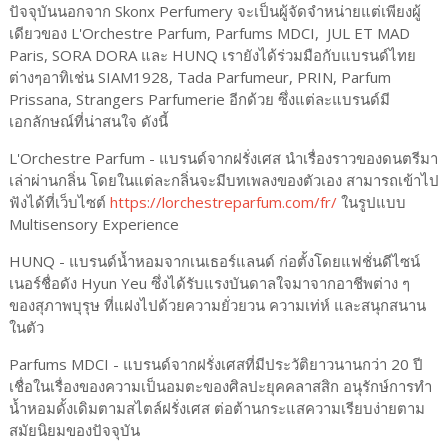
ปัจจุบันนอกจาก Skonx Perfumery จะเป็นผู้จัดจำหน่ายแต่เพียงผู้
เดียวของ L'Orchestre Parfum, Parfums MDCI, JUL ET MAD
Paris, SORA DORA และ HUNQ เรายังได้ร่วมมือกับแบรนด์ไทย
ต่างๆอาทิเช่น SIAM1928, Tada Parfumeur, PRIN, Parfum
Prissana, Strangers Parfumerie อีกด้วย ซึ่งแต่ละแบรนด์มี
เอกลักษณ์ที่น่าสนใจ ดังนี้
L'Orchestre Parfum - แบรนด์จากฝรั่งเศส นำเรื่องราวของดนตรีมา
เล่าผ่านกลิ่น โดยในแต่ละกลิ่นจะมีบทเพลงของตัวเอง สามารถเข้าไป
ฟังได้ที่เว็บไซต์
https://lorchestreparfum.com/fr/
ในรูปแบบ
Multisensory Experience
HUNQ - แบรนด์น้ำหอมจากเนเธอร์แลนด์ ก่อตั้งโดยแฟชั่นดีไซน์
เนอร์ชื่อดัง Hyun Yeu ซึ่งได้รับแรงบันดาลใจมาจากอาชีพต่าง ๆ
ของสุภาพบุรุษ ที่แฝงไปด้วยความยั่วยวน ความเท่ห์ และสนุกสนาน
ในตัว
Parfums MDCI - แบรนด์จากฝรั่งเศสที่มีประวัติยาวนานกว่า 20 ปี
เชื่อในเรื่องของความเป็นอมตะของศิลปะยุคคลาสสิก อนุรักษ์การทำ
น้ำหอมดั้งเดิมตามสไตล์ฝรั่งเศส ต่อต้านกระแสความเรียบง่ายตาม
สมัยนิยมของปัจจุบัน