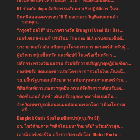
NT ร่วมกับ depa จัดกิจกรรมสัมมนาเชิงปฏิบัติการ ในห...
อินทนิลฉลองครบรอบ 18 ปี มอบของขวัญพิเศษแทนคำ
ขอบคุณ...
“กรุงศรี ออโต้” ประกาศรางวัล Krungsri Used Car Bes...
เมอร์เซเดส-เบนซ์ ปรับโฉม The new GLA ผ่านคอนเซ็ปต์...
บางกอกแอร์เวย์ส สนับสนุนโครงการดาราศาสตร์สำหรับผู้...
ผู้บริหารกลุ่มเซ็นทรัล และท็อปส์ ในเครือเซ็นทรัล ร...
ปลัดกระทรวงวัฒนธรรม ร่วมพิธีถวายปริญญาดุษฎีบัณฑิตก...
กองทัพเรือ จัดแถลงข่าวเปิดโครงการ “รวมใจไทยเป็นหนึ...
วธ.ปลื้มรัฐบาลอนุมัติงบกลาง สนับสนุนคนภาพยนตร์ร่วม...
พิพิธภัณฑ์การเกษตรฯสุดอินเทรนด์จัดกิจกรรมต้อนรับเด...
“คิดซ์ แอนด์ คิทซ์” เดินเครื่องลุยตลาดการ์ดเกมเต็ม...
จังหวัดเพชรบูรณ์เสนอแผนพัฒนามรดกโลก “เมืองโบราณ
ศรี...
Bangkok Oasis Spaโอเอซิสสปา(สุขุมวิท 31)
อว. โชว์ศักยภาพ “พลิกโฉมมหาวิทยาลัย” พร้อมก้าวสู่ค...
เคาน์เตอร์เซอร์วิส คว้ารางวัลระดับโลก Global Perfo...