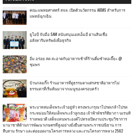
คณะแพทยศาสตร์ สจล. เปิดตัวนวัตกรรม AIEMS สำหรับการ
แพทย์ฉุกเฉิน
ยูโอบี จับมือ SAM สนับสนุนเอสเอ็มอี ผ่านสินเชื่อ
อสังหาริมทรัพย์เพื่อธุรกิจ
อิ่ม อร่อย สด สะอาดกับอาหารเช้าที่ร้านติ๋มซำหอเจี๊ยะ @
ชุมพร
บ้านกลมกิ๊ก ร้านอาหารที่ดูธรรมดาแต่รสชาติอาหารไม่
ธรรมดาที่เริ่มต้นมาจากเมนูของครอบครัว
พระบาทสมเด็จพระเจ้าอยู่หัว ทรงพระกรุณาโปรดเกล้าโปรด
กระหม่อมให้สมเด็จพระเจ้าลูกเธอ เจ้าฟ้าพัชรกิติยาภา นเรนทิ
ราเทพยวดี เสด็จแทนพระองค์ไปทรงเปิดงานประชุมวิชาการ
นานาชาติด้านการพัฒนาเกษตรที่สูงอย่างยั่งยืนตามพระราชปณิธาน การ
สืบสาน รักษา และต่อยอดงานโครงการหลวง และงานโครงการหลวง 2562