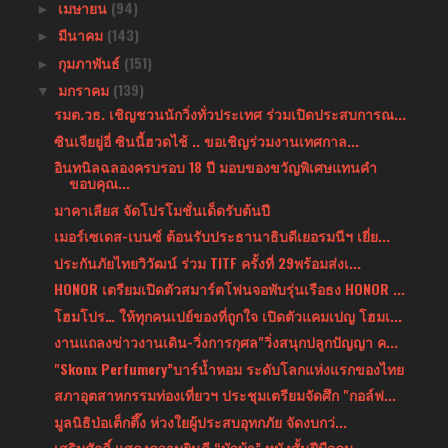
เมษายน
(94)
►
มีนาคม
(143)
►
กุมภาพันธ์
(151)
►
มกราคม
(139)
▼
รมต.วธ. เชิญชวนนักวิ่งทั่วประเทศ ร่วมเปิดประสบการณ...
ซินเจียยู่อี่ ซินนี้ฮวดไช้ .. ขอเชิญร่วมงานเทศกาล...
อินทนิลฉลองครบรอบ 18 ปี มอบของขวัญพิเศษแทนคำ
ขอบคุณ...
มาคาเลียส จัดโปรโมชั่นเด็ดรับต้นปี
เมอร์เซเดส-เบนซ์ ต้อนรับประธานาธิบดีเยอรมนีฯ เยี่ย...
ประกันภัยไทยวิวัฒน์ ร่วม TITF ครั้งที่ 29พร้อมส่งเ...
HONOR เตรียมเปิดตัวสมาร์ตโฟนจอพับรุ่นเรือธง HONOR ...
โฮมโปร… ให้ทุกคนเปย์ของที่ถูกใจ เปิดตัวแคมเปญ โฮมเ...
งานแถลงข่าวงานเดิน-วิ่งการกุศล"วิ่งสนุกปลูกปัญญา ค...
"Skonx Perfumery”บาร์น้ำหอม ระดับโลกแห่งแรกของไทย
สภาอุตสาหกรรมท่องเที่ยวฯ ประชุมเตรียมจัดศึก "กอล์ฟ...
มูลนิธิป่อเต็กตึ๊ง ห่วงใยผู้ประสบอุทกภัย จัดงบกว่...
เสริมศักดิ์ แสดงความยินดี “บัวบ้า” หนังสั้นฝีมือคน...