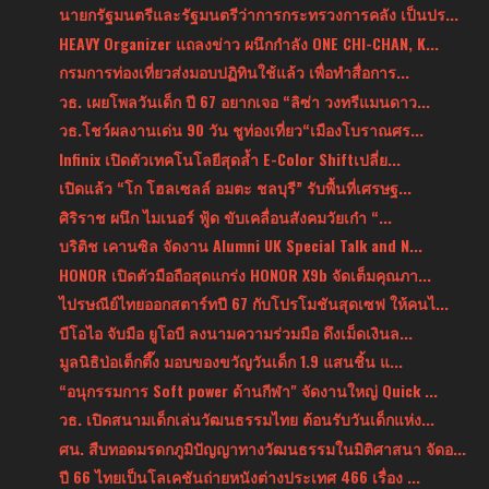
นายกรัฐมนตรีและรัฐมนตรีว่าการกระทรวงการคลัง เป็นปร...
HEAVY Organizer แถลงข่าว ผนึกกำลัง ONE CHI-CHAN, K...
กรมการท่องเที่ยวส่งมอบปฏิทินใช้แล้ว เพื่อทำสื่อการ...
วธ. เผยโพลวันเด็ก ปี 67 อยากเจอ “ลิซ่า วงทรีแมนดาว...
วธ.โชว์ผลงานเด่น 90 วัน ชูท่องเที่ยว“เมืองโบราณศร...
Infinix เปิดตัวเทคโนโลยีสุดล้ำ E-Color Shiftเปลี่ย...
เปิดแล้ว “โก โฮลเซลล์ อมตะ ชลบุรี” รับพื้นที่เศรษฐ...
ศิริราช ผนึก ไมเนอร์ ฟู้ด ขับเคลื่อนสังคมวัยเก๋า “...
บริติช เคานซิล จัดงาน Alumni UK Special Talk and N...
HONOR เปิดตัวมือถือสุดแกร่ง HONOR X9b จัดเต็มคุณภา...
ไปรษณีย์ไทยออกสตาร์ทปี 67 กับโปรโมชันสุดเซฟ ให้คนไ...
บีโอไอ จับมือ ยูโอบี ลงนามความร่วมมือ ดึงเม็ดเงินล...
มูลนิธิป่อเต็กตึ๊ง มอบของขวัญวันเด็ก 1.9 แสนชิ้น แ...
“อนุกรรมการ Soft power ด้านกีฬา" จัดงานใหญ่ Quick ...
วธ. เปิดสนามเด็กเล่นวัฒนธรรมไทย ต้อนรับวันเด็กแห่ง...
ศน. สืบทอดมรดกภูมิปัญญาทางวัฒนธรรมในมิติศาสนา จัดอ...
ปี 66 ไทยเป็นโลเคชันถ่ายหนังต่างประเทศ 466 เรื่อง ...