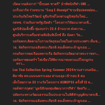
เปิดฉากอลังการ! “บิ๊กบอส-ชาตรี” นำทัพนักกีฬา ONE ...
แกร็บมาร์ท ร่วมขบวน “Easy E-Receipt”ชวนช้อปลดหย่อน...
ประกันภัยไทยวิวัฒน์ ชูธีมรักษ์โลกผ่านยูนิฟอร์มใหม่...
กสทช. ร่วมกับภาครัฐเปิดตัว “โครงการวิจัยแนวทางเพิ่...
มูลนิธิป่อเต็กตึ๊ง ทุ่มงบกว่า 23.4 ล้านบาท ส่งความ...
ศูนย์บริการเครื่องช่วยฟังอินทิเม็กซ์ ดึง นัดดา วิย...
บอร์ดคกก.ติดตามโบราณวัตถุของไทยในต่างประเทศฯ เห็นช...
วธ. จัดกิจกรรมเฉลิมพระเกียรติ สมเด็จพระเจ้าลูกเธอ ...
กรมกิจการพลเรือนทหารเรือ จัดกิจกรรมจิตอาสาพระราชทา...
บอร์ดภาพยนตร์ฯ ไฟเขียวให้พิจารณาทบทวนแก้ไขกฎกระ
ทรว...
Lee Thai Collection Spring-Summer 2024ชวนสาวกเดนิม...
ศิลาชัย สท.แมนนครระยอง ผ่านฉลุย เข้ารอบ 8 คน
เด็กไทยกวาด 33 รางวัลโครงการ ASMOPSS ครั้งที่ 13 ท...
กอล์ฟการกุศล! ‘มูลนิธิกองทุนพัฒนาการกีฬา’ จัดสวิง ...
ปลัดกระทรวงวัฒนธรรมเป็นประธานในพิธีทำบุญตักบาตรเพื...
วธ. จัดกิจกรรมเฉลิมพระเกียรติ สมเด็จพระเจ้าลูกเธอ ...