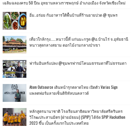
เฉลิมฉลองครบ 50 ปีณ อุทยานหลวงราชพฤกษ์ อำเภอเมือง จังหวัดเชียงใหม่
อิ่ม..อร่อย กับอาหารใต้พื้นบ้านที่ร้านยายปวด @ ชุมพร
เที่ยวใกล้กรุง......หนาวนี้ที่ แก่นมะกรูด @อ.บ้านไร่ จ.อุทัยธานี
หนาวสุดกลางสยาม ดอกไม้งามกลางป่าเขา
ฟาร์มอินทร์แปลง @ชุมพรฟารม์โคนมธรรมดาที่ไม่ธรรมดา
Atom Outsource เดินหน้ารุกตลาดไทย เปิดตัว Varias Sign
แพลตฟอร์มลายเซ็นดิจิทัลบนคลาวด์
หลักสูตรนานาชาติ โรงเรียนสาธิตมหาวิทยาลัยศรีครินทร
วิโรฒประสานมิตร (ฝ่ายมัธยม) (SPIP) ได้จัด SPIP Hackathon
2023 ขึ้น เป็นครั้งแรกในประเทศไทย