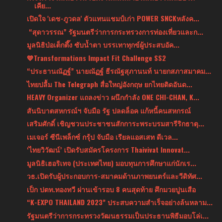
เคีย...
เปิดใจ 'เดช-ภูวดล' ตัวแทนแชมป์เก่า POWER SNCKหลังค...
“สุดาวรรณ” รัฐมนตรีว่าการกระทรวงการท่องเที่ยวและก...
มูลนิธิป่อเต็กตึ๊ง ซับน้ำตา บรรเทาทุกข์ผู้ประสบอัค...
💙Transformations Impact Fit Challenge SS2
“ประธานณัฏฐ์” นายณัฏฐ์ ธีรณัฐสุภานนท์ นายกสภาสมาคม...
ไทยปลื้ม The Telegraph สื่อใหญ่อังกฤษ ยกไทยติดอันด...
HEAVY Organizer แถลงข่าว ผนึกกำลัง ONE CHI-CHAN, K...
สันนิบาตสหกรณ์ฯ จับมือ รัฐ ปลดล็อค แก้หนี้คนสหกรณ์
เสริมศักดิ์ เชิญชวนประชาชนสักการะพระบรมสารีริกธาตุ...
เมเจอร์ ซีนีเพล็กซ์ กรุ้ป จับมือ เรียลแอสเสท ดีเวล...
‘ไทยวิวัฒน์’ เปิดรับสมัครโครงการ Thaivivat Innovat...
มูลนิธิเฮอริเทจ (ประเทศไทย) มอบทุนการศึกษาแก่นักเร...
วธ.เปิดรับผู้ประกอบการ-สมาคมด้านภาพยนตร์และวีดิทัศ...
เป็ก ปตท.ทองทวี ผ่านเข้ารอบ 8 คนสุดท้าย ศึกมวยปูนเสือ
“K-EXPO THAILAND 2023” ประสบความสำเร็จอย่างล้นหลาม...
รัฐมนตรีว่าการกระทรวงวัฒนธรรมเป็นประธานพิธีมอบโล่เ...