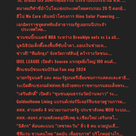
สมาคมกีฬาขี่ม้าโปโลแห่งประเทศไทยครบรอบ 20 ปี ตอกย้...
ฮีโน่ We Care เดินหน้าโครงการ Hino Solar Powering ...
เอกอัครราชทูตสหพันธ์สาธารณรัฐเยอรมนีประจำ
ประเทศไทย...
ชวนชมบิ๊กแมตช์ NBA ระหว่าง Brooklyn nets vs La cli...
มูลนิธิป่อเต็กตึ๊งลงพื้นที่ซับน้ำตา..มอบเงินช่วยเห...
ข่าวดี! “ทีมถักธุง” จังหวัดกาฬสินธุ์ คว้ารางวัลชนะ...
IDOL LEAGUE เปิดตัว Season แรกสุดยิ่งใหญ่ 100 คนดั...
ศึกแชมป์ชนแชมป์Thai Fun cup 2024
นายกรัฐมนตรี และ คณะรัฐมนตรีเยี่ยมชมการแสดงและสาธิ...
ระเบิดศึกแข่งกอล์ฟสทท.ชิงถ้วยพระราชทานกรมสมเด็จพระ...
“เสริมศักดิ์” เปิดตัว “ชุมชนคุณธรรมวัดบ้านหงาว” ระ...
GoldenHome Living แบรนด์เฟอร์นิเจอร์จีนขยายฐานการผ...
สสส. สานพลัง 4 หน่วยงานภาครัฐ-ประชาสังคม MOU ระบบเ...
สสส.-สอจร.สานพลังลดอุบัติเหตุ จ.เชียงใหม่ เสริมกลไ...
"นิติกร" ต้อนคะแนน "เพชรตะวัน" ลิ่ว 8 คน มวยปูนเสื...
ซีพีแรม ชวนคนไทย “ลดมัน เพื่อสุขภาพ” บริโภคอย่างไร...