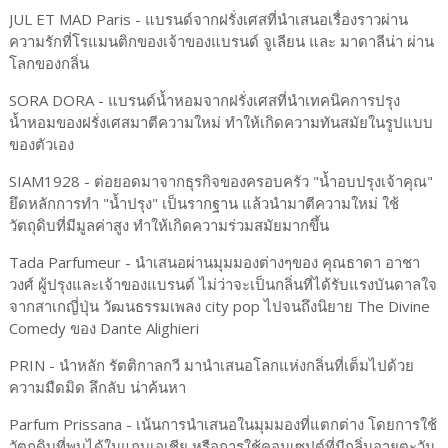
JUL ET MAD Paris - แบรนด์จากฝรั่งเศสที่นำเสนอเรื่องราวผ่าน
ความรักที่โรแมนติกของเจ้าของแบรนด์ จูเลียน และ มาดาลีน่า ผ่าน
โลกของกลิ่น
SORA DORA - แบรนด์น้ำหอมจากฝรั่งเศสที่นำเทคนิคการปรุง
น้ำหอมของฝรั่งเศสมาตีความใหม่ ทำให้เกิดความทันสมัยในรูปแบบ
ของตัวเอง
SIAM1928 - ต่อยอดมาจากธุรกิจของครอบครัว "น้ำอบปรุงเจ้าคุณ"
ยึดหลักการทำ "น้ำปรุง" เป็นรากฐาน แล้วนำมาตีความใหม่ ใช้
วัตถุดิบที่มีมูลค่าสูง ทำให้เกิดความร่วมสมัยมากขึ้น
Tada Parfumeur - นำเสนอผ่านมุมมองต่างๆของ คุณธาดา อาชา
วงศ์ ผู้ปรุงและเจ้าของแบรนด์ ไม่ว่าจะเป็นกลิ่นที่ได้รับแรงบันดาลใจ
จากสาเกญี่ปุ่น วัฒนธรรมเพลง city pop ไปจนถึงนิยาย The Divine
Comedy ของ Dante Alighieri
PRIN - นำหลัก รัตติกาลกวี มานำเสนอโลกแห่งกลิ่นที่เต็มไปด้วย
ความมืดมิด ลึกลับ น่าค้นหา
Parfum Prissana - เน้นการนำเสนอในมุมมองที่แตกต่าง โดยการใช้
วัตถุดิบที่พบได้ในแถบเอเชีย หรือการใช้คอนเซปต์ที่มีกลิ่นอายตะวัน