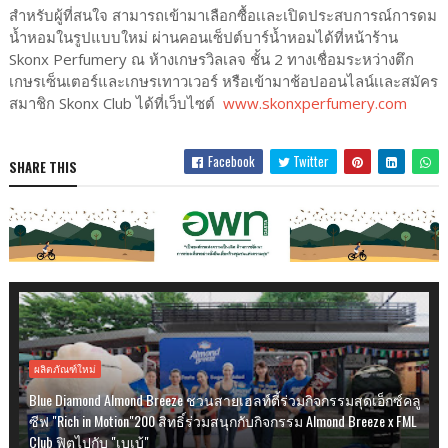
สำหรับผู้ที่สนใจ สามารถเข้ามาเลือกซื้อเเละเปิดประสบการณ์การดม
น้ำหอมในรูปแบบใหม่ ผ่านคอนเซ็ปต์บาร์น้ำหอมได้ที่หน้าร้าน
Skonx Perfumery ณ ห้างเกษรวิลเลจ ชั้น 2 ทางเชื่อมระหว่างตึก
เกษรเซ็นเตอร์และเกษรเทาวเวอร์ หรือเข้ามาช้อปออนไลน์เเละสมัคร
สมาชิก Skonx Club ได้ที่เว็บไซต์
www.skonxperfumery.com
Facebook
Twitter
SHARE THIS
ผลิตภัณฑ์ใหม่
Blue Diamond Almond Breeze ชวนสายเฮลท์ตี้ร่วมกิจกรรมสุดเอ็กซ์คลู
ซีฟ "Rich in Motion"200 สิทธิ์ร่วมสนุกกับกิจกรรม Almond Breeze x FML
Club ฟิตไปกับ "เบเบ้"