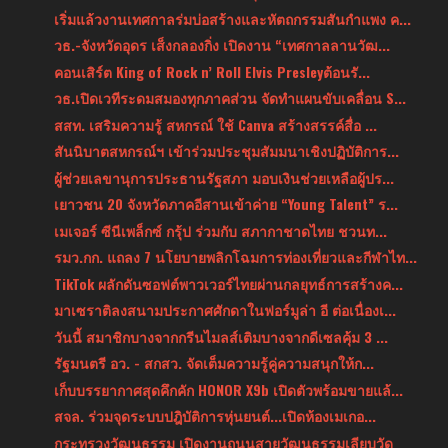
เริ่มแล้วงานเทศกาลร่มบ่อสร้างและหัตถกรรมสันกำแพง ค...
วธ.-จังหวัดอุดร เส็งกลองกิ่ง เปิดงาน “เทศกาลลานวัฒ...
คอนเสิร์ต King of Rock n’ Roll Elvis Presleyต้อนรั...
วธ.เปิดเวทีระดมสมองทุกภาคส่วน จัดทำแผนขับเคลื่อน S...
สสท. เสริมความรู้ สหกรณ์ ใช้ Canva สร้างสรรค์สื่อ ...
สันนิบาตสหกรณ์ฯ เข้าร่วมประชุมสัมมนาเชิงปฏิบัติการ...
ผู้ช่วยเลขานุการประธานรัฐสภา มอบเงินช่วยเหลือผู้ปร...
เยาวชน 20 จังหวัดภาคอีสานเข้าค่าย “Young Talent” ร...
เมเจอร์ ซีนีเพล็กซ์ กรุ้ป ร่วมกับ สภากาชาดไทย ชวนท...
รมว.กก. แถลง 7 นโยบายพลิกโฉมการท่องเที่ยวและกีฬาไท...
TikTok ผลักดันซอฟต์พาวเวอร์ไทยผ่านกลยุทธ์การสร้างค...
มาเซราติลงสนามประกาศศักดาในฟอร์มูล่า อี ต่อเนื่องเ...
วันนี้ สมาชิกบางจากกรีนไมลส์เติมบางจากดีเซลคุ้ม 3 ...
รัฐมนตรี อว. - สกสว. จัดเต็มความรู้คู่ความสนุกให้ก...
เก็บบรรยากาศสุดคึกคัก HONOR X9b เปิดตัวพร้อมขายแล้...
สจล. ร่วมจุดระบบปฎิบัติการหุ่นยนต์...เปิดห้องเมเกอ...
กระทรวงวัฒนธรรม เปิดงานถนนสายวัฒนธรรมเลียบวัด