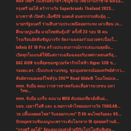
พลัส เทคฯ ในเครือสบายฯ เชิญชวน เที่ยวงานกาชาด ๒๕๖๖...
กรุงศรี ออโต้ คว้ารางวัล Superbrands Thailand 2023...
มาเซราติ เปิดตัว เอ็มซี20 นอตเต้ ยนตรกรรมพันธุ์ดุ ...
นายกรัฐมนตรี ร่วมสืบสานประเพณีลอยกระทง เผาเทียน เล...
ศึกมวยปูนเสือ มวยไทยพันธุ์แท้" ครั้งที่ 23 รอบ 16 คน
โรงเรียนอัสสัมชัญบางรัก จัดงานฉลองร่วมอวยพรเนื่องใ...
Infinix GT 10 Pro สร้างประสบการณ์การเล่นเกมสุดยิ่ง...
เปิดทุกโมเมนต์ให้มีแต่การเฉลิมฉลองกับเทศกาลดนตรีสุ...
GAC AION ขนที่สุดของซูเปอร์คาร์รถไฟฟ้า Hyper SSR ข...
รองผบ.ตร. เป็นประธานปชญ. ชุมนุมสหกรณ์ออมทรัพย์ตำรว...
สัมผัสรถมอเตอร์ไซค์รุ่น CVO™ Road Glide® โฉมใหม่แล...
ททท. จับมือ คณะวารสารศาสตร์และสื่อสารมวลชน มหา
วิทย...
ททท. จับมือ แกร็บ ลงนาม MOU ดันท่องเที่ยวยั่งยืนผ่...
บมจ. เออาร์ไอพี และ ม.หอการค้าไทยมอบรางวัล THAILAN...
วธ.ปลื้มเผยผลโพล“วันลอยกระทง” ปี 66 คนไทยร้อยละ 69...
ปักหมุดชวนชิมเมนูกะเพราระดับโลกจาก 10 สุดยอดร้านผั...
“กรุงศรี ออโต้” จัดแคมเปญส่งท้ายปีกับโปรโมชันพิเศษ...