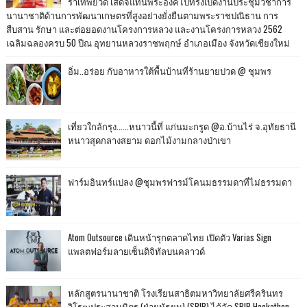
ราเทพยวดี เสด็จแทนพระองค์ไปทรงเปิดงานประชุมวิชาการ
นานาชาติด้านการพัฒนาเกษตรที่สูงอย่างยั่งยืนตามพระราชปณิธาน การ
สืบสาน รักษา และต่อยอดงานโครงการหลวง และงานโครงการหลวง 2562
เฉลิมฉลองครบ 50 ปีณ อุทยานหลวงราชพฤกษ์ อำเภอเมือง จังหวัดเชียงใหม่
อิ่ม..อร่อย กับอาหารใต้พื้นบ้านที่ร้านยายปวด @ ชุมพร
เที่ยวใกล้กรุง......หนาวนี้ที่ แก่นมะกรูด @อ.บ้านไร่ จ.อุทัยธานี
หนาวสุดกลางสยาม ดอกไม้งามกลางป่าเขา
ฟาร์มอินทร์แปลง @ชุมพรฟารม์โคนมธรรมดาที่ไม่ธรรมดา
Atom Outsource เดินหน้ารุกตลาดไทย เปิดตัว Varias Sign
แพลตฟอร์มลายเซ็นดิจิทัลบนคลาวด์
หลักสูตรนานาชาติ โรงเรียนสาธิตมหาวิทยาลัยศรีครินทร
วิโรฒประสานมิตร (ฝ่ายมัธยม) (SPIP) ได้จัด SPIP Hackathon