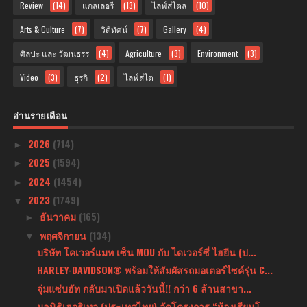
Review
(14)
แกลเลอรี
(13)
ไลฟ์สไตล
(10)
Arts & Culture
(7)
วิดีทัศน์
(7)
Gallery
(4)
ศิลปะ และ วัฒนธรร
(4)
Agriculture
(3)
Environment
(3)
Video
(3)
ธุรกิ
(2)
ไลฟ์สไต
(1)
อ่านรายเดือน
2026
(714)
►
2025
(1594)
►
2024
(1454)
►
2023
(1749)
▼
ธันวาคม
(165)
►
พฤศจิกายน
(134)
▼
บริษัท โคเวอร์แมท เซ็น MOU กับ ไดเวอร์ซี่ ไฮยีน (ป...
HARLEY-DAVIDSON® พร้อมให้สัมผัสรถมอเตอร์ไซค์รุ่น C...
จุ่มแซ่บฮัท กลับมาเปิดแล้ววันนี้!! กว่า 6 ล้านสาขา...
มูลนิธิเฮอริเทจ (ประเทศไทย) จัดโครงการ “ห้องเรียนโ...