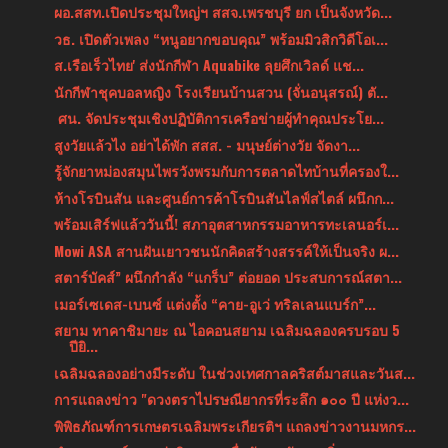
ผอ.สสท.เปิดประชุมใหญ่ฯ สสจ.เพรชบุรี ยก เป็นจังหวัด...
วธ. เปิดตัวเพลง “หนูอยากขอบคุณ” พร้อมมิวสิกวิดีโอเ...
ส.เรือเร็วไทย' ส่งนักกีฬา Aquabike ลุยศึกเวิลด์ แช...
นักกีฬาชุคบอลหญิง โรงเรียนบ้านสวน (จั่นอนุสรณ์) ตั...
ศน. จัดประชุมเชิงปฏิบัติการเครือข่ายผู้ทำคุณประโย...
สูงวัยแล้วไง อย่าได้พัก สสส. - มนุษย์ต่างวัย จัดงา...
รู้จักยาหม่องสมุนไพรวังพรมกับการตลาดไทบ้านที่ครองใ...
ห้างโรบินสัน และศูนย์การค้าโรบินสันไลฟ์สไตล์ ผนึกก...
พร้อมเสิร์ฟแล้ววันนี้! สภาอุตสาหกรรมอาหารทะเลนอร์เ...
Mowi ASA สานฝันเยาวชนนักคิดสร้างสรรค์ให้เป็นจริง ผ...
สตาร์บัคส์” ผนึกกำลัง “แกร็บ” ต่อยอด ประสบการณ์สตา...
เมอร์เซเดส-เบนซ์ แต่งตั้ง “คาย-อูเว่ ทริลเลนแบร์ก”...
สยาม ทาคาชิมายะ ณ ไอคอนสยาม เฉลิมฉลองครบรอบ 5
ปียิ...
เฉลิมฉลองอย่างมีระดับ ในช่วงเทศกาลคริสต์มาสและวันส...
การแถลงข่าว "ดวงตราไปรษณียากรที่ระลึก ๑๐๐ ปี แห่งว...
พิพิธภัณฑ์การเกษตรเฉลิมพระเกียรติฯ แถลงข่าวงานมหกร...