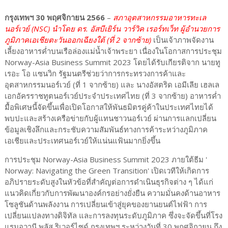
กรุงเทพฯ 30 พฤศจิกายน 2566
–
สภาอุตสาหกรรมอาหารทะเล
นอร์เวย์ (NSC) นำโดย ดร. อัสบีเยิร์น วาร์วิค เรอร์ทเว็ท ผู้อำนวยการ
ภูมิภาคเอเชียตะวันออกเฉียงใต้ (ที่ 2 จากซ้าย)
เป็นเจ้าภาพจัดงาน
เลี้ยงอาหารค่ำบนเรือล่องแม่น้ำเจ้าพระยา เนื่องในโอกาสการประชุม
Norway-Asia Business Summit 2023 โดยได้รับเกียรติจาก นายทู
เรอะ โอ แซนวิก รัฐมนตรีช่วยว่าการกระทรวงการค้าและ
อุตสาหกรรมนอร์เวย์ (ที่ 1 จากซ้าย) และ นางอัสตริด เอมีเลีย เฮลเล
เอกอัครราชทูตนอร์เวย์ประจำประเทศไทย (ที่ 3 จากซ้าย) อาหารค่ำ
มื้อพิเศษนี้จัดขึ้นเพื่อเปิดโอกาสให้พันธมิตรคู่ค้าในประเทศไทยได้
พบปะและสร้างเครือข่ายกับผู้แทนชาวนอร์เวย์ ผ่านการแลกเปลี่ยน
ข้อมูลเชิงลึกและกระชับความสัมพันธ์ทางการค้าระหว่างภูมิภาค
เอเชียและประเทศนอร์เวย์ให้แน่นแฟ้นมากยิ่งขึ้น
การประชุม Norway-Asia Business Summit 2023 ภายใต้ธีม '
Norway: Navigating the Green Transition' เปิดเวทีให้เกิดการ
อภิปรายระดับสูงในหัวข้อที่สำคัญต่อการดำเนินธุรกิจต่าง ๆ ได้แก่
แนวคิดเกี่ยวกับการพัฒนาองค์กรอย่างยั่งยืน ความมั่นคงด้านอาหาร
โซลูชันด้านพลังงาน การเปลี่ยนเข้าสู่ยุคของยานยนต์ไฟฟ้า การ
เปลี่ยนแปลงทางดิจิทัล และการลงทุนระดับภูมิภาค ซึ่งจะจัดขึ้นที่โรง
แรมอวานี พลัส ริเวอร์ไซด์ กรุงเทพฯ ระหว่างวันที่ 30 พฤศจิกายน ถึง