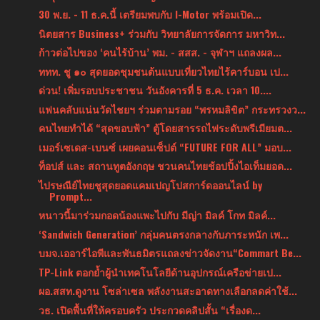
30 พ.ย. - 11 ธ.ค.นี้ เตรียมพบกับ I-Motor พร้อมเปิด...
นิตยสาร Business+ ร่วมกับ วิทยาลัยการจัดการ มหาวิท...
ก้าวต่อไปของ ‘คนไร้บ้าน’ พม. - สสส. - จุฬาฯ แถลงผล...
ททท. ชู ๑๐ สุดยอดชุมชนต้นแบบเที่ยวไทยไร้คาร์บอน เป...
ด่วน! เพิ่มรอบประชาชน วันอังคารที่ 5 ธ.ค. เวลา 10....
แฟนคลับแน่นวัดไชยฯ ร่วมตามรอย “พรหมลิขิต” กระทรวงว...
คนไทยทำได้ “สุดขอบฟ้า” ตู้โดยสารรถไฟระดับพรีเมียมต...
เมอร์เซเดส-เบนซ์ เผยคอนเซ็ปต์ “FUTURE FOR ALL” มอบ...
ท็อปส์ และ สถานทูตอังกฤษ ชวนคนไทยช้อปปิ้งไอเท็มยอด...
ไปรษณีย์ไทยชูสุดยอดแคมเปญโปสการ์ดออนไลน์ by
Prompt...
หนาวนี้มาร่วมกอดน้องแพะไปกับ มีญ่า มิลค์ โกท มิลค์...
‘Sandwich Generation’ กลุ่มคนตรงกลางกับภาระหนัก เพ...
บมจ.เออาร์ไอพีและพันธมิตรแถลงข่าวจัดงาน“Commart Be...
TP-Link ตอกย้ำผู้นำเทคโนโลยีด้านอุปกรณ์เครือข่ายเป...
ผอ.สสท.ดูงาน โซล่าเซล พลังงานสะอาดทางเลือกลดค่าใช้...
วธ. เปิดพื้นที่ให้ครอบครัว ประกวดคลิปสั้น “เรื่องด...