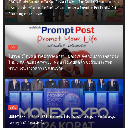
SWC ผนึกกำลัง เซ็นทรัล ฟู้ด รีเทล เปิดตัว ‘The Goody’ ที่ท็อปส์ สาขา
แรก ณ เซ็นทรัล นอร์ทวิลล์ พร้อมรุกตลาด Premium Pet Food & Pet
Grooming ทั่วประเทศ
ธุรกิจ
ไปรษณีย์ไทย x สมาคมการตลาดฯ เปิดเวทีแจ้งเกิดนักการตลาดรุ่น
ใหม่! J-MAT Award ครั้งที่ 35 เฟ้นหาไอเดียสุดล้ำ ชิงถ้วยพระราช
ทานฯ-เงินรางวัลกว่า 5 แสนบาท
ธุรกิจ
MONEY EXPO 2026 KORAT คึกคักทุ่มโปรสินเชื่อ-ลงทุน-ประกันหนุน
เศรษฐกิจอีสานเติบโต