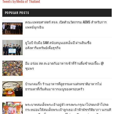
Tweets by Media of Thailand
POPULAR POSTS
คณะแพทยศาสตร์ สจล. เปิดตัวนวัตกรรม AIEMS สำหรับการ
แพทย์ฉุกเฉิน
ยูโอบี จับมือ SAM สนับสนุนเอสเอ็มอี ผ่านสินเชื่อ
อสังหาริมทรัพย์เพื่อธุรกิจ
อิ่ม อร่อย สด สะอาดกับอาหารเช้าที่ร้านติ๋มซำหอเจี๊ยะ @
ชุมพร
บ้านกลมกิ๊ก ร้านอาหารที่ดูธรรมดาแต่รสชาติอาหารไม่
ธรรมดาที่เริ่มต้นมาจากเมนูของครอบครัว
พระบาทสมเด็จพระเจ้าอยู่หัว ทรงพระกรุณาโปรดเกล้าโปรด
กระหม่อมให้สมเด็จพระเจ้าลูกเธอ เจ้าฟ้าพัชรกิติยาภา นเรนทิ