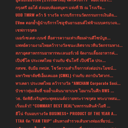
กรุงศรี ออโต้ ส่งมอบห้องสมุดฯ แห่งที่ 15 ณ โรงเรีย...
UOB TMRW คว้า 5 รางวัล จากบริการนวัตกรรมการเงินดิจ...
EVme ตอกย้ำผู้นำบริการโซลูชันยานยนต์ไฟฟ้าแบบครบวงจ...
เชฟการกุศล
เมอร์เซเดส-เบนซ์ สื่อสารความเท่าเทียมผ่านดีไซน์บูธ...
แพทย์ความงามไทยคว้ารางวัลชนะเลิศจากเวทีนวัตกรรมทาง...
สภาอุตสาหกรรมอาหารทะเลนอร์เวย์ จัดงานเลี้ยงอาหารค่...
เป๊ปซี่โค ประเทศไทย ร่วมกับ ซันโทรี่ เป๊ปซี่โค ประ...
กสทช. จับมือ กทปส. โชว์ความสำเร็จการส่งต่อประโยชน์...
มหาวิทยาลัยซีเอ็มเคแอล (CMKL) ร่วมกับ สถาบันวิศวกร...
ทาเคดา ประเทศไทย คว้ารางวัล “AMCHAM Corporate Soci...
บัวขาวทุ่มเต็มที่ ขอย้ำแค้นนายาเนช ไอมานในศึก RWS ...
วธ. จัดพิธีเจริญพระพุทธมนต์ถวายพระราชกุศล พระบาทสม...
เริ่มแล้ว!! “COMMART BEST DEAL”มหกรรมสินค้าไอที ...
ฮีโน่ รับมอบรางวัล BUSINESS+ PRODUCT OF THE YEAR A...
TTAA จัด "FAM TRIP" เดินทางสำรวจเส้นทางท่องเที่ยวป...