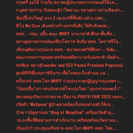
กรุงศรี ออโต้ ร่วมกับ สมาคมผู้ประกอบการรถยนต์ใช้แล...
ก.อุตสาหกรรม รับคณะผู้ว่าไซตามะ ขยายความร่วมมือเศร...
ช้อปปี้เล่นใหญ่! ควง 3 เซเลบริตี้ชื่อดัง อย่าง แพท...
ฮีโน่ We Care เดินหน้าสร้างสรรสิ่งดีๆ ให้กับสังคมต...
สสส. - กทม. ปลื้ม คณะ INHPF นานาชาติ ศึกษาพื้นที่ส...
สภาอุตสาหกรรมท่องเที่ยวโคราช จับมือ ททท. โคราชจีโอ...
เดือนยุติความรุนแรง สสส.- สมาคมเพศวิถีศึกษา – Side...
คณะกรรมการยุทธศาสตร์ซอฟต์พาวเวอร์แห่งชาติ เปิดตัวเ...
พรพิมล หยาง(Founder and CEO Pennii Premium Popcorn)
ศูนย์สิริกิติ์บรมราชินีนาถ เพื่อโรคมะเร็งเต้านม แล...
ครั้งแรก! สสส.โลก INHPF ร่วมประกาศปฏิญญากรุงเทพฯ เ...
“น้องปลื้ม”เยาวชนนักพากย์โขนรุ่นใหม่ “กุมภกรรณทดน้ำ”
สมาคมธุรกิจการถ่ายภาพ เปิดงาน PHOTO FAIR 2023 มหกร...
เปิดตัว ‘MeSpace’ ผู้นำตลาดห้องเก็บของส่วนตัวให้เช...
บัวขาวบัญชาเมฆ “King of Muaythai” เตรียมเปิดตัวธุ...
วธ.ลงพื้นที่ติดตามการดำเนินงาน เตรียมพร้อมเปิดงานม...
เริ่มแล้ว!! ประชุมเครือข่าย สสส.โลก INHPF สสส. ไทย...