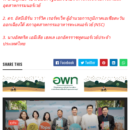
อุตสาหกรรมนอร์เวย์
2. ดร. อัสบีเยิร์น วาร์วิค เรอร์ทเว็ท ผู้อำนวยการภูมิภาคเอเชียตะวัน
ออกเฉียงใต้ สภาอุตสาหกรรมอาหารทะเลนอร์เวย์ (NSC)
3. นางอัสตริด เอมีเลีย เฮลเล เอกอัครราชทูตนอร์เวย์ประจำ
ประเทศไทย
Facebook
Twitter
SHARE THIS
ธุรกิจ