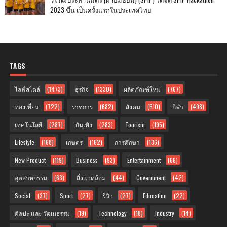
2023 ขึ้น เป็นครั้งแรกในประเทศไทย
TAGS
ไลฟ์สไตล์
(1473)
ธุรกิจ
(1330)
ผลิตภัณฑ์ใหม่
(767)
ท่องเที่ยว
(722)
ราชการ
(682)
สังคม
(510)
กีฬา
(498)
เทคโนโลยี
(287)
บันเทิง
(283)
Tourism
(195)
Lifestyle
(168)
เกษตร
(162)
การศึกษา
(136)
New Product
(119)
Business
(93)
Entertainment
(66)
อุตสาหกรรม
(63)
สิ่งแวดล้อม
(44)
Government
(42)
Social
(37)
Sport
(27)
รีวิว
(27)
Education
(22)
ศิลปะ และ วัฒนธรรม
(19)
Technology
(18)
Industry
(14)