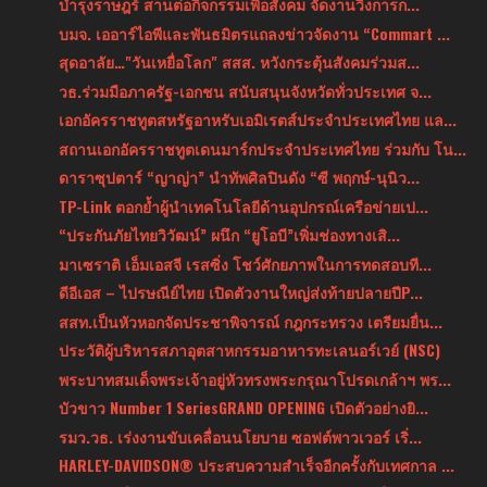
บำรุงราษฎร์ สานต่อกิจกรรมเพื่อสังคม จัดงานวิ่งการก...
บมจ. เออาร์ไอพีและพันธมิตรแถลงข่าวจัดงาน “Commart ...
สุดอาลัย…"วันเหยื่อโลก" สสส. หวังกระตุ้นสังคมร่วมส...
วธ.ร่วมมือภาครัฐ-เอกชน สนับสนุนจังหวัดทั่วประเทศ จ...
เอกอัครราชทูตสหรัฐอาหรับเอมิเรตส์ประจำประเทศไทย แล...
สถานเอกอัครราชทูตเดนมาร์กประจำประเทศไทย ร่วมกับ โน...
ดาราซุปตาร์ “ญาญ่า” นำทัพศิลปินดัง “ซี พฤกษ์-นุนิว...
TP-Link ตอกย้ำผู้นำเทคโนโลยีด้านอุปกรณ์เครือข่ายเป...
“ประกันภัยไทยวิวัฒน์” ผนึก “ยูโอบี”เพิ่มช่องทางเสิ...
มาเซราติ เอ็มเอสจี เรสซิ่ง โชว์ศักยภาพในการทดสอบที...
ดีอีเอส – ไปรษณีย์ไทย เปิดตัวงานใหญ่ส่งท้ายปลายปีP...
สสท.เป็นหัวหอกจัดประชาพิจารณ์ กฎกระทรวง เตรียมยื่น...
ประวัติผู้บริหารสภาอุตสาหกรรมอาหารทะเลนอร์เวย์ (NSC)
พระบาทสมเด็จพระเจ้าอยู่หัวทรงพระกรุณาโปรดเกล้าฯ พร...
บัวขาว Number 1 SeriesGRAND OPENING เปิดตัวอย่างยิ...
รมว.วธ. เร่งงานขับเคลื่อนนโยบาย ซอฟต์พาวเวอร์ เริ่...
HARLEY-DAVIDSON® ประสบความสำเร็จอีกครั้งกับเทศกาล ...