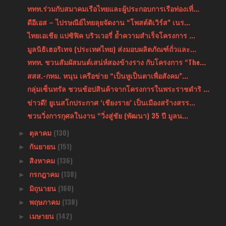
ททท.ร่วมกับสมาคมเรือไทยและผู้ประกอบการเรือท่องเที่...
ดีอีเอส – ไปรษณีย์ไทยลุยจัดงาน “โพสต์ติเวิร์ส” เนร...
ไทยเอเชีย แปซิฟิค บริวเวอรี่ ย้ำความสำเร็จโครงการ ...
มูลนิธิเฮอริเทจ (ประเทศไทย) ส่งมอบผลิตภัณฑ์ถั่วและ...
ททท. ชวนสัมผัสมนต์เสน่ห์สองข้างราง กับโครงการ “The...
สสส.-กทม. หนุน เครือข่าย “เป็นหูเป็นตาเพื่อสังคม”...
กลุ่มเซ็นทรัล ชวนช้อปสินค้าจากโครงการในพระราชดำริ ...
ข่าวดี! ยูเนสโกประกาศ ‘เชียงราย’ เป็นเมืองสร้างสรร...
ชวนวิ่งการกุศลในงาน “วิ่งสู่ชัย (พัฒนา) 35 ปี มูลน...
ตุลาคม
(130)
►
กันยายน
(151)
►
สิงหาคม
(136)
►
กรกฎาคม
(138)
►
มิถุนายน
(160)
►
พฤษภาคม
(138)
►
เมษายน
(142)
►