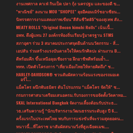
งานเทศกาล คาเฟ่ กินเป็ด ปลา กุ้ง นครปฐม และของดี ข...
"พาณิชย์" ลงนาม MOU "SHOPEE" ลุยอีคอมเมิร์ชอาเซียน...
นิทรรศการงานแสดงภาพเขียน"สีสันชีวิต85"ของสุเทพ สัง...
MEATY ROLLS "Original Becon kimchi Rolls" เน้นเนื้...
อพท. ดึงผู้แทน 27 องค์กรท้องถิ่นเรียนรู้มาตรฐาน STMS
สภาอุตฯ ร่วม 3 สมาคมประกาศจุดยืนด้านนวัตกรรม - สิ่...
เอปสัน ร่วมสร้างแรงบันดาลใจให้คนรักศิลปะ ผ่านงาน B...
ดีพร้อมคึก ขึ้นเหนือลุยเชียงราย ฝึกอาชีพดีพร้อมย้ำ...
ททท. เปิดตัวโครงการ “เที่ยวเมืองไทยให้หายคิดถึง” ช...
HARLEY-DAVIDSON® ชวนสัมผัสความร้อนแรงของรถมอเต
อร์ไ...
แม็คโคร ผนึกพันธมิตร ดันโปรแกรม “แม็คโคร จัดให้” ช...
กรมการศาสนาเตรียมเสนอครม.รับรองการขอจัดตั้งวัดคาทอ...
SKAL International Bangkok จัดงานเลี้ยงต้อนรับประธ...
วธ.เสริมความรู้ “นักบริหารงานวัฒนธรรมระดับสูง ปี 6...
ครั้งแรกในประเทศไทย พบกับการแข่งขันที่จะรวมสุดยอดน...
หนาวนี้...ที่โคราช มาสัมผัสสนามวิ่งที่สูงเฉียดเมฆ....