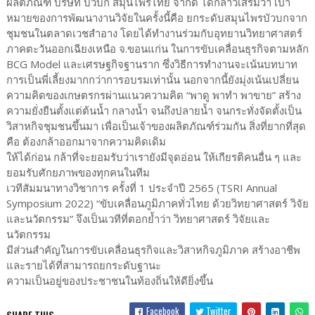
ผลิตภัณฑ์ บริษัท บัวบก สมุนไพรไทย จํากัด ได้กล่าวเสริมว่า เป้า
หมายของการพัฒนางานวิจัยในครั้งนี้คือ ยกระดับสมุนไพรบัวบกจาก
ชุมชนในตลาดเวชสำอาง โดยได้ทำงานร่วมกับอุทยานวิทยาศาสตร์
ภาคตะวันออกเฉียงเหนือ จ.ขอนแก่น ในการขับเคลื่อนธุรกิจตามหลัก
BCG Model และเศรษฐกิจฐานราก ซึ่งวิธีการทำงานจะเน้นบทบาท
การเป็นพี่เลี้ยงมากกว่าการอบรมเท่านั้น นอกจากนี้ยังมุ่งเน้นเปลี่ยน
ความคิดของเกษตรกรผ่านแนวความคิด “พาดู พาทำ พาขาย” สร้าง
ความยั่งยืนตั้งแต่ต้นน้ำ กลางน้ำ จนถึงปลายน้ำ จนกระทั่งจัดตั้งเป็น
วิสาหกิจชุมชนขึ้นมา เพื่อเป็นเจ้าของผลิตภัณฑ์ร่วมกัน สิ่งที่ยากที่สุด
คือ ต้องกล้าออกมาจากความคิดเดิม
ให้ได้ก่อน กล้าที่จะยอมรับว่าเรายังมีจุดอ่อน ให้เกียรติคนอื่น ๆ และ
ยอมรับศักยภาพของทุกคนในทีม
เวทีสัมมนาทางวิชาการ ครั้งที่ 1 ประจำปี 2565 (TSRI Annual
Symposium 2022) “ขับเคลื่อนภูมิภาคทั่วไทย ด้วยวิทยาศาสตร์ วิจัย
และนวัตกรรม” จึงเป็นเวทีที่ตอกย้ำว่า วิทยาศาสตร์ วิจัยและ
นวัตกรรม
มีส่วนสำคัญในการขับเคลื่อนธุรกิจและวิสาหกิจภูมิภาค สร้างอาชีพ
และรายได้ที่สามารถยกระดับฐานะ
ความเป็นอยู่ของประชาชนในท้องถิ่นให้ดียิ่งขึ้น
Facebook
Twitter
SHARE THIS