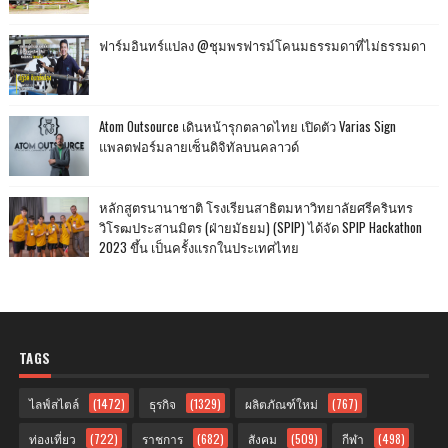
ฟาร์มอินทร์แปลง @ชุมพรฟารม์โคนมธรรมดาที่ไม่ธรรมดา
Atom Outsource เดินหน้ารุกตลาดไทย เปิดตัว Varias Sign
แพลตฟอร์มลายเซ็นดิจิทัลบนคลาวด์
หลักสูตรนานาชาติ โรงเรียนสาธิตมหาวิทยาลัยศรีครินทร
วิโรฒประสานมิตร (ฝ่ายมัธยม) (SPIP) ได้จัด SPIP Hackathon
2023 ขึ้น เป็นครั้งแรกในประเทศไทย
TAGS
ไลฟ์สไตล์
(1472)
ธุรกิจ
(1329)
ผลิตภัณฑ์ใหม่
(767)
ท่องเที่ยว
(722)
ราชการ
(682)
สังคม
(509)
กีฬา
(498)