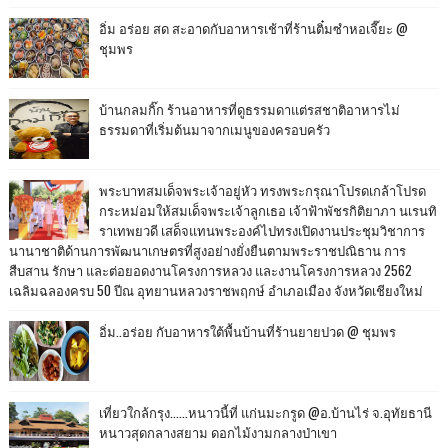
อิ่ม อร่อย สด สะอาดกับอาหารเช้าที่ร้านติ๋มซำหอเจี๊ยะ @
ชุมพร
บ้านกลมกิ๊ก ร้านอาหารที่ดูธรรมดาแต่รสชาติอาหารไม่
ธรรมดาที่เริ่มต้นมาจากเมนูของครอบครัว
พระบาทสมเด็จพระเจ้าอยู่หัว ทรงพระกรุณาโปรดเกล้าโปรด
กระหม่อมให้สมเด็จพระเจ้าลูกเธอ เจ้าฟ้าพัชรกิติยาภา นเรนทิ
ราเทพยวดี เสด็จแทนพระองค์ไปทรงเปิดงานประชุมวิชาการ
นานาชาติด้านการพัฒนาเกษตรที่สูงอย่างยั่งยืนตามพระราชปณิธาน การ
สืบสาน รักษา และต่อยอดงานโครงการหลวง และงานโครงการหลวง 2562
เฉลิมฉลองครบ 50 ปีณ อุทยานหลวงราชพฤกษ์ อำเภอเมือง จังหวัดเชียงใหม่
อิ่ม..อร่อย กับอาหารใต้พื้นบ้านที่ร้านยายปวด @ ชุมพร
เที่ยวใกล้กรุง......หนาวนี้ที่ แก่นมะกรูด @อ.บ้านไร่ จ.อุทัยธานี
หนาวสุดกลางสยาม ดอกไม้งามกลางป่าเขา