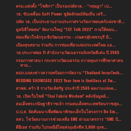
ครม.แต่งตั้ง “โชติกา” เป็นรองปลัดวธ. - “กฤษฎา” เป...
วธ. ขับเคลื่อน Soft Power ชูอัตลักษณ์ท้องถิ่น เสริ...
ปลัด วธ. เป็นประธานงานประกาศรางวัลภาพยนตร์แห่งชาติ...
มูลนิธิไทยคม” จัดงานใหญ่ “TCF Talk 2022” ภายใต้คอน...
ท่องเที่ยวใกล้กรุงเชิงวัฒนธรรม - เกษตร@เพชรบุรี มี...
เมืองสุขสยาม ร่วมกับ การท่องเที่ยวแห่งประเทศไทย แล...
วธ.ประกาศผล 11 สำนักงานวัฒนธรรมจังหวัดดีเด่น ปี 2565
กรมการศาสนา กระทรวงวัฒนธรรม ถวายทุนการศึกษาศาสน
ทาย...
คปภ.แถลงข่าวความพร้อมการจัดงาน “Thailand InsurTech...
WEDDING SHOWCASE 2022 Your love is limitless at Sw...
สวพส. คว้า 8 รางวัลเลิศรัฐ ประจำปี 2565 ผลงานแห่งค...
วธ. เปิดเว็บไซต์ “Thai Fabric Wisdom” คลังข้อมูลผ้...
สมเด็จพระกนิษฐาธิราชเจ้า กรมสมเด็จพระเทพรัตนราชสุด...
ป.ป.ส. จัดสัมมนาเพื่อพัฒนาทักษะเด็กในโครงการ Be Sm...
สสว. โชว์ผลงานการช่วยเหลือ SME ผ่านมาตรการ “SME ปั...
ดีอีเอส ร่วมกับ ไปรษณีย์ไทยส่งถุงยังชีพ 3,000 ถุงช...