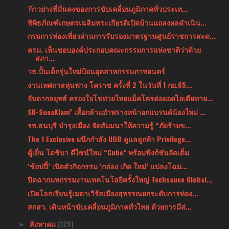
'ก้าวย่างที่มั่นคงของการขับเคลื่อนภูมิภาคทั่วประเท...
พิพิธภัณฑ์เกษตรเฉลิมพระเกียรติเปิดบ้านแถลงผลดำเนิน...
กรมการท่องเที่ยวผ่านการรับรองมาตรฐานศูนย์ราชการสะด...
ครม. เห็นชอบองค์ประกอบคณะกรรมการแห่งชาติว่าด้วย
สภา...
วธ.ปั้นเด็กรุ่นใหม่ป้อนอุตสาหกรรมภาพยนตร์
งานเทศกาลหุ่นฟาง โคราช ครั้งที่ 2 ในวันที่ 1 กย.65...
จับตากลยุทธ์ ครองใจโชห่วยไทยแม็คโครต่อยอดไอเดียทาย...
SK-SueaKlam” เสื้อกล้ามอำพรางหน้าอกแบรนด์น้องใหม่ ...
รพ.ธนบุรี บำรุงเมือง จัดสัมมนาให้ความรู้ “ภัยร้ายข...
The 1 Exclusive ผนึกกำลัง UOB ดูแลลูกค้า Privilege...
ตู้เย็น โตชิบา ดีไซน์ใหม่ “Cube” พร้อมฟังก์ชันจัดเต็ม
‘ช้อปปี้’ เปิดตัวกิจกรรม ‘กล่อง เกิด ใหม่’ แปลงโฉม...
ปิดฉากมหกรรมงานเทคโนโลยีครั้งใหญ่ Techsauce Global...
เปิดโลกเรียนรู้เมตาเวิร์สเมืองสุพรรณยกระดับการท่อง...
สกสว. เดินหน้าขับเคลื่อนภูมิภาคทั่วไทย ด้วยการมีส่...
สิงหาคม
(129)
►