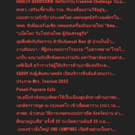
HARLEY-DAVIDSON® จัดกิจกรรม Freedom Challenge ในเอ...
สกสว. เสริมเขี้ยวเล็บ ววน. ขับเคลื่อนงานวิจัยสู่ชุ...
แมนพาวเวอร์กรุ๊ป ประเทศไทย เผยกลยุทธ์สร้างองค์กรใน...
ททท. จับมือแอร์เอเชีย เทคออฟเครื่องบินลายใหม่ “Ama...
“แม็คโคร วันโชห่วยไทย สู้ภัยเศรษฐกิจ”
สุดคึกคักกับกิจกรรม หัวหินSunset Run @ อ่างเก็บน้ำ...
งานสัมมนา : ที่ผู้ประกอบการโรงแรม “ไม่ควรพลาด”โรคใ...
แกร็บ ลงนามบันทึกข้อตกลงร่วมกับ มหาวิทยาลัยธรรมศาส...
เคพีเอ็มจี คว้ารางวัลผู้ให้บริการด้านภาษีแห่งปีระด...
SABUY ส่งตู้เติมสบายพลัส เปิดบริการยืนยันตัวตนกว่า...
ประกวด Mrs. Tourism 2022
Pennii Popcorn Cafe
วธ.ผนึกกำลังหนุนพัทยาให้เป็นเมืองศูนย์กลางด้านภาพย...
เอกอัครราชทูต ณ กรุงมอสโก เข้าเยี่ยมคารวะ (รมว.วธ....
สวพส. นำเสนอ วิถีการเกษตรแบบปราณีต จังหวัดน่าน ผ่า...
ศึกมวยปูนเสือ" ครั้งที่ 22 ระเบิดความมันส์ 25 ก.ย....
แถลงข่าวยิ่งใหญ่! ONE LUMPINEE เปิดตัวอย่างเป็นทา...