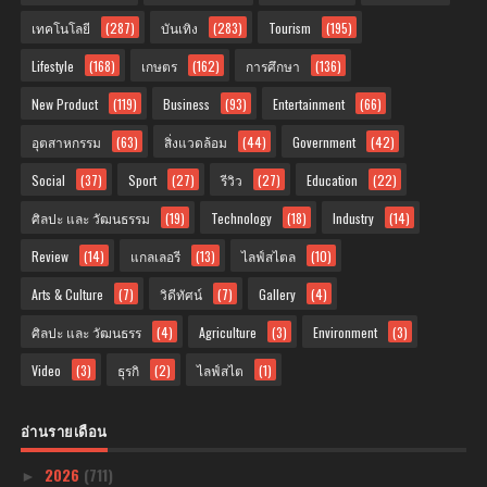
เทคโนโลยี
(287)
บันเทิง
(283)
Tourism
(195)
Lifestyle
(168)
เกษตร
(162)
การศึกษา
(136)
New Product
(119)
Business
(93)
Entertainment
(66)
อุตสาหกรรม
(63)
สิ่งแวดล้อม
(44)
Government
(42)
Social
(37)
Sport
(27)
รีวิว
(27)
Education
(22)
ศิลปะ และ วัฒนธรรม
(19)
Technology
(18)
Industry
(14)
Review
(14)
แกลเลอรี
(13)
ไลฟ์สไตล
(10)
Arts & Culture
(7)
วิดีทัศน์
(7)
Gallery
(4)
ศิลปะ และ วัฒนธรร
(4)
Agriculture
(3)
Environment
(3)
Video
(3)
ธุรกิ
(2)
ไลฟ์สไต
(1)
อ่านรายเดือน
2026
(711)
►