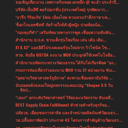
ขอเชิญเที่ยวงาน เทศกาลกินหอย ตกหมึก @ ชะอำ ประจำปี...
บริษัท เอ็นอีซี คอร์ปอเรชั่น (ประเทศไทย) รุกพัฒนาร...
‘จารึก วิริยะกิจ’ Elvis เมืองไทย ชวนหวนรำลึกราชาเพ...
'ช็อกโกแลตซีสต์' ภัยร้ายใกล้ตัวผู้หญิง ปวดท้องน้อ...
"กองทุนกีฬา" เสริมทัพมวยทางการฑูต เชื่อมความสัมพัน...
สำนักงาน ป.ป.ส. ชวนเด็กรุ่นใหม่ร้อง เล่น เต้น เติม...
X1 & X2” แอลอีดีโปรเจคเตอร์รุ่นใหม่จาก วิวโซนิค โซ...
สวธ. จับมือ GISTDA ลงนาม MOU ประยุกต์ใช้เทคโนโลยีอ...
สำนักงานปลัดกระทรวงวัฒนธรรม ได้รับโล่เกียรติยศ "อง...
กรมการท่องเที่ยวร่วมลงนาม MOU รวม 21 หน่วยงาน ขับเ...
“อุทยานวิทยาศาสตร์ภูมิภาค” สะพานเชื่อมสถาบันวิจัย ...
นับถอยหลังฉลองใหญ่มหกรรมแคมแปญ “Shopee 9.9 วัน
ช้อป...
"เอนก" ยกระดับวิทยาศาสตร์ วิจัยและนวัตกรรม ขับเคลื...
BEST Supply Chain Fulfillment ตัวช่วยสำหรับธุรกิจอ...
ปลัดวธ. เยี่ยมชมการสาธิต และจำหน่ายผลิตภัณฑ์วัฒนธร...
วธ.ปลื้มสภาพัฒน์ฯ ประกาศ 43 โครงการสำคัญด้านวัฒนธร...
วธ. เผยผลการติดตามโบราณวัตถุของไทยในต่างประเทศ