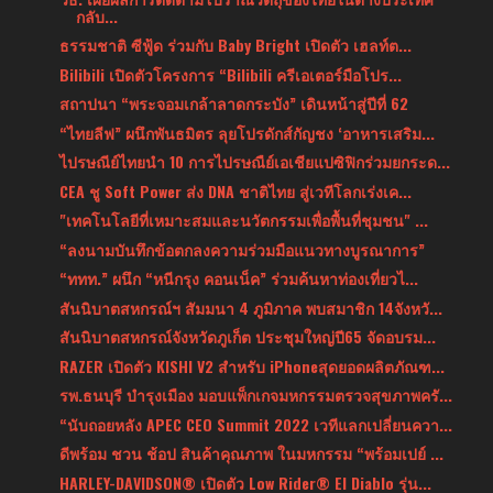
กลับ...
ธรรมชาติ ซีฟู้ด ร่วมกับ Baby Bright เปิดตัว เฮลท์ต...
Bilibili เปิดตัวโครงการ “Bilibili ครีเอเตอร์มือโปร...
สถาปนา “พระจอมเกล้าลาดกระบัง” เดินหน้าสู่ปีที่ 62
“ไทยลีฟ” ผนึกพันธมิตร ลุยโปรดักส์กัญชง ‘อาหารเสริม...
ไปรษณีย์ไทยนำ 10 การไปรษณืย์เอเชียแปซิฟิกร่วมยกระด...
CEA ชู Soft Power ส่ง DNA ชาติไทย สู่เวทีโลกเร่งเค...
"เทคโนโลยีที่เหมาะสมและนวัตกรรมเพื่อพื้นที่ชุมชน" ...
“ลงนามบันทึกข้อตกลงความร่วมมือแนวทางบูรณาการ”
“ททท.” ผนึก “หนีกรุง คอนเน็ค” ร่วมค้นหาท่องเที่ยวไ...
สันนิบาตสหกรณ์ฯ สัมมนา 4 ภูมิภาค พบสมาชิก 14จังหวั...
สันนิบาตสหกรณ์จังหวัดภูเก็ต ประชุมใหญ่ปี65 จัดอบรม...
RAZER เปิดตัว KISHI V2 สำหรับ iPhoneสุดยอดผลิตภัณฑ...
รพ.ธนบุรี บำรุงเมือง มอบแพ็กเกจมหกรรมตรวจสุขภาพครั...
“นับถอยหลัง APEC CEO Summit 2022 เวทีแลกเปลี่ยนควา...
ดีพร้อม ชวน ช้อป สินค้าคุณภาพ ในมหกรรม “พร้อมเปย์ ...
HARLEY-DAVIDSON® เปิดตัว Low Rider® El Diablo รุ่น...