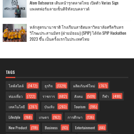
Atom Outsource เดินหน้ารุกตลาดไทย เปิดตัว Varias Sign
แพลตฟอร์มลายเซ็นดิจิทัลบนคลาวด์
หลักสูตรนานาชาติ โรงเรียนสาธิตมหาวิทยาลัยศรีครินทร
วิโรฒประสานมิตร (ฝ่ายมัธยม) (SPIP) ได้จัด SPIP Hackathon
2023 ขึ้น เป็นครั้งแรกในประเทศไทย
TAGS
ไลฟ์สไตล์
(1472)
ธุรกิจ
(1329)
ผลิตภัณฑ์ใหม่
(767)
ท่องเที่ยว
(722)
ราชการ
(682)
สังคม
(509)
กีฬา
(498)
เทคโนโลยี
(287)
บันเทิง
(283)
Tourism
(195)
Lifestyle
(168)
เกษตร
(162)
การศึกษา
(136)
New Product
(119)
Business
(93)
Entertainment
(66)