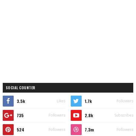
SOCIAL COUNTER
3.5k
1.7k
Likes
Followers
735
2.8k
Followers
Subscribes
524
7.3m
Followers
Followers