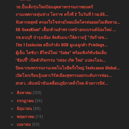
วธ.ปั้นเด็กรุ่นใหม่ป้อนอุตสาหกรรมภาพยนตร์
งานเทศกาลหุ่นฟาง โคราช ครั้งที่ 2 ในวันที่ 1 กย.65...
จับตากลยุทธ์ ครองใจโชห่วยไทยแม็คโครต่อยอดไอเดียทาย...
SK-SueaKlam” เสื้อกล้ามอำพรางหน้าอกแบรนด์น้องใหม่ ...
รพ.ธนบุรี บำรุงเมือง จัดสัมมนาให้ความรู้ “ภัยร้ายข...
The 1 Exclusive ผนึกกำลัง UOB ดูแลลูกค้า Privilege...
ตู้เย็น โตชิบา ดีไซน์ใหม่ “Cube” พร้อมฟังก์ชันจัดเต็ม
‘ช้อปปี้’ เปิดตัวกิจกรรม ‘กล่อง เกิด ใหม่’ แปลงโฉม...
ปิดฉากมหกรรมงานเทคโนโลยีครั้งใหญ่ Techsauce Global...
เปิดโลกเรียนรู้เมตาเวิร์สเมืองสุพรรณยกระดับการท่อง...
สกสว. เดินหน้าขับเคลื่อนภูมิภาคทั่วไทย ด้วยการมีส่...
สิงหาคม
(129)
►
กรกฎาคม
(56)
►
มิถุนายน
(88)
►
พฤษภาคม
(74)
►
เมษายน
(53)
►