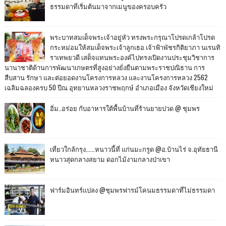
ธรรมดาที่เริ่มต้นมาจากเมนูของครอบครัว
พระบาทสมเด็จพระเจ้าอยู่หัว ทรงพระกรุณาโปรดเกล้าโปรด
กระหม่อมให้สมเด็จพระเจ้าลูกเธอ เจ้าฟ้าพัชรกิติยาภา นเรนทิ
ราเทพยวดี เสด็จแทนพระองค์ไปทรงเปิดงานประชุมวิชาการ
นานาชาติด้านการพัฒนาเกษตรที่สูงอย่างยั่งยืนตามพระราชปณิธาน การ
สืบสาน รักษา และต่อยอดงานโครงการหลวง และงานโครงการหลวง 2562
เฉลิมฉลองครบ 50 ปีณ อุทยานหลวงราชพฤกษ์ อำเภอเมือง จังหวัดเชียงใหม่
อิ่ม..อร่อย กับอาหารใต้พื้นบ้านที่ร้านยายปวด @ ชุมพร
เที่ยวใกล้กรุง......หนาวนี้ที่ แก่นมะกรูด @อ.บ้านไร่ จ.อุทัยธานี
หนาวสุดกลางสยาม ดอกไม้งามกลางป่าเขา
ฟาร์มอินทร์แปลง @ชุมพรฟารม์โคนมธรรมดาที่ไม่ธรรมดา