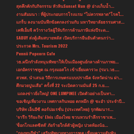
สุดคึกคักกับกิจกรรม หัวหินSunset Run @ อ่างเก็บน้ำ...
งานสัมมนา : ที่ผู้ประกอบการโรงแรม “ไม่ควรพลาด”โรคใ...
แกร็บ ลงนามบันทึกข้อตกลงร่วมกับ มหาวิทยาลัยธรรมศาส...
เคพีเอ็มจี คว้ารางวัลผู้ให้บริการด้านภาษีแห่งปีระด...
SABUY ส่งตู้เติมสบายพลัส เปิดบริการยืนยันตัวตนกว่า...
ประกวด Mrs. Tourism 2022
Pennii Popcorn Cafe
วธ.ผนึกกำลังหนุนพัทยาให้เป็นเมืองศูนย์กลางด้านภาพย...
เอกอัครราชทูต ณ กรุงมอสโก เข้าเยี่ยมคารวะ (รมว.วธ....
สวพส. นำเสนอ วิถีการเกษตรแบบปราณีต จังหวัดน่าน ผ่า...
ศึกมวยปูนเสือ" ครั้งที่ 22 ระเบิดความมันส์ 25 ก.ย....
แถลงข่าวยิ่งใหญ่! ONE LUMPINEE เปิดตัวอย่างเป็นทา...
ขอเชิญเที่ยวงาน เทศกาลกินหอย ตกหมึก @ ชะอำ ประจำปี...
บริษัท เอ็นอีซี คอร์ปอเรชั่น (ประเทศไทย) รุกพัฒนาร...
‘จารึก วิริยะกิจ’ Elvis เมืองไทย ชวนหวนรำลึกราชาเพ...
'ช็อกโกแลตซีสต์' ภัยร้ายใกล้ตัวผู้หญิง ปวดท้องน้อ...
"กองทุนกีฬา" เสริมทัพมวยทางการฑูต เชื่อมความสัมพัน...