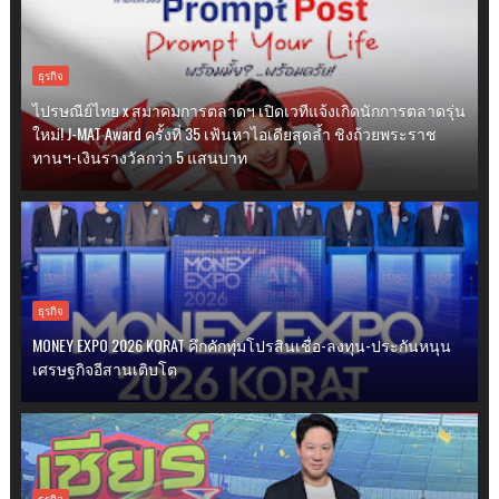
ธุรกิจ
ไปรษณีย์ไทย x สมาคมการตลาดฯ เปิดเวทีแจ้งเกิดนักการตลาดรุ่น
ใหม่! J-MAT Award ครั้งที่ 35 เฟ้นหาไอเดียสุดล้ำ ชิงถ้วยพระราช
ทานฯ-เงินรางวัลกว่า 5 แสนบาท
ธุรกิจ
MONEY EXPO 2026 KORAT คึกคักทุ่มโปรสินเชื่อ-ลงทุน-ประกันหนุน
เศรษฐกิจอีสานเติบโต
ธุรกิจ