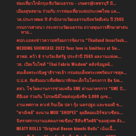
ท่องเที่ยวใกล้กรุงเชิงวัฒนธรรม - เกษตร@เพชรบุรี มี...
เมืองสุขสยาม ร่วมกับ การท่องเที่ยวแห่งประเทศไทย แล...
วธ.ประกาศผล 11 สำนักงานวัฒนธรรมจังหวัดดีเด่น ปี 2565
กรมการศาสนา กระทรวงวัฒนธรรม ถวายทุนการศึกษาศาสน
ทาย...
คปภ.แถลงข่าวความพร้อมการจัดงาน “Thailand InsurTech...
WEDDING SHOWCASE 2022 Your love is limitless at Sw...
สวพส. คว้า 8 รางวัลเลิศรัฐ ประจำปี 2565 ผลงานแห่งค...
วธ. เปิดเว็บไซต์ “Thai Fabric Wisdom” คลังข้อมูลผ้...
สมเด็จพระกนิษฐาธิราชเจ้า กรมสมเด็จพระเทพรัตนราชสุด...
ป.ป.ส. จัดสัมมนาเพื่อพัฒนาทักษะเด็กในโครงการ Be Sm...
สสว. โชว์ผลงานการช่วยเหลือ SME ผ่านมาตรการ “SME ปั...
ดีอีเอส ร่วมกับ ไปรษณีย์ไทยส่งถุงยังชีพ 3,000 ถุงช...
งานเทศกาล คาเฟ่ กินเป็ด ปลา กุ้ง นครปฐม และของดี ข...
"พาณิชย์" ลงนาม MOU "SHOPEE" ลุยอีคอมเมิร์ชอาเซียน...
นิทรรศการงานแสดงภาพเขียน"สีสันชีวิต85"ของสุเทพ สัง...
MEATY ROLLS "Original Becon kimchi Rolls" เน้นเนื้...