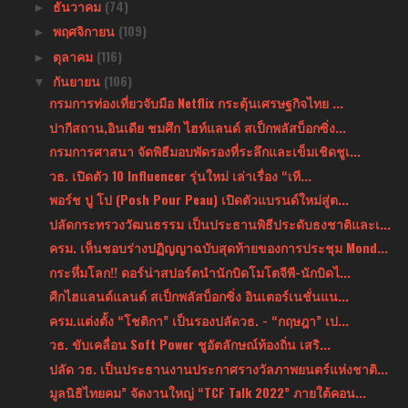
ธันวาคม
(74)
►
พฤศจิกายน
(109)
►
ตุลาคม
(116)
►
กันยายน
(106)
▼
กรมการท่องเที่ยวจับมือ Netflix กระตุ้นเศรษฐกิจไทย ...
ปากีสถาน,อินเดีย ชมศึก ไฮท์แลนด์ สเป็กพลัสบ็อกซิ่ง...
กรมการศาสนา จัดพิธีมอบพัดรองที่ระลึกและเข็มเชิดชูเ...
วธ. เปิดตัว 10 Influencer รุ่นใหม่ เล่าเรื่อง “เที...
พอร์ช ปู โป (Posh Pour Peau) เปิดตัวแบรนด์ใหม่สู่ต...
ปลัดกระทรวงวัฒนธรรม เป็นประธานพิธีประดับธงชาติและเ...
ครม. เห็นชอบร่างปฏิญญาฉบับสุดท้ายของการประชุม Mond...
กระหึ่มโลก!! ดอร์น่าสปอร์ตนำนักบิดโมโตจีพี-นักบิดไ...
ศืกไฮแลนด์แลนด์ สเป็กพลัสบ็อกซิ่ง อินเตอร์เนชั่นแน...
ครม.แต่งตั้ง “โชติกา” เป็นรองปลัดวธ. - “กฤษฎา” เป...
วธ. ขับเคลื่อน Soft Power ชูอัตลักษณ์ท้องถิ่น เสริ...
ปลัด วธ. เป็นประธานงานประกาศรางวัลภาพยนตร์แห่งชาติ...
มูลนิธิไทยคม” จัดงานใหญ่ “TCF Talk 2022” ภายใต้คอน...