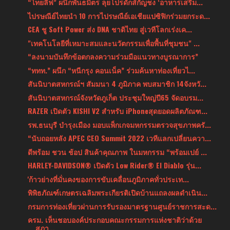
“ไทยลีฟ” ผนึกพันธมิตร ลุยโปรดักส์กัญชง ‘อาหารเสริม...
ไปรษณีย์ไทยนำ 10 การไปรษณืย์เอเชียแปซิฟิกร่วมยกระด...
CEA ชู Soft Power ส่ง DNA ชาติไทย สู่เวทีโลกเร่งเค...
"เทคโนโลยีที่เหมาะสมและนวัตกรรมเพื่อพื้นที่ชุมชน" ...
“ลงนามบันทึกข้อตกลงความร่วมมือแนวทางบูรณาการ”
“ททท.” ผนึก “หนีกรุง คอนเน็ค” ร่วมค้นหาท่องเที่ยวไ...
สันนิบาตสหกรณ์ฯ สัมมนา 4 ภูมิภาค พบสมาชิก 14จังหวั...
สันนิบาตสหกรณ์จังหวัดภูเก็ต ประชุมใหญ่ปี65 จัดอบรม...
RAZER เปิดตัว KISHI V2 สำหรับ iPhoneสุดยอดผลิตภัณฑ...
รพ.ธนบุรี บำรุงเมือง มอบแพ็กเกจมหกรรมตรวจสุขภาพครั...
“นับถอยหลัง APEC CEO Summit 2022 เวทีแลกเปลี่ยนควา...
ดีพร้อม ชวน ช้อป สินค้าคุณภาพ ในมหกรรม “พร้อมเปย์ ...
HARLEY-DAVIDSON® เปิดตัว Low Rider® El Diablo รุ่น...
'ก้าวย่างที่มั่นคงของการขับเคลื่อนภูมิภาคทั่วประเท...
พิพิธภัณฑ์เกษตรเฉลิมพระเกียรติเปิดบ้านแถลงผลดำเนิน...
กรมการท่องเที่ยวผ่านการรับรองมาตรฐานศูนย์ราชการสะด...
ครม. เห็นชอบองค์ประกอบคณะกรรมการแห่งชาติว่าด้วย
สภา...