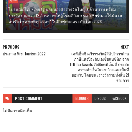
ไปรษณีย์ไทย-ไทยรัฐ มอบทองคำรางวัลใหญ่ 7 ล้านบาท พร้อม
รางวัลรวมกว่า 12 ล้านบาทให้ผู้โชคดีกิจกรรม "เชียร์บอลให้มัน เฮ
ลั่นรับโชค ทุกที่ทุกเวลา" ในศึกฟุตบอลระดับโลก 2026
PREVIOUS
NEXT
ประกวด Mrs. Tourism 2022
เคพีเอ็มจี คว้ารางวัลผู้ให้บริการด้าน
ภาษีแห่งปีระดับเอเชียแปซิฟิก จาก
ITR Tax Awards 2565เคพีเอ็มจี ประสบ
ความสำเร็จในวงกว้างและเป็นที่
ยอมรับ โดยชนะรางวัลรวมทั้งสิ้น 21
รายการ
POST
COMMENT
BLOGGER
DISQUS
FACEBOOK
ไม่มีความคิดเห็น