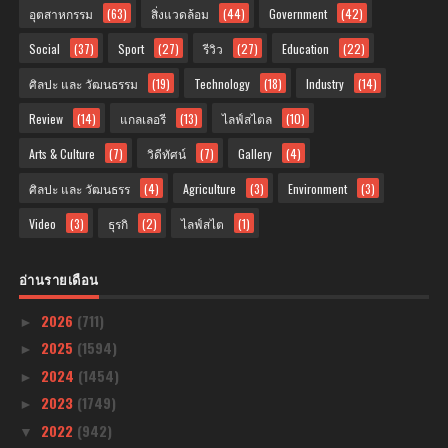
อุตสาหกรรม
(63)
สิ่งแวดล้อม
(44)
Government
(42)
Social
(37)
Sport
(27)
รีวิว
(27)
Education
(22)
ศิลปะ และ วัฒนธรรม
(19)
Technology
(18)
Industry
(14)
Review
(14)
แกลเลอรี
(13)
ไลฟ์สไตล
(10)
Arts & Culture
(7)
วิดีทัศน์
(7)
Gallery
(4)
ศิลปะ และ วัฒนธรร
(4)
Agriculture
(3)
Environment
(3)
Video
(3)
ธุรกิ
(2)
ไลฟ์สไต
(1)
อ่านรายเดือน
2026
(711)
►
2025
(1594)
►
2024
(1454)
►
2023
(1749)
►
2022
(942)
▼