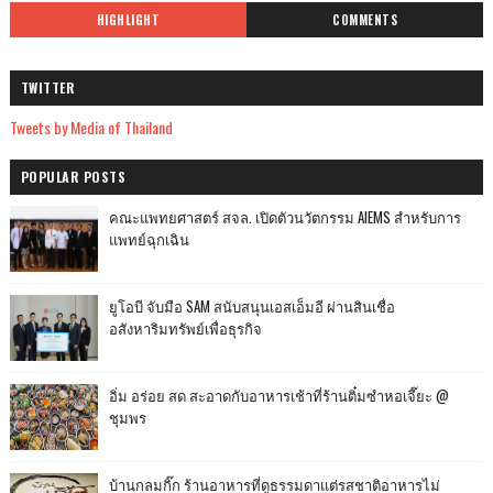
HIGHLIGHT
COMMENTS
TWITTER
Tweets by Media of Thailand
POPULAR POSTS
คณะแพทยศาสตร์ สจล. เปิดตัวนวัตกรรม AIEMS สำหรับการ
แพทย์ฉุกเฉิน
ยูโอบี จับมือ SAM สนับสนุนเอสเอ็มอี ผ่านสินเชื่อ
อสังหาริมทรัพย์เพื่อธุรกิจ
อิ่ม อร่อย สด สะอาดกับอาหารเช้าที่ร้านติ๋มซำหอเจี๊ยะ @
ชุมพร
บ้านกลมกิ๊ก ร้านอาหารที่ดูธรรมดาแต่รสชาติอาหารไม่