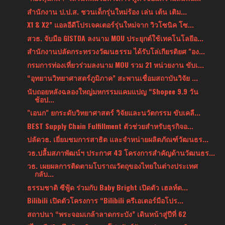
สำนักงาน ป.ป.ส. ชวนเด็กรุ่นใหม่ร้อง เล่น เต้น เติม...
X1 & X2” แอลอีดีโปรเจคเตอร์รุ่นใหม่จาก วิวโซนิค โซ...
สวธ. จับมือ GISTDA ลงนาม MOU ประยุกต์ใช้เทคโนโลยีอ...
สำนักงานปลัดกระทรวงวัฒนธรรม ได้รับโล่เกียรติยศ "อง...
กรมการท่องเที่ยวร่วมลงนาม MOU รวม 21 หน่วยงาน ขับเ...
“อุทยานวิทยาศาสตร์ภูมิภาค” สะพานเชื่อมสถาบันวิจัย ...
นับถอยหลังฉลองใหญ่มหกรรมแคมแปญ “Shopee 9.9 วัน
ช้อป...
"เอนก" ยกระดับวิทยาศาสตร์ วิจัยและนวัตกรรม ขับเคลื...
BEST Supply Chain Fulfillment ตัวช่วยสำหรับธุรกิจอ...
ปลัดวธ. เยี่ยมชมการสาธิต และจำหน่ายผลิตภัณฑ์วัฒนธร...
วธ.ปลื้มสภาพัฒน์ฯ ประกาศ 43 โครงการสำคัญด้านวัฒนธร...
วธ. เผยผลการติดตามโบราณวัตถุของไทยในต่างประเทศ
กลับ...
ธรรมชาติ ซีฟู้ด ร่วมกับ Baby Bright เปิดตัว เฮลท์ต...
Bilibili เปิดตัวโครงการ “Bilibili ครีเอเตอร์มือโปร...
สถาปนา “พระจอมเกล้าลาดกระบัง” เดินหน้าสู่ปีที่ 62