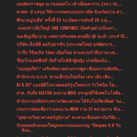
เอกอัครราชทูต ณ กรุงมอสโก เข้าเยี่ยมคารวะ (รมว.วธ....
สวพส. นำเสนอ วิถีการเกษตรแบบปราณีต จังหวัดน่าน ผ่า...
ศึกมวยปูนเสือ" ครั้งที่ 22 ระเบิดความมันส์ 25 ก.ย....
แถลงข่าวยิ่งใหญ่! ONE LUMPINEE เปิดตัวอย่างเป็นทา...
ขอเชิญเที่ยวงาน เทศกาลกินหอย ตกหมึก @ ชะอำ ประจำปี...
บริษัท เอ็นอีซี คอร์ปอเรชั่น (ประเทศไทย) รุกพัฒนาร...
‘จารึก วิริยะกิจ’ Elvis เมืองไทย ชวนหวนรำลึกราชาเพ...
'ช็อกโกแลตซีสต์' ภัยร้ายใกล้ตัวผู้หญิง ปวดท้องน้อ...
"กองทุนกีฬา" เสริมทัพมวยทางการฑูต เชื่อมความสัมพัน...
สำนักงาน ป.ป.ส. ชวนเด็กรุ่นใหม่ร้อง เล่น เต้น เติม...
X1 & X2” แอลอีดีโปรเจคเตอร์รุ่นใหม่จาก วิวโซนิค โซ...
สวธ. จับมือ GISTDA ลงนาม MOU ประยุกต์ใช้เทคโนโลยีอ...
สำนักงานปลัดกระทรวงวัฒนธรรม ได้รับโล่เกียรติยศ "อง...
กรมการท่องเที่ยวร่วมลงนาม MOU รวม 21 หน่วยงาน ขับเ...
“อุทยานวิทยาศาสตร์ภูมิภาค” สะพานเชื่อมสถาบันวิจัย ...
นับถอยหลังฉลองใหญ่มหกรรมแคมแปญ “Shopee 9.9 วัน
ช้อป...