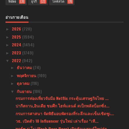
Video
(3)
ธุรกิ
(2)
ไลฟ์สไต
(1)
อ่านรายเดือน
2026
(720)
►
2025
(1594)
►
2024
(1454)
►
2023
(1749)
►
2022
(942)
▼
ธันวาคม
(74)
►
พฤศจิกายน
(109)
►
ตุลาคม
(116)
►
กันยายน
(106)
▼
กรมการท่องเที่ยวจับมือ Netflix กระตุ้นเศรษฐกิจไทย ...
ปากีสถาน,อินเดีย ชมศึก ไฮท์แลนด์ สเป็กพลัสบ็อกซิ่ง...
กรมการศาสนา จัดพิธีมอบพัดรองที่ระลึกและเข็มเชิดชูเ...
วธ. เปิดตัว 10 Influencer รุ่นใหม่ เล่าเรื่อง “เที...
พอร์ช ปู โป (Posh Pour Peau) เปิดตัวแบรนด์ใหม่สู่ต...