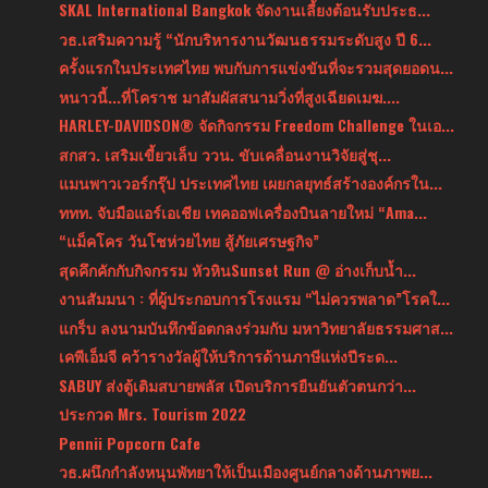
SKAL International Bangkok จัดงานเลี้ยงต้อนรับประธ...
วธ.เสริมความรู้ “นักบริหารงานวัฒนธรรมระดับสูง ปี 6...
ครั้งแรกในประเทศไทย พบกับการแข่งขันที่จะรวมสุดยอดน...
หนาวนี้...ที่โคราช มาสัมผัสสนามวิ่งที่สูงเฉียดเมฆ....
HARLEY-DAVIDSON® จัดกิจกรรม Freedom Challenge ในเอ...
สกสว. เสริมเขี้ยวเล็บ ววน. ขับเคลื่อนงานวิจัยสู่ชุ...
แมนพาวเวอร์กรุ๊ป ประเทศไทย เผยกลยุทธ์สร้างองค์กรใน...
ททท. จับมือแอร์เอเชีย เทคออฟเครื่องบินลายใหม่ “Ama...
“แม็คโคร วันโชห่วยไทย สู้ภัยเศรษฐกิจ”
สุดคึกคักกับกิจกรรม หัวหินSunset Run @ อ่างเก็บน้ำ...
งานสัมมนา : ที่ผู้ประกอบการโรงแรม “ไม่ควรพลาด”โรคใ...
แกร็บ ลงนามบันทึกข้อตกลงร่วมกับ มหาวิทยาลัยธรรมศาส...
เคพีเอ็มจี คว้ารางวัลผู้ให้บริการด้านภาษีแห่งปีระด...
SABUY ส่งตู้เติมสบายพลัส เปิดบริการยืนยันตัวตนกว่า...
ประกวด Mrs. Tourism 2022
Pennii Popcorn Cafe
วธ.ผนึกกำลังหนุนพัทยาให้เป็นเมืองศูนย์กลางด้านภาพย...