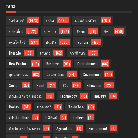
TAGS
ไลฟ์สไตล์
(1473)
ธุรกิจ
(1332)
ผลิตภัณฑ์ใหม่
(767)
ท่องเที่ยว
(722)
ราชการ
(684)
สังคม
(511)
กีฬา
(499)
เทคโนโลยี
(287)
บันเทิง
(283)
Tourism
(195)
Lifestyle
(168)
เกษตร
(162)
การศึกษา
(136)
New Product
(119)
Business
(93)
Entertainment
(66)
อุตสาหกรรม
(63)
สิ่งแวดล้อม
(44)
Government
(42)
Social
(37)
Sport
(27)
รีวิว
(27)
Education
(22)
ศิลปะ และ วัฒนธรรม
(19)
Technology
(18)
Industry
(14)
Review
(14)
แกลเลอรี
(13)
ไลฟ์สไตล
(10)
Arts & Culture
(7)
วิดีทัศน์
(7)
Gallery
(4)
ศิลปะ และ วัฒนธรร
(4)
Agriculture
(3)
Environment
(3)