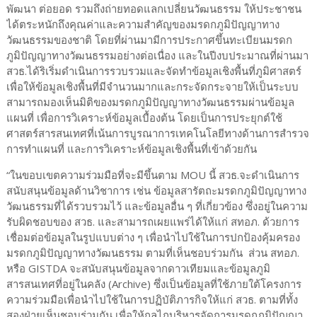
พัฒนา ต่อยอด รวมถึงถ่ายทอดแลกเปลี่ยนวัฒนธรรม ให้ประชาชน
ได้ตระหนักถึงคุณค่าและความสำคัญของมรดกภูมิปัญญาทาง
วัฒนธรรมของชาติ โดยที่ผ่านมามีการประกาศขึ้นทะเบียนมรดก
ภูมิปัญญาทางวัฒนธรรมอย่างต่อเนื่อง และในปีงบประมาณที่ผ่านมา
สวธ.ได้ริเริ่มดำเนินการรวบรวมและจัดทำข้อมูลเชิงพื้นที่ภูมิศาสตร์
เพื่อให้ข้อมูลเชิงพื้นที่มีจำนวนมากและกระจัดกระจายให้เป็นระบบ
สามารถมองเห็นมิติของมรดกภูมิปัญญาทางวัฒนธรรมผ่านข้อมูล
แผนที่ เพื่อการวิเคราะห์ข้อมูลเบื้องต้น โดยเป็นการประยุกต์ใช้
ศาสตร์สารสนเทศที่เน้นการบูรณาการเทคโนโลยีทางด้านการสำรวจ
การทำแผนที่ และการวิเคราะห์ข้อมูลเชิงพื้นที่เข้าด้วยกัน
“ในขอบเขตความร่วมมือที่จะมีขึ้นตาม MOU นี้ สวธ.จะดำเนินการ
สนับสนุนข้อมูลด้านวิชาการ เช่น ข้อมูลสารัตถะมรดกภูมิปัญญาทาง
วัฒนธรรมที่ได้รวบรวมไว้ และข้อมูลอื่น ๆ ที่เกี่ยวข้อง ซึ่งอยู่ในความ
รับผิดชอบของ สวธ. และสามารถเผยแพร่ได้ให้แก่ สทอภ. ด้วยการ
เชื่อมต่อข้อมูลในรูปแบบต่าง ๆ เพื่อนำไปใช้ในการปกป้องคุ้มครอง
มรดกภูมิปัญญาทางวัฒนธรรม ตามที่เห็นชอบร่วมกัน ส่วน สทอภ.
หรือ GISTDA จะสนับสนุนข้อมูลจากดาวเทียมและข้อมูลภูมิ
สารสนเทศที่อยู่ในคลัง (Archive) ซึ่งเป็นข้อมูลที่ใช้ภายใต้โครงการ
ความร่วมมือเพื่อนำไปใช้ในการปฏิบัติภารกิจให้แก่ สวธ. ตามที่ทั้ง
สองฝ่ายเห็นชอบร่วมกัน เพื่อให้กลไกบริหารจัดการมรดกภูมิปัญญา