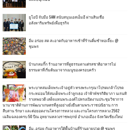
ยูโอบี จับมือ SAM สนับสนุนเอสเอ็มอี ผ่านสินเชื่อ
อสังหาริมทรัพย์เพื่อธุรกิจ
อิ่ม อร่อย สด สะอาดกับอาหารเช้าที่ร้านติ๋มซำหอเจี๊ยะ @
ชุมพร
บ้านกลมกิ๊ก ร้านอาหารที่ดูธรรมดาแต่รสชาติอาหารไม่
ธรรมดาที่เริ่มต้นมาจากเมนูของครอบครัว
พระบาทสมเด็จพระเจ้าอยู่หัว ทรงพระกรุณาโปรดเกล้าโปรด
กระหม่อมให้สมเด็จพระเจ้าลูกเธอ เจ้าฟ้าพัชรกิติยาภา นเรนทิ
ราเทพยวดี เสด็จแทนพระองค์ไปทรงเปิดงานประชุมวิชาการ
นานาชาติด้านการพัฒนาเกษตรที่สูงอย่างยั่งยืนตามพระราชปณิธาน การ
สืบสาน รักษา และต่อยอดงานโครงการหลวง และงานโครงการหลวง 2562
เฉลิมฉลองครบ 50 ปีณ อุทยานหลวงราชพฤกษ์ อำเภอเมือง จังหวัดเชียงใหม่
อิ่ม..อร่อย กับอาหารใต้พื้นบ้านที่ร้านยายปวด @ ชุมพร