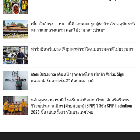
เที่ยวใกล้กรุง......หนาวนี้ที่ แก่นมะกรูด @อ.บ้านไร่ จ.อุทัยธานี
หนาวสุดกลางสยาม ดอกไม้งามกลางป่าเขา
ฟาร์มอินทร์แปลง @ชุมพรฟารม์โคนมธรรมดาที่ไม่ธรรมดา
Atom Outsource เดินหน้ารุกตลาดไทย เปิดตัว Varias Sign
แพลตฟอร์มลายเซ็นดิจิทัลบนคลาวด์
หลักสูตรนานาชาติ โรงเรียนสาธิตมหาวิทยาลัยศรีครินทร
วิโรฒประสานมิตร (ฝ่ายมัธยม) (SPIP) ได้จัด SPIP Hackathon
2023 ขึ้น เป็นครั้งแรกในประเทศไทย