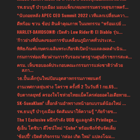
รพ.ธนบุรี บำรุงเมือง มอบแพ็กเกจมหกรรมตรวจสุขภาพครั...
“นับถอยหลัง APEC CEO Summit 2022 เวทีแลกเปลี่ยนควา...
ดีพร้อม ชวน ช้อป สินค้าคุณภาพ ในมหกรรม “พร้อมเปย์ ...
HARLEY-DAVIDSON® เปิดตัว Low Rider® El Diablo รุ่น...
'ก้าวย่างที่มั่นคงของการขับเคลื่อนภูมิภาคทั่วประเท...
พิพิธภัณฑ์เกษตรเฉลิมพระเกียรติเปิดบ้านแถลงผลดำเนิน...
กรมการท่องเที่ยวผ่านการรับรองมาตรฐานศูนย์ราชการสะด...
ครม. เห็นชอบองค์ประกอบคณะกรรมการแห่งชาติว่าด้วย
สภา...
วธ.ปั้นเด็กรุ่นใหม่ป้อนอุตสาหกรรมภาพยนตร์
งานเทศกาลหุ่นฟาง โคราช ครั้งที่ 2 ในวันที่ 1 กย.65...
จับตากลยุทธ์ ครองใจโชห่วยไทยแม็คโครต่อยอดไอเดียทาย...
SK-SueaKlam” เสื้อกล้ามอำพรางหน้าอกแบรนด์น้องใหม่ ...
รพ.ธนบุรี บำรุงเมือง จัดสัมมนาให้ความรู้ “ภัยร้ายข...
The 1 Exclusive ผนึกกำลัง UOB ดูแลลูกค้า Privilege...
ตู้เย็น โตชิบา ดีไซน์ใหม่ “Cube” พร้อมฟังก์ชันจัดเต็ม
‘ช้อปปี้’ เปิดตัวกิจกรรม ‘กล่อง เกิด ใหม่’ แปลงโฉม...