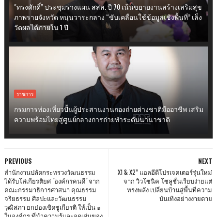
"ทรงศักดิ์” ประชุมร่างแผน สสส. ปี 70 เน้นขยายงานสร้างเสริมสุข
ภาพรายจังหวัด หนุนวาระกลาง “ขับเคลื่อนใช้ข้อมูลเชิงพื้นที่” เล็ง
วัดผลได้ภายใน 1 ปี
ราชการ
กรมการท่องเที่ยวปั้นผู้ประสานงานกองถ่ายต่างชาติมืออาชีพ เสริม
ความพร้อมไทยสู่ศูนย์กลางการถ่ายทำระดับนานาชาติ
PREVIOUS
NEXT
สำนักงานปลัดกระทรวงวัฒนธรรม
X1 & X2” แอลอีดีโปรเจคเตอร์รุ่นใหม่
ได้รับโล่เกียรติยศ "องค์กรคนดี" จาก
จาก วิวโซนิค โซลูชั่นเรียบง่ายแต่
คณะกรรมาธิการศาสนา คุณธรรม
ทรงพลัง เปลี่ยนบ้านสู่พื้นที่ความ
จริยธรรม ศิลปะและวัฒนธรรม
บันเทิงอย่างง่ายดาย
วุฒิสภา ยกย่องเชิดชูเกียรติ ให้เป็น ๑
ในองค์กร ที่นำความรู้และจุดเด่นของ