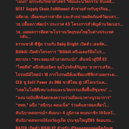
"เอนก" ยกระดับวิทยาศาสตร์ วิจัยและนวัตกรรม ขับเคลื...
BEST Supply Chain Fulfillment ตัวช่วยสำหรับธุรกิจอ...
ปลัดวธ. เยี่ยมชมการสาธิต และจำหน่ายผลิตภัณฑ์วัฒนธร...
วธ.ปลื้มสภาพัฒน์ฯ ประกาศ 43 โครงการสำคัญด้านวัฒนธร...
วธ. เผยผลการติดตามโบราณวัตถุของไทยในต่างประเทศ
กลับ...
ธรรมชาติ ซีฟู้ด ร่วมกับ Baby Bright เปิดตัว เฮลท์ต...
Bilibili เปิดตัวโครงการ “Bilibili ครีเอเตอร์มือโปร...
สถาปนา “พระจอมเกล้าลาดกระบัง” เดินหน้าสู่ปีที่ 62
“ไทยลีฟ” ผนึกพันธมิตร ลุยโปรดักส์กัญชง ‘อาหารเสริม...
ไปรษณีย์ไทยนำ 10 การไปรษณืย์เอเชียแปซิฟิกร่วมยกระด...
CEA ชู Soft Power ส่ง DNA ชาติไทย สู่เวทีโลกเร่งเค...
"เทคโนโลยีที่เหมาะสมและนวัตกรรมเพื่อพื้นที่ชุมชน" ...
“ลงนามบันทึกข้อตกลงความร่วมมือแนวทางบูรณาการ”
“ททท.” ผนึก “หนีกรุง คอนเน็ค” ร่วมค้นหาท่องเที่ยวไ...
สันนิบาตสหกรณ์ฯ สัมมนา 4 ภูมิภาค พบสมาชิก 14จังหวั...
สันนิบาตสหกรณ์จังหวัดภูเก็ต ประชุมใหญ่ปี65 จัดอบรม...
RAZER เปิดตัว KISHI V2 สำหรับ iPhoneสุดยอดผลิตภัณฑ...