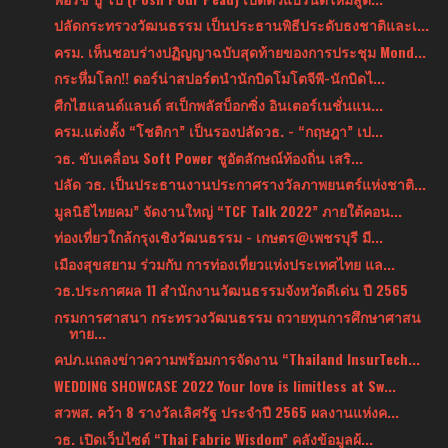
ปลัดกระทรวงวัฒนธรรม เป็นประธานพิธีประดับธงชาติและเ...
ครม. เห็นชอบร่างปฏิญญาฉบับสุดท้ายของการประชุม Mond...
กระหึ่มโลก!! ดอร์น่าสปอร์ตนำนักบิดโมโตจีพี-นักบิดไ...
ศืกไฮแลนด์แลนด์ สเป็กพลัสบ็อกซิ่ง อินเตอร์เนชั่นแน...
ครม.แต่งตั้ง “โชติกา” เป็นรองปลัดวธ. - “กฤษฎา” เป...
วธ. ขับเคลื่อน Soft Power ชูอัตลักษณ์ท้องถิ่น เสริ...
ปลัด วธ. เป็นประธานงานประกาศรางวัลภาพยนตร์แห่งชาติ...
มูลนิธิไทยคม” จัดงานใหญ่ “TCF Talk 2022” ภายใต้คอน...
ท่องเที่ยวใกล้กรุงเชิงวัฒนธรรม - เกษตร@เพชรบุรี มี...
เมืองสุขสยาม ร่วมกับ การท่องเที่ยวแห่งประเทศไทย แล...
วธ.ประกาศผล 11 สำนักงานวัฒนธรรมจังหวัดดีเด่น ปี 2565
กรมการศาสนา กระทรวงวัฒนธรรม ถวายทุนการศึกษาศาสน
ทาย...
คปภ.แถลงข่าวความพร้อมการจัดงาน “Thailand InsurTech...
WEDDING SHOWCASE 2022 Your love is limitless at Sw...
สวพส. คว้า 8 รางวัลเลิศรัฐ ประจำปี 2565 ผลงานแห่งค...
วธ. เปิดเว็บไซต์ “Thai Fabric Wisdom” คลังข้อมูลผ้...