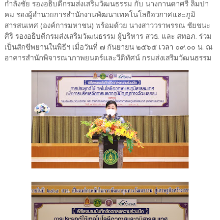
กำลังชัย รองอธิบดีกรมส่งเสริมวัฒนธรรม กับ นางกานดาศรี ลิมปา
คม รองผู้อำนวยการสำนักงานพัฒนาเทคโนโลยีอวกาศและภูมิ
สารสนเทศ (องค์การมหาชน) พร้อมด้วย นางสาววราพรรณ ชัยชนะ
ศิริ รองอธิบดีกรมส่งเสริมวัฒนธรรม ผู้บริหาร สวธ. และ สทอภ. ร่วม
เป็นสักขีพยานในพิธีฯ เมื่อวันที่ ๗ กันยายน ๒๕๖๕ เวลา ๐๙.๐๐ น. ณ
อาคารสำนักพิจารณาภาพยนตร์และวีดิทัศน์ กรมส่งเสริมวัฒนธรรม