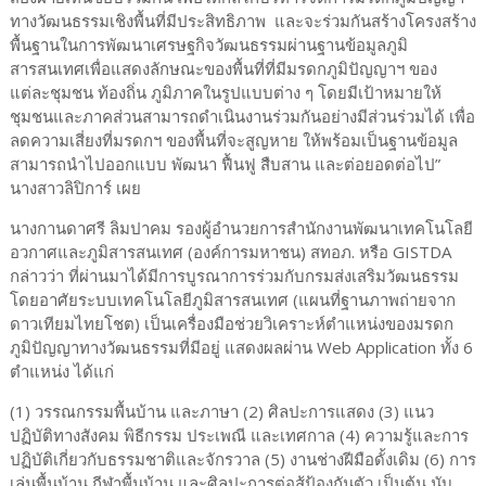
ทางวัฒนธรรมเชิงพื้นที่มีประสิทธิภาพ และจะร่วมกันสร้างโครงสร้าง
พื้นฐานในการพัฒนาเศรษฐกิจวัฒนธรรมผ่านฐานข้อมูลภูมิ
สารสนเทศเพื่อแสดงลักษณะของพื้นที่ที่มีมรดกภูมิปัญญาฯ ของ
แต่ละชุมชน ท้องถิ่น ภูมิภาคในรูปแบบต่าง ๆ โดยมีเป้าหมายให้
ชุมชนและภาคส่วนสามารถดำเนินงานร่วมกันอย่างมีส่วนร่วมได้ เพื่อ
ลดความเสี่ยงที่มรดกฯ ของพื้นที่จะสูญหาย ให้พร้อมเป็นฐานข้อมูล
สามารถนำไปออกแบบ พัฒนา ฟื้นฟู สืบสาน และต่อยอดต่อไป”
นางสาวลิปิการ์ เผย
นางกานดาศรี ลิมปาคม รองผู้อำนวยการสำนักงานพัฒนาเทคโนโลยี
อวกาศและภูมิสารสนเทศ (องค์การมหาชน) สทอภ. หรือ GISTDA
กล่าวว่า ที่ผ่านมาได้มีการบูรณาการร่วมกับกรมส่งเสริมวัฒนธรรม
โดยอาศัยระบบเทคโนโลยีภูมิสารสนเทศ (แผนที่ฐานภาพถ่ายจาก
ดาวเทียมไทยโชต) เป็นเครื่องมือช่วยวิเคราะห์ตำแหน่งของมรดก
ภูมิปัญญาทางวัฒนธรรมที่มีอยู่ แสดงผลผ่าน Web Application ทั้ง 6
ตำแหน่ง ได้แก่
(1) วรรณกรรมพื้นบ้าน และภาษา (2) ศิลปะการแสดง (3) แนว
ปฏิบัติทางสังคม พิธีกรรม ประเพณี และเทศกาล (4) ความรู้และการ
ปฏิบัติเกี่ยวกับธรรมชาติและจักรวาล (5) งานช่างฝีมือดั้งเดิม (6) การ
เล่นพื้นบ้าน กีฬาพื้นบ้าน และศิลปะการต่อสู้ป้องกันตัว เป็นต้น นับ