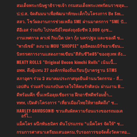
สมเด็จพระกนิษฐาธิราชเจ้า กรมสมเด็จพระเทพรัตนราชสุด...
ป.ป.ส. จัดสัมมนาเพื่อพัฒนาทักษะเด็กในโครงการ Be Sm...
สสว. โชว์ผลงานการช่วยเหลือ SME ผ่านมาตรการ “SME ปั...
ดีอีเอส ร่วมกับ ไปรษณีย์ไทยส่งถุงยังชีพ 3,000 ถุงช...
งานเทศกาล คาเฟ่ กินเป็ด ปลา กุ้ง นครปฐม และของดี ข...
"พาณิชย์" ลงนาม MOU "SHOPEE" ลุยอีคอมเมิร์ชอาเซียน...
นิทรรศการงานแสดงภาพเขียน"สีสันชีวิต85"ของสุเทพ สัง...
MEATY ROLLS "Original Becon kimchi Rolls" เน้นเนื้...
อพท. ดึงผู้แทน 27 องค์กรท้องถิ่นเรียนรู้มาตรฐาน STMS
สภาอุตฯ ร่วม 3 สมาคมประกาศจุดยืนด้านนวัตกรรม - สิ่...
เอปสัน ร่วมสร้างแรงบันดาลใจให้คนรักศิลปะ ผ่านงาน B...
ดีพร้อมคึก ขึ้นเหนือลุยเชียงราย ฝึกอาชีพดีพร้อมย้ำ...
ททท. เปิดตัวโครงการ “เที่ยวเมืองไทยให้หายคิดถึง” ช...
HARLEY-DAVIDSON® ชวนสัมผัสความร้อนแรงของรถมอเต
อร์ไ...
แม็คโคร ผนึกพันธมิตร ดันโปรแกรม “แม็คโคร จัดให้” ช...
กรมการศาสนาเตรียมเสนอครม.รับรองการขอจัดตั้งวัดคาทอ...