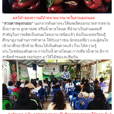
ผลไม้+ของหวานมีจำหน่ายมากมายในสวนลุงถนอม
"สวนตาลลุงถนอม"
นอกจากต้นตาลจะให้ผลผลิตออกมาหลากหลาย
ทั้งจาวตาล ลูกตาลสด หรือน้ำตาลโตนด ที่นำมาเป็นส่วนผสมที่
สำคัญในการผลิตเป็นขนมไทยนานาชนิดแล้ว ยังเป็นแหล่งเรียนรู้
ศึกษาดูงานด้านการทำตาล ให้กับเยาวชน นักท่องเที่ยว และผู้สนใจ
เข้ามาศึกษาอีกด้วย ซึ่งจะได้เห็นต้นตาลแล้ว ก็จะได้ความรู้
ประโยชน์ของต้นตาล การเก็บน้ำตาลโตนด การเคี่ยวน้ำตาล มีการ
สาธิตทำขนมตาลอร่อยๆ มาให้ได้ชมและชิมกัน
ลุงอำนาจ ภู่เงิน ลูกชายลุงถนอมเป็นวิทยากรบรรยายให้ความรู้แก่