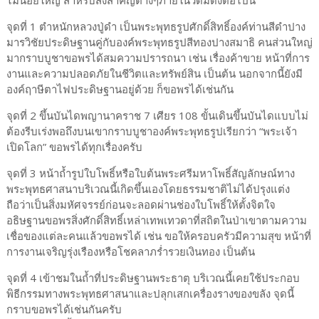
ไม้น้อยใหญ่ สำหรับสิ่งสำคัญต่างๆภายในวัดมีดังต่อไปนี้
จุดที่ 1 ตำหนักหลวงปู่ดำ เป็นพระพุทธรูปศักดิ์สิทธิ์องค์ท่านสีดำปาง
มารวิชัยประดิษฐานคู่กับองค์พระพุทธรูปสีทองปางสมาธิ คนส่วนใหญ่
มากราบบูชาขอพรได้สมความปรารถนา เช่น เรื่องค้าขาย หน้าที่การ
งานและความปลอดภัยในชีวิตและทรัพย์สิน เป็นต้น นอกจากนี้ยังมี
องค์ฤาษีตาไฟประดิษฐานอยู่ด้วย ก็ขอพรได้เช่นกัน
จุดที่ 2 ขึ้นบันไดพญานาคราช 7 เศียร 108 ขั้นเดินขึ้นบันไดแบบไม่
ต้องรีบเร่งพอถึงบนเขากราบบูชาองค์พระพุทธรูปเรียกว่า “พระเจ้า
เปิดโลก” ขอพรได้ทุกเรื่องครับ
จุดที่ 3 หน้าถ้ำรูปใบโพธิ์หรือใบต้นพระศรีมหาโพธิ์สัญลักษณ์ทาง
พระพุทธศาสนาบริเวณนี้เกิดขึ้นเองโดยธรรมชาติไม่ได้ปรุงแต่ง
ถือว่าเป็นสิ่งมหัศจรรย์ก่อนจะลอดผ่านช่องใบโพธิ์ให้ตั้งจิตใจ
อธิษฐานขอพรสิ่งศักดิ์สิทธิ์เหล่าเทพเทวดาที่สถิตในป่าเขาตามความ
เชื่อของแต่ละคนแล้วขอพรได้ เช่น ขอให้ครอบครัวมีความสุข หน้าที่
การงานเจริญรุ่งเรืองหรือโชคลาภร่ำรวยเงินทอง เป็นต้น
จุดที่ 4 เข้าชมในถ้ำที่ประดิษฐานพระธาตุ บริเวณนี้เคยใช้ประกอบ
พิธีกรรมทางพระพุทธศาสนาและปลุกเสกเครื่องรางของขลัง จุดนี้
กราบขอพรได้เช่นกันครับ