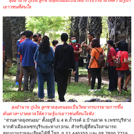
เยาวชนที่สนใจ
ลุงอำนาจ ภู่เงิน ลูกชายลุงถนอมเป็นวิทยากรบรรยายการขึ้น
ต้นตาล+ปาดตาลให้ความรู้แก่เยาวชนที่สนใจฟัง
“สวนตาลลุงหนอม” ตั้งอยู่ที่ ม.4 ต.ถ้ำรงค์ อ.บ้านลาด จ.เพชรบุรีห่าง
จากตัวเมืองเพชรบุรีระยะทาง13กม. สำหรับผู้ที่สนใจสามารถ
สอบถามรายละเอียดได้ที่ โทร. 0 32 440355 และ 08 7800 7716