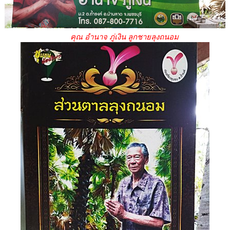
คุณ อำนาจ ภู่เงิน ลูกชายลุงถนอม