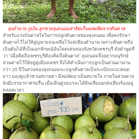
ลุงอำนาจ ภู่เงิน ลูกชายลุงถนอม
สาธิตเก็บผลผลิตจากต้นตาล
สำหรับแรงบันดาลใจในการปลูกต้นตาลของลุงถนอม เพื่อคงรักษา
ต้นตาลไว้ไม่ให้สูญหายจนเหลือไว้แต่เพียงตำนาน เพราะต้นตาลถือ
เป็นต้นไม้ที่เป็นเอกลักษณ์อันโดดเด่นของจังหวัดเพชรบุรี ดังคำพูดที่
ว่า “เมื่อคิดถึงเพชรบุรีต้องคิดถึงต้นตาล” ลุงถนอมจึงอยากอนุรักษ์
สวนตาลไว้ให้อยู่คู่เมืองเพชร จึงได้ดำเนินการปลูกเป็นสวนมานาน
กว่า 20 ปีในสวนของลุงถนอมจะปลูกต้นตาลเป็นระเบียบแนวทอด
ยาว มองดูแล้วชวนสบายตา มีลมพัดมาเย็นสบายใจ ภายในสวนตาล
ยังมีบรรยากาศร่มรื่น เมื่อเดินดูรอบๆจะได้ยินเสียงนกส่งเสียงร้องอยู่
ตลอดเวลา