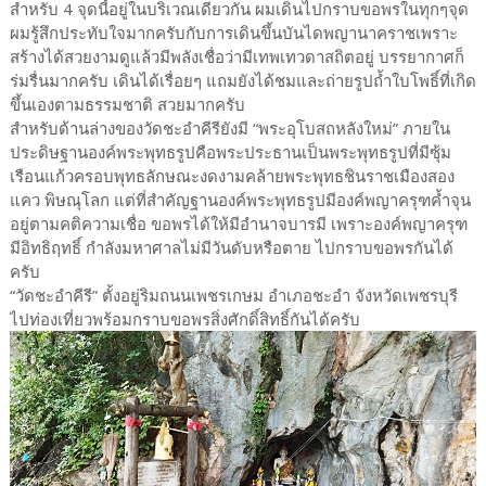
สำหรับ 4 จุดนี้อยู่ในบริเวณเดียวกัน ผมเดินไปกราบขอพรในทุกๆจุด
ผมรู้สึกประทับใจมากครับกับการเดินขึ้นบันไดพญานาคราชเพราะ
สร้างได้สวยงามดูแล้วมีพลังเชื่อว่ามีเทพเทวดาสถิตอยู่ บรรยากาศก็
ร่มรื่นมากครับ เดินได้เรื่อยๆ แถมยังได้ชมและถ่ายรูปถ้ำใบโพธิ์ที่เกิด
ขึ้นเองตามธรรมชาติ สวยมากครับ
สำหรับด้านล่างของวัดชะอำคีรียังมี “พระอุโบสถหลังใหม่” ภายใน
ประดิษฐานองค์พระพุทธรูปคือพระประธานเป็นพระพุทธรูปที่มีซุ้ม
เรือนแก้วครอบพุทธลักษณะงดงามคล้ายพระพุทธชินราชเมืองสอง
แคว พิษณุโลก แต่ที่สำคัญฐานองค์พระพุทธรูปมีองค์พญาครุฑค้ำจุน
อยู่ตามคติความเชื่อ ขอพรได้ให้มีอำนาจบารมี เพราะองค์พญาครุฑ
มีอิทธิฤทธิ์ กำลังมหาศาลไม่มีวันดับหรือตาย ไปกราบขอพรกันได้
ครับ
“วัดชะอำคีรี” ตั้งอยู่ริมถนนเพชรเกษม อำเภอชะอำ จังหวัดเพชรบุรี
ไปท่องเที่ยวพร้อมกราบขอพรสิ่งศักดิ์สิทธิ์กันได้ครับ