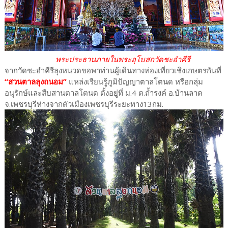
พระประธานภายในพระอุโบสถวัดชะอำคีรี
จากวัดชะอำคีรีลุงหนวดขอพาท่านผู้เดินทางท่องเที่ยวเชิงเกษตรกันที่
“สวนตาลลุงถนอม”
แหล่งเรียนรู้ภูมิปัญญาตาลโตนด หรือกลุ่ม
อนุรักษ์และสืบสานตาลโตนด ตั้งอยู่ที่ ม.4 ต.ถ้ำรงค์ อ.บ้านลาด
จ.เพชรบุรีห่างจากตัวเมืองเพชรบุรีระยะทาง13กม.