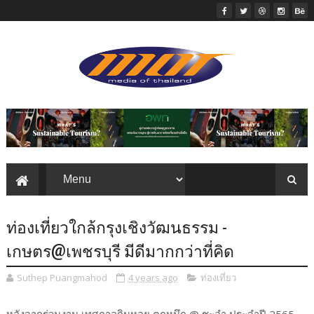
ท่องเที่ยวใกล้กรุงเชิงวัฒนธรรม -
เกษตร@เพชรบุรี มีดีมากกว่าที่คิด
Suthep Puangmahod
4 years ago
ท่องเที่ยว
หลังจากร่วมงาน เทศกาลกินหอย ตกหมึก @ ชะอำ ประจำปี 2565