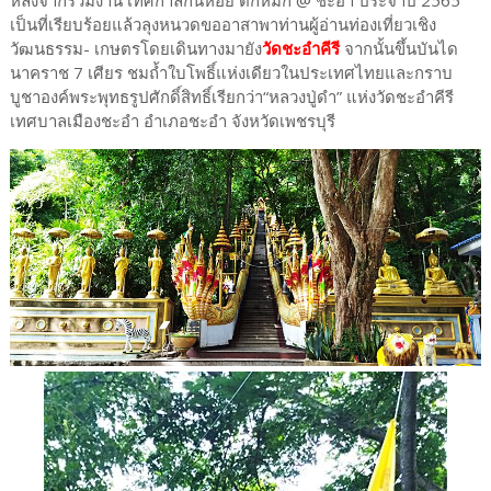
เป็นที่เรียบร้อยแล้วลุงหนวดขออาสาพาท่านผู้อ่านท่องเที่ยวเชิง
วัฒนธรรม- เกษตรโดยเดินทางมายัง
วัดชะอำคีรี
จากนั้นขึ้นบันได
นาคราช 7 เศียร ชมถ้ำใบโพธิ์แห่งเดียวในประเทศไทยและกราบ
บูชาองค์พระพุทธรูปศักดิ์สิทธิ์เรียกว่า“หลวงปู่ดำ” แห่งวัดชะอำคีรี
เทศบาลเมืองชะอำ อำเภอชะอำ จังหวัดเพชรบุรี