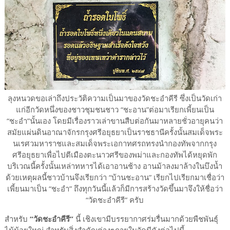
ลุงหนวดขอเล่าถึงประวัติความเป็นมาของวัดชะอำคีรี ซึ่งเป็นวัดเก่า
แก่อีกวัดหนึ่งของชาวชุมชนชาว “ชะอาน”ต่อมาเรียกเพี้ยนเป็น
“ชะอำ”นั้นเอง โดยมีเรื่องราวเล่าขานสืบต่อกันมาหลายชั่วอายุคนว่า
สมัยแผ่นดินอาณาจักรกรุงศรีอยุธยาเป็นราชธานีครั้งนั้นสมเด็จพระ
นเรศวมหาราชและสมเด็จพระเอกาทศรถทรงนำกองทัพจากกรุง
ศรีอยุธยาเพื่อไปตีเมืองตะนาวศรีของพม่าและกองทัพได้หยุดพัก
บริเวณนี้ครั้งนั้นเหล่าทหารได้เอาอานช้าง อานม้าลงมาล้างในบึงน้ำ
ด้วยเหตุผลนี้ชาวบ้านจึงเรียกว่า “บ้านชะอาน” เรียกไปเรียกมาเชื่อว่า
เพี้ยนมาเป็น “ชะอำ” ถึงทุกวันนี้แล้วก็มีการสร้างวัดขึ้นมาจึงให้ชื่อว่า
“วัดชะอำคีรี” ครับ
สำหรับ
“วัดชะอำคีรี”
นี้ เชิงเขามีบรรยากาศร่มรื่นมากด้วยพืชพันธุ์