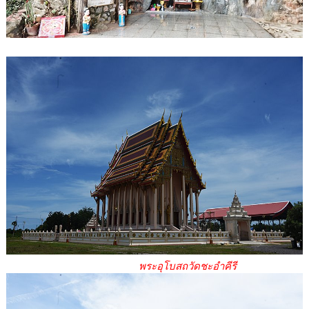
พระอุโบสถวัดชะอำคีรี