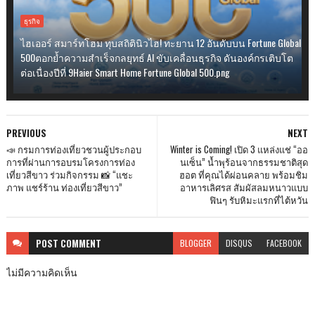
ธุรกิจ
ไฮเออร์ สมาร์ทโฮม ทุบสถิตินิวไฮ! ทะยาน 12 อันดับบน Fortune Global
500ตอกย้ำความสำเร็จกลยุทธ์ AI ขับเคลื่อนธุรกิจ ดันองค์กรเติบโต
ต่อเนื่องปีที่ 9Haier Smart Home Fortune Global 500.png
PREVIOUS
NEXT
📣 กรมการท่องเที่ยวชวนผู้ประกอบ
Winter is Coming! เปิด 3 แหล่งแช่ “ออ
การที่ผ่านการอบรมโครงการท่อง
นเซ็น” น้ำพุร้อนจากธรรมชาติสุด
เที่ยวสีขาว ร่วมกิจกรรม 📸 “แชะ
ฮอต ที่คุณได้ผ่อนคลาย พร้อมชิม
ภาพ แชร์ร้าน ท่องเที่ยวสีขาว”
อาหารเลิศรส สัมผัสลมหนาวแบบ
ฟินๆ รับหิมะแรกที่ไต้หวัน
POST
COMMENT
BLOGGER
DISQUS
FACEBOOK
ไม่มีความคิดเห็น