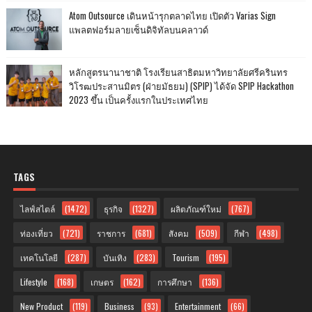
Atom Outsource เดินหน้ารุกตลาดไทย เปิดตัว Varias Sign
แพลตฟอร์มลายเซ็นดิจิทัลบนคลาวด์
หลักสูตรนานาชาติ โรงเรียนสาธิตมหาวิทยาลัยศรีครินทร
วิโรฒประสานมิตร (ฝ่ายมัธยม) (SPIP) ได้จัด SPIP Hackathon
2023 ขึ้น เป็นครั้งแรกในประเทศไทย
TAGS
ไลฟ์สไตล์
(1472)
ธุรกิจ
(1327)
ผลิตภัณฑ์ใหม่
(767)
ท่องเที่ยว
(721)
ราชการ
(681)
สังคม
(509)
กีฬา
(498)
เทคโนโลยี
(287)
บันเทิง
(283)
Tourism
(195)
Lifestyle
(168)
เกษตร
(162)
การศึกษา
(136)
New Product
(119)
Business
(93)
Entertainment
(66)