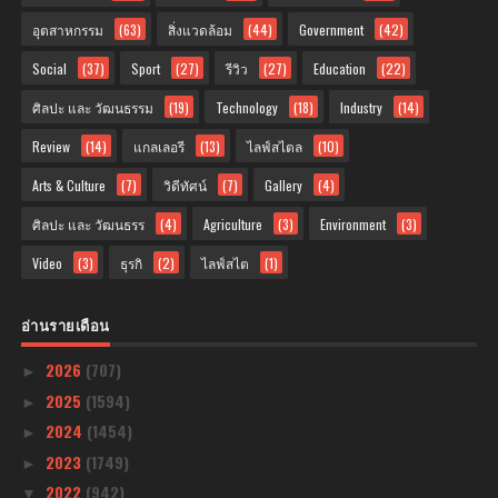
อุตสาหกรรม
(63)
สิ่งแวดล้อม
(44)
Government
(42)
Social
(37)
Sport
(27)
รีวิว
(27)
Education
(22)
ศิลปะ และ วัฒนธรรม
(19)
Technology
(18)
Industry
(14)
Review
(14)
แกลเลอรี
(13)
ไลฟ์สไตล
(10)
Arts & Culture
(7)
วิดีทัศน์
(7)
Gallery
(4)
ศิลปะ และ วัฒนธรร
(4)
Agriculture
(3)
Environment
(3)
Video
(3)
ธุรกิ
(2)
ไลฟ์สไต
(1)
อ่านรายเดือน
2026
(707)
►
2025
(1594)
►
2024
(1454)
►
2023
(1749)
►
2022
(942)
▼