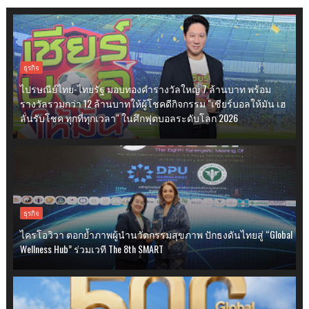
ธุรกิจ
ไปรษณีย์ไทย-ไทยรัฐ มอบทองคำรางวัลใหญ่ 7 ล้านบาท พร้อม
รางวัลรวมกว่า 12 ล้านบาทให้ผู้โชคดีกิจกรรม "เชียร์บอลให้มัน เฮ
ลั่นรับโชค ทุกที่ทุกเวลา" ในศึกฟุตบอลระดับโลก 2026
ธุรกิจ
ไครโอวิวา ตอกย้ำภาพผู้นำนวัตกรรมสุขภาพ ปักธงดันไทยสู่ “Global
Wellness Hub” ร่วมเวที The 8th SMART