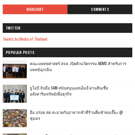
HIGHLIGHT
COMMENTS
TWITTER
Tweets by Media of Thailand
POPULAR POSTS
คณะแพทยศาสตร์ สจล. เปิดตัวนวัตกรรม AIEMS สำหรับการ
แพทย์ฉุกเฉิน
ยูโอบี จับมือ SAM สนับสนุนเอสเอ็มอี ผ่านสินเชื่อ
อสังหาริมทรัพย์เพื่อธุรกิจ
อิ่ม อร่อย สด สะอาดกับอาหารเช้าที่ร้านติ๋มซำหอเจี๊ยะ @
ชุมพร