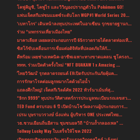
โคฟูคิมูชิ, โคฟูไร และวิวิญองปรากฏตัวใน Pokémon GO!
แฟนเจ็ตสกีแห่ชมแมตซ์ระดับโลก WGP#1 World Series 20...
‘เบทาโกร’ เดินหน้าลงทุนประเทศในอาเซียน รุกขยายฐานก...
ร่วม “มหกรรมเที่ยวเมืองไทย”
มาคาเลียส เผยผลประกอบการปี 65กวาดรายได้ตลาดท่องเที...
ซิสโก้ขับเคลื่อนการเชื่อมต่อดิจิทัลที่ปลอดภัยให้กั...
ดีพร้อม เผยช่างเทคนิค-อาชีพเฉพาะทางขาดแคลน ชูโครงก...
ททท. ร่วมเปิดตัวครั้งใหม่ “NFT BUAKAW 1 x Amazing ...
'ไทยวิวัฒน์' รุกตลาดรถยนต์ EVเปิดรับประกันภัยคุ้มค...
การรักษาโรคต่อมลูกหมากโตด้วยไอน้ำ
แถลงศึกใหญ่! เจ็ตสกีเวิลด์คัพ 2022 ทัวร์นาเม้นท์สุ...
“9กก 9999” ทุบประวัติศาสตร์การประมูลทะเบียนรถเลขสว...
TED Fund ครบรอบ 6 ปี เปิดบ้านโชว์ผลงานผู้ประกอบการ...
เปรม บุษราบวรวงษ์ นั่งแท่น ผู้บริหาร ONE ประเทศไทย...
วธ.ชวนเยือนถิ่นอีสาน ชุมชนยลวิถี “บ้านถ้ำกลองเพล” ...
Tollway Lucky Way ใบเสร็จให้โชค 2022
เปิดสูตรบริหารการเงิน พาร้านรอดวิกฤตสไตล์ ‘เล้งหน่...