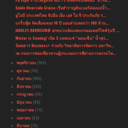
Smile Riverside Cruise เรือสำราญดินเนอร์ล่องแม่น้ำ...
ยูโอบี ประเทศไทย จับมือ เอ็ม เอส ไอ จี ประกันภัย ร...
แกร็บฟู้ด จัดเต็มฉลอง 10 ปี มอบส่วนลดกว่า 100 ล้าน...
HARLEY-DAVIDSON® ยกขบวนจัดแสดงรถมอเตอร์ไซค์รุ่นปี ...
Winter is Coming! เปิด 3 แหล่งแช่ “ออนเซ็น” น้ำพุร...
นิตยสาร Business+ ร่วมกับ วิทยาลัยการจัดการ มหาวิท...
📣 กรมการท่องเที่ยวชวนผู้ประกอบการที่ผ่านการอบรมโค...
พฤศจิกายน
(109)
►
ตุลาคม
(116)
►
กันยายน
(106)
►
สิงหาคม
(129)
►
กรกฎาคม
(56)
►
มิถุนายน
(88)
►
พฤษภาคม
(74)
►
เมษายน
(53)
►
มีนาคม
(70)
►