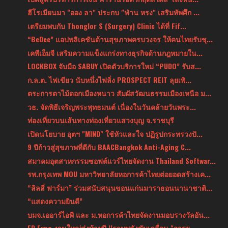
ฮีโรเมียนมา "ออง ลา" ประกบ "ฟ่าน หรง" เสริมทัพศึก ...
เตรียมพบกับ Thonglor S (Surgery) Clinic ได้ที่ Fif...
“BeDee” แอปพลิเคชันด้านสุขภาพครบวงจร ให้คนไทยรับชุ...
เคพีเอ็มจี เสริมความแข็งแกร่งทางธุรกิจด้านกฎหมายใน...
LOCKBOX จับมือ SABUY เปิดตัวบริการใหม่ “PUDO” รับส...
ก.ล.ต. ไฟเขียว นับหนึ่งไฟลิ่ง PROSPECT REIT ลุยเพิ...
ตระการตาไม้ดอกเมืองหนาว สัมผัสวัฒนธรรมเมืองเหนือ ม...
วธ. จัดพิธีเจริญพระพุทธมนต์ เนื่องในวันคล้ายวันพระ...
ท่องเที่ยวบนเส้นทางท่องเที่ยวแสวงบุญ จ.ราชบุรี
เปิดนโยบาย อุตฯ "MIND" ใช้หัวและใจ ปฏิรูปกระทรวงปั...
9 ปีก้าวสู่สุขภาพที่ดีกับ BAACBangkok Anti-Aging C...
สมาคมอุตสาหกรรมซอฟต์แวร์ไทยจัดงาน Thailand Softwar...
รพ.กรุงเทพ MOU มหาวิทยาลัยหอการค้าไทยต่อยอดสร้างเค...
“ลิลลี่ ฟาร์มา” ร่วมสนับสนุนขอนแก่นมาราธอนนานาชาติ...
“แสดงความยินดี”
บมจ.เออาร์ไอพี และ ม.หอการค้าไทยจัดงานมอบรางวัลอัน...
FD Expo งานใหญ่ส่งท้ายปี !!รวมพลังขับเคลื่อน "อารย...