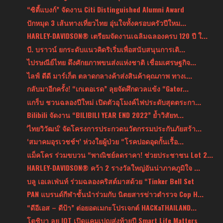
“ซิตี้แบงก์” จัดงาน Citi Distinguished Alumni Award
ปักหมุด 3 เส้นทางเที่ยวไทย อุ่นใจทั้งครอบครัวปีใหม...
HARLEY-DAVIDSON® เตรียมจัดงานเฉลิมฉลองครบ 120 ปี ใ...
บี. บราวน์ ยกระดับแนวคิดริเริ่มเพื่อสนับสนุนการเติ...
ไปรษณีย์ไทย ดึงศักยภาพขนส่งแห่งชาติ เชื่อมเศรษฐกิจ...
ไลฟ์ ดีดี มาร์เก็ต ตลาดกลางค้าส่งสินค้าคุณภาพ ทางเ...
กลับมาอีกครั้ง! “เกเตอเรด” ลุยจัดศึกดวลแข้ง “Gator...
แกร็บ ชวนฉลองปีใหม่ เปิดตัวอุโมงค์ไฟประดับสุดตระกา...
Bilibili จัดงาน “BILIBILI YEAR END 2022” ย้ำวิสัยท...
'ไทยวิวัฒน์' จัดโครงการประกวดนวัตกรรมประกันภัยสร้า...
‘สมาคมอุรเวชช์ฯ’ ห่วงใยผู้ป่วย “โรคปอดอุดกั้นเรื้อ...
แม็คโคร ร่วมขบวน “พาณิชย์ลดราคา! ช่วยประชาชน Lot 2...
HARLEY-DAVIDSON® คว้า 2 รางวัลใหญ่อันน่าภาคภูมิใจ ...
บลู เอเลเฟ่นท์ ร่วมฉลองคริสต์มาสด้วย “Tinker Bell Set
PAN แบรนด์กีฬาชั้นนำร่วมกับ นิตยสารข่าวตำรวจ Cop H...
“ดีอีเอส – ดีป้า” ต่อยอดเมกะโปรเจกต์ HACKaTHAILAND...
โตชิบา ลุย IOT เปิดแคมเปญส่งท้ายปี Smart Life Matters