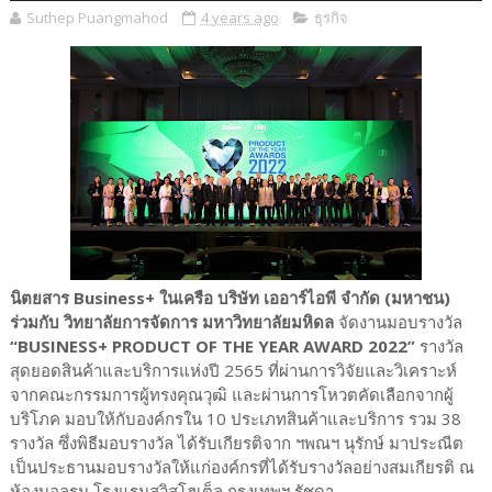
Suthep Puangmahod
4 years ago
ธุรกิจ
นิตยสาร Business+ ในเครือ บริษัท เออาร์ไอพี จำกัด (มหาชน)
ร่วมกับ วิทยาลัยการจัดการ มหาวิทยาลัยมหิดล
จัดงานมอบรางวัล
“BUSINESS+ PRODUCT OF THE YEAR AWARD 2022”
รางวัล
สุดยอดสินค้าและบริการแห่งปี 2565 ที่ผ่านการวิจัยและวิเคราะห์
จากคณะกรรมการผู้ทรงคุณวุฒิ และผ่านการโหวตคัดเลือกจากผู้
บริโภค มอบให้กับองค์กรใน 10 ประเภทสินค้าและบริการ รวม 38
รางวัล ซึ่งพิธีมอบรางวัล ได้รับเกียรติจาก ฯพณฯ นุรักษ์ มาประณีต
เป็นประธานมอบรางวัลให้แก่องค์กรที่ได้รับรางวัลอย่างสมเกียรติ ณ
ห้องบอลรูม โรงแรมสวิสโฮเต็ล กรุงเทพฯ รัชดา