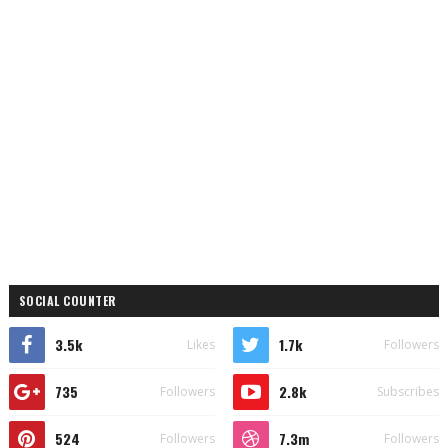
SOCIAL COUNTER
3.5k
1.7k
Likes
Followers
735
2.8k
Followers
Subscribes
524
7.3m
Followers
Followers