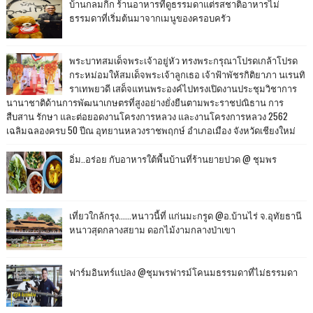
บ้านกลมกิ๊ก ร้านอาหารที่ดูธรรมดาแต่รสชาติอาหารไม่
ธรรมดาที่เริ่มต้นมาจากเมนูของครอบครัว
พระบาทสมเด็จพระเจ้าอยู่หัว ทรงพระกรุณาโปรดเกล้าโปรด
กระหม่อมให้สมเด็จพระเจ้าลูกเธอ เจ้าฟ้าพัชรกิติยาภา นเรนทิ
ราเทพยวดี เสด็จแทนพระองค์ไปทรงเปิดงานประชุมวิชาการ
นานาชาติด้านการพัฒนาเกษตรที่สูงอย่างยั่งยืนตามพระราชปณิธาน การ
สืบสาน รักษา และต่อยอดงานโครงการหลวง และงานโครงการหลวง 2562
เฉลิมฉลองครบ 50 ปีณ อุทยานหลวงราชพฤกษ์ อำเภอเมือง จังหวัดเชียงใหม่
อิ่ม..อร่อย กับอาหารใต้พื้นบ้านที่ร้านยายปวด @ ชุมพร
เที่ยวใกล้กรุง......หนาวนี้ที่ แก่นมะกรูด @อ.บ้านไร่ จ.อุทัยธานี
หนาวสุดกลางสยาม ดอกไม้งามกลางป่าเขา
ฟาร์มอินทร์แปลง @ชุมพรฟารม์โคนมธรรมดาที่ไม่ธรรมดา