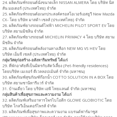
24. ผลิตภัณฑ์รถยนต์นั่งขนาดเล็ก NISSAN ALMERA โดย บริษัท นิส
สัน มอเตอร์ (ประเทศไทย) จํากัด
25. ผลิตภัณฑ์รถยนต์อเนกประสงค์ครอสโอเวอร์เอสยูวี New Mazda
CX- โดย บริษัท มาสด้า เซลส์ (ประเทศไทย) จำกัด
26. ผลิตภัณฑ์ยางรถยนต์ไฟฟ้า MICHELIN PILOT SPORT EV โดย
บริษัท สยามมิชลิน จำกัด
27. ผลิตภัณฑ์ยางรถยนต์ MICHELIN PRIMACY 4 โดย บริษัท สยาม
มิชลิน จำกัด
28. ผลิตภัณฑ์รถยนต์พลังงานทางเลือก NEW MG VS HEV โดย
บริษัท เอ็มจี เซลส์ (ประเทศไทย) จำกัด
กลุ่มวัสดุก่อสร้าง-อสังหาริมทรัพย์ ได้แก่
29. ที่พักอาศัยที่เป็นมิตรกับสัตว์เลี้ยง (Pet-friendly residences)
โดยบริษัท เมเจอร์ ดีเวลลอปเม้นท์ จำกัด (มหาชน)
30. ผลิตภัณฑ์สุขภัณฑ์ก๊อกน้ำ COTTO SOLUTION IN A BOX โดย
บริษัท สยามซานิทารีแวร์ จำกัด
31. บ้านเดี่ยว โดย บริษัท เอพี ไทยแลนด์ จำกัด (มหาชน)
กลุ่มสินค้าเพื่อสุขภาพและความงาม ได้แก่
32. ผลิตภัณฑ์เสริมอาหารโพรไบโอติก GLOWE GLOBIOTIC โดย
บริษัท โกลวีเอ็นเตอร์ไพรส์ จำกัด
33. ผลิตภัณฑ์เพื่อสุขภาพและความงาม แบรนด์ฟาร์มาซูส