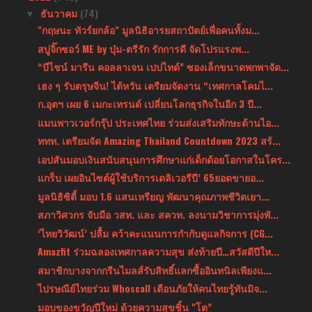
ธันวาคม
(74)
▼
"กฤษนะ ทัวร์ยกล้อ" มูลนิธิอารยสถาปัตย์เพื่อคนทั้งม...
สบู่จิ๊กซอว์ ME by บุ๋ม-ตรีรัก รักการดี จัดโปรแรงพ...
“บีไชน์ มารีน คอลลาเจน เปปไทด์” ซองเล็กขนาดพกพาจัด...
เฮง ๆ รับตรุษจีน! ไต้หวัน เตรียมจัดงาน “เทศกาลโคมไ...
ก.อุตฯ เผย 6 เมกะเทรนด์ เปลี่ยนโลกธุรกิจในอีก 3 ปี...
แมนพาวเวอร์กรุ๊ป ประเทศไทย ร่วมส่งเสริมทักษะด้านไอ...
ททท. เตรียมจัด Amazing Thailand Countdown 2023 สร้...
เอปสันมอบเงินสนับสนุนการศึกษาแก่เด็กด้อยโอกาสในโคร...
แกร็บ เผยอินไซต์ผู้ใช้บริการเดลิเวอรีปี’ 65ยอดขายอ...
มูลนิธิซิตี้ มอบ 1.6 แสนเหรียญ พัฒนาคุณภาพชีวิตเยา...
สภาวิศวกร จับมือ วสท. และ สควท. ลงนามวิชาการมุ่งพั...
‘ไทยวิวัฒน์’ ปลื้ม คว้าคะแนนการกำกับดูแลกิจการ (CG...
Amazfit ร่วมฉลองเทศกาลความสุข ส่งท้ายปี…สวัสดีปีให...
สมาชิกบางจากกรีนไมลส์รับสิทธิ์แลกซื้ออินทนิลเพียงแ...
ไปรษณีย์ไทยร่วม Whoscall เตือนภัยให้คนไทยรู้ทันมิจ...
มอบของขวัญปีใหม่ ด้วยความสุขชิ้น "โต”