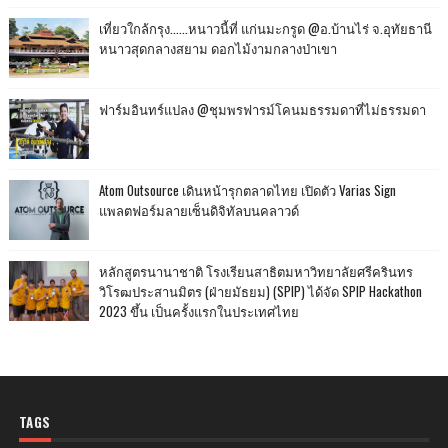
เที่ยวใกล้กรุง......หนาวนี้ที่ แก่นมะกรูด @อ.บ้านไร่ จ.อุทัยธานี
หนาวสุดกลางสยาม ดอกไม้งามกลางป่าเขา
ฟาร์มอินทร์แปลง @ชุมพรฟารม์โคนมธรรมดาที่ไม่ธรรมดา
Atom Outsource เดินหน้ารุกตลาดไทย เปิดตัว Varias Sign
แพลตฟอร์มลายเซ็นดิจิทัลบนคลาวด์
หลักสูตรนานาชาติ โรงเรียนสาธิตมหาวิทยาลัยศรีครินทร
วิโรฒประสานมิตร (ฝ่ายมัธยม) (SPIP) ได้จัด SPIP Hackathon
2023 ขึ้น เป็นครั้งแรกในประเทศไทย
TAGS