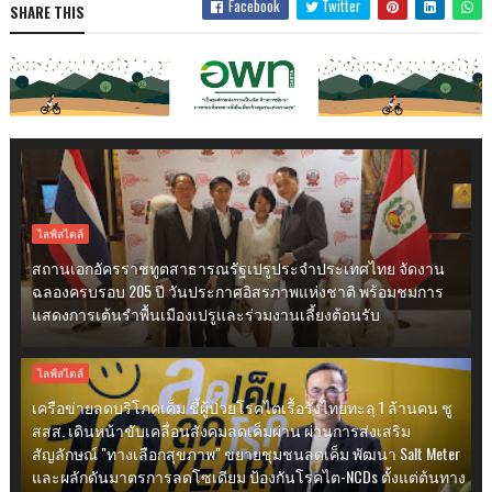
Facebook
Twitter
SHARE THIS
ไลฟ์สไตล์
สถานเอกอัครราชทูตสาธารณรัฐเปรูประจำประเทศไทย จัดงาน
ฉลองครบรอบ 205 ปี วันประกาศอิสรภาพแห่งชาติ พร้อมชมการ
แสดงการเต้นรำพื้นเมืองเปรูและร่วมงานเลี้ยงต้อนรับ
ไลฟ์สไตล์
เครือข่ายลดบริโภคเค็ม ชี้ผู้ป่วยโรคไตเรื้อรังไทยทะลุ 1 ล้านคน ชู
สสส. เดินหน้าขับเคลื่อนสังคมลดเค็มผ่าน ผ่านการส่งเสริม
สัญลักษณ์ "ทางเลือกสุขภาพ" ขยายชุมชนลดเค็ม พัฒนา Salt Meter
และผลักดันมาตรการลดโซเดียม ป้องกันโรคไต-NCDs ตั้งแต่ต้นทาง