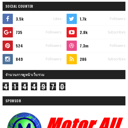
SOCIAL COUNTER
3.5k
1.7k
Likes
Followers
735
2.8k
Followers
Subscribes
524
7.3m
Followers
Followers
849
286
Followers
Subscribes
จำนวนการดูหน้าเว็บรวม
4
1
4
4
9
7
0
SPONSOR