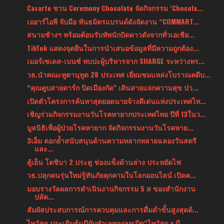
Casarte ชวน Ceremony Chocolate จัดกิจกรรม ‘Chocola...
เออาร์ไอพี จับมือ พันธมิตรแบรนด์ดังจัดงาน “COMMART...
สนามช้างฯ พร้อมต้อนรับทัพนักบิดดาวดังจากทั่วเอเชีย...
TikTok แสดงจุดยืนในการนำเสนอข้อมูลที่มีความถูกต้อง...
เมอร์เซเดส-เบนซ์ พบปะผู้บริหารจาก SHARGE ระหว่างทร...
วธ.นำคณะทูตานุทูต 28 ประเทศ เยี่ยมชมแหล่งโบราณคดีบ...
“คุณตูบสายดาร์ก ปิดเมืองกัด” เดินสายแจกความสุข ป่ว...
เปิดตัวโครงการค้นหาสุดยอดนายจ้างดีเด่นแห่งประเทศไท...
เชิญร่วมกิจกรรมงานวันโรคหายากประเทศไทย ปีที่ 13ในว...
มูลนิธิเพื่อผู้ป่วยโรคหายาก จัดกิจกรรมงานวันโรคหาย...
3เอ็ม ตอกย้ำสนับสนุนด้านความหลากหลายฉลองวันสตรี
และ...
ตู้เย็น โตชิบา 2 ประตู ช่องแข็งด้านล่าง ประหยัดไฟ
วธ.ปลุกคนรุ่นใหม่รู้ทันภัยคุกคามในโลกออนไลน์ เปิดค...
มอบรางวัลผลการดำเนินงานกิจกรรม 5 ส ของสำนักงาน
ปลัด...
สัมผัสประสบการณ์การควบคุมและการดื่มด่ำขั้นสูงสุดด้...
ไทวัสดุ ประเดิมต้นปีกับทำเลทองลุยเปิด“ไทวัสดุ x บี...