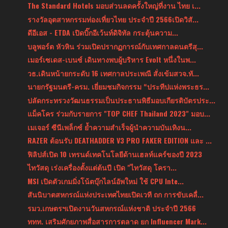
The Standard Hotels มอบส่วนลดครั้งใหญ่ที่งาน ไทย เ...
รางวัลอุตสาหกรรมท่องเที่ยวไทย ประจำปี 2566เปิดวิสั...
ดีอีเอส - ETDA เปิดบิ๊กอีเว้นท์ดิจิทัล กระตุ้นความ...
บลูพอร์ต หัวหิน ร่วมเปิดปรากฏการณ์กับเทศกาลดนตรีสุ...
เมอร์เซเดส-เบนซ์ เดินทางพบผู้บริหาร Evolt หนึ่งในพ...
วธ.เดินหน้ายกระดับ 16 เทศกาลประเพณี สั่งเข้มสวจ.ทั...
นายกรัฐมนตรี-ครม. เยี่ยมชมกิจกรรม “ประทีปแห่งพระธร...
ปลัดกระทรวงวัฒนธรรมเป็นประธานพิธีมอบเกียรติบัตรประ...
แม็คโคร ร่วมกับรายการ "TOP CHEF Thailand 2023" มอบ...
เมเจอร์ ซีนีเพล็กซ์ ย้ำความสำเร็จผู้นำความบันเทิงน...
RAZER ต้อนรับ DEATHADDER V3 PRO FAKER EDITION และ ...
ฟิลิปส์เปิด 10 เทรนด์เทคโนโลยีด้านเฮลท์แคร์ของปี 2023
ไทวัสดุ เร่งเครื่องตั้งแต่ต้นปี เปิด "ไทวัสดุ โครา...
MSI เปิดตัวเกมมิ่งโน้ตบุ๊กไลน์อัพใหม่ ใช้ CPU Inte...
สันนิบาตสหกรณ์แห่งประเทศไทยเปิดเวที ถก การขับเคลื่...
รมว.เกษตรฯเปิดงานวันสหกรณ์แห่งชาติ ประจำปี 2566
ททท. เสริมศักยภาพสื่อสารการตลาด ยก Influencer Mark...