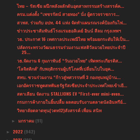
ไทย – รัสเซีย ผนึกพลังผลักดันอุตสาหกรรมสร้างสรรค์ค...
ครม.แต่งตั้ง “เพชรรัตน์ สายทอง” นั่ง ผู้ตรวจราชการ...
สวพส. ร่วมกับ อปท. 44 แห่ง จัดทำแผนรณรงค์ป้องกันไฟ...
ข่าวประชาสัมพันธ์โรงแรมฮอลิเดย์ อินน์ สีลม กรุงเทพฯ
วธ. ประกาศ 16 เทศกาลประเพณีไทย พร้อมยกระดับให้เป็น...
ปลัดกระทรวงวัฒนธรรมร่วมงานเฟสติวัลมวยไทยประจำปี
25...
วธ.จัดงาน 6 กุมภาพันธ์ “วันมวยไทย” เทิดพระเกียรติส...
‘โลจิสติกส์’ กับพฤติกรรมผู้บริโภคที่เปลี่ยนไปในยุค...
สทบ. ชวนร่วมงาน “ก้าวสู่ทศวรรษที่ 3 กองทุนหมู่บ้าน...
เอกอัครราชทูตสหพันธรัฐรัสเซียประจำประเทศไทยเข้าเยี...
สตาเลียน จัดงาน STALLIONS EV “First-ever mini-even...
กรมการค้าภายในยิ้มปลื้ม ผลตอบรับงานตลาดนัดอินทรีย์...
วิทยาลัยตลาดทุน(วตท12)สังสรรค์ เพื่อน สนิท
มกราคม
(91)
►
2022
(942)
►
2021
(191)