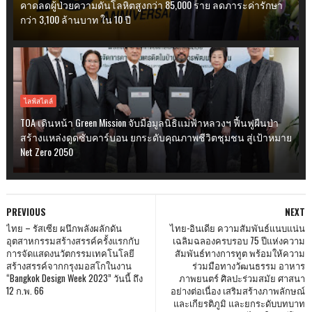
คาดลดผู้ป่วยความดันโลหิตสูงกว่า 85,000 ราย ลดภาระค่ารักษา
กว่า 3,100 ล้านบาท ใน 10 ปี
ไลฟ์สไตล์
TOA เดินหน้า Green Mission จับมือมูลนิธิแม่ฟ้าหลวงฯ ฟื้นฟูผืนป่า
สร้างแหล่งดูดซับคาร์บอน ยกระดับคุณภาพชีวิตชุมชน สู่เป้าหมาย
Net Zero 2050
PREVIOUS
NEXT
ไทย – รัสเซีย ผนึกพลังผลักดัน
ไทย-อินเดีย ความสัมพันธ์แนบแน่น
อุตสาหกรรมสร้างสรรค์ครั้งแรกกับ
เฉลิมฉลองครบรอบ 75 ปีแห่งความ
การจัดแสดงนวัตกรรมเทคโนโลยี
สัมพันธ์ทางการทูต พร้อมให้ความ
สร้างสรรค์จากกรุงมอสโกในงาน
ร่วมมือทางวัฒนธรรม อาหาร
“Bangkok Design Week 2023” วันนี้ ถึง
ภาพยนตร์ ศิลปะร่วมสมัย ศาสนา
12 ก.พ. 66
อย่างต่อเนื่อง เสริมสร้างภาพลักษณ์
และเกียรติภูมิ และยกระดับบทบาท