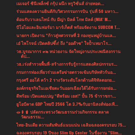
เมเจอร์ ซีนีเพล็กซ์ กรุ้ป ผนึก ทรูวิชั่นส์ ถ่ายทอด...
ร่วมแสดงความยินดีกับวิศวกรรมการบิน รุ่นที่ 50 มหาว...
ต้อนรับวาเลนไทน์ กับ มีญ่า มิลค์ โกท มิลค์ (MIA’ M...
บีโอไอและอินฟอร์มา มาร์เก็ตส์ พร้อมจัดงาน SUBCON T...
นายกฯ เปิดงาน “ก้าวสู่ทศวรรษที่ 3 กองทุนหมู่บ้านแล...
เอ๋ ไพโรจน์ เปิดคลิปซึ้ง! ถึง “ออด๊าซ” ใจป้ำเหมาโร...
วธ.บูรณาการ ๓๒ หน่วยงาน จัดใหญ่งานประเพณีสงกราน
ต์ป...
วธ.เร่งสำรวจพื้นที่-สร้างการรับรู้การแสดงศิลปกรรมร...
กรมการท่องเที่ยวร่วมเครือข่ายตรวจเข้มบริษัททัวร์นอ...
กรุงศรี ออโต้ คว้า 2 รางวัลระดับโลกด้านดิจิทัลตอกย...
องค์กรธุรกิจในเอเชียตะวันออกเฉียงใต้ได้รับการยกย่อ...
ดีพร้อม เปิดแคมเปญ “ดีพร้อม เยส!” ปั้น 75 ข้าราชกา...
ยูโอบีคาด GDP ไทยปี 2566 โต 3.7%รับอานิสงส์ท่องเที...
🥗🍢🧋 ปลัดกระทรวงวัฒนธรรมร่วมกิจกรรม ตลาด
วัฒนธรรม...
ไทย-อินเดีย ความสัมพันธ์แนบแน่น เฉลิมฉลองครบรอบ 75...
ฉลองครบรอบ 19 ปีของ Slim Up Center ในชื่องาน "Slim...