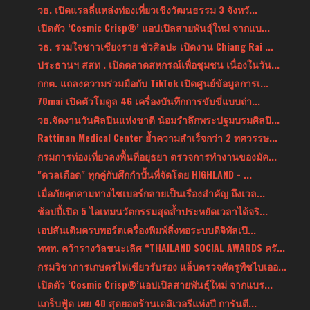
วธ. เปิดแรลลี่แหล่งท่องเที่ยวเชิงวัฒนธรรม 3 จังหวั...
เปิดตัว ‘Cosmic Crisp®’ แอปเปิลสายพันธุ์ใหม่ จากแบ...
วธ. รวมใจชาวเชียงราย ขัวศิลปะ เปิดงาน Chiang Rai ...
ประธานฯ สสท . เปิดตลาดสหกรณ์เพื่อชุมชน เนื่องในวัน...
กกต. แถลงความร่วมมือกับ TikTok เปิดศูนย์ข้อมูลการเ...
70mai เปิดตัวโมดูล 4G เครื่องบันทึกการขับขี่แบบถ่า...
วธ.จัดงานวันศิลปินแห่งชาติ น้อมรำลึกพระปฐมบรมศิลปิ...
Rattinan Medical Center ย้ำความสำเร็จกว่า 2 ทศวรรษ...
กรมการท่องเที่ยวลงพื้นที่อยุธยา ตรวจการทำงานของมัค...
"ดวลเดือด" ทุกคู่กับศึกกำปั้นที่จัดโดย HIGHLAND - ...
เมื่อภัยคุกคามทางไซเบอร์กลายเป็นเรื่องสำคัญ ถึงเวล...
ช้อปปี้เปิด 5 ไอเทมนวัตกรรมสุดล้ำประหยัดเวลาได้จริ...
เอปสันเติมครบพอร์ตเครื่องพิมพ์สิ่งทอระบบดิจิทัลเปิ...
ททท. คว้ารางวัลชนะเลิศ “THAILAND SOCIAL AWARDS ครั...
กรมวิชาการเกษตรไฟเขียวรับรอง แล็บตรวจศัตรูพืชไบเออ...
เปิดตัว ‘Cosmic Crisp®’แอปเปิลสายพันธุ์ใหม่ จากแบร...
แกร็บฟู้ด เผย 40 สุดยอดร้านเดลิเวอรีแห่งปี การันตี...