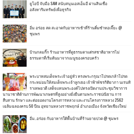
ยูโอบี จับมือ SAM สนับสนุนเอสเอ็มอี ผ่านสินเชื่อ
อสังหาริมทรัพย์เพื่อธุรกิจ
อิ่ม อร่อย สด สะอาดกับอาหารเช้าที่ร้านติ๋มซำหอเจี๊ยะ @
ชุมพร
บ้านกลมกิ๊ก ร้านอาหารที่ดูธรรมดาแต่รสชาติอาหารไม่
ธรรมดาที่เริ่มต้นมาจากเมนูของครอบครัว
พระบาทสมเด็จพระเจ้าอยู่หัว ทรงพระกรุณาโปรดเกล้าโปรด
กระหม่อมให้สมเด็จพระเจ้าลูกเธอ เจ้าฟ้าพัชรกิติยาภา นเรนทิ
ราเทพยวดี เสด็จแทนพระองค์ไปทรงเปิดงานประชุมวิชาการ
นานาชาติด้านการพัฒนาเกษตรที่สูงอย่างยั่งยืนตามพระราชปณิธาน การ
สืบสาน รักษา และต่อยอดงานโครงการหลวง และงานโครงการหลวง 2562
เฉลิมฉลองครบ 50 ปีณ อุทยานหลวงราชพฤกษ์ อำเภอเมือง จังหวัดเชียงใหม่
อิ่ม..อร่อย กับอาหารใต้พื้นบ้านที่ร้านยายปวด @ ชุมพร