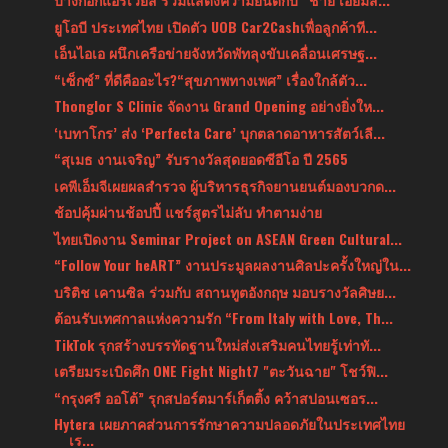
ยูโอบี ประเทศไทย เปิดตัว UOB Car2Cashเพื่อลูกค้าที...
เอ็นไอเอ ผนึกเครือข่ายจังหวัดพัทลุงขับเคลื่อนเศรษฐ...
“เซ็กซ์” ที่ดีคืออะไร?“สุขภาพทางเพศ” เรื่องใกล้ตัว...
Thonglor S Clinic จัดงาน Grand Opening อย่างยิ่งให...
‘เบทาโกร’ ส่ง ‘Perfecta Care’ บุกตลาดอาหารสัตว์เลี...
“สุเมธ งานเจริญ” รับรางวัลสุดยอดซีอีโอ ปี 2565
เคพีเอ็มจีเผยผลสำรวจ ผู้บริหารธุรกิจยานยนต์มองบวกด...
ช้อปคุ้มผ่านช้อปปี้ แชร์สูตรไม่ลับ ทำตามง่าย
ไทยเปิดงาน Seminar Project on ASEAN Green Cultural...
“Follow Your heART” งานประมูลผลงานศิลปะครั้งใหญ่ใน...
บริติช เคานซิล ร่วมกับ สถานทูตอังกฤษ มอบรางวัลศิษย...
ต้อนรับเทศกาลแห่งความรัก “From Italy with Love, Th...
TikTok รุกสร้างบรรทัดฐานใหม่ส่งเสริมคนไทยรู้เท่าทั...
เตรียมระเบิดศึก ONE Fight Night7 "ตะวันฉาย" โชว์ฟิ...
“กรุงศรี ออโต้” รุกสปอร์ตมาร์เก็ตติ้ง คว้าสปอนเซอร...
Hytera เผยภาคส่วนการรักษาความปลอดภัยในประเทศไทย
เร...