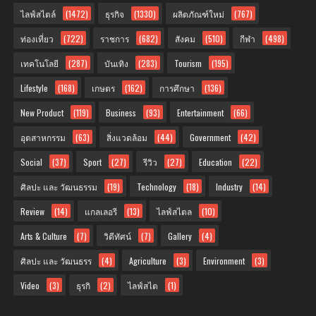
ไลฟ์สไตล์
(1472)
ธุรกิจ
(1330)
ผลิตภัณฑ์ใหม่
(767)
ท่องเที่ยว
(722)
ราชการ
(682)
สังคม
(510)
กีฬา
(498)
เทคโนโลยี
(287)
บันเทิง
(283)
Tourism
(195)
Lifestyle
(168)
เกษตร
(162)
การศึกษา
(136)
New Product
(119)
Business
(93)
Entertainment
(66)
อุตสาหกรรม
(63)
สิ่งแวดล้อม
(44)
Government
(42)
Social
(37)
Sport
(27)
รีวิว
(27)
Education
(22)
ศิลปะ และ วัฒนธรรม
(19)
Technology
(18)
Industry
(14)
Review
(14)
แกลเลอรี
(13)
ไลฟ์สไตล
(10)
Arts & Culture
(7)
วิดีทัศน์
(7)
Gallery
(4)
ศิลปะ และ วัฒนธรร
(4)
Agriculture
(3)
Environment
(3)
Video
(3)
ธุรกิ
(2)
ไลฟ์สไต
(1)