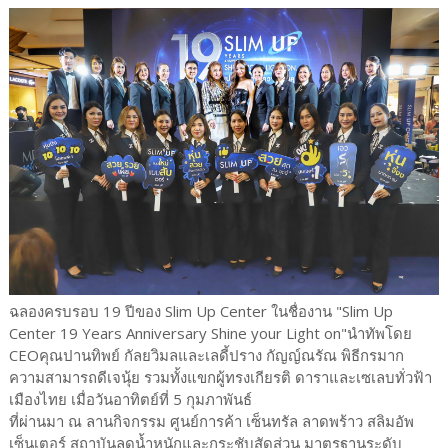
ฉลองครบรอบ 19 ปีของ Slim Up Center ในชื่องาน "Slim Up
Center 19 Years Anniversary Shine your Light on"นำทัพโดย
CEOคุณปานทิพย์ กัลยวิมลและเลดี้ปราง กัญญ์ณรัณ พิธีกรมาก
ความสามารถดีเจนุ้ย รวมทั้งแขกผู้ทรงเกียรติ ดาราและเซเลบทั่วฟ้า
เมืองไทย เมื่อวันอาทิตย์ที่ 5 กุมภาพันธ์
ที่ผ่านมา ณ ลานกิจกรรม ศูนย์การค้า เซ็นทรัล ลาดพร้าว สลิมอัพ
เซ็นเตอร์ สถาบันลดน้ำหนักและกระชับสัดส่วน มาตรฐานระดับ