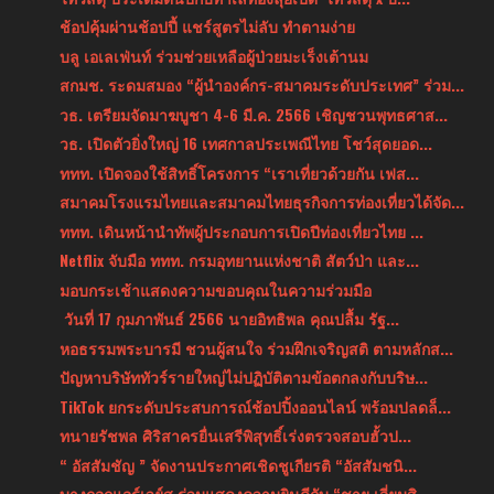
ช้อปคุ้มผ่านช้อปปี้ แชร์สูตรไม่ลับ ทำตามง่าย
บลู เอเลเฟ่นท์ ร่วมช่วยเหลือผู้ป่วยมะเร็งเต้านม
สกมช. ระดมสมอง “ผู้นำองค์กร-สมาคมระดับประเทศ” ร่วม...
วธ. เตรียมจัดมาฆบูชา 4-6 มี.ค. 2566 เชิญชวนพุทธศาส...
วธ. เปิดตัวยิ่งใหญ่ 16 เทศกาลประเพณีไทย โชว์สุดยอด...
ททท. เปิดจองใช้สิทธิ์โครงการ “เราเที่ยวด้วยกัน เฟส...
สมาคมโรงแรมไทยและสมาคมไทยธุรกิจการท่องเที่ยวได้จัด...
ททท. เดินหน้านำทัพผู้ประกอบการเปิดปีท่องเที่ยวไทย ...
Netflix จับมือ ททท. กรมอุทยานแห่งชาติ สัตว์ป่า และ...
มอบกระเช้าแสดงความขอบคุณในความร่วมมือ
วันที่ 17 กุมภาพันธ์ 2566 นายอิทธิพล คุณปลื้ม รัฐ...
หอธรรมพระบารมี ชวนผู้สนใจ ร่วมฝึกเจริญสติ ตามหลักส...
ปัญหาบริษัททัวร์รายใหญ่ไม่ปฏิบัติตามข้อตกลงกับบริษ...
TikTok ยกระดับประสบการณ์ช้อปปิ้งออนไลน์ พร้อมปลดล็...
ทนายรัชพล ศิริสาครยื่นเสรีพิสุทธิ์เร่งตรวจสอบฮั้วป...
“ อัสสัมชัญ ” จัดงานประกาศเชิดชูเกียรติ “อัสสัมชนิ...
บางกอกแอร์เวย์ส ร่วมแสดงความยินดีกับ “ชาย เอี่ยมสิ...