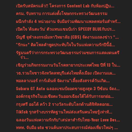
เปิดรับสมัครแล้ว!! โครงการ Content Lab กับห้องปฏิบ...
ครม. รับทราบ การแต่งตั้งโฆษกกระทรวงวัฒนธรรม
ผนึกกำลัง 4 หน่วยงาน จับมือร่วมพัฒนาแพลตฟอร์มสำหรั...
เปิดใจ 'ต้นตะวัน' ตัวแทนแชมป์เก่า SPEEDY BLUEกับปร...
บัญชี จุฬาลงกรณ์มหาวิทยาลัย (CBS) จัดงานแถลงข่าว “...
"รักนะ” ติดโพลคำพูดประทับใจในวันแห่งความรักปีนี้อั...
รัฐมนตรีว่าการกระทรวงวัฒนธรรมร่วมชมการแสดงดนตรี
ร่ว...
เชิญร่วมกิจกรรมงานวันโรคหายากประเทศไทย ปีที่ 13 ใน...
วธ.รวมใจชาวจังหวัดลพบุรีแต่งไทยทั้งเมือง เปิดงานแผ...
พอลลาเนอร์ การ์เด้นท์ จัดงาน"เลี้ยงสังสรรค์วันเกิด...
Subaru GT Auto ฉลองแชมป์ยอดขายสูงสุด 3 ปีซ้อน จัดง...
องค์กรธุรกิจในเอเชียตะวันออกเฉียงใต้ได้รับการยกย่อ...
กรุงศรี ออโต้ คว้า 2 รางวัลระดับโลกด้านดิจิทัลตอกย...
TikTok รุกสร้างบรรทัดฐานใหม่ส่งเสริมคนไทยรู้เท่าทั...
ฉลองวันแห่งความรักกับ“เสน่หาสำรับไทย-Your Love Des...
ททท. จับมือ utu ชวนค้นหาประสบการณ์ท่องเที่ยวใหม่ๆ ...