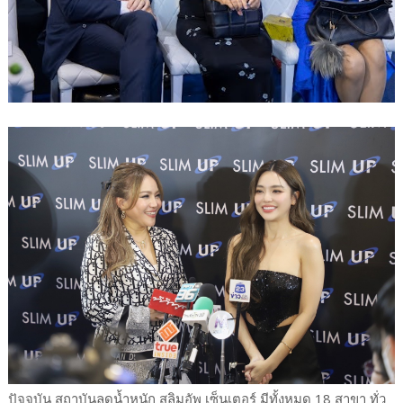
ปัจจุบัน สถาบันลดน้ำหนัก สลิมอัพ เซ็นเตอร์ มีทั้งหมด 18 สาขา ทั่ว